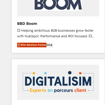
across offices and consulting teams in the UK, USA,
Canada, Germany, France, Belgium, Singapore, and
South Africa. Certified compliant with ISO/IEC
27001:2022 and ISO 9001:2015 across all seven
BBD Boom
international offices and 175+ employees.
💥 Helping ambitious B2B businesses grow faster
with HubSpot. Performance and ROI focused. 💥
BBD Boom is the HubSpot partner that can help you
Elite Solutions Partner
5.0
to HubSpot Better. We work with your teams to
solve all your HubSpot challenges and improve user
adoption, sales process and marketing results.
Services 📚 Onboarding your team to HubSpot for
the first time 🔧 Designing and optimising your
HubSpot set-up for better results 🌐 Website design
and build using HubSpot 🔌 Integrating HubSpot
with other systems 🎓 Training your teams to be
HubSpot pros 📊 Lead generation services using
HubSpot Why us? - SIX HubSpot Accreditations -
awarded by HubSpot after a rigorous process for