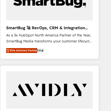
SmartBug 🚀 RevOps, CRM & Integration
Experts
As a 3x HubSpot North America Partner of the Year,
SmartBug Media transforms your customer lifecycle
into a revenue engine. Our unified ecosystem
Elite Solutions Partner
5.0
includes specialized divisions Globalia (AI &
Software) and Point Success Media (Paid Media),
making this the official home for all three brands. 🔄
Implementation & Integration - Seamless migrations
and system integrations powered by Globalia’s
technical development team. - 19 HubSpot-certified
trainers to drive platform adoption. 📈 Revenue
Generation - Full-funnel marketing and high-
performance advertising via Point Success Media. -
Expert deployment of Breeze AI and custom agents