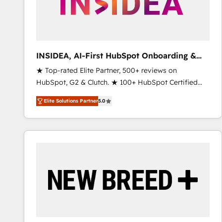
INSIDEA, AI-First HubSpot Onboarding &
RevOps
★ Top-rated Elite Partner, 500+ reviews on
HubSpot, G2 & Clutch. ★ 100+ HubSpot Certified
Experts & Trainers across the team ★ 1,500+
Elite Solutions Partner
5.0
implementations across five continents ★ AI-First,
RevOps-led, Onboarding obsessed ★ Company of
the Year 2024/25 INSIDEA helps growing companies
turn HubSpot into a revenue engine. We onboard
your team, migrate your data, and build AI-powered
workflows that drive adoption from week one, in
your time zone. What we do ➤ Onboarding: Live in
weeks, with workflows built around your business,
not a template. ➤ Migration: Move from any legacy
CRM. Zero downtime, full data integrity. ➤