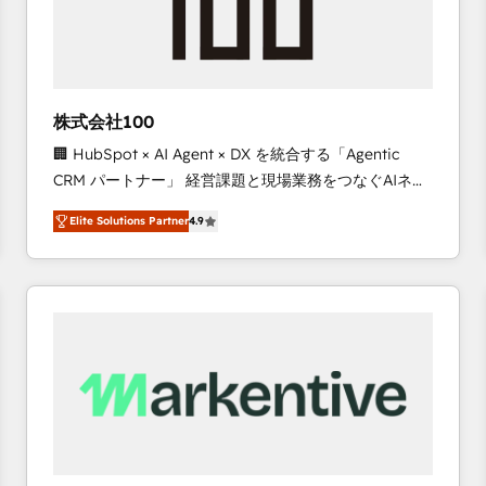
株式会社100
🏢 HubSpot × AI Agent × DX を統合する「Agentic
CRM パートナー」 経営課題と現場業務をつなぐAIネイ
ティブ・エージェンシーとして、HubSpot Eliteの実装
Elite Solutions Partner
4.9
力で顧客フロント業務を再設計します。 💡 100inc は何
をする会社か？ HubSpotを共通基盤に、AIエージェン
トを組み込んだ顧客フロント業務（マーケティング・営
業・CS）を組織全体で設計・実装する日本のAIネイテ
ィブ・エージェンシーです。事業部・グループ会社・部
門が分立する組織で、データと業務プロセスのサイロ化
を、CRMを軸とした全社共通基盤に再構築します。意
思決定者・PMO・現場担当者に並走します。 1️⃣
HubSpot導入・活用支援 顧客データの一元化から、
GTMの見える化・自動化まで。全Hub統合運用、デー