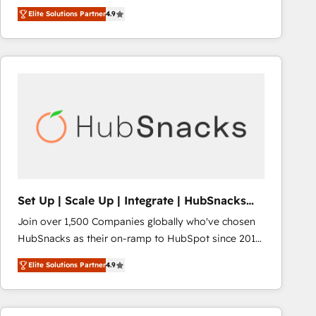
Hire an agency that's experienced in every inch of
Elite Solutions Partner
4.9
HubSpot and willing to work hand-in-hand with your
team to simplify the complex and build a better
experience for your team and customers.
Set Up | Scale Up | Integrate | HubSnacks
FlexPlan
Join over 1,500 Companies globally who've chosen
HubSnacks as their on-ramp to HubSpot since 2014
Simple pay-as-you-go plans that accelerate value...
Elite Solutions Partner
4.9
1️⃣ Set Up | Onboarding New or Check-fixing existing
HubSpot portals 2️⃣ Scale Up | 100% HubSpot Task
Execution... Global 24/7 ... All Experts 3️⃣ Integrate |