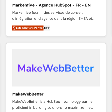
タ品質設計、グループ横断のCRM統合に対応します。
Markentive - Agence HubSpot - FR - EN
2️⃣ AIエージェント組織構築 営業・マーケティング業務
Markentive fournit des services de conseil,
の一部をAIが自律実行する組織への移行を設計・実装。
d'intégration et d'agence dans la région EMEA et
Breeze・Claude等をHubSpotと連携させ、役割定義・
North America. Avec plus de 115 experts en
運用ルール・成果指標まで含めて設計します。 3️⃣ 全社
Elite Solutions Partner
4.9
marketing automation, Growth, Revops, CRM et
DX × AI推進のPMO伴走支援 複数部門をまたぐDX×AI変
webdesign. Markentive is both a consulting firm, a
革を、構想から実装・定着までPMOとして主導。「設
digital agency and an integrator. With over 115
定の代行ではなく、設計の責任」を引き受け、部門横断
experts in marketing automation, growth, revops,
の統合・浸透・変革管理を実行します。 ▸ CMS戦略設
CRM and webdesign (We focus on EMEA - USA
計・構築：リード獲得・CVR・SEOを前提にした情報設
customers).
計・導線設計・テンプレート設計をContent Hubで一体
提供。 ▸ 既存CRM・MAからの移行支援：Salesforce・
Marketo・Pardot等からの移行、カスタム設計、履歴
データ移行と活用設計まで。 ▸ AEO対応：ChatGPT・
Perplexity等のAI検索からの流入・引用を前提にコンテ
ンツとサイト構造を最適化。 🏆 なぜ100incを選ぶの
MakeWebBetter
か？ ✓ HubSpot Eliteパートナー認定 ✓ HubSpotアワ
MakeWebBetter is a HubSpot technology partner
ード受賞・HUGリーダー ✓ ISO27001:2022 /
proficient in building solutions to maximize the
ISO9001:2015 取得 ✓ 400社以上の導入実績 ✓