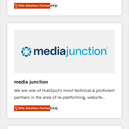
operational efficiency of HubSpot. The fastest-
HubSpot大百科 出版 CRM・AI活用に関するご相談、現
Elite Solutions Partner
4.9
growing tech-enabler & facilitator, MakeWebBetter,
状整理の壁打ちなど、構想段階からお気軽にお問い合わ
hands you the blend of HubSpot expertise &
せください。
eminent solutions & integrations. Trust us to
streamline your HubSpot experience. 🚀HubSpot
Elite Partners with 10+ years of HubSpot experience
🤝HubSpot Premier Integration partner 🤝Google
Premier Partner 2023 🌟5 HubSpot Accreditations 🌟
Won HubSpot Theme Challenge 2021 🌟INBOUND’19
HubSpot Rising Star Why us? Harnessing the full
potential of the powerful HubSpot CRM. ✔️A team of
HubSpot experts backed by over 10+ years of
media junction
HubSpot experience ✔️Flexible pricing models —
We are one of HubSpot's most technical & proficient
Hourly-fee (assigned one Dedicated HubSpot
partners in the area of re-platforming, website
Admin); Monthly-fee (HubSpot Admin + Project
design & development. We specialize in multi-hub
Manager); and Fixed Project Cost (as per
Elite Solutions Partner
5.0
implementations for mid-market & enterprise
requirement). ✔️Helped over 25,000+ customers so
companies. We are woman-owned, powered by
far with our HubSpot solutions. ✔️Bespoke apps &
coffee, and we ❤️ dogs. We produce award-winning
on-demand bundle services. Connect with us today!