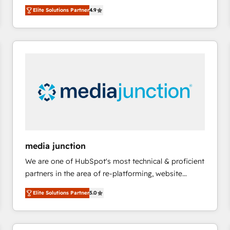
operational efficiency of HubSpot. The fastest-
HubSpot大百科 出版 CRM・AI活用に関するご相談、現
Elite Solutions Partner
4.9
growing tech-enabler & facilitator, MakeWebBetter,
状整理の壁打ちなど、構想段階からお気軽にお問い合わ
hands you the blend of HubSpot expertise &
せください。
eminent solutions & integrations. Trust us to
streamline your HubSpot experience. 🚀HubSpot
Elite Partners with 10+ years of HubSpot experience
🤝HubSpot Premier Integration partner 🤝Google
Premier Partner 2023 🌟5 HubSpot Accreditations 🌟
Won HubSpot Theme Challenge 2021 🌟INBOUND’19
HubSpot Rising Star Why us? Harnessing the full
potential of the powerful HubSpot CRM. ✔️A team of
HubSpot experts backed by over 10+ years of
media junction
HubSpot experience ✔️Flexible pricing models —
We are one of HubSpot's most technical & proficient
Hourly-fee (assigned one Dedicated HubSpot
partners in the area of re-platforming, website
Admin); Monthly-fee (HubSpot Admin + Project
design & development. We specialize in multi-hub
Manager); and Fixed Project Cost (as per
Elite Solutions Partner
5.0
implementations for mid-market & enterprise
requirement). ✔️Helped over 25,000+ customers so
companies. We are woman-owned, powered by
far with our HubSpot solutions. ✔️Bespoke apps &
coffee, and we ❤️ dogs. We produce award-winning
on-demand bundle services. Connect with us today!