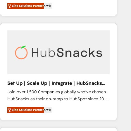
Hire an agency that's experienced in every inch of
Elite Solutions Partner
4.9
HubSpot and willing to work hand-in-hand with your
team to simplify the complex and build a better
experience for your team and customers.
Set Up | Scale Up | Integrate | HubSnacks
FlexPlan
Join over 1,500 Companies globally who've chosen
HubSnacks as their on-ramp to HubSpot since 2014
Simple pay-as-you-go plans that accelerate value...
Elite Solutions Partner
4.9
1️⃣ Set Up | Onboarding New or Check-fixing existing
HubSpot portals 2️⃣ Scale Up | 100% HubSpot Task
Execution... Global 24/7 ... All Experts 3️⃣ Integrate |