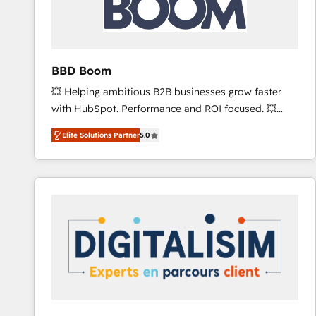
across offices and consulting teams in the UK, USA,
Canada, Germany, France, Belgium, Singapore, and
South Africa. Certified compliant with ISO/IEC
27001:2022 and ISO 9001:2015 across all seven
BBD Boom
international offices and 175+ employees.
💥 Helping ambitious B2B businesses grow faster
with HubSpot. Performance and ROI focused. 💥
BBD Boom is the HubSpot partner that can help you
Elite Solutions Partner
5.0
to HubSpot Better. We work with your teams to
solve all your HubSpot challenges and improve user
adoption, sales process and marketing results.
Services 📚 Onboarding your team to HubSpot for
the first time 🔧 Designing and optimising your
HubSpot set-up for better results 🌐 Website design
and build using HubSpot 🔌 Integrating HubSpot
with other systems 🎓 Training your teams to be
HubSpot pros 📊 Lead generation services using
HubSpot Why us? - SIX HubSpot Accreditations -
awarded by HubSpot after a rigorous process for