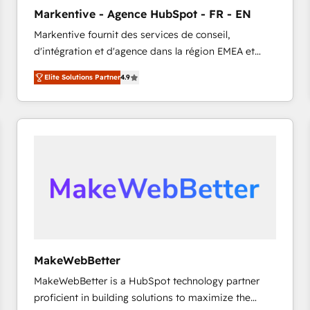
タ品質設計、グループ横断のCRM統合に対応します。
Markentive - Agence HubSpot - FR - EN
2️⃣ AIエージェント組織構築 営業・マーケティング業務
Markentive fournit des services de conseil,
の一部をAIが自律実行する組織への移行を設計・実装。
d'intégration et d'agence dans la région EMEA et
Breeze・Claude等をHubSpotと連携させ、役割定義・
North America. Avec plus de 115 experts en
運用ルール・成果指標まで含めて設計します。 3️⃣ 全社
Elite Solutions Partner
4.9
marketing automation, Growth, Revops, CRM et
DX × AI推進のPMO伴走支援 複数部門をまたぐDX×AI変
webdesign. Markentive is both a consulting firm, a
革を、構想から実装・定着までPMOとして主導。「設
digital agency and an integrator. With over 115
定の代行ではなく、設計の責任」を引き受け、部門横断
experts in marketing automation, growth, revops,
の統合・浸透・変革管理を実行します。 ▸ CMS戦略設
CRM and webdesign (We focus on EMEA - USA
計・構築：リード獲得・CVR・SEOを前提にした情報設
customers).
計・導線設計・テンプレート設計をContent Hubで一体
提供。 ▸ 既存CRM・MAからの移行支援：Salesforce・
Marketo・Pardot等からの移行、カスタム設計、履歴
データ移行と活用設計まで。 ▸ AEO対応：ChatGPT・
Perplexity等のAI検索からの流入・引用を前提にコンテ
ンツとサイト構造を最適化。 🏆 なぜ100incを選ぶの
MakeWebBetter
か？ ✓ HubSpot Eliteパートナー認定 ✓ HubSpotアワ
MakeWebBetter is a HubSpot technology partner
ード受賞・HUGリーダー ✓ ISO27001:2022 /
proficient in building solutions to maximize the
ISO9001:2015 取得 ✓ 400社以上の導入実績 ✓