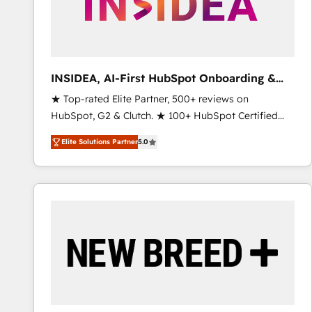
INSIDEA, AI-First HubSpot Onboarding &
RevOps
★ Top-rated Elite Partner, 500+ reviews on
HubSpot, G2 & Clutch. ★ 100+ HubSpot Certified
Experts & Trainers across the team ★ 1,500+
Elite Solutions Partner
5.0
implementations across five continents ★ AI-First,
RevOps-led, Onboarding obsessed ★ Company of
the Year 2024/25 INSIDEA helps growing companies
turn HubSpot into a revenue engine. We onboard
your team, migrate your data, and build AI-powered
workflows that drive adoption from week one, in
your time zone. What we do ➤ Onboarding: Live in
weeks, with workflows built around your business,
not a template. ➤ Migration: Move from any legacy
CRM. Zero downtime, full data integrity. ➤