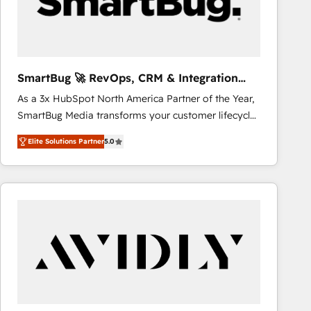
SmartBug 🚀 RevOps, CRM & Integration
Experts
As a 3x HubSpot North America Partner of the Year,
SmartBug Media transforms your customer lifecycle
into a revenue engine. Our unified ecosystem
Elite Solutions Partner
5.0
includes specialized divisions Globalia (AI &
Software) and Point Success Media (Paid Media),
making this the official home for all three brands. 🔄
Implementation & Integration - Seamless migrations
and system integrations powered by Globalia’s
technical development team. - 19 HubSpot-certified
trainers to drive platform adoption. 📈 Revenue
Generation - Full-funnel marketing and high-
performance advertising via Point Success Media. -
Expert deployment of Breeze AI and custom agents