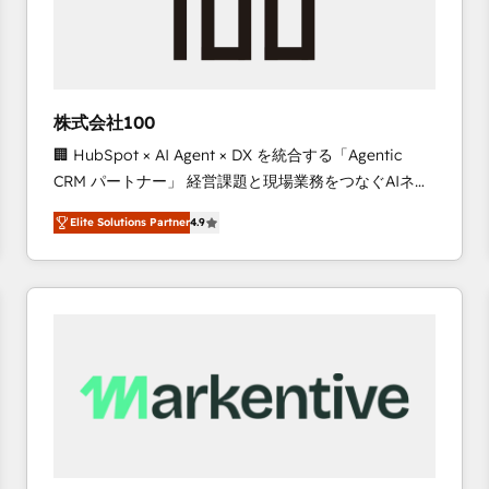
株式会社100
🏢 HubSpot × AI Agent × DX を統合する「Agentic
CRM パートナー」 経営課題と現場業務をつなぐAIネイ
ティブ・エージェンシーとして、HubSpot Eliteの実装
Elite Solutions Partner
4.9
力で顧客フロント業務を再設計します。 💡 100inc は何
をする会社か？ HubSpotを共通基盤に、AIエージェン
トを組み込んだ顧客フロント業務（マーケティング・営
業・CS）を組織全体で設計・実装する日本のAIネイテ
ィブ・エージェンシーです。事業部・グループ会社・部
門が分立する組織で、データと業務プロセスのサイロ化
を、CRMを軸とした全社共通基盤に再構築します。意
思決定者・PMO・現場担当者に並走します。 1️⃣
HubSpot導入・活用支援 顧客データの一元化から、
GTMの見える化・自動化まで。全Hub統合運用、デー