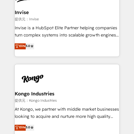
automating and optimizing your marketing, sales &
service operations with AI, designing and building
Invise
your website, and we drive growth through Account-
提供元：Invise
Based Marketing, SEO, SEA and many other tactics.
Invise is a HubSpot Elite Partner helping companies
No worries, we will advise you in which to deploy
turn complex systems into scalable growth engines.
and help you to get the best measurable ROI. This
We combine strategy, technology and change
Elite
5.0
brings us to our mission; to effectively guide as
management to drive measurable results. As part of
much Benelux companies as possible to be
the fast-growing Siloy Group, we unite more than
commercially successful.
250+ HubSpot experts across Europe – ready to
build a CRM architecture optimized to support your
business goals. Talk to us if you’re looking to: -
Connect marketing, sales and operations around one
reliable source of truth - Unlock the full value of your
Kongo Industries
CRM and marketing data, not just implement a
提供元：Kongo Industries
system - Accelerate impact with a partner who
At Kongo, we partner with middle market businesses
understands both strategy and technology
looking to acquire and nurture more high quality
leads. We use digital media, marketing cloud,
Elite
5.0
automation and software integration to drive sales