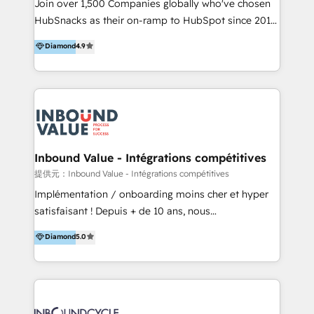
potential of the powerful HubSpot CRM. ✔️A team of
Join over 1,500 Companies globally who've chosen
ーーーーーーーーーーーーーーーーーーーーー まずは
HubSpot experts backed by over 10+ years of
HubSnacks as their on-ramp to HubSpot since 2014
ハブワンにお気軽にご相談ください。
HubSpot experience ✔️Flexible pricing models —
Simple pay-as-you-go plans that accelerate value...
Diamond
4.9
Hourly-fee (assigned one Dedicated HubSpot
1️⃣ Set Up | Onboarding New or Check-fixing existing
Admin); Monthly-fee (HubSpot Admin + Project
HubSpot portals 2️⃣ Scale Up | 100% HubSpot Task
Manager); and Fixed Project Cost (as per
Execution... Global 24/7 ... All Experts 3️⃣ Integrate |
requirement). ✔️Helped over 25,000+ customers so
your entire Tech Stack with Custom Integrations
far with our HubSpot solutions. ✔️Bespoke apps &
Slash months from your API Integration project... ⬅️
on-demand bundle services. Connect with us today!
Click "Contact Business" ⬅️ to access 150+ Kickstart
Integration templates that put HubSpot in the center
Inbound Value - Intégrations compétitives
of your tech stack, syncing... 🛍️ Shopify or
提供元：Inbound Value - Intégrations compétitives
WooCommerce 💲 Stripe or Paypal 💰 Sage or
Implémentation / onboarding moins cher et hyper
Netsuite 🤖 Google or Microsoft ✍️ DocuSign or
satisfaisant ! Depuis + de 10 ans, nous
PandaDoc 🌐 Avalara or Quaderno HubSnacks holds
accompagnons des entreprises dans
Diamond
5.0
the rare Advanced "Custom Integrations"
l’automatisation de leur croissance digitale via
Accreditation, securely sync data across... 🔄 any
HubSpot avec une approche compétitive. Nous
apps, in any direction. Stuck on your old CRM..?
aidons nos clients à générer plus de RDV en
Migrate | seamlessly off your old CRM onto a clean
automatisant les tunnels d’acquisition digitaux. Nous
new HubSpot portal with Advanced Website and
sommes une agence d’Inbound marketing et sales à