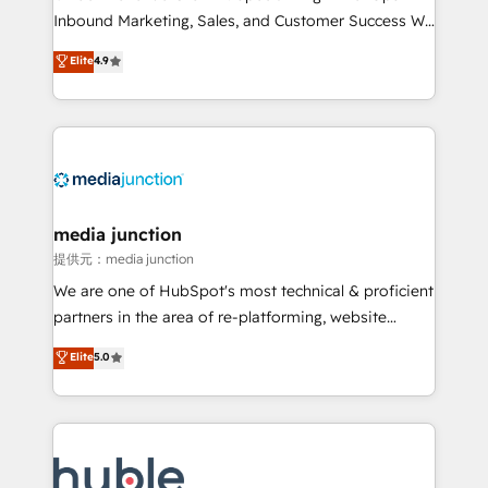
Inbound Marketing, Sales, and Customer Success We
specialize in driving revenue growth for companies
Elite
4.9
across industries through tailored marketing, sales,
and customer success strategies, utilizing RevOps
methodologies. As Latin America's largest HubSpot
partner and a global leader in education market, we
offer unparalleled insights. Operating in five
countries—Brazil, UAE (Abu Dhabi/Dubai/Sharjah),
Mexico, USA, and Portugal—we've executed over a
media junction
hundred successful operations. Our approach,
提供元：media junction
rooted in RevOps principles, integrates analysis,
We are one of HubSpot's most technical & proficient
training, planning, and qualification. Leveraging
partners in the area of re-platforming, website
technology, data analytics, CRM optimization, and
design & development. We specialize in multi-hub
Elite
5.0
inbound marketing tactics, we focus on
implementations for mid-market & enterprise
understanding, nurturing, and converting leads.
companies. We are woman-owned, powered by
Partner with us to unlock your business's full
coffee, and we ❤️ dogs. We produce award-winning
potential and achieve sustained growth in today's
work for our clients. 🏆2023 Technical Expertise
competitive market.
Impact Award 🏆2022 Technical Expertise Impact