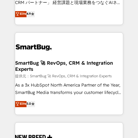
CRM パートナー」 経営課題と現場業務をつなぐAIネイ
ティブ・エージェンシーとして、HubSpot Eliteの実装
Elite
4.9
力で顧客フロント業務を再設計します。 💡 100inc は何
をする会社か？ HubSpotを共通基盤に、AIエージェン
トを組み込んだ顧客フロント業務（マーケティング・営
業・CS）を組織全体で設計・実装する日本のAIネイテ
ィブ・エージェンシーです。事業部・グループ会社・部
門が分立する組織で、データと業務プロセスのサイロ化
を、CRMを軸とした全社共通基盤に再構築します。意
SmartBug 🚀 RevOps, CRM & Integration
Experts
思決定者・PMO・現場担当者に並走します。 1️⃣
HubSpot導入・活用支援 顧客データの一元化から、
提供元：SmartBug 🚀 RevOps, CRM & Integration Experts
GTMの見える化・自動化まで。全Hub統合運用、デー
As a 3x HubSpot North America Partner of the Year,
タ品質設計、グループ横断のCRM統合に対応します。
SmartBug Media transforms your customer lifecycle
2️⃣ AIエージェント組織構築 営業・マーケティング業務
into a revenue engine. Our unified ecosystem
Elite
5.0
の一部をAIが自律実行する組織への移行を設計・実装。
includes specialized divisions Globalia (AI &
Breeze・Claude等をHubSpotと連携させ、役割定義・
Software) and Point Success Media (Paid Media),
運用ルール・成果指標まで含めて設計します。 3️⃣ 全社
making this the official home for all three brands. 🔄
DX × AI推進のPMO伴走支援 複数部門をまたぐDX×AI変
Implementation & Integration - Seamless migrations
革を、構想から実装・定着までPMOとして主導。「設
and system integrations powered by Globalia’s