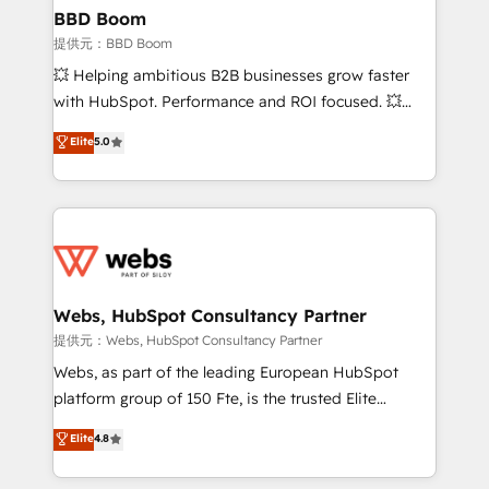
Custom APIs and third-party integrations 📈 End-to-
BBD Boom
End Revenue Acceleration • Lifecycle marketing and
提供元：BBD Boom
pipeline growth programs • Sales enablement tools
💥 Helping ambitious B2B businesses grow faster
and CRM optimization • Retention strategies with
with HubSpot. Performance and ROI focused. 💥
customer journey mapping 🏅 Elite-Level HubSpot
BBD Boom is the HubSpot partner that can help you
Elite
5.0
Execution • 750+ onboardings and 2,000+
to HubSpot Better. We work with your teams to
implementations • Deep expertise across marketing,
solve all your HubSpot challenges and improve user
sales, and service hubs • Built-in flexibility for
adoption, sales process and marketing results.
startups to global brands
Services 📚 Onboarding your team to HubSpot for
the first time 🔧 Designing and optimising your
HubSpot set-up for better results 🌐 Website design
and build using HubSpot 🔌 Integrating HubSpot
Webs, HubSpot Consultancy Partner
with other systems 🎓 Training your teams to be
提供元：Webs, HubSpot Consultancy Partner
HubSpot pros 📊 Lead generation services using
Webs, as part of the leading European HubSpot
HubSpot Why us? - SIX HubSpot Accreditations -
platform group of 150 Fte, is the trusted Elite
awarded by HubSpot after a rigorous process for
HubSpot CRM Partner offering you a roadmap on
Elite
4.8
CRM, Solutions Architecture, Onboarding , Data
maximizing EBITDA and achieving Commercial
Migration, Custom Integration & Platform
Excellence. With our targeted processes, we