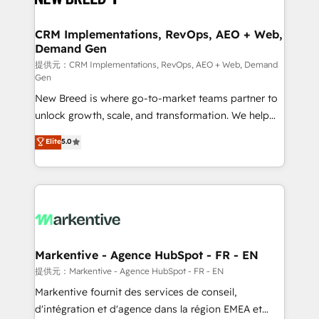
定の代行ではなく、設計の責任」を引き受け、部門横断
technical development team. - 19 HubSpot-certified
の統合・浸透・変革管理を実行します。 ▸ CMS戦略設
trainers to drive platform adoption. 📈 Revenue
CRM Implementations, RevOps, AEO + Web,
計・構築：リード獲得・CVR・SEOを前提にした情報設
Demand Gen
Generation - Full-funnel marketing and high-
計・導線設計・テンプレート設計をContent Hubで一体
performance advertising via Point Success Media. -
提供元：CRM Implementations, RevOps, AEO + Web, Demand
Gen
提供。 ▸ 既存CRM・MAからの移行支援：Salesforce・
Expert deployment of Breeze AI and custom agents
Marketo・Pardot等からの移行、カスタム設計、履歴
New Breed is where go-to-market teams partner to
to automate growth. 🏆 Elite Excellence - 8 platform
データ移行と活用設計まで。 ▸ AEO対応：ChatGPT・
unlock growth, scale, and transformation. We help
accreditations and deep HIPAA-compliance
Perplexity等のAI検索からの流入・引用を前提にコンテ
companies activate HubSpot’s AI-powered
expertise. - A team of 250+ experts dedicated to
Elite
5.0
ンツとサイト構造を最適化。 🏆 なぜ100incを選ぶの
customer platform and operationalize HubSpot’s
your resilient growth.
か？ ✓ HubSpot Eliteパートナー認定 ✓ HubSpotアワ
Loop Marketing framework through expert-led
ード受賞・HUGリーダー ✓ ISO27001:2022 /
services, smart agents, and purpose-built apps,
ISO9001:2015 取得 ✓ 400社以上の導入実績 ✓
tailored to your business. Together, we unlock
HubSpot大百科 出版 CRM・AI活用に関するご相談、現
results, fast. ⚙️CRM & RevOps: Align all Hubs to your
状整理の壁打ちなど、構想段階からお気軽にお問い合わ
buyer journey for clean data, scalability, & reporting.
せください。
🎯Demand Gen & ABM: Drive pipeline with inbound,
Markentive - Agence HubSpot - FR - EN
ABM, AEO, SEO, & paid media. 👩‍💻Web Design:
提供元：Markentive - Agence HubSpot - FR - EN
Build high-performing websites with UX, messaging,
Markentive fournit des services de conseil,
& conversion strategy that drive results. 🤖AI
d'intégration et d'agence dans la région EMEA et