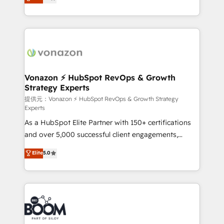
l'intégration CRM et le développement des revenus
auprès de vos comptes existants. En France et à
l'international, nous travaillons avec des ETI
ambitieuses, des grands groupes voulant aller au-
delà d’une simple transformation digitale et des
startups florissantes. Nos 3 grandes expertises sont :
➤ L’intégration de CRM et de méthodologie RevOps
Vonazon ⚡ HubSpot RevOps & Growth
Strategy Experts
pour aligner les équipes marketing, commerciales et
support client (data migration, synchronisation API,
提供元：Vonazon ⚡ HubSpot RevOps & Growth Strategy
Experts
audit et maintenance) ➤ La création de sites internet
As a HubSpot Elite Partner with 150+ certifications
de conversion qui transforment les visiteurs en
and over 5,000 successful client engagements,
opportunités d'affaires ➤ La mise en place de
Vonazon turns marketing complexity into
stratégies d'acquisition marketing (SEO, SEA,
Elite
5.0
measurable, scalable growth. From onboarding to
inbound, automatisation marketing, ABM, IA,
enterprise-grade campaigns, our in-house team
emailing) Informations clés : - 10 ans d'expérience -
builds scalable strategies that drive long-term
100+ intégrations CRM HubSpot réussies - 40
revenue. ⚙️ HubSpot Integration & Optimization •
experts conseil - 150 certifications HubSpot
Seamless CRM, CMS, and automation setup •
cumulées
Complex platform migrations and data cleanups •