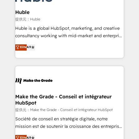
Award 🏆2022 Platform Migration Excellence Impact
Award 🏆2020 Elite Solutions Partner 🏆2019
Huble
Integrations HubSpot Impact Award 🏆2019
提供元：Huble
Marketing Enablement HubSpot Impact Award 🏆
Huble is a global HubSpot, marketing, and creative
2018 Website Design HubSpot Impact Award 🏆2017
consultancy working with mid-market and enterprise
Website Design HubSpot Impact Award 🏆2016
businesses. We go beyond implementation, shaping
Elite
4.9
Growth-Driven Design Agency of the Year 🏆2016
the strategy, processes, and teams that turn
Sales Enablement HubSpot Impact Award 🏆2015
HubSpot into a genuine growth engine. Named
Growth-Driven Design Agency of the Year 🏆2015
HubSpot's Global Partner of the Year in 2024,
Became the 5th Agency to reach Diamond 🏆2014
consistently ranked among their top 5 partners
HubSpot COS Performance Award 🏆2014 HubSpot
worldwide, and with over 15 years in the ecosystem,
COS Design Award 🏆2013 HubSpot Marketplace
Huble has built a track record that speaks for itself.
Provider of the Year 🏆2011 Became a HubSpot
One company, one operating model, delivering
Make the Grade - Conseil et intégrateur
Partner 📆Founded in 1997
HubSpot
across offices and consulting teams in the UK, USA,
Canada, Germany, France, Belgium, Singapore, and
提供元：Make the Grade - Conseil et intégrateur HubSpot
South Africa. Certified compliant with ISO/IEC
Société de conseil en stratégie digitale, notre
27001:2022 and ISO 9001:2015 across all seven
mission est de soutenir la croissance des entreprises
international offices and 175+ employees.
B2B à travers l’acquisition de nouveaux clients,
Elite
4.9