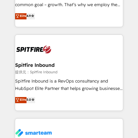
implementation and training. Skilled in-house
common goal – growth. That’s why we employ the
developers are building HubSpot CMS websites and
latest innovations in disruptive technology in our
Elite
4.9
complex API integrations with external platforms.
approach to web design, sales enablement and
Working from several campuses across Belgium, The
inbound marketing that deliver month-on-month
Netherlands, Denmark and Sweden, iO currently
growth for our client's businesses. These methods
supports the growth of big and small companies
are confirmed by data-driven results so you can see
such as Brussels Airport, Volvo, Farmaline, Agilitas,
exactly where your marketing budget is being used
Streamz and Michelin.
and how. In a few months, you can boost leads, ROI
and overall revenue to a level not feasible with
Spitfire Inbound
traditional methods. If you’re a frustrated marketing
提供元：Spitfire Inbound
manager or business owner sick of wasting budget
Spitfire Inbound is a RevOps consultancy and
with generic agencies and their outdated methods,
HubSpot Elite Partner that helps growing businesses
we are here to help. We help ambitious businesses
design predictable, scalable revenue-driving
Elite
5.0
just like yours attract more high-quality leads
strategies. With offices in South Africa and London,
throughout each stage of the buying cycle with
we take a RevOps-led approach that aligns sales,
conversion-ready websites, engaging content
marketing & service, breaks down silos, and gives
specifically targeted to your key audiences and
teams the clarity to operate efficiently and with
enable sales teams with the process, technology and
confidence. We deliver end to end strategy and
training to smash targets.