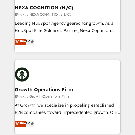
standards.
traffic, generates better leads and crushes your
NEXA COGNITION (N/C)
revenue goals. We've worked with thousands of
提供元：NEXA COGNITION (N/C)
HubSpot customers and we'd love to work with you
Leading HubSpot Agency geared for growth. As a
too! Clients come to us for: Advanced CRM solutions
HubSpot Elite Solutions Partner, Nexa Cognition
System Integrations both Custom and Native to
ranks in the top 1% of global HubSpot Partners and
Elite
5.0
HubSpot Data System Migrations between systems
has been one of the longest-standing partners since
to HubSpot New lead generation strategies Time-
2012. We empower businesses to harness the full
saving automations Fresh growth campaigns Robust
potential of HubSpot by combining strategic
help desk Unified revenue operations Dynamic
insights with technical excellence, we deliver
website development Award-winning creative
bespoke HubSpot solutions tailored to drive
design We live and breathe HubSpot and are ready
measurable growth and operational efficiency. Why
to take on real challenges!
Choose Nexa Cognition? 🚀 HubSpot Expertise: Our
Growth Operations Firm
certified team specialises in CRM implementation,
提供元：Growth Operations Firm
marketing automation, and revenue operations. 🤝
At Growth, we specialize in propelling established
Custom Solutions: From onboarding and
B2B companies toward unprecedented growth. Our
integrations, to RevOps and training. We align
focus is on fine-tuning and enhancing your growth,
Elite
5.0
HubSpot with your business needs. 🌟 Proven
sales, and marketing operations. Unlike conventional
Results: We’ve helped businesses of all sizes
marketing agencies, we dive deep into the