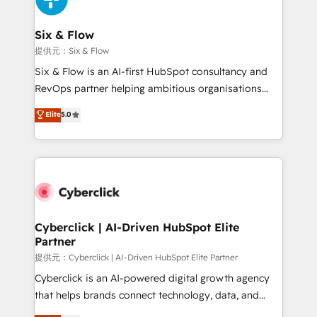
Reviews and 4.9/5 rating in Clutch Reviews. Digifianz
helps the following industries: logistics & 3PL, home
Six & Flow
improvement & construction, branding and
提供元：Six & Flow
commercialization, real estate, health, education,
Six & Flow is an AI-first HubSpot consultancy and
SaaS, Software Dev & IT and consulting, make the
RevOps partner helping ambitious organisations
most out of their HubSpot experience operating in
grow with clarity, confidence, and intelligence.
Elite
5.0
the United States, EU, UAE, Mexico and Latin
Operating across the UK, Netherlands, Ireland, and
America. From casual user to super fan: make
Canada, we’ve delivered thousands of successful
HubSpot an experience you LOVE!
HubSpot projects for mid-market and enterprise
clients worldwide, with over 10 years experience. We
combine HubSpot, data, and AI to design connected
go-to-market systems that align people, process,
and technology for predictable, scalable revenue
Cyberclick | AI-Driven HubSpot Elite
Partner
growth. Our expertise spans RevOps, CRM and data
architecture, AI enablement, and strategic marketing,
提供元：Cyberclick | AI-Driven HubSpot Elite Partner
delivered through our proprietary FLAIR framework
Cyberclick is an AI-powered digital growth agency
for responsible AI adoption. As a HubSpot Elite
that helps brands connect technology, data, and
Partner and ISO 27001:2022 certified consultancy,
creativity to achieve measurable results. Founded in