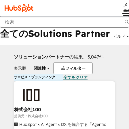
メ
ュ
戻る
全てのSolutions Partner
ビルド
ソリューションパートナー
の結果、3,047件
表示順：
関連性
フィルター
サービス：ブランディング
全てをクリア
株式会社100
提供元：株式会社100
🏢 HubSpot × AI Agent × DX を統合する「Agentic