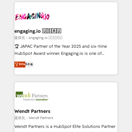
experience with CRM, Marketing, Sales & Service
Serve Revenue teams, marketing leaders, and sales
implementations - 500+ successful onboardings -
ops at mid-market companies ready to move
Own back-end developers - Complex data
beyond spreadsheets into unified systems that
migrations (e.g. Salesforce, MS Dynamics, Perfect
drive real business results.
View, SuperOffice) - Custom integrations (e.g. MS
engaging.io 🇺🇸🇦🇺
Business Central, Navision, AX, SAP, Exact, AFAS) We
提供元：engaging.io 🇺🇸🇦🇺
focus on growing B2B companies in the SME sector
🏆 JAPAC Partner of the Year 2025 and six-time
such as manufacturing, SaaS, business services and
HubSpot Award winner. Engaging.io is one of
wholesaler companies. As an experienced HubSpot
HubSpot’s most experienced Agency Partners
Elite
5.0
partner, we know how important user adoption is.
globally, delivering complex HubSpot
That's why we have developed a step-by-step
implementations for 16+ years. With 700+ projects
implementation process that focuses on user
completed across APAC and North America, we help
adoption. We’re experts on connecting data,
mid-market and enterprise organisations with CRM
technology and people with each other. Together we
migrations, custom integrations, data architecture,
strive for optimal customer processes and
automation, and portal builds. We specialise in
experiences. Systony – We believe you can grow!
Salesforce, Microsoft Dynamics, and legacy CRM
Wendt Partners
migrations; custom integrations with platforms
提供元：Wendt Partners
including Ticketmaster, Ticketek, SevenRooms,
Wendt Partners is a HubSpot Elite Solutions Partner
NetSuite, Snowflake, and Salesforce; HubSpot CMS