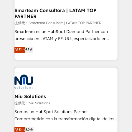
implementation, aligning people, processes, data
and technology around a single source of truth to
Smarteam Consultora | LATAM TOP
PARTNER
support sustainable growth and better decision-
making. Working with clients locally and globally, our
提供元：Smarteam Consultora | LATAM TOP PARTNER
expertise includes HubSpot onboarding and CRM
Smarteam es un HubSpot Diamond Partner con
implementation, automation, sales and customer
presencia en LATAM y EE. UU., especializado en
experience strategy, web development, integrations,
implementaciones de HubSpot, integraciones API y
Elite
4.8
and data-driven campaigns. Winners of the first
optimización de procesos comerciales con IA. Con
Global HEART Award, Yamini Rogan, CEO of
más de 6 años de experiencia, hemos liderado 100+
HubSpot said "We love the impact you are having in
implementaciones conectando HubSpot con SAP,
the community - we are so glad to work with you."
ERPs, e-commerce, plataformas financieras,
Connect with us to see how we can do better and be
WhatsApp y sistemas logísticos. Nuestro equipo
better together 🏆
multicultural trabaja en español, inglés y portugués,
uniendo visión estratégica y excelencia técnica para
Niu Solutions
generar resultados medibles. Apoyamos a empresas
提供元：Niu Solutions
de construcción, educación, tecnología, retail, e-
Somos un HubSpot Solutions Partner
commerce, salud, financieras, seguros y servicios,
Comprometido con la transformación digital de los
ayudándolas a conectar sistemas, escalar equipos y
procesos comerciales de las empresas en
Elite
5.0
tomar decisiones basadas en datos. 🌎 Highlights: