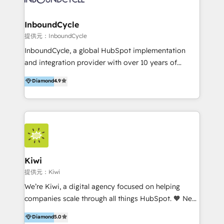
CRM Migrations using our in-house "HubScrub" Tool.
Paris, Montpellier et Rennes.
InboundCycle
提供元：InboundCycle
InboundCycle, a global HubSpot implementation
and integration provider with over 10 years of
experience, serves businesses in diverse industries.
Diamond
4.9
With offices in Spain, Chile, Mexico, and Brazil, our
team of 100+ professionals deliver multilingual
services to clients in 15 countries. As the first
HubSpot Elite Partner in Latin America and Spain,
we hold numerous accreditations, including CRM
Implementation and Data Migration. Our services
include HubSpot setup and customization,
Kiwi
Marketing Automation, Inbound Marketing, Inbound
提供元：Kiwi
Sales, and Account-Based Marketing (ABM). We use
We’re Kiwi, a digital agency focused on helping
our skills in marketing automation and integrations
companies scale through all things HubSpot. 🧡 New
to develop strategies that drive results and growth.
HubSpot user? With 250+ implementations under
Diamond
5.0
By working with InboundCycle, businesses benefit
our belt, we bring proven expertise in solutions