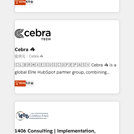
Elite
4.9
we blend strategy, creativity, and technology to help
Barcelona and operating across Spain, LATAM, and
organisations scale smarter and grow stronger.
the UK, we support global companies in building
smarter marketing, sales, and customer success
strategies. As the only HubSpot Elite Partner in
Iberia (Spain & Portugal), we combine human insight
with intelligent automation to drive sustainable
growth. Our multidisciplinary team designs solutions
Cebra 🦓
that simplify complexity, boost performance, and
提供元：Cebra 🦓
turn innovation into real impact. 🌍 Highlights •
🇨🇱🇧🇷🇲🇽🇪🇸🇺🇸🇨🇴🇵🇪🇵🇦🇸🇻 Cebra 🦓 is a
HubSpot Partner since 2012 • 2022 EMEA Impact
global Elite HubSpot partner group, combining
Award: Best Integration • 150+ successful HubSpot
technology, marketing and media expertise across
Elite
5.0
projects • Clients in 30+ industries • Proprietary
Latin America and Southern Europe, with teams
technology for integrations • Multilingual team:
across 9 countries. Born in Chile, we combine local
English, Spanish, Portuguese & Italian 👉 Grow
insight with international reach to help businesses
smarter with AI and HubSpot.
grow. For over 12 years, we’ve delivered 500+
HubSpot implementations, building end-to-end
solutions that integrate CRM, AI automation, inbound
and loop marketing, content, and digital creativity.
1406 Consulting | Implementation,