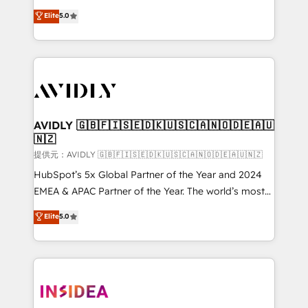
Strategy: Activate Breeze Agents, configure HubSpot
North America. Avec plus de 115 experts en
Elite
5.0
AI, & maximize AEO with tailored AI services. 🧩
marketing automation, Growth, Revops, CRM et
Integrations: Extend HubSpot with custom
webdesign. Markentive is both a consulting firm, a
integrations, hosting, & maintenance.
digital agency and an integrator. With over 115
experts in marketing automation, growth, revops,
CRM and webdesign (We focus on EMEA - USA
customers).
AVIDLY 🇬🇧🇫🇮🇸🇪🇩🇰🇺🇸🇨🇦🇳🇴🇩🇪🇦🇺
🇳🇿
提供元：AVIDLY 🇬🇧🇫🇮🇸🇪🇩🇰🇺🇸🇨🇦🇳🇴🇩🇪🇦🇺🇳🇿
HubSpot’s 5x Global Partner of the Year and 2024
EMEA & APAC Partner of the Year. The world’s most
experienced and fully accredited HubSpot Solutions
Elite
5.0
Partner. 🚀 With 2,750+ HubSpot projects delivered
and 370+ specialists across EMEA, APAC and NAM,
we de-risk complex CRM programmes and
accelerate ROI across every HubSpot Hub. 🧭 From
multi-region migrations to AI-powered automation,
we turn complexity into clarity, human at global