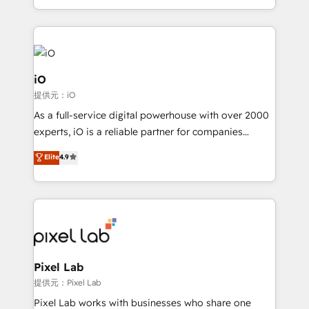
and, deliver clarity on marketing expenditure.
iO
提供元：iO
As a full-service digital powerhouse with over 2000
experts, iO is a reliable partner for companies
looking to strengthen their position in the fields of
Elite
4.9
marketing, technology, content, strategy and
creation. iO combines in-depth knowledge on both
the marketing and technology end of HubSpot,
creating impactful inbound marketing strategies
from end-to-end. Teams of marketing specialists,
developers, copywriters and designers work side by
side to meet the specific demands of every client
Pixel Lab
and project. Dedicated HubSpot teams combine all
提供元：Pixel Lab
skills for HubSpot projects from strategy to
Pixel Lab works with businesses who share one