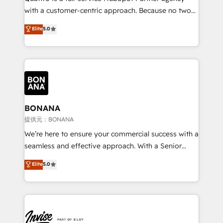
success. Now, more than ever you need to connect
with a customer-centric approach. Because no two
and align your website and marketing to sales and
clients have the same needs, Quattro offer a
Elite
5.0
customer service. It's time to empower your teams
bespoke approach for every client. Services include
to create great customer experiences that generate
business growth strategies, sales enablement, CRM
more leads, close more business and engage your
set-up, Migrations, Integrations, Enterprise level
customers. Let's work side-by-side to make it
Sales Hub, Marketing Hub, Customer Support Hub,
happen.
Ops Hub Software, inbound marketing strategy,
content strategies, branding, HubSpot CMS,
bespoke web apps and growth driven design
BONANA
websites. Experienced in helping Global B2B
提供元：BONANA
Manufacturers, Fintech, Professional Services, IT and
We’re here to ensure your commercial success with a
SaaS industries.
seamless and effective approach. With a Senior
team that has 10+ years of experience in HubSpot,
Elite
5.0
we have a deep understanding of SaaS, Business
Services and E-commerce together with Retail. We
streamline and enhance your Sales, Marketing &
Service efforts, providing insights in your
commercial operations. We're good at RevOps,