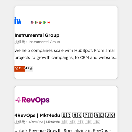
together. ➤ AI and Integrations: Layer Breeze AI,
service creative agencies in the HubSpot
custom agents, and APIs to remove manual work. ➤
ecosystem, we blend strategy, technology, & award-
Ongoing Management: Monthly tune-ups, feature
winning design to build scalable, globally
rollouts, adoption coaching. Buying HubSpot,
regionalized HubSpot websites, integrated
switching to it, or reviving a stale portal? We are
marketing campaigns, & RevOps frameworks that
Instrumental Group
built for the work.
fuel long-term success We connect the entire
提供元：Instrumental Group
customer lifecycle through seamless integrations,
We help companies scale with HubSpot. From small
ensure long-term adoption with change-
projects to growth campaigns, to CRM and websites.
management programs, and align marketing, sales,
Hire an agency that's experienced in every inch of
Elite
4.9
and service to drive sustainable growth With 6 key
HubSpot and willing to work hand-in-hand with your
HubSpot accreditations and experience across
team to simplify the complex and build a better
hundreds of organizations in dozens of industries,
experience for your team and customers.
there’s a good chance one of our globally integrated
teams has worked with clients just like you Let’s
explore whether S2 is the partner you’ve been
looking for...and get your next big initiative moving!
4RevOps | Mkt4edu 🇧🇷 🇲🇽 🇵🇹 🇦🇪 🇺🇸
提供元：4RevOps | Mkt4edu 🇧🇷 🇲🇽 🇵🇹 🇦🇪 🇺🇸
Unlock Revenue Growth: Specializing in RevOps -