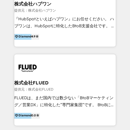
Integrations 💎Go-To-Market (GTM) Strategies &
株式会社ハブワン
Account-Based Marketing 💎CMS Development &
提供元：株式会社ハブワン
Conversion-Focused Websites With a 5.0⭐average
『HubSpotといえばハブワン』にお任せください。 ハ
rating and 140+ verified client reviews on the
ブワンは、HubSpotに特化したBtoB支援会社です。 ノ
HubSpot Ecosystem, TRooInbound is trusted by
ーコードCMS構築、CRM／MA／SFAの設計・運用、他
Diamond
4.9
businesses globally for consistent delivery and high
システムAPI連携・開発、営業定着支援、カスタマーサ
client satisfaction. With deep HubSpot expertise and
クセス体制の設計まで、ワンストップ完結できる支援体
a focus on performance, we build systems that scale
制を整えています。 HubSpotの導入支援だけでなく、
across marketing, sales, and service. Ready to grow
現場で使い続けられる仕組み、売上と効率を両立するシ
your business with a proven and reliable HubSpot
ナリオ設計まで含めてご提案。「導入して終わり」では
Diamond Partner? 👉Connect with TRooInbound
なく「成果が出るまで動き続ける」パートナーであるこ
today (https://www.trooinbound.com/contact-us)
と。それが、ハブワンのスタンスです。 また、
株式会社FLUED
HubSpotはもちろん、ferret One、WordPress、
提供元：株式会社FLUED
Movable Type（Power CMS）などの各種CMSを活用
FLUEDは、まだ国内では数少ない「BtoBマーケティン
し、延べ100社以上のBtoB企業のサイト制作経験をもと
グ／営業DX」に特化した”専門家集団”です。 BtoBに特
に、ウェブマーケテイング担当者が本当に使いやすいノ
化し、WEB制作や広告運用などのオンライン施策か
Diamond
0.0
ーコードテーマテンプレートを独自開発。 企業のさま
ら、インサイドセールスや展示会などのオフライン施策
ざまな課題やニーズに対して「戦略、設計・デザイン、
まで支援しています。 「経験豊富な”専門家集団”によ