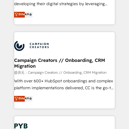
métiers ⚙️ Configuration de la plateforme HubSpot
developing their digital strategies by leveraging
📈 Configuration de rapports et tableaux de bord 🤝
technologies and automating their marketing and
Elite
4.9
Book Process & Guidelines utilisateurs 🎓
sales processes to generate growth. Our offer spans
Formations des utilisateurs
from Strategy to Operations. We specialize in CRM
onboarding and implementation, web design, sales
& marketing automation, and digital marketing. With
extensive experience working with tech companies
and manufacturers since 2002, we are committed to
empowering our clients and developing their
Campaign Creators // Onboarding, CRM
Migration
autonomy. Get to grips with HubSpot through
guided implementation and seamless integration of
提供元：Campaign Creators // Onboarding, CRM Migration
the CRM platform into your digital ecosystem. Would
With over 600+ HubSpot onboardings and complex
you like support in deploying your inbound
platform implementations delivered, CC is the go-to
marketing strategy? We'll provide support tailored
Elite Solutions Partner for businesses ready to
Elite
4.9
to your needs and sales objectives. With 125+
migrate, replatform, and scale smarter. We specialize
certifications, we are part of the most certified
in high-impact CRM and CMS migrations and
Canadian agencies, and we both hold Onboarding
onboarding from platforms like Salesforce, NetSuite,
Accreditations. Based in Canada (coast to coast), our
Zoho, Pardot, Marketo, Microsoft Dynamics, Wix,
services are offered in both English & French.