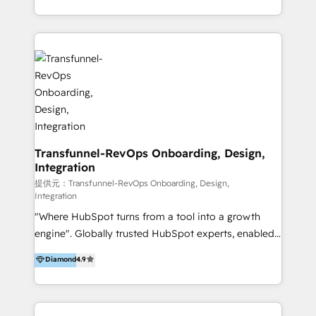
from our extensive experience and expertise in
architecture, onboarding, data migration, CRM builds
HubSpot implementation and integration, helping
and integrations. Long-time HubSpotter? We’ll help
400+ clients streamline their digital transformation
clean up your “hot mess” portal with our HubSpot
and achieve their goals.
Action Plan, then continue support through a digital
marketing retainer. Our fully remote, international
team of HubSpot experts is: + 4x accredited
Diamond partner + Leaders of a HubSpot User
Group AND Community Group for B2B Technology +
Members of HubSpot's Partner Scaled Onboarding
Transfunnel-RevOps Onboarding, Design,
Integration
program + Host of "Your HubSpot Helper" videos
on YouTube + Certified as HubSpot Trainers +
提供元：Transfunnel-RevOps Onboarding, Design,
Integration
Recipients of 150+ certifications from HubSpot
"Where HubSpot turns from a tool into a growth
Academy Whether you’re brand new to HubSpot or
engine". Globally trusted HubSpot experts, enabled
using multiple Hubs for years, we’re here to turn
1200+ organisations across USA, North America, UK,
clients into raving fans. Don’t just take our word for
Diamond
4.9
Europe, India, Australia, including big enterprise
it…check out our growing list of 5-star reviews
accounts to startups alike. Transfunnel is known for:
below!
- CUSTOM MARTECH SOLUTIONS - TECHNICAL