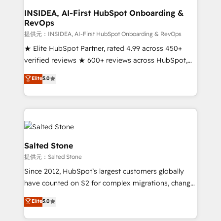
scale. 🏆 HubSpot’s CEO called us “the partner of the
INSIDEA, AI-First HubSpot Onboarding &
RevOps
future.” Others agree it is proof of trust built through
measurable impact.
提供元：INSIDEA, AI-First HubSpot Onboarding & RevOps
★ Elite HubSpot Partner, rated 4.99 across 450+
verified reviews ★ 600+ reviews across HubSpot,
G2 & Clutch ★ 150+ in-house HubSpot-certified
Elite
5.0
experts ★ 1,500+ implementations across 25+
countries ★ AI-first, RevOps-led, onboarding-
obsessed INSIDEA helps growing companies turn
HubSpot into a revenue engine. We onboard your
team, migrate your data, and build AI-powered
workflows that drive adoption from week one, in
Salted Stone
your time zone. What we do: ➤ Onboarding: Live in
提供元：Salted Stone
weeks, with workflows built around your business,
Since 2012, HubSpot’s largest customers globally
not a template. ➤ Migration: Move from any legacy
have counted on S2 for complex migrations, change
CRM. Zero downtime, full data integrity. ➤
management, systems integration, and creative
Implementation: Configure HubSpot to run your
Elite
5.0
solutions that deliver measurable impact and
revenue process. Sales, marketing, and service wired
transform brand experiences As one of the few full-