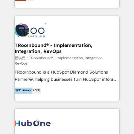
Latinoamérica, con un enfoque en Marketing, Ventas
5+ años como partner HubSpot 100+
y Servicio al Cliente. Somos un equipo de trabajo
implementaciones en LATAM y EE. UU. Expertise en
multidisciplinario de alto rendimiento, con
integraciones vía API Top #7 HubSpot Partner
conocimiento y experiencia enfocado en: 1.
LATAM 2025 🏆 Impulsamos crecimiento con CRM +
Optimizar la eficiencia operativa de nuestros
IA en múltiples industrias. 👉 ¿Listo para transformar
clientes 2. Mejorar la experiencia del cliente 3.
tus procesos comerciales?
Asegurar resultados medibles Nos especializamos
TRooInbound® - Implementation,
Integration, RevOps
en bancos, seguros, e-commerce, Desarrolladores
Inmobiliarios y Empresas Distribuidoras de
提供元：TRooInbound® - Implementation, Integration,
RevOps
Productos
TRooInbound is a HubSpot Diamond Solutions
Partner💎, helping businesses turn HubSpot into a
scalable growth engine. We work with startups, mid-
Diamond
5.0
market, and enterprise teams to maximize
HubSpot’s full potential through: 💎HubSpot Audits,
Management & Optimization 💎RevOps-powered
HubSpot Onboarding & CRM Implementation 💎
Brand Development, Growth Strategy, AI SEO &
Performance Marketing 💎Data Migration & Custom