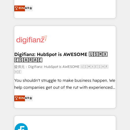
HubSpot experts ready to help you. We can
𝗳𝗼𝗿 𝘁𝗵𝗲 𝗻𝗲𝘅𝘁 𝘀𝘁𝗲𝗽? Click the 👈 '𝗖𝗼𝗻𝘁𝗮𝗰𝘁
Elite
4.9
implement the platform into complex business
𝗯𝘂𝘀𝗶𝗻𝗲𝘀𝘀' button to get in touch (𝘸𝘦'𝘳𝘦 𝘴𝘶𝘱𝘦𝘳
environments, optimise what you've got and make
𝘳𝘦𝘴𝘱𝘰𝘯𝘴𝘪𝘷𝘦)
sure you can actually use it, build your website in
HubSpot or create an inbound marketing strategy
for you and execute it on HubSpot. We are on the
G-Cloud 14 CCS (Crown Commercial Service)
framework, meaning we've been accredited by
Digifianz: HubSpot is AWESOME 🇺🇸🇲🇽
🇪🇸🇦🇷🇦🇪
HubSpot and vetted by the CCS, which means we
can support public sector companies as well the
提供元：Digifianz: HubSpot is AWESOME 🇺🇸🇲🇽🇪🇸🇦🇷
🇦🇪
other ones listed in our profile. Our services: -
You shouldn't struggle to make business happen. We
HubSpot implementation - HubSpot CMS website
help companies get out of the rut with experienced,
build We can do lots of things. But everything we do
process-oriented teams implementing HubSpot
is there for you to: - Grow revenue, and run your
Elite
4.9
Marketing, Sales, Service, CMS and Operations Hub,
business more efficiently - Build stronger
so selling and actually engaging with your customers
relationships with customers - Make better
feels easy and pain-free. We are a top ranked
decisions with data - Find a new voice and reach
HubSpot Elite Partner, winner of Rookie of the Year
more people - Get the most out of your HubSpot
and Customer First Awards, 4.9/5 rating in HubSpot
investment