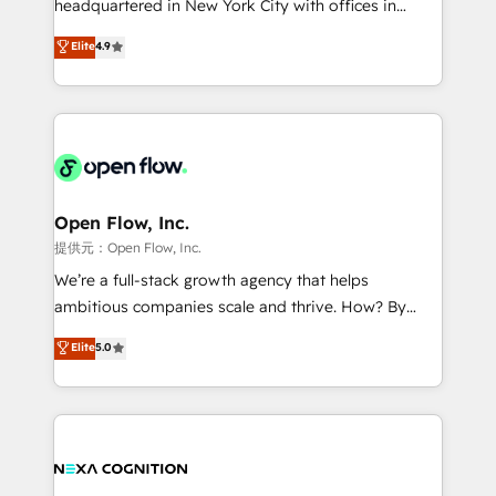
headquartered in New York City with offices in
development; AI automation; and data services. As
Toronto, London and Melbourne. As a global
Elite
4.9
a Ticketmaster Nexus Partner, we deliver advanced
HubSpot partner, we specialize in working with
sports and events integrations in the HubSpot
sophisticated B2B companies to implement the
ecosystem. We also build and maintain proprietary
HubSpot CRM platform across client organizations.
HubSpot apps including JinnSync. Our credentials
Our vertical market expertise includes
include five HubSpot Academy accreditations, six
industrial/manufacturing, professional services,
HubSpot Awards, recognition in Financial Services
architecture/engineering/construction (AEC),
and Real Estate, and 80+ five-star reviews.
distribution, commercial real estate, technology,
Open Flow, Inc.
finserv/fintech, IT managed services, transportation
提供元：Open Flow, Inc.
& logistics, energy/solar, staffing and recruiting,
We’re a full-stack growth agency that helps
media, healthcare and government contractors. Our
ambitious companies scale and thrive. How? By
scope of services encompasses Platform Solutions,
upgrading and streamlining every single revenue-
Elite
5.0
Technical Solutions, Enablement Solutions, Digital
generating aspect of your business. We’re proud
Solutions and Growth Solutions. As a fully
HubSpot Elite Solutions Partners and devout CRM
accredited and five-star rated firm, Wendt Partners
nerds who can harness HubSpot’s custom digital
brings a deep bench of expertise to each client
tools to improve each touchpoint of your customer
engagement. In addition, we are SOC 2, ISO 27001,
experience. Working hand-in-hand with your team,
GDPR and HIPAA compliant for global IT security
we’ll assemble a RevOps machine that drives more