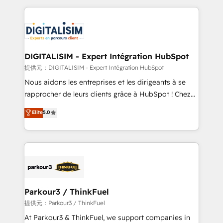
Enablement -Onboarded over 500 businesses to
strengthen your digital transformation and minimize
HubSpot -Top 1% of partners worldwide -In-house
costs. As HubSpot's Advanced Accredited CRM
team of 25+ experts Contact us today to help you
Implementation partner, we provide expertise to
get more from your investment in HubSpot.
drive your business forward. Since 2015 we are fully
www.bbdboom.com
dedicated to HubSpot and with an experienced
DIGITALISIM - Expert Intégration HubSpot
team (50+), we work with reputable companies in
提供元：DIGITALISIM - Expert Intégration HubSpot
B2B sectors such as manufacturing, SaaS and
Nous aidons les entreprises et les dirigeants à se
business services. We prepare a customized
rapprocher de leurs clients grâce à HubSpot ! Chez
business case that demonstrates the value and
DIGITALISIM, nous avons l'intime conviction que la
Elite
5.0
impact of your digital transformation, including a
réussite des entreprises passe par l’innovation web,
detailed financial rationale with a focus on ROI and
le marketing digital, et la relation client ! C'est
TCO. As a trusted extension of your team, we
pourquoi, nos experts sont à la fois capables de
believe in the power of partnership. Together, we
gérer votre projet de création de site internet, votre
embark on a transformational journey that sets your
référencement, votre stratégie digitale et le pilotage
business up for long-term success. Unlock your
et l'intégration d'HubSpot ! Les grandes phases d'un
business. If not now, when?
projet HubSpot avec DIGITALISIM : 🧽 Nettoyage,
Parkour3 / ThinkFuel
migration et intégration des bases de données. 🚀
提供元：Parkour3 / ThinkFuel
Développement des interfaces avec vos logiciels
At Parkour3 & ThinkFuel, we support companies in