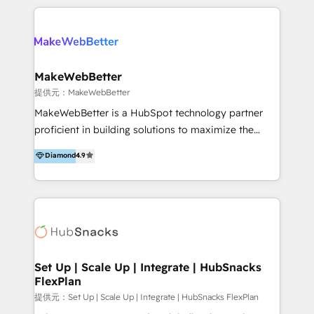
開発、運用」まで段階に合わせ、誠実なアドバイスと的
るプロジェクト参加型の支援」で、戦略・企画などのコ
確な対応をすることで、貴社のビジネスを成功に導く
ンサルティング領域から、制作・運用・代行などの
『最適なハブ』になります。 ーーーーーーーーーーー
BPO・実務まで幅広いご支援が可能です。 また、2022
ーーーーーーーーーーーーーーーーーーー 【プロジェ
年に国内初のBtoB営業DXに関する書籍『業務効率化か
クトの主な進め方】 -オンライン無料相談（初回60〜
らはじめるBtoB営業DX BtoB営業もここまでデジタル
MakeWebBetter
90分程度） -現状課題の抽出、現実的な目標の確認 -要
化できる! 」を出版いたしました。 HubSpotの導入／
提供元：MakeWebBetter
件整理、必要十分なHubSpot製品の組合せのご提案 -お
活用支援以外にも、下記のようなサービスを提供してい
MakeWebBetter is a HubSpot technology partner
見積り提示・ご承認、スケジュール決定、プロジェクト
ます。 - ABMターゲット定義 / リスト作成 - カスタマ
proficient in building solutions to maximize the
キックオフ -マーケティング戦略策定（KGI）、ウェブ
ージャーニー設計 - CRM / MA / SFAの設計 / 構築 / 定
operational efficiency of HubSpot. The fastest-
戦略・戦術の設計（KPI） -全体導線遷移設計、ビジュ
Diamond
4.9
着 - WEB / LP / BtoB-EC制作 - WEB広告(Google/FB
growing tech-enabler & facilitator, MakeWebBetter,
アルデザイン制作 -コンテンツ制作（取材、写真・動画
他)運用 - 記事コンテンツ / 動画制作 - インサイドセー
hands you the blend of HubSpot expertise &
撮影、ライティングなど） -ノーコードCMSテーマテン
ルス代行 - 営業研修 / セールスイネーブルメント - ウ
eminent solutions & integrations. Trust us to
プレート構築（CMS Hub） -顧客ライフサイクルステ
ェビナー / 展示会リード獲得 - BtoBマーケティング組
streamline your HubSpot experience. 🚀HubSpot
ージ定義・構築（CRM） -マーケティングシナリオ定
織構築
Elite Partners with 10+ years of HubSpot experience
義・構築（Marketing Hub） -営業パイプラインの定
🤝HubSpot Premier Integration partner 🤝Google
義・構築（Sales Hub） -外部システム連携
Premier Partner 2023 🌟5 HubSpot Accreditations 🌟
Set Up | Scale Up | Integrate | HubSnacks
（Salesforce,SanSan,freeeなどとのデータ連携） -テ
FlexPlan
Won HubSpot Theme Challenge 2021 🌟INBOUND’19
スト公開・ブラウザチェック -本番公開、操作レクチャ
HubSpot Rising Star Why us? Harnessing the full
提供元：Set Up | Scale Up | Integrate | HubSnacks FlexPlan
ー・マニュアル作成 -運用支援開始 ーーーーーーーーー