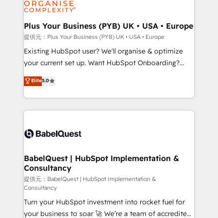
WordPress and legacy CRMs, turning fragmented
systems into unified, growth-ready HubSpot
architectures that accelerate revenue operations and
Plus Your Business (PYB) UK • USA • Europe
performance. - Multi-object CRM migration, cleanup,
提供元：Plus Your Business (PYB) UK • USA • Europe
and implementation. - Pre-built and custom
Existing HubSpot user? We'll organise & optimize
integrations across your full tech stack. - Custom
your current set up. Want HubSpot Onboarding?
object setup, CMS builds, and full-funnel automation.
We'll customise your CRM & automate your business
Elite
5.0
- Dashboards, lifecycle campaigns, and lead
processes. Welcome to our Profile! We can help
nurturing sequences. - Cross-hub setup across
with... • CRM implementation, reports & workflows,
Marketing, Sales, Operations, and Service Hubs. -
and team training • CRM migration: Salesforce,
Ongoing optimization, managed support, and
Pipedrive, Dynamics etc • Technical projects inc.
scalable retainers. Let’s make HubSpot your most
Custom API integrations & ERP systems inc. SAP and
powerful growth engine. Built to convert, scale, and
Netsuite A little about us... • Boutique 'Elite' Team (12
drive results.
super skilled members) • 150+ Clients for Sales Hub,
BabelQuest | HubSpot Implementation &
Consultancy
Marketing Hub, Service Hub, Data Hub and Website
(CMS) • ISO/IEC 27001:2022, ISO 9001:2015 and
提供元：BabelQuest | HubSpot Implementation &
Consultancy
now... ISO 42001: 2023 certified • Exclusive AI
Turn your HubSpot investment into rocket fuel for
'GuardHub' governance framework, based on ISO
your business to soar 🚀 We’re a team of accredited
42001 - helping you 'organise complexity' 𝗥𝗲𝗮𝗱𝘆