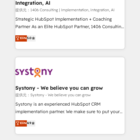
Integration, AI
Our multicultural team works in Spanish, Portuguese,
and English to design scalable strategies that drive
提供元：1406 Consulting | Implementation, Integration, AI
measurable growth. 🌎 Highlights: • 10+ years as a
Strategic HubSpot Implementation + Coaching
HubSpot partner. • 2023 Impact Awards: Platform
Partner As an Elite HubSpot Partner, 1406 Consulting
Migration Excellence. • Top 3 Partner of the Year
helps mid-market revenue teams transform how
Elite
5.0
LATAM 2022, 2023, 2024, 2025. • Partner of the Year
they sell, market, and serve. We don't just build your
2024. • Organizer of Aliados.ai (AI, marketing & tech
HubSpot—we teach your team to own it, then stay
global congress). 👉 Ready to scale your business
to help you keep winning. What We Do ⚙️ CRM
with HubSpot? Let Cebra’s experts help you grow
Implementations across Marketing, Sales, Service,
faster, smarter, and with impact.
Data & Content 📈 Sales & Marketing Alignment +
Revenue Team Enablement 🤖 Breeze AI & Custom
Agent Creation 🔄 Custom Integrations & Data
Systony - We believe you can grow
Migration Why 1406 We become part of your team.
提供元：Systony - We believe you can grow
Your team learns while we build. We fix what others
Systony is an experienced HubSpot CRM
broke. Built for mid-market reality—practical
implementation partner. We make sure to put your
solutions that work with your actual headcount and
organization's needs and goals first and think along
Elite
4.9
constraints. By the Numbers 🏆 Top 1% of all
with your organization. We are only satisfied once
HubSpot partners 🔄 Top 5% globally in client
you are too. Why Systony? - 20+ years of
retention 📅 10+ years of consistent results Who We