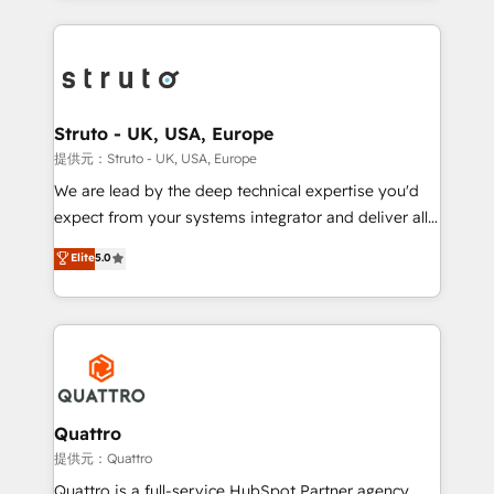
accelerate revenue growth, improve operational
operational aspects of your business, ensuring that
efficiency, and achieve ROI. 🔧 Flexible Service
each cog in your growth machine is well-oiled and
Packages: Choose ongoing support or project-based
functioning optimally. With our expertise in leading
solutions. We offer service packages designed to fit
platforms like Salesforce and HubSpot, we bring a
your requirements. Contact us today!
wealth of knowledge and experience to the table.
Struto - UK, USA, Europe
Our strategies are tailored to your business's unique
提供元：Struto - UK, USA, Europe
needs, ensuring a personalized approach that aligns
We are lead by the deep technical expertise you'd
with your growth objectives.
expect from your systems integrator and deliver all
the agency services you'd expect from your
Elite
5.0
HubSpot Solutions Partner. As one of the UK's
longest-standing partners, we are experts at
maximising the value of the HubSpot platform and
building an integrated growth stack that brings your
business, operational and technical requirements to
life, and creates a 360˚ view of your customer to
help your teams do more. We specialise in HubSpot
Quattro
technical services, website design and development
提供元：Quattro
as well as agency services that help set you up for
Quattro is a full-service HubSpot Partner agency