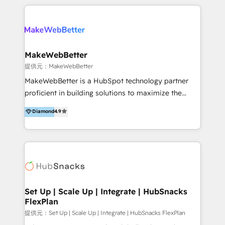
開発、運用」まで段階に合わせ、誠実なアドバイスと的
るプロジェクト参加型の支援」で、戦略・企画などのコ
確な対応をすることで、貴社のビジネスを成功に導く
ンサルティング領域から、制作・運用・代行などの
『最適なハブ』になります。 ーーーーーーーーーーー
BPO・実務まで幅広いご支援が可能です。 また、2022
ーーーーーーーーーーーーーーーーーーー 【プロジェ
年に国内初のBtoB営業DXに関する書籍『業務効率化か
クトの主な進め方】 -オンライン無料相談（初回60〜
らはじめるBtoB営業DX BtoB営業もここまでデジタル
MakeWebBetter
90分程度） -現状課題の抽出、現実的な目標の確認 -要
化できる! 」を出版いたしました。 HubSpotの導入／
提供元：MakeWebBetter
件整理、必要十分なHubSpot製品の組合せのご提案 -お
活用支援以外にも、下記のようなサービスを提供してい
MakeWebBetter is a HubSpot technology partner
見積り提示・ご承認、スケジュール決定、プロジェクト
ます。 - ABMターゲット定義 / リスト作成 - カスタマ
proficient in building solutions to maximize the
キックオフ -マーケティング戦略策定（KGI）、ウェブ
ージャーニー設計 - CRM / MA / SFAの設計 / 構築 / 定
operational efficiency of HubSpot. The fastest-
戦略・戦術の設計（KPI） -全体導線遷移設計、ビジュ
Diamond
4.9
着 - WEB / LP / BtoB-EC制作 - WEB広告(Google/FB
growing tech-enabler & facilitator, MakeWebBetter,
アルデザイン制作 -コンテンツ制作（取材、写真・動画
他)運用 - 記事コンテンツ / 動画制作 - インサイドセー
hands you the blend of HubSpot expertise &
撮影、ライティングなど） -ノーコードCMSテーマテン
ルス代行 - 営業研修 / セールスイネーブルメント - ウ
eminent solutions & integrations. Trust us to
プレート構築（CMS Hub） -顧客ライフサイクルステ
ェビナー / 展示会リード獲得 - BtoBマーケティング組
streamline your HubSpot experience. 🚀HubSpot
ージ定義・構築（CRM） -マーケティングシナリオ定
織構築
Elite Partners with 10+ years of HubSpot experience
義・構築（Marketing Hub） -営業パイプラインの定
🤝HubSpot Premier Integration partner 🤝Google
義・構築（Sales Hub） -外部システム連携
Premier Partner 2023 🌟5 HubSpot Accreditations 🌟
Set Up | Scale Up | Integrate | HubSnacks
（Salesforce,SanSan,freeeなどとのデータ連携） -テ
FlexPlan
Won HubSpot Theme Challenge 2021 🌟INBOUND’19
スト公開・ブラウザチェック -本番公開、操作レクチャ
HubSpot Rising Star Why us? Harnessing the full
提供元：Set Up | Scale Up | Integrate | HubSnacks FlexPlan
ー・マニュアル作成 -運用支援開始 ーーーーーーーーー