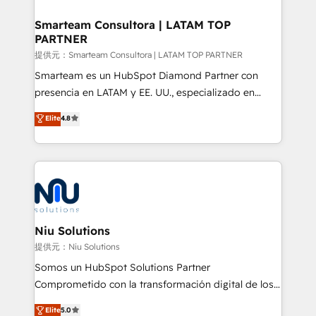
implementation, aligning people, processes, data
and technology around a single source of truth to
Smarteam Consultora | LATAM TOP
PARTNER
support sustainable growth and better decision-
making. Working with clients locally and globally, our
提供元：Smarteam Consultora | LATAM TOP PARTNER
expertise includes HubSpot onboarding and CRM
Smarteam es un HubSpot Diamond Partner con
implementation, automation, sales and customer
presencia en LATAM y EE. UU., especializado en
experience strategy, web development, integrations,
implementaciones de HubSpot, integraciones API y
Elite
4.8
and data-driven campaigns. Winners of the first
optimización de procesos comerciales con IA. Con
Global HEART Award, Yamini Rogan, CEO of
más de 6 años de experiencia, hemos liderado 100+
HubSpot said "We love the impact you are having in
implementaciones conectando HubSpot con SAP,
the community - we are so glad to work with you."
ERPs, e-commerce, plataformas financieras,
Connect with us to see how we can do better and be
WhatsApp y sistemas logísticos. Nuestro equipo
better together 🏆
multicultural trabaja en español, inglés y portugués,
uniendo visión estratégica y excelencia técnica para
Niu Solutions
generar resultados medibles. Apoyamos a empresas
提供元：Niu Solutions
de construcción, educación, tecnología, retail, e-
Somos un HubSpot Solutions Partner
commerce, salud, financieras, seguros y servicios,
Comprometido con la transformación digital de los
ayudándolas a conectar sistemas, escalar equipos y
procesos comerciales de las empresas en
Elite
5.0
tomar decisiones basadas en datos. 🌎 Highlights: