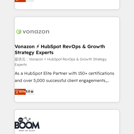
l'intégration CRM et le développement des revenus
auprès de vos comptes existants. En France et à
l'international, nous travaillons avec des ETI
ambitieuses, des grands groupes voulant aller au-
delà d’une simple transformation digitale et des
startups florissantes. Nos 3 grandes expertises sont :
➤ L’intégration de CRM et de méthodologie RevOps
Vonazon ⚡ HubSpot RevOps & Growth
Strategy Experts
pour aligner les équipes marketing, commerciales et
support client (data migration, synchronisation API,
提供元：Vonazon ⚡ HubSpot RevOps & Growth Strategy
Experts
audit et maintenance) ➤ La création de sites internet
As a HubSpot Elite Partner with 150+ certifications
de conversion qui transforment les visiteurs en
and over 5,000 successful client engagements,
opportunités d'affaires ➤ La mise en place de
Vonazon turns marketing complexity into
stratégies d'acquisition marketing (SEO, SEA,
Elite
5.0
measurable, scalable growth. From onboarding to
inbound, automatisation marketing, ABM, IA,
enterprise-grade campaigns, our in-house team
emailing) Informations clés : - 10 ans d'expérience -
builds scalable strategies that drive long-term
100+ intégrations CRM HubSpot réussies - 40
revenue. ⚙️ HubSpot Integration & Optimization •
experts conseil - 150 certifications HubSpot
Seamless CRM, CMS, and automation setup •
cumulées
Complex platform migrations and data cleanups •