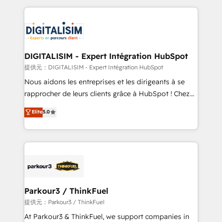
Enablement -Onboarded over 500 businesses to
strengthen your digital transformation and minimize
HubSpot -Top 1% of partners worldwide -In-house
costs. As HubSpot's Advanced Accredited CRM
team of 25+ experts Contact us today to help you
Implementation partner, we provide expertise to
get more from your investment in HubSpot.
drive your business forward. Since 2015 we are fully
www.bbdboom.com
dedicated to HubSpot and with an experienced
DIGITALISIM - Expert Intégration HubSpot
team (50+), we work with reputable companies in
提供元：DIGITALISIM - Expert Intégration HubSpot
B2B sectors such as manufacturing, SaaS and
Nous aidons les entreprises et les dirigeants à se
business services. We prepare a customized
rapprocher de leurs clients grâce à HubSpot ! Chez
business case that demonstrates the value and
DIGITALISIM, nous avons l'intime conviction que la
Elite
5.0
impact of your digital transformation, including a
réussite des entreprises passe par l’innovation web,
detailed financial rationale with a focus on ROI and
le marketing digital, et la relation client ! C'est
TCO. As a trusted extension of your team, we
pourquoi, nos experts sont à la fois capables de
believe in the power of partnership. Together, we
gérer votre projet de création de site internet, votre
embark on a transformational journey that sets your
référencement, votre stratégie digitale et le pilotage
business up for long-term success. Unlock your
et l'intégration d'HubSpot ! Les grandes phases d'un
business. If not now, when?
projet HubSpot avec DIGITALISIM : 🧽 Nettoyage,
Parkour3 / ThinkFuel
migration et intégration des bases de données. 🚀
提供元：Parkour3 / ThinkFuel
Développement des interfaces avec vos logiciels
At Parkour3 & ThinkFuel, we support companies in