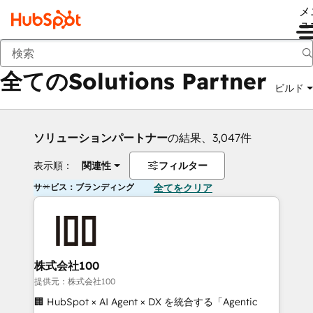
メ
ュ
戻る
全てのSolutions Partner
ビルド
ソリューションパートナー
の結果、3,047件
表示順：
関連性
フィルター
サービス：ブランディング
全てをクリア
株式会社100
提供元：株式会社100
🏢 HubSpot × AI Agent × DX を統合する「Agentic