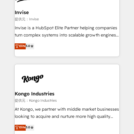
automating and optimizing your marketing, sales &
service operations with AI, designing and building
Invise
your website, and we drive growth through Account-
提供元：Invise
Based Marketing, SEO, SEA and many other tactics.
Invise is a HubSpot Elite Partner helping companies
No worries, we will advise you in which to deploy
turn complex systems into scalable growth engines.
and help you to get the best measurable ROI. This
We combine strategy, technology and change
Elite
5.0
brings us to our mission; to effectively guide as
management to drive measurable results. As part of
much Benelux companies as possible to be
the fast-growing Siloy Group, we unite more than
commercially successful.
250+ HubSpot experts across Europe – ready to
build a CRM architecture optimized to support your
business goals. Talk to us if you’re looking to: -
Connect marketing, sales and operations around one
reliable source of truth - Unlock the full value of your
Kongo Industries
CRM and marketing data, not just implement a
提供元：Kongo Industries
system - Accelerate impact with a partner who
At Kongo, we partner with middle market businesses
understands both strategy and technology
looking to acquire and nurture more high quality
leads. We use digital media, marketing cloud,
Elite
5.0
automation and software integration to drive sales