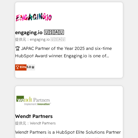
experience with CRM, Marketing, Sales & Service
Serve Revenue teams, marketing leaders, and sales
implementations - 500+ successful onboardings -
ops at mid-market companies ready to move
Own back-end developers - Complex data
beyond spreadsheets into unified systems that
migrations (e.g. Salesforce, MS Dynamics, Perfect
drive real business results.
View, SuperOffice) - Custom integrations (e.g. MS
engaging.io 🇺🇸🇦🇺
Business Central, Navision, AX, SAP, Exact, AFAS) We
提供元：engaging.io 🇺🇸🇦🇺
focus on growing B2B companies in the SME sector
🏆 JAPAC Partner of the Year 2025 and six-time
such as manufacturing, SaaS, business services and
HubSpot Award winner. Engaging.io is one of
wholesaler companies. As an experienced HubSpot
HubSpot’s most experienced Agency Partners
Elite
5.0
partner, we know how important user adoption is.
globally, delivering complex HubSpot
That's why we have developed a step-by-step
implementations for 16+ years. With 700+ projects
implementation process that focuses on user
completed across APAC and North America, we help
adoption. We’re experts on connecting data,
mid-market and enterprise organisations with CRM
technology and people with each other. Together we
migrations, custom integrations, data architecture,
strive for optimal customer processes and
automation, and portal builds. We specialise in
experiences. Systony – We believe you can grow!
Salesforce, Microsoft Dynamics, and legacy CRM
Wendt Partners
migrations; custom integrations with platforms
提供元：Wendt Partners
including Ticketmaster, Ticketek, SevenRooms,
Wendt Partners is a HubSpot Elite Solutions Partner
NetSuite, Snowflake, and Salesforce; HubSpot CMS