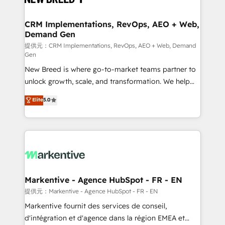
定の代行ではなく、設計の責任」を引き受け、部門横断
technical development team. - 19 HubSpot-certified
の統合・浸透・変革管理を実行します。 ▸ CMS戦略設
trainers to drive platform adoption. 📈 Revenue
CRM Implementations, RevOps, AEO + Web,
計・構築：リード獲得・CVR・SEOを前提にした情報設
Demand Gen
Generation - Full-funnel marketing and high-
計・導線設計・テンプレート設計をContent Hubで一体
performance advertising via Point Success Media. -
提供元：CRM Implementations, RevOps, AEO + Web, Demand
Gen
提供。 ▸ 既存CRM・MAからの移行支援：Salesforce・
Expert deployment of Breeze AI and custom agents
Marketo・Pardot等からの移行、カスタム設計、履歴
New Breed is where go-to-market teams partner to
to automate growth. 🏆 Elite Excellence - 8 platform
データ移行と活用設計まで。 ▸ AEO対応：ChatGPT・
unlock growth, scale, and transformation. We help
accreditations and deep HIPAA-compliance
Perplexity等のAI検索からの流入・引用を前提にコンテ
companies activate HubSpot’s AI-powered
expertise. - A team of 250+ experts dedicated to
Elite
5.0
ンツとサイト構造を最適化。 🏆 なぜ100incを選ぶの
customer platform and operationalize HubSpot’s
your resilient growth.
か？ ✓ HubSpot Eliteパートナー認定 ✓ HubSpotアワ
Loop Marketing framework through expert-led
ード受賞・HUGリーダー ✓ ISO27001:2022 /
services, smart agents, and purpose-built apps,
ISO9001:2015 取得 ✓ 400社以上の導入実績 ✓
tailored to your business. Together, we unlock
HubSpot大百科 出版 CRM・AI活用に関するご相談、現
results, fast. ⚙️CRM & RevOps: Align all Hubs to your
状整理の壁打ちなど、構想段階からお気軽にお問い合わ
buyer journey for clean data, scalability, & reporting.
せください。
🎯Demand Gen & ABM: Drive pipeline with inbound,
Markentive - Agence HubSpot - FR - EN
ABM, AEO, SEO, & paid media. 👩‍💻Web Design:
提供元：Markentive - Agence HubSpot - FR - EN
Build high-performing websites with UX, messaging,
Markentive fournit des services de conseil,
& conversion strategy that drive results. 🤖AI
d'intégration et d'agence dans la région EMEA et