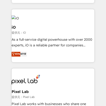
and, deliver clarity on marketing expenditure.
iO
提供元：iO
As a full-service digital powerhouse with over 2000
experts, iO is a reliable partner for companies
looking to strengthen their position in the fields of
Elite
4.9
marketing, technology, content, strategy and
creation. iO combines in-depth knowledge on both
the marketing and technology end of HubSpot,
creating impactful inbound marketing strategies
from end-to-end. Teams of marketing specialists,
developers, copywriters and designers work side by
side to meet the specific demands of every client
Pixel Lab
and project. Dedicated HubSpot teams combine all
提供元：Pixel Lab
skills for HubSpot projects from strategy to
Pixel Lab works with businesses who share one