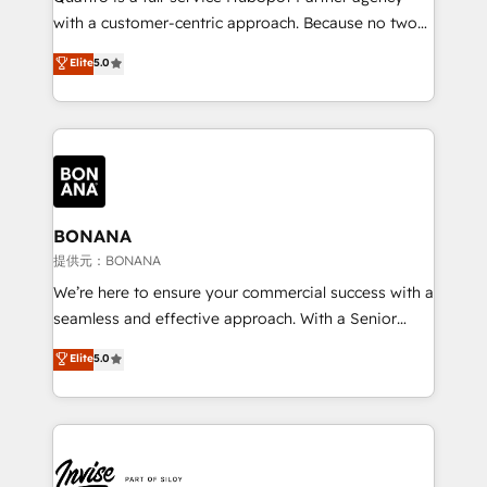
success. Now, more than ever you need to connect
with a customer-centric approach. Because no two
and align your website and marketing to sales and
clients have the same needs, Quattro offer a
Elite
5.0
customer service. It's time to empower your teams
bespoke approach for every client. Services include
to create great customer experiences that generate
business growth strategies, sales enablement, CRM
more leads, close more business and engage your
set-up, Migrations, Integrations, Enterprise level
customers. Let's work side-by-side to make it
Sales Hub, Marketing Hub, Customer Support Hub,
happen.
Ops Hub Software, inbound marketing strategy,
content strategies, branding, HubSpot CMS,
bespoke web apps and growth driven design
BONANA
websites. Experienced in helping Global B2B
提供元：BONANA
Manufacturers, Fintech, Professional Services, IT and
We’re here to ensure your commercial success with a
SaaS industries.
seamless and effective approach. With a Senior
team that has 10+ years of experience in HubSpot,
Elite
5.0
we have a deep understanding of SaaS, Business
Services and E-commerce together with Retail. We
streamline and enhance your Sales, Marketing &
Service efforts, providing insights in your
commercial operations. We're good at RevOps,