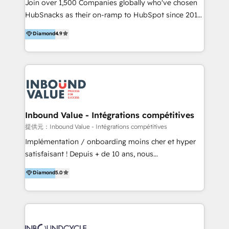
potential of the powerful HubSpot CRM. ✔️A team of
Join over 1,500 Companies globally who've chosen
ーーーーーーーーーーーーーーーーーーーーー まずは
HubSpot experts backed by over 10+ years of
HubSnacks as their on-ramp to HubSpot since 2014
ハブワンにお気軽にご相談ください。
HubSpot experience ✔️Flexible pricing models —
Simple pay-as-you-go plans that accelerate value...
Diamond
4.9
Hourly-fee (assigned one Dedicated HubSpot
1️⃣ Set Up | Onboarding New or Check-fixing existing
Admin); Monthly-fee (HubSpot Admin + Project
HubSpot portals 2️⃣ Scale Up | 100% HubSpot Task
Manager); and Fixed Project Cost (as per
Execution... Global 24/7 ... All Experts 3️⃣ Integrate |
requirement). ✔️Helped over 25,000+ customers so
your entire Tech Stack with Custom Integrations
far with our HubSpot solutions. ✔️Bespoke apps &
Slash months from your API Integration project... ⬅️
on-demand bundle services. Connect with us today!
Click "Contact Business" ⬅️ to access 150+ Kickstart
Integration templates that put HubSpot in the center
Inbound Value - Intégrations compétitives
of your tech stack, syncing... 🛍️ Shopify or
提供元：Inbound Value - Intégrations compétitives
WooCommerce 💲 Stripe or Paypal 💰 Sage or
Implémentation / onboarding moins cher et hyper
Netsuite 🤖 Google or Microsoft ✍️ DocuSign or
satisfaisant ! Depuis + de 10 ans, nous
PandaDoc 🌐 Avalara or Quaderno HubSnacks holds
accompagnons des entreprises dans
Diamond
5.0
the rare Advanced "Custom Integrations"
l’automatisation de leur croissance digitale via
Accreditation, securely sync data across... 🔄 any
HubSpot avec une approche compétitive. Nous
apps, in any direction. Stuck on your old CRM..?
aidons nos clients à générer plus de RDV en
Migrate | seamlessly off your old CRM onto a clean
automatisant les tunnels d’acquisition digitaux. Nous
new HubSpot portal with Advanced Website and
sommes une agence d’Inbound marketing et sales à