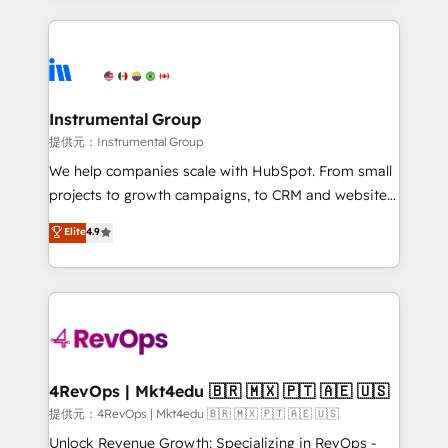
together. ➤ AI and Integrations: Layer Breeze AI,
service creative agencies in the HubSpot
custom agents, and APIs to remove manual work. ➤
ecosystem, we blend strategy, technology, & award-
Ongoing Management: Monthly tune-ups, feature
winning design to build scalable, globally
rollouts, adoption coaching. Buying HubSpot,
regionalized HubSpot websites, integrated
switching to it, or reviving a stale portal? We are
marketing campaigns, & RevOps frameworks that
Instrumental Group
built for the work.
fuel long-term success We connect the entire
提供元：Instrumental Group
customer lifecycle through seamless integrations,
We help companies scale with HubSpot. From small
ensure long-term adoption with change-
projects to growth campaigns, to CRM and websites.
management programs, and align marketing, sales,
Hire an agency that's experienced in every inch of
Elite
4.9
and service to drive sustainable growth With 6 key
HubSpot and willing to work hand-in-hand with your
HubSpot accreditations and experience across
team to simplify the complex and build a better
hundreds of organizations in dozens of industries,
experience for your team and customers.
there’s a good chance one of our globally integrated
teams has worked with clients just like you Let’s
explore whether S2 is the partner you’ve been
looking for...and get your next big initiative moving!
4RevOps | Mkt4edu 🇧🇷 🇲🇽 🇵🇹 🇦🇪 🇺🇸
提供元：4RevOps | Mkt4edu 🇧🇷 🇲🇽 🇵🇹 🇦🇪 🇺🇸
Unlock Revenue Growth: Specializing in RevOps -