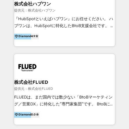
Integrations 💎Go-To-Market (GTM) Strategies &
株式会社ハブワン
Account-Based Marketing 💎CMS Development &
提供元：株式会社ハブワン
Conversion-Focused Websites With a 5.0⭐average
『HubSpotといえばハブワン』にお任せください。 ハ
rating and 140+ verified client reviews on the
ブワンは、HubSpotに特化したBtoB支援会社です。 ノ
HubSpot Ecosystem, TRooInbound is trusted by
ーコードCMS構築、CRM／MA／SFAの設計・運用、他
Diamond
4.9
businesses globally for consistent delivery and high
システムAPI連携・開発、営業定着支援、カスタマーサ
client satisfaction. With deep HubSpot expertise and
クセス体制の設計まで、ワンストップ完結できる支援体
a focus on performance, we build systems that scale
制を整えています。 HubSpotの導入支援だけでなく、
across marketing, sales, and service. Ready to grow
現場で使い続けられる仕組み、売上と効率を両立するシ
your business with a proven and reliable HubSpot
ナリオ設計まで含めてご提案。「導入して終わり」では
Diamond Partner? 👉Connect with TRooInbound
なく「成果が出るまで動き続ける」パートナーであるこ
today (https://www.trooinbound.com/contact-us)
と。それが、ハブワンのスタンスです。 また、
株式会社FLUED
HubSpotはもちろん、ferret One、WordPress、
提供元：株式会社FLUED
Movable Type（Power CMS）などの各種CMSを活用
FLUEDは、まだ国内では数少ない「BtoBマーケティン
し、延べ100社以上のBtoB企業のサイト制作経験をもと
グ／営業DX」に特化した”専門家集団”です。 BtoBに特
に、ウェブマーケテイング担当者が本当に使いやすいノ
化し、WEB制作や広告運用などのオンライン施策か
Diamond
0.0
ーコードテーマテンプレートを独自開発。 企業のさま
ら、インサイドセールスや展示会などのオフライン施策
ざまな課題やニーズに対して「戦略、設計・デザイン、
まで支援しています。 「経験豊富な”専門家集団”によ