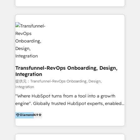
from our extensive experience and expertise in
architecture, onboarding, data migration, CRM builds
HubSpot implementation and integration, helping
and integrations. Long-time HubSpotter? We’ll help
400+ clients streamline their digital transformation
clean up your “hot mess” portal with our HubSpot
and achieve their goals.
Action Plan, then continue support through a digital
marketing retainer. Our fully remote, international
team of HubSpot experts is: + 4x accredited
Diamond partner + Leaders of a HubSpot User
Group AND Community Group for B2B Technology +
Members of HubSpot's Partner Scaled Onboarding
Transfunnel-RevOps Onboarding, Design,
Integration
program + Host of "Your HubSpot Helper" videos
on YouTube + Certified as HubSpot Trainers +
提供元：Transfunnel-RevOps Onboarding, Design,
Integration
Recipients of 150+ certifications from HubSpot
"Where HubSpot turns from a tool into a growth
Academy Whether you’re brand new to HubSpot or
engine". Globally trusted HubSpot experts, enabled
using multiple Hubs for years, we’re here to turn
1200+ organisations across USA, North America, UK,
clients into raving fans. Don’t just take our word for
Diamond
4.9
Europe, India, Australia, including big enterprise
it…check out our growing list of 5-star reviews
accounts to startups alike. Transfunnel is known for:
below!
- CUSTOM MARTECH SOLUTIONS - TECHNICAL