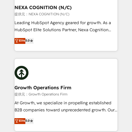
standards.
traffic, generates better leads and crushes your
NEXA COGNITION (N/C)
revenue goals. We've worked with thousands of
提供元：NEXA COGNITION (N/C)
HubSpot customers and we'd love to work with you
Leading HubSpot Agency geared for growth. As a
too! Clients come to us for: Advanced CRM solutions
HubSpot Elite Solutions Partner, Nexa Cognition
System Integrations both Custom and Native to
ranks in the top 1% of global HubSpot Partners and
Elite
5.0
HubSpot Data System Migrations between systems
has been one of the longest-standing partners since
to HubSpot New lead generation strategies Time-
2012. We empower businesses to harness the full
saving automations Fresh growth campaigns Robust
potential of HubSpot by combining strategic
help desk Unified revenue operations Dynamic
insights with technical excellence, we deliver
website development Award-winning creative
bespoke HubSpot solutions tailored to drive
design We live and breathe HubSpot and are ready
measurable growth and operational efficiency. Why
to take on real challenges!
Choose Nexa Cognition? 🚀 HubSpot Expertise: Our
Growth Operations Firm
certified team specialises in CRM implementation,
提供元：Growth Operations Firm
marketing automation, and revenue operations. 🤝
At Growth, we specialize in propelling established
Custom Solutions: From onboarding and
B2B companies toward unprecedented growth. Our
integrations, to RevOps and training. We align
focus is on fine-tuning and enhancing your growth,
Elite
5.0
HubSpot with your business needs. 🌟 Proven
sales, and marketing operations. Unlike conventional
Results: We’ve helped businesses of all sizes
marketing agencies, we dive deep into the