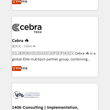
Elite
4.9
we blend strategy, creativity, and technology to help
Barcelona and operating across Spain, LATAM, and
organisations scale smarter and grow stronger.
the UK, we support global companies in building
smarter marketing, sales, and customer success
strategies. As the only HubSpot Elite Partner in
Iberia (Spain & Portugal), we combine human insight
with intelligent automation to drive sustainable
growth. Our multidisciplinary team designs solutions
Cebra 🦓
that simplify complexity, boost performance, and
提供元：Cebra 🦓
turn innovation into real impact. 🌍 Highlights •
🇨🇱🇧🇷🇲🇽🇪🇸🇺🇸🇨🇴🇵🇪🇵🇦🇸🇻 Cebra 🦓 is a
HubSpot Partner since 2012 • 2022 EMEA Impact
global Elite HubSpot partner group, combining
Award: Best Integration • 150+ successful HubSpot
technology, marketing and media expertise across
Elite
5.0
projects • Clients in 30+ industries • Proprietary
Latin America and Southern Europe, with teams
technology for integrations • Multilingual team:
across 9 countries. Born in Chile, we combine local
English, Spanish, Portuguese & Italian 👉 Grow
insight with international reach to help businesses
smarter with AI and HubSpot.
grow. For over 12 years, we’ve delivered 500+
HubSpot implementations, building end-to-end
solutions that integrate CRM, AI automation, inbound
and loop marketing, content, and digital creativity.
1406 Consulting | Implementation,