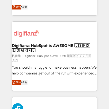
HubSpot experts ready to help you. We can
𝗳𝗼𝗿 𝘁𝗵𝗲 𝗻𝗲𝘅𝘁 𝘀𝘁𝗲𝗽? Click the 👈 '𝗖𝗼𝗻𝘁𝗮𝗰𝘁
Elite
4.9
implement the platform into complex business
𝗯𝘂𝘀𝗶𝗻𝗲𝘀𝘀' button to get in touch (𝘸𝘦'𝘳𝘦 𝘴𝘶𝘱𝘦𝘳
environments, optimise what you've got and make
𝘳𝘦𝘴𝘱𝘰𝘯𝘴𝘪𝘷𝘦)
sure you can actually use it, build your website in
HubSpot or create an inbound marketing strategy
for you and execute it on HubSpot. We are on the
G-Cloud 14 CCS (Crown Commercial Service)
framework, meaning we've been accredited by
Digifianz: HubSpot is AWESOME 🇺🇸🇲🇽
🇪🇸🇦🇷🇦🇪
HubSpot and vetted by the CCS, which means we
can support public sector companies as well the
提供元：Digifianz: HubSpot is AWESOME 🇺🇸🇲🇽🇪🇸🇦🇷
🇦🇪
other ones listed in our profile. Our services: -
You shouldn't struggle to make business happen. We
HubSpot implementation - HubSpot CMS website
help companies get out of the rut with experienced,
build We can do lots of things. But everything we do
process-oriented teams implementing HubSpot
is there for you to: - Grow revenue, and run your
Elite
4.9
Marketing, Sales, Service, CMS and Operations Hub,
business more efficiently - Build stronger
so selling and actually engaging with your customers
relationships with customers - Make better
feels easy and pain-free. We are a top ranked
decisions with data - Find a new voice and reach
HubSpot Elite Partner, winner of Rookie of the Year
more people - Get the most out of your HubSpot
and Customer First Awards, 4.9/5 rating in HubSpot
investment