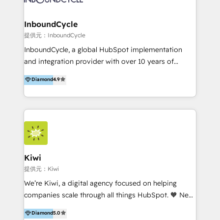
CRM Migrations using our in-house "HubScrub" Tool.
Paris, Montpellier et Rennes.
InboundCycle
提供元：InboundCycle
InboundCycle, a global HubSpot implementation
and integration provider with over 10 years of
experience, serves businesses in diverse industries.
Diamond
4.9
With offices in Spain, Chile, Mexico, and Brazil, our
team of 100+ professionals deliver multilingual
services to clients in 15 countries. As the first
HubSpot Elite Partner in Latin America and Spain,
we hold numerous accreditations, including CRM
Implementation and Data Migration. Our services
include HubSpot setup and customization,
Kiwi
Marketing Automation, Inbound Marketing, Inbound
提供元：Kiwi
Sales, and Account-Based Marketing (ABM). We use
We’re Kiwi, a digital agency focused on helping
our skills in marketing automation and integrations
companies scale through all things HubSpot. 🧡 New
to develop strategies that drive results and growth.
HubSpot user? With 250+ implementations under
Diamond
5.0
By working with InboundCycle, businesses benefit
our belt, we bring proven expertise in solutions