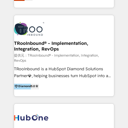
Latinoamérica, con un enfoque en Marketing, Ventas
5+ años como partner HubSpot 100+
y Servicio al Cliente. Somos un equipo de trabajo
implementaciones en LATAM y EE. UU. Expertise en
multidisciplinario de alto rendimiento, con
integraciones vía API Top #7 HubSpot Partner
conocimiento y experiencia enfocado en: 1.
LATAM 2025 🏆 Impulsamos crecimiento con CRM +
Optimizar la eficiencia operativa de nuestros
IA en múltiples industrias. 👉 ¿Listo para transformar
clientes 2. Mejorar la experiencia del cliente 3.
tus procesos comerciales?
Asegurar resultados medibles Nos especializamos
TRooInbound® - Implementation,
Integration, RevOps
en bancos, seguros, e-commerce, Desarrolladores
Inmobiliarios y Empresas Distribuidoras de
提供元：TRooInbound® - Implementation, Integration,
RevOps
Productos
TRooInbound is a HubSpot Diamond Solutions
Partner💎, helping businesses turn HubSpot into a
scalable growth engine. We work with startups, mid-
Diamond
5.0
market, and enterprise teams to maximize
HubSpot’s full potential through: 💎HubSpot Audits,
Management & Optimization 💎RevOps-powered
HubSpot Onboarding & CRM Implementation 💎
Brand Development, Growth Strategy, AI SEO &
Performance Marketing 💎Data Migration & Custom