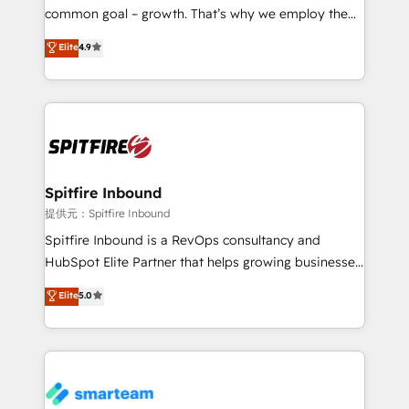
implementation and training. Skilled in-house
common goal – growth. That’s why we employ the
developers are building HubSpot CMS websites and
latest innovations in disruptive technology in our
Elite
4.9
complex API integrations with external platforms.
approach to web design, sales enablement and
Working from several campuses across Belgium, The
inbound marketing that deliver month-on-month
Netherlands, Denmark and Sweden, iO currently
growth for our client's businesses. These methods
supports the growth of big and small companies
are confirmed by data-driven results so you can see
such as Brussels Airport, Volvo, Farmaline, Agilitas,
exactly where your marketing budget is being used
Streamz and Michelin.
and how. In a few months, you can boost leads, ROI
and overall revenue to a level not feasible with
Spitfire Inbound
traditional methods. If you’re a frustrated marketing
提供元：Spitfire Inbound
manager or business owner sick of wasting budget
Spitfire Inbound is a RevOps consultancy and
with generic agencies and their outdated methods,
HubSpot Elite Partner that helps growing businesses
we are here to help. We help ambitious businesses
design predictable, scalable revenue-driving
Elite
5.0
just like yours attract more high-quality leads
strategies. With offices in South Africa and London,
throughout each stage of the buying cycle with
we take a RevOps-led approach that aligns sales,
conversion-ready websites, engaging content
marketing & service, breaks down silos, and gives
specifically targeted to your key audiences and
teams the clarity to operate efficiently and with
enable sales teams with the process, technology and
confidence. We deliver end to end strategy and
training to smash targets.