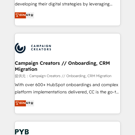
métiers ⚙️ Configuration de la plateforme HubSpot
developing their digital strategies by leveraging
📈 Configuration de rapports et tableaux de bord 🤝
technologies and automating their marketing and
Elite
4.9
Book Process & Guidelines utilisateurs 🎓
sales processes to generate growth. Our offer spans
Formations des utilisateurs
from Strategy to Operations. We specialize in CRM
onboarding and implementation, web design, sales
& marketing automation, and digital marketing. With
extensive experience working with tech companies
and manufacturers since 2002, we are committed to
empowering our clients and developing their
Campaign Creators // Onboarding, CRM
Migration
autonomy. Get to grips with HubSpot through
guided implementation and seamless integration of
提供元：Campaign Creators // Onboarding, CRM Migration
the CRM platform into your digital ecosystem. Would
With over 600+ HubSpot onboardings and complex
you like support in deploying your inbound
platform implementations delivered, CC is the go-to
marketing strategy? We'll provide support tailored
Elite Solutions Partner for businesses ready to
Elite
4.9
to your needs and sales objectives. With 125+
migrate, replatform, and scale smarter. We specialize
certifications, we are part of the most certified
in high-impact CRM and CMS migrations and
Canadian agencies, and we both hold Onboarding
onboarding from platforms like Salesforce, NetSuite,
Accreditations. Based in Canada (coast to coast), our
Zoho, Pardot, Marketo, Microsoft Dynamics, Wix,
services are offered in both English & French.