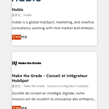
Award 🏆2022 Platform Migration Excellence Impact
Award 🏆2020 Elite Solutions Partner 🏆2019
Huble
Integrations HubSpot Impact Award 🏆2019
提供元：Huble
Marketing Enablement HubSpot Impact Award 🏆
Huble is a global HubSpot, marketing, and creative
2018 Website Design HubSpot Impact Award 🏆2017
consultancy working with mid-market and enterprise
Website Design HubSpot Impact Award 🏆2016
businesses. We go beyond implementation, shaping
Elite
4.9
Growth-Driven Design Agency of the Year 🏆2016
the strategy, processes, and teams that turn
Sales Enablement HubSpot Impact Award 🏆2015
HubSpot into a genuine growth engine. Named
Growth-Driven Design Agency of the Year 🏆2015
HubSpot's Global Partner of the Year in 2024,
Became the 5th Agency to reach Diamond 🏆2014
consistently ranked among their top 5 partners
HubSpot COS Performance Award 🏆2014 HubSpot
worldwide, and with over 15 years in the ecosystem,
COS Design Award 🏆2013 HubSpot Marketplace
Huble has built a track record that speaks for itself.
Provider of the Year 🏆2011 Became a HubSpot
One company, one operating model, delivering
Make the Grade - Conseil et intégrateur
Partner 📆Founded in 1997
HubSpot
across offices and consulting teams in the UK, USA,
Canada, Germany, France, Belgium, Singapore, and
提供元：Make the Grade - Conseil et intégrateur HubSpot
South Africa. Certified compliant with ISO/IEC
Société de conseil en stratégie digitale, notre
27001:2022 and ISO 9001:2015 across all seven
mission est de soutenir la croissance des entreprises
international offices and 175+ employees.
B2B à travers l’acquisition de nouveaux clients,
Elite
4.9