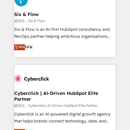
Reviews and 4.9/5 rating in Clutch Reviews. Digifianz
helps the following industries: logistics & 3PL, home
Six & Flow
improvement & construction, branding and
提供元：Six & Flow
commercialization, real estate, health, education,
Six & Flow is an AI-first HubSpot consultancy and
SaaS, Software Dev & IT and consulting, make the
RevOps partner helping ambitious organisations
most out of their HubSpot experience operating in
grow with clarity, confidence, and intelligence.
Elite
5.0
the United States, EU, UAE, Mexico and Latin
Operating across the UK, Netherlands, Ireland, and
America. From casual user to super fan: make
Canada, we’ve delivered thousands of successful
HubSpot an experience you LOVE!
HubSpot projects for mid-market and enterprise
clients worldwide, with over 10 years experience. We
combine HubSpot, data, and AI to design connected
go-to-market systems that align people, process,
and technology for predictable, scalable revenue
Cyberclick | AI-Driven HubSpot Elite
Partner
growth. Our expertise spans RevOps, CRM and data
architecture, AI enablement, and strategic marketing,
提供元：Cyberclick | AI-Driven HubSpot Elite Partner
delivered through our proprietary FLAIR framework
Cyberclick is an AI-powered digital growth agency
for responsible AI adoption. As a HubSpot Elite
that helps brands connect technology, data, and
Partner and ISO 27001:2022 certified consultancy,
creativity to achieve measurable results. Founded in