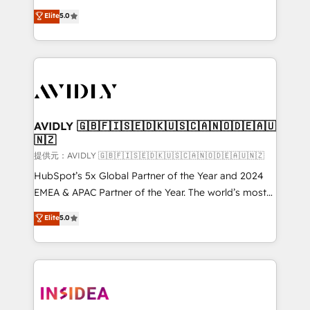
Strategy: Activate Breeze Agents, configure HubSpot
North America. Avec plus de 115 experts en
Elite
5.0
AI, & maximize AEO with tailored AI services. 🧩
marketing automation, Growth, Revops, CRM et
Integrations: Extend HubSpot with custom
webdesign. Markentive is both a consulting firm, a
integrations, hosting, & maintenance.
digital agency and an integrator. With over 115
experts in marketing automation, growth, revops,
CRM and webdesign (We focus on EMEA - USA
customers).
AVIDLY 🇬🇧🇫🇮🇸🇪🇩🇰🇺🇸🇨🇦🇳🇴🇩🇪🇦🇺
🇳🇿
提供元：AVIDLY 🇬🇧🇫🇮🇸🇪🇩🇰🇺🇸🇨🇦🇳🇴🇩🇪🇦🇺🇳🇿
HubSpot’s 5x Global Partner of the Year and 2024
EMEA & APAC Partner of the Year. The world’s most
experienced and fully accredited HubSpot Solutions
Elite
5.0
Partner. 🚀 With 2,750+ HubSpot projects delivered
and 370+ specialists across EMEA, APAC and NAM,
we de-risk complex CRM programmes and
accelerate ROI across every HubSpot Hub. 🧭 From
multi-region migrations to AI-powered automation,
we turn complexity into clarity, human at global