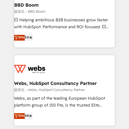
Custom APIs and third-party integrations 📈 End-to-
BBD Boom
End Revenue Acceleration • Lifecycle marketing and
提供元：BBD Boom
pipeline growth programs • Sales enablement tools
💥 Helping ambitious B2B businesses grow faster
and CRM optimization • Retention strategies with
with HubSpot. Performance and ROI focused. 💥
customer journey mapping 🏅 Elite-Level HubSpot
BBD Boom is the HubSpot partner that can help you
Elite
5.0
Execution • 750+ onboardings and 2,000+
to HubSpot Better. We work with your teams to
implementations • Deep expertise across marketing,
solve all your HubSpot challenges and improve user
sales, and service hubs • Built-in flexibility for
adoption, sales process and marketing results.
startups to global brands
Services 📚 Onboarding your team to HubSpot for
the first time 🔧 Designing and optimising your
HubSpot set-up for better results 🌐 Website design
and build using HubSpot 🔌 Integrating HubSpot
Webs, HubSpot Consultancy Partner
with other systems 🎓 Training your teams to be
提供元：Webs, HubSpot Consultancy Partner
HubSpot pros 📊 Lead generation services using
Webs, as part of the leading European HubSpot
HubSpot Why us? - SIX HubSpot Accreditations -
platform group of 150 Fte, is the trusted Elite
awarded by HubSpot after a rigorous process for
HubSpot CRM Partner offering you a roadmap on
Elite
4.8
CRM, Solutions Architecture, Onboarding , Data
maximizing EBITDA and achieving Commercial
Migration, Custom Integration & Platform
Excellence. With our targeted processes, we