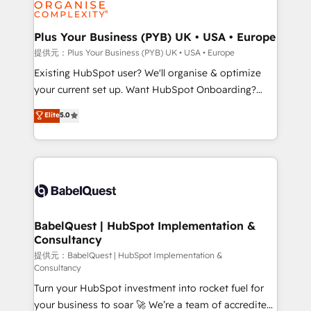
WordPress and legacy CRMs, turning fragmented
systems into unified, growth-ready HubSpot
architectures that accelerate revenue operations and
Plus Your Business (PYB) UK • USA • Europe
performance. - Multi-object CRM migration, cleanup,
提供元：Plus Your Business (PYB) UK • USA • Europe
and implementation. - Pre-built and custom
Existing HubSpot user? We'll organise & optimize
integrations across your full tech stack. - Custom
your current set up. Want HubSpot Onboarding?
object setup, CMS builds, and full-funnel automation.
We'll customise your CRM & automate your business
Elite
5.0
- Dashboards, lifecycle campaigns, and lead
processes. Welcome to our Profile! We can help
nurturing sequences. - Cross-hub setup across
with... • CRM implementation, reports & workflows,
Marketing, Sales, Operations, and Service Hubs. -
and team training • CRM migration: Salesforce,
Ongoing optimization, managed support, and
Pipedrive, Dynamics etc • Technical projects inc.
scalable retainers. Let’s make HubSpot your most
Custom API integrations & ERP systems inc. SAP and
powerful growth engine. Built to convert, scale, and
Netsuite A little about us... • Boutique 'Elite' Team (12
drive results.
super skilled members) • 150+ Clients for Sales Hub,
BabelQuest | HubSpot Implementation &
Consultancy
Marketing Hub, Service Hub, Data Hub and Website
(CMS) • ISO/IEC 27001:2022, ISO 9001:2015 and
提供元：BabelQuest | HubSpot Implementation &
Consultancy
now... ISO 42001: 2023 certified • Exclusive AI
Turn your HubSpot investment into rocket fuel for
'GuardHub' governance framework, based on ISO
your business to soar 🚀 We’re a team of accredited
42001 - helping you 'organise complexity' 𝗥𝗲𝗮𝗱𝘆