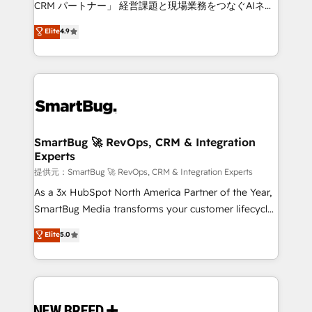
CRM パートナー」 経営課題と現場業務をつなぐAIネイ
ティブ・エージェンシーとして、HubSpot Eliteの実装
Elite
4.9
力で顧客フロント業務を再設計します。 💡 100inc は何
をする会社か？ HubSpotを共通基盤に、AIエージェン
トを組み込んだ顧客フロント業務（マーケティング・営
業・CS）を組織全体で設計・実装する日本のAIネイテ
ィブ・エージェンシーです。事業部・グループ会社・部
門が分立する組織で、データと業務プロセスのサイロ化
を、CRMを軸とした全社共通基盤に再構築します。意
SmartBug 🚀 RevOps, CRM & Integration
Experts
思決定者・PMO・現場担当者に並走します。 1️⃣
HubSpot導入・活用支援 顧客データの一元化から、
提供元：SmartBug 🚀 RevOps, CRM & Integration Experts
GTMの見える化・自動化まで。全Hub統合運用、デー
As a 3x HubSpot North America Partner of the Year,
タ品質設計、グループ横断のCRM統合に対応します。
SmartBug Media transforms your customer lifecycle
2️⃣ AIエージェント組織構築 営業・マーケティング業務
into a revenue engine. Our unified ecosystem
Elite
5.0
の一部をAIが自律実行する組織への移行を設計・実装。
includes specialized divisions Globalia (AI &
Breeze・Claude等をHubSpotと連携させ、役割定義・
Software) and Point Success Media (Paid Media),
運用ルール・成果指標まで含めて設計します。 3️⃣ 全社
making this the official home for all three brands. 🔄
DX × AI推進のPMO伴走支援 複数部門をまたぐDX×AI変
Implementation & Integration - Seamless migrations
革を、構想から実装・定着までPMOとして主導。「設
and system integrations powered by Globalia’s