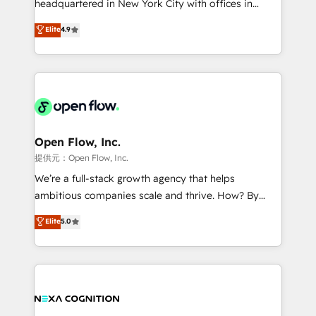
headquartered in New York City with offices in
development; AI automation; and data services. As
Toronto, London and Melbourne. As a global
Elite
4.9
a Ticketmaster Nexus Partner, we deliver advanced
HubSpot partner, we specialize in working with
sports and events integrations in the HubSpot
sophisticated B2B companies to implement the
ecosystem. We also build and maintain proprietary
HubSpot CRM platform across client organizations.
HubSpot apps including JinnSync. Our credentials
Our vertical market expertise includes
include five HubSpot Academy accreditations, six
industrial/manufacturing, professional services,
HubSpot Awards, recognition in Financial Services
architecture/engineering/construction (AEC),
and Real Estate, and 80+ five-star reviews.
distribution, commercial real estate, technology,
Open Flow, Inc.
finserv/fintech, IT managed services, transportation
提供元：Open Flow, Inc.
& logistics, energy/solar, staffing and recruiting,
We’re a full-stack growth agency that helps
media, healthcare and government contractors. Our
ambitious companies scale and thrive. How? By
scope of services encompasses Platform Solutions,
upgrading and streamlining every single revenue-
Elite
5.0
Technical Solutions, Enablement Solutions, Digital
generating aspect of your business. We’re proud
Solutions and Growth Solutions. As a fully
HubSpot Elite Solutions Partners and devout CRM
accredited and five-star rated firm, Wendt Partners
nerds who can harness HubSpot’s custom digital
brings a deep bench of expertise to each client
tools to improve each touchpoint of your customer
engagement. In addition, we are SOC 2, ISO 27001,
experience. Working hand-in-hand with your team,
GDPR and HIPAA compliant for global IT security
we’ll assemble a RevOps machine that drives more