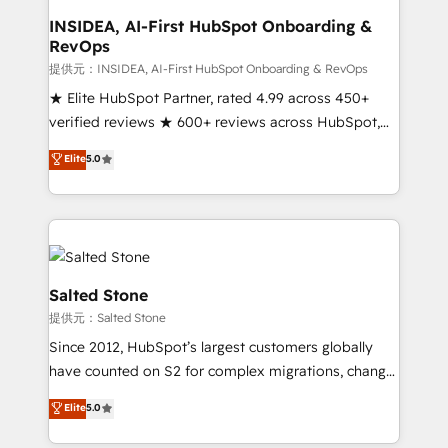
scale. 🏆 HubSpot’s CEO called us “the partner of the
INSIDEA, AI-First HubSpot Onboarding &
RevOps
future.” Others agree it is proof of trust built through
measurable impact.
提供元：INSIDEA, AI-First HubSpot Onboarding & RevOps
★ Elite HubSpot Partner, rated 4.99 across 450+
verified reviews ★ 600+ reviews across HubSpot,
G2 & Clutch ★ 150+ in-house HubSpot-certified
Elite
5.0
experts ★ 1,500+ implementations across 25+
countries ★ AI-first, RevOps-led, onboarding-
obsessed INSIDEA helps growing companies turn
HubSpot into a revenue engine. We onboard your
team, migrate your data, and build AI-powered
workflows that drive adoption from week one, in
Salted Stone
your time zone. What we do: ➤ Onboarding: Live in
提供元：Salted Stone
weeks, with workflows built around your business,
Since 2012, HubSpot’s largest customers globally
not a template. ➤ Migration: Move from any legacy
have counted on S2 for complex migrations, change
CRM. Zero downtime, full data integrity. ➤
management, systems integration, and creative
Implementation: Configure HubSpot to run your
Elite
5.0
solutions that deliver measurable impact and
revenue process. Sales, marketing, and service wired
transform brand experiences As one of the few full-