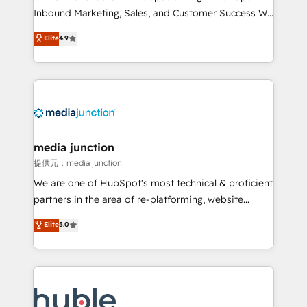
Inbound Marketing, Sales, and Customer Success We
specialize in driving revenue growth for companies
Elite
4.9
across industries through tailored marketing, sales,
and customer success strategies, utilizing RevOps
methodologies. As Latin America's largest HubSpot
partner and a global leader in education market, we
offer unparalleled insights. Operating in five
countries—Brazil, UAE (Abu Dhabi/Dubai/Sharjah),
Mexico, USA, and Portugal—we've executed over a
media junction
hundred successful operations. Our approach,
提供元：media junction
rooted in RevOps principles, integrates analysis,
We are one of HubSpot's most technical & proficient
training, planning, and qualification. Leveraging
partners in the area of re-platforming, website
technology, data analytics, CRM optimization, and
design & development. We specialize in multi-hub
Elite
5.0
inbound marketing tactics, we focus on
implementations for mid-market & enterprise
understanding, nurturing, and converting leads.
companies. We are woman-owned, powered by
Partner with us to unlock your business's full
coffee, and we ❤️ dogs. We produce award-winning
potential and achieve sustained growth in today's
work for our clients. 🏆2023 Technical Expertise
competitive market.
Impact Award 🏆2022 Technical Expertise Impact