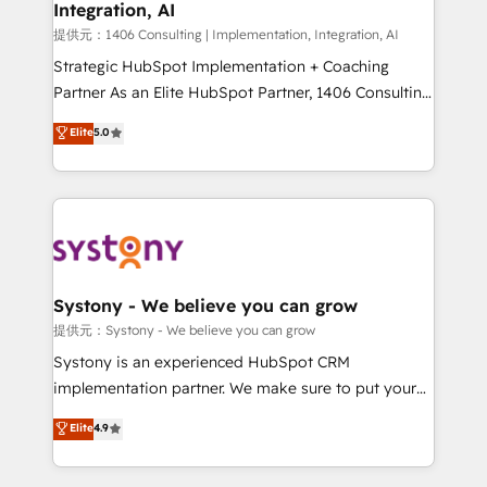
Integration, AI
Our multicultural team works in Spanish, Portuguese,
and English to design scalable strategies that drive
提供元：1406 Consulting | Implementation, Integration, AI
measurable growth. 🌎 Highlights: • 10+ years as a
Strategic HubSpot Implementation + Coaching
HubSpot partner. • 2023 Impact Awards: Platform
Partner As an Elite HubSpot Partner, 1406 Consulting
Migration Excellence. • Top 3 Partner of the Year
helps mid-market revenue teams transform how
Elite
5.0
LATAM 2022, 2023, 2024, 2025. • Partner of the Year
they sell, market, and serve. We don't just build your
2024. • Organizer of Aliados.ai (AI, marketing & tech
HubSpot—we teach your team to own it, then stay
global congress). 👉 Ready to scale your business
to help you keep winning. What We Do ⚙️ CRM
with HubSpot? Let Cebra’s experts help you grow
Implementations across Marketing, Sales, Service,
faster, smarter, and with impact.
Data & Content 📈 Sales & Marketing Alignment +
Revenue Team Enablement 🤖 Breeze AI & Custom
Agent Creation 🔄 Custom Integrations & Data
Systony - We believe you can grow
Migration Why 1406 We become part of your team.
提供元：Systony - We believe you can grow
Your team learns while we build. We fix what others
Systony is an experienced HubSpot CRM
broke. Built for mid-market reality—practical
implementation partner. We make sure to put your
solutions that work with your actual headcount and
organization's needs and goals first and think along
Elite
4.9
constraints. By the Numbers 🏆 Top 1% of all
with your organization. We are only satisfied once
HubSpot partners 🔄 Top 5% globally in client
you are too. Why Systony? - 20+ years of
retention 📅 10+ years of consistent results Who We