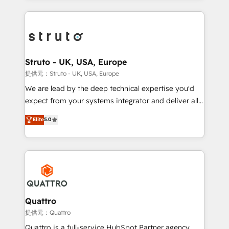
accelerate revenue growth, improve operational
operational aspects of your business, ensuring that
efficiency, and achieve ROI. 🔧 Flexible Service
each cog in your growth machine is well-oiled and
Packages: Choose ongoing support or project-based
functioning optimally. With our expertise in leading
solutions. We offer service packages designed to fit
platforms like Salesforce and HubSpot, we bring a
your requirements. Contact us today!
wealth of knowledge and experience to the table.
Struto - UK, USA, Europe
Our strategies are tailored to your business's unique
提供元：Struto - UK, USA, Europe
needs, ensuring a personalized approach that aligns
We are lead by the deep technical expertise you'd
with your growth objectives.
expect from your systems integrator and deliver all
the agency services you'd expect from your
Elite
5.0
HubSpot Solutions Partner. As one of the UK's
longest-standing partners, we are experts at
maximising the value of the HubSpot platform and
building an integrated growth stack that brings your
business, operational and technical requirements to
life, and creates a 360˚ view of your customer to
help your teams do more. We specialise in HubSpot
Quattro
technical services, website design and development
提供元：Quattro
as well as agency services that help set you up for
Quattro is a full-service HubSpot Partner agency