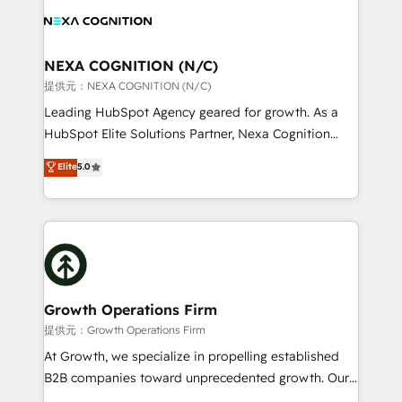
engagement. In addition, we are SOC 2, ISO 27001,
experience. Working hand-in-hand with your team,
GDPR and HIPAA compliant for global IT security
we’ll assemble a RevOps machine that drives more
standards.
traffic, generates better leads and crushes your
NEXA COGNITION (N/C)
revenue goals. We've worked with thousands of
提供元：NEXA COGNITION (N/C)
HubSpot customers and we'd love to work with you
Leading HubSpot Agency geared for growth. As a
too! Clients come to us for: Advanced CRM solutions
HubSpot Elite Solutions Partner, Nexa Cognition
System Integrations both Custom and Native to
ranks in the top 1% of global HubSpot Partners and
Elite
5.0
HubSpot Data System Migrations between systems
has been one of the longest-standing partners since
to HubSpot New lead generation strategies Time-
2012. We empower businesses to harness the full
saving automations Fresh growth campaigns Robust
potential of HubSpot by combining strategic
help desk Unified revenue operations Dynamic
insights with technical excellence, we deliver
website development Award-winning creative
bespoke HubSpot solutions tailored to drive
design We live and breathe HubSpot and are ready
measurable growth and operational efficiency. Why
to take on real challenges!
Choose Nexa Cognition? 🚀 HubSpot Expertise: Our
Growth Operations Firm
certified team specialises in CRM implementation,
提供元：Growth Operations Firm
marketing automation, and revenue operations. 🤝
At Growth, we specialize in propelling established
Custom Solutions: From onboarding and
B2B companies toward unprecedented growth. Our
integrations, to RevOps and training. We align
focus is on fine-tuning and enhancing your growth,