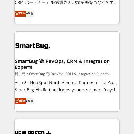
CRM パートナー」 経営課題と現場業務をつなぐAIネイ
ティブ・エージェンシーとして、HubSpot Eliteの実装
Elite
4.9
力で顧客フロント業務を再設計します。 💡 100inc は何
をする会社か？ HubSpotを共通基盤に、AIエージェン
トを組み込んだ顧客フロント業務（マーケティング・営
業・CS）を組織全体で設計・実装する日本のAIネイテ
ィブ・エージェンシーです。事業部・グループ会社・部
門が分立する組織で、データと業務プロセスのサイロ化
を、CRMを軸とした全社共通基盤に再構築します。意
SmartBug 🚀 RevOps, CRM & Integration
Experts
思決定者・PMO・現場担当者に並走します。 1️⃣
HubSpot導入・活用支援 顧客データの一元化から、
提供元：SmartBug 🚀 RevOps, CRM & Integration Experts
GTMの見える化・自動化まで。全Hub統合運用、デー
As a 3x HubSpot North America Partner of the Year,
タ品質設計、グループ横断のCRM統合に対応します。
SmartBug Media transforms your customer lifecycle
2️⃣ AIエージェント組織構築 営業・マーケティング業務
into a revenue engine. Our unified ecosystem
Elite
5.0
の一部をAIが自律実行する組織への移行を設計・実装。
includes specialized divisions Globalia (AI &
Breeze・Claude等をHubSpotと連携させ、役割定義・
Software) and Point Success Media (Paid Media),
運用ルール・成果指標まで含めて設計します。 3️⃣ 全社
making this the official home for all three brands. 🔄
DX × AI推進のPMO伴走支援 複数部門をまたぐDX×AI変
Implementation & Integration - Seamless migrations
革を、構想から実装・定着までPMOとして主導。「設
and system integrations powered by Globalia’s