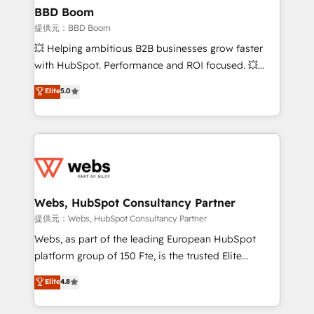
Custom APIs and third-party integrations 📈 End-to-
BBD Boom
End Revenue Acceleration • Lifecycle marketing and
提供元：BBD Boom
pipeline growth programs • Sales enablement tools
💥 Helping ambitious B2B businesses grow faster
and CRM optimization • Retention strategies with
with HubSpot. Performance and ROI focused. 💥
customer journey mapping 🏅 Elite-Level HubSpot
BBD Boom is the HubSpot partner that can help you
Elite
5.0
Execution • 750+ onboardings and 2,000+
to HubSpot Better. We work with your teams to
implementations • Deep expertise across marketing,
solve all your HubSpot challenges and improve user
sales, and service hubs • Built-in flexibility for
adoption, sales process and marketing results.
startups to global brands
Services 📚 Onboarding your team to HubSpot for
the first time 🔧 Designing and optimising your
HubSpot set-up for better results 🌐 Website design
and build using HubSpot 🔌 Integrating HubSpot
Webs, HubSpot Consultancy Partner
with other systems 🎓 Training your teams to be
提供元：Webs, HubSpot Consultancy Partner
HubSpot pros 📊 Lead generation services using
Webs, as part of the leading European HubSpot
HubSpot Why us? - SIX HubSpot Accreditations -
platform group of 150 Fte, is the trusted Elite
awarded by HubSpot after a rigorous process for
HubSpot CRM Partner offering you a roadmap on
Elite
4.8
CRM, Solutions Architecture, Onboarding , Data
maximizing EBITDA and achieving Commercial
Migration, Custom Integration & Platform
Excellence. With our targeted processes, we