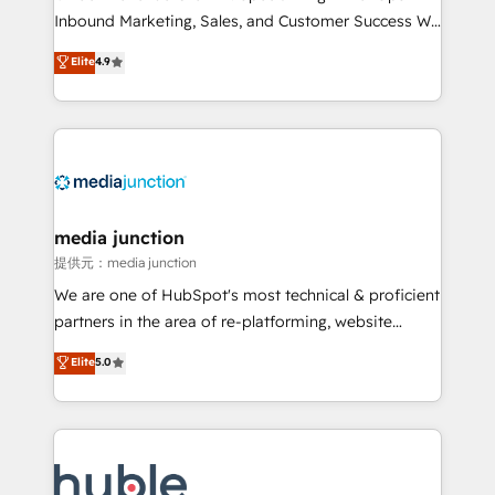
Inbound Marketing, Sales, and Customer Success We
specialize in driving revenue growth for companies
Elite
4.9
across industries through tailored marketing, sales,
and customer success strategies, utilizing RevOps
methodologies. As Latin America's largest HubSpot
partner and a global leader in education market, we
offer unparalleled insights. Operating in five
countries—Brazil, UAE (Abu Dhabi/Dubai/Sharjah),
Mexico, USA, and Portugal—we've executed over a
media junction
hundred successful operations. Our approach,
提供元：media junction
rooted in RevOps principles, integrates analysis,
We are one of HubSpot's most technical & proficient
training, planning, and qualification. Leveraging
partners in the area of re-platforming, website
technology, data analytics, CRM optimization, and
design & development. We specialize in multi-hub
Elite
5.0
inbound marketing tactics, we focus on
implementations for mid-market & enterprise
understanding, nurturing, and converting leads.
companies. We are woman-owned, powered by
Partner with us to unlock your business's full
coffee, and we ❤️ dogs. We produce award-winning
potential and achieve sustained growth in today's
work for our clients. 🏆2023 Technical Expertise
competitive market.
Impact Award 🏆2022 Technical Expertise Impact