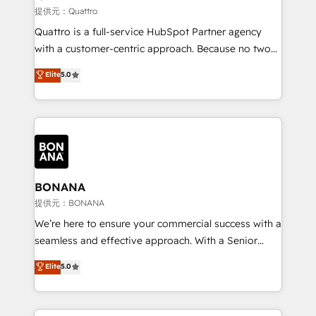
technical services, website design and development
提供元：Quattro
as well as agency services that help set you up for
Quattro is a full-service HubSpot Partner agency
success. Now, more than ever you need to connect
with a customer-centric approach. Because no two
and align your website and marketing to sales and
clients have the same needs, Quattro offer a
Elite
5.0
customer service. It's time to empower your teams
bespoke approach for every client. Services include
to create great customer experiences that generate
business growth strategies, sales enablement, CRM
more leads, close more business and engage your
set-up, Migrations, Integrations, Enterprise level
customers. Let's work side-by-side to make it
Sales Hub, Marketing Hub, Customer Support Hub,
happen.
Ops Hub Software, inbound marketing strategy,
content strategies, branding, HubSpot CMS,
bespoke web apps and growth driven design
BONANA
websites. Experienced in helping Global B2B
提供元：BONANA
Manufacturers, Fintech, Professional Services, IT and
We’re here to ensure your commercial success with a
SaaS industries.
seamless and effective approach. With a Senior
team that has 10+ years of experience in HubSpot,
Elite
5.0
we have a deep understanding of SaaS, Business
Services and E-commerce together with Retail. We
streamline and enhance your Sales, Marketing &