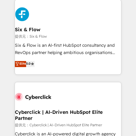
HubSpot Elite Partner, winner of Rookie of the Year
and Customer First Awards, 4.9/5 rating in HubSpot
Reviews and 4.9/5 rating in Clutch Reviews. Digifianz
helps the following industries: logistics & 3PL, home
Six & Flow
improvement & construction, branding and
提供元：Six & Flow
commercialization, real estate, health, education,
Six & Flow is an AI-first HubSpot consultancy and
SaaS, Software Dev & IT and consulting, make the
RevOps partner helping ambitious organisations
most out of their HubSpot experience operating in
grow with clarity, confidence, and intelligence.
Elite
5.0
the United States, EU, UAE, Mexico and Latin
Operating across the UK, Netherlands, Ireland, and
America. From casual user to super fan: make
Canada, we’ve delivered thousands of successful
HubSpot an experience you LOVE!
HubSpot projects for mid-market and enterprise
clients worldwide, with over 10 years experience. We
combine HubSpot, data, and AI to design connected
go-to-market systems that align people, process,
and technology for predictable, scalable revenue
Cyberclick | AI-Driven HubSpot Elite
Partner
growth. Our expertise spans RevOps, CRM and data
architecture, AI enablement, and strategic marketing,
提供元：Cyberclick | AI-Driven HubSpot Elite Partner
delivered through our proprietary FLAIR framework
Cyberclick is an AI-powered digital growth agency