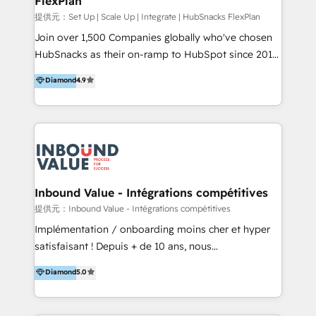
FlexPlan
Won HubSpot Theme Challenge 2021 🌟INBOUND’19
スト公開・ブラウザチェック -本番公開、操作レクチャ
HubSpot Rising Star Why us? Harnessing the full
提供元：Set Up | Scale Up | Integrate | HubSnacks FlexPlan
ー・マニュアル作成 -運用支援開始 ーーーーーーーーー
potential of the powerful HubSpot CRM. ✔️A team of
Join over 1,500 Companies globally who've chosen
ーーーーーーーーーーーーーーーーーーーーー まずは
HubSpot experts backed by over 10+ years of
HubSnacks as their on-ramp to HubSpot since 2014
ハブワンにお気軽にご相談ください。
HubSpot experience ✔️Flexible pricing models —
Simple pay-as-you-go plans that accelerate value...
Diamond
4.9
Hourly-fee (assigned one Dedicated HubSpot
1️⃣ Set Up | Onboarding New or Check-fixing existing
Admin); Monthly-fee (HubSpot Admin + Project
HubSpot portals 2️⃣ Scale Up | 100% HubSpot Task
Manager); and Fixed Project Cost (as per
Execution... Global 24/7 ... All Experts 3️⃣ Integrate |
requirement). ✔️Helped over 25,000+ customers so
your entire Tech Stack with Custom Integrations
far with our HubSpot solutions. ✔️Bespoke apps &
Slash months from your API Integration project... ⬅️
on-demand bundle services. Connect with us today!
Click "Contact Business" ⬅️ to access 150+ Kickstart
Integration templates that put HubSpot in the center
Inbound Value - Intégrations compétitives
of your tech stack, syncing... 🛍️ Shopify or
提供元：Inbound Value - Intégrations compétitives
WooCommerce 💲 Stripe or Paypal 💰 Sage or
Implémentation / onboarding moins cher et hyper
Netsuite 🤖 Google or Microsoft ✍️ DocuSign or
satisfaisant ! Depuis + de 10 ans, nous
PandaDoc 🌐 Avalara or Quaderno HubSnacks holds
accompagnons des entreprises dans
Diamond
5.0
the rare Advanced "Custom Integrations"
l’automatisation de leur croissance digitale via
Accreditation, securely sync data across... 🔄 any
HubSpot avec une approche compétitive. Nous
apps, in any direction. Stuck on your old CRM..?
aidons nos clients à générer plus de RDV en