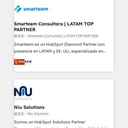
teams the clarity to operate efficiently and with
enable sales teams with the process, technology and
confidence. We deliver end to end strategy and
training to smash targets.
implementation, aligning people, processes, data
and technology around a single source of truth to
Smarteam Consultora | LATAM TOP
PARTNER
support sustainable growth and better decision-
making. Working with clients locally and globally, our
提供元：Smarteam Consultora | LATAM TOP PARTNER
expertise includes HubSpot onboarding and CRM
Smarteam es un HubSpot Diamond Partner con
implementation, automation, sales and customer
presencia en LATAM y EE. UU., especializado en
experience strategy, web development, integrations,
implementaciones de HubSpot, integraciones API y
Elite
4.8
and data-driven campaigns. Winners of the first
optimización de procesos comerciales con IA. Con
Global HEART Award, Yamini Rogan, CEO of
más de 6 años de experiencia, hemos liderado 100+
HubSpot said "We love the impact you are having in
implementaciones conectando HubSpot con SAP,
the community - we are so glad to work with you."
ERPs, e-commerce, plataformas financieras,
Connect with us to see how we can do better and be
WhatsApp y sistemas logísticos. Nuestro equipo
better together 🏆
multicultural trabaja en español, inglés y portugués,
uniendo visión estratégica y excelencia técnica para
Niu Solutions
generar resultados medibles. Apoyamos a empresas
提供元：Niu Solutions
de construcción, educación, tecnología, retail, e-
Somos un HubSpot Solutions Partner
commerce, salud, financieras, seguros y servicios,