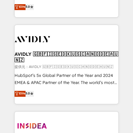
Strategy: Activate Breeze Agents, configure HubSpot
North America. Avec plus de 115 experts en
Elite
5.0
AI, & maximize AEO with tailored AI services. 🧩
marketing automation, Growth, Revops, CRM et
Integrations: Extend HubSpot with custom
webdesign. Markentive is both a consulting firm, a
integrations, hosting, & maintenance.
digital agency and an integrator. With over 115
experts in marketing automation, growth, revops,
CRM and webdesign (We focus on EMEA - USA
customers).
AVIDLY 🇬🇧🇫🇮🇸🇪🇩🇰🇺🇸🇨🇦🇳🇴🇩🇪🇦🇺
🇳🇿
提供元：AVIDLY 🇬🇧🇫🇮🇸🇪🇩🇰🇺🇸🇨🇦🇳🇴🇩🇪🇦🇺🇳🇿
HubSpot’s 5x Global Partner of the Year and 2024
EMEA & APAC Partner of the Year. The world’s most
experienced and fully accredited HubSpot Solutions
Elite
5.0
Partner. 🚀 With 2,750+ HubSpot projects delivered
and 370+ specialists across EMEA, APAC and NAM,
we de-risk complex CRM programmes and
accelerate ROI across every HubSpot Hub. 🧭 From
multi-region migrations to AI-powered automation,
we turn complexity into clarity, human at global