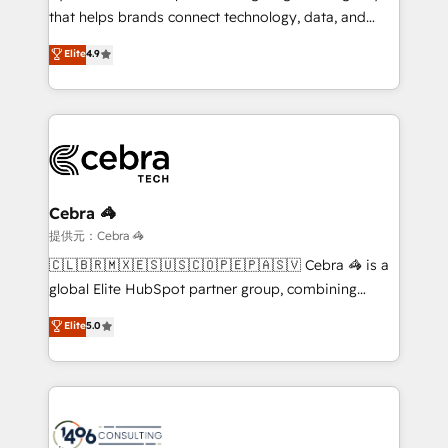
for responsible AI adoption. As a HubSpot Elite
that helps brands connect technology, data, and
Partner and ISO 27001:2022 certified consultancy,
creativity to achieve measurable results. Founded in
Elite
4.9
we blend strategy, creativity, and technology to help
Barcelona and operating across Spain, LATAM, and
organisations scale smarter and grow stronger.
the UK, we support global companies in building
smarter marketing, sales, and customer success
strategies. As the only HubSpot Elite Partner in
Iberia (Spain & Portugal), we combine human insight
with intelligent automation to drive sustainable
growth. Our multidisciplinary team designs solutions
Cebra 🦓
that simplify complexity, boost performance, and
提供元：Cebra 🦓
turn innovation into real impact. 🌍 Highlights •
🇨🇱🇧🇷🇲🇽🇪🇸🇺🇸🇨🇴🇵🇪🇵🇦🇸🇻 Cebra 🦓 is a
HubSpot Partner since 2012 • 2022 EMEA Impact
global Elite HubSpot partner group, combining
Award: Best Integration • 150+ successful HubSpot
technology, marketing and media expertise across
Elite
5.0
projects • Clients in 30+ industries • Proprietary
Latin America and Southern Europe, with teams
technology for integrations • Multilingual team:
across 9 countries. Born in Chile, we combine local
English, Spanish, Portuguese & Italian 👉 Grow
insight with international reach to help businesses
smarter with AI and HubSpot.
grow. For over 12 years, we’ve delivered 500+
HubSpot implementations, building end-to-end