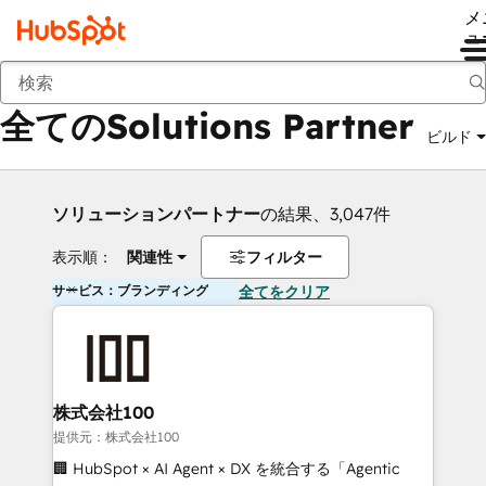
メ
ュ
戻る
全てのSolutions Partner
ビルド
ソリューションパートナー
の結果、3,047件
表示順：
関連性
フィルター
サービス：ブランディング
全てをクリア
株式会社100
提供元：株式会社100
🏢 HubSpot × AI Agent × DX を統合する「Agentic