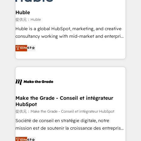
Award 🏆2022 Platform Migration Excellence Impact
Award 🏆2020 Elite Solutions Partner 🏆2019
Huble
Integrations HubSpot Impact Award 🏆2019
提供元：Huble
Marketing Enablement HubSpot Impact Award 🏆
Huble is a global HubSpot, marketing, and creative
2018 Website Design HubSpot Impact Award 🏆2017
consultancy working with mid-market and enterprise
Website Design HubSpot Impact Award 🏆2016
businesses. We go beyond implementation, shaping
Elite
4.9
Growth-Driven Design Agency of the Year 🏆2016
the strategy, processes, and teams that turn
Sales Enablement HubSpot Impact Award 🏆2015
HubSpot into a genuine growth engine. Named
Growth-Driven Design Agency of the Year 🏆2015
HubSpot's Global Partner of the Year in 2024,
Became the 5th Agency to reach Diamond 🏆2014
consistently ranked among their top 5 partners
HubSpot COS Performance Award 🏆2014 HubSpot
worldwide, and with over 15 years in the ecosystem,
COS Design Award 🏆2013 HubSpot Marketplace
Huble has built a track record that speaks for itself.
Provider of the Year 🏆2011 Became a HubSpot
One company, one operating model, delivering
Make the Grade - Conseil et intégrateur
Partner 📆Founded in 1997
HubSpot
across offices and consulting teams in the UK, USA,
Canada, Germany, France, Belgium, Singapore, and
提供元：Make the Grade - Conseil et intégrateur HubSpot
South Africa. Certified compliant with ISO/IEC
Société de conseil en stratégie digitale, notre
27001:2022 and ISO 9001:2015 across all seven
mission est de soutenir la croissance des entreprises
international offices and 175+ employees.
B2B à travers l’acquisition de nouveaux clients,
Elite
4.9