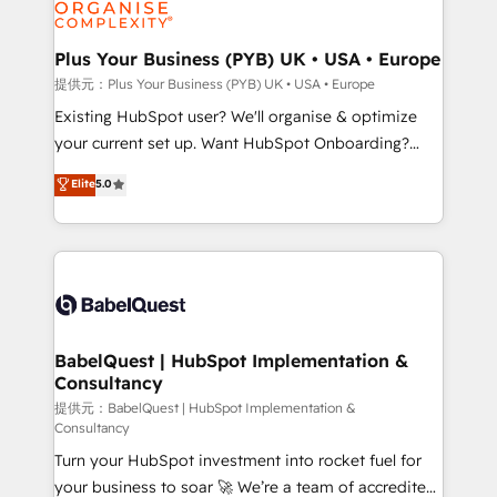
WordPress and legacy CRMs, turning fragmented
systems into unified, growth-ready HubSpot
architectures that accelerate revenue operations and
Plus Your Business (PYB) UK • USA • Europe
performance. - Multi-object CRM migration, cleanup,
提供元：Plus Your Business (PYB) UK • USA • Europe
and implementation. - Pre-built and custom
Existing HubSpot user? We'll organise & optimize
integrations across your full tech stack. - Custom
your current set up. Want HubSpot Onboarding?
object setup, CMS builds, and full-funnel automation.
We'll customise your CRM & automate your business
Elite
5.0
- Dashboards, lifecycle campaigns, and lead
processes. Welcome to our Profile! We can help
nurturing sequences. - Cross-hub setup across
with... • CRM implementation, reports & workflows,
Marketing, Sales, Operations, and Service Hubs. -
and team training • CRM migration: Salesforce,
Ongoing optimization, managed support, and
Pipedrive, Dynamics etc • Technical projects inc.
scalable retainers. Let’s make HubSpot your most
Custom API integrations & ERP systems inc. SAP and
powerful growth engine. Built to convert, scale, and
Netsuite A little about us... • Boutique 'Elite' Team (12
drive results.
super skilled members) • 150+ Clients for Sales Hub,
BabelQuest | HubSpot Implementation &
Consultancy
Marketing Hub, Service Hub, Data Hub and Website
(CMS) • ISO/IEC 27001:2022, ISO 9001:2015 and
提供元：BabelQuest | HubSpot Implementation &
Consultancy
now... ISO 42001: 2023 certified • Exclusive AI
Turn your HubSpot investment into rocket fuel for
'GuardHub' governance framework, based on ISO
your business to soar 🚀 We’re a team of accredited
42001 - helping you 'organise complexity' 𝗥𝗲𝗮𝗱𝘆