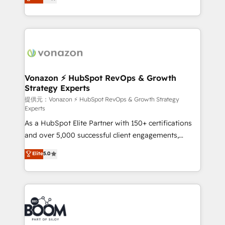
l'intégration CRM et le développement des revenus
auprès de vos comptes existants. En France et à
l'international, nous travaillons avec des ETI
ambitieuses, des grands groupes voulant aller au-
delà d’une simple transformation digitale et des
startups florissantes. Nos 3 grandes expertises sont :
➤ L’intégration de CRM et de méthodologie RevOps
Vonazon ⚡ HubSpot RevOps & Growth
Strategy Experts
pour aligner les équipes marketing, commerciales et
support client (data migration, synchronisation API,
提供元：Vonazon ⚡ HubSpot RevOps & Growth Strategy
Experts
audit et maintenance) ➤ La création de sites internet
As a HubSpot Elite Partner with 150+ certifications
de conversion qui transforment les visiteurs en
and over 5,000 successful client engagements,
opportunités d'affaires ➤ La mise en place de
Vonazon turns marketing complexity into
stratégies d'acquisition marketing (SEO, SEA,
Elite
5.0
measurable, scalable growth. From onboarding to
inbound, automatisation marketing, ABM, IA,
enterprise-grade campaigns, our in-house team
emailing) Informations clés : - 10 ans d'expérience -
builds scalable strategies that drive long-term
100+ intégrations CRM HubSpot réussies - 40
revenue. ⚙️ HubSpot Integration & Optimization •
experts conseil - 150 certifications HubSpot
Seamless CRM, CMS, and automation setup •
cumulées
Complex platform migrations and data cleanups •