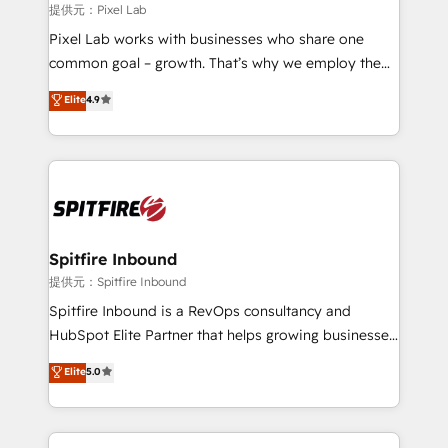
and project. Dedicated HubSpot teams combine all
提供元：Pixel Lab
skills for HubSpot projects from strategy to
Pixel Lab works with businesses who share one
implementation and training. Skilled in-house
common goal – growth. That’s why we employ the
developers are building HubSpot CMS websites and
latest innovations in disruptive technology in our
Elite
4.9
complex API integrations with external platforms.
approach to web design, sales enablement and
Working from several campuses across Belgium, The
inbound marketing that deliver month-on-month
Netherlands, Denmark and Sweden, iO currently
growth for our client's businesses. These methods
supports the growth of big and small companies
are confirmed by data-driven results so you can see
such as Brussels Airport, Volvo, Farmaline, Agilitas,
exactly where your marketing budget is being used
Streamz and Michelin.
and how. In a few months, you can boost leads, ROI
and overall revenue to a level not feasible with
Spitfire Inbound
traditional methods. If you’re a frustrated marketing
提供元：Spitfire Inbound
manager or business owner sick of wasting budget
Spitfire Inbound is a RevOps consultancy and
with generic agencies and their outdated methods,
HubSpot Elite Partner that helps growing businesses
we are here to help. We help ambitious businesses
design predictable, scalable revenue-driving
Elite
5.0
just like yours attract more high-quality leads
strategies. With offices in South Africa and London,
throughout each stage of the buying cycle with
we take a RevOps-led approach that aligns sales,
conversion-ready websites, engaging content
marketing & service, breaks down silos, and gives
specifically targeted to your key audiences and