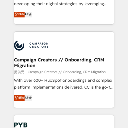
métiers ⚙️ Configuration de la plateforme HubSpot
developing their digital strategies by leveraging
📈 Configuration de rapports et tableaux de bord 🤝
technologies and automating their marketing and
Elite
4.9
Book Process & Guidelines utilisateurs 🎓
sales processes to generate growth. Our offer spans
Formations des utilisateurs
from Strategy to Operations. We specialize in CRM
onboarding and implementation, web design, sales
& marketing automation, and digital marketing. With
extensive experience working with tech companies
and manufacturers since 2002, we are committed to
empowering our clients and developing their
Campaign Creators // Onboarding, CRM
Migration
autonomy. Get to grips with HubSpot through
guided implementation and seamless integration of
提供元：Campaign Creators // Onboarding, CRM Migration
the CRM platform into your digital ecosystem. Would
With over 600+ HubSpot onboardings and complex
you like support in deploying your inbound
platform implementations delivered, CC is the go-to
marketing strategy? We'll provide support tailored
Elite Solutions Partner for businesses ready to
Elite
4.9
to your needs and sales objectives. With 125+
migrate, replatform, and scale smarter. We specialize
certifications, we are part of the most certified
in high-impact CRM and CMS migrations and
Canadian agencies, and we both hold Onboarding
onboarding from platforms like Salesforce, NetSuite,
Accreditations. Based in Canada (coast to coast), our
Zoho, Pardot, Marketo, Microsoft Dynamics, Wix,
services are offered in both English & French.