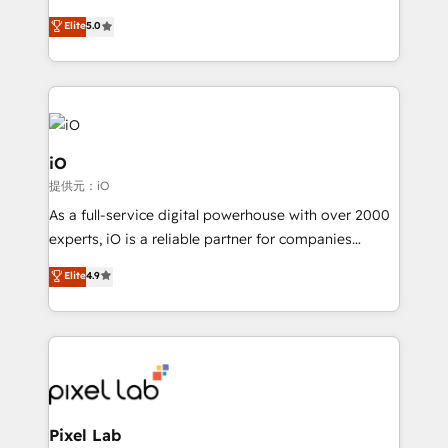
leads. We use digital media, marketing cloud,
Elite
5.0
automation and software integration to drive sales
and, deliver clarity on marketing expenditure.
iO
提供元：iO
As a full-service digital powerhouse with over 2000
experts, iO is a reliable partner for companies
looking to strengthen their position in the fields of
Elite
4.9
marketing, technology, content, strategy and
creation. iO combines in-depth knowledge on both
the marketing and technology end of HubSpot,
creating impactful inbound marketing strategies
from end-to-end. Teams of marketing specialists,
developers, copywriters and designers work side by
side to meet the specific demands of every client
Pixel Lab