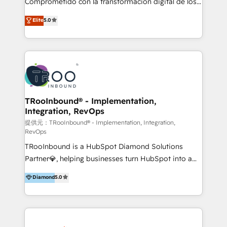
Comprometido con la transformación digital de los
ayudándolas a conectar sistemas, escalar equipos y
procesos comerciales de las empresas en
Elite
5.0
tomar decisiones basadas en datos. 🌎 Highlights:
Latinoamérica, con un enfoque en Marketing, Ventas
5+ años como partner HubSpot 100+
y Servicio al Cliente. Somos un equipo de trabajo
implementaciones en LATAM y EE. UU. Expertise en
multidisciplinario de alto rendimiento, con
integraciones vía API Top #7 HubSpot Partner
conocimiento y experiencia enfocado en: 1.
LATAM 2025 🏆 Impulsamos crecimiento con CRM +
Optimizar la eficiencia operativa de nuestros
IA en múltiples industrias. 👉 ¿Listo para transformar
clientes 2. Mejorar la experiencia del cliente 3.
tus procesos comerciales?
Asegurar resultados medibles Nos especializamos
TRooInbound® - Implementation,
Integration, RevOps
en bancos, seguros, e-commerce, Desarrolladores
Inmobiliarios y Empresas Distribuidoras de
提供元：TRooInbound® - Implementation, Integration,
RevOps
Productos
TRooInbound is a HubSpot Diamond Solutions
Partner💎, helping businesses turn HubSpot into a
scalable growth engine. We work with startups, mid-
Diamond
5.0
market, and enterprise teams to maximize
HubSpot’s full potential through: 💎HubSpot Audits,
Management & Optimization 💎RevOps-powered
HubSpot Onboarding & CRM Implementation 💎