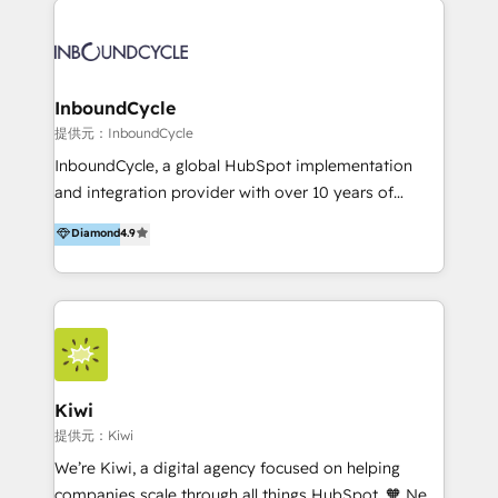
Migrate | seamlessly off your old CRM onto a clean
automatisant les tunnels d’acquisition digitaux. Nous
new HubSpot portal with Advanced Website and
sommes une agence d’Inbound marketing et sales à
CRM Migrations using our in-house "HubScrub" Tool.
Paris, Montpellier et Rennes.
InboundCycle
提供元：InboundCycle
InboundCycle, a global HubSpot implementation
and integration provider with over 10 years of
experience, serves businesses in diverse industries.
Diamond
4.9
With offices in Spain, Chile, Mexico, and Brazil, our
team of 100+ professionals deliver multilingual
services to clients in 15 countries. As the first
HubSpot Elite Partner in Latin America and Spain,
we hold numerous accreditations, including CRM
Implementation and Data Migration. Our services
include HubSpot setup and customization,
Kiwi
Marketing Automation, Inbound Marketing, Inbound
提供元：Kiwi
Sales, and Account-Based Marketing (ABM). We use
We’re Kiwi, a digital agency focused on helping
our skills in marketing automation and integrations
companies scale through all things HubSpot. 🧡 New