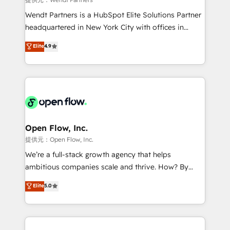
including Ticketmaster, Ticketek, SevenRooms,
Wendt Partners is a HubSpot Elite Solutions Partner
NetSuite, Snowflake, and Salesforce; HubSpot CMS
headquartered in New York City with offices in
development; AI automation; and data services. As
Toronto, London and Melbourne. As a global
Elite
4.9
a Ticketmaster Nexus Partner, we deliver advanced
HubSpot partner, we specialize in working with
sports and events integrations in the HubSpot
sophisticated B2B companies to implement the
ecosystem. We also build and maintain proprietary
HubSpot CRM platform across client organizations.
HubSpot apps including JinnSync. Our credentials
Our vertical market expertise includes
include five HubSpot Academy accreditations, six
industrial/manufacturing, professional services,
HubSpot Awards, recognition in Financial Services
architecture/engineering/construction (AEC),
and Real Estate, and 80+ five-star reviews.
distribution, commercial real estate, technology,
Open Flow, Inc.
finserv/fintech, IT managed services, transportation
提供元：Open Flow, Inc.
& logistics, energy/solar, staffing and recruiting,
We’re a full-stack growth agency that helps
media, healthcare and government contractors. Our
ambitious companies scale and thrive. How? By
scope of services encompasses Platform Solutions,
upgrading and streamlining every single revenue-
Elite
5.0
Technical Solutions, Enablement Solutions, Digital
generating aspect of your business. We’re proud
Solutions and Growth Solutions. As a fully
HubSpot Elite Solutions Partners and devout CRM
accredited and five-star rated firm, Wendt Partners
nerds who can harness HubSpot’s custom digital
brings a deep bench of expertise to each client
tools to improve each touchpoint of your customer