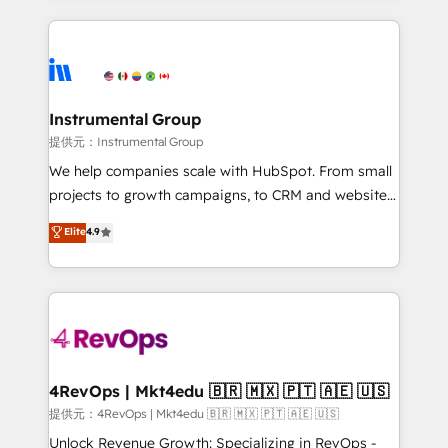
together. ➤ AI and Integrations: Layer Breeze AI,
service creative agencies in the HubSpot
custom agents, and APIs to remove manual work. ➤
ecosystem, we blend strategy, technology, & award-
Ongoing Management: Monthly tune-ups, feature
winning design to build scalable, globally
rollouts, adoption coaching. Buying HubSpot,
regionalized HubSpot websites, integrated
switching to it, or reviving a stale portal? We are
marketing campaigns, & RevOps frameworks that
Instrumental Group
built for the work.
fuel long-term success We connect the entire
提供元：Instrumental Group
customer lifecycle through seamless integrations,
We help companies scale with HubSpot. From small
ensure long-term adoption with change-
projects to growth campaigns, to CRM and websites.
management programs, and align marketing, sales,
Hire an agency that's experienced in every inch of
Elite
4.9
and service to drive sustainable growth With 6 key
HubSpot and willing to work hand-in-hand with your
HubSpot accreditations and experience across
team to simplify the complex and build a better
hundreds of organizations in dozens of industries,
experience for your team and customers.
there’s a good chance one of our globally integrated
teams has worked with clients just like you Let’s
explore whether S2 is the partner you’ve been
looking for...and get your next big initiative moving!
4RevOps | Mkt4edu 🇧🇷 🇲🇽 🇵🇹 🇦🇪 🇺🇸
提供元：4RevOps | Mkt4edu 🇧🇷 🇲🇽 🇵🇹 🇦🇪 🇺🇸
Unlock Revenue Growth: Specializing in RevOps -