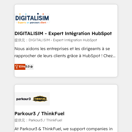
Enablement -Onboarded over 500 businesses to
strengthen your digital transformation and minimize
HubSpot -Top 1% of partners worldwide -In-house
costs. As HubSpot's Advanced Accredited CRM
team of 25+ experts Contact us today to help you
Implementation partner, we provide expertise to
get more from your investment in HubSpot.
drive your business forward. Since 2015 we are fully
www.bbdboom.com
dedicated to HubSpot and with an experienced
DIGITALISIM - Expert Intégration HubSpot
team (50+), we work with reputable companies in
提供元：DIGITALISIM - Expert Intégration HubSpot
B2B sectors such as manufacturing, SaaS and
Nous aidons les entreprises et les dirigeants à se
business services. We prepare a customized
rapprocher de leurs clients grâce à HubSpot ! Chez
business case that demonstrates the value and
DIGITALISIM, nous avons l'intime conviction que la
Elite
5.0
impact of your digital transformation, including a
réussite des entreprises passe par l’innovation web,
detailed financial rationale with a focus on ROI and
le marketing digital, et la relation client ! C'est
TCO. As a trusted extension of your team, we
pourquoi, nos experts sont à la fois capables de
believe in the power of partnership. Together, we
gérer votre projet de création de site internet, votre
embark on a transformational journey that sets your
référencement, votre stratégie digitale et le pilotage
business up for long-term success. Unlock your
et l'intégration d'HubSpot ! Les grandes phases d'un
business. If not now, when?
projet HubSpot avec DIGITALISIM : 🧽 Nettoyage,
Parkour3 / ThinkFuel
migration et intégration des bases de données. 🚀
提供元：Parkour3 / ThinkFuel
Développement des interfaces avec vos logiciels
At Parkour3 & ThinkFuel, we support companies in