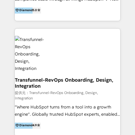
to develop strategies that drive results and growth.
HubSpot user? With 250+ implementations under
Diamond
5.0
By working with InboundCycle, businesses benefit
our belt, we bring proven expertise in solutions
from our extensive experience and expertise in
architecture, onboarding, data migration, CRM builds
HubSpot implementation and integration, helping
and integrations. Long-time HubSpotter? We’ll help
400+ clients streamline their digital transformation
clean up your “hot mess” portal with our HubSpot
and achieve their goals.
Action Plan, then continue support through a digital
marketing retainer. Our fully remote, international
team of HubSpot experts is: + 4x accredited
Diamond partner + Leaders of a HubSpot User
Group AND Community Group for B2B Technology +
Members of HubSpot's Partner Scaled Onboarding
Transfunnel-RevOps Onboarding, Design,
Integration
program + Host of "Your HubSpot Helper" videos
on YouTube + Certified as HubSpot Trainers +
提供元：Transfunnel-RevOps Onboarding, Design,
Integration
Recipients of 150+ certifications from HubSpot
"Where HubSpot turns from a tool into a growth
Academy Whether you’re brand new to HubSpot or
engine". Globally trusted HubSpot experts, enabled
using multiple Hubs for years, we’re here to turn
1200+ organisations across USA, North America, UK,
clients into raving fans. Don’t just take our word for
Diamond
4.9
Europe, India, Australia, including big enterprise
it…check out our growing list of 5-star reviews