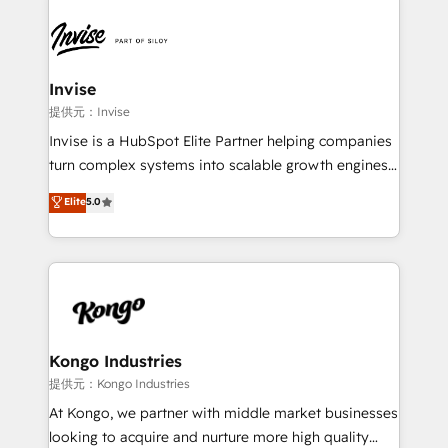
Service efforts, providing insights in your
commercial operations. We're good at RevOps,
automating and optimizing your marketing, sales &
service operations with AI, designing and building
Invise
your website, and we drive growth through Account-
提供元：Invise
Based Marketing, SEO, SEA and many other tactics.
Invise is a HubSpot Elite Partner helping companies
No worries, we will advise you in which to deploy
turn complex systems into scalable growth engines.
and help you to get the best measurable ROI. This
We combine strategy, technology and change
Elite
5.0
brings us to our mission; to effectively guide as
management to drive measurable results. As part of
much Benelux companies as possible to be
the fast-growing Siloy Group, we unite more than
commercially successful.
250+ HubSpot experts across Europe – ready to
build a CRM architecture optimized to support your
business goals. Talk to us if you’re looking to: -
Connect marketing, sales and operations around one
reliable source of truth - Unlock the full value of your
Kongo Industries
CRM and marketing data, not just implement a
提供元：Kongo Industries
system - Accelerate impact with a partner who
At Kongo, we partner with middle market businesses
understands both strategy and technology
looking to acquire and nurture more high quality