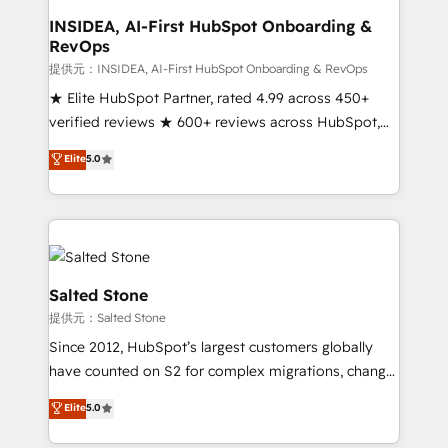
scale. 🏆 HubSpot’s CEO called us “the partner of the
INSIDEA, AI-First HubSpot Onboarding &
RevOps
future.” Others agree it is proof of trust built through
measurable impact.
提供元：INSIDEA, AI-First HubSpot Onboarding & RevOps
★ Elite HubSpot Partner, rated 4.99 across 450+
verified reviews ★ 600+ reviews across HubSpot,
G2 & Clutch ★ 150+ in-house HubSpot-certified
Elite
5.0
experts ★ 1,500+ implementations across 25+
countries ★ AI-first, RevOps-led, onboarding-
obsessed INSIDEA helps growing companies turn
HubSpot into a revenue engine. We onboard your
team, migrate your data, and build AI-powered
workflows that drive adoption from week one, in
Salted Stone
your time zone. What we do: ➤ Onboarding: Live in
提供元：Salted Stone
weeks, with workflows built around your business,
Since 2012, HubSpot’s largest customers globally
not a template. ➤ Migration: Move from any legacy
have counted on S2 for complex migrations, change
CRM. Zero downtime, full data integrity. ➤
management, systems integration, and creative
Implementation: Configure HubSpot to run your
Elite
5.0
solutions that deliver measurable impact and
revenue process. Sales, marketing, and service wired
transform brand experiences As one of the few full-