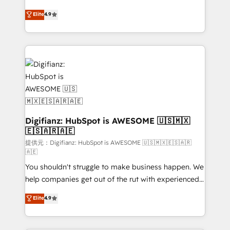
HubSpot experts ready to help you. We can
𝗳𝗼𝗿 𝘁𝗵𝗲 𝗻𝗲𝘅𝘁 𝘀𝘁𝗲𝗽? Click the 👈 '𝗖𝗼𝗻𝘁𝗮𝗰𝘁
Elite
4.9
implement the platform into complex business
𝗯𝘂𝘀𝗶𝗻𝗲𝘀𝘀' button to get in touch (𝘸𝘦'𝘳𝘦 𝘴𝘶𝘱𝘦𝘳
environments, optimise what you've got and make
𝘳𝘦𝘴𝘱𝘰𝘯𝘴𝘪𝘷𝘦)
sure you can actually use it, build your website in
HubSpot or create an inbound marketing strategy
for you and execute it on HubSpot. We are on the
G-Cloud 14 CCS (Crown Commercial Service)
framework, meaning we've been accredited by
HubSpot and vetted by the CCS, which means we
can support public sector companies as well the
Digifianz: HubSpot is AWESOME 🇺🇸🇲🇽
🇪🇸🇦🇷🇦🇪
other ones listed in our profile. Our services: -
HubSpot implementation - HubSpot CMS website
提供元：Digifianz: HubSpot is AWESOME 🇺🇸🇲🇽🇪🇸🇦🇷
🇦🇪
build We can do lots of things. But everything we do
You shouldn't struggle to make business happen. We
is there for you to: - Grow revenue, and run your
help companies get out of the rut with experienced,
business more efficiently - Build stronger
process-oriented teams implementing HubSpot
relationships with customers - Make better
Elite
4.9
Marketing, Sales, Service, CMS and Operations Hub,
decisions with data - Find a new voice and reach
so selling and actually engaging with your customers
more people - Get the most out of your HubSpot
feels easy and pain-free. We are a top ranked
investment