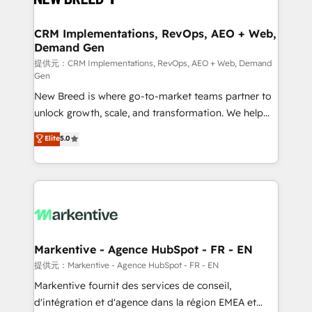
定の代行ではなく、設計の責任」を引き受け、部門横断
technical development team. - 19 HubSpot-certified
の統合・浸透・変革管理を実行します。 ▸ CMS戦略設
trainers to drive platform adoption. 📈 Revenue
CRM Implementations, RevOps, AEO + Web,
計・構築：リード獲得・CVR・SEOを前提にした情報設
Demand Gen
Generation - Full-funnel marketing and high-
計・導線設計・テンプレート設計をContent Hubで一体
performance advertising via Point Success Media. -
提供元：CRM Implementations, RevOps, AEO + Web, Demand
Gen
提供。 ▸ 既存CRM・MAからの移行支援：Salesforce・
Expert deployment of Breeze AI and custom agents
Marketo・Pardot等からの移行、カスタム設計、履歴
New Breed is where go-to-market teams partner to
to automate growth. 🏆 Elite Excellence - 8 platform
データ移行と活用設計まで。 ▸ AEO対応：ChatGPT・
unlock growth, scale, and transformation. We help
accreditations and deep HIPAA-compliance
Perplexity等のAI検索からの流入・引用を前提にコンテ
companies activate HubSpot’s AI-powered
expertise. - A team of 250+ experts dedicated to
Elite
5.0
ンツとサイト構造を最適化。 🏆 なぜ100incを選ぶの
customer platform and operationalize HubSpot’s
your resilient growth.
か？ ✓ HubSpot Eliteパートナー認定 ✓ HubSpotアワ
Loop Marketing framework through expert-led
ード受賞・HUGリーダー ✓ ISO27001:2022 /
services, smart agents, and purpose-built apps,
ISO9001:2015 取得 ✓ 400社以上の導入実績 ✓
tailored to your business. Together, we unlock
HubSpot大百科 出版 CRM・AI活用に関するご相談、現
results, fast. ⚙️CRM & RevOps: Align all Hubs to your
状整理の壁打ちなど、構想段階からお気軽にお問い合わ
buyer journey for clean data, scalability, & reporting.
せください。
🎯Demand Gen & ABM: Drive pipeline with inbound,
Markentive - Agence HubSpot - FR - EN
ABM, AEO, SEO, & paid media. 👩‍💻Web Design:
提供元：Markentive - Agence HubSpot - FR - EN
Build high-performing websites with UX, messaging,
Markentive fournit des services de conseil,
& conversion strategy that drive results. 🤖AI
d'intégration et d'agence dans la région EMEA et