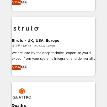
Elite
5.0
HubSpot with your business needs. 🌟 Proven
sales, and marketing operations. Unlike conventional
Results: We’ve helped businesses of all sizes
marketing agencies, we dive deep into the
accelerate revenue growth, improve operational
operational aspects of your business, ensuring that
efficiency, and achieve ROI. 🔧 Flexible Service
each cog in your growth machine is well-oiled and
Packages: Choose ongoing support or project-based
functioning optimally. With our expertise in leading
solutions. We offer service packages designed to fit
platforms like Salesforce and HubSpot, we bring a
your requirements. Contact us today!
wealth of knowledge and experience to the table.
Struto - UK, USA, Europe
Our strategies are tailored to your business's unique
提供元：Struto - UK, USA, Europe
needs, ensuring a personalized approach that aligns
We are lead by the deep technical expertise you'd
with your growth objectives.
expect from your systems integrator and deliver all
the agency services you'd expect from your
Elite
5.0
HubSpot Solutions Partner. As one of the UK's
longest-standing partners, we are experts at
maximising the value of the HubSpot platform and
building an integrated growth stack that brings your
business, operational and technical requirements to
life, and creates a 360˚ view of your customer to
help your teams do more. We specialise in HubSpot
Quattro