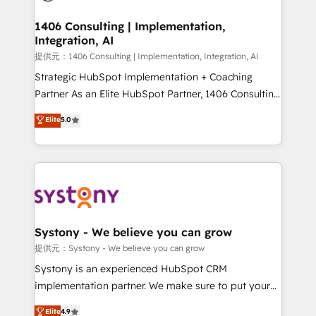
solutions that integrate CRM, AI automation, inbound
and loop marketing, content, and digital creativity.
1406 Consulting | Implementation,
Integration, AI
Our multicultural team works in Spanish, Portuguese,
and English to design scalable strategies that drive
提供元：1406 Consulting | Implementation, Integration, AI
measurable growth. 🌎 Highlights: • 10+ years as a
Strategic HubSpot Implementation + Coaching
HubSpot partner. • 2023 Impact Awards: Platform
Partner As an Elite HubSpot Partner, 1406 Consulting
Migration Excellence. • Top 3 Partner of the Year
helps mid-market revenue teams transform how
Elite
5.0
LATAM 2022, 2023, 2024, 2025. • Partner of the Year
they sell, market, and serve. We don't just build your
2024. • Organizer of Aliados.ai (AI, marketing & tech
HubSpot—we teach your team to own it, then stay
global congress). 👉 Ready to scale your business
to help you keep winning. What We Do ⚙️ CRM
with HubSpot? Let Cebra’s experts help you grow
Implementations across Marketing, Sales, Service,
faster, smarter, and with impact.
Data & Content 📈 Sales & Marketing Alignment +
Revenue Team Enablement 🤖 Breeze AI & Custom
Agent Creation 🔄 Custom Integrations & Data
Systony - We believe you can grow
Migration Why 1406 We become part of your team.
提供元：Systony - We believe you can grow
Your team learns while we build. We fix what others
Systony is an experienced HubSpot CRM
broke. Built for mid-market reality—practical
implementation partner. We make sure to put your
solutions that work with your actual headcount and
organization's needs and goals first and think along
Elite
4.9
constraints. By the Numbers 🏆 Top 1% of all