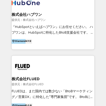
Brand Development, Growth Strategy, AI SEO &
Performance Marketing 💎Data Migration & Custom
Integrations 💎Go-To-Market (GTM) Strategies &
株式会社ハブワン
Account-Based Marketing 💎CMS Development &
提供元：株式会社ハブワン
Conversion-Focused Websites With a 5.0⭐average
『HubSpotといえばハブワン』にお任せください。 ハ
rating and 140+ verified client reviews on the
ブワンは、HubSpotに特化したBtoB支援会社です。 ノ
HubSpot Ecosystem, TRooInbound is trusted by
ーコードCMS構築、CRM／MA／SFAの設計・運用、他
Diamond
4.9
businesses globally for consistent delivery and high
システムAPI連携・開発、営業定着支援、カスタマーサ
client satisfaction. With deep HubSpot expertise and
クセス体制の設計まで、ワンストップ完結できる支援体
a focus on performance, we build systems that scale
制を整えています。 HubSpotの導入支援だけでなく、
across marketing, sales, and service. Ready to grow
現場で使い続けられる仕組み、売上と効率を両立するシ
your business with a proven and reliable HubSpot
ナリオ設計まで含めてご提案。「導入して終わり」では
Diamond Partner? 👉Connect with TRooInbound
なく「成果が出るまで動き続ける」パートナーであるこ
today (https://www.trooinbound.com/contact-us)
と。それが、ハブワンのスタンスです。 また、
株式会社FLUED
HubSpotはもちろん、ferret One、WordPress、
提供元：株式会社FLUED
Movable Type（Power CMS）などの各種CMSを活用
FLUEDは、まだ国内では数少ない「BtoBマーケティン
し、延べ100社以上のBtoB企業のサイト制作経験をもと
グ／営業DX」に特化した”専門家集団”です。 BtoBに特
に、ウェブマーケテイング担当者が本当に使いやすいノ
化し、WEB制作や広告運用などのオンライン施策か
Diamond
0.0