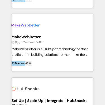
ーコードテーマテンプレートを独自開発。 企業のさま
ら、インサイドセールスや展示会などのオフライン施策
ざまな課題やニーズに対して「戦略、設計・デザイン、
まで支援しています。 「経験豊富な”専門家集団”によ
開発、運用」まで段階に合わせ、誠実なアドバイスと的
るプロジェクト参加型の支援」で、戦略・企画などのコ
確な対応をすることで、貴社のビジネスを成功に導く
ンサルティング領域から、制作・運用・代行などの
『最適なハブ』になります。 ーーーーーーーーーーー
BPO・実務まで幅広いご支援が可能です。 また、2022
ーーーーーーーーーーーーーーーーーーー 【プロジェ
年に国内初のBtoB営業DXに関する書籍『業務効率化か
クトの主な進め方】 -オンライン無料相談（初回60〜
らはじめるBtoB営業DX BtoB営業もここまでデジタル
MakeWebBetter
90分程度） -現状課題の抽出、現実的な目標の確認 -要
化できる! 」を出版いたしました。 HubSpotの導入／
提供元：MakeWebBetter
件整理、必要十分なHubSpot製品の組合せのご提案 -お
活用支援以外にも、下記のようなサービスを提供してい
MakeWebBetter is a HubSpot technology partner
見積り提示・ご承認、スケジュール決定、プロジェクト
ます。 - ABMターゲット定義 / リスト作成 - カスタマ
proficient in building solutions to maximize the
キックオフ -マーケティング戦略策定（KGI）、ウェブ
ージャーニー設計 - CRM / MA / SFAの設計 / 構築 / 定
operational efficiency of HubSpot. The fastest-
戦略・戦術の設計（KPI） -全体導線遷移設計、ビジュ
Diamond
4.9
着 - WEB / LP / BtoB-EC制作 - WEB広告(Google/FB
growing tech-enabler & facilitator, MakeWebBetter,
アルデザイン制作 -コンテンツ制作（取材、写真・動画
他)運用 - 記事コンテンツ / 動画制作 - インサイドセー
hands you the blend of HubSpot expertise &
撮影、ライティングなど） -ノーコードCMSテーマテン
ルス代行 - 営業研修 / セールスイネーブルメント - ウ
eminent solutions & integrations. Trust us to
プレート構築（CMS Hub） -顧客ライフサイクルステ
ェビナー / 展示会リード獲得 - BtoBマーケティング組
streamline your HubSpot experience. 🚀HubSpot
ージ定義・構築（CRM） -マーケティングシナリオ定
織構築
Elite Partners with 10+ years of HubSpot experience
義・構築（Marketing Hub） -営業パイプラインの定
🤝HubSpot Premier Integration partner 🤝Google
義・構築（Sales Hub） -外部システム連携
Premier Partner 2023 🌟5 HubSpot Accreditations 🌟
Set Up | Scale Up | Integrate | HubSnacks
（Salesforce,SanSan,freeeなどとのデータ連携） -テ