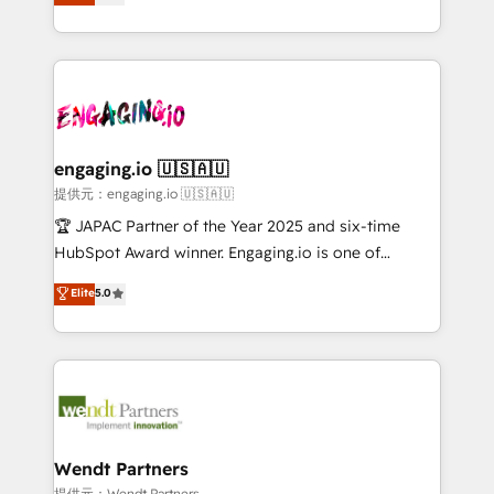
with your organization. We are only satisfied once
HubSpot partners 🔄 Top 5% globally in client
you are too. Why Systony? - 20+ years of
retention 📅 10+ years of consistent results Who We
experience with CRM, Marketing, Sales & Service
Serve Revenue teams, marketing leaders, and sales
implementations - 500+ successful onboardings -
ops at mid-market companies ready to move
Own back-end developers - Complex data
beyond spreadsheets into unified systems that
migrations (e.g. Salesforce, MS Dynamics, Perfect
drive real business results.
View, SuperOffice) - Custom integrations (e.g. MS
engaging.io 🇺🇸🇦🇺
Business Central, Navision, AX, SAP, Exact, AFAS) We
提供元：engaging.io 🇺🇸🇦🇺
focus on growing B2B companies in the SME sector
🏆 JAPAC Partner of the Year 2025 and six-time
such as manufacturing, SaaS, business services and
HubSpot Award winner. Engaging.io is one of
wholesaler companies. As an experienced HubSpot
HubSpot’s most experienced Agency Partners
Elite
5.0
partner, we know how important user adoption is.
globally, delivering complex HubSpot
That's why we have developed a step-by-step
implementations for 16+ years. With 700+ projects
implementation process that focuses on user
completed across APAC and North America, we help
adoption. We’re experts on connecting data,
mid-market and enterprise organisations with CRM
technology and people with each other. Together we
migrations, custom integrations, data architecture,
strive for optimal customer processes and
automation, and portal builds. We specialise in
experiences. Systony – We believe you can grow!
Salesforce, Microsoft Dynamics, and legacy CRM
Wendt Partners
migrations; custom integrations with platforms
提供元：Wendt Partners