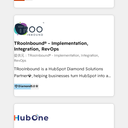
Latinoamérica, con un enfoque en Marketing, Ventas
5+ años como partner HubSpot 100+
y Servicio al Cliente. Somos un equipo de trabajo
implementaciones en LATAM y EE. UU. Expertise en
multidisciplinario de alto rendimiento, con
integraciones vía API Top #7 HubSpot Partner
conocimiento y experiencia enfocado en: 1.
LATAM 2025 🏆 Impulsamos crecimiento con CRM +
Optimizar la eficiencia operativa de nuestros
IA en múltiples industrias. 👉 ¿Listo para transformar
clientes 2. Mejorar la experiencia del cliente 3.
tus procesos comerciales?
Asegurar resultados medibles Nos especializamos
TRooInbound® - Implementation,
Integration, RevOps
en bancos, seguros, e-commerce, Desarrolladores
Inmobiliarios y Empresas Distribuidoras de
提供元：TRooInbound® - Implementation, Integration,
RevOps
Productos
TRooInbound is a HubSpot Diamond Solutions
Partner💎, helping businesses turn HubSpot into a
scalable growth engine. We work with startups, mid-
Diamond
5.0
market, and enterprise teams to maximize
HubSpot’s full potential through: 💎HubSpot Audits,
Management & Optimization 💎RevOps-powered
HubSpot Onboarding & CRM Implementation 💎
Brand Development, Growth Strategy, AI SEO &
Performance Marketing 💎Data Migration & Custom