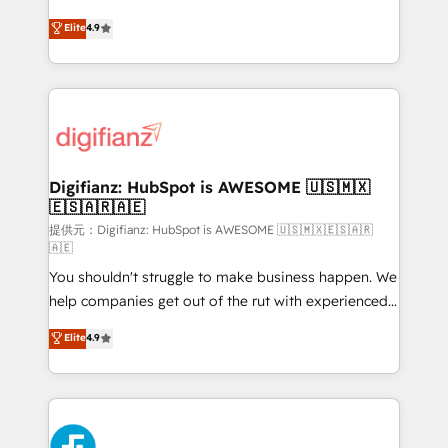
HubSpot experts ready to help you. We can
𝗳𝗼𝗿 𝘁𝗵𝗲 𝗻𝗲𝘅𝘁 𝘀𝘁𝗲𝗽? Click the 👈 '𝗖𝗼𝗻𝘁𝗮𝗰𝘁
Elite
4.9
implement the platform into complex business
𝗯𝘂𝘀𝗶𝗻𝗲𝘀𝘀' button to get in touch (𝘸𝘦'𝘳𝘦 𝘴𝘶𝘱𝘦𝘳
environments, optimise what you've got and make
𝘳𝘦𝘴𝘱𝘰𝘯𝘴𝘪𝘷𝘦)
sure you can actually use it, build your website in
HubSpot or create an inbound marketing strategy
for you and execute it on HubSpot. We are on the
G-Cloud 14 CCS (Crown Commercial Service)
framework, meaning we've been accredited by
Digifianz: HubSpot is AWESOME 🇺🇸🇲🇽
🇪🇸🇦🇷🇦🇪
HubSpot and vetted by the CCS, which means we
can support public sector companies as well the
提供元：Digifianz: HubSpot is AWESOME 🇺🇸🇲🇽🇪🇸🇦🇷
🇦🇪
other ones listed in our profile. Our services: -
You shouldn't struggle to make business happen. We
HubSpot implementation - HubSpot CMS website
help companies get out of the rut with experienced,
build We can do lots of things. But everything we do
process-oriented teams implementing HubSpot
is there for you to: - Grow revenue, and run your
Elite
4.9
Marketing, Sales, Service, CMS and Operations Hub,
business more efficiently - Build stronger
so selling and actually engaging with your customers
relationships with customers - Make better
feels easy and pain-free. We are a top ranked
decisions with data - Find a new voice and reach
HubSpot Elite Partner, winner of Rookie of the Year
more people - Get the most out of your HubSpot
and Customer First Awards, 4.9/5 rating in HubSpot
investment