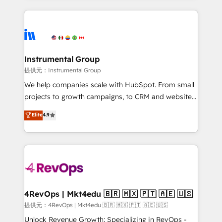
together. ➤ AI and Integrations: Layer Breeze AI,
service creative agencies in the HubSpot
custom agents, and APIs to remove manual work. ➤
ecosystem, we blend strategy, technology, & award-
Ongoing Management: Monthly tune-ups, feature
winning design to build scalable, globally
rollouts, adoption coaching. Buying HubSpot,
regionalized HubSpot websites, integrated
switching to it, or reviving a stale portal? We are
marketing campaigns, & RevOps frameworks that
Instrumental Group
built for the work.
fuel long-term success We connect the entire
提供元：Instrumental Group
customer lifecycle through seamless integrations,
We help companies scale with HubSpot. From small
ensure long-term adoption with change-
projects to growth campaigns, to CRM and websites.
management programs, and align marketing, sales,
Hire an agency that's experienced in every inch of
Elite
4.9
and service to drive sustainable growth With 6 key
HubSpot and willing to work hand-in-hand with your
HubSpot accreditations and experience across
team to simplify the complex and build a better
hundreds of organizations in dozens of industries,
experience for your team and customers.
there’s a good chance one of our globally integrated
teams has worked with clients just like you Let’s
explore whether S2 is the partner you’ve been
looking for...and get your next big initiative moving!
4RevOps | Mkt4edu 🇧🇷 🇲🇽 🇵🇹 🇦🇪 🇺🇸
提供元：4RevOps | Mkt4edu 🇧🇷 🇲🇽 🇵🇹 🇦🇪 🇺🇸
Unlock Revenue Growth: Specializing in RevOps -