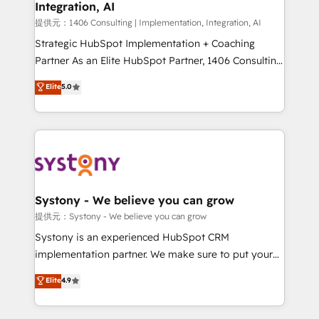
Integration, AI
Our multicultural team works in Spanish, Portuguese,
and English to design scalable strategies that drive
提供元：1406 Consulting | Implementation, Integration, AI
measurable growth. 🌎 Highlights: • 10+ years as a
Strategic HubSpot Implementation + Coaching
HubSpot partner. • 2023 Impact Awards: Platform
Partner As an Elite HubSpot Partner, 1406 Consulting
Migration Excellence. • Top 3 Partner of the Year
helps mid-market revenue teams transform how
Elite
5.0
LATAM 2022, 2023, 2024, 2025. • Partner of the Year
they sell, market, and serve. We don't just build your
2024. • Organizer of Aliados.ai (AI, marketing & tech
HubSpot—we teach your team to own it, then stay
global congress). 👉 Ready to scale your business
to help you keep winning. What We Do ⚙️ CRM
with HubSpot? Let Cebra’s experts help you grow
Implementations across Marketing, Sales, Service,
faster, smarter, and with impact.
Data & Content 📈 Sales & Marketing Alignment +
Revenue Team Enablement 🤖 Breeze AI & Custom
Agent Creation 🔄 Custom Integrations & Data
Systony - We believe you can grow
Migration Why 1406 We become part of your team.
提供元：Systony - We believe you can grow
Your team learns while we build. We fix what others
Systony is an experienced HubSpot CRM
broke. Built for mid-market reality—practical
implementation partner. We make sure to put your
solutions that work with your actual headcount and
organization's needs and goals first and think along
Elite
4.9
constraints. By the Numbers 🏆 Top 1% of all
with your organization. We are only satisfied once
HubSpot partners 🔄 Top 5% globally in client
you are too. Why Systony? - 20+ years of
retention 📅 10+ years of consistent results Who We