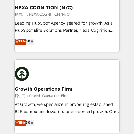
standards.
traffic, generates better leads and crushes your
NEXA COGNITION (N/C)
revenue goals. We've worked with thousands of
提供元：NEXA COGNITION (N/C)
HubSpot customers and we'd love to work with you
Leading HubSpot Agency geared for growth. As a
too! Clients come to us for: Advanced CRM solutions
HubSpot Elite Solutions Partner, Nexa Cognition
System Integrations both Custom and Native to
ranks in the top 1% of global HubSpot Partners and
Elite
5.0
HubSpot Data System Migrations between systems
has been one of the longest-standing partners since
to HubSpot New lead generation strategies Time-
2012. We empower businesses to harness the full
saving automations Fresh growth campaigns Robust
potential of HubSpot by combining strategic
help desk Unified revenue operations Dynamic
insights with technical excellence, we deliver
website development Award-winning creative
bespoke HubSpot solutions tailored to drive
design We live and breathe HubSpot and are ready
measurable growth and operational efficiency. Why
to take on real challenges!
Choose Nexa Cognition? 🚀 HubSpot Expertise: Our
Growth Operations Firm
certified team specialises in CRM implementation,
提供元：Growth Operations Firm
marketing automation, and revenue operations. 🤝
At Growth, we specialize in propelling established
Custom Solutions: From onboarding and
B2B companies toward unprecedented growth. Our
integrations, to RevOps and training. We align
focus is on fine-tuning and enhancing your growth,
Elite
5.0
HubSpot with your business needs. 🌟 Proven
sales, and marketing operations. Unlike conventional
Results: We’ve helped businesses of all sizes
marketing agencies, we dive deep into the