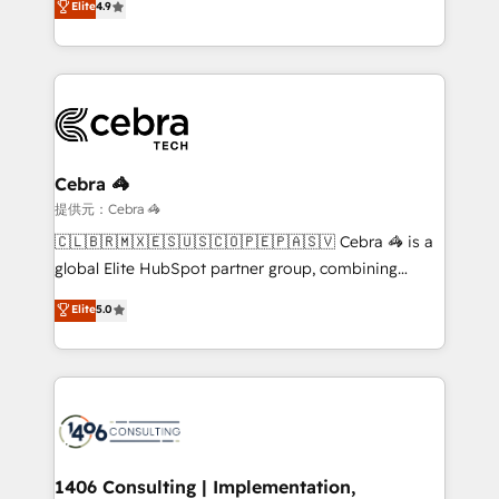
Elite
4.9
we blend strategy, creativity, and technology to help
Barcelona and operating across Spain, LATAM, and
organisations scale smarter and grow stronger.
the UK, we support global companies in building
smarter marketing, sales, and customer success
strategies. As the only HubSpot Elite Partner in
Iberia (Spain & Portugal), we combine human insight
with intelligent automation to drive sustainable
growth. Our multidisciplinary team designs solutions
Cebra 🦓
that simplify complexity, boost performance, and
提供元：Cebra 🦓
turn innovation into real impact. 🌍 Highlights •
🇨🇱🇧🇷🇲🇽🇪🇸🇺🇸🇨🇴🇵🇪🇵🇦🇸🇻 Cebra 🦓 is a
HubSpot Partner since 2012 • 2022 EMEA Impact
global Elite HubSpot partner group, combining
Award: Best Integration • 150+ successful HubSpot
technology, marketing and media expertise across
Elite
5.0
projects • Clients in 30+ industries • Proprietary
Latin America and Southern Europe, with teams
technology for integrations • Multilingual team:
across 9 countries. Born in Chile, we combine local
English, Spanish, Portuguese & Italian 👉 Grow
insight with international reach to help businesses
smarter with AI and HubSpot.
grow. For over 12 years, we’ve delivered 500+
HubSpot implementations, building end-to-end
solutions that integrate CRM, AI automation, inbound
and loop marketing, content, and digital creativity.
1406 Consulting | Implementation,