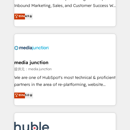
Inbound Marketing, Sales, and Customer Success We
specialize in driving revenue growth for companies
Elite
4.9
across industries through tailored marketing, sales,
and customer success strategies, utilizing RevOps
methodologies. As Latin America's largest HubSpot
partner and a global leader in education market, we
offer unparalleled insights. Operating in five
countries—Brazil, UAE (Abu Dhabi/Dubai/Sharjah),
Mexico, USA, and Portugal—we've executed over a
media junction
hundred successful operations. Our approach,
提供元：media junction
rooted in RevOps principles, integrates analysis,
We are one of HubSpot's most technical & proficient
training, planning, and qualification. Leveraging
partners in the area of re-platforming, website
technology, data analytics, CRM optimization, and
design & development. We specialize in multi-hub
Elite
5.0
inbound marketing tactics, we focus on
implementations for mid-market & enterprise
understanding, nurturing, and converting leads.
companies. We are woman-owned, powered by
Partner with us to unlock your business's full
coffee, and we ❤️ dogs. We produce award-winning
potential and achieve sustained growth in today's
work for our clients. 🏆2023 Technical Expertise
competitive market.
Impact Award 🏆2022 Technical Expertise Impact