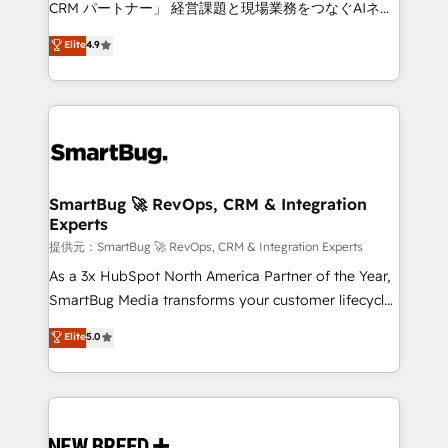
CRM パートナー」 経営課題と現場業務をつなぐAIネイ
ティブ・エージェンシーとして、HubSpot Eliteの実装
Elite
4.9
力で顧客フロント業務を再設計します。 💡 100inc は何
をする会社か？ HubSpotを共通基盤に、AIエージェン
トを組み込んだ顧客フロント業務（マーケティング・営
業・CS）を組織全体で設計・実装する日本のAIネイテ
ィブ・エージェンシーです。事業部・グループ会社・部
門が分立する組織で、データと業務プロセスのサイロ化
を、CRMを軸とした全社共通基盤に再構築します。意
SmartBug 🚀 RevOps, CRM & Integration
Experts
思決定者・PMO・現場担当者に並走します。 1️⃣
HubSpot導入・活用支援 顧客データの一元化から、
提供元：SmartBug 🚀 RevOps, CRM & Integration Experts
GTMの見える化・自動化まで。全Hub統合運用、デー
As a 3x HubSpot North America Partner of the Year,
タ品質設計、グループ横断のCRM統合に対応します。
SmartBug Media transforms your customer lifecycle
2️⃣ AIエージェント組織構築 営業・マーケティング業務
into a revenue engine. Our unified ecosystem
Elite
5.0
の一部をAIが自律実行する組織への移行を設計・実装。
includes specialized divisions Globalia (AI &
Breeze・Claude等をHubSpotと連携させ、役割定義・
Software) and Point Success Media (Paid Media),
運用ルール・成果指標まで含めて設計します。 3️⃣ 全社
making this the official home for all three brands. 🔄
DX × AI推進のPMO伴走支援 複数部門をまたぐDX×AI変
Implementation & Integration - Seamless migrations
革を、構想から実装・定着までPMOとして主導。「設
and system integrations powered by Globalia’s