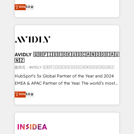
Strategy: Activate Breeze Agents, configure HubSpot
North America. Avec plus de 115 experts en
Elite
5.0
AI, & maximize AEO with tailored AI services. 🧩
marketing automation, Growth, Revops, CRM et
Integrations: Extend HubSpot with custom
webdesign. Markentive is both a consulting firm, a
integrations, hosting, & maintenance.
digital agency and an integrator. With over 115
experts in marketing automation, growth, revops,
CRM and webdesign (We focus on EMEA - USA
customers).
AVIDLY 🇬🇧🇫🇮🇸🇪🇩🇰🇺🇸🇨🇦🇳🇴🇩🇪🇦🇺
🇳🇿
提供元：AVIDLY 🇬🇧🇫🇮🇸🇪🇩🇰🇺🇸🇨🇦🇳🇴🇩🇪🇦🇺🇳🇿
HubSpot’s 5x Global Partner of the Year and 2024
EMEA & APAC Partner of the Year. The world’s most
experienced and fully accredited HubSpot Solutions
Elite
5.0
Partner. 🚀 With 2,750+ HubSpot projects delivered
and 370+ specialists across EMEA, APAC and NAM,
we de-risk complex CRM programmes and
accelerate ROI across every HubSpot Hub. 🧭 From
multi-region migrations to AI-powered automation,
we turn complexity into clarity, human at global