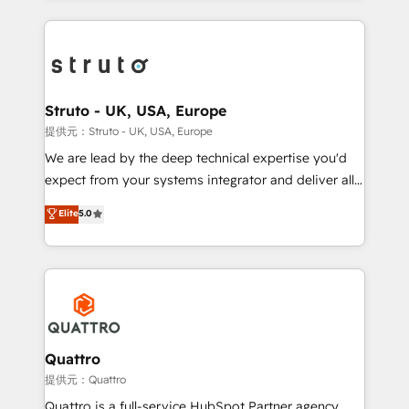
accelerate revenue growth, improve operational
operational aspects of your business, ensuring that
efficiency, and achieve ROI. 🔧 Flexible Service
each cog in your growth machine is well-oiled and
Packages: Choose ongoing support or project-based
functioning optimally. With our expertise in leading
solutions. We offer service packages designed to fit
platforms like Salesforce and HubSpot, we bring a
your requirements. Contact us today!
wealth of knowledge and experience to the table.
Struto - UK, USA, Europe
Our strategies are tailored to your business's unique
提供元：Struto - UK, USA, Europe
needs, ensuring a personalized approach that aligns
We are lead by the deep technical expertise you'd
with your growth objectives.
expect from your systems integrator and deliver all
the agency services you'd expect from your
Elite
5.0
HubSpot Solutions Partner. As one of the UK's
longest-standing partners, we are experts at
maximising the value of the HubSpot platform and
building an integrated growth stack that brings your
business, operational and technical requirements to
life, and creates a 360˚ view of your customer to
help your teams do more. We specialise in HubSpot
Quattro
technical services, website design and development
提供元：Quattro
as well as agency services that help set you up for
Quattro is a full-service HubSpot Partner agency