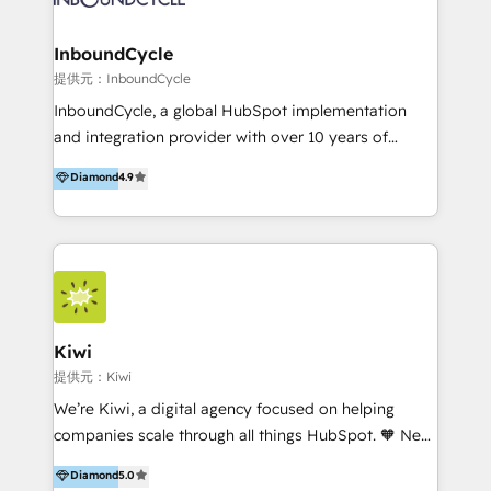
CRM Migrations using our in-house "HubScrub" Tool.
Paris, Montpellier et Rennes.
InboundCycle
提供元：InboundCycle
InboundCycle, a global HubSpot implementation
and integration provider with over 10 years of
experience, serves businesses in diverse industries.
Diamond
4.9
With offices in Spain, Chile, Mexico, and Brazil, our
team of 100+ professionals deliver multilingual
services to clients in 15 countries. As the first
HubSpot Elite Partner in Latin America and Spain,
we hold numerous accreditations, including CRM
Implementation and Data Migration. Our services
include HubSpot setup and customization,
Kiwi
Marketing Automation, Inbound Marketing, Inbound
提供元：Kiwi
Sales, and Account-Based Marketing (ABM). We use
We’re Kiwi, a digital agency focused on helping
our skills in marketing automation and integrations
companies scale through all things HubSpot. 🧡 New
to develop strategies that drive results and growth.
HubSpot user? With 250+ implementations under
Diamond
5.0
By working with InboundCycle, businesses benefit
our belt, we bring proven expertise in solutions