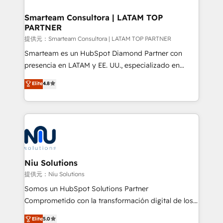
implementation, aligning people, processes, data
and technology around a single source of truth to
Smarteam Consultora | LATAM TOP
PARTNER
support sustainable growth and better decision-
making. Working with clients locally and globally, our
提供元：Smarteam Consultora | LATAM TOP PARTNER
expertise includes HubSpot onboarding and CRM
Smarteam es un HubSpot Diamond Partner con
implementation, automation, sales and customer
presencia en LATAM y EE. UU., especializado en
experience strategy, web development, integrations,
implementaciones de HubSpot, integraciones API y
Elite
4.8
and data-driven campaigns. Winners of the first
optimización de procesos comerciales con IA. Con
Global HEART Award, Yamini Rogan, CEO of
más de 6 años de experiencia, hemos liderado 100+
HubSpot said "We love the impact you are having in
implementaciones conectando HubSpot con SAP,
the community - we are so glad to work with you."
ERPs, e-commerce, plataformas financieras,
Connect with us to see how we can do better and be
WhatsApp y sistemas logísticos. Nuestro equipo
better together 🏆
multicultural trabaja en español, inglés y portugués,
uniendo visión estratégica y excelencia técnica para
Niu Solutions
generar resultados medibles. Apoyamos a empresas
提供元：Niu Solutions
de construcción, educación, tecnología, retail, e-
Somos un HubSpot Solutions Partner
commerce, salud, financieras, seguros y servicios,
Comprometido con la transformación digital de los
ayudándolas a conectar sistemas, escalar equipos y
procesos comerciales de las empresas en
Elite
5.0
tomar decisiones basadas en datos. 🌎 Highlights: