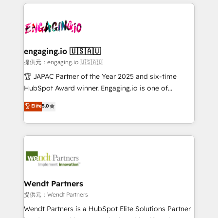
experience with CRM, Marketing, Sales & Service
Serve Revenue teams, marketing leaders, and sales
implementations - 500+ successful onboardings -
ops at mid-market companies ready to move
Own back-end developers - Complex data
beyond spreadsheets into unified systems that
migrations (e.g. Salesforce, MS Dynamics, Perfect
drive real business results.
View, SuperOffice) - Custom integrations (e.g. MS
engaging.io 🇺🇸🇦🇺
Business Central, Navision, AX, SAP, Exact, AFAS) We
提供元：engaging.io 🇺🇸🇦🇺
focus on growing B2B companies in the SME sector
🏆 JAPAC Partner of the Year 2025 and six-time
such as manufacturing, SaaS, business services and
HubSpot Award winner. Engaging.io is one of
wholesaler companies. As an experienced HubSpot
HubSpot’s most experienced Agency Partners
Elite
5.0
partner, we know how important user adoption is.
globally, delivering complex HubSpot
That's why we have developed a step-by-step
implementations for 16+ years. With 700+ projects
implementation process that focuses on user
completed across APAC and North America, we help
adoption. We’re experts on connecting data,
mid-market and enterprise organisations with CRM
technology and people with each other. Together we
migrations, custom integrations, data architecture,
strive for optimal customer processes and
automation, and portal builds. We specialise in
experiences. Systony – We believe you can grow!
Salesforce, Microsoft Dynamics, and legacy CRM
Wendt Partners
migrations; custom integrations with platforms
提供元：Wendt Partners
including Ticketmaster, Ticketek, SevenRooms,
Wendt Partners is a HubSpot Elite Solutions Partner
NetSuite, Snowflake, and Salesforce; HubSpot CMS