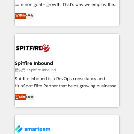
implementation and training. Skilled in-house
common goal – growth. That’s why we employ the
developers are building HubSpot CMS websites and
latest innovations in disruptive technology in our
Elite
4.9
complex API integrations with external platforms.
approach to web design, sales enablement and
Working from several campuses across Belgium, The
inbound marketing that deliver month-on-month
Netherlands, Denmark and Sweden, iO currently
growth for our client's businesses. These methods
supports the growth of big and small companies
are confirmed by data-driven results so you can see
such as Brussels Airport, Volvo, Farmaline, Agilitas,
exactly where your marketing budget is being used
Streamz and Michelin.
and how. In a few months, you can boost leads, ROI
and overall revenue to a level not feasible with
Spitfire Inbound
traditional methods. If you’re a frustrated marketing
提供元：Spitfire Inbound
manager or business owner sick of wasting budget
Spitfire Inbound is a RevOps consultancy and
with generic agencies and their outdated methods,
HubSpot Elite Partner that helps growing businesses
we are here to help. We help ambitious businesses
design predictable, scalable revenue-driving
Elite
5.0
just like yours attract more high-quality leads
strategies. With offices in South Africa and London,
throughout each stage of the buying cycle with
we take a RevOps-led approach that aligns sales,
conversion-ready websites, engaging content
marketing & service, breaks down silos, and gives
specifically targeted to your key audiences and
teams the clarity to operate efficiently and with
enable sales teams with the process, technology and
confidence. We deliver end to end strategy and
training to smash targets.