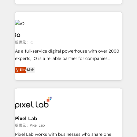
and, deliver clarity on marketing expenditure.
iO
提供元：iO
As a full-service digital powerhouse with over 2000
experts, iO is a reliable partner for companies
looking to strengthen their position in the fields of
Elite
4.9
marketing, technology, content, strategy and
creation. iO combines in-depth knowledge on both
the marketing and technology end of HubSpot,
creating impactful inbound marketing strategies
from end-to-end. Teams of marketing specialists,
developers, copywriters and designers work side by
side to meet the specific demands of every client
Pixel Lab
and project. Dedicated HubSpot teams combine all
提供元：Pixel Lab
skills for HubSpot projects from strategy to
Pixel Lab works with businesses who share one