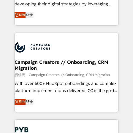
métiers ⚙️ Configuration de la plateforme HubSpot
developing their digital strategies by leveraging
📈 Configuration de rapports et tableaux de bord 🤝
technologies and automating their marketing and
Elite
4.9
Book Process & Guidelines utilisateurs 🎓
sales processes to generate growth. Our offer spans
Formations des utilisateurs
from Strategy to Operations. We specialize in CRM
onboarding and implementation, web design, sales
& marketing automation, and digital marketing. With
extensive experience working with tech companies
and manufacturers since 2002, we are committed to
empowering our clients and developing their
Campaign Creators // Onboarding, CRM
Migration
autonomy. Get to grips with HubSpot through
guided implementation and seamless integration of
提供元：Campaign Creators // Onboarding, CRM Migration
the CRM platform into your digital ecosystem. Would
With over 600+ HubSpot onboardings and complex
you like support in deploying your inbound
platform implementations delivered, CC is the go-to
marketing strategy? We'll provide support tailored
Elite Solutions Partner for businesses ready to
Elite
4.9
to your needs and sales objectives. With 125+
migrate, replatform, and scale smarter. We specialize
certifications, we are part of the most certified
in high-impact CRM and CMS migrations and
Canadian agencies, and we both hold Onboarding
onboarding from platforms like Salesforce, NetSuite,
Accreditations. Based in Canada (coast to coast), our
Zoho, Pardot, Marketo, Microsoft Dynamics, Wix,
services are offered in both English & French.