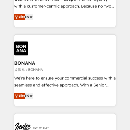
success. Now, more than ever you need to connect
with a customer-centric approach. Because no two
and align your website and marketing to sales and
clients have the same needs, Quattro offer a
Elite
5.0
customer service. It's time to empower your teams
bespoke approach for every client. Services include
to create great customer experiences that generate
business growth strategies, sales enablement, CRM
more leads, close more business and engage your
set-up, Migrations, Integrations, Enterprise level
customers. Let's work side-by-side to make it
Sales Hub, Marketing Hub, Customer Support Hub,
happen.
Ops Hub Software, inbound marketing strategy,
content strategies, branding, HubSpot CMS,
bespoke web apps and growth driven design
BONANA
websites. Experienced in helping Global B2B
提供元：BONANA
Manufacturers, Fintech, Professional Services, IT and
We’re here to ensure your commercial success with a
SaaS industries.
seamless and effective approach. With a Senior
team that has 10+ years of experience in HubSpot,
Elite
5.0
we have a deep understanding of SaaS, Business
Services and E-commerce together with Retail. We
streamline and enhance your Sales, Marketing &
Service efforts, providing insights in your
commercial operations. We're good at RevOps,