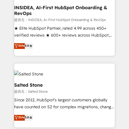
scale. 🏆 HubSpot’s CEO called us “the partner of the
INSIDEA, AI-First HubSpot Onboarding &
RevOps
future.” Others agree it is proof of trust built through
measurable impact.
提供元：INSIDEA, AI-First HubSpot Onboarding & RevOps
★ Elite HubSpot Partner, rated 4.99 across 450+
verified reviews ★ 600+ reviews across HubSpot,
G2 & Clutch ★ 150+ in-house HubSpot-certified
Elite
5.0
experts ★ 1,500+ implementations across 25+
countries ★ AI-first, RevOps-led, onboarding-
obsessed INSIDEA helps growing companies turn
HubSpot into a revenue engine. We onboard your
team, migrate your data, and build AI-powered
workflows that drive adoption from week one, in
Salted Stone
your time zone. What we do: ➤ Onboarding: Live in
提供元：Salted Stone
weeks, with workflows built around your business,
Since 2012, HubSpot’s largest customers globally
not a template. ➤ Migration: Move from any legacy
have counted on S2 for complex migrations, change
CRM. Zero downtime, full data integrity. ➤
management, systems integration, and creative
Implementation: Configure HubSpot to run your
Elite
5.0
solutions that deliver measurable impact and
revenue process. Sales, marketing, and service wired
transform brand experiences As one of the few full-