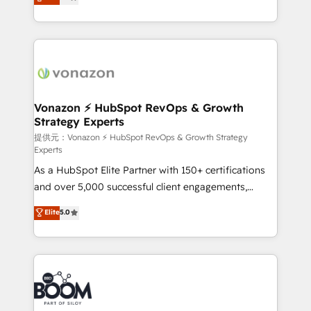
l'intégration CRM et le développement des revenus
auprès de vos comptes existants. En France et à
l'international, nous travaillons avec des ETI
ambitieuses, des grands groupes voulant aller au-
delà d’une simple transformation digitale et des
startups florissantes. Nos 3 grandes expertises sont :
➤ L’intégration de CRM et de méthodologie RevOps
Vonazon ⚡ HubSpot RevOps & Growth
Strategy Experts
pour aligner les équipes marketing, commerciales et
support client (data migration, synchronisation API,
提供元：Vonazon ⚡ HubSpot RevOps & Growth Strategy
Experts
audit et maintenance) ➤ La création de sites internet
As a HubSpot Elite Partner with 150+ certifications
de conversion qui transforment les visiteurs en
and over 5,000 successful client engagements,
opportunités d'affaires ➤ La mise en place de
Vonazon turns marketing complexity into
stratégies d'acquisition marketing (SEO, SEA,
Elite
5.0
measurable, scalable growth. From onboarding to
inbound, automatisation marketing, ABM, IA,
enterprise-grade campaigns, our in-house team
emailing) Informations clés : - 10 ans d'expérience -
builds scalable strategies that drive long-term
100+ intégrations CRM HubSpot réussies - 40
revenue. ⚙️ HubSpot Integration & Optimization •
experts conseil - 150 certifications HubSpot
Seamless CRM, CMS, and automation setup •
cumulées
Complex platform migrations and data cleanups •