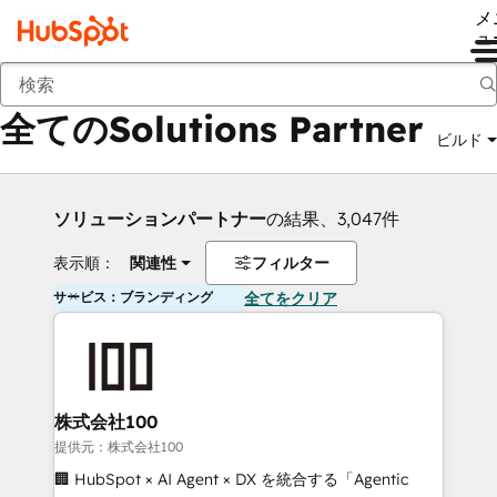
メ
ュ
戻る
全てのSolutions Partner
ビルド
ソリューションパートナー
の結果、3,047件
表示順：
関連性
フィルター
サービス：ブランディング
全てをクリア
株式会社100
提供元：株式会社100
🏢 HubSpot × AI Agent × DX を統合する「Agentic