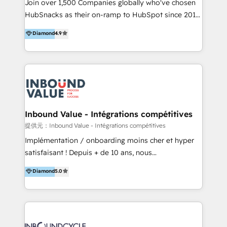
potential of the powerful HubSpot CRM. ✔️A team of
Join over 1,500 Companies globally who've chosen
ーーーーーーーーーーーーーーーーーーーーー まずは
HubSpot experts backed by over 10+ years of
HubSnacks as their on-ramp to HubSpot since 2014
ハブワンにお気軽にご相談ください。
HubSpot experience ✔️Flexible pricing models —
Simple pay-as-you-go plans that accelerate value...
Diamond
4.9
Hourly-fee (assigned one Dedicated HubSpot
1️⃣ Set Up | Onboarding New or Check-fixing existing
Admin); Monthly-fee (HubSpot Admin + Project
HubSpot portals 2️⃣ Scale Up | 100% HubSpot Task
Manager); and Fixed Project Cost (as per
Execution... Global 24/7 ... All Experts 3️⃣ Integrate |
requirement). ✔️Helped over 25,000+ customers so
your entire Tech Stack with Custom Integrations
far with our HubSpot solutions. ✔️Bespoke apps &
Slash months from your API Integration project... ⬅️
on-demand bundle services. Connect with us today!
Click "Contact Business" ⬅️ to access 150+ Kickstart
Integration templates that put HubSpot in the center
Inbound Value - Intégrations compétitives
of your tech stack, syncing... 🛍️ Shopify or
提供元：Inbound Value - Intégrations compétitives
WooCommerce 💲 Stripe or Paypal 💰 Sage or
Implémentation / onboarding moins cher et hyper
Netsuite 🤖 Google or Microsoft ✍️ DocuSign or
satisfaisant ! Depuis + de 10 ans, nous
PandaDoc 🌐 Avalara or Quaderno HubSnacks holds
accompagnons des entreprises dans
Diamond
5.0
the rare Advanced "Custom Integrations"
l’automatisation de leur croissance digitale via
Accreditation, securely sync data across... 🔄 any
HubSpot avec une approche compétitive. Nous
apps, in any direction. Stuck on your old CRM..?
aidons nos clients à générer plus de RDV en
Migrate | seamlessly off your old CRM onto a clean
automatisant les tunnels d’acquisition digitaux. Nous
new HubSpot portal with Advanced Website and
sommes une agence d’Inbound marketing et sales à