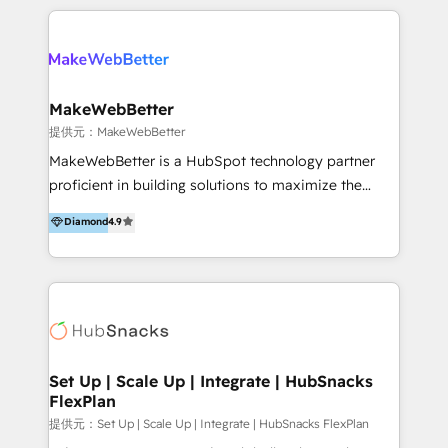
開発、運用」まで段階に合わせ、誠実なアドバイスと的
るプロジェクト参加型の支援」で、戦略・企画などのコ
確な対応をすることで、貴社のビジネスを成功に導く
ンサルティング領域から、制作・運用・代行などの
『最適なハブ』になります。 ーーーーーーーーーーー
BPO・実務まで幅広いご支援が可能です。 また、2022
ーーーーーーーーーーーーーーーーーーー 【プロジェ
年に国内初のBtoB営業DXに関する書籍『業務効率化か
クトの主な進め方】 -オンライン無料相談（初回60〜
らはじめるBtoB営業DX BtoB営業もここまでデジタル
MakeWebBetter
90分程度） -現状課題の抽出、現実的な目標の確認 -要
化できる! 」を出版いたしました。 HubSpotの導入／
提供元：MakeWebBetter
件整理、必要十分なHubSpot製品の組合せのご提案 -お
活用支援以外にも、下記のようなサービスを提供してい
MakeWebBetter is a HubSpot technology partner
見積り提示・ご承認、スケジュール決定、プロジェクト
ます。 - ABMターゲット定義 / リスト作成 - カスタマ
proficient in building solutions to maximize the
キックオフ -マーケティング戦略策定（KGI）、ウェブ
ージャーニー設計 - CRM / MA / SFAの設計 / 構築 / 定
operational efficiency of HubSpot. The fastest-
戦略・戦術の設計（KPI） -全体導線遷移設計、ビジュ
Diamond
4.9
着 - WEB / LP / BtoB-EC制作 - WEB広告(Google/FB
growing tech-enabler & facilitator, MakeWebBetter,
アルデザイン制作 -コンテンツ制作（取材、写真・動画
他)運用 - 記事コンテンツ / 動画制作 - インサイドセー
hands you the blend of HubSpot expertise &
撮影、ライティングなど） -ノーコードCMSテーマテン
ルス代行 - 営業研修 / セールスイネーブルメント - ウ
eminent solutions & integrations. Trust us to
プレート構築（CMS Hub） -顧客ライフサイクルステ
ェビナー / 展示会リード獲得 - BtoBマーケティング組
streamline your HubSpot experience. 🚀HubSpot
ージ定義・構築（CRM） -マーケティングシナリオ定
織構築
Elite Partners with 10+ years of HubSpot experience
義・構築（Marketing Hub） -営業パイプラインの定
🤝HubSpot Premier Integration partner 🤝Google
義・構築（Sales Hub） -外部システム連携
Premier Partner 2023 🌟5 HubSpot Accreditations 🌟
Set Up | Scale Up | Integrate | HubSnacks
（Salesforce,SanSan,freeeなどとのデータ連携） -テ
FlexPlan
Won HubSpot Theme Challenge 2021 🌟INBOUND’19
スト公開・ブラウザチェック -本番公開、操作レクチャ
HubSpot Rising Star Why us? Harnessing the full
提供元：Set Up | Scale Up | Integrate | HubSnacks FlexPlan
ー・マニュアル作成 -運用支援開始 ーーーーーーーーー