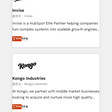
automating and optimizing your marketing, sales &
service operations with AI, designing and building
Invise
your website, and we drive growth through Account-
提供元：Invise
Based Marketing, SEO, SEA and many other tactics.
Invise is a HubSpot Elite Partner helping companies
No worries, we will advise you in which to deploy
turn complex systems into scalable growth engines.
and help you to get the best measurable ROI. This
We combine strategy, technology and change
Elite
5.0
brings us to our mission; to effectively guide as
management to drive measurable results. As part of
much Benelux companies as possible to be
the fast-growing Siloy Group, we unite more than
commercially successful.
250+ HubSpot experts across Europe – ready to
build a CRM architecture optimized to support your
business goals. Talk to us if you’re looking to: -
Connect marketing, sales and operations around one
reliable source of truth - Unlock the full value of your
Kongo Industries
CRM and marketing data, not just implement a
提供元：Kongo Industries
system - Accelerate impact with a partner who
At Kongo, we partner with middle market businesses
understands both strategy and technology
looking to acquire and nurture more high quality
leads. We use digital media, marketing cloud,
Elite
5.0
automation and software integration to drive sales