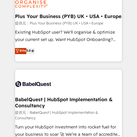
WordPress and legacy CRMs, turning fragmented
systems into unified, growth-ready HubSpot
architectures that accelerate revenue operations and
Plus Your Business (PYB) UK • USA • Europe
performance. - Multi-object CRM migration, cleanup,
提供元：Plus Your Business (PYB) UK • USA • Europe
and implementation. - Pre-built and custom
Existing HubSpot user? We'll organise & optimize
integrations across your full tech stack. - Custom
your current set up. Want HubSpot Onboarding?
object setup, CMS builds, and full-funnel automation.
We'll customise your CRM & automate your business
Elite
5.0
- Dashboards, lifecycle campaigns, and lead
processes. Welcome to our Profile! We can help
nurturing sequences. - Cross-hub setup across
with... • CRM implementation, reports & workflows,
Marketing, Sales, Operations, and Service Hubs. -
and team training • CRM migration: Salesforce,
Ongoing optimization, managed support, and
Pipedrive, Dynamics etc • Technical projects inc.
scalable retainers. Let’s make HubSpot your most
Custom API integrations & ERP systems inc. SAP and
powerful growth engine. Built to convert, scale, and
Netsuite A little about us... • Boutique 'Elite' Team (12
drive results.
super skilled members) • 150+ Clients for Sales Hub,
BabelQuest | HubSpot Implementation &
Consultancy
Marketing Hub, Service Hub, Data Hub and Website
(CMS) • ISO/IEC 27001:2022, ISO 9001:2015 and
提供元：BabelQuest | HubSpot Implementation &
Consultancy
now... ISO 42001: 2023 certified • Exclusive AI
Turn your HubSpot investment into rocket fuel for
'GuardHub' governance framework, based on ISO
your business to soar 🚀 We’re a team of accredited
42001 - helping you 'organise complexity' 𝗥𝗲𝗮𝗱𝘆