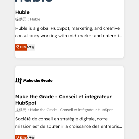
Award 🏆2022 Platform Migration Excellence Impact
Award 🏆2020 Elite Solutions Partner 🏆2019
Huble
Integrations HubSpot Impact Award 🏆2019
提供元：Huble
Marketing Enablement HubSpot Impact Award 🏆
Huble is a global HubSpot, marketing, and creative
2018 Website Design HubSpot Impact Award 🏆2017
consultancy working with mid-market and enterprise
Website Design HubSpot Impact Award 🏆2016
businesses. We go beyond implementation, shaping
Elite
4.9
Growth-Driven Design Agency of the Year 🏆2016
the strategy, processes, and teams that turn
Sales Enablement HubSpot Impact Award 🏆2015
HubSpot into a genuine growth engine. Named
Growth-Driven Design Agency of the Year 🏆2015
HubSpot's Global Partner of the Year in 2024,
Became the 5th Agency to reach Diamond 🏆2014
consistently ranked among their top 5 partners
HubSpot COS Performance Award 🏆2014 HubSpot
worldwide, and with over 15 years in the ecosystem,
COS Design Award 🏆2013 HubSpot Marketplace
Huble has built a track record that speaks for itself.
Provider of the Year 🏆2011 Became a HubSpot
One company, one operating model, delivering
Make the Grade - Conseil et intégrateur
Partner 📆Founded in 1997
HubSpot
across offices and consulting teams in the UK, USA,
Canada, Germany, France, Belgium, Singapore, and
提供元：Make the Grade - Conseil et intégrateur HubSpot
South Africa. Certified compliant with ISO/IEC
Société de conseil en stratégie digitale, notre
27001:2022 and ISO 9001:2015 across all seven
mission est de soutenir la croissance des entreprises
international offices and 175+ employees.
B2B à travers l’acquisition de nouveaux clients,
Elite
4.9