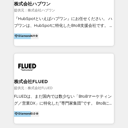
Integrations 💎Go-To-Market (GTM) Strategies &
株式会社ハブワン
Account-Based Marketing 💎CMS Development &
提供元：株式会社ハブワン
Conversion-Focused Websites With a 5.0⭐average
『HubSpotといえばハブワン』にお任せください。 ハ
rating and 140+ verified client reviews on the
ブワンは、HubSpotに特化したBtoB支援会社です。 ノ
HubSpot Ecosystem, TRooInbound is trusted by
ーコードCMS構築、CRM／MA／SFAの設計・運用、他
Diamond
4.9
businesses globally for consistent delivery and high
システムAPI連携・開発、営業定着支援、カスタマーサ
client satisfaction. With deep HubSpot expertise and
クセス体制の設計まで、ワンストップ完結できる支援体
a focus on performance, we build systems that scale
制を整えています。 HubSpotの導入支援だけでなく、
across marketing, sales, and service. Ready to grow
現場で使い続けられる仕組み、売上と効率を両立するシ
your business with a proven and reliable HubSpot
ナリオ設計まで含めてご提案。「導入して終わり」では
Diamond Partner? 👉Connect with TRooInbound
なく「成果が出るまで動き続ける」パートナーであるこ
today (https://www.trooinbound.com/contact-us)
と。それが、ハブワンのスタンスです。 また、
株式会社FLUED
HubSpotはもちろん、ferret One、WordPress、
提供元：株式会社FLUED
Movable Type（Power CMS）などの各種CMSを活用
FLUEDは、まだ国内では数少ない「BtoBマーケティン
し、延べ100社以上のBtoB企業のサイト制作経験をもと
グ／営業DX」に特化した”専門家集団”です。 BtoBに特
に、ウェブマーケテイング担当者が本当に使いやすいノ
化し、WEB制作や広告運用などのオンライン施策か
Diamond
0.0
ーコードテーマテンプレートを独自開発。 企業のさま
ら、インサイドセールスや展示会などのオフライン施策
ざまな課題やニーズに対して「戦略、設計・デザイン、
まで支援しています。 「経験豊富な”専門家集団”によ