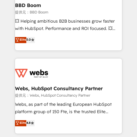
Custom APIs and third-party integrations 📈 End-to-
BBD Boom
End Revenue Acceleration • Lifecycle marketing and
提供元：BBD Boom
pipeline growth programs • Sales enablement tools
💥 Helping ambitious B2B businesses grow faster
and CRM optimization • Retention strategies with
with HubSpot. Performance and ROI focused. 💥
customer journey mapping 🏅 Elite-Level HubSpot
BBD Boom is the HubSpot partner that can help you
Elite
5.0
Execution • 750+ onboardings and 2,000+
to HubSpot Better. We work with your teams to
implementations • Deep expertise across marketing,
solve all your HubSpot challenges and improve user
sales, and service hubs • Built-in flexibility for
adoption, sales process and marketing results.
startups to global brands
Services 📚 Onboarding your team to HubSpot for
the first time 🔧 Designing and optimising your
HubSpot set-up for better results 🌐 Website design
and build using HubSpot 🔌 Integrating HubSpot
Webs, HubSpot Consultancy Partner
with other systems 🎓 Training your teams to be
提供元：Webs, HubSpot Consultancy Partner
HubSpot pros 📊 Lead generation services using
Webs, as part of the leading European HubSpot
HubSpot Why us? - SIX HubSpot Accreditations -
platform group of 150 Fte, is the trusted Elite
awarded by HubSpot after a rigorous process for
HubSpot CRM Partner offering you a roadmap on
Elite
4.8
CRM, Solutions Architecture, Onboarding , Data
maximizing EBITDA and achieving Commercial
Migration, Custom Integration & Platform
Excellence. With our targeted processes, we