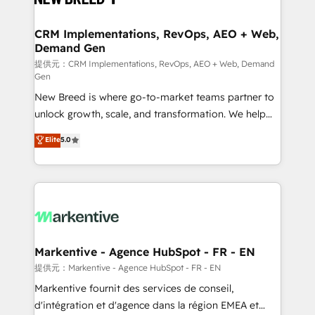
定の代行ではなく、設計の責任」を引き受け、部門横断
technical development team. - 19 HubSpot-certified
の統合・浸透・変革管理を実行します。 ▸ CMS戦略設
trainers to drive platform adoption. 📈 Revenue
CRM Implementations, RevOps, AEO + Web,
計・構築：リード獲得・CVR・SEOを前提にした情報設
Demand Gen
Generation - Full-funnel marketing and high-
計・導線設計・テンプレート設計をContent Hubで一体
performance advertising via Point Success Media. -
提供元：CRM Implementations, RevOps, AEO + Web, Demand
Gen
提供。 ▸ 既存CRM・MAからの移行支援：Salesforce・
Expert deployment of Breeze AI and custom agents
Marketo・Pardot等からの移行、カスタム設計、履歴
New Breed is where go-to-market teams partner to
to automate growth. 🏆 Elite Excellence - 8 platform
データ移行と活用設計まで。 ▸ AEO対応：ChatGPT・
unlock growth, scale, and transformation. We help
accreditations and deep HIPAA-compliance
Perplexity等のAI検索からの流入・引用を前提にコンテ
companies activate HubSpot’s AI-powered
expertise. - A team of 250+ experts dedicated to
Elite
5.0
ンツとサイト構造を最適化。 🏆 なぜ100incを選ぶの
customer platform and operationalize HubSpot’s
your resilient growth.
か？ ✓ HubSpot Eliteパートナー認定 ✓ HubSpotアワ
Loop Marketing framework through expert-led
ード受賞・HUGリーダー ✓ ISO27001:2022 /
services, smart agents, and purpose-built apps,
ISO9001:2015 取得 ✓ 400社以上の導入実績 ✓
tailored to your business. Together, we unlock
HubSpot大百科 出版 CRM・AI活用に関するご相談、現
results, fast. ⚙️CRM & RevOps: Align all Hubs to your
状整理の壁打ちなど、構想段階からお気軽にお問い合わ
buyer journey for clean data, scalability, & reporting.
せください。
🎯Demand Gen & ABM: Drive pipeline with inbound,
Markentive - Agence HubSpot - FR - EN
ABM, AEO, SEO, & paid media. 👩‍💻Web Design:
提供元：Markentive - Agence HubSpot - FR - EN
Build high-performing websites with UX, messaging,
Markentive fournit des services de conseil,
& conversion strategy that drive results. 🤖AI
d'intégration et d'agence dans la région EMEA et