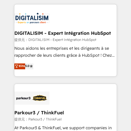
Enablement -Onboarded over 500 businesses to
strengthen your digital transformation and minimize
HubSpot -Top 1% of partners worldwide -In-house
costs. As HubSpot's Advanced Accredited CRM
team of 25+ experts Contact us today to help you
Implementation partner, we provide expertise to
get more from your investment in HubSpot.
drive your business forward. Since 2015 we are fully
www.bbdboom.com
dedicated to HubSpot and with an experienced
DIGITALISIM - Expert Intégration HubSpot
team (50+), we work with reputable companies in
提供元：DIGITALISIM - Expert Intégration HubSpot
B2B sectors such as manufacturing, SaaS and
Nous aidons les entreprises et les dirigeants à se
business services. We prepare a customized
rapprocher de leurs clients grâce à HubSpot ! Chez
business case that demonstrates the value and
DIGITALISIM, nous avons l'intime conviction que la
Elite
5.0
impact of your digital transformation, including a
réussite des entreprises passe par l’innovation web,
detailed financial rationale with a focus on ROI and
le marketing digital, et la relation client ! C'est
TCO. As a trusted extension of your team, we
pourquoi, nos experts sont à la fois capables de
believe in the power of partnership. Together, we
gérer votre projet de création de site internet, votre
embark on a transformational journey that sets your
référencement, votre stratégie digitale et le pilotage
business up for long-term success. Unlock your
et l'intégration d'HubSpot ! Les grandes phases d'un
business. If not now, when?
projet HubSpot avec DIGITALISIM : 🧽 Nettoyage,
Parkour3 / ThinkFuel
migration et intégration des bases de données. 🚀
提供元：Parkour3 / ThinkFuel
Développement des interfaces avec vos logiciels
At Parkour3 & ThinkFuel, we support companies in