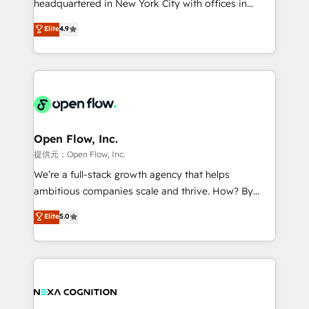
headquartered in New York City with offices in
development; AI automation; and data services. As
Toronto, London and Melbourne. As a global
Elite
4.9
a Ticketmaster Nexus Partner, we deliver advanced
HubSpot partner, we specialize in working with
sports and events integrations in the HubSpot
sophisticated B2B companies to implement the
ecosystem. We also build and maintain proprietary
HubSpot CRM platform across client organizations.
HubSpot apps including JinnSync. Our credentials
Our vertical market expertise includes
include five HubSpot Academy accreditations, six
industrial/manufacturing, professional services,
HubSpot Awards, recognition in Financial Services
architecture/engineering/construction (AEC),
and Real Estate, and 80+ five-star reviews.
distribution, commercial real estate, technology,
Open Flow, Inc.
finserv/fintech, IT managed services, transportation
提供元：Open Flow, Inc.
& logistics, energy/solar, staffing and recruiting,
We’re a full-stack growth agency that helps
media, healthcare and government contractors. Our
ambitious companies scale and thrive. How? By
scope of services encompasses Platform Solutions,
upgrading and streamlining every single revenue-
Elite
5.0
Technical Solutions, Enablement Solutions, Digital
generating aspect of your business. We’re proud
Solutions and Growth Solutions. As a fully
HubSpot Elite Solutions Partners and devout CRM
accredited and five-star rated firm, Wendt Partners
nerds who can harness HubSpot’s custom digital
brings a deep bench of expertise to each client
tools to improve each touchpoint of your customer
engagement. In addition, we are SOC 2, ISO 27001,
experience. Working hand-in-hand with your team,
GDPR and HIPAA compliant for global IT security
we’ll assemble a RevOps machine that drives more