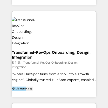
from our extensive experience and expertise in
architecture, onboarding, data migration, CRM builds
HubSpot implementation and integration, helping
and integrations. Long-time HubSpotter? We’ll help
400+ clients streamline their digital transformation
clean up your “hot mess” portal with our HubSpot
and achieve their goals.
Action Plan, then continue support through a digital
marketing retainer. Our fully remote, international
team of HubSpot experts is: + 4x accredited
Diamond partner + Leaders of a HubSpot User
Group AND Community Group for B2B Technology +
Members of HubSpot's Partner Scaled Onboarding
Transfunnel-RevOps Onboarding, Design,
Integration
program + Host of "Your HubSpot Helper" videos
on YouTube + Certified as HubSpot Trainers +
提供元：Transfunnel-RevOps Onboarding, Design,
Integration
Recipients of 150+ certifications from HubSpot
"Where HubSpot turns from a tool into a growth
Academy Whether you’re brand new to HubSpot or
engine". Globally trusted HubSpot experts, enabled
using multiple Hubs for years, we’re here to turn
1200+ organisations across USA, North America, UK,
clients into raving fans. Don’t just take our word for
Diamond
4.9
Europe, India, Australia, including big enterprise
it…check out our growing list of 5-star reviews
accounts to startups alike. Transfunnel is known for:
below!
- CUSTOM MARTECH SOLUTIONS - TECHNICAL