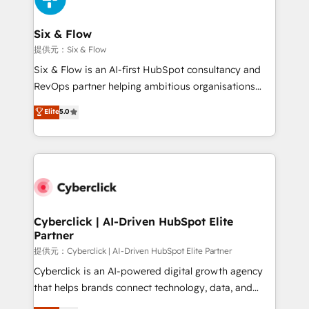
Reviews and 4.9/5 rating in Clutch Reviews. Digifianz
helps the following industries: logistics & 3PL, home
Six & Flow
improvement & construction, branding and
提供元：Six & Flow
commercialization, real estate, health, education,
Six & Flow is an AI-first HubSpot consultancy and
SaaS, Software Dev & IT and consulting, make the
RevOps partner helping ambitious organisations
most out of their HubSpot experience operating in
grow with clarity, confidence, and intelligence.
Elite
5.0
the United States, EU, UAE, Mexico and Latin
Operating across the UK, Netherlands, Ireland, and
America. From casual user to super fan: make
Canada, we’ve delivered thousands of successful
HubSpot an experience you LOVE!
HubSpot projects for mid-market and enterprise
clients worldwide, with over 10 years experience. We
combine HubSpot, data, and AI to design connected
go-to-market systems that align people, process,
and technology for predictable, scalable revenue
Cyberclick | AI-Driven HubSpot Elite
Partner
growth. Our expertise spans RevOps, CRM and data
architecture, AI enablement, and strategic marketing,
提供元：Cyberclick | AI-Driven HubSpot Elite Partner
delivered through our proprietary FLAIR framework
Cyberclick is an AI-powered digital growth agency
for responsible AI adoption. As a HubSpot Elite
that helps brands connect technology, data, and
Partner and ISO 27001:2022 certified consultancy,
creativity to achieve measurable results. Founded in