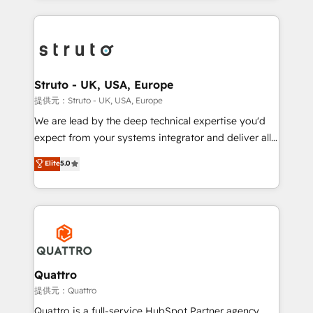
accelerate revenue growth, improve operational
operational aspects of your business, ensuring that
efficiency, and achieve ROI. 🔧 Flexible Service
each cog in your growth machine is well-oiled and
Packages: Choose ongoing support or project-based
functioning optimally. With our expertise in leading
solutions. We offer service packages designed to fit
platforms like Salesforce and HubSpot, we bring a
your requirements. Contact us today!
wealth of knowledge and experience to the table.
Struto - UK, USA, Europe
Our strategies are tailored to your business's unique
提供元：Struto - UK, USA, Europe
needs, ensuring a personalized approach that aligns
We are lead by the deep technical expertise you'd
with your growth objectives.
expect from your systems integrator and deliver all
the agency services you'd expect from your
Elite
5.0
HubSpot Solutions Partner. As one of the UK's
longest-standing partners, we are experts at
maximising the value of the HubSpot platform and
building an integrated growth stack that brings your
business, operational and technical requirements to
life, and creates a 360˚ view of your customer to
help your teams do more. We specialise in HubSpot
Quattro
technical services, website design and development
提供元：Quattro
as well as agency services that help set you up for
Quattro is a full-service HubSpot Partner agency