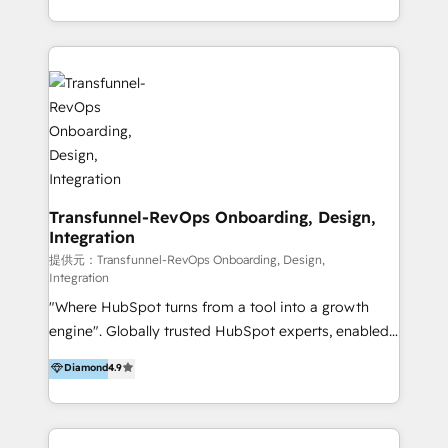
from our extensive experience and expertise in
architecture, onboarding, data migration, CRM builds
HubSpot implementation and integration, helping
and integrations. Long-time HubSpotter? We’ll help
400+ clients streamline their digital transformation
clean up your “hot mess” portal with our HubSpot
and achieve their goals.
Action Plan, then continue support through a digital
marketing retainer. Our fully remote, international
team of HubSpot experts is: + 4x accredited
Diamond partner + Leaders of a HubSpot User
Group AND Community Group for B2B Technology +
Members of HubSpot's Partner Scaled Onboarding
Transfunnel-RevOps Onboarding, Design,
Integration
program + Host of "Your HubSpot Helper" videos
on YouTube + Certified as HubSpot Trainers +
提供元：Transfunnel-RevOps Onboarding, Design,
Integration
Recipients of 150+ certifications from HubSpot
"Where HubSpot turns from a tool into a growth
Academy Whether you’re brand new to HubSpot or
engine". Globally trusted HubSpot experts, enabled
using multiple Hubs for years, we’re here to turn
1200+ organisations across USA, North America, UK,
clients into raving fans. Don’t just take our word for
Diamond
4.9
Europe, India, Australia, including big enterprise
it…check out our growing list of 5-star reviews
accounts to startups alike. Transfunnel is known for:
below!
- CUSTOM MARTECH SOLUTIONS - TECHNICAL