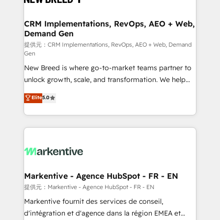
定の代行ではなく、設計の責任」を引き受け、部門横断
technical development team. - 19 HubSpot-certified
の統合・浸透・変革管理を実行します。 ▸ CMS戦略設
trainers to drive platform adoption. 📈 Revenue
CRM Implementations, RevOps, AEO + Web,
計・構築：リード獲得・CVR・SEOを前提にした情報設
Demand Gen
Generation - Full-funnel marketing and high-
計・導線設計・テンプレート設計をContent Hubで一体
performance advertising via Point Success Media. -
提供元：CRM Implementations, RevOps, AEO + Web, Demand
Gen
提供。 ▸ 既存CRM・MAからの移行支援：Salesforce・
Expert deployment of Breeze AI and custom agents
Marketo・Pardot等からの移行、カスタム設計、履歴
New Breed is where go-to-market teams partner to
to automate growth. 🏆 Elite Excellence - 8 platform
データ移行と活用設計まで。 ▸ AEO対応：ChatGPT・
unlock growth, scale, and transformation. We help
accreditations and deep HIPAA-compliance
Perplexity等のAI検索からの流入・引用を前提にコンテ
companies activate HubSpot’s AI-powered
expertise. - A team of 250+ experts dedicated to
Elite
5.0
ンツとサイト構造を最適化。 🏆 なぜ100incを選ぶの
customer platform and operationalize HubSpot’s
your resilient growth.
か？ ✓ HubSpot Eliteパートナー認定 ✓ HubSpotアワ
Loop Marketing framework through expert-led
ード受賞・HUGリーダー ✓ ISO27001:2022 /
services, smart agents, and purpose-built apps,
ISO9001:2015 取得 ✓ 400社以上の導入実績 ✓
tailored to your business. Together, we unlock
HubSpot大百科 出版 CRM・AI活用に関するご相談、現
results, fast. ⚙️CRM & RevOps: Align all Hubs to your
状整理の壁打ちなど、構想段階からお気軽にお問い合わ
buyer journey for clean data, scalability, & reporting.
せください。
🎯Demand Gen & ABM: Drive pipeline with inbound,
Markentive - Agence HubSpot - FR - EN
ABM, AEO, SEO, & paid media. 👩‍💻Web Design:
提供元：Markentive - Agence HubSpot - FR - EN
Build high-performing websites with UX, messaging,
Markentive fournit des services de conseil,
& conversion strategy that drive results. 🤖AI
d'intégration et d'agence dans la région EMEA et