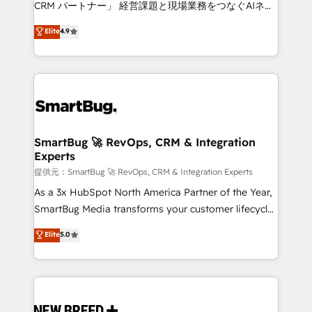
CRM パートナー」 経営課題と現場業務をつなぐAIネイ
ティブ・エージェンシーとして、HubSpot Eliteの実装
Elite
4.9
力で顧客フロント業務を再設計します。 💡 100inc は何
をする会社か？ HubSpotを共通基盤に、AIエージェン
トを組み込んだ顧客フロント業務（マーケティング・営
業・CS）を組織全体で設計・実装する日本のAIネイテ
ィブ・エージェンシーです。事業部・グループ会社・部
門が分立する組織で、データと業務プロセスのサイロ化
を、CRMを軸とした全社共通基盤に再構築します。意
SmartBug 🚀 RevOps, CRM & Integration
Experts
思決定者・PMO・現場担当者に並走します。 1️⃣
HubSpot導入・活用支援 顧客データの一元化から、
提供元：SmartBug 🚀 RevOps, CRM & Integration Experts
GTMの見える化・自動化まで。全Hub統合運用、デー
As a 3x HubSpot North America Partner of the Year,
タ品質設計、グループ横断のCRM統合に対応します。
SmartBug Media transforms your customer lifecycle
2️⃣ AIエージェント組織構築 営業・マーケティング業務
into a revenue engine. Our unified ecosystem
Elite
5.0
の一部をAIが自律実行する組織への移行を設計・実装。
includes specialized divisions Globalia (AI &
Breeze・Claude等をHubSpotと連携させ、役割定義・
Software) and Point Success Media (Paid Media),
運用ルール・成果指標まで含めて設計します。 3️⃣ 全社
making this the official home for all three brands. 🔄
DX × AI推進のPMO伴走支援 複数部門をまたぐDX×AI変
Implementation & Integration - Seamless migrations
革を、構想から実装・定着までPMOとして主導。「設
and system integrations powered by Globalia’s