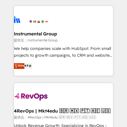
together. ➤ AI and Integrations: Layer Breeze AI,
service creative agencies in the HubSpot
custom agents, and APIs to remove manual work. ➤
ecosystem, we blend strategy, technology, & award-
Ongoing Management: Monthly tune-ups, feature
winning design to build scalable, globally
rollouts, adoption coaching. Buying HubSpot,
regionalized HubSpot websites, integrated
switching to it, or reviving a stale portal? We are
marketing campaigns, & RevOps frameworks that
Instrumental Group
built for the work.
fuel long-term success We connect the entire
提供元：Instrumental Group
customer lifecycle through seamless integrations,
We help companies scale with HubSpot. From small
ensure long-term adoption with change-
projects to growth campaigns, to CRM and websites.
management programs, and align marketing, sales,
Hire an agency that's experienced in every inch of
Elite
4.9
and service to drive sustainable growth With 6 key
HubSpot and willing to work hand-in-hand with your
HubSpot accreditations and experience across
team to simplify the complex and build a better
hundreds of organizations in dozens of industries,
experience for your team and customers.
there’s a good chance one of our globally integrated
teams has worked with clients just like you Let’s
explore whether S2 is the partner you’ve been
looking for...and get your next big initiative moving!
4RevOps | Mkt4edu 🇧🇷 🇲🇽 🇵🇹 🇦🇪 🇺🇸
提供元：4RevOps | Mkt4edu 🇧🇷 🇲🇽 🇵🇹 🇦🇪 🇺🇸
Unlock Revenue Growth: Specializing in RevOps -