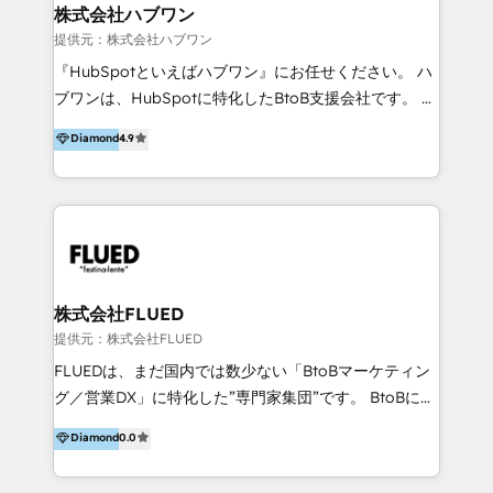
Integrations 💎Go-To-Market (GTM) Strategies &
株式会社ハブワン
Account-Based Marketing 💎CMS Development &
提供元：株式会社ハブワン
Conversion-Focused Websites With a 5.0⭐average
『HubSpotといえばハブワン』にお任せください。 ハ
rating and 140+ verified client reviews on the
ブワンは、HubSpotに特化したBtoB支援会社です。 ノ
HubSpot Ecosystem, TRooInbound is trusted by
ーコードCMS構築、CRM／MA／SFAの設計・運用、他
Diamond
4.9
businesses globally for consistent delivery and high
システムAPI連携・開発、営業定着支援、カスタマーサ
client satisfaction. With deep HubSpot expertise and
クセス体制の設計まで、ワンストップ完結できる支援体
a focus on performance, we build systems that scale
制を整えています。 HubSpotの導入支援だけでなく、
across marketing, sales, and service. Ready to grow
現場で使い続けられる仕組み、売上と効率を両立するシ
your business with a proven and reliable HubSpot
ナリオ設計まで含めてご提案。「導入して終わり」では
Diamond Partner? 👉Connect with TRooInbound
なく「成果が出るまで動き続ける」パートナーであるこ
today (https://www.trooinbound.com/contact-us)
と。それが、ハブワンのスタンスです。 また、
株式会社FLUED
HubSpotはもちろん、ferret One、WordPress、
提供元：株式会社FLUED
Movable Type（Power CMS）などの各種CMSを活用
FLUEDは、まだ国内では数少ない「BtoBマーケティン
し、延べ100社以上のBtoB企業のサイト制作経験をもと
グ／営業DX」に特化した”専門家集団”です。 BtoBに特
に、ウェブマーケテイング担当者が本当に使いやすいノ
化し、WEB制作や広告運用などのオンライン施策か
Diamond
0.0
ーコードテーマテンプレートを独自開発。 企業のさま
ら、インサイドセールスや展示会などのオフライン施策
ざまな課題やニーズに対して「戦略、設計・デザイン、
まで支援しています。 「経験豊富な”専門家集団”によ