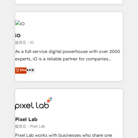
and, deliver clarity on marketing expenditure.
iO
提供元：iO
As a full-service digital powerhouse with over 2000
experts, iO is a reliable partner for companies
looking to strengthen their position in the fields of
Elite
4.9
marketing, technology, content, strategy and
creation. iO combines in-depth knowledge on both
the marketing and technology end of HubSpot,
creating impactful inbound marketing strategies
from end-to-end. Teams of marketing specialists,
developers, copywriters and designers work side by
side to meet the specific demands of every client
Pixel Lab
and project. Dedicated HubSpot teams combine all
提供元：Pixel Lab
skills for HubSpot projects from strategy to
Pixel Lab works with businesses who share one