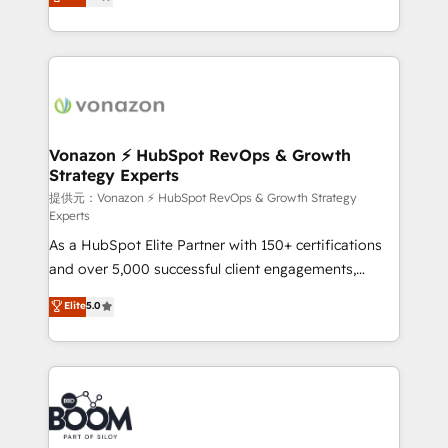
l'intégration CRM et le développement des revenus
auprès de vos comptes existants. En France et à
l'international, nous travaillons avec des ETI
ambitieuses, des grands groupes voulant aller au-
delà d’une simple transformation digitale et des
startups florissantes. Nos 3 grandes expertises sont :
➤ L’intégration de CRM et de méthodologie RevOps
Vonazon ⚡ HubSpot RevOps & Growth
Strategy Experts
pour aligner les équipes marketing, commerciales et
support client (data migration, synchronisation API,
提供元：Vonazon ⚡ HubSpot RevOps & Growth Strategy
Experts
audit et maintenance) ➤ La création de sites internet
As a HubSpot Elite Partner with 150+ certifications
de conversion qui transforment les visiteurs en
and over 5,000 successful client engagements,
opportunités d'affaires ➤ La mise en place de
Vonazon turns marketing complexity into
stratégies d'acquisition marketing (SEO, SEA,
Elite
5.0
measurable, scalable growth. From onboarding to
inbound, automatisation marketing, ABM, IA,
enterprise-grade campaigns, our in-house team
emailing) Informations clés : - 10 ans d'expérience -
builds scalable strategies that drive long-term
100+ intégrations CRM HubSpot réussies - 40
revenue. ⚙️ HubSpot Integration & Optimization •
experts conseil - 150 certifications HubSpot
Seamless CRM, CMS, and automation setup •
cumulées
Complex platform migrations and data cleanups •