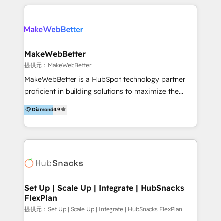
開発、運用」まで段階に合わせ、誠実なアドバイスと的
るプロジェクト参加型の支援」で、戦略・企画などのコ
確な対応をすることで、貴社のビジネスを成功に導く
ンサルティング領域から、制作・運用・代行などの
『最適なハブ』になります。 ーーーーーーーーーーー
BPO・実務まで幅広いご支援が可能です。 また、2022
ーーーーーーーーーーーーーーーーーーー 【プロジェ
年に国内初のBtoB営業DXに関する書籍『業務効率化か
クトの主な進め方】 -オンライン無料相談（初回60〜
らはじめるBtoB営業DX BtoB営業もここまでデジタル
MakeWebBetter
90分程度） -現状課題の抽出、現実的な目標の確認 -要
化できる! 」を出版いたしました。 HubSpotの導入／
提供元：MakeWebBetter
件整理、必要十分なHubSpot製品の組合せのご提案 -お
活用支援以外にも、下記のようなサービスを提供してい
MakeWebBetter is a HubSpot technology partner
見積り提示・ご承認、スケジュール決定、プロジェクト
ます。 - ABMターゲット定義 / リスト作成 - カスタマ
proficient in building solutions to maximize the
キックオフ -マーケティング戦略策定（KGI）、ウェブ
ージャーニー設計 - CRM / MA / SFAの設計 / 構築 / 定
operational efficiency of HubSpot. The fastest-
戦略・戦術の設計（KPI） -全体導線遷移設計、ビジュ
Diamond
4.9
着 - WEB / LP / BtoB-EC制作 - WEB広告(Google/FB
growing tech-enabler & facilitator, MakeWebBetter,
アルデザイン制作 -コンテンツ制作（取材、写真・動画
他)運用 - 記事コンテンツ / 動画制作 - インサイドセー
hands you the blend of HubSpot expertise &
撮影、ライティングなど） -ノーコードCMSテーマテン
ルス代行 - 営業研修 / セールスイネーブルメント - ウ
eminent solutions & integrations. Trust us to
プレート構築（CMS Hub） -顧客ライフサイクルステ
ェビナー / 展示会リード獲得 - BtoBマーケティング組
streamline your HubSpot experience. 🚀HubSpot
ージ定義・構築（CRM） -マーケティングシナリオ定
織構築
Elite Partners with 10+ years of HubSpot experience
義・構築（Marketing Hub） -営業パイプラインの定
🤝HubSpot Premier Integration partner 🤝Google
義・構築（Sales Hub） -外部システム連携
Premier Partner 2023 🌟5 HubSpot Accreditations 🌟
Set Up | Scale Up | Integrate | HubSnacks
（Salesforce,SanSan,freeeなどとのデータ連携） -テ
FlexPlan
Won HubSpot Theme Challenge 2021 🌟INBOUND’19
スト公開・ブラウザチェック -本番公開、操作レクチャ
HubSpot Rising Star Why us? Harnessing the full
提供元：Set Up | Scale Up | Integrate | HubSnacks FlexPlan
ー・マニュアル作成 -運用支援開始 ーーーーーーーーー