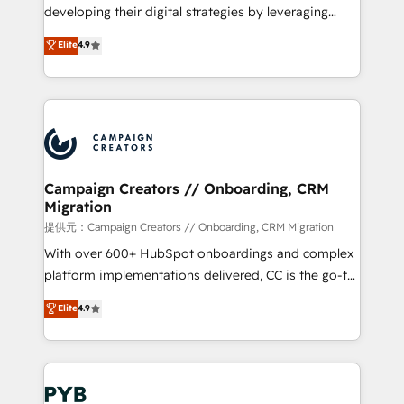
métiers ⚙️ Configuration de la plateforme HubSpot
developing their digital strategies by leveraging
📈 Configuration de rapports et tableaux de bord 🤝
technologies and automating their marketing and
Elite
4.9
Book Process & Guidelines utilisateurs 🎓
sales processes to generate growth. Our offer spans
Formations des utilisateurs
from Strategy to Operations. We specialize in CRM
onboarding and implementation, web design, sales
& marketing automation, and digital marketing. With
extensive experience working with tech companies
and manufacturers since 2002, we are committed to
empowering our clients and developing their
Campaign Creators // Onboarding, CRM
Migration
autonomy. Get to grips with HubSpot through
guided implementation and seamless integration of
提供元：Campaign Creators // Onboarding, CRM Migration
the CRM platform into your digital ecosystem. Would
With over 600+ HubSpot onboardings and complex
you like support in deploying your inbound
platform implementations delivered, CC is the go-to
marketing strategy? We'll provide support tailored
Elite Solutions Partner for businesses ready to
Elite
4.9
to your needs and sales objectives. With 125+
migrate, replatform, and scale smarter. We specialize
certifications, we are part of the most certified
in high-impact CRM and CMS migrations and
Canadian agencies, and we both hold Onboarding
onboarding from platforms like Salesforce, NetSuite,
Accreditations. Based in Canada (coast to coast), our
Zoho, Pardot, Marketo, Microsoft Dynamics, Wix,
services are offered in both English & French.