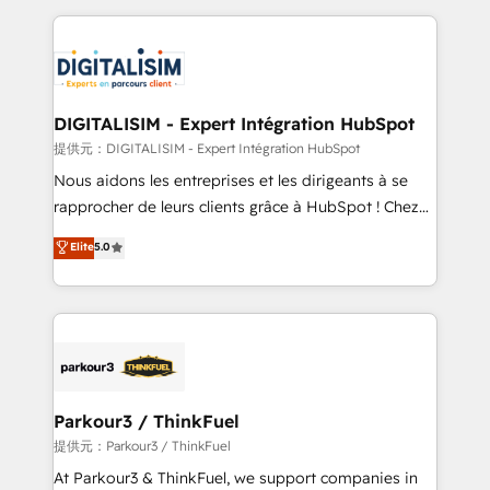
Enablement -Onboarded over 500 businesses to
strengthen your digital transformation and minimize
HubSpot -Top 1% of partners worldwide -In-house
costs. As HubSpot's Advanced Accredited CRM
team of 25+ experts Contact us today to help you
Implementation partner, we provide expertise to
get more from your investment in HubSpot.
drive your business forward. Since 2015 we are fully
www.bbdboom.com
dedicated to HubSpot and with an experienced
DIGITALISIM - Expert Intégration HubSpot
team (50+), we work with reputable companies in
提供元：DIGITALISIM - Expert Intégration HubSpot
B2B sectors such as manufacturing, SaaS and
Nous aidons les entreprises et les dirigeants à se
business services. We prepare a customized
rapprocher de leurs clients grâce à HubSpot ! Chez
business case that demonstrates the value and
DIGITALISIM, nous avons l'intime conviction que la
Elite
5.0
impact of your digital transformation, including a
réussite des entreprises passe par l’innovation web,
detailed financial rationale with a focus on ROI and
le marketing digital, et la relation client ! C'est
TCO. As a trusted extension of your team, we
pourquoi, nos experts sont à la fois capables de
believe in the power of partnership. Together, we
gérer votre projet de création de site internet, votre
embark on a transformational journey that sets your
référencement, votre stratégie digitale et le pilotage
business up for long-term success. Unlock your
et l'intégration d'HubSpot ! Les grandes phases d'un
business. If not now, when?
projet HubSpot avec DIGITALISIM : 🧽 Nettoyage,
Parkour3 / ThinkFuel
migration et intégration des bases de données. 🚀
提供元：Parkour3 / ThinkFuel
Développement des interfaces avec vos logiciels
At Parkour3 & ThinkFuel, we support companies in