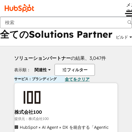
メ
ュ
戻る
全てのSolutions Partner
ビルド
ソリューションパートナー
の結果、3,047件
表示順：
関連性
フィルター
サービス：ブランディング
全てをクリア
株式会社100
提供元：株式会社100
🏢 HubSpot × AI Agent × DX を統合する「Agentic