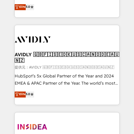
Strategy: Activate Breeze Agents, configure HubSpot
North America. Avec plus de 115 experts en
Elite
5.0
AI, & maximize AEO with tailored AI services. 🧩
marketing automation, Growth, Revops, CRM et
Integrations: Extend HubSpot with custom
webdesign. Markentive is both a consulting firm, a
integrations, hosting, & maintenance.
digital agency and an integrator. With over 115
experts in marketing automation, growth, revops,
CRM and webdesign (We focus on EMEA - USA
customers).
AVIDLY 🇬🇧🇫🇮🇸🇪🇩🇰🇺🇸🇨🇦🇳🇴🇩🇪🇦🇺
🇳🇿
提供元：AVIDLY 🇬🇧🇫🇮🇸🇪🇩🇰🇺🇸🇨🇦🇳🇴🇩🇪🇦🇺🇳🇿
HubSpot’s 5x Global Partner of the Year and 2024
EMEA & APAC Partner of the Year. The world’s most
experienced and fully accredited HubSpot Solutions
Elite
5.0
Partner. 🚀 With 2,750+ HubSpot projects delivered
and 370+ specialists across EMEA, APAC and NAM,
we de-risk complex CRM programmes and
accelerate ROI across every HubSpot Hub. 🧭 From
multi-region migrations to AI-powered automation,
we turn complexity into clarity, human at global