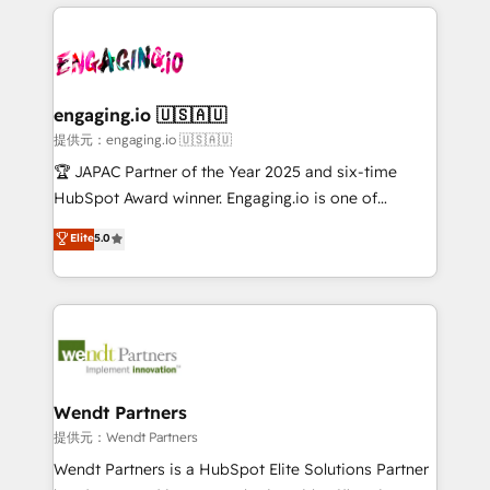
experience with CRM, Marketing, Sales & Service
Serve Revenue teams, marketing leaders, and sales
implementations - 500+ successful onboardings -
ops at mid-market companies ready to move
Own back-end developers - Complex data
beyond spreadsheets into unified systems that
migrations (e.g. Salesforce, MS Dynamics, Perfect
drive real business results.
View, SuperOffice) - Custom integrations (e.g. MS
engaging.io 🇺🇸🇦🇺
Business Central, Navision, AX, SAP, Exact, AFAS) We
提供元：engaging.io 🇺🇸🇦🇺
focus on growing B2B companies in the SME sector
🏆 JAPAC Partner of the Year 2025 and six-time
such as manufacturing, SaaS, business services and
HubSpot Award winner. Engaging.io is one of
wholesaler companies. As an experienced HubSpot
HubSpot’s most experienced Agency Partners
Elite
5.0
partner, we know how important user adoption is.
globally, delivering complex HubSpot
That's why we have developed a step-by-step
implementations for 16+ years. With 700+ projects
implementation process that focuses on user
completed across APAC and North America, we help
adoption. We’re experts on connecting data,
mid-market and enterprise organisations with CRM
technology and people with each other. Together we
migrations, custom integrations, data architecture,
strive for optimal customer processes and
automation, and portal builds. We specialise in
experiences. Systony – We believe you can grow!
Salesforce, Microsoft Dynamics, and legacy CRM
Wendt Partners
migrations; custom integrations with platforms
提供元：Wendt Partners
including Ticketmaster, Ticketek, SevenRooms,
Wendt Partners is a HubSpot Elite Solutions Partner
NetSuite, Snowflake, and Salesforce; HubSpot CMS