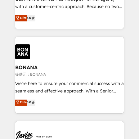
success. Now, more than ever you need to connect
with a customer-centric approach. Because no two
and align your website and marketing to sales and
clients have the same needs, Quattro offer a
Elite
5.0
customer service. It's time to empower your teams
bespoke approach for every client. Services include
to create great customer experiences that generate
business growth strategies, sales enablement, CRM
more leads, close more business and engage your
set-up, Migrations, Integrations, Enterprise level
customers. Let's work side-by-side to make it
Sales Hub, Marketing Hub, Customer Support Hub,
happen.
Ops Hub Software, inbound marketing strategy,
content strategies, branding, HubSpot CMS,
bespoke web apps and growth driven design
BONANA
websites. Experienced in helping Global B2B
提供元：BONANA
Manufacturers, Fintech, Professional Services, IT and
We’re here to ensure your commercial success with a
SaaS industries.
seamless and effective approach. With a Senior
team that has 10+ years of experience in HubSpot,
Elite
5.0
we have a deep understanding of SaaS, Business
Services and E-commerce together with Retail. We
streamline and enhance your Sales, Marketing &
Service efforts, providing insights in your
commercial operations. We're good at RevOps,