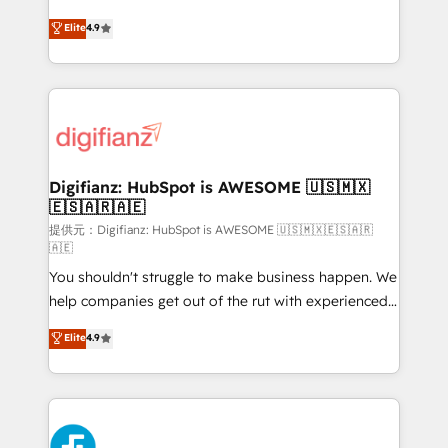
HubSpot experts ready to help you. We can
𝗳𝗼𝗿 𝘁𝗵𝗲 𝗻𝗲𝘅𝘁 𝘀𝘁𝗲𝗽? Click the 👈 '𝗖𝗼𝗻𝘁𝗮𝗰𝘁
Elite
4.9
implement the platform into complex business
𝗯𝘂𝘀𝗶𝗻𝗲𝘀𝘀' button to get in touch (𝘸𝘦'𝘳𝘦 𝘴𝘶𝘱𝘦𝘳
environments, optimise what you've got and make
𝘳𝘦𝘴𝘱𝘰𝘯𝘴𝘪𝘷𝘦)
sure you can actually use it, build your website in
HubSpot or create an inbound marketing strategy
for you and execute it on HubSpot. We are on the
G-Cloud 14 CCS (Crown Commercial Service)
framework, meaning we've been accredited by
Digifianz: HubSpot is AWESOME 🇺🇸🇲🇽
🇪🇸🇦🇷🇦🇪
HubSpot and vetted by the CCS, which means we
can support public sector companies as well the
提供元：Digifianz: HubSpot is AWESOME 🇺🇸🇲🇽🇪🇸🇦🇷
🇦🇪
other ones listed in our profile. Our services: -
You shouldn't struggle to make business happen. We
HubSpot implementation - HubSpot CMS website
help companies get out of the rut with experienced,
build We can do lots of things. But everything we do
process-oriented teams implementing HubSpot
is there for you to: - Grow revenue, and run your
Elite
4.9
Marketing, Sales, Service, CMS and Operations Hub,
business more efficiently - Build stronger
so selling and actually engaging with your customers
relationships with customers - Make better
feels easy and pain-free. We are a top ranked
decisions with data - Find a new voice and reach
HubSpot Elite Partner, winner of Rookie of the Year
more people - Get the most out of your HubSpot
and Customer First Awards, 4.9/5 rating in HubSpot
investment