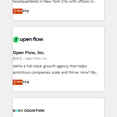
headquartered in New York City with offices in
development; AI automation; and data services. As
Toronto, London and Melbourne. As a global
Elite
4.9
a Ticketmaster Nexus Partner, we deliver advanced
HubSpot partner, we specialize in working with
sports and events integrations in the HubSpot
sophisticated B2B companies to implement the
ecosystem. We also build and maintain proprietary
HubSpot CRM platform across client organizations.
HubSpot apps including JinnSync. Our credentials
Our vertical market expertise includes
include five HubSpot Academy accreditations, six
industrial/manufacturing, professional services,
HubSpot Awards, recognition in Financial Services
architecture/engineering/construction (AEC),
and Real Estate, and 80+ five-star reviews.
distribution, commercial real estate, technology,
Open Flow, Inc.
finserv/fintech, IT managed services, transportation
提供元：Open Flow, Inc.
& logistics, energy/solar, staffing and recruiting,
We’re a full-stack growth agency that helps
media, healthcare and government contractors. Our
ambitious companies scale and thrive. How? By
scope of services encompasses Platform Solutions,
upgrading and streamlining every single revenue-
Elite
5.0
Technical Solutions, Enablement Solutions, Digital
generating aspect of your business. We’re proud
Solutions and Growth Solutions. As a fully
HubSpot Elite Solutions Partners and devout CRM
accredited and five-star rated firm, Wendt Partners
nerds who can harness HubSpot’s custom digital
brings a deep bench of expertise to each client
tools to improve each touchpoint of your customer
engagement. In addition, we are SOC 2, ISO 27001,
experience. Working hand-in-hand with your team,
GDPR and HIPAA compliant for global IT security
we’ll assemble a RevOps machine that drives more