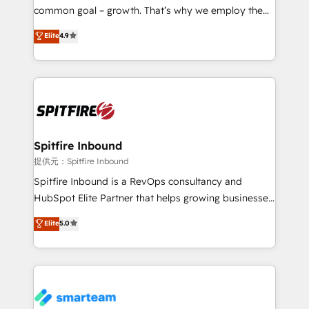
implementation and training. Skilled in-house
common goal – growth. That’s why we employ the
developers are building HubSpot CMS websites and
latest innovations in disruptive technology in our
Elite
4.9
complex API integrations with external platforms.
approach to web design, sales enablement and
Working from several campuses across Belgium, The
inbound marketing that deliver month-on-month
Netherlands, Denmark and Sweden, iO currently
growth for our client's businesses. These methods
supports the growth of big and small companies
are confirmed by data-driven results so you can see
such as Brussels Airport, Volvo, Farmaline, Agilitas,
exactly where your marketing budget is being used
Streamz and Michelin.
and how. In a few months, you can boost leads, ROI
and overall revenue to a level not feasible with
Spitfire Inbound
traditional methods. If you’re a frustrated marketing
提供元：Spitfire Inbound
manager or business owner sick of wasting budget
Spitfire Inbound is a RevOps consultancy and
with generic agencies and their outdated methods,
HubSpot Elite Partner that helps growing businesses
we are here to help. We help ambitious businesses
design predictable, scalable revenue-driving
Elite
5.0
just like yours attract more high-quality leads
strategies. With offices in South Africa and London,
throughout each stage of the buying cycle with
we take a RevOps-led approach that aligns sales,
conversion-ready websites, engaging content
marketing & service, breaks down silos, and gives
specifically targeted to your key audiences and
teams the clarity to operate efficiently and with
enable sales teams with the process, technology and
confidence. We deliver end to end strategy and
training to smash targets.