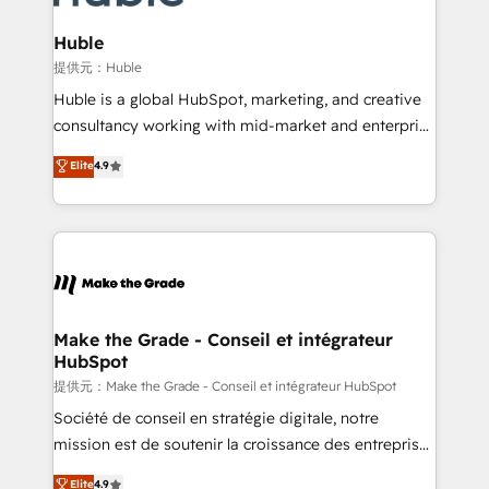
Award 🏆2022 Platform Migration Excellence Impact
Award 🏆2020 Elite Solutions Partner 🏆2019
Huble
Integrations HubSpot Impact Award 🏆2019
提供元：Huble
Marketing Enablement HubSpot Impact Award 🏆
Huble is a global HubSpot, marketing, and creative
2018 Website Design HubSpot Impact Award 🏆2017
consultancy working with mid-market and enterprise
Website Design HubSpot Impact Award 🏆2016
businesses. We go beyond implementation, shaping
Elite
4.9
Growth-Driven Design Agency of the Year 🏆2016
the strategy, processes, and teams that turn
Sales Enablement HubSpot Impact Award 🏆2015
HubSpot into a genuine growth engine. Named
Growth-Driven Design Agency of the Year 🏆2015
HubSpot's Global Partner of the Year in 2024,
Became the 5th Agency to reach Diamond 🏆2014
consistently ranked among their top 5 partners
HubSpot COS Performance Award 🏆2014 HubSpot
worldwide, and with over 15 years in the ecosystem,
COS Design Award 🏆2013 HubSpot Marketplace
Huble has built a track record that speaks for itself.
Provider of the Year 🏆2011 Became a HubSpot
One company, one operating model, delivering
Make the Grade - Conseil et intégrateur
Partner 📆Founded in 1997
HubSpot
across offices and consulting teams in the UK, USA,
Canada, Germany, France, Belgium, Singapore, and
提供元：Make the Grade - Conseil et intégrateur HubSpot
South Africa. Certified compliant with ISO/IEC
Société de conseil en stratégie digitale, notre
27001:2022 and ISO 9001:2015 across all seven
mission est de soutenir la croissance des entreprises
international offices and 175+ employees.
B2B à travers l’acquisition de nouveaux clients,
Elite
4.9