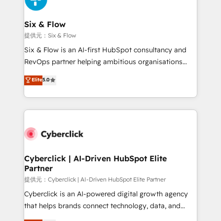
Reviews and 4.9/5 rating in Clutch Reviews. Digifianz
helps the following industries: logistics & 3PL, home
Six & Flow
improvement & construction, branding and
提供元：Six & Flow
commercialization, real estate, health, education,
Six & Flow is an AI-first HubSpot consultancy and
SaaS, Software Dev & IT and consulting, make the
RevOps partner helping ambitious organisations
most out of their HubSpot experience operating in
grow with clarity, confidence, and intelligence.
Elite
5.0
the United States, EU, UAE, Mexico and Latin
Operating across the UK, Netherlands, Ireland, and
America. From casual user to super fan: make
Canada, we’ve delivered thousands of successful
HubSpot an experience you LOVE!
HubSpot projects for mid-market and enterprise
clients worldwide, with over 10 years experience. We
combine HubSpot, data, and AI to design connected
go-to-market systems that align people, process,
and technology for predictable, scalable revenue
Cyberclick | AI-Driven HubSpot Elite
Partner
growth. Our expertise spans RevOps, CRM and data
architecture, AI enablement, and strategic marketing,
提供元：Cyberclick | AI-Driven HubSpot Elite Partner
delivered through our proprietary FLAIR framework
Cyberclick is an AI-powered digital growth agency
for responsible AI adoption. As a HubSpot Elite
that helps brands connect technology, data, and
Partner and ISO 27001:2022 certified consultancy,
creativity to achieve measurable results. Founded in