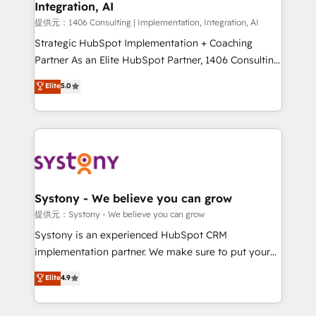
Integration, AI
Our multicultural team works in Spanish, Portuguese,
and English to design scalable strategies that drive
提供元：1406 Consulting | Implementation, Integration, AI
measurable growth. 🌎 Highlights: • 10+ years as a
Strategic HubSpot Implementation + Coaching
HubSpot partner. • 2023 Impact Awards: Platform
Partner As an Elite HubSpot Partner, 1406 Consulting
Migration Excellence. • Top 3 Partner of the Year
helps mid-market revenue teams transform how
Elite
5.0
LATAM 2022, 2023, 2024, 2025. • Partner of the Year
they sell, market, and serve. We don't just build your
2024. • Organizer of Aliados.ai (AI, marketing & tech
HubSpot—we teach your team to own it, then stay
global congress). 👉 Ready to scale your business
to help you keep winning. What We Do ⚙️ CRM
with HubSpot? Let Cebra’s experts help you grow
Implementations across Marketing, Sales, Service,
faster, smarter, and with impact.
Data & Content 📈 Sales & Marketing Alignment +
Revenue Team Enablement 🤖 Breeze AI & Custom
Agent Creation 🔄 Custom Integrations & Data
Systony - We believe you can grow
Migration Why 1406 We become part of your team.
提供元：Systony - We believe you can grow
Your team learns while we build. We fix what others
Systony is an experienced HubSpot CRM
broke. Built for mid-market reality—practical
implementation partner. We make sure to put your
solutions that work with your actual headcount and
organization's needs and goals first and think along
Elite
4.9
constraints. By the Numbers 🏆 Top 1% of all
with your organization. We are only satisfied once
HubSpot partners 🔄 Top 5% globally in client
you are too. Why Systony? - 20+ years of
retention 📅 10+ years of consistent results Who We