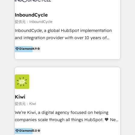
CRM Migrations using our in-house "HubScrub" Tool.
Paris, Montpellier et Rennes.
InboundCycle
提供元：InboundCycle
InboundCycle, a global HubSpot implementation
and integration provider with over 10 years of
experience, serves businesses in diverse industries.
Diamond
4.9
With offices in Spain, Chile, Mexico, and Brazil, our
team of 100+ professionals deliver multilingual
services to clients in 15 countries. As the first
HubSpot Elite Partner in Latin America and Spain,
we hold numerous accreditations, including CRM
Implementation and Data Migration. Our services
include HubSpot setup and customization,
Kiwi
Marketing Automation, Inbound Marketing, Inbound
提供元：Kiwi
Sales, and Account-Based Marketing (ABM). We use
We’re Kiwi, a digital agency focused on helping
our skills in marketing automation and integrations
companies scale through all things HubSpot. 🧡 New
to develop strategies that drive results and growth.
HubSpot user? With 250+ implementations under
Diamond
5.0
By working with InboundCycle, businesses benefit
our belt, we bring proven expertise in solutions