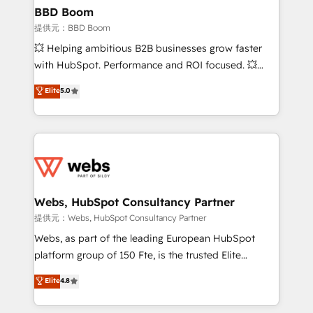
Custom APIs and third-party integrations 📈 End-to-
BBD Boom
End Revenue Acceleration • Lifecycle marketing and
提供元：BBD Boom
pipeline growth programs • Sales enablement tools
💥 Helping ambitious B2B businesses grow faster
and CRM optimization • Retention strategies with
with HubSpot. Performance and ROI focused. 💥
customer journey mapping 🏅 Elite-Level HubSpot
BBD Boom is the HubSpot partner that can help you
Elite
5.0
Execution • 750+ onboardings and 2,000+
to HubSpot Better. We work with your teams to
implementations • Deep expertise across marketing,
solve all your HubSpot challenges and improve user
sales, and service hubs • Built-in flexibility for
adoption, sales process and marketing results.
startups to global brands
Services 📚 Onboarding your team to HubSpot for
the first time 🔧 Designing and optimising your
HubSpot set-up for better results 🌐 Website design
and build using HubSpot 🔌 Integrating HubSpot
Webs, HubSpot Consultancy Partner
with other systems 🎓 Training your teams to be
提供元：Webs, HubSpot Consultancy Partner
HubSpot pros 📊 Lead generation services using
Webs, as part of the leading European HubSpot
HubSpot Why us? - SIX HubSpot Accreditations -
platform group of 150 Fte, is the trusted Elite
awarded by HubSpot after a rigorous process for
HubSpot CRM Partner offering you a roadmap on
Elite
4.8
CRM, Solutions Architecture, Onboarding , Data
maximizing EBITDA and achieving Commercial
Migration, Custom Integration & Platform
Excellence. With our targeted processes, we