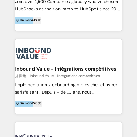
potential of the powerful HubSpot CRM. ✔️A team of
Join over 1,500 Companies globally who've chosen
ーーーーーーーーーーーーーーーーーーーーー まずは
HubSpot experts backed by over 10+ years of
HubSnacks as their on-ramp to HubSpot since 2014
ハブワンにお気軽にご相談ください。
HubSpot experience ✔️Flexible pricing models —
Simple pay-as-you-go plans that accelerate value...
Diamond
4.9
Hourly-fee (assigned one Dedicated HubSpot
1️⃣ Set Up | Onboarding New or Check-fixing existing
Admin); Monthly-fee (HubSpot Admin + Project
HubSpot portals 2️⃣ Scale Up | 100% HubSpot Task
Manager); and Fixed Project Cost (as per
Execution... Global 24/7 ... All Experts 3️⃣ Integrate |
requirement). ✔️Helped over 25,000+ customers so
your entire Tech Stack with Custom Integrations
far with our HubSpot solutions. ✔️Bespoke apps &
Slash months from your API Integration project... ⬅️
on-demand bundle services. Connect with us today!
Click "Contact Business" ⬅️ to access 150+ Kickstart
Integration templates that put HubSpot in the center
Inbound Value - Intégrations compétitives
of your tech stack, syncing... 🛍️ Shopify or
提供元：Inbound Value - Intégrations compétitives
WooCommerce 💲 Stripe or Paypal 💰 Sage or
Implémentation / onboarding moins cher et hyper
Netsuite 🤖 Google or Microsoft ✍️ DocuSign or
satisfaisant ! Depuis + de 10 ans, nous
PandaDoc 🌐 Avalara or Quaderno HubSnacks holds
accompagnons des entreprises dans
Diamond
5.0
the rare Advanced "Custom Integrations"
l’automatisation de leur croissance digitale via
Accreditation, securely sync data across... 🔄 any
HubSpot avec une approche compétitive. Nous
apps, in any direction. Stuck on your old CRM..?
aidons nos clients à générer plus de RDV en
Migrate | seamlessly off your old CRM onto a clean
automatisant les tunnels d’acquisition digitaux. Nous
new HubSpot portal with Advanced Website and
sommes une agence d’Inbound marketing et sales à