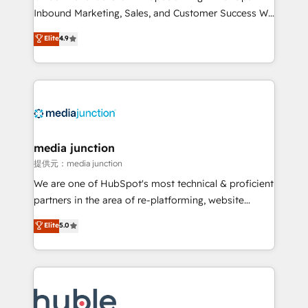
Inbound Marketing, Sales, and Customer Success We
specialize in driving revenue growth for companies
Elite
4.9
across industries through tailored marketing, sales,
and customer success strategies, utilizing RevOps
methodologies. As Latin America's largest HubSpot
partner and a global leader in education market, we
offer unparalleled insights. Operating in five
countries—Brazil, UAE (Abu Dhabi/Dubai/Sharjah),
Mexico, USA, and Portugal—we've executed over a
media junction
hundred successful operations. Our approach,
提供元：media junction
rooted in RevOps principles, integrates analysis,
We are one of HubSpot's most technical & proficient
training, planning, and qualification. Leveraging
partners in the area of re-platforming, website
technology, data analytics, CRM optimization, and
design & development. We specialize in multi-hub
Elite
5.0
inbound marketing tactics, we focus on
implementations for mid-market & enterprise
understanding, nurturing, and converting leads.
companies. We are woman-owned, powered by
Partner with us to unlock your business's full
coffee, and we ❤️ dogs. We produce award-winning
potential and achieve sustained growth in today's
work for our clients. 🏆2023 Technical Expertise
competitive market.
Impact Award 🏆2022 Technical Expertise Impact