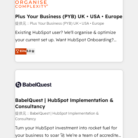
WordPress and legacy CRMs, turning fragmented
systems into unified, growth-ready HubSpot
architectures that accelerate revenue operations and
Plus Your Business (PYB) UK • USA • Europe
performance. - Multi-object CRM migration, cleanup,
提供元：Plus Your Business (PYB) UK • USA • Europe
and implementation. - Pre-built and custom
Existing HubSpot user? We'll organise & optimize
integrations across your full tech stack. - Custom
your current set up. Want HubSpot Onboarding?
object setup, CMS builds, and full-funnel automation.
We'll customise your CRM & automate your business
Elite
5.0
- Dashboards, lifecycle campaigns, and lead
processes. Welcome to our Profile! We can help
nurturing sequences. - Cross-hub setup across
with... • CRM implementation, reports & workflows,
Marketing, Sales, Operations, and Service Hubs. -
and team training • CRM migration: Salesforce,
Ongoing optimization, managed support, and
Pipedrive, Dynamics etc • Technical projects inc.
scalable retainers. Let’s make HubSpot your most
Custom API integrations & ERP systems inc. SAP and
powerful growth engine. Built to convert, scale, and
Netsuite A little about us... • Boutique 'Elite' Team (12
drive results.
super skilled members) • 150+ Clients for Sales Hub,
BabelQuest | HubSpot Implementation &
Consultancy
Marketing Hub, Service Hub, Data Hub and Website
(CMS) • ISO/IEC 27001:2022, ISO 9001:2015 and
提供元：BabelQuest | HubSpot Implementation &
Consultancy
now... ISO 42001: 2023 certified • Exclusive AI
Turn your HubSpot investment into rocket fuel for
'GuardHub' governance framework, based on ISO
your business to soar 🚀 We’re a team of accredited
42001 - helping you 'organise complexity' 𝗥𝗲𝗮𝗱𝘆