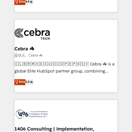
Elite
4.9
we blend strategy, creativity, and technology to help
Barcelona and operating across Spain, LATAM, and
organisations scale smarter and grow stronger.
the UK, we support global companies in building
smarter marketing, sales, and customer success
strategies. As the only HubSpot Elite Partner in
Iberia (Spain & Portugal), we combine human insight
with intelligent automation to drive sustainable
growth. Our multidisciplinary team designs solutions
Cebra 🦓
that simplify complexity, boost performance, and
提供元：Cebra 🦓
turn innovation into real impact. 🌍 Highlights •
🇨🇱🇧🇷🇲🇽🇪🇸🇺🇸🇨🇴🇵🇪🇵🇦🇸🇻 Cebra 🦓 is a
HubSpot Partner since 2012 • 2022 EMEA Impact
global Elite HubSpot partner group, combining
Award: Best Integration • 150+ successful HubSpot
technology, marketing and media expertise across
Elite
5.0
projects • Clients in 30+ industries • Proprietary
Latin America and Southern Europe, with teams
technology for integrations • Multilingual team:
across 9 countries. Born in Chile, we combine local
English, Spanish, Portuguese & Italian 👉 Grow
insight with international reach to help businesses
smarter with AI and HubSpot.
grow. For over 12 years, we’ve delivered 500+
HubSpot implementations, building end-to-end
solutions that integrate CRM, AI automation, inbound
and loop marketing, content, and digital creativity.
1406 Consulting | Implementation,