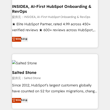
scale. 🏆 HubSpot’s CEO called us “the partner of the
INSIDEA, AI-First HubSpot Onboarding &
RevOps
future.” Others agree it is proof of trust built through
measurable impact.
提供元：INSIDEA, AI-First HubSpot Onboarding & RevOps
★ Elite HubSpot Partner, rated 4.99 across 450+
verified reviews ★ 600+ reviews across HubSpot,
G2 & Clutch ★ 150+ in-house HubSpot-certified
Elite
5.0
experts ★ 1,500+ implementations across 25+
countries ★ AI-first, RevOps-led, onboarding-
obsessed INSIDEA helps growing companies turn
HubSpot into a revenue engine. We onboard your
team, migrate your data, and build AI-powered
workflows that drive adoption from week one, in
Salted Stone
your time zone. What we do: ➤ Onboarding: Live in
提供元：Salted Stone
weeks, with workflows built around your business,
Since 2012, HubSpot’s largest customers globally
not a template. ➤ Migration: Move from any legacy
have counted on S2 for complex migrations, change
CRM. Zero downtime, full data integrity. ➤
management, systems integration, and creative
Implementation: Configure HubSpot to run your
Elite
5.0
solutions that deliver measurable impact and
revenue process. Sales, marketing, and service wired
transform brand experiences As one of the few full-