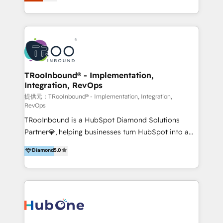
Latinoamérica, con un enfoque en Marketing, Ventas
5+ años como partner HubSpot 100+
y Servicio al Cliente. Somos un equipo de trabajo
implementaciones en LATAM y EE. UU. Expertise en
multidisciplinario de alto rendimiento, con
integraciones vía API Top #7 HubSpot Partner
conocimiento y experiencia enfocado en: 1.
LATAM 2025 🏆 Impulsamos crecimiento con CRM +
Optimizar la eficiencia operativa de nuestros
IA en múltiples industrias. 👉 ¿Listo para transformar
clientes 2. Mejorar la experiencia del cliente 3.
tus procesos comerciales?
Asegurar resultados medibles Nos especializamos
TRooInbound® - Implementation,
Integration, RevOps
en bancos, seguros, e-commerce, Desarrolladores
Inmobiliarios y Empresas Distribuidoras de
提供元：TRooInbound® - Implementation, Integration,
RevOps
Productos
TRooInbound is a HubSpot Diamond Solutions
Partner💎, helping businesses turn HubSpot into a
scalable growth engine. We work with startups, mid-
Diamond
5.0
market, and enterprise teams to maximize
HubSpot’s full potential through: 💎HubSpot Audits,
Management & Optimization 💎RevOps-powered
HubSpot Onboarding & CRM Implementation 💎
Brand Development, Growth Strategy, AI SEO &
Performance Marketing 💎Data Migration & Custom