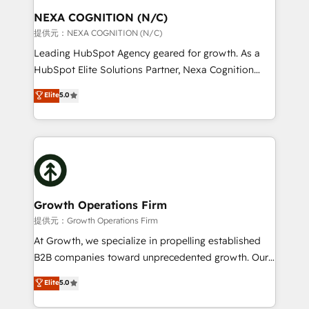
standards.
traffic, generates better leads and crushes your
NEXA COGNITION (N/C)
revenue goals. We've worked with thousands of
提供元：NEXA COGNITION (N/C)
HubSpot customers and we'd love to work with you
Leading HubSpot Agency geared for growth. As a
too! Clients come to us for: Advanced CRM solutions
HubSpot Elite Solutions Partner, Nexa Cognition
System Integrations both Custom and Native to
ranks in the top 1% of global HubSpot Partners and
Elite
5.0
HubSpot Data System Migrations between systems
has been one of the longest-standing partners since
to HubSpot New lead generation strategies Time-
2012. We empower businesses to harness the full
saving automations Fresh growth campaigns Robust
potential of HubSpot by combining strategic
help desk Unified revenue operations Dynamic
insights with technical excellence, we deliver
website development Award-winning creative
bespoke HubSpot solutions tailored to drive
design We live and breathe HubSpot and are ready
measurable growth and operational efficiency. Why
to take on real challenges!
Choose Nexa Cognition? 🚀 HubSpot Expertise: Our
Growth Operations Firm
certified team specialises in CRM implementation,
提供元：Growth Operations Firm
marketing automation, and revenue operations. 🤝
At Growth, we specialize in propelling established
Custom Solutions: From onboarding and
B2B companies toward unprecedented growth. Our
integrations, to RevOps and training. We align
focus is on fine-tuning and enhancing your growth,
Elite
5.0
HubSpot with your business needs. 🌟 Proven
sales, and marketing operations. Unlike conventional
Results: We’ve helped businesses of all sizes
marketing agencies, we dive deep into the