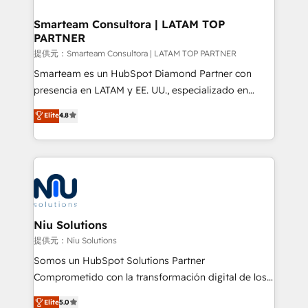
implementation, aligning people, processes, data
and technology around a single source of truth to
Smarteam Consultora | LATAM TOP
PARTNER
support sustainable growth and better decision-
making. Working with clients locally and globally, our
提供元：Smarteam Consultora | LATAM TOP PARTNER
expertise includes HubSpot onboarding and CRM
Smarteam es un HubSpot Diamond Partner con
implementation, automation, sales and customer
presencia en LATAM y EE. UU., especializado en
experience strategy, web development, integrations,
implementaciones de HubSpot, integraciones API y
Elite
4.8
and data-driven campaigns. Winners of the first
optimización de procesos comerciales con IA. Con
Global HEART Award, Yamini Rogan, CEO of
más de 6 años de experiencia, hemos liderado 100+
HubSpot said "We love the impact you are having in
implementaciones conectando HubSpot con SAP,
the community - we are so glad to work with you."
ERPs, e-commerce, plataformas financieras,
Connect with us to see how we can do better and be
WhatsApp y sistemas logísticos. Nuestro equipo
better together 🏆
multicultural trabaja en español, inglés y portugués,
uniendo visión estratégica y excelencia técnica para
Niu Solutions
generar resultados medibles. Apoyamos a empresas
提供元：Niu Solutions
de construcción, educación, tecnología, retail, e-
Somos un HubSpot Solutions Partner
commerce, salud, financieras, seguros y servicios,
Comprometido con la transformación digital de los
ayudándolas a conectar sistemas, escalar equipos y
procesos comerciales de las empresas en
Elite
5.0
tomar decisiones basadas en datos. 🌎 Highlights: