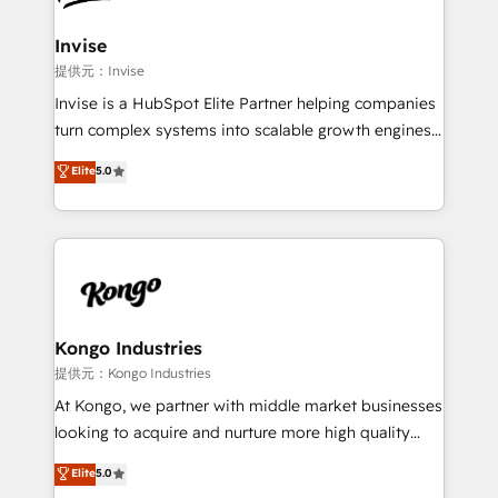
automating and optimizing your marketing, sales &
service operations with AI, designing and building
Invise
your website, and we drive growth through Account-
提供元：Invise
Based Marketing, SEO, SEA and many other tactics.
Invise is a HubSpot Elite Partner helping companies
No worries, we will advise you in which to deploy
turn complex systems into scalable growth engines.
and help you to get the best measurable ROI. This
We combine strategy, technology and change
Elite
5.0
brings us to our mission; to effectively guide as
management to drive measurable results. As part of
much Benelux companies as possible to be
the fast-growing Siloy Group, we unite more than
commercially successful.
250+ HubSpot experts across Europe – ready to
build a CRM architecture optimized to support your
business goals. Talk to us if you’re looking to: -
Connect marketing, sales and operations around one
reliable source of truth - Unlock the full value of your
Kongo Industries
CRM and marketing data, not just implement a
提供元：Kongo Industries
system - Accelerate impact with a partner who
At Kongo, we partner with middle market businesses
understands both strategy and technology
looking to acquire and nurture more high quality
leads. We use digital media, marketing cloud,
Elite
5.0
automation and software integration to drive sales