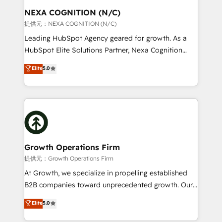
standards.
traffic, generates better leads and crushes your
NEXA COGNITION (N/C)
revenue goals. We've worked with thousands of
提供元：NEXA COGNITION (N/C)
HubSpot customers and we'd love to work with you
Leading HubSpot Agency geared for growth. As a
too! Clients come to us for: Advanced CRM solutions
HubSpot Elite Solutions Partner, Nexa Cognition
System Integrations both Custom and Native to
ranks in the top 1% of global HubSpot Partners and
Elite
5.0
HubSpot Data System Migrations between systems
has been one of the longest-standing partners since
to HubSpot New lead generation strategies Time-
2012. We empower businesses to harness the full
saving automations Fresh growth campaigns Robust
potential of HubSpot by combining strategic
help desk Unified revenue operations Dynamic
insights with technical excellence, we deliver
website development Award-winning creative
bespoke HubSpot solutions tailored to drive
design We live and breathe HubSpot and are ready
measurable growth and operational efficiency. Why
to take on real challenges!
Choose Nexa Cognition? 🚀 HubSpot Expertise: Our
Growth Operations Firm
certified team specialises in CRM implementation,
提供元：Growth Operations Firm
marketing automation, and revenue operations. 🤝
At Growth, we specialize in propelling established
Custom Solutions: From onboarding and
B2B companies toward unprecedented growth. Our
integrations, to RevOps and training. We align
focus is on fine-tuning and enhancing your growth,
Elite
5.0
HubSpot with your business needs. 🌟 Proven
sales, and marketing operations. Unlike conventional
Results: We’ve helped businesses of all sizes
marketing agencies, we dive deep into the