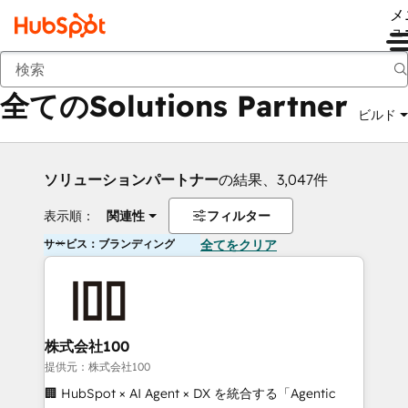
メ
ュ
戻る
全てのSolutions Partner
ビルド
ソリューションパートナー
の結果、3,047件
表示順：
関連性
フィルター
サービス：ブランディング
全てをクリア
株式会社100
提供元：株式会社100
🏢 HubSpot × AI Agent × DX を統合する「Agentic