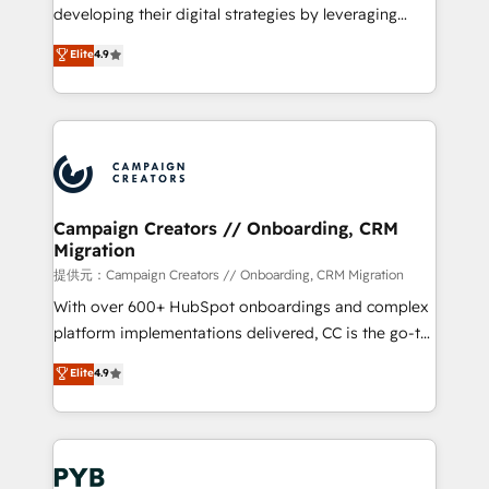
métiers ⚙️ Configuration de la plateforme HubSpot
developing their digital strategies by leveraging
📈 Configuration de rapports et tableaux de bord 🤝
technologies and automating their marketing and
Elite
4.9
Book Process & Guidelines utilisateurs 🎓
sales processes to generate growth. Our offer spans
Formations des utilisateurs
from Strategy to Operations. We specialize in CRM
onboarding and implementation, web design, sales
& marketing automation, and digital marketing. With
extensive experience working with tech companies
and manufacturers since 2002, we are committed to
empowering our clients and developing their
Campaign Creators // Onboarding, CRM
Migration
autonomy. Get to grips with HubSpot through
guided implementation and seamless integration of
提供元：Campaign Creators // Onboarding, CRM Migration
the CRM platform into your digital ecosystem. Would
With over 600+ HubSpot onboardings and complex
you like support in deploying your inbound
platform implementations delivered, CC is the go-to
marketing strategy? We'll provide support tailored
Elite Solutions Partner for businesses ready to
Elite
4.9
to your needs and sales objectives. With 125+
migrate, replatform, and scale smarter. We specialize
certifications, we are part of the most certified
in high-impact CRM and CMS migrations and
Canadian agencies, and we both hold Onboarding
onboarding from platforms like Salesforce, NetSuite,
Accreditations. Based in Canada (coast to coast), our
Zoho, Pardot, Marketo, Microsoft Dynamics, Wix,
services are offered in both English & French.