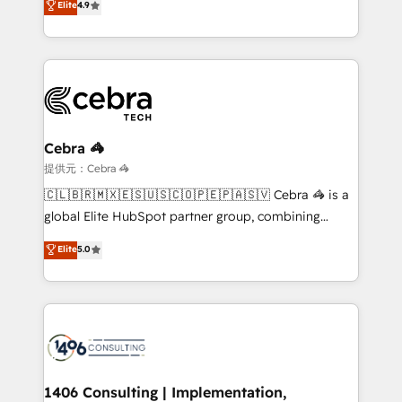
Elite
4.9
we blend strategy, creativity, and technology to help
Barcelona and operating across Spain, LATAM, and
organisations scale smarter and grow stronger.
the UK, we support global companies in building
smarter marketing, sales, and customer success
strategies. As the only HubSpot Elite Partner in
Iberia (Spain & Portugal), we combine human insight
with intelligent automation to drive sustainable
growth. Our multidisciplinary team designs solutions
Cebra 🦓
that simplify complexity, boost performance, and
提供元：Cebra 🦓
turn innovation into real impact. 🌍 Highlights •
🇨🇱🇧🇷🇲🇽🇪🇸🇺🇸🇨🇴🇵🇪🇵🇦🇸🇻 Cebra 🦓 is a
HubSpot Partner since 2012 • 2022 EMEA Impact
global Elite HubSpot partner group, combining
Award: Best Integration • 150+ successful HubSpot
technology, marketing and media expertise across
Elite
5.0
projects • Clients in 30+ industries • Proprietary
Latin America and Southern Europe, with teams
technology for integrations • Multilingual team:
across 9 countries. Born in Chile, we combine local
English, Spanish, Portuguese & Italian 👉 Grow
insight with international reach to help businesses
smarter with AI and HubSpot.
grow. For over 12 years, we’ve delivered 500+
HubSpot implementations, building end-to-end
solutions that integrate CRM, AI automation, inbound
and loop marketing, content, and digital creativity.
1406 Consulting | Implementation,