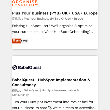
WordPress and legacy CRMs, turning fragmented
systems into unified, growth-ready HubSpot
architectures that accelerate revenue operations and
Plus Your Business (PYB) UK • USA • Europe
performance. - Multi-object CRM migration, cleanup,
提供元：Plus Your Business (PYB) UK • USA • Europe
and implementation. - Pre-built and custom
Existing HubSpot user? We'll organise & optimize
integrations across your full tech stack. - Custom
your current set up. Want HubSpot Onboarding?
object setup, CMS builds, and full-funnel automation.
We'll customise your CRM & automate your business
Elite
5.0
- Dashboards, lifecycle campaigns, and lead
processes. Welcome to our Profile! We can help
nurturing sequences. - Cross-hub setup across
with... • CRM implementation, reports & workflows,
Marketing, Sales, Operations, and Service Hubs. -
and team training • CRM migration: Salesforce,
Ongoing optimization, managed support, and
Pipedrive, Dynamics etc • Technical projects inc.
scalable retainers. Let’s make HubSpot your most
Custom API integrations & ERP systems inc. SAP and
powerful growth engine. Built to convert, scale, and
Netsuite A little about us... • Boutique 'Elite' Team (12
drive results.
super skilled members) • 150+ Clients for Sales Hub,
BabelQuest | HubSpot Implementation &
Consultancy
Marketing Hub, Service Hub, Data Hub and Website
(CMS) • ISO/IEC 27001:2022, ISO 9001:2015 and
提供元：BabelQuest | HubSpot Implementation &
Consultancy
now... ISO 42001: 2023 certified • Exclusive AI
Turn your HubSpot investment into rocket fuel for
'GuardHub' governance framework, based on ISO
your business to soar 🚀 We’re a team of accredited
42001 - helping you 'organise complexity' 𝗥𝗲𝗮𝗱𝘆