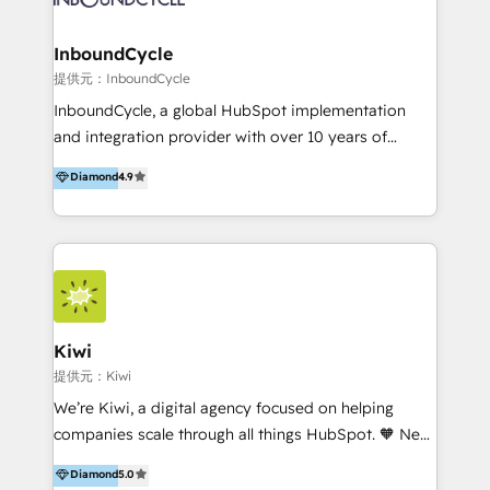
CRM Migrations using our in-house "HubScrub" Tool.
Paris, Montpellier et Rennes.
InboundCycle
提供元：InboundCycle
InboundCycle, a global HubSpot implementation
and integration provider with over 10 years of
experience, serves businesses in diverse industries.
Diamond
4.9
With offices in Spain, Chile, Mexico, and Brazil, our
team of 100+ professionals deliver multilingual
services to clients in 15 countries. As the first
HubSpot Elite Partner in Latin America and Spain,
we hold numerous accreditations, including CRM
Implementation and Data Migration. Our services
include HubSpot setup and customization,
Kiwi
Marketing Automation, Inbound Marketing, Inbound
提供元：Kiwi
Sales, and Account-Based Marketing (ABM). We use
We’re Kiwi, a digital agency focused on helping
our skills in marketing automation and integrations
companies scale through all things HubSpot. 🧡 New
to develop strategies that drive results and growth.
HubSpot user? With 250+ implementations under
Diamond
5.0
By working with InboundCycle, businesses benefit
our belt, we bring proven expertise in solutions