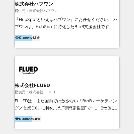
Integrations 💎Go-To-Market (GTM) Strategies &
株式会社ハブワン
Account-Based Marketing 💎CMS Development &
提供元：株式会社ハブワン
Conversion-Focused Websites With a 5.0⭐average
『HubSpotといえばハブワン』にお任せください。 ハ
rating and 140+ verified client reviews on the
ブワンは、HubSpotに特化したBtoB支援会社です。 ノ
HubSpot Ecosystem, TRooInbound is trusted by
ーコードCMS構築、CRM／MA／SFAの設計・運用、他
Diamond
4.9
businesses globally for consistent delivery and high
システムAPI連携・開発、営業定着支援、カスタマーサ
client satisfaction. With deep HubSpot expertise and
クセス体制の設計まで、ワンストップ完結できる支援体
a focus on performance, we build systems that scale
制を整えています。 HubSpotの導入支援だけでなく、
across marketing, sales, and service. Ready to grow
現場で使い続けられる仕組み、売上と効率を両立するシ
your business with a proven and reliable HubSpot
ナリオ設計まで含めてご提案。「導入して終わり」では
Diamond Partner? 👉Connect with TRooInbound
なく「成果が出るまで動き続ける」パートナーであるこ
today (https://www.trooinbound.com/contact-us)
と。それが、ハブワンのスタンスです。 また、
株式会社FLUED
HubSpotはもちろん、ferret One、WordPress、
提供元：株式会社FLUED
Movable Type（Power CMS）などの各種CMSを活用
FLUEDは、まだ国内では数少ない「BtoBマーケティン
し、延べ100社以上のBtoB企業のサイト制作経験をもと
グ／営業DX」に特化した”専門家集団”です。 BtoBに特
に、ウェブマーケテイング担当者が本当に使いやすいノ
化し、WEB制作や広告運用などのオンライン施策か
Diamond
0.0
ーコードテーマテンプレートを独自開発。 企業のさま
ら、インサイドセールスや展示会などのオフライン施策
ざまな課題やニーズに対して「戦略、設計・デザイン、
まで支援しています。 「経験豊富な”専門家集団”によ