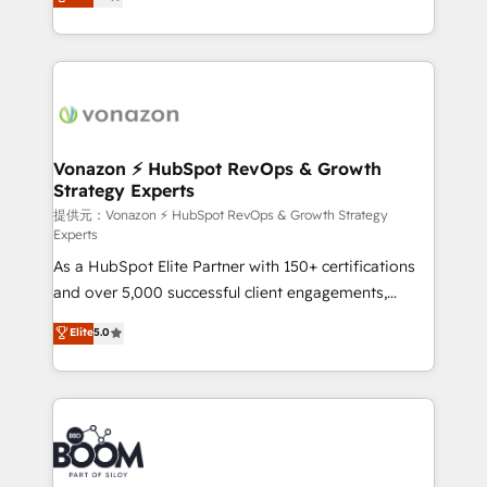
l'intégration CRM et le développement des revenus
auprès de vos comptes existants. En France et à
l'international, nous travaillons avec des ETI
ambitieuses, des grands groupes voulant aller au-
delà d’une simple transformation digitale et des
startups florissantes. Nos 3 grandes expertises sont :
➤ L’intégration de CRM et de méthodologie RevOps
Vonazon ⚡ HubSpot RevOps & Growth
Strategy Experts
pour aligner les équipes marketing, commerciales et
support client (data migration, synchronisation API,
提供元：Vonazon ⚡ HubSpot RevOps & Growth Strategy
Experts
audit et maintenance) ➤ La création de sites internet
As a HubSpot Elite Partner with 150+ certifications
de conversion qui transforment les visiteurs en
and over 5,000 successful client engagements,
opportunités d'affaires ➤ La mise en place de
Vonazon turns marketing complexity into
stratégies d'acquisition marketing (SEO, SEA,
Elite
5.0
measurable, scalable growth. From onboarding to
inbound, automatisation marketing, ABM, IA,
enterprise-grade campaigns, our in-house team
emailing) Informations clés : - 10 ans d'expérience -
builds scalable strategies that drive long-term
100+ intégrations CRM HubSpot réussies - 40
revenue. ⚙️ HubSpot Integration & Optimization •
experts conseil - 150 certifications HubSpot
Seamless CRM, CMS, and automation setup •
cumulées
Complex platform migrations and data cleanups •