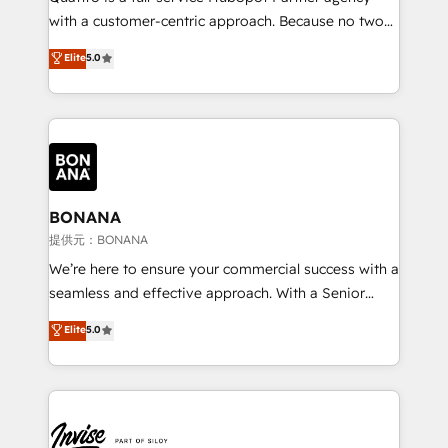
success. Now, more than ever you need to connect
with a customer-centric approach. Because no two
and align your website and marketing to sales and
clients have the same needs, Quattro offer a
Elite
5.0
customer service. It's time to empower your teams
bespoke approach for every client. Services include
to create great customer experiences that generate
business growth strategies, sales enablement, CRM
more leads, close more business and engage your
set-up, Migrations, Integrations, Enterprise level
customers. Let's work side-by-side to make it
Sales Hub, Marketing Hub, Customer Support Hub,
happen.
Ops Hub Software, inbound marketing strategy,
content strategies, branding, HubSpot CMS,
bespoke web apps and growth driven design
BONANA
websites. Experienced in helping Global B2B
提供元：BONANA
Manufacturers, Fintech, Professional Services, IT and
We’re here to ensure your commercial success with a
SaaS industries.
seamless and effective approach. With a Senior
team that has 10+ years of experience in HubSpot,
Elite
5.0
we have a deep understanding of SaaS, Business
Services and E-commerce together with Retail. We
streamline and enhance your Sales, Marketing &
Service efforts, providing insights in your
commercial operations. We're good at RevOps,