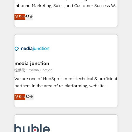
Inbound Marketing, Sales, and Customer Success We
specialize in driving revenue growth for companies
Elite
4.9
across industries through tailored marketing, sales,
and customer success strategies, utilizing RevOps
methodologies. As Latin America's largest HubSpot
partner and a global leader in education market, we
offer unparalleled insights. Operating in five
countries—Brazil, UAE (Abu Dhabi/Dubai/Sharjah),
Mexico, USA, and Portugal—we've executed over a
media junction
hundred successful operations. Our approach,
提供元：media junction
rooted in RevOps principles, integrates analysis,
We are one of HubSpot's most technical & proficient
training, planning, and qualification. Leveraging
partners in the area of re-platforming, website
technology, data analytics, CRM optimization, and
design & development. We specialize in multi-hub
Elite
5.0
inbound marketing tactics, we focus on
implementations for mid-market & enterprise
understanding, nurturing, and converting leads.
companies. We are woman-owned, powered by
Partner with us to unlock your business's full
coffee, and we ❤️ dogs. We produce award-winning
potential and achieve sustained growth in today's
work for our clients. 🏆2023 Technical Expertise
competitive market.
Impact Award 🏆2022 Technical Expertise Impact