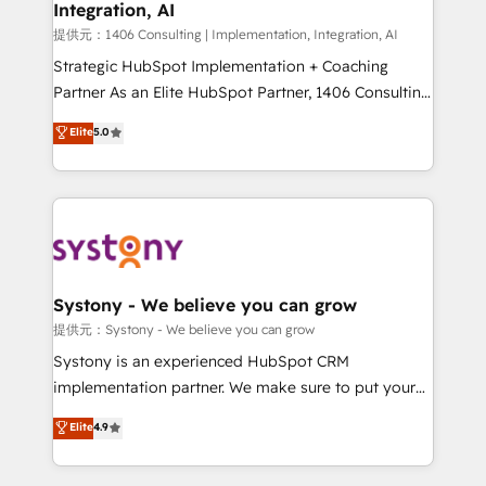
Integration, AI
Our multicultural team works in Spanish, Portuguese,
and English to design scalable strategies that drive
提供元：1406 Consulting | Implementation, Integration, AI
measurable growth. 🌎 Highlights: • 10+ years as a
Strategic HubSpot Implementation + Coaching
HubSpot partner. • 2023 Impact Awards: Platform
Partner As an Elite HubSpot Partner, 1406 Consulting
Migration Excellence. • Top 3 Partner of the Year
helps mid-market revenue teams transform how
Elite
5.0
LATAM 2022, 2023, 2024, 2025. • Partner of the Year
they sell, market, and serve. We don't just build your
2024. • Organizer of Aliados.ai (AI, marketing & tech
HubSpot—we teach your team to own it, then stay
global congress). 👉 Ready to scale your business
to help you keep winning. What We Do ⚙️ CRM
with HubSpot? Let Cebra’s experts help you grow
Implementations across Marketing, Sales, Service,
faster, smarter, and with impact.
Data & Content 📈 Sales & Marketing Alignment +
Revenue Team Enablement 🤖 Breeze AI & Custom
Agent Creation 🔄 Custom Integrations & Data
Systony - We believe you can grow
Migration Why 1406 We become part of your team.
提供元：Systony - We believe you can grow
Your team learns while we build. We fix what others
Systony is an experienced HubSpot CRM
broke. Built for mid-market reality—practical
implementation partner. We make sure to put your
solutions that work with your actual headcount and
organization's needs and goals first and think along
Elite
4.9
constraints. By the Numbers 🏆 Top 1% of all
with your organization. We are only satisfied once
HubSpot partners 🔄 Top 5% globally in client
you are too. Why Systony? - 20+ years of
retention 📅 10+ years of consistent results Who We