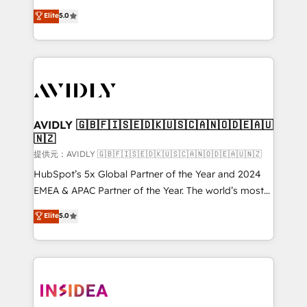
Strategy: Activate Breeze Agents, configure HubSpot
North America. Avec plus de 115 experts en
Elite
5.0
AI, & maximize AEO with tailored AI services. 🧩
marketing automation, Growth, Revops, CRM et
Integrations: Extend HubSpot with custom
webdesign. Markentive is both a consulting firm, a
integrations, hosting, & maintenance.
digital agency and an integrator. With over 115
experts in marketing automation, growth, revops,
CRM and webdesign (We focus on EMEA - USA
customers).
AVIDLY 🇬🇧🇫🇮🇸🇪🇩🇰🇺🇸🇨🇦🇳🇴🇩🇪🇦🇺
🇳🇿
提供元：AVIDLY 🇬🇧🇫🇮🇸🇪🇩🇰🇺🇸🇨🇦🇳🇴🇩🇪🇦🇺🇳🇿
HubSpot’s 5x Global Partner of the Year and 2024
EMEA & APAC Partner of the Year. The world’s most
experienced and fully accredited HubSpot Solutions
Elite
5.0
Partner. 🚀 With 2,750+ HubSpot projects delivered
and 370+ specialists across EMEA, APAC and NAM,
we de-risk complex CRM programmes and
accelerate ROI across every HubSpot Hub. 🧭 From
multi-region migrations to AI-powered automation,
we turn complexity into clarity, human at global