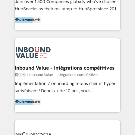
potential of the powerful HubSpot CRM. ✔️A team of
Join over 1,500 Companies globally who've chosen
ーーーーーーーーーーーーーーーーーーーーー まずは
HubSpot experts backed by over 10+ years of
HubSnacks as their on-ramp to HubSpot since 2014
ハブワンにお気軽にご相談ください。
HubSpot experience ✔️Flexible pricing models —
Simple pay-as-you-go plans that accelerate value...
Diamond
4.9
Hourly-fee (assigned one Dedicated HubSpot
1️⃣ Set Up | Onboarding New or Check-fixing existing
Admin); Monthly-fee (HubSpot Admin + Project
HubSpot portals 2️⃣ Scale Up | 100% HubSpot Task
Manager); and Fixed Project Cost (as per
Execution... Global 24/7 ... All Experts 3️⃣ Integrate |
requirement). ✔️Helped over 25,000+ customers so
your entire Tech Stack with Custom Integrations
far with our HubSpot solutions. ✔️Bespoke apps &
Slash months from your API Integration project... ⬅️
on-demand bundle services. Connect with us today!
Click "Contact Business" ⬅️ to access 150+ Kickstart
Integration templates that put HubSpot in the center
Inbound Value - Intégrations compétitives
of your tech stack, syncing... 🛍️ Shopify or
提供元：Inbound Value - Intégrations compétitives
WooCommerce 💲 Stripe or Paypal 💰 Sage or
Implémentation / onboarding moins cher et hyper
Netsuite 🤖 Google or Microsoft ✍️ DocuSign or
satisfaisant ! Depuis + de 10 ans, nous
PandaDoc 🌐 Avalara or Quaderno HubSnacks holds
accompagnons des entreprises dans
Diamond
5.0
the rare Advanced "Custom Integrations"
l’automatisation de leur croissance digitale via
Accreditation, securely sync data across... 🔄 any
HubSpot avec une approche compétitive. Nous
apps, in any direction. Stuck on your old CRM..?
aidons nos clients à générer plus de RDV en
Migrate | seamlessly off your old CRM onto a clean
automatisant les tunnels d’acquisition digitaux. Nous
new HubSpot portal with Advanced Website and
sommes une agence d’Inbound marketing et sales à