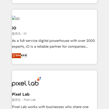
and, deliver clarity on marketing expenditure.
iO
提供元：iO
As a full-service digital powerhouse with over 2000
experts, iO is a reliable partner for companies
looking to strengthen their position in the fields of
Elite
4.9
marketing, technology, content, strategy and
creation. iO combines in-depth knowledge on both
the marketing and technology end of HubSpot,
creating impactful inbound marketing strategies
from end-to-end. Teams of marketing specialists,
developers, copywriters and designers work side by
side to meet the specific demands of every client
Pixel Lab
and project. Dedicated HubSpot teams combine all
提供元：Pixel Lab
skills for HubSpot projects from strategy to
Pixel Lab works with businesses who share one