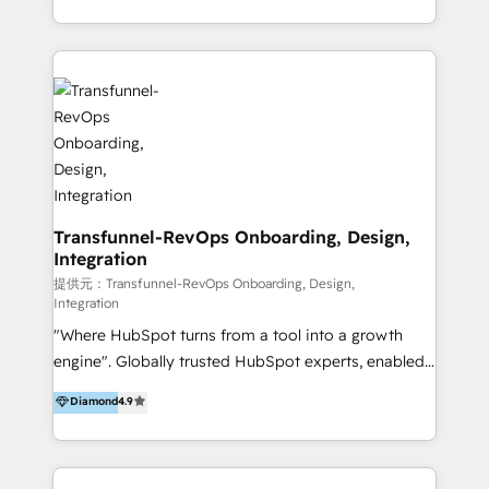
from our extensive experience and expertise in
architecture, onboarding, data migration, CRM builds
HubSpot implementation and integration, helping
and integrations. Long-time HubSpotter? We’ll help
400+ clients streamline their digital transformation
clean up your “hot mess” portal with our HubSpot
and achieve their goals.
Action Plan, then continue support through a digital
marketing retainer. Our fully remote, international
team of HubSpot experts is: + 4x accredited
Diamond partner + Leaders of a HubSpot User
Group AND Community Group for B2B Technology +
Members of HubSpot's Partner Scaled Onboarding
Transfunnel-RevOps Onboarding, Design,
Integration
program + Host of "Your HubSpot Helper" videos
on YouTube + Certified as HubSpot Trainers +
提供元：Transfunnel-RevOps Onboarding, Design,
Integration
Recipients of 150+ certifications from HubSpot
"Where HubSpot turns from a tool into a growth
Academy Whether you’re brand new to HubSpot or
engine". Globally trusted HubSpot experts, enabled
using multiple Hubs for years, we’re here to turn
1200+ organisations across USA, North America, UK,
clients into raving fans. Don’t just take our word for
Diamond
4.9
Europe, India, Australia, including big enterprise
it…check out our growing list of 5-star reviews
accounts to startups alike. Transfunnel is known for:
below!
- CUSTOM MARTECH SOLUTIONS - TECHNICAL