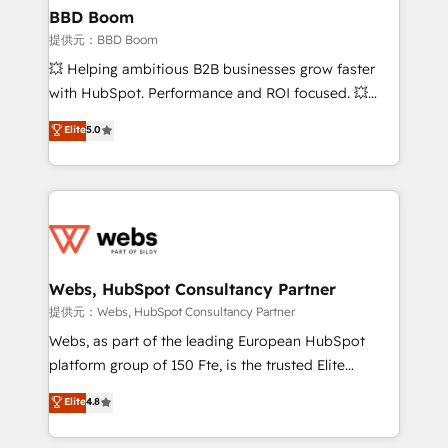
Custom APIs and third-party integrations 📈 End-to-
BBD Boom
End Revenue Acceleration • Lifecycle marketing and
提供元：BBD Boom
pipeline growth programs • Sales enablement tools
💥 Helping ambitious B2B businesses grow faster
and CRM optimization • Retention strategies with
with HubSpot. Performance and ROI focused. 💥
customer journey mapping 🏅 Elite-Level HubSpot
BBD Boom is the HubSpot partner that can help you
Elite
5.0
Execution • 750+ onboardings and 2,000+
to HubSpot Better. We work with your teams to
implementations • Deep expertise across marketing,
solve all your HubSpot challenges and improve user
sales, and service hubs • Built-in flexibility for
adoption, sales process and marketing results.
startups to global brands
Services 📚 Onboarding your team to HubSpot for
the first time 🔧 Designing and optimising your
HubSpot set-up for better results 🌐 Website design
and build using HubSpot 🔌 Integrating HubSpot
Webs, HubSpot Consultancy Partner
with other systems 🎓 Training your teams to be
提供元：Webs, HubSpot Consultancy Partner
HubSpot pros 📊 Lead generation services using
Webs, as part of the leading European HubSpot
HubSpot Why us? - SIX HubSpot Accreditations -
platform group of 150 Fte, is the trusted Elite
awarded by HubSpot after a rigorous process for
HubSpot CRM Partner offering you a roadmap on
Elite
4.8
CRM, Solutions Architecture, Onboarding , Data
maximizing EBITDA and achieving Commercial
Migration, Custom Integration & Platform
Excellence. With our targeted processes, we