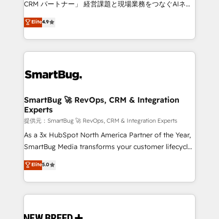
CRM パートナー」 経営課題と現場業務をつなぐAIネイ
ティブ・エージェンシーとして、HubSpot Eliteの実装
Elite
4.9
力で顧客フロント業務を再設計します。 💡 100inc は何
をする会社か？ HubSpotを共通基盤に、AIエージェン
トを組み込んだ顧客フロント業務（マーケティング・営
業・CS）を組織全体で設計・実装する日本のAIネイテ
ィブ・エージェンシーです。事業部・グループ会社・部
門が分立する組織で、データと業務プロセスのサイロ化
を、CRMを軸とした全社共通基盤に再構築します。意
SmartBug 🚀 RevOps, CRM & Integration
Experts
思決定者・PMO・現場担当者に並走します。 1️⃣
HubSpot導入・活用支援 顧客データの一元化から、
提供元：SmartBug 🚀 RevOps, CRM & Integration Experts
GTMの見える化・自動化まで。全Hub統合運用、デー
As a 3x HubSpot North America Partner of the Year,
タ品質設計、グループ横断のCRM統合に対応します。
SmartBug Media transforms your customer lifecycle
2️⃣ AIエージェント組織構築 営業・マーケティング業務
into a revenue engine. Our unified ecosystem
Elite
5.0
の一部をAIが自律実行する組織への移行を設計・実装。
includes specialized divisions Globalia (AI &
Breeze・Claude等をHubSpotと連携させ、役割定義・
Software) and Point Success Media (Paid Media),
運用ルール・成果指標まで含めて設計します。 3️⃣ 全社
making this the official home for all three brands. 🔄
DX × AI推進のPMO伴走支援 複数部門をまたぐDX×AI変
Implementation & Integration - Seamless migrations
革を、構想から実装・定着までPMOとして主導。「設
and system integrations powered by Globalia’s