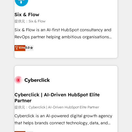
Reviews and 4.9/5 rating in Clutch Reviews. Digifianz
helps the following industries: logistics & 3PL, home
Six & Flow
improvement & construction, branding and
提供元：Six & Flow
commercialization, real estate, health, education,
Six & Flow is an AI-first HubSpot consultancy and
SaaS, Software Dev & IT and consulting, make the
RevOps partner helping ambitious organisations
most out of their HubSpot experience operating in
grow with clarity, confidence, and intelligence.
Elite
5.0
the United States, EU, UAE, Mexico and Latin
Operating across the UK, Netherlands, Ireland, and
America. From casual user to super fan: make
Canada, we’ve delivered thousands of successful
HubSpot an experience you LOVE!
HubSpot projects for mid-market and enterprise
clients worldwide, with over 10 years experience. We
combine HubSpot, data, and AI to design connected
go-to-market systems that align people, process,
and technology for predictable, scalable revenue
Cyberclick | AI-Driven HubSpot Elite
Partner
growth. Our expertise spans RevOps, CRM and data
architecture, AI enablement, and strategic marketing,
提供元：Cyberclick | AI-Driven HubSpot Elite Partner
delivered through our proprietary FLAIR framework
Cyberclick is an AI-powered digital growth agency
for responsible AI adoption. As a HubSpot Elite
that helps brands connect technology, data, and
Partner and ISO 27001:2022 certified consultancy,
creativity to achieve measurable results. Founded in