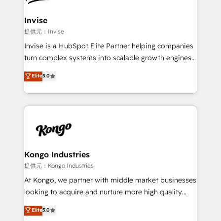
automating and optimizing your marketing, sales &
service operations with AI, designing and building
Invise
your website, and we drive growth through Account-
提供元：Invise
Based Marketing, SEO, SEA and many other tactics.
Invise is a HubSpot Elite Partner helping companies
No worries, we will advise you in which to deploy
turn complex systems into scalable growth engines.
and help you to get the best measurable ROI. This
We combine strategy, technology and change
Elite
5.0
brings us to our mission; to effectively guide as
management to drive measurable results. As part of
much Benelux companies as possible to be
the fast-growing Siloy Group, we unite more than
commercially successful.
250+ HubSpot experts across Europe – ready to
build a CRM architecture optimized to support your
business goals. Talk to us if you’re looking to: -
Connect marketing, sales and operations around one
reliable source of truth - Unlock the full value of your
Kongo Industries
CRM and marketing data, not just implement a
提供元：Kongo Industries
system - Accelerate impact with a partner who
At Kongo, we partner with middle market businesses
understands both strategy and technology
looking to acquire and nurture more high quality
leads. We use digital media, marketing cloud,
Elite
5.0
automation and software integration to drive sales