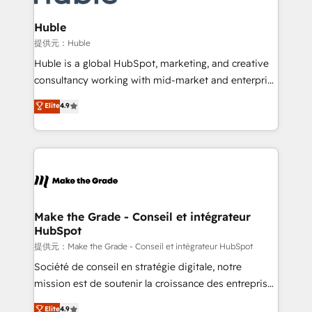
Award 🏆2022 Platform Migration Excellence Impact
Award 🏆2020 Elite Solutions Partner 🏆2019
Huble
Integrations HubSpot Impact Award 🏆2019
提供元：Huble
Marketing Enablement HubSpot Impact Award 🏆
Huble is a global HubSpot, marketing, and creative
2018 Website Design HubSpot Impact Award 🏆2017
consultancy working with mid-market and enterprise
Website Design HubSpot Impact Award 🏆2016
businesses. We go beyond implementation, shaping
Elite
4.9
Growth-Driven Design Agency of the Year 🏆2016
the strategy, processes, and teams that turn
Sales Enablement HubSpot Impact Award 🏆2015
HubSpot into a genuine growth engine. Named
Growth-Driven Design Agency of the Year 🏆2015
HubSpot's Global Partner of the Year in 2024,
Became the 5th Agency to reach Diamond 🏆2014
consistently ranked among their top 5 partners
HubSpot COS Performance Award 🏆2014 HubSpot
worldwide, and with over 15 years in the ecosystem,
COS Design Award 🏆2013 HubSpot Marketplace
Huble has built a track record that speaks for itself.
Provider of the Year 🏆2011 Became a HubSpot
One company, one operating model, delivering
Make the Grade - Conseil et intégrateur
Partner 📆Founded in 1997
HubSpot
across offices and consulting teams in the UK, USA,
Canada, Germany, France, Belgium, Singapore, and
提供元：Make the Grade - Conseil et intégrateur HubSpot
South Africa. Certified compliant with ISO/IEC
Société de conseil en stratégie digitale, notre
27001:2022 and ISO 9001:2015 across all seven
mission est de soutenir la croissance des entreprises
international offices and 175+ employees.
B2B à travers l’acquisition de nouveaux clients,
Elite
4.9