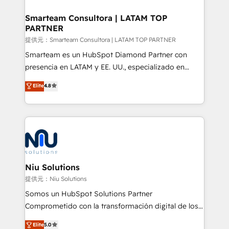
implementation, aligning people, processes, data
and technology around a single source of truth to
Smarteam Consultora | LATAM TOP
PARTNER
support sustainable growth and better decision-
making. Working with clients locally and globally, our
提供元：Smarteam Consultora | LATAM TOP PARTNER
expertise includes HubSpot onboarding and CRM
Smarteam es un HubSpot Diamond Partner con
implementation, automation, sales and customer
presencia en LATAM y EE. UU., especializado en
experience strategy, web development, integrations,
implementaciones de HubSpot, integraciones API y
Elite
4.8
and data-driven campaigns. Winners of the first
optimización de procesos comerciales con IA. Con
Global HEART Award, Yamini Rogan, CEO of
más de 6 años de experiencia, hemos liderado 100+
HubSpot said "We love the impact you are having in
implementaciones conectando HubSpot con SAP,
the community - we are so glad to work with you."
ERPs, e-commerce, plataformas financieras,
Connect with us to see how we can do better and be
WhatsApp y sistemas logísticos. Nuestro equipo
better together 🏆
multicultural trabaja en español, inglés y portugués,
uniendo visión estratégica y excelencia técnica para
Niu Solutions
generar resultados medibles. Apoyamos a empresas
提供元：Niu Solutions
de construcción, educación, tecnología, retail, e-
Somos un HubSpot Solutions Partner
commerce, salud, financieras, seguros y servicios,
Comprometido con la transformación digital de los
ayudándolas a conectar sistemas, escalar equipos y
procesos comerciales de las empresas en
Elite
5.0
tomar decisiones basadas en datos. 🌎 Highlights: