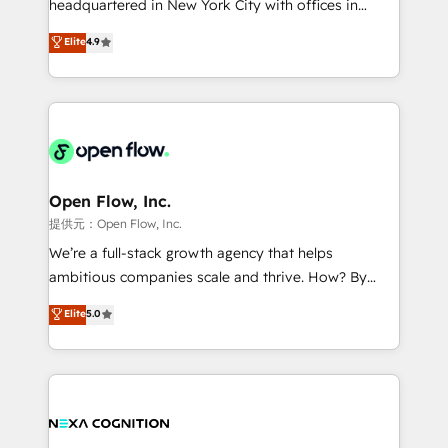
headquartered in New York City with offices in
development; AI automation; and data services. As
Toronto, London and Melbourne. As a global
Elite
4.9
a Ticketmaster Nexus Partner, we deliver advanced
HubSpot partner, we specialize in working with
sports and events integrations in the HubSpot
sophisticated B2B companies to implement the
ecosystem. We also build and maintain proprietary
HubSpot CRM platform across client organizations.
HubSpot apps including JinnSync. Our credentials
Our vertical market expertise includes
include five HubSpot Academy accreditations, six
industrial/manufacturing, professional services,
HubSpot Awards, recognition in Financial Services
architecture/engineering/construction (AEC),
and Real Estate, and 80+ five-star reviews.
distribution, commercial real estate, technology,
Open Flow, Inc.
finserv/fintech, IT managed services, transportation
提供元：Open Flow, Inc.
& logistics, energy/solar, staffing and recruiting,
We’re a full-stack growth agency that helps
media, healthcare and government contractors. Our
ambitious companies scale and thrive. How? By
scope of services encompasses Platform Solutions,
upgrading and streamlining every single revenue-
Elite
5.0
Technical Solutions, Enablement Solutions, Digital
generating aspect of your business. We’re proud
Solutions and Growth Solutions. As a fully
HubSpot Elite Solutions Partners and devout CRM
accredited and five-star rated firm, Wendt Partners
nerds who can harness HubSpot’s custom digital
brings a deep bench of expertise to each client
tools to improve each touchpoint of your customer
engagement. In addition, we are SOC 2, ISO 27001,
experience. Working hand-in-hand with your team,
GDPR and HIPAA compliant for global IT security
we’ll assemble a RevOps machine that drives more