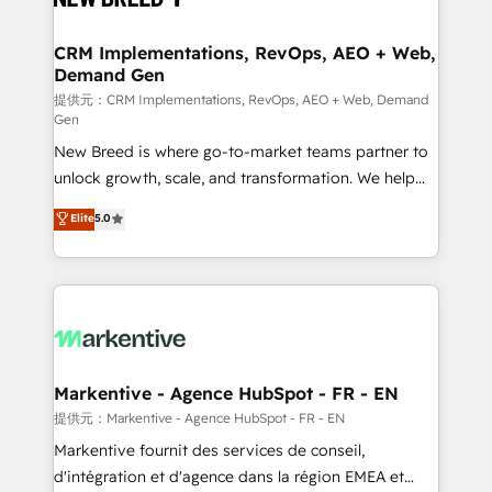
定の代行ではなく、設計の責任」を引き受け、部門横断
technical development team. - 19 HubSpot-certified
の統合・浸透・変革管理を実行します。 ▸ CMS戦略設
trainers to drive platform adoption. 📈 Revenue
CRM Implementations, RevOps, AEO + Web,
計・構築：リード獲得・CVR・SEOを前提にした情報設
Demand Gen
Generation - Full-funnel marketing and high-
計・導線設計・テンプレート設計をContent Hubで一体
performance advertising via Point Success Media. -
提供元：CRM Implementations, RevOps, AEO + Web, Demand
Gen
提供。 ▸ 既存CRM・MAからの移行支援：Salesforce・
Expert deployment of Breeze AI and custom agents
Marketo・Pardot等からの移行、カスタム設計、履歴
New Breed is where go-to-market teams partner to
to automate growth. 🏆 Elite Excellence - 8 platform
データ移行と活用設計まで。 ▸ AEO対応：ChatGPT・
unlock growth, scale, and transformation. We help
accreditations and deep HIPAA-compliance
Perplexity等のAI検索からの流入・引用を前提にコンテ
companies activate HubSpot’s AI-powered
expertise. - A team of 250+ experts dedicated to
Elite
5.0
ンツとサイト構造を最適化。 🏆 なぜ100incを選ぶの
customer platform and operationalize HubSpot’s
your resilient growth.
か？ ✓ HubSpot Eliteパートナー認定 ✓ HubSpotアワ
Loop Marketing framework through expert-led
ード受賞・HUGリーダー ✓ ISO27001:2022 /
services, smart agents, and purpose-built apps,
ISO9001:2015 取得 ✓ 400社以上の導入実績 ✓
tailored to your business. Together, we unlock
HubSpot大百科 出版 CRM・AI活用に関するご相談、現
results, fast. ⚙️CRM & RevOps: Align all Hubs to your
状整理の壁打ちなど、構想段階からお気軽にお問い合わ
buyer journey for clean data, scalability, & reporting.
せください。
🎯Demand Gen & ABM: Drive pipeline with inbound,
Markentive - Agence HubSpot - FR - EN
ABM, AEO, SEO, & paid media. 👩‍💻Web Design:
提供元：Markentive - Agence HubSpot - FR - EN
Build high-performing websites with UX, messaging,
Markentive fournit des services de conseil,
& conversion strategy that drive results. 🤖AI
d'intégration et d'agence dans la région EMEA et