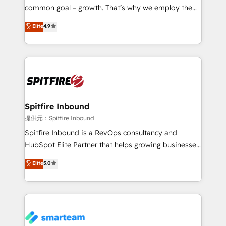
implementation and training. Skilled in-house
common goal – growth. That’s why we employ the
developers are building HubSpot CMS websites and
latest innovations in disruptive technology in our
Elite
4.9
complex API integrations with external platforms.
approach to web design, sales enablement and
Working from several campuses across Belgium, The
inbound marketing that deliver month-on-month
Netherlands, Denmark and Sweden, iO currently
growth for our client's businesses. These methods
supports the growth of big and small companies
are confirmed by data-driven results so you can see
such as Brussels Airport, Volvo, Farmaline, Agilitas,
exactly where your marketing budget is being used
Streamz and Michelin.
and how. In a few months, you can boost leads, ROI
and overall revenue to a level not feasible with
Spitfire Inbound
traditional methods. If you’re a frustrated marketing
提供元：Spitfire Inbound
manager or business owner sick of wasting budget
Spitfire Inbound is a RevOps consultancy and
with generic agencies and their outdated methods,
HubSpot Elite Partner that helps growing businesses
we are here to help. We help ambitious businesses
design predictable, scalable revenue-driving
Elite
5.0
just like yours attract more high-quality leads
strategies. With offices in South Africa and London,
throughout each stage of the buying cycle with
we take a RevOps-led approach that aligns sales,
conversion-ready websites, engaging content
marketing & service, breaks down silos, and gives
specifically targeted to your key audiences and
teams the clarity to operate efficiently and with
enable sales teams with the process, technology and
confidence. We deliver end to end strategy and
training to smash targets.