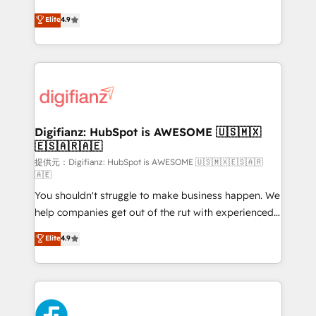
HubSpot experts ready to help you. We can
𝗳𝗼𝗿 𝘁𝗵𝗲 𝗻𝗲𝘅𝘁 𝘀𝘁𝗲𝗽? Click the 👈 '𝗖𝗼𝗻𝘁𝗮𝗰𝘁
Elite
4.9
implement the platform into complex business
𝗯𝘂𝘀𝗶𝗻𝗲𝘀𝘀' button to get in touch (𝘸𝘦'𝘳𝘦 𝘴𝘶𝘱𝘦𝘳
environments, optimise what you've got and make
𝘳𝘦𝘴𝘱𝘰𝘯𝘴𝘪𝘷𝘦)
sure you can actually use it, build your website in
HubSpot or create an inbound marketing strategy
for you and execute it on HubSpot. We are on the
G-Cloud 14 CCS (Crown Commercial Service)
framework, meaning we've been accredited by
Digifianz: HubSpot is AWESOME 🇺🇸🇲🇽
🇪🇸🇦🇷🇦🇪
HubSpot and vetted by the CCS, which means we
can support public sector companies as well the
提供元：Digifianz: HubSpot is AWESOME 🇺🇸🇲🇽🇪🇸🇦🇷
🇦🇪
other ones listed in our profile. Our services: -
You shouldn't struggle to make business happen. We
HubSpot implementation - HubSpot CMS website
help companies get out of the rut with experienced,
build We can do lots of things. But everything we do
process-oriented teams implementing HubSpot
is there for you to: - Grow revenue, and run your
Elite
4.9
Marketing, Sales, Service, CMS and Operations Hub,
business more efficiently - Build stronger
so selling and actually engaging with your customers
relationships with customers - Make better
feels easy and pain-free. We are a top ranked
decisions with data - Find a new voice and reach
HubSpot Elite Partner, winner of Rookie of the Year
more people - Get the most out of your HubSpot
and Customer First Awards, 4.9/5 rating in HubSpot
investment