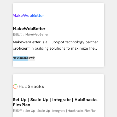
開発、運用」まで段階に合わせ、誠実なアドバイスと的
るプロジェクト参加型の支援」で、戦略・企画などのコ
確な対応をすることで、貴社のビジネスを成功に導く
ンサルティング領域から、制作・運用・代行などの
『最適なハブ』になります。 ーーーーーーーーーーー
BPO・実務まで幅広いご支援が可能です。 また、2022
ーーーーーーーーーーーーーーーーーーー 【プロジェ
年に国内初のBtoB営業DXに関する書籍『業務効率化か
クトの主な進め方】 -オンライン無料相談（初回60〜
らはじめるBtoB営業DX BtoB営業もここまでデジタル
MakeWebBetter
90分程度） -現状課題の抽出、現実的な目標の確認 -要
化できる! 」を出版いたしました。 HubSpotの導入／
提供元：MakeWebBetter
件整理、必要十分なHubSpot製品の組合せのご提案 -お
活用支援以外にも、下記のようなサービスを提供してい
MakeWebBetter is a HubSpot technology partner
見積り提示・ご承認、スケジュール決定、プロジェクト
ます。 - ABMターゲット定義 / リスト作成 - カスタマ
proficient in building solutions to maximize the
キックオフ -マーケティング戦略策定（KGI）、ウェブ
ージャーニー設計 - CRM / MA / SFAの設計 / 構築 / 定
operational efficiency of HubSpot. The fastest-
戦略・戦術の設計（KPI） -全体導線遷移設計、ビジュ
Diamond
4.9
着 - WEB / LP / BtoB-EC制作 - WEB広告(Google/FB
growing tech-enabler & facilitator, MakeWebBetter,
アルデザイン制作 -コンテンツ制作（取材、写真・動画
他)運用 - 記事コンテンツ / 動画制作 - インサイドセー
hands you the blend of HubSpot expertise &
撮影、ライティングなど） -ノーコードCMSテーマテン
ルス代行 - 営業研修 / セールスイネーブルメント - ウ
eminent solutions & integrations. Trust us to
プレート構築（CMS Hub） -顧客ライフサイクルステ
ェビナー / 展示会リード獲得 - BtoBマーケティング組
streamline your HubSpot experience. 🚀HubSpot
ージ定義・構築（CRM） -マーケティングシナリオ定
織構築
Elite Partners with 10+ years of HubSpot experience
義・構築（Marketing Hub） -営業パイプラインの定
🤝HubSpot Premier Integration partner 🤝Google
義・構築（Sales Hub） -外部システム連携
Premier Partner 2023 🌟5 HubSpot Accreditations 🌟
Set Up | Scale Up | Integrate | HubSnacks
（Salesforce,SanSan,freeeなどとのデータ連携） -テ
FlexPlan
Won HubSpot Theme Challenge 2021 🌟INBOUND’19
スト公開・ブラウザチェック -本番公開、操作レクチャ
HubSpot Rising Star Why us? Harnessing the full
提供元：Set Up | Scale Up | Integrate | HubSnacks FlexPlan
ー・マニュアル作成 -運用支援開始 ーーーーーーーーー