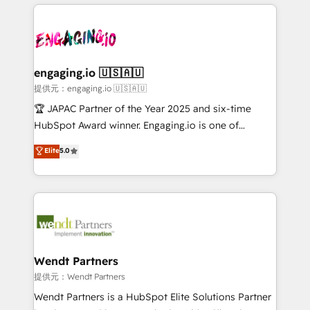
experience with CRM, Marketing, Sales & Service
Serve Revenue teams, marketing leaders, and sales
implementations - 500+ successful onboardings -
ops at mid-market companies ready to move
Own back-end developers - Complex data
beyond spreadsheets into unified systems that
migrations (e.g. Salesforce, MS Dynamics, Perfect
drive real business results.
View, SuperOffice) - Custom integrations (e.g. MS
engaging.io 🇺🇸🇦🇺
Business Central, Navision, AX, SAP, Exact, AFAS) We
提供元：engaging.io 🇺🇸🇦🇺
focus on growing B2B companies in the SME sector
🏆 JAPAC Partner of the Year 2025 and six-time
such as manufacturing, SaaS, business services and
HubSpot Award winner. Engaging.io is one of
wholesaler companies. As an experienced HubSpot
HubSpot’s most experienced Agency Partners
Elite
5.0
partner, we know how important user adoption is.
globally, delivering complex HubSpot
That's why we have developed a step-by-step
implementations for 16+ years. With 700+ projects
implementation process that focuses on user
completed across APAC and North America, we help
adoption. We’re experts on connecting data,
mid-market and enterprise organisations with CRM
technology and people with each other. Together we
migrations, custom integrations, data architecture,
strive for optimal customer processes and
automation, and portal builds. We specialise in
experiences. Systony – We believe you can grow!
Salesforce, Microsoft Dynamics, and legacy CRM
Wendt Partners
migrations; custom integrations with platforms
提供元：Wendt Partners
including Ticketmaster, Ticketek, SevenRooms,
Wendt Partners is a HubSpot Elite Solutions Partner
NetSuite, Snowflake, and Salesforce; HubSpot CMS