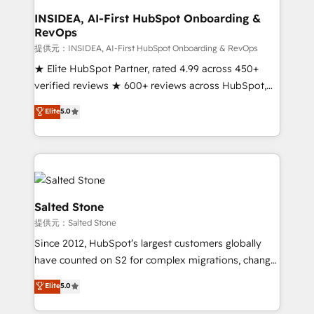
scale. 🏆 HubSpot’s CEO called us “the partner of the
INSIDEA, AI-First HubSpot Onboarding &
RevOps
future.” Others agree it is proof of trust built through
measurable impact.
提供元：INSIDEA, AI-First HubSpot Onboarding & RevOps
★ Elite HubSpot Partner, rated 4.99 across 450+
verified reviews ★ 600+ reviews across HubSpot,
G2 & Clutch ★ 150+ in-house HubSpot-certified
Elite
5.0
experts ★ 1,500+ implementations across 25+
countries ★ AI-first, RevOps-led, onboarding-
obsessed INSIDEA helps growing companies turn
HubSpot into a revenue engine. We onboard your
team, migrate your data, and build AI-powered
workflows that drive adoption from week one, in
Salted Stone
your time zone. What we do: ➤ Onboarding: Live in
提供元：Salted Stone
weeks, with workflows built around your business,
Since 2012, HubSpot’s largest customers globally
not a template. ➤ Migration: Move from any legacy
have counted on S2 for complex migrations, change
CRM. Zero downtime, full data integrity. ➤
management, systems integration, and creative
Implementation: Configure HubSpot to run your
Elite
5.0
solutions that deliver measurable impact and
revenue process. Sales, marketing, and service wired
transform brand experiences As one of the few full-