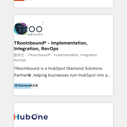
Latinoamérica, con un enfoque en Marketing, Ventas
5+ años como partner HubSpot 100+
y Servicio al Cliente. Somos un equipo de trabajo
implementaciones en LATAM y EE. UU. Expertise en
multidisciplinario de alto rendimiento, con
integraciones vía API Top #7 HubSpot Partner
conocimiento y experiencia enfocado en: 1.
LATAM 2025 🏆 Impulsamos crecimiento con CRM +
Optimizar la eficiencia operativa de nuestros
IA en múltiples industrias. 👉 ¿Listo para transformar
clientes 2. Mejorar la experiencia del cliente 3.
tus procesos comerciales?
Asegurar resultados medibles Nos especializamos
TRooInbound® - Implementation,
Integration, RevOps
en bancos, seguros, e-commerce, Desarrolladores
Inmobiliarios y Empresas Distribuidoras de
提供元：TRooInbound® - Implementation, Integration,
RevOps
Productos
TRooInbound is a HubSpot Diamond Solutions
Partner💎, helping businesses turn HubSpot into a
scalable growth engine. We work with startups, mid-
Diamond
5.0
market, and enterprise teams to maximize
HubSpot’s full potential through: 💎HubSpot Audits,
Management & Optimization 💎RevOps-powered
HubSpot Onboarding & CRM Implementation 💎
Brand Development, Growth Strategy, AI SEO &
Performance Marketing 💎Data Migration & Custom