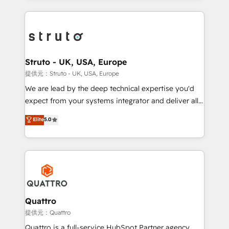
accelerate revenue growth, improve operational
operational aspects of your business, ensuring that
efficiency, and achieve ROI. 🔧 Flexible Service
each cog in your growth machine is well-oiled and
Packages: Choose ongoing support or project-based
functioning optimally. With our expertise in leading
solutions. We offer service packages designed to fit
platforms like Salesforce and HubSpot, we bring a
your requirements. Contact us today!
wealth of knowledge and experience to the table.
Struto - UK, USA, Europe
Our strategies are tailored to your business's unique
提供元：Struto - UK, USA, Europe
needs, ensuring a personalized approach that aligns
We are lead by the deep technical expertise you'd
with your growth objectives.
expect from your systems integrator and deliver all
the agency services you'd expect from your
Elite
5.0
HubSpot Solutions Partner. As one of the UK's
longest-standing partners, we are experts at
maximising the value of the HubSpot platform and
building an integrated growth stack that brings your
business, operational and technical requirements to
life, and creates a 360˚ view of your customer to
help your teams do more. We specialise in HubSpot
Quattro
technical services, website design and development
提供元：Quattro
as well as agency services that help set you up for
Quattro is a full-service HubSpot Partner agency