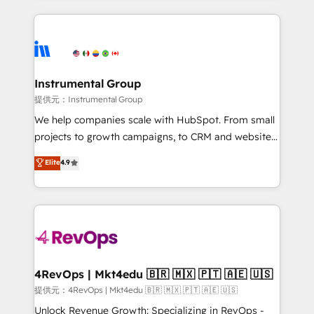
together. ➤ AI and Integrations: Layer Breeze AI,
service creative agencies in the HubSpot
custom agents, and APIs to remove manual work. ➤
ecosystem, we blend strategy, technology, & award-
Ongoing Management: Monthly tune-ups, feature
winning design to build scalable, globally
rollouts, adoption coaching. Buying HubSpot,
regionalized HubSpot websites, integrated
switching to it, or reviving a stale portal? We are
marketing campaigns, & RevOps frameworks that
Instrumental Group
built for the work.
fuel long-term success We connect the entire
提供元：Instrumental Group
customer lifecycle through seamless integrations,
We help companies scale with HubSpot. From small
ensure long-term adoption with change-
projects to growth campaigns, to CRM and websites.
management programs, and align marketing, sales,
Hire an agency that's experienced in every inch of
Elite
4.9
and service to drive sustainable growth With 6 key
HubSpot and willing to work hand-in-hand with your
HubSpot accreditations and experience across
team to simplify the complex and build a better
hundreds of organizations in dozens of industries,
experience for your team and customers.
there’s a good chance one of our globally integrated
teams has worked with clients just like you Let’s
explore whether S2 is the partner you’ve been
looking for...and get your next big initiative moving!
4RevOps | Mkt4edu 🇧🇷 🇲🇽 🇵🇹 🇦🇪 🇺🇸
提供元：4RevOps | Mkt4edu 🇧🇷 🇲🇽 🇵🇹 🇦🇪 🇺🇸
Unlock Revenue Growth: Specializing in RevOps -