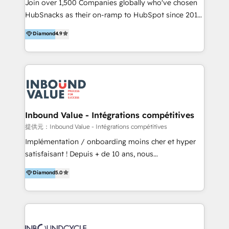
potential of the powerful HubSpot CRM. ✔️A team of
Join over 1,500 Companies globally who've chosen
ーーーーーーーーーーーーーーーーーーーーー まずは
HubSpot experts backed by over 10+ years of
HubSnacks as their on-ramp to HubSpot since 2014
ハブワンにお気軽にご相談ください。
HubSpot experience ✔️Flexible pricing models —
Simple pay-as-you-go plans that accelerate value...
Diamond
4.9
Hourly-fee (assigned one Dedicated HubSpot
1️⃣ Set Up | Onboarding New or Check-fixing existing
Admin); Monthly-fee (HubSpot Admin + Project
HubSpot portals 2️⃣ Scale Up | 100% HubSpot Task
Manager); and Fixed Project Cost (as per
Execution... Global 24/7 ... All Experts 3️⃣ Integrate |
requirement). ✔️Helped over 25,000+ customers so
your entire Tech Stack with Custom Integrations
far with our HubSpot solutions. ✔️Bespoke apps &
Slash months from your API Integration project... ⬅️
on-demand bundle services. Connect with us today!
Click "Contact Business" ⬅️ to access 150+ Kickstart
Integration templates that put HubSpot in the center
Inbound Value - Intégrations compétitives
of your tech stack, syncing... 🛍️ Shopify or
提供元：Inbound Value - Intégrations compétitives
WooCommerce 💲 Stripe or Paypal 💰 Sage or
Implémentation / onboarding moins cher et hyper
Netsuite 🤖 Google or Microsoft ✍️ DocuSign or
satisfaisant ! Depuis + de 10 ans, nous
PandaDoc 🌐 Avalara or Quaderno HubSnacks holds
accompagnons des entreprises dans
Diamond
5.0
the rare Advanced "Custom Integrations"
l’automatisation de leur croissance digitale via
Accreditation, securely sync data across... 🔄 any
HubSpot avec une approche compétitive. Nous
apps, in any direction. Stuck on your old CRM..?
aidons nos clients à générer plus de RDV en
Migrate | seamlessly off your old CRM onto a clean
automatisant les tunnels d’acquisition digitaux. Nous
new HubSpot portal with Advanced Website and
sommes une agence d’Inbound marketing et sales à