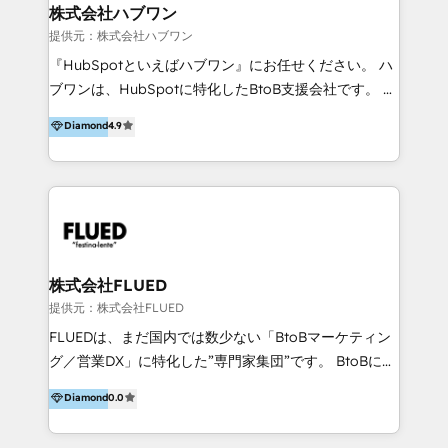
Integrations 💎Go-To-Market (GTM) Strategies &
株式会社ハブワン
Account-Based Marketing 💎CMS Development &
提供元：株式会社ハブワン
Conversion-Focused Websites With a 5.0⭐average
『HubSpotといえばハブワン』にお任せください。 ハ
rating and 140+ verified client reviews on the
ブワンは、HubSpotに特化したBtoB支援会社です。 ノ
HubSpot Ecosystem, TRooInbound is trusted by
ーコードCMS構築、CRM／MA／SFAの設計・運用、他
Diamond
4.9
businesses globally for consistent delivery and high
システムAPI連携・開発、営業定着支援、カスタマーサ
client satisfaction. With deep HubSpot expertise and
クセス体制の設計まで、ワンストップ完結できる支援体
a focus on performance, we build systems that scale
制を整えています。 HubSpotの導入支援だけでなく、
across marketing, sales, and service. Ready to grow
現場で使い続けられる仕組み、売上と効率を両立するシ
your business with a proven and reliable HubSpot
ナリオ設計まで含めてご提案。「導入して終わり」では
Diamond Partner? 👉Connect with TRooInbound
なく「成果が出るまで動き続ける」パートナーであるこ
today (https://www.trooinbound.com/contact-us)
と。それが、ハブワンのスタンスです。 また、
株式会社FLUED
HubSpotはもちろん、ferret One、WordPress、
提供元：株式会社FLUED
Movable Type（Power CMS）などの各種CMSを活用
FLUEDは、まだ国内では数少ない「BtoBマーケティン
し、延べ100社以上のBtoB企業のサイト制作経験をもと
グ／営業DX」に特化した”専門家集団”です。 BtoBに特
に、ウェブマーケテイング担当者が本当に使いやすいノ
化し、WEB制作や広告運用などのオンライン施策か
Diamond
0.0
ーコードテーマテンプレートを独自開発。 企業のさま
ら、インサイドセールスや展示会などのオフライン施策
ざまな課題やニーズに対して「戦略、設計・デザイン、
まで支援しています。 「経験豊富な”専門家集団”によ