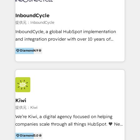
CRM Migrations using our in-house "HubScrub" Tool.
Paris, Montpellier et Rennes.
InboundCycle
提供元：InboundCycle
InboundCycle, a global HubSpot implementation
and integration provider with over 10 years of
experience, serves businesses in diverse industries.
Diamond
4.9
With offices in Spain, Chile, Mexico, and Brazil, our
team of 100+ professionals deliver multilingual
services to clients in 15 countries. As the first
HubSpot Elite Partner in Latin America and Spain,
we hold numerous accreditations, including CRM
Implementation and Data Migration. Our services
include HubSpot setup and customization,
Kiwi
Marketing Automation, Inbound Marketing, Inbound
提供元：Kiwi
Sales, and Account-Based Marketing (ABM). We use
We’re Kiwi, a digital agency focused on helping
our skills in marketing automation and integrations
companies scale through all things HubSpot. 🧡 New
to develop strategies that drive results and growth.
HubSpot user? With 250+ implementations under
Diamond
5.0
By working with InboundCycle, businesses benefit
our belt, we bring proven expertise in solutions