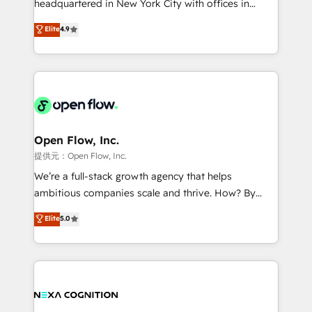
headquartered in New York City with offices in
development; AI automation; and data services. As
Toronto, London and Melbourne. As a global
Elite
4.9
a Ticketmaster Nexus Partner, we deliver advanced
HubSpot partner, we specialize in working with
sports and events integrations in the HubSpot
sophisticated B2B companies to implement the
ecosystem. We also build and maintain proprietary
HubSpot CRM platform across client organizations.
HubSpot apps including JinnSync. Our credentials
Our vertical market expertise includes
include five HubSpot Academy accreditations, six
industrial/manufacturing, professional services,
HubSpot Awards, recognition in Financial Services
architecture/engineering/construction (AEC),
and Real Estate, and 80+ five-star reviews.
distribution, commercial real estate, technology,
Open Flow, Inc.
finserv/fintech, IT managed services, transportation
提供元：Open Flow, Inc.
& logistics, energy/solar, staffing and recruiting,
We’re a full-stack growth agency that helps
media, healthcare and government contractors. Our
ambitious companies scale and thrive. How? By
scope of services encompasses Platform Solutions,
upgrading and streamlining every single revenue-
Elite
5.0
Technical Solutions, Enablement Solutions, Digital
generating aspect of your business. We’re proud
Solutions and Growth Solutions. As a fully
HubSpot Elite Solutions Partners and devout CRM
accredited and five-star rated firm, Wendt Partners
nerds who can harness HubSpot’s custom digital
brings a deep bench of expertise to each client
tools to improve each touchpoint of your customer
engagement. In addition, we are SOC 2, ISO 27001,
experience. Working hand-in-hand with your team,
GDPR and HIPAA compliant for global IT security
we’ll assemble a RevOps machine that drives more