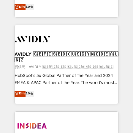
Strategy: Activate Breeze Agents, configure HubSpot
North America. Avec plus de 115 experts en
Elite
5.0
AI, & maximize AEO with tailored AI services. 🧩
marketing automation, Growth, Revops, CRM et
Integrations: Extend HubSpot with custom
webdesign. Markentive is both a consulting firm, a
integrations, hosting, & maintenance.
digital agency and an integrator. With over 115
experts in marketing automation, growth, revops,
CRM and webdesign (We focus on EMEA - USA
customers).
AVIDLY 🇬🇧🇫🇮🇸🇪🇩🇰🇺🇸🇨🇦🇳🇴🇩🇪🇦🇺
🇳🇿
提供元：AVIDLY 🇬🇧🇫🇮🇸🇪🇩🇰🇺🇸🇨🇦🇳🇴🇩🇪🇦🇺🇳🇿
HubSpot’s 5x Global Partner of the Year and 2024
EMEA & APAC Partner of the Year. The world’s most
experienced and fully accredited HubSpot Solutions
Elite
5.0
Partner. 🚀 With 2,750+ HubSpot projects delivered
and 370+ specialists across EMEA, APAC and NAM,
we de-risk complex CRM programmes and
accelerate ROI across every HubSpot Hub. 🧭 From
multi-region migrations to AI-powered automation,
we turn complexity into clarity, human at global