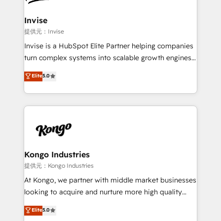
automating and optimizing your marketing, sales &
service operations with AI, designing and building
Invise
your website, and we drive growth through Account-
提供元：Invise
Based Marketing, SEO, SEA and many other tactics.
Invise is a HubSpot Elite Partner helping companies
No worries, we will advise you in which to deploy
turn complex systems into scalable growth engines.
and help you to get the best measurable ROI. This
We combine strategy, technology and change
Elite
5.0
brings us to our mission; to effectively guide as
management to drive measurable results. As part of
much Benelux companies as possible to be
the fast-growing Siloy Group, we unite more than
commercially successful.
250+ HubSpot experts across Europe – ready to
build a CRM architecture optimized to support your
business goals. Talk to us if you’re looking to: -
Connect marketing, sales and operations around one
reliable source of truth - Unlock the full value of your
Kongo Industries
CRM and marketing data, not just implement a
提供元：Kongo Industries
system - Accelerate impact with a partner who
At Kongo, we partner with middle market businesses
understands both strategy and technology
looking to acquire and nurture more high quality
leads. We use digital media, marketing cloud,
Elite
5.0
automation and software integration to drive sales