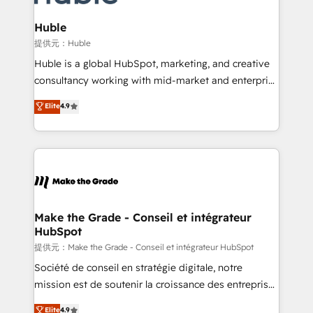
Award 🏆2022 Platform Migration Excellence Impact
Award 🏆2020 Elite Solutions Partner 🏆2019
Huble
Integrations HubSpot Impact Award 🏆2019
提供元：Huble
Marketing Enablement HubSpot Impact Award 🏆
Huble is a global HubSpot, marketing, and creative
2018 Website Design HubSpot Impact Award 🏆2017
consultancy working with mid-market and enterprise
Website Design HubSpot Impact Award 🏆2016
businesses. We go beyond implementation, shaping
Elite
4.9
Growth-Driven Design Agency of the Year 🏆2016
the strategy, processes, and teams that turn
Sales Enablement HubSpot Impact Award 🏆2015
HubSpot into a genuine growth engine. Named
Growth-Driven Design Agency of the Year 🏆2015
HubSpot's Global Partner of the Year in 2024,
Became the 5th Agency to reach Diamond 🏆2014
consistently ranked among their top 5 partners
HubSpot COS Performance Award 🏆2014 HubSpot
worldwide, and with over 15 years in the ecosystem,
COS Design Award 🏆2013 HubSpot Marketplace
Huble has built a track record that speaks for itself.
Provider of the Year 🏆2011 Became a HubSpot
One company, one operating model, delivering
Make the Grade - Conseil et intégrateur
Partner 📆Founded in 1997
HubSpot
across offices and consulting teams in the UK, USA,
Canada, Germany, France, Belgium, Singapore, and
提供元：Make the Grade - Conseil et intégrateur HubSpot
South Africa. Certified compliant with ISO/IEC
Société de conseil en stratégie digitale, notre
27001:2022 and ISO 9001:2015 across all seven
mission est de soutenir la croissance des entreprises
international offices and 175+ employees.
B2B à travers l’acquisition de nouveaux clients,
Elite
4.9