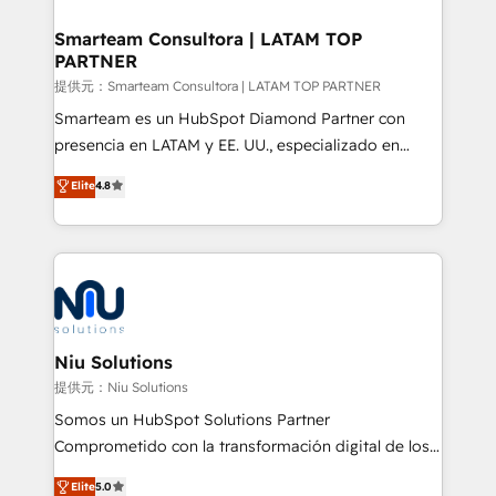
implementation, aligning people, processes, data
and technology around a single source of truth to
Smarteam Consultora | LATAM TOP
PARTNER
support sustainable growth and better decision-
making. Working with clients locally and globally, our
提供元：Smarteam Consultora | LATAM TOP PARTNER
expertise includes HubSpot onboarding and CRM
Smarteam es un HubSpot Diamond Partner con
implementation, automation, sales and customer
presencia en LATAM y EE. UU., especializado en
experience strategy, web development, integrations,
implementaciones de HubSpot, integraciones API y
Elite
4.8
and data-driven campaigns. Winners of the first
optimización de procesos comerciales con IA. Con
Global HEART Award, Yamini Rogan, CEO of
más de 6 años de experiencia, hemos liderado 100+
HubSpot said "We love the impact you are having in
implementaciones conectando HubSpot con SAP,
the community - we are so glad to work with you."
ERPs, e-commerce, plataformas financieras,
Connect with us to see how we can do better and be
WhatsApp y sistemas logísticos. Nuestro equipo
better together 🏆
multicultural trabaja en español, inglés y portugués,
uniendo visión estratégica y excelencia técnica para
Niu Solutions
generar resultados medibles. Apoyamos a empresas
提供元：Niu Solutions
de construcción, educación, tecnología, retail, e-
Somos un HubSpot Solutions Partner
commerce, salud, financieras, seguros y servicios,
Comprometido con la transformación digital de los
ayudándolas a conectar sistemas, escalar equipos y
procesos comerciales de las empresas en
Elite
5.0
tomar decisiones basadas en datos. 🌎 Highlights: