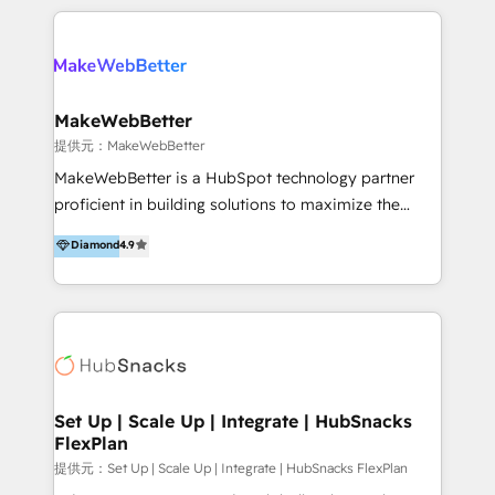
開発、運用」まで段階に合わせ、誠実なアドバイスと的
るプロジェクト参加型の支援」で、戦略・企画などのコ
確な対応をすることで、貴社のビジネスを成功に導く
ンサルティング領域から、制作・運用・代行などの
『最適なハブ』になります。 ーーーーーーーーーーー
BPO・実務まで幅広いご支援が可能です。 また、2022
ーーーーーーーーーーーーーーーーーーー 【プロジェ
年に国内初のBtoB営業DXに関する書籍『業務効率化か
クトの主な進め方】 -オンライン無料相談（初回60〜
らはじめるBtoB営業DX BtoB営業もここまでデジタル
MakeWebBetter
90分程度） -現状課題の抽出、現実的な目標の確認 -要
化できる! 」を出版いたしました。 HubSpotの導入／
提供元：MakeWebBetter
件整理、必要十分なHubSpot製品の組合せのご提案 -お
活用支援以外にも、下記のようなサービスを提供してい
MakeWebBetter is a HubSpot technology partner
見積り提示・ご承認、スケジュール決定、プロジェクト
ます。 - ABMターゲット定義 / リスト作成 - カスタマ
proficient in building solutions to maximize the
キックオフ -マーケティング戦略策定（KGI）、ウェブ
ージャーニー設計 - CRM / MA / SFAの設計 / 構築 / 定
operational efficiency of HubSpot. The fastest-
戦略・戦術の設計（KPI） -全体導線遷移設計、ビジュ
Diamond
4.9
着 - WEB / LP / BtoB-EC制作 - WEB広告(Google/FB
growing tech-enabler & facilitator, MakeWebBetter,
アルデザイン制作 -コンテンツ制作（取材、写真・動画
他)運用 - 記事コンテンツ / 動画制作 - インサイドセー
hands you the blend of HubSpot expertise &
撮影、ライティングなど） -ノーコードCMSテーマテン
ルス代行 - 営業研修 / セールスイネーブルメント - ウ
eminent solutions & integrations. Trust us to
プレート構築（CMS Hub） -顧客ライフサイクルステ
ェビナー / 展示会リード獲得 - BtoBマーケティング組
streamline your HubSpot experience. 🚀HubSpot
ージ定義・構築（CRM） -マーケティングシナリオ定
織構築
Elite Partners with 10+ years of HubSpot experience
義・構築（Marketing Hub） -営業パイプラインの定
🤝HubSpot Premier Integration partner 🤝Google
義・構築（Sales Hub） -外部システム連携
Premier Partner 2023 🌟5 HubSpot Accreditations 🌟
Set Up | Scale Up | Integrate | HubSnacks
（Salesforce,SanSan,freeeなどとのデータ連携） -テ
FlexPlan
Won HubSpot Theme Challenge 2021 🌟INBOUND’19
スト公開・ブラウザチェック -本番公開、操作レクチャ
HubSpot Rising Star Why us? Harnessing the full
提供元：Set Up | Scale Up | Integrate | HubSnacks FlexPlan
ー・マニュアル作成 -運用支援開始 ーーーーーーーーー