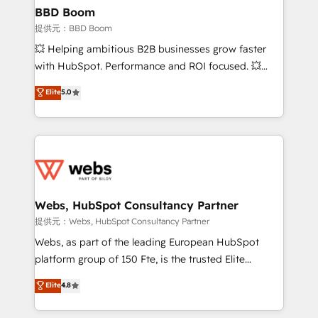
Custom APIs and third-party integrations 📈 End-to-
BBD Boom
End Revenue Acceleration • Lifecycle marketing and
提供元：BBD Boom
pipeline growth programs • Sales enablement tools
💥 Helping ambitious B2B businesses grow faster
and CRM optimization • Retention strategies with
with HubSpot. Performance and ROI focused. 💥
customer journey mapping 🏅 Elite-Level HubSpot
BBD Boom is the HubSpot partner that can help you
Elite
5.0
Execution • 750+ onboardings and 2,000+
to HubSpot Better. We work with your teams to
implementations • Deep expertise across marketing,
solve all your HubSpot challenges and improve user
sales, and service hubs • Built-in flexibility for
adoption, sales process and marketing results.
startups to global brands
Services 📚 Onboarding your team to HubSpot for
the first time 🔧 Designing and optimising your
HubSpot set-up for better results 🌐 Website design
and build using HubSpot 🔌 Integrating HubSpot
Webs, HubSpot Consultancy Partner
with other systems 🎓 Training your teams to be
提供元：Webs, HubSpot Consultancy Partner
HubSpot pros 📊 Lead generation services using
Webs, as part of the leading European HubSpot
HubSpot Why us? - SIX HubSpot Accreditations -
platform group of 150 Fte, is the trusted Elite
awarded by HubSpot after a rigorous process for
HubSpot CRM Partner offering you a roadmap on
Elite
4.8
CRM, Solutions Architecture, Onboarding , Data
maximizing EBITDA and achieving Commercial
Migration, Custom Integration & Platform
Excellence. With our targeted processes, we