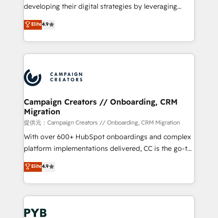
métiers ⚙️ Configuration de la plateforme HubSpot
developing their digital strategies by leveraging
📈 Configuration de rapports et tableaux de bord 🤝
technologies and automating their marketing and
Elite
4.9
Book Process & Guidelines utilisateurs 🎓
sales processes to generate growth. Our offer spans
Formations des utilisateurs
from Strategy to Operations. We specialize in CRM
onboarding and implementation, web design, sales
& marketing automation, and digital marketing. With
extensive experience working with tech companies
and manufacturers since 2002, we are committed to
empowering our clients and developing their
Campaign Creators // Onboarding, CRM
Migration
autonomy. Get to grips with HubSpot through
guided implementation and seamless integration of
提供元：Campaign Creators // Onboarding, CRM Migration
the CRM platform into your digital ecosystem. Would
With over 600+ HubSpot onboardings and complex
you like support in deploying your inbound
platform implementations delivered, CC is the go-to
marketing strategy? We'll provide support tailored
Elite Solutions Partner for businesses ready to
Elite
4.9
to your needs and sales objectives. With 125+
migrate, replatform, and scale smarter. We specialize
certifications, we are part of the most certified
in high-impact CRM and CMS migrations and
Canadian agencies, and we both hold Onboarding
onboarding from platforms like Salesforce, NetSuite,
Accreditations. Based in Canada (coast to coast), our
Zoho, Pardot, Marketo, Microsoft Dynamics, Wix,
services are offered in both English & French.