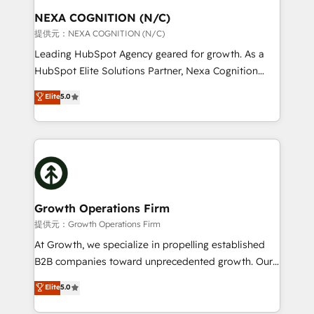
standards.
traffic, generates better leads and crushes your
NEXA COGNITION (N/C)
revenue goals. We've worked with thousands of
提供元：NEXA COGNITION (N/C)
HubSpot customers and we'd love to work with you
Leading HubSpot Agency geared for growth. As a
too! Clients come to us for: Advanced CRM solutions
HubSpot Elite Solutions Partner, Nexa Cognition
System Integrations both Custom and Native to
ranks in the top 1% of global HubSpot Partners and
Elite
5.0
HubSpot Data System Migrations between systems
has been one of the longest-standing partners since
to HubSpot New lead generation strategies Time-
2012. We empower businesses to harness the full
saving automations Fresh growth campaigns Robust
potential of HubSpot by combining strategic
help desk Unified revenue operations Dynamic
insights with technical excellence, we deliver
website development Award-winning creative
bespoke HubSpot solutions tailored to drive
design We live and breathe HubSpot and are ready
measurable growth and operational efficiency. Why
to take on real challenges!
Choose Nexa Cognition? 🚀 HubSpot Expertise: Our
Growth Operations Firm
certified team specialises in CRM implementation,
提供元：Growth Operations Firm
marketing automation, and revenue operations. 🤝
At Growth, we specialize in propelling established
Custom Solutions: From onboarding and
B2B companies toward unprecedented growth. Our
integrations, to RevOps and training. We align
focus is on fine-tuning and enhancing your growth,
Elite
5.0
HubSpot with your business needs. 🌟 Proven
sales, and marketing operations. Unlike conventional
Results: We’ve helped businesses of all sizes
marketing agencies, we dive deep into the