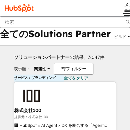
メ
ュ
戻る
全てのSolutions Partner
ビルド
ソリューションパートナー
の結果、3,047件
表示順：
関連性
フィルター
サービス：ブランディング
全てをクリア
株式会社100
提供元：株式会社100
🏢 HubSpot × AI Agent × DX を統合する「Agentic