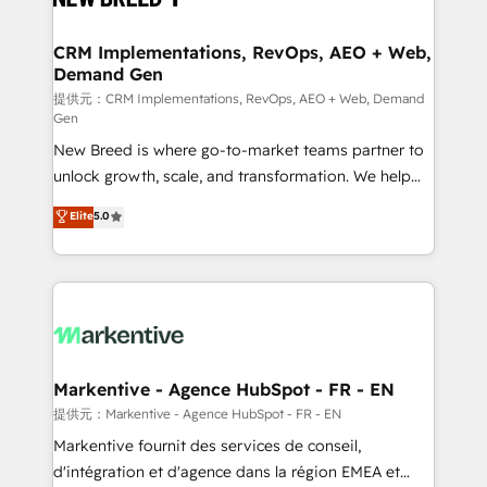
定の代行ではなく、設計の責任」を引き受け、部門横断
technical development team. - 19 HubSpot-certified
の統合・浸透・変革管理を実行します。 ▸ CMS戦略設
trainers to drive platform adoption. 📈 Revenue
CRM Implementations, RevOps, AEO + Web,
計・構築：リード獲得・CVR・SEOを前提にした情報設
Demand Gen
Generation - Full-funnel marketing and high-
計・導線設計・テンプレート設計をContent Hubで一体
performance advertising via Point Success Media. -
提供元：CRM Implementations, RevOps, AEO + Web, Demand
Gen
提供。 ▸ 既存CRM・MAからの移行支援：Salesforce・
Expert deployment of Breeze AI and custom agents
Marketo・Pardot等からの移行、カスタム設計、履歴
New Breed is where go-to-market teams partner to
to automate growth. 🏆 Elite Excellence - 8 platform
データ移行と活用設計まで。 ▸ AEO対応：ChatGPT・
unlock growth, scale, and transformation. We help
accreditations and deep HIPAA-compliance
Perplexity等のAI検索からの流入・引用を前提にコンテ
companies activate HubSpot’s AI-powered
expertise. - A team of 250+ experts dedicated to
Elite
5.0
ンツとサイト構造を最適化。 🏆 なぜ100incを選ぶの
customer platform and operationalize HubSpot’s
your resilient growth.
か？ ✓ HubSpot Eliteパートナー認定 ✓ HubSpotアワ
Loop Marketing framework through expert-led
ード受賞・HUGリーダー ✓ ISO27001:2022 /
services, smart agents, and purpose-built apps,
ISO9001:2015 取得 ✓ 400社以上の導入実績 ✓
tailored to your business. Together, we unlock
HubSpot大百科 出版 CRM・AI活用に関するご相談、現
results, fast. ⚙️CRM & RevOps: Align all Hubs to your
状整理の壁打ちなど、構想段階からお気軽にお問い合わ
buyer journey for clean data, scalability, & reporting.
せください。
🎯Demand Gen & ABM: Drive pipeline with inbound,
Markentive - Agence HubSpot - FR - EN
ABM, AEO, SEO, & paid media. 👩‍💻Web Design:
提供元：Markentive - Agence HubSpot - FR - EN
Build high-performing websites with UX, messaging,
Markentive fournit des services de conseil,
& conversion strategy that drive results. 🤖AI
d'intégration et d'agence dans la région EMEA et