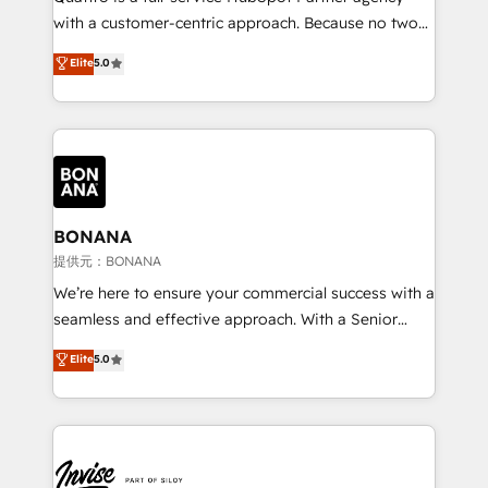
success. Now, more than ever you need to connect
with a customer-centric approach. Because no two
and align your website and marketing to sales and
clients have the same needs, Quattro offer a
Elite
5.0
customer service. It's time to empower your teams
bespoke approach for every client. Services include
to create great customer experiences that generate
business growth strategies, sales enablement, CRM
more leads, close more business and engage your
set-up, Migrations, Integrations, Enterprise level
customers. Let's work side-by-side to make it
Sales Hub, Marketing Hub, Customer Support Hub,
happen.
Ops Hub Software, inbound marketing strategy,
content strategies, branding, HubSpot CMS,
bespoke web apps and growth driven design
BONANA
websites. Experienced in helping Global B2B
提供元：BONANA
Manufacturers, Fintech, Professional Services, IT and
We’re here to ensure your commercial success with a
SaaS industries.
seamless and effective approach. With a Senior
team that has 10+ years of experience in HubSpot,
Elite
5.0
we have a deep understanding of SaaS, Business
Services and E-commerce together with Retail. We
streamline and enhance your Sales, Marketing &
Service efforts, providing insights in your
commercial operations. We're good at RevOps,