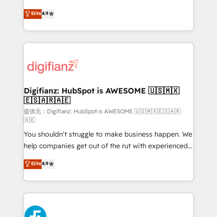
HubSpot experts ready to help you. We can
𝗳𝗼𝗿 𝘁𝗵𝗲 𝗻𝗲𝘅𝘁 𝘀𝘁𝗲𝗽? Click the 👈 '𝗖𝗼𝗻𝘁𝗮𝗰𝘁
Elite
4.9
implement the platform into complex business
𝗯𝘂𝘀𝗶𝗻𝗲𝘀𝘀' button to get in touch (𝘸𝘦'𝘳𝘦 𝘴𝘶𝘱𝘦𝘳
environments, optimise what you've got and make
𝘳𝘦𝘴𝘱𝘰𝘯𝘴𝘪𝘷𝘦)
sure you can actually use it, build your website in
HubSpot or create an inbound marketing strategy
for you and execute it on HubSpot. We are on the
G-Cloud 14 CCS (Crown Commercial Service)
framework, meaning we've been accredited by
Digifianz: HubSpot is AWESOME 🇺🇸🇲🇽
🇪🇸🇦🇷🇦🇪
HubSpot and vetted by the CCS, which means we
can support public sector companies as well the
提供元：Digifianz: HubSpot is AWESOME 🇺🇸🇲🇽🇪🇸🇦🇷
🇦🇪
other ones listed in our profile. Our services: -
You shouldn't struggle to make business happen. We
HubSpot implementation - HubSpot CMS website
help companies get out of the rut with experienced,
build We can do lots of things. But everything we do
process-oriented teams implementing HubSpot
is there for you to: - Grow revenue, and run your
Elite
4.9
Marketing, Sales, Service, CMS and Operations Hub,
business more efficiently - Build stronger
so selling and actually engaging with your customers
relationships with customers - Make better
feels easy and pain-free. We are a top ranked
decisions with data - Find a new voice and reach
HubSpot Elite Partner, winner of Rookie of the Year
more people - Get the most out of your HubSpot
and Customer First Awards, 4.9/5 rating in HubSpot
investment