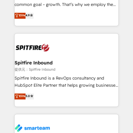
implementation and training. Skilled in-house
common goal – growth. That’s why we employ the
developers are building HubSpot CMS websites and
latest innovations in disruptive technology in our
Elite
4.9
complex API integrations with external platforms.
approach to web design, sales enablement and
Working from several campuses across Belgium, The
inbound marketing that deliver month-on-month
Netherlands, Denmark and Sweden, iO currently
growth for our client's businesses. These methods
supports the growth of big and small companies
are confirmed by data-driven results so you can see
such as Brussels Airport, Volvo, Farmaline, Agilitas,
exactly where your marketing budget is being used
Streamz and Michelin.
and how. In a few months, you can boost leads, ROI
and overall revenue to a level not feasible with
Spitfire Inbound
traditional methods. If you’re a frustrated marketing
提供元：Spitfire Inbound
manager or business owner sick of wasting budget
Spitfire Inbound is a RevOps consultancy and
with generic agencies and their outdated methods,
HubSpot Elite Partner that helps growing businesses
we are here to help. We help ambitious businesses
design predictable, scalable revenue-driving
Elite
5.0
just like yours attract more high-quality leads
strategies. With offices in South Africa and London,
throughout each stage of the buying cycle with
we take a RevOps-led approach that aligns sales,
conversion-ready websites, engaging content
marketing & service, breaks down silos, and gives
specifically targeted to your key audiences and
teams the clarity to operate efficiently and with
enable sales teams with the process, technology and
confidence. We deliver end to end strategy and
training to smash targets.