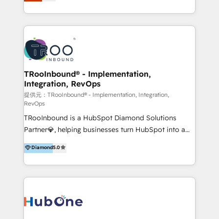
Latinoamérica, con un enfoque en Marketing, Ventas
5+ años como partner HubSpot 100+
y Servicio al Cliente. Somos un equipo de trabajo
implementaciones en LATAM y EE. UU. Expertise en
multidisciplinario de alto rendimiento, con
integraciones vía API Top #7 HubSpot Partner
conocimiento y experiencia enfocado en: 1.
LATAM 2025 🏆 Impulsamos crecimiento con CRM +
Optimizar la eficiencia operativa de nuestros
IA en múltiples industrias. 👉 ¿Listo para transformar
clientes 2. Mejorar la experiencia del cliente 3.
tus procesos comerciales?
Asegurar resultados medibles Nos especializamos
TRooInbound® - Implementation,
Integration, RevOps
en bancos, seguros, e-commerce, Desarrolladores
Inmobiliarios y Empresas Distribuidoras de
提供元：TRooInbound® - Implementation, Integration,
RevOps
Productos
TRooInbound is a HubSpot Diamond Solutions
Partner💎, helping businesses turn HubSpot into a
scalable growth engine. We work with startups, mid-
Diamond
5.0
market, and enterprise teams to maximize
HubSpot’s full potential through: 💎HubSpot Audits,
Management & Optimization 💎RevOps-powered
HubSpot Onboarding & CRM Implementation 💎
Brand Development, Growth Strategy, AI SEO &
Performance Marketing 💎Data Migration & Custom