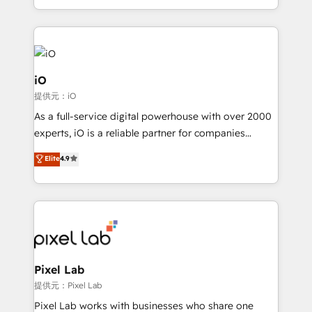
and, deliver clarity on marketing expenditure.
iO
提供元：iO
As a full-service digital powerhouse with over 2000
experts, iO is a reliable partner for companies
looking to strengthen their position in the fields of
Elite
4.9
marketing, technology, content, strategy and
creation. iO combines in-depth knowledge on both
the marketing and technology end of HubSpot,
creating impactful inbound marketing strategies
from end-to-end. Teams of marketing specialists,
developers, copywriters and designers work side by
side to meet the specific demands of every client
Pixel Lab
and project. Dedicated HubSpot teams combine all
提供元：Pixel Lab
skills for HubSpot projects from strategy to
Pixel Lab works with businesses who share one