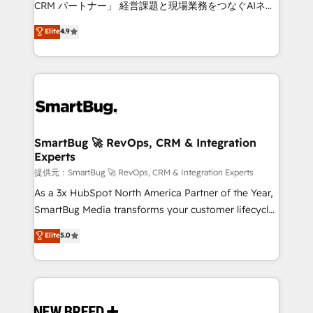
CRM パートナー」 経営課題と現場業務をつなぐAIネイ
ティブ・エージェンシーとして、HubSpot Eliteの実装
Elite
4.9
力で顧客フロント業務を再設計します。 💡 100inc は何
をする会社か？ HubSpotを共通基盤に、AIエージェン
トを組み込んだ顧客フロント業務（マーケティング・営
業・CS）を組織全体で設計・実装する日本のAIネイテ
ィブ・エージェンシーです。事業部・グループ会社・部
門が分立する組織で、データと業務プロセスのサイロ化
を、CRMを軸とした全社共通基盤に再構築します。意
SmartBug 🚀 RevOps, CRM & Integration
Experts
思決定者・PMO・現場担当者に並走します。 1️⃣
HubSpot導入・活用支援 顧客データの一元化から、
提供元：SmartBug 🚀 RevOps, CRM & Integration Experts
GTMの見える化・自動化まで。全Hub統合運用、デー
As a 3x HubSpot North America Partner of the Year,
タ品質設計、グループ横断のCRM統合に対応します。
SmartBug Media transforms your customer lifecycle
2️⃣ AIエージェント組織構築 営業・マーケティング業務
into a revenue engine. Our unified ecosystem
Elite
5.0
の一部をAIが自律実行する組織への移行を設計・実装。
includes specialized divisions Globalia (AI &
Breeze・Claude等をHubSpotと連携させ、役割定義・
Software) and Point Success Media (Paid Media),
運用ルール・成果指標まで含めて設計します。 3️⃣ 全社
making this the official home for all three brands. 🔄
DX × AI推進のPMO伴走支援 複数部門をまたぐDX×AI変
Implementation & Integration - Seamless migrations
革を、構想から実装・定着までPMOとして主導。「設
and system integrations powered by Globalia’s