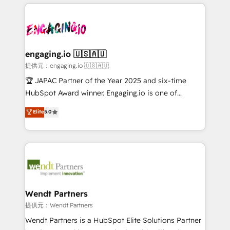
experience with CRM, Marketing, Sales & Service
Serve Revenue teams, marketing leaders, and sales
implementations - 500+ successful onboardings -
ops at mid-market companies ready to move
Own back-end developers - Complex data
beyond spreadsheets into unified systems that
migrations (e.g. Salesforce, MS Dynamics, Perfect
drive real business results.
View, SuperOffice) - Custom integrations (e.g. MS
engaging.io 🇺🇸🇦🇺
Business Central, Navision, AX, SAP, Exact, AFAS) We
提供元：engaging.io 🇺🇸🇦🇺
focus on growing B2B companies in the SME sector
🏆 JAPAC Partner of the Year 2025 and six-time
such as manufacturing, SaaS, business services and
HubSpot Award winner. Engaging.io is one of
wholesaler companies. As an experienced HubSpot
HubSpot’s most experienced Agency Partners
Elite
5.0
partner, we know how important user adoption is.
globally, delivering complex HubSpot
That's why we have developed a step-by-step
implementations for 16+ years. With 700+ projects
implementation process that focuses on user
completed across APAC and North America, we help
adoption. We’re experts on connecting data,
mid-market and enterprise organisations with CRM
technology and people with each other. Together we
migrations, custom integrations, data architecture,
strive for optimal customer processes and
automation, and portal builds. We specialise in
experiences. Systony – We believe you can grow!
Salesforce, Microsoft Dynamics, and legacy CRM
Wendt Partners
migrations; custom integrations with platforms
提供元：Wendt Partners
including Ticketmaster, Ticketek, SevenRooms,
Wendt Partners is a HubSpot Elite Solutions Partner
NetSuite, Snowflake, and Salesforce; HubSpot CMS