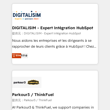
Enablement -Onboarded over 500 businesses to
strengthen your digital transformation and minimize
HubSpot -Top 1% of partners worldwide -In-house
costs. As HubSpot's Advanced Accredited CRM
team of 25+ experts Contact us today to help you
Implementation partner, we provide expertise to
get more from your investment in HubSpot.
drive your business forward. Since 2015 we are fully
www.bbdboom.com
dedicated to HubSpot and with an experienced
DIGITALISIM - Expert Intégration HubSpot
team (50+), we work with reputable companies in
提供元：DIGITALISIM - Expert Intégration HubSpot
B2B sectors such as manufacturing, SaaS and
Nous aidons les entreprises et les dirigeants à se
business services. We prepare a customized
rapprocher de leurs clients grâce à HubSpot ! Chez
business case that demonstrates the value and
DIGITALISIM, nous avons l'intime conviction que la
Elite
5.0
impact of your digital transformation, including a
réussite des entreprises passe par l’innovation web,
detailed financial rationale with a focus on ROI and
le marketing digital, et la relation client ! C'est
TCO. As a trusted extension of your team, we
pourquoi, nos experts sont à la fois capables de
believe in the power of partnership. Together, we
gérer votre projet de création de site internet, votre
embark on a transformational journey that sets your
référencement, votre stratégie digitale et le pilotage
business up for long-term success. Unlock your
et l'intégration d'HubSpot ! Les grandes phases d'un
business. If not now, when?
projet HubSpot avec DIGITALISIM : 🧽 Nettoyage,
Parkour3 / ThinkFuel
migration et intégration des bases de données. 🚀
提供元：Parkour3 / ThinkFuel
Développement des interfaces avec vos logiciels
At Parkour3 & ThinkFuel, we support companies in