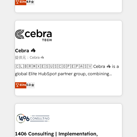
Elite
4.9
we blend strategy, creativity, and technology to help
Barcelona and operating across Spain, LATAM, and
organisations scale smarter and grow stronger.
the UK, we support global companies in building
smarter marketing, sales, and customer success
strategies. As the only HubSpot Elite Partner in
Iberia (Spain & Portugal), we combine human insight
with intelligent automation to drive sustainable
growth. Our multidisciplinary team designs solutions
Cebra 🦓
that simplify complexity, boost performance, and
提供元：Cebra 🦓
turn innovation into real impact. 🌍 Highlights •
🇨🇱🇧🇷🇲🇽🇪🇸🇺🇸🇨🇴🇵🇪🇵🇦🇸🇻 Cebra 🦓 is a
HubSpot Partner since 2012 • 2022 EMEA Impact
global Elite HubSpot partner group, combining
Award: Best Integration • 150+ successful HubSpot
technology, marketing and media expertise across
Elite
5.0
projects • Clients in 30+ industries • Proprietary
Latin America and Southern Europe, with teams
technology for integrations • Multilingual team:
across 9 countries. Born in Chile, we combine local
English, Spanish, Portuguese & Italian 👉 Grow
insight with international reach to help businesses
smarter with AI and HubSpot.
grow. For over 12 years, we’ve delivered 500+
HubSpot implementations, building end-to-end
solutions that integrate CRM, AI automation, inbound
and loop marketing, content, and digital creativity.
1406 Consulting | Implementation,