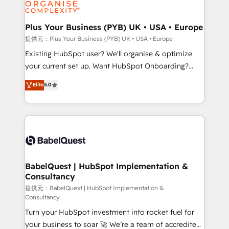
WordPress and legacy CRMs, turning fragmented
systems into unified, growth-ready HubSpot
architectures that accelerate revenue operations and
Plus Your Business (PYB) UK • USA • Europe
performance. - Multi-object CRM migration, cleanup,
提供元：Plus Your Business (PYB) UK • USA • Europe
and implementation. - Pre-built and custom
Existing HubSpot user? We'll organise & optimize
integrations across your full tech stack. - Custom
your current set up. Want HubSpot Onboarding?
object setup, CMS builds, and full-funnel automation.
We'll customise your CRM & automate your business
Elite
5.0
- Dashboards, lifecycle campaigns, and lead
processes. Welcome to our Profile! We can help
nurturing sequences. - Cross-hub setup across
with... • CRM implementation, reports & workflows,
Marketing, Sales, Operations, and Service Hubs. -
and team training • CRM migration: Salesforce,
Ongoing optimization, managed support, and
Pipedrive, Dynamics etc • Technical projects inc.
scalable retainers. Let’s make HubSpot your most
Custom API integrations & ERP systems inc. SAP and
powerful growth engine. Built to convert, scale, and
Netsuite A little about us... • Boutique 'Elite' Team (12
drive results.
super skilled members) • 150+ Clients for Sales Hub,
BabelQuest | HubSpot Implementation &
Consultancy
Marketing Hub, Service Hub, Data Hub and Website
(CMS) • ISO/IEC 27001:2022, ISO 9001:2015 and
提供元：BabelQuest | HubSpot Implementation &
Consultancy
now... ISO 42001: 2023 certified • Exclusive AI
Turn your HubSpot investment into rocket fuel for
'GuardHub' governance framework, based on ISO
your business to soar 🚀 We’re a team of accredited
42001 - helping you 'organise complexity' 𝗥𝗲𝗮𝗱𝘆