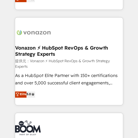
l'intégration CRM et le développement des revenus
auprès de vos comptes existants. En France et à
l'international, nous travaillons avec des ETI
ambitieuses, des grands groupes voulant aller au-
delà d’une simple transformation digitale et des
startups florissantes. Nos 3 grandes expertises sont :
➤ L’intégration de CRM et de méthodologie RevOps
Vonazon ⚡ HubSpot RevOps & Growth
Strategy Experts
pour aligner les équipes marketing, commerciales et
support client (data migration, synchronisation API,
提供元：Vonazon ⚡ HubSpot RevOps & Growth Strategy
Experts
audit et maintenance) ➤ La création de sites internet
As a HubSpot Elite Partner with 150+ certifications
de conversion qui transforment les visiteurs en
and over 5,000 successful client engagements,
opportunités d'affaires ➤ La mise en place de
Vonazon turns marketing complexity into
stratégies d'acquisition marketing (SEO, SEA,
Elite
5.0
measurable, scalable growth. From onboarding to
inbound, automatisation marketing, ABM, IA,
enterprise-grade campaigns, our in-house team
emailing) Informations clés : - 10 ans d'expérience -
builds scalable strategies that drive long-term
100+ intégrations CRM HubSpot réussies - 40
revenue. ⚙️ HubSpot Integration & Optimization •
experts conseil - 150 certifications HubSpot
Seamless CRM, CMS, and automation setup •
cumulées
Complex platform migrations and data cleanups •