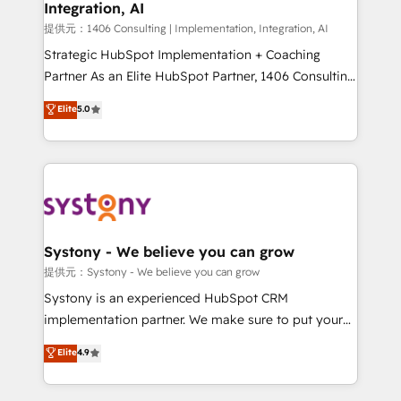
Integration, AI
Our multicultural team works in Spanish, Portuguese,
and English to design scalable strategies that drive
提供元：1406 Consulting | Implementation, Integration, AI
measurable growth. 🌎 Highlights: • 10+ years as a
Strategic HubSpot Implementation + Coaching
HubSpot partner. • 2023 Impact Awards: Platform
Partner As an Elite HubSpot Partner, 1406 Consulting
Migration Excellence. • Top 3 Partner of the Year
helps mid-market revenue teams transform how
Elite
5.0
LATAM 2022, 2023, 2024, 2025. • Partner of the Year
they sell, market, and serve. We don't just build your
2024. • Organizer of Aliados.ai (AI, marketing & tech
HubSpot—we teach your team to own it, then stay
global congress). 👉 Ready to scale your business
to help you keep winning. What We Do ⚙️ CRM
with HubSpot? Let Cebra’s experts help you grow
Implementations across Marketing, Sales, Service,
faster, smarter, and with impact.
Data & Content 📈 Sales & Marketing Alignment +
Revenue Team Enablement 🤖 Breeze AI & Custom
Agent Creation 🔄 Custom Integrations & Data
Systony - We believe you can grow
Migration Why 1406 We become part of your team.
提供元：Systony - We believe you can grow
Your team learns while we build. We fix what others
Systony is an experienced HubSpot CRM
broke. Built for mid-market reality—practical
implementation partner. We make sure to put your
solutions that work with your actual headcount and
organization's needs and goals first and think along
Elite
4.9
constraints. By the Numbers 🏆 Top 1% of all
with your organization. We are only satisfied once
HubSpot partners 🔄 Top 5% globally in client
you are too. Why Systony? - 20+ years of
retention 📅 10+ years of consistent results Who We