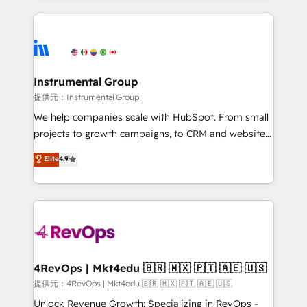
together. ➤ AI and Integrations: Layer Breeze AI,
service creative agencies in the HubSpot
custom agents, and APIs to remove manual work. ➤
ecosystem, we blend strategy, technology, & award-
Ongoing Management: Monthly tune-ups, feature
winning design to build scalable, globally
rollouts, adoption coaching. Buying HubSpot,
regionalized HubSpot websites, integrated
switching to it, or reviving a stale portal? We are
marketing campaigns, & RevOps frameworks that
Instrumental Group
built for the work.
fuel long-term success We connect the entire
提供元：Instrumental Group
customer lifecycle through seamless integrations,
We help companies scale with HubSpot. From small
ensure long-term adoption with change-
projects to growth campaigns, to CRM and websites.
management programs, and align marketing, sales,
Hire an agency that's experienced in every inch of
Elite
4.9
and service to drive sustainable growth With 6 key
HubSpot and willing to work hand-in-hand with your
HubSpot accreditations and experience across
team to simplify the complex and build a better
hundreds of organizations in dozens of industries,
experience for your team and customers.
there’s a good chance one of our globally integrated
teams has worked with clients just like you Let’s
explore whether S2 is the partner you’ve been
looking for...and get your next big initiative moving!
4RevOps | Mkt4edu 🇧🇷 🇲🇽 🇵🇹 🇦🇪 🇺🇸
提供元：4RevOps | Mkt4edu 🇧🇷 🇲🇽 🇵🇹 🇦🇪 🇺🇸
Unlock Revenue Growth: Specializing in RevOps -