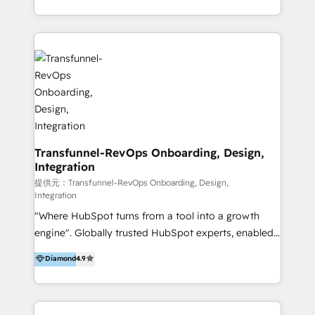
from our extensive experience and expertise in
architecture, onboarding, data migration, CRM builds
HubSpot implementation and integration, helping
and integrations. Long-time HubSpotter? We’ll help
400+ clients streamline their digital transformation
clean up your “hot mess” portal with our HubSpot
and achieve their goals.
Action Plan, then continue support through a digital
marketing retainer. Our fully remote, international
team of HubSpot experts is: + 4x accredited
Diamond partner + Leaders of a HubSpot User
Group AND Community Group for B2B Technology +
Members of HubSpot's Partner Scaled Onboarding
Transfunnel-RevOps Onboarding, Design,
Integration
program + Host of "Your HubSpot Helper" videos
on YouTube + Certified as HubSpot Trainers +
提供元：Transfunnel-RevOps Onboarding, Design,
Integration
Recipients of 150+ certifications from HubSpot
"Where HubSpot turns from a tool into a growth
Academy Whether you’re brand new to HubSpot or
engine". Globally trusted HubSpot experts, enabled
using multiple Hubs for years, we’re here to turn
1200+ organisations across USA, North America, UK,
clients into raving fans. Don’t just take our word for
Diamond
4.9
Europe, India, Australia, including big enterprise
it…check out our growing list of 5-star reviews
accounts to startups alike. Transfunnel is known for:
below!
- CUSTOM MARTECH SOLUTIONS - TECHNICAL