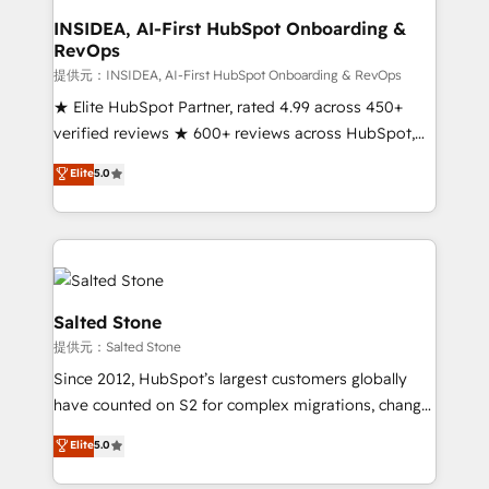
scale. 🏆 HubSpot’s CEO called us “the partner of the
INSIDEA, AI-First HubSpot Onboarding &
RevOps
future.” Others agree it is proof of trust built through
measurable impact.
提供元：INSIDEA, AI-First HubSpot Onboarding & RevOps
★ Elite HubSpot Partner, rated 4.99 across 450+
verified reviews ★ 600+ reviews across HubSpot,
G2 & Clutch ★ 150+ in-house HubSpot-certified
Elite
5.0
experts ★ 1,500+ implementations across 25+
countries ★ AI-first, RevOps-led, onboarding-
obsessed INSIDEA helps growing companies turn
HubSpot into a revenue engine. We onboard your
team, migrate your data, and build AI-powered
workflows that drive adoption from week one, in
Salted Stone
your time zone. What we do: ➤ Onboarding: Live in
提供元：Salted Stone
weeks, with workflows built around your business,
Since 2012, HubSpot’s largest customers globally
not a template. ➤ Migration: Move from any legacy
have counted on S2 for complex migrations, change
CRM. Zero downtime, full data integrity. ➤
management, systems integration, and creative
Implementation: Configure HubSpot to run your
Elite
5.0
solutions that deliver measurable impact and
revenue process. Sales, marketing, and service wired
transform brand experiences As one of the few full-