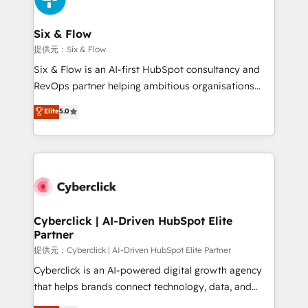
Reviews and 4.9/5 rating in Clutch Reviews. Digifianz
helps the following industries: logistics & 3PL, home
Six & Flow
improvement & construction, branding and
提供元：Six & Flow
commercialization, real estate, health, education,
Six & Flow is an AI-first HubSpot consultancy and
SaaS, Software Dev & IT and consulting, make the
RevOps partner helping ambitious organisations
most out of their HubSpot experience operating in
grow with clarity, confidence, and intelligence.
Elite
5.0
the United States, EU, UAE, Mexico and Latin
Operating across the UK, Netherlands, Ireland, and
America. From casual user to super fan: make
Canada, we’ve delivered thousands of successful
HubSpot an experience you LOVE!
HubSpot projects for mid-market and enterprise
clients worldwide, with over 10 years experience. We
combine HubSpot, data, and AI to design connected
go-to-market systems that align people, process,
and technology for predictable, scalable revenue
Cyberclick | AI-Driven HubSpot Elite
Partner
growth. Our expertise spans RevOps, CRM and data
architecture, AI enablement, and strategic marketing,
提供元：Cyberclick | AI-Driven HubSpot Elite Partner
delivered through our proprietary FLAIR framework
Cyberclick is an AI-powered digital growth agency
for responsible AI adoption. As a HubSpot Elite
that helps brands connect technology, data, and
Partner and ISO 27001:2022 certified consultancy,
creativity to achieve measurable results. Founded in