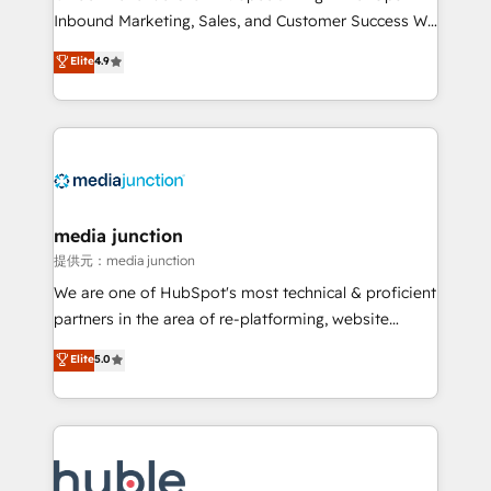
Inbound Marketing, Sales, and Customer Success We
specialize in driving revenue growth for companies
Elite
4.9
across industries through tailored marketing, sales,
and customer success strategies, utilizing RevOps
methodologies. As Latin America's largest HubSpot
partner and a global leader in education market, we
offer unparalleled insights. Operating in five
countries—Brazil, UAE (Abu Dhabi/Dubai/Sharjah),
Mexico, USA, and Portugal—we've executed over a
media junction
hundred successful operations. Our approach,
提供元：media junction
rooted in RevOps principles, integrates analysis,
We are one of HubSpot's most technical & proficient
training, planning, and qualification. Leveraging
partners in the area of re-platforming, website
technology, data analytics, CRM optimization, and
design & development. We specialize in multi-hub
Elite
5.0
inbound marketing tactics, we focus on
implementations for mid-market & enterprise
understanding, nurturing, and converting leads.
companies. We are woman-owned, powered by
Partner with us to unlock your business's full
coffee, and we ❤️ dogs. We produce award-winning
potential and achieve sustained growth in today's
work for our clients. 🏆2023 Technical Expertise
competitive market.
Impact Award 🏆2022 Technical Expertise Impact