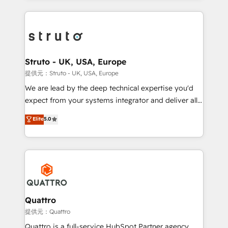
accelerate revenue growth, improve operational
operational aspects of your business, ensuring that
efficiency, and achieve ROI. 🔧 Flexible Service
each cog in your growth machine is well-oiled and
Packages: Choose ongoing support or project-based
functioning optimally. With our expertise in leading
solutions. We offer service packages designed to fit
platforms like Salesforce and HubSpot, we bring a
your requirements. Contact us today!
wealth of knowledge and experience to the table.
Struto - UK, USA, Europe
Our strategies are tailored to your business's unique
提供元：Struto - UK, USA, Europe
needs, ensuring a personalized approach that aligns
We are lead by the deep technical expertise you'd
with your growth objectives.
expect from your systems integrator and deliver all
the agency services you'd expect from your
Elite
5.0
HubSpot Solutions Partner. As one of the UK's
longest-standing partners, we are experts at
maximising the value of the HubSpot platform and
building an integrated growth stack that brings your
business, operational and technical requirements to
life, and creates a 360˚ view of your customer to
help your teams do more. We specialise in HubSpot
Quattro
technical services, website design and development
提供元：Quattro
as well as agency services that help set you up for
Quattro is a full-service HubSpot Partner agency