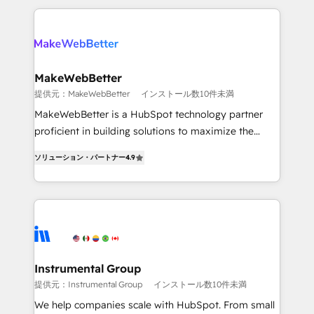
service creative agencies in the HubSpot
ecosystem, we blend strategy, technology, & award-
winning design to build scalable, globally
regionalized HubSpot websites, integrated
marketing campaigns, & RevOps frameworks that
MakeWebBetter
fuel long-term success We connect the entire
提供元：MakeWebBetter
インストール数10件未満
customer lifecycle through seamless integrations,
MakeWebBetter is a HubSpot technology partner
ensure long-term adoption with change-
proficient in building solutions to maximize the
management programs, and align marketing, sales,
operational efficiency of HubSpot. The fastest-
and service to drive sustainable growth With 6 key
ソリューション・パートナー
4.9
growing tech-enabler & facilitator, MakeWebBetter,
HubSpot accreditations and experience across
hands you the blend of HubSpot expertise &
hundreds of organizations in dozens of industries,
eminent solutions & integrations. Trust us to
there’s a good chance one of our globally integrated
streamline your HubSpot experience. 🚀HubSpot
teams has worked with clients just like you Let’s
Elite Partners with 10+ years of HubSpot experience
explore whether S2 is the partner you’ve been
🤝HubSpot Premier Integration partner 🤝Google
looking for...and get your next big initiative moving!
Premier Partner 2023 🌟5 HubSpot Accreditations 🌟
Instrumental Group
Won HubSpot Theme Challenge 2021 🌟INBOUND’19
提供元：Instrumental Group
インストール数10件未満
HubSpot Rising Star Why us? Harnessing the full
We help companies scale with HubSpot. From small