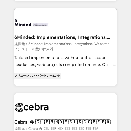
make sure your HubSpot setup becomes a
solutions to complex GTM and RevOps challenges.
powerhouse of productivity, so you can focus on
Our Expertise 🔹 Onboarding & Implementation:
what matters most: growing your business and
Accredited HubSpot Partner, ensuring smooth setup
wowing your customers. Let’s make HubSpot work
tailored to your GTM motion. 🔹 Migrations: Move
smarter for you!
from other CRMs to HubSpot without data loss or
downtime. 🔹 RevOps Strategy: Align teams,
6Minded: Implementations, Integrations,
Websites
processes, and data to drive revenue efficiency. 🔹
提供元：6Minded: Implementations, Integrations, Websites
インストール数10件未満
Integrations: Connect HubSpot with your tech stack
for better adoption. 🔹 Custom Solutions: Build
Tailored implementations without out-of-scope
tailored apps, workflows, and configurations. We are
headaches, web projects completed on time. Our in-
SOC 2 Type II and ISO 27001 certified, reinforcing
house team of certified CRM architects, experts,
ソリューション・パートナー
5.0
our commitment to data security and compliance. At
developers, designers, and marketers handles all
OneMetric, we help revenue teams focus on the
aspects of your HubSpot. ✨ 400+ global clients ✨
OneMetric that matters most: revenue.
100+ seamless migrations from 15+ different CRMs
✨ 100,000+ hours in HubSpot projects, 75+ full Hub
implementations, and 5,000+ pages ✨ CS: Clients
generating 7-digit MRR from inbound campaigns ✨
CS: 245% organic growth & +751% new visitors for a
Cebra 🦓 🇨🇱🇧🇷🇲🇽🇪🇸🇺🇸🇨🇴🇵🇪🇵🇦
full-funnel HubSpot project ✨ CS: 415% conversion
提供元：Cebra 🦓 🇨🇱🇧🇷🇲🇽🇪🇸🇺🇸🇨🇴🇵🇪🇵🇦