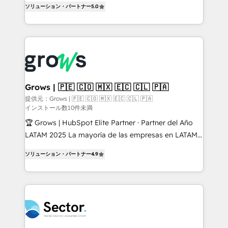
ソリューション・パートナー
5.0
prospecting, follow-ups, service triage, and
Ventes et Service sur HubSpot grâce à la Revenue
knowledge retrieval—built in HubSpot. ⚡ Fast-Track
Architecture : alignement des équipes, pipeline
& Growth-Track Services Fast-Track: Rapid HubSpot
prévisible, croissance mesurable. 🔌 Intégrations
onboarding in weeks Growth-Track: Unlock
complexes : ERP (Divalto, Sage X3, Cegid, Pennylane,
advanced optimization & adoption 📍 São Paulo, BR
Dynamics..), VOIP (Aircall, Ringover, Modjo), Shopify,
• Des Moines, IA • New York, NY
Oneflow. 💻 Développements custom : CRM UI
Extensions (React), Serverless Node.js, Custom
Grows | 🇵🇪 🇨🇴 🇲🇽 🇪🇨 🇨🇱 🇵🇦
Objects, thèmes HubL, agents IA & Breeze AI. 🎯
提供元：Grows | 🇵🇪 🇨🇴 🇲🇽 🇪🇨 🇨🇱 🇵🇦
インストール数10件未満
Secteurs : Industrie, Distribution B2B, SaaS, Services
B2B, Immobilier, Viticulture, Finance. 🚀 Nos livrables
🏆 Grows | HubSpot Elite Partner · Partner del Año
: migration sécurisée, implémentation Marketing +
LATAM 2025 La mayoría de las empresas en LATAM
Sales + Service Hub, synchronisation ERP ↔
no tienen un problema de herramientas. Tienen un
ソリューション・パートナー
4.9
HubSpot temps réel, formation équipes. 🏆 +350
problema de orden. Equipos desalineados, datos
projets livrés. Accrédités HubSpot CRM
dispersos y procesos que dependen de personas
Implementation, Data Migration & Custom
clave — no de sistemas. Eso frena el crecimiento,
Integration. 📩 Parlons de votre projet →
aunque tengas buena tecnología y ganas de escalar.
digitaweb.com
⚙️ Grows ordena los procesos comerciales, alinea
marketing, ventas y servicio, e implementa HubSpot