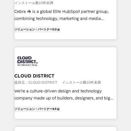
インストール数10件未満
boost with a new HubSpot site Recognized leaders:
🏆 HubSpot Platform Migration Impact Award 🏆
Cebra 🦓 is a global Elite HubSpot partner group,
Clutch HubSpot Global Leader 🏆 Finalist: HubSpot
combining technology, marketing and media
Inbound Campaign of the Year 🏆 Gold AVA Digital
expertise across Latin America and Southern
ソリューション・パートナー
5.0
Award for Best Website 🌟 Accreditations: CRM
Europe, with teams across 7 countries. Born in Chile,
Implementation, HubSpot Content Experience, CRM
we combine local insight with international reach to
Data Migration & Custom Integration
help businesses grow through technology, creativity,
AI and strategy. For over 12 years, we’ve delivered
500+ HubSpot implementations, building end-to-
end solutions that integrate CRM, AI automation,
inbound and loop marketing, content, and digital
CLOUD DISTRICT
creativity. Our multicultural team works in Spanish,
提供元：CLOUD DISTRICT
インストール数10件未満
Portuguese, and English to design scalable strategies
We’re a culture-driven design and technology
that drive measurable growth. 🌎 Highlights: • 10+
company made up of builders, designers, and big
years as a HubSpot partner. • 2023 Impact Awards:
thinkers. We blend strategy, design, and
Platform Migration Excellence. • Top 3 Partner of the
ソリューション・パートナー
4.9
development—always fueled by curiosity—to turn
Year LATAM 2022, 2023, 2024, 2025. • Partner of the
ideas, opportunities, and challenges into meaningful
Year 2024. • Organizer of Aliados.ai (AI, marketing &
experiences. To us, technology is more than just
tech global congress). 👉 Ready to scale your