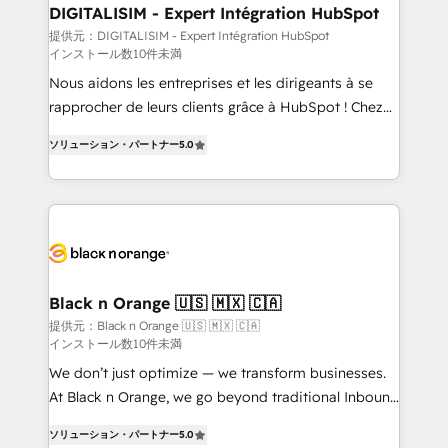
their unique business needs. We are thrilled to have
DIGITALISIM - Expert Intégration HubSpot
Blue Frog in the HubSpot ecosystem leading the
提供元：DIGITALISIM - Expert Intégration HubSpot
インストール数10件未満
way for customers!" - Yamini Rangan, CEO of
HubSpot “Our experience with the team at Blue Frog
Nous aidons les entreprises et les dirigeants à se
has been nothing short of extraordinary. Their years
rapprocher de leurs clients grâce à HubSpot ! Chez
of experience and quality of skilled staff has earned
DIGITALISIM, nous avons l'intime conviction que la
ソリューション・パートナー
5.0
them a trusted reputation within the HubSpot
réussite des entreprises passe par l’innovation web,
ecosystem as a reliable partner capable of delivering
le marketing digital, et la relation client ! C'est
remarkable experiences for our most sophisticated
pourquoi, nos experts sont à la fois capables de
clients.” - Brian Garvey, VP, Solutions Partner
gérer votre projet de création de site internet, votre
Program, HubSpot.
référencement, votre stratégie digitale et le pilotage
et l'intégration d'HubSpot ! Les grandes phases d'un
projet HubSpot avec DIGITALISIM : 🧽 Nettoyage,
Black n Orange 🇺🇸 🇲🇽 🇨🇦
migration et intégration des bases de données. 🚀
提供元：Black n Orange 🇺🇸 🇲🇽 🇨🇦
インストール数10件未満
Développement des interfaces avec vos logiciels
métiers ⚙️ Configuration de la plateforme HubSpot
We don’t just optimize — we transform businesses.
📈 Configuration de rapports et tableaux de bord 🤝
At Black n Orange, we go beyond traditional Inbound
Book Process & Guidelines utilisateurs 🎓
Marketing with our exclusive methodologies:
ソリューション・パートナー
5.0
Formations des utilisateurs
BOOMS and BOOST. Together, they form a powerful