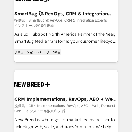
定の代行ではなく、設計の責任」を引き受け、部門横断
"accelerating a mess." ⚙️ Elite Engineering & AI
の統合・浸透・変革管理を実行します。 ▸ CMS戦略設
Scalable Architecture: Zero-technical-debt setup
SmartBug 🚀 RevOps, CRM & Integration
計・構築：リード獲得・CVR・SEOを前提にした情報設
Experts
across all Hubs, validated by our 7 HubSpot
提供元：SmartBug 🚀 RevOps, CRM & Integration Experts
計・導線設計・テンプレート設計をContent Hubで一体
インストール数10件未満
Accreditations. AI-Powered RevOps: Breeze AI,
提供。 ▸ 既存CRM・MAからの移行支援：Salesforce・
custom AI agents, and high-integrity migrations for
As a 3x HubSpot North America Partner of the Year,
Marketo・Pardot等からの移行、カスタム設計、履歴
total reporting clarity. Security & Compliance: SOC 2
SmartBug Media transforms your customer lifecycle
データ移行と活用設計まで。 ▸ AEO対応：ChatGPT・
Type I and HIPAA attested for enterprise-grade data
into a revenue engine. Our unified ecosystem
ソリューション・パートナー
5.0
Perplexity等のAI検索からの流入・引用を前提にコンテ
security. 🏆 Why Bluleadz? GTM OS Partner | 16+
includes specialized divisions Globalia (AI &
ンツとサイト構造を最適化。 🏆 なぜ100incを選ぶの
Years Experience | 1,000+ Five-Star Reviews
Software) and Point Success Media (Paid Media),
か？ ✓ HubSpot Eliteパートナー認定 ✓ HubSpotアワ
making this the official home for all three brands. 🔄
ード受賞・HUGリーダー ✓ ISO27001:2022 /
Implementation & Integration - Seamless migrations
ISO9001:2015 取得 ✓ 400社以上の導入実績 ✓
and system integrations powered by Globalia’s
HubSpot大百科 出版 CRM・AI活用に関するご相談、現
technical development team. - 19 HubSpot-certified
状整理の壁打ちなど、構想段階からお気軽にお問い合わ
trainers to drive platform adoption. 📈 Revenue
CRM Implementations, RevOps, AEO + Web,
せください。
Demand Gen
Generation - Full-funnel marketing and high-
提供元：CRM Implementations, RevOps, AEO + Web, Demand
Gen
インストール数10件未満
performance advertising via Point Success Media. -
Expert deployment of Breeze AI and custom agents
New Breed is where go-to-market teams partner to
to automate growth. 🏆 Elite Excellence - 8 platform
unlock growth, scale, and transformation. We help