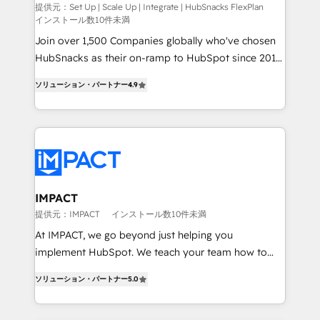
FlexPlan
design We connect people, data and technology to
提供元：Set Up | Scale Up | Integrate | HubSnacks FlexPlan
インストール数10件未満
improve customer experiences. With our bright
people, exciting ideas and can-do mentality, we
Join over 1,500 Companies globally who've chosen
ensure revenue growth on a daily basis. So tell us
HubSnacks as their on-ramp to HubSpot since 2014
your challenge; our passionate and growth driven
Simple pay-as-you-go plans that accelerate value...
ソリューション・パートナー
4.9
team of 100+ experts is ready for you! Driving digital
1️⃣ Set Up | Onboarding New or Check-fixing existing
growth | www.brightdigital.com
HubSpot portals 2️⃣ Scale Up | 100% HubSpot Task
Execution... Global 24/7 ... All Experts 3️⃣ Integrate |
your entire Tech Stack with Custom Integrations
Slash months from your API Integration project... ⬅️
Click "Contact Business" ⬅️ to access 150+ Kickstart
Integration templates that put HubSpot in the center
IMPACT
of your tech stack, syncing... 🛍️ Shopify or
提供元：IMPACT
インストール数10件未満
WooCommerce 💲 Stripe or Paypal 💰 Sage or
At IMPACT, we go beyond just helping you
Netsuite 🤖 Google or Microsoft ✍️ DocuSign or
implement HubSpot. We teach your team how to
PandaDoc 🌐 Avalara or Quaderno HubSnacks holds
master it. As the creators of the Endless Customers
the rare Advanced "Custom Integrations"
ソリューション・パートナー
5.0
System™ (the next evolution of They Ask, You
Accreditation, securely sync data across... 🔄 any
Answer), we’re the only HubSpot partner built
apps, in any direction. Stuck on your old CRM..?