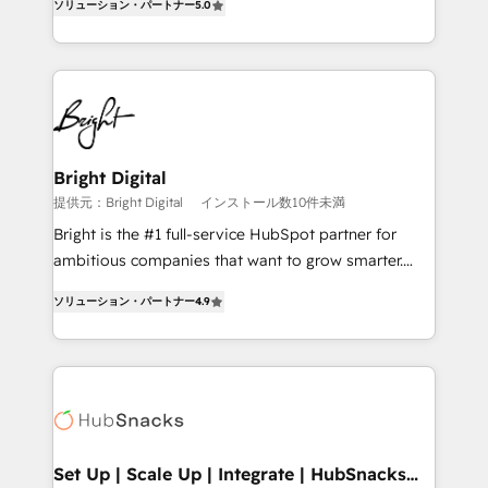
ソリューション・パートナー
5.0
Sales Enablement HubSpot Impact Award 🏆2015
revenue, and unlock the full potential of HubSpot.
Growth-Driven Design Agency of the Year 🏆2015
With deep technical and industry expertise, we fuse
Became the 5th Agency to reach Diamond 🏆2014
automation, integration, and AI innovation to deliver
HubSpot COS Performance Award 🏆2014 HubSpot
lasting impact. We specialize in: • Turnkey and end-
COS Design Award 🏆2013 HubSpot Marketplace
to-end HubSpot implementations • Onboarding for
Provider of the Year 🏆2011 Became a HubSpot
Sales, Service, Marketing & Content Hubs • AI voice
Partner 📆Founded in 1997
and chat agents, predictive automation, and smart
Bright Digital
workflows • Salesforce + HubSpot integration •
提供元：Bright Digital
インストール数10件未満
RevOps and AI-driven sales enablement • Website
Bright is the #1 full-service HubSpot partner for
design and CMS development • ERP integration: SAP,
ambitious companies that want to grow smarter.
NetSuite, Microsoft Dynamics, … • Data cleansing
From HubSpot onboarding, to training, from
and CRM migration from any platform •
ソリューション・パートナー
4.9
developing a new website to lead generation and
Client/member portals built on HubSpot • Custom
digital marketing; we do it all (and with great
and complex integrations: SAM.gov, GovWin,
results)! In short, our services include: - HubSpot
QuickBooks, PandaDoc, ClickUp, Shopify, Mapsly,
consultancy: onboarding, training, data migration -
WooCommerce, BuilderTrend, and more Experience
HubSpot development: websites, custom modules,
the difference — reach out to see how AI + HubSpot
integrations - Marketing & sales solutions: digital
can transform your business.
marketing, advertising, campaigns, content and
Set Up | Scale Up | Integrate | HubSnacks