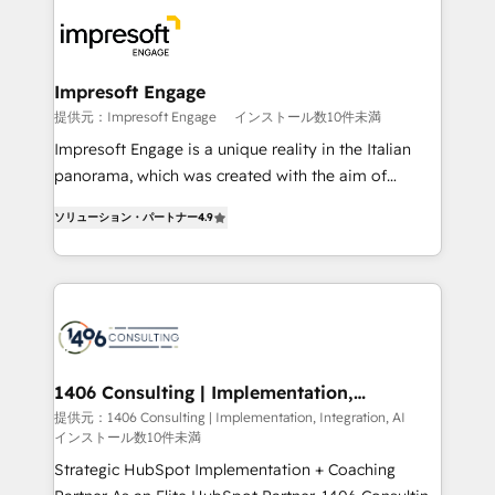
code; it’s about creating things that are useful, cool,
business with HubSpot? Let Cebra’s experts help
and—most importantly—simple. That’s why we lean
you grow faster, smarter, and with impact.
into bold ideas and shape them into thoughtful
products and strategies that actually make a
Impresoft Engage
difference.
提供元：Impresoft Engage
インストール数10件未満
Impresoft Engage is a unique reality in the Italian
panorama, which was created with the aim of
putting Customer Experience at the center by
ソリューション・パートナー
4.9
creating digital environments capable of integrating
people, processes and data. We offer the best
digital solutions on the market, ranging from CRM
processes and technologies to digital strategy, from
marketing automation to online and offline sales
processes through Customer Service Management,
allowing companies to optimize processes and meet
1406 Consulting | Implementation,
Integration, AI
the needs of the customer. We are part of Impresoft
提供元：1406 Consulting | Implementation, Integration, AI
インストール数10件未満
Group, a group of specialized and complementary
companies that divide their offer into 4
Strategic HubSpot Implementation + Coaching
Competence Centers: Smart Manufacturing,