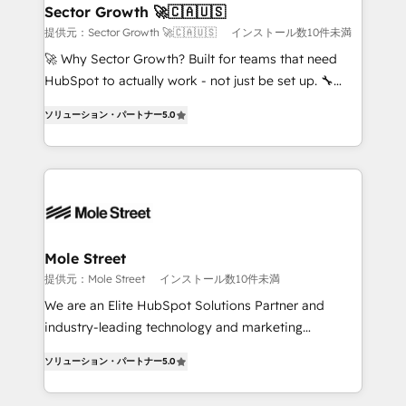
de forma que genera resultados reales desde las
Sector Growth 🚀🇨🇦🇺🇸
primeras semanas — no meses. 🤝 No entregamos
提供元：Sector Growth 🚀🇨🇦🇺🇸
インストール数10件未満
proyectos y nos vamos. Nos quedamos como
🚀 Why Sector Growth? Built for teams that need
socios estratégicos, ayudando a sostener y escalar
HubSpot to actually work - not just be set up. 🔧
lo que construimos juntos. Porque crecer sin orden
HubSpot Experts: Onboarding, migrations,
no es crecer — es solo moverse rápido. 🌎
ソリューション・パートナー
5.0
automation, and training built for adoption. ⚡ Highly
Operamos en Colombia, Perú, México, Ecuador,
Technical Execution: ERP, EMR and Custom
Chile, Panamá, Bolivia, Argentina y República
Integrations; complex builds delivered in weeks, not
Dominicana — con experiencia real en educación,
months. 🤖 AI Consulting & Agents: AI-powered
retail, salud, banca, bienes raíces, construcción y
workflows; automation agents; process optimization
B2B. ✅ Crece con orden. Crece con Grows.
inside HubSpot. 🏆 Industry Experience: 🏥
Healthcare: HIPAA implementations; secure data
Mole Street
workflows 💼 Financial Services: compliant
提供元：Mole Street
インストール数10件未満
workflows; audit-ready reporting ⚖️ Legal: client
We are an Elite HubSpot Solutions Partner and
intake; pipeline and document workflows 🛒 E-
industry-leading technology and marketing
Commerce: Shopify, WooCommerce; lifecycle and
consultancy. Our focus is on enterprise and mid-
revenue automation 🏢 Real Estate: deal pipelines;
ソリューション・パートナー
5.0
market B2B companies globally that want a strategic
portfolio and lifecycle management 🏭
approach to execute their goals through creative