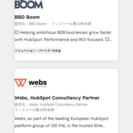
experts conseil - 150 certifications HubSpot
Seamless CRM, CMS, and automation setup •
cumulées
Complex platform migrations and data cleanups •
Custom APIs and third-party integrations 📈 End-to-
BBD Boom
End Revenue Acceleration • Lifecycle marketing and
提供元：BBD Boom
インストール数10件未満
pipeline growth programs • Sales enablement tools
💥 Helping ambitious B2B businesses grow faster
and CRM optimization • Retention strategies with
with HubSpot. Performance and ROI focused. 💥
customer journey mapping 🏅 Elite-Level HubSpot
BBD Boom is the HubSpot partner that can help you
Execution • 750+ onboardings and 2,000+
ソリューション・パートナー
5.0
to HubSpot Better. We work with your teams to
implementations • Deep expertise across marketing,
solve all your HubSpot challenges and improve user
sales, and service hubs • Built-in flexibility for
adoption, sales process and marketing results.
startups to global brands
Services 📚 Onboarding your team to HubSpot for
the first time 🔧 Designing and optimising your
HubSpot set-up for better results 🌐 Website design
and build using HubSpot 🔌 Integrating HubSpot
Webs, HubSpot Consultancy Partner
with other systems 🎓 Training your teams to be
提供元：Webs, HubSpot Consultancy Partner
インストール数10件未満
HubSpot pros 📊 Lead generation services using
HubSpot Why us? - SIX HubSpot Accreditations -
Webs, as part of the leading European HubSpot
awarded by HubSpot after a rigorous process for
platform group of 150 Fte, is the trusted Elite
CRM, Solutions Architecture, Onboarding , Data
HubSpot CRM Partner offering you a roadmap on