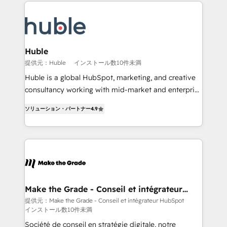
entirely around coaching and training. That means
Migrate | seamlessly off your old CRM onto a clean
we don’t do the work for you; we help you build the
new HubSpot portal with Advanced Website and
skills, processes, and internal team you need to
CRM Migrations using our in-house "HubScrub" Tool.
attract the right buyers, close deals faster, and grow
without outside dependencies. You’ll learn how to: •
Huble
Set up, audit, and organize your HubSpot portal •
提供元：Huble
インストール数10件未満
Get your sales team fully using HubSpot • Track
Huble is a global HubSpot, marketing, and creative
pipeline and revenue across the entire buyer journey
consultancy working with mid-market and enterprise
• Build an in-house marketing team that drives
businesses. We go beyond implementation, shaping
growth • Create content and videos that attract
ソリューション・パートナー
4.9
the strategy, processes, and teams that turn
buyers • Use AI to scale smarter Our coaching-led
HubSpot into a genuine growth engine. Named
approach works best for companies that are done
HubSpot's Global Partner of the Year in 2024,
with outsourcing and ready to build something that
consistently ranked among their top 5 partners
lasts. So if you're ready to become the most trusted
worldwide, and with over 15 years in the ecosystem,
voice in your market, let’s talk.
Huble has built a track record that speaks for itself.
One company, one operating model, delivering
Make the Grade - Conseil et intégrateur
HubSpot
across offices and consulting teams in the UK, USA,
提供元：Make the Grade - Conseil et intégrateur HubSpot
インストール数10件未満
Canada, Germany, France, Belgium, Singapore, and
South Africa. Certified compliant with ISO/IEC
Société de conseil en stratégie digitale, notre