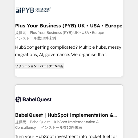
Zoho, Pardot, Marketo, Microsoft Dynamics, Wix,
WordPress and legacy CRMs, turning fragmented
systems into unified, growth-ready HubSpot
architectures that accelerate revenue operations and
Plus Your Business (PYB) UK • USA • Europe
performance. - Multi-object CRM migration, cleanup,
提供元：Plus Your Business (PYB) UK • USA • Europe
インストール数10件未満
and implementation. - Pre-built and custom
integrations across your full tech stack. - Custom
HubSpot getting complicated? Multiple hubs, messy
object setup, CMS builds, and full-funnel automation.
migrations, AI, governance. We organise that
- Dashboards, lifecycle campaigns, and lead
complexity, so your team can put HubSpot to work...
ソリューション・パートナー
5.0
nurturing sequences. - Cross-hub setup across
Welcome to our Profile! We help with: • CRM
Marketing, Sales, Operations, and Service Hubs. -
implementation, reports, workflows, and team
Ongoing optimization, managed support, and
training • CRM migration from Salesforce, Pipedrive,
scalable retainers. Let’s make HubSpot your most
Dynamics and others • Technical projects including
powerful growth engine. Built to convert, scale, and
custom API integrations • AI governance for
drive results.
HubSpot-centred operations A little about us: •
Boutique 'Elite' team of 12 • 150+ clients across Sales
BabelQuest | HubSpot Implementation &
Consultancy
Hub, Marketing Hub, Service Hub, Data Hub and
提供元：BabelQuest | HubSpot Implementation &
Consultancy
インストール数10件未満
CMS • ISO/IEC 27001:2022, ISO 9001:2015, and ISO
42001:2023 certified - the AI management standard •
Turn your HubSpot investment into rocket fuel for