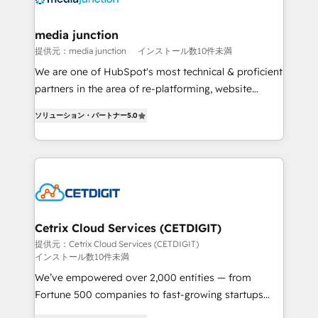
countries—Brazil, UAE (Abu Dhabi/Dubai/Sharjah),
Mexico, USA, and Portugal—we've executed over a
media junction
hundred successful operations. Our approach,
提供元：media junction
インストール数10件未満
rooted in RevOps principles, integrates analysis,
We are one of HubSpot's most technical & proficient
training, planning, and qualification. Leveraging
partners in the area of re-platforming, website
technology, data analytics, CRM optimization, and
design & development. We specialize in multi-hub
inbound marketing tactics, we focus on
ソリューション・パートナー
5.0
implementations for mid-market & enterprise
understanding, nurturing, and converting leads.
companies. We are woman-owned, powered by
Partner with us to unlock your business's full
coffee, and we ❤️ dogs. We produce award-winning
potential and achieve sustained growth in today's
work for our clients. 🏆2023 Technical Expertise
competitive market.
Impact Award 🏆2022 Technical Expertise Impact
Award 🏆2022 Platform Migration Excellence Impact
Award 🏆2020 Elite Solutions Partner 🏆2019
Cetrix Cloud Services (CETDIGIT)
Integrations HubSpot Impact Award 🏆2019
提供元：Cetrix Cloud Services (CETDIGIT)
インストール数10件未満
Marketing Enablement HubSpot Impact Award 🏆
2018 Website Design HubSpot Impact Award 🏆2017
We’ve empowered over 2,000 entities — from
Website Design HubSpot Impact Award 🏆2016
Fortune 500 companies to fast-growing startups
Growth-Driven Design Agency of the Year 🏆2016
and nonprofits — to streamline operations, scale