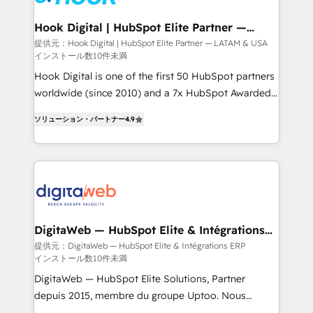
that drive real business results.
migrations (e.g. Salesforce, MS Dynamics, Perfect
View, SuperOffice) - Custom integrations (e.g. MS
Hook Digital | HubSpot Elite Partner —
LATAM & USA
Business Central, Navision, AX, SAP, Exact, AFAS) We
提供元：Hook Digital | HubSpot Elite Partner — LATAM & USA
インストール数10件未満
focus on growing B2B companies in the SME sector
such as manufacturing, SaaS, business services and
Hook Digital is one of the first 50 HubSpot partners
wholesaler companies. As an experienced HubSpot
worldwide (since 2010) and a 7x HubSpot Awarded
partner, we know how important user adoption is.
Elite Partner. With 500+ projects across the U.S.,
ソリューション・パートナー
4.9
That's why we have developed a step-by-step
Brazil, and LATAM, we combine global expertise with
implementation process that focuses on user
regional experience. Today, we are Brazil’s largest
adoption. We’re experts on connecting data,
HubSpot Elite Partner—trusted by companies across
technology and people with each other. Together we
the Americas to scale smarter. ⚙️ CRM
strive for optimal customer processes and
Implementation & Migration Onboarding across all
experiences. Systony – We believe you can grow!
Hubs, plus migrations from Salesforce, Pipedrive, RD
Station, Freshdesk, Intercom, and more. Custom
DigitaWeb — HubSpot Elite & Intégrations
ERP
objects, automations, and integrations built for
提供元：DigitaWeb — HubSpot Elite & Intégrations ERP
インストール数10件未満
growth. 🚀 AI-Driven GTM Orchestration Unify
HubSpot with LinkedIn, WhatsApp, email, paid
DigitaWeb — HubSpot Elite Solutions, Partner
media, and AI voice to drive pipeline. 🤖 AI Custom
depuis 2015, membre du groupe Uptoo. Nous
Agent Development Deploy AI agents for
aidons les ETI et PME B2B à unifier Marketing,