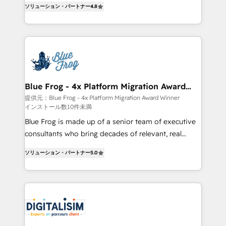
ソリューション・パートナー
4.8
Migration, Custom Integration & Platform
maximizing EBITDA and achieving Commercial
Enablement -Onboarded over 500 businesses to
Excellence. With our targeted processes, we
HubSpot -Top 1% of partners worldwide -In-house
strengthen your digital transformation and minimize
team of 25+ experts Contact us today to help you
costs. As HubSpot's Advanced Accredited CRM
get more from your investment in HubSpot.
Implementation partner, we provide expertise to
www.bbdboom.com
drive your business forward. Since 2015 we are fully
dedicated to HubSpot and with an experienced
Blue Frog - 4x Platform Migration Award
Winner
team (50+), we work with reputable companies in
提供元：Blue Frog - 4x Platform Migration Award Winner
インストール数10件未満
B2B sectors such as manufacturing, SaaS and
business services. We prepare a customized
Blue Frog is made up of a senior team of executive
business case that demonstrates the value and
consultants who bring decades of relevant, real
impact of your digital transformation, including a
world experience to our client engagements. "Blue
ソリューション・パートナー
5.0
detailed financial rationale with a focus on ROI and
Frog is a top, trusted partner in HubSpot's
TCO. As a trusted extension of your team, we
ecosystem for a reason. Their team brings over a
believe in the power of partnership. Together, we
decade of experience to the table, along with deep
embark on a transformational journey that sets your
knowledge of the HubSpot platform and strategies
business up for long-term success. Unlock your
for driving growth. They are committed to helping
business. If not now, when?
our customers grow and finding solutions that fit