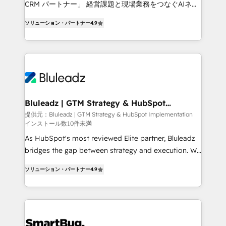
CRM. Zero downtime, full data integrity. ➤
CRM パートナー」 経営課題と現場業務をつなぐAIネイ
Implementation: Configure HubSpot to run your
ティブ・エージェンシーとして、HubSpot Eliteの実装
revenue process. Sales, marketing, and service wired
ソリューション・パートナー
4.9
力で顧客フロント業務を再設計します。 💡 100inc は何
together. ➤ AI and Integrations: Layer Breeze AI,
をする会社か？ HubSpotを共通基盤に、AIエージェン
custom agents, and APIs to remove manual work. ➤
トを組み込んだ顧客フロント業務（マーケティング・営
Ongoing Management: Monthly tune-ups, feature
業・CS）を組織全体で設計・実装する日本のAIネイテ
rollouts, adoption coaching. Buying HubSpot,
ィブ・エージェンシーです。事業部・グループ会社・部
switching to it, or reviving a stale portal? We are
門が分立する組織で、データと業務プロセスのサイロ化
built for the work.
を、CRMを軸とした全社共通基盤に再構築します。意
Bluleadz | GTM Strategy & HubSpot
Implementation
思決定者・PMO・現場担当者に並走します。 1️⃣
提供元：Bluleadz | GTM Strategy & HubSpot Implementation
インストール数10件未満
HubSpot導入・活用支援 顧客データの一元化から、
GTMの見える化・自動化まで。全Hub統合運用、デー
As HubSpot's most reviewed Elite partner, Bluleadz
タ品質設計、グループ横断のCRM統合に対応します。
bridges the gap between strategy and execution. We
2️⃣ AIエージェント組織構築 営業・マーケティング業務
don't just "set up tools" — we install the GTM
ソリューション・パートナー
4.9
の一部をAIが自律実行する組織への移行を設計・実装。
Operating System (GTM OS) to align your leadership
Breeze・Claude等をHubSpotと連携させ、役割定義・
and engineer a portal that drives predictable
運用ルール・成果指標まで含めて設計します。 3️⃣ 全社
revenue velocity. 🚀 GTM Strategy & Alignment
DX × AI推進のPMO伴走支援 複数部門をまたぐDX×AI変
Workshops & Sprints: Identify "Valleys of Death"
革を、構想から実装・定着までPMOとして主導。「設
stalling growth. Fix your ICP, Math, and Story to stop