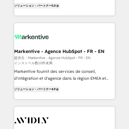
accreditations and deep HIPAA-compliance
companies activate HubSpot’s AI-powered
ソリューション・パートナー
5.0
expertise. - A team of 250+ experts dedicated to
customer platform and operationalize HubSpot’s
your resilient growth.
Loop Marketing framework through expert-led
services, smart agents, and purpose-built apps,
tailored to your business. Together, we unlock
results, fast. ⚙️CRM & RevOps: Align all Hubs to your
buyer journey for clean data, scalability, & reporting.
🎯Demand Gen & ABM: Drive pipeline with inbound,
Markentive - Agence HubSpot - FR - EN
ABM, AEO, SEO, & paid media. 👩‍💻Web Design:
提供元：Markentive - Agence HubSpot - FR - EN
インストール数10件未満
Build high-performing websites with UX, messaging,
& conversion strategy that drive results. 🤖AI
Markentive fournit des services de conseil,
Strategy: Activate Breeze Agents, configure HubSpot
d'intégration et d'agence dans la région EMEA et
AI, & maximize AEO with tailored AI services. 🧩
North America. Avec plus de 115 experts en
ソリューション・パートナー
4.9
Integrations: Extend HubSpot with custom
marketing automation, Growth, Revops, CRM et
integrations, hosting, & maintenance.
webdesign. Markentive is both a consulting firm, a
digital agency and an integrator. With over 115
experts in marketing automation, growth, revops,
CRM and webdesign (We focus on EMEA - USA
customers).