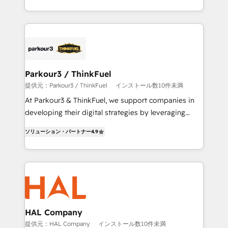
combination that has driven success for over 800
businesses worldwide. As Elite HubSpot Partners, we
specialize in crafting high-performance growth
strategies that integrate data-driven marketing,
automation, and revenue intelligence to help
companies scale faster and smarter. 🔹 BOOMS:
Parkour3 / ThinkFuel
Demand generation for all your buyers With BOOMS,
提供元：Parkour3 / ThinkFuel
インストール数10件未満
you invest in 100% of your buyers, accelerating your
At Parkour3 & ThinkFuel, we support companies in
growth and positioning yourself as an undisputed
developing their digital strategies by leveraging
leader. 🔹 BOOST: Optimize your digital
technologies and automating their marketing and
transformation process A methodology designed to
ソリューション・パートナー
4.9
sales processes to generate growth. Our offer spans
implement HubSpot effectively and optimize your
from Strategy to Operations. We specialize in CRM
digital processes. 🔹 Trusted by Industry Leaders
onboarding and implementation, web design, sales
With an average rating of 4.9/5 and a proven track
& marketing automation, and digital marketing. With
record of business transformation, our growth-first
extensive experience working with tech companies
approach has helped brands dominate their
and manufacturers since 2002, we are committed to
markets.
empowering our clients and developing their
HAL Company
autonomy. Get to grips with HubSpot through
提供元：HAL Company
インストール数10件未満