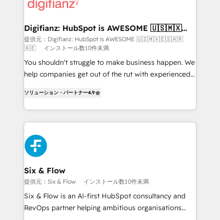
more people - Get the most out of your HubSpot
supercharge revenue operations Key services: • CRM
investment
Implementation • Systems Integration • Digital
Transformation / Web Development • RevOps &
Digifianz: HubSpot is AWESOME 🇺🇸🇲🇽
🇪🇸🇦🇷🇦🇪
Sales Consulting • Marketing Automation What
提供元：Digifianz: HubSpot is AWESOME 🇺🇸🇲🇽🇪🇸🇦🇷
🇦🇪
インストール数10件未満
makes us different? 🚀 Top 0.5% of global HubSpot
agencies ⚙️ The strongest technical ability and
You shouldn't struggle to make business happen. We
integration capabilities 💼 Consultative, long-term
help companies get out of the rut with experienced,
partners who will embed ourselves into your
process-oriented teams implementing HubSpot
ソリューション・パートナー
4.9
business, processes and systems 🏢 We specialise in
Marketing, Sales, Service, CMS and Operations Hub,
working with mid-market and enterprise
so selling and actually engaging with your customers
organisations, global organisations and those with
feels easy and pain-free. We are a top ranked
complex use cases 🏆 CRM Implementation,
HubSpot Elite Partner, winner of Rookie of the Year
Platform Enablement, Custom Integration and
and Customer First Awards, 4.9/5 rating in HubSpot
Onboarding Accredited 🔐 ISO27001 & ISO9001
Reviews and 4.9/5 rating in Clutch Reviews. Digifianz
Certified
helps the following industries: logistics & 3PL, home
Six & Flow
improvement & construction, branding and
提供元：Six & Flow
インストール数10件未満
commercialization, real estate, health, education,
Six & Flow is an AI-first HubSpot consultancy and
SaaS, Software Dev & IT and consulting, make the
RevOps partner helping ambitious organisations
most out of their HubSpot experience operating in
grow with clarity, confidence, and intelligence.