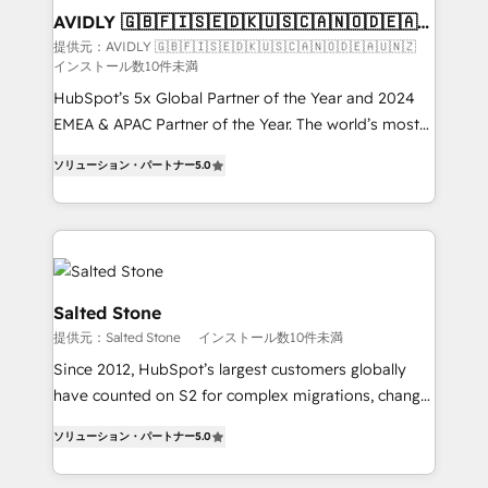
AVIDLY 🇬🇧🇫🇮🇸🇪🇩🇰🇺🇸🇨🇦🇳🇴🇩🇪🇦🇺
🇳🇿
提供元：AVIDLY 🇬🇧🇫🇮🇸🇪🇩🇰🇺🇸🇨🇦🇳🇴🇩🇪🇦🇺🇳🇿
インストール数10件未満
HubSpot’s 5x Global Partner of the Year and 2024
EMEA & APAC Partner of the Year. The world’s most
experienced and fully accredited HubSpot Solutions
ソリューション・パートナー
5.0
Partner. 🚀 With 2,750+ HubSpot projects delivered
and 370+ specialists across EMEA, APAC and NAM,
we de-risk complex CRM programmes and
accelerate ROI across every HubSpot Hub. 🧭 From
multi-region migrations to AI-powered automation,
we turn complexity into clarity, human at global
Salted Stone
scale. 🏆 HubSpot’s CEO called us “the partner of the
提供元：Salted Stone
インストール数10件未満
future.” Others agree it is proof of trust built through
Since 2012, HubSpot’s largest customers globally
measurable impact.
have counted on S2 for complex migrations, change
management, systems integration, and creative
ソリューション・パートナー
5.0
solutions that deliver measurable impact and
transform brand experiences As one of the few full-