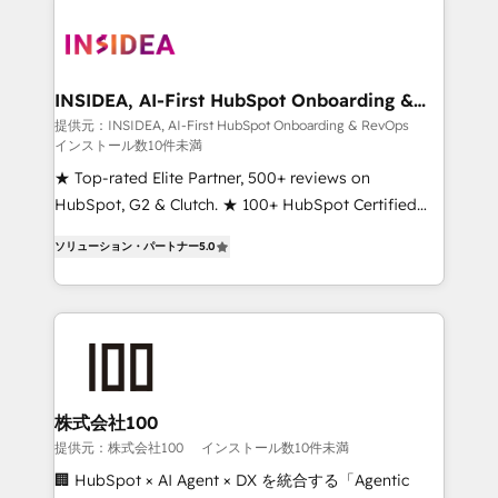
INSIDEA, AI-First HubSpot Onboarding &
RevOps
提供元：INSIDEA, AI-First HubSpot Onboarding & RevOps
インストール数10件未満
★ Top-rated Elite Partner, 500+ reviews on
HubSpot, G2 & Clutch. ★ 100+ HubSpot Certified
Experts & Trainers across the team ★ 1,500+
ソリューション・パートナー
5.0
implementations across five continents ★ AI-First,
RevOps-led, Onboarding obsessed ★ Company of
the Year 2024/25 INSIDEA helps growing companies
turn HubSpot into a revenue engine. We onboard
your team, migrate your data, and build AI-powered
workflows that drive adoption from week one, in
your time zone. What we do ➤ Onboarding: Live in
株式会社100
weeks, with workflows built around your business,
提供元：株式会社100
インストール数10件未満
not a template. ➤ Migration: Move from any legacy
🏢 HubSpot × AI Agent × DX を統合する「Agentic