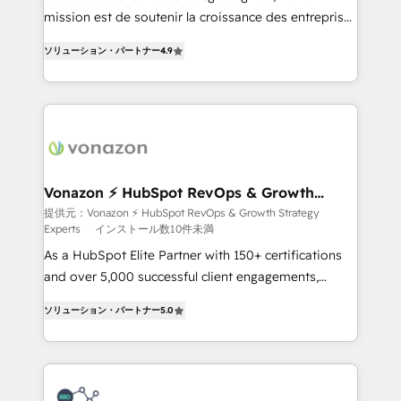
27001:2022 and ISO 9001:2015 across all seven
mission est de soutenir la croissance des entreprises
international offices and 175+ employees.
B2B à travers l’acquisition de nouveaux clients,
ソリューション・パートナー
4.9
l'intégration CRM et le développement des revenus
auprès de vos comptes existants. En France et à
l'international, nous travaillons avec des ETI
ambitieuses, des grands groupes voulant aller au-
delà d’une simple transformation digitale et des
startups florissantes. Nos 3 grandes expertises sont :
➤ L’intégration de CRM et de méthodologie RevOps
Vonazon ⚡ HubSpot RevOps & Growth
Strategy Experts
pour aligner les équipes marketing, commerciales et
提供元：Vonazon ⚡ HubSpot RevOps & Growth Strategy
Experts
インストール数10件未満
support client (data migration, synchronisation API,
audit et maintenance) ➤ La création de sites internet
As a HubSpot Elite Partner with 150+ certifications
de conversion qui transforment les visiteurs en
and over 5,000 successful client engagements,
opportunités d'affaires ➤ La mise en place de
Vonazon turns marketing complexity into
ソリューション・パートナー
5.0
stratégies d'acquisition marketing (SEO, SEA,
measurable, scalable growth. From onboarding to
inbound, automatisation marketing, ABM, IA,
enterprise-grade campaigns, our in-house team
emailing) Informations clés : - 10 ans d'expérience -
builds scalable strategies that drive long-term
100+ intégrations CRM HubSpot réussies - 40
revenue. ⚙️ HubSpot Integration & Optimization •