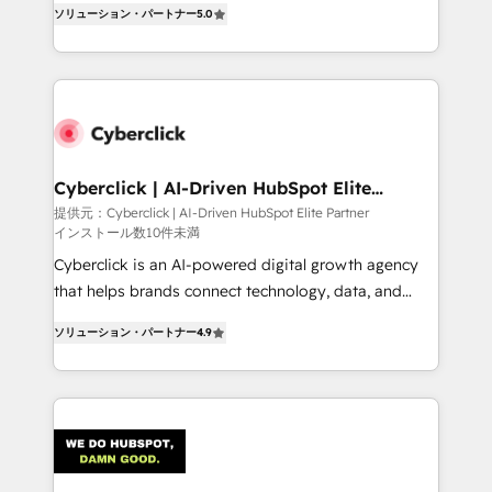
the United States, EU, UAE, Mexico and Latin
ソリューション・パートナー
5.0
Operating across the UK, Netherlands, Ireland, and
America. From casual user to super fan: make
Canada, we’ve delivered thousands of successful
HubSpot an experience you LOVE!
HubSpot projects for mid-market and enterprise
clients worldwide, with over 10 years experience. We
combine HubSpot, data, and AI to design connected
go-to-market systems that align people, process,
and technology for predictable, scalable revenue
Cyberclick | AI-Driven HubSpot Elite
Partner
growth. Our expertise spans RevOps, CRM and data
提供元：Cyberclick | AI-Driven HubSpot Elite Partner
インストール数10件未満
architecture, AI enablement, and strategic marketing,
delivered through our proprietary FLAIR framework
Cyberclick is an AI-powered digital growth agency
for responsible AI adoption. As a HubSpot Elite
that helps brands connect technology, data, and
Partner and ISO 27001:2022 certified consultancy,
creativity to achieve measurable results. Founded in
ソリューション・パートナー
4.9
we blend strategy, creativity, and technology to help
Barcelona and operating across Spain, LATAM, and
organisations scale smarter and grow stronger.
the UK, we support global companies in building
smarter marketing, sales, and customer success
strategies. As the only HubSpot Elite Partner in
Iberia (Spain & Portugal), we combine human insight
with intelligent automation to drive sustainable