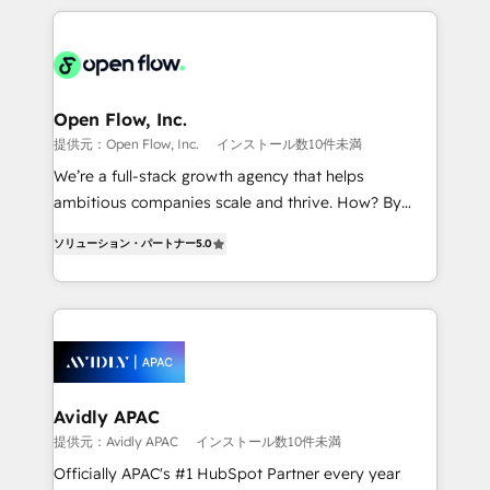
Manufacturing: ERP integrations; operational
applications of our solutions; Technical HubSpot
alignment 🛡️ Compliance & Data Considerations:
Consulting, Content Marketing, Growth-Driven
HIPAA-aware; CASL-compliant; GDPR-ready
Design, Migrations + Integrations. Mole Street’s
implementations where required 💡 Why 500+
mission is empowering others to realize their
Clients Choose Us: Elite Partner; technical, fast, and
greatness, which is achieved through creating
Open Flow, Inc.
built to scale.
absolute clarity, derived from a well-defined
提供元：Open Flow, Inc.
インストール数10件未満
strategy, executed well, and reported on with clear
We’re a full-stack growth agency that helps
results. The culture is driven by core values; Joy, Grit,
ambitious companies scale and thrive. How? By
Accountability, Curiosity, Authenticity, Growth
upgrading and streamlining every single revenue-
Mindedness, and Clarity. We are driven to win for the
ソリューション・パートナー
5.0
generating aspect of your business. We’re proud
collective good of the company and its clientele, and
HubSpot Elite Solutions Partners and devout CRM
dedicated to breaking the mold from the agency of
nerds who can harness HubSpot’s custom digital
the past into the consultancy of the future. Great
tools to improve each touchpoint of your customer
things are happening.
experience. Working hand-in-hand with your team,
we’ll assemble a RevOps machine that drives more
traffic, generates better leads and crushes your
Avidly APAC
revenue goals. We've worked with thousands of
提供元：Avidly APAC
インストール数10件未満
HubSpot customers and we'd love to work with you
Officially APAC's #1 HubSpot Partner every year