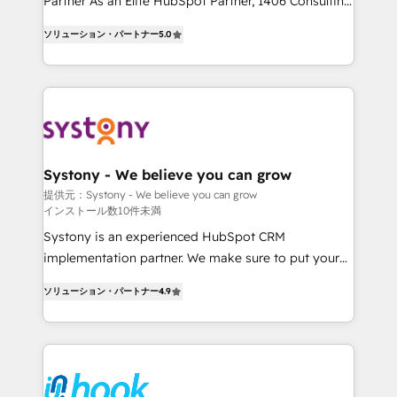
Partner As an Elite HubSpot Partner, 1406 Consulting
Customer First, Enabling Technologies & Security.
helps mid-market revenue teams transform how
ソリューション・パートナー
5.0
The synergies generated by these integrations,
they sell, market, and serve. We don't just build your
together with the combination of talents, skills,
HubSpot—we teach your team to own it, then stay
solutions and services, have allowed the group to
to help you keep winning. What We Do ⚙️ CRM
build an unrivaled offering portfolio on the market
Implementations across Marketing, Sales, Service,
to accompany companies on their digital
Data & Content 📈 Sales & Marketing Alignment +
transformation journey.
Revenue Team Enablement 🤖 Breeze AI & Custom
Agent Creation 🔄 Custom Integrations & Data
Systony - We believe you can grow
Migration Why 1406 We become part of your team.
提供元：Systony - We believe you can grow
インストール数10件未満
Your team learns while we build. We fix what others
broke. Built for mid-market reality—practical
Systony is an experienced HubSpot CRM
solutions that work with your actual headcount and
implementation partner. We make sure to put your
constraints. By the Numbers 🏆 Top 1% of all
organization's needs and goals first and think along
ソリューション・パートナー
4.9
HubSpot partners 🔄 Top 5% globally in client
with your organization. We are only satisfied once
retention 📅 8+ years of consistent results since 2017
you are too. Why Systony? - 20+ years of
Who We Serve Revenue teams, marketing leaders,
experience with CRM, Marketing, Sales & Service
and sales ops at mid-market companies ready to
implementations - 500+ successful onboardings -
move beyond spreadsheets into unified systems
Own back-end developers - Complex data