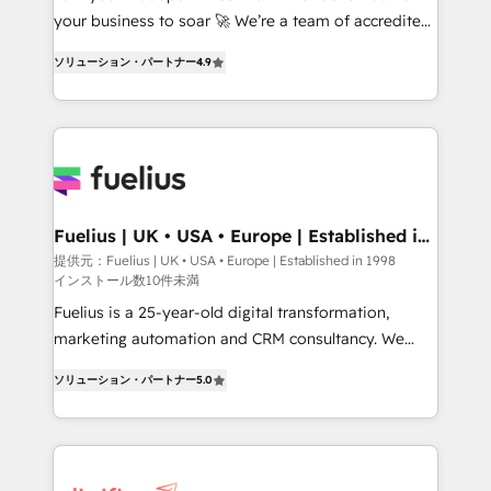
GuardHub: our AI governance framework, built on
your business to soar 🚀 We’re a team of accredited
ISO 42001 Ready for the next step? Click the 👈
HubSpot experts ready to help you. We can
ソリューション・パートナー
4.9
'𝗖𝗼𝗻𝘁𝗮𝗰𝘁 𝗯𝘂𝘀𝗶𝗻𝗲𝘀𝘀' button to get in touch (𝘸𝘦'𝘳𝘦
implement the platform into complex business
𝘴𝘶𝘱𝘦𝘳 𝘳𝘦𝘴𝘱𝘰𝘯𝘴𝘪𝘷𝘦)
environments, optimise what you've got and make
sure you can actually use it, build your website in
HubSpot or create an inbound marketing strategy
for you and execute it on HubSpot. We are on the
G-Cloud 14 CCS (Crown Commercial Service)
framework, meaning we've been accredited by
Fuelius | UK • USA • Europe | Established in
1998
HubSpot and vetted by the CCS, which means we
提供元：Fuelius | UK • USA • Europe | Established in 1998
インストール数10件未満
can support public sector companies as well the
other ones listed in our profile. Our services: -
Fuelius is a 25-year-old digital transformation,
HubSpot implementation - HubSpot CMS website
marketing automation and CRM consultancy. We
build We can do lots of things. But everything we do
enable mid-market and enterprise clients to
ソリューション・パートナー
5.0
is there for you to: - Grow revenue, and run your
maximise their return from digital and fuel their
business more efficiently - Build stronger
growth. We modernise platforms, streamline
relationships with customers - Make better
operations that are causing inefficiencies, improve
decisions with data - Find a new voice and reach
customer experiences, integrate systems, and