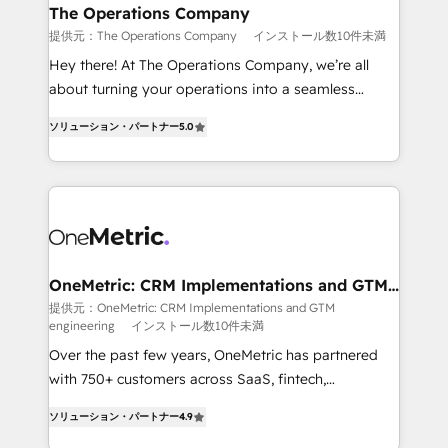
growth. Our multidisciplinary team designs solutions
The Operations Company
that simplify complexity, boost performance, and
提供元：The Operations Company
インストール数10件未満
turn innovation into real impact. 🌍 Highlights •
Hey there! At The Operations Company, we’re all
HubSpot Partner since 2012 • 2022 EMEA Impact
about turning your operations into a seamless
Award: Best Integration • 150+ successful HubSpot
experience that powers real results. We specialize in
projects • Clients in 30+ industries • Proprietary
ソリューション・パートナー
5.0
transforming complex systems into efficient,
technology for integrations • Multilingual team:
scalable solutions that work across your entire
English, Spanish, Portuguese & Italian 👉 Grow
organization. We’re a unique blend of deep HubSpot
smarter with AI and HubSpot.
expertise, strategic thinking, and hands-on
operational know-how. We know that no two
businesses are alike, so we don’t do cookie-cutter
solutions. Instead, we dive in to understand your
OneMetric: CRM Implementations and GTM
engineering
needs, goals, and challenges to deliver solutions that
提供元：OneMetric: CRM Implementations and GTM
engineering
インストール数10件未満
fit like a glove. We’re committed to being both
highly effective and fun to work with. We believe in
Over the past few years, OneMetric has partnered
efficient processes, as well as building great
with 750+ customers across SaaS, fintech,
relationships. Your success is our success, and we’re
healthcare, real estate, and other industries. With
ソリューション・パートナー
4.9
all in this together! From startup to enterprise, we’ll
150+ HubSpot-certified experts, we deliver scalable