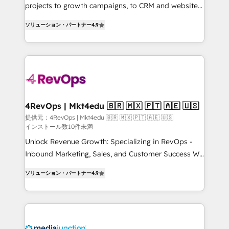
potential of the powerful HubSpot CRM. ✔️A team of
projects to growth campaigns, to CRM and websites.
HubSpot experts backed by over 10+ years of
Hire an agency that's experienced in every inch of
HubSpot experience ✔️Flexible pricing models —
ソリューション・パートナー
4.9
HubSpot and willing to work hand-in-hand with your
Hourly-fee (assigned one Dedicated HubSpot
team to simplify the complex and build a better
Admin); Monthly-fee (HubSpot Admin + Project
experience for your team and customers.
Manager); and Fixed Project Cost (as per
requirement). ✔️Helped over 25,000+ customers so
far with our HubSpot solutions. ✔️Bespoke apps &
on-demand bundle services. Connect with us today!
4RevOps | Mkt4edu 🇧🇷 🇲🇽 🇵🇹 🇦🇪 🇺🇸
提供元：4RevOps | Mkt4edu 🇧🇷 🇲🇽 🇵🇹 🇦🇪 🇺🇸
インストール数10件未満
Unlock Revenue Growth: Specializing in RevOps -
Inbound Marketing, Sales, and Customer Success We
specialize in driving revenue growth for companies
ソリューション・パートナー
4.9
across industries through tailored marketing, sales,
and customer success strategies, utilizing RevOps
methodologies. As Latin America's largest HubSpot
partner and a global leader in education market, we
offer unparalleled insights. Operating in five