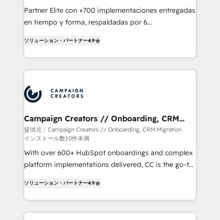
guided implementation and seamless integration of
Partner Elite con +700 implementaciones entregadas
the CRM platform into your digital ecosystem. Would
en tiempo y forma, respaldadas por 6
you like support in deploying your inbound
acreditaciones de HubSpot y un equipo de 6
marketing strategy? We'll provide support tailored
ソリューション・パートナー
4.9
Certified Trainers avalados por HubSpot Academy.
to your needs and sales objectives. With 125+
Acompañamos a las empresas en cada etapa de su
certifications, we are part of the most certified
crecimiento integrando estrategia, tecnología y
Canadian agencies, and we both hold Onboarding
procesos comerciales para potenciar resultados
Accreditations. Based in Canada (coast to coast), our
reales. Nos caracterizamos por combinar excelencia
services are offered in both English & French.
técnica con una mirada estratégica a largo plazo.
Campaign Creators // Onboarding, CRM
Migration
提供元：Campaign Creators // Onboarding, CRM Migration
インストール数10件未満
With over 600+ HubSpot onboardings and complex
platform implementations delivered, CC is the go-to
Elite Solutions Partner for businesses ready to
ソリューション・パートナー
4.9
migrate, replatform, and scale smarter. We specialize
in high-impact CRM and CMS migrations and
onboarding from platforms like Salesforce, NetSuite,