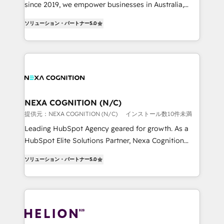
too! Clients come to us for: Advanced CRM solutions
since 2019, we empower businesses in Australia,
System Integrations both Custom and Native to
New Zealand, and globally to realise their full
HubSpot Data System Migrations between systems
ソリューション・パートナー
5.0
potential through enterprise HubSpot CRM
to HubSpot New lead generation strategies Time-
implementation. And we deliver best practice across
saving automations Fresh growth campaigns Robust
the whole HubSpot platform, covering marketing,
help desk Unified revenue operations Dynamic
sales, service, CMS and integrations. We work with
website development Award-winning creative
all businesses, from start-up to Enterprise, and have
design We live and breathe HubSpot and are ready
delivered the largest HubSpot implementations in
to take on real challenges!
the world. Our human approach to digital
NEXA COGNITION (N/C)
transformation is designed for businesses who want
提供元：NEXA COGNITION (N/C)
インストール数10件未満
to grow. And we're passionate about APAC
Leading HubSpot Agency geared for growth. As a
businesses leading the world in technology, agility
HubSpot Elite Solutions Partner, Nexa Cognition
and productivity. We also have a proven track
ranks in the top 1% of global HubSpot Partners and
record migrating businesses from CRM & Marketing
ソリューション・パートナー
5.0
has been one of the longest-standing partners since
Platforms such as Salesforce, Dynamics, Pipedrive,
2012. We empower businesses to harness the full
and Marketo onto HubSpot. Our methodology
potential of HubSpot by combining strategic
literally transforms the way the businesses we work
insights with technical excellence, we deliver
with attract and retain customers, manage their
bespoke HubSpot solutions tailored to drive
business people and processes, and how they