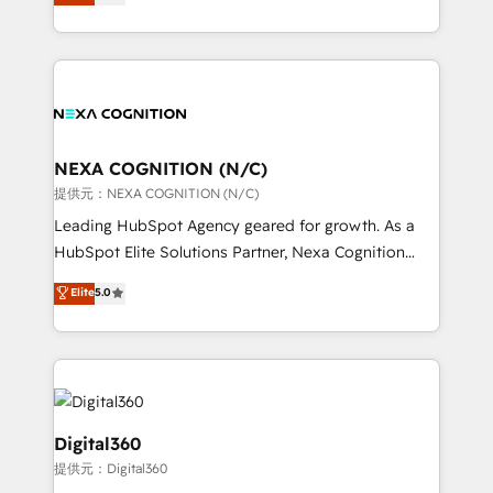
potential through enterprise HubSpot CRM
results: better leads, stronger sales meetings, and
implementation. And we deliver best practice across
lasting customer relationships. If you want a partner
the whole HubSpot platform, covering marketing,
who combines strategy and execution – and pushes
sales, service, CMS and integrations. We work with
you to get the most from your investment – we’re
all businesses, from start-up to Enterprise, and have
ready.
delivered the largest HubSpot implementations in
the world. Our human approach to digital
NEXA COGNITION (N/C)
transformation is designed for businesses who want
提供元：NEXA COGNITION (N/C)
to grow. And we're passionate about APAC
Leading HubSpot Agency geared for growth. As a
businesses leading the world in technology, agility
HubSpot Elite Solutions Partner, Nexa Cognition
and productivity. We also have a proven track
ranks in the top 1% of global HubSpot Partners and
Elite
5.0
record migrating businesses from CRM & Marketing
has been one of the longest-standing partners since
Platforms such as Salesforce, Dynamics, Pipedrive,
2012. We empower businesses to harness the full
and Marketo onto HubSpot. Our methodology
potential of HubSpot by combining strategic
literally transforms the way the businesses we work
insights with technical excellence, we deliver
with attract and retain customers, manage their
bespoke HubSpot solutions tailored to drive
business people and processes, and how they
measurable growth and operational efficiency. Why
Digital360
service their customers.
Choose Nexa Cognition? 🚀 HubSpot Expertise: Our
提供元：Digital360
certified team specialises in CRM implementation,