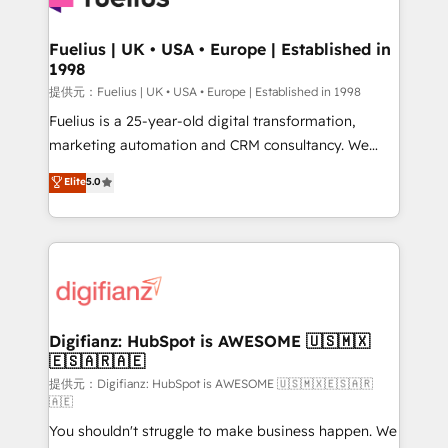
G-Cloud 14 CCS (Crown Commercial Service)
framework, meaning we've been accredited by
Fuelius | UK • USA • Europe | Established in
1998
HubSpot and vetted by the CCS, which means we
can support public sector companies as well the
提供元：Fuelius | UK • USA • Europe | Established in 1998
other ones listed in our profile. Our services: -
Fuelius is a 25-year-old digital transformation,
HubSpot implementation - HubSpot CMS website
marketing automation and CRM consultancy. We
build We can do lots of things. But everything we do
enable mid-market and enterprise clients to
Elite
5.0
is there for you to: - Grow revenue, and run your
maximise their return from digital and fuel their
business more efficiently - Build stronger
growth. We modernise platforms, streamline
relationships with customers - Make better
operations that are causing inefficiencies, improve
decisions with data - Find a new voice and reach
customer experiences, integrate systems, and
more people - Get the most out of your HubSpot
supercharge revenue operations Key services: • CRM
investment
Implementation • Systems Integration • Digital
Transformation / Web Development • RevOps &
Digifianz: HubSpot is AWESOME 🇺🇸🇲🇽
🇪🇸🇦🇷🇦🇪
Sales Consulting • Marketing Automation What
makes us different? 🚀 Top 0.5% of global HubSpot
提供元：Digifianz: HubSpot is AWESOME 🇺🇸🇲🇽🇪🇸🇦🇷
🇦🇪
agencies ⚙️ The strongest technical ability and
You shouldn't struggle to make business happen. We
integration capabilities 💼 Consultative, long-term