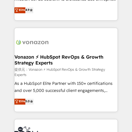
growth • Create content and videos that attract
B2B à travers l’acquisition de nouveaux clients,
Elite
4.9
buyers • Use AI to scale smarter Our coaching-led
l'intégration CRM et le développement des revenus
approach works best for companies that are done
auprès de vos comptes existants. En France et à
with outsourcing and ready to build something that
l'international, nous travaillons avec des ETI
lasts. So if you're ready to become the most trusted
ambitieuses, des grands groupes voulant aller au-
voice in your market, let’s talk.
delà d’une simple transformation digitale et des
startups florissantes. Nos 3 grandes expertises sont :
➤ L’intégration de CRM et de méthodologie RevOps
Vonazon ⚡ HubSpot RevOps & Growth
Strategy Experts
pour aligner les équipes marketing, commerciales et
support client (data migration, synchronisation API,
提供元：Vonazon ⚡ HubSpot RevOps & Growth Strategy
Experts
audit et maintenance) ➤ La création de sites internet
As a HubSpot Elite Partner with 150+ certifications
de conversion qui transforment les visiteurs en
and over 5,000 successful client engagements,
opportunités d'affaires ➤ La mise en place de
Vonazon turns marketing complexity into
stratégies d'acquisition marketing (SEO, SEA,
Elite
5.0
measurable, scalable growth. From onboarding to
inbound, automatisation marketing, ABM, IA,
enterprise-grade campaigns, our in-house team
emailing) Informations clés : - 10 ans d'expérience -
builds scalable strategies that drive long-term
100+ intégrations CRM HubSpot réussies - 40
revenue. ⚙️ HubSpot Integration & Optimization •
experts conseil - 150 certifications HubSpot