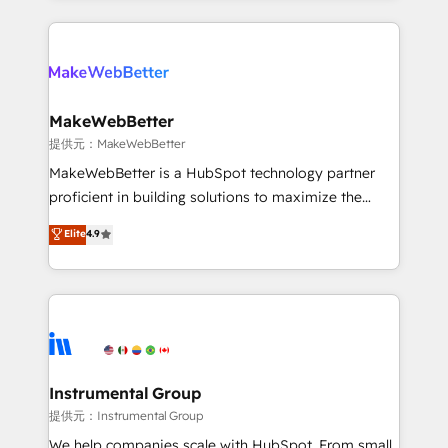
together. ➤ AI and Integrations: Layer Breeze AI,
service creative agencies in the HubSpot
custom agents, and APIs to remove manual work. ➤
ecosystem, we blend strategy, technology, & award-
Ongoing Management: Monthly tune-ups, feature
winning design to build scalable, globally
rollouts, adoption coaching. Buying HubSpot,
regionalized HubSpot websites, integrated
switching to it, or reviving a stale portal? We are
marketing campaigns, & RevOps frameworks that
MakeWebBetter
built for the work.
fuel long-term success We connect the entire
提供元：MakeWebBetter
customer lifecycle through seamless integrations,
MakeWebBetter is a HubSpot technology partner
ensure long-term adoption with change-
proficient in building solutions to maximize the
management programs, and align marketing, sales,
operational efficiency of HubSpot. The fastest-
Elite
4.9
and service to drive sustainable growth With 6 key
growing tech-enabler & facilitator, MakeWebBetter,
HubSpot accreditations and experience across
hands you the blend of HubSpot expertise &
hundreds of organizations in dozens of industries,
eminent solutions & integrations. Trust us to
there’s a good chance one of our globally integrated
streamline your HubSpot experience. 🚀HubSpot
teams has worked with clients just like you Let’s
Elite Partners with 10+ years of HubSpot experience
explore whether S2 is the partner you’ve been
🤝HubSpot Premier Integration partner 🤝Google
looking for...and get your next big initiative moving!
Premier Partner 2023 🌟5 HubSpot Accreditations 🌟
Instrumental Group
Won HubSpot Theme Challenge 2021 🌟INBOUND’19
提供元：Instrumental Group
HubSpot Rising Star Why us? Harnessing the full
We help companies scale with HubSpot. From small