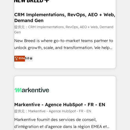
HubSpot大百科 出版 CRM・AI活用に関するご相談、現
technical development team. - 19 HubSpot-certified
状整理の壁打ちなど、構想段階からお気軽にお問い合わ
trainers to drive platform adoption. 📈 Revenue
CRM Implementations, RevOps, AEO + Web,
せください。
Demand Gen
Generation - Full-funnel marketing and high-
performance advertising via Point Success Media. -
提供元：CRM Implementations, RevOps, AEO + Web, Demand
Gen
Expert deployment of Breeze AI and custom agents
New Breed is where go-to-market teams partner to
to automate growth. 🏆 Elite Excellence - 8 platform
unlock growth, scale, and transformation. We help
accreditations and deep HIPAA-compliance
companies activate HubSpot’s AI-powered
expertise. - A team of 250+ experts dedicated to
Elite
5.0
customer platform and operationalize HubSpot’s
your resilient growth.
Loop Marketing framework through expert-led
services, smart agents, and purpose-built apps,
tailored to your business. Together, we unlock
results, fast. ⚙️CRM & RevOps: Align all Hubs to your
buyer journey for clean data, scalability, & reporting.
🎯Demand Gen & ABM: Drive pipeline with inbound,
Markentive - Agence HubSpot - FR - EN
ABM, AEO, SEO, & paid media. 👩‍💻Web Design:
提供元：Markentive - Agence HubSpot - FR - EN
Build high-performing websites with UX, messaging,
Markentive fournit des services de conseil,
& conversion strategy that drive results. 🤖AI
d'intégration et d'agence dans la région EMEA et