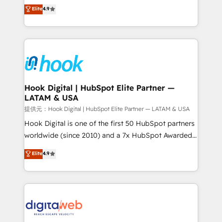
organization's needs and goals first and think along
Elite
4.9
constraints. By the Numbers 🏆 Top 1% of all
with your organization. We are only satisfied once
HubSpot partners 🔄 Top 5% globally in client
you are too. Why Systony? - 20+ years of
retention 📅 8+ years of consistent results since 2017
experience with CRM, Marketing, Sales & Service
Who We Serve Revenue teams, marketing leaders,
implementations - 500+ successful onboardings -
and sales ops at mid-market companies ready to
Own back-end developers - Complex data
move beyond spreadsheets into unified systems
migrations (e.g. Salesforce, MS Dynamics, Perfect
that drive real business results.
View, SuperOffice) - Custom integrations (e.g. MS
Hook Digital | HubSpot Elite Partner —
LATAM & USA
Business Central, Navision, AX, SAP, Exact, AFAS) We
focus on growing B2B companies in the SME sector
提供元：Hook Digital | HubSpot Elite Partner — LATAM & USA
such as manufacturing, SaaS, business services and
Hook Digital is one of the first 50 HubSpot partners
wholesaler companies. As an experienced HubSpot
worldwide (since 2010) and a 7x HubSpot Awarded
partner, we know how important user adoption is.
Elite Partner. With 500+ projects across the U.S.,
Elite
4.9
That's why we have developed a step-by-step
Brazil, and LATAM, we combine global expertise with
implementation process that focuses on user
regional experience. Today, we are Brazil’s largest
adoption. We’re experts on connecting data,
HubSpot Elite Partner—trusted by companies across
technology and people with each other. Together we
the Americas to scale smarter. ⚙️ CRM
strive for optimal customer processes and
Implementation & Migration Onboarding across all
experiences. Systony – We believe you can grow!
Hubs, plus migrations from Salesforce, Pipedrive, RD