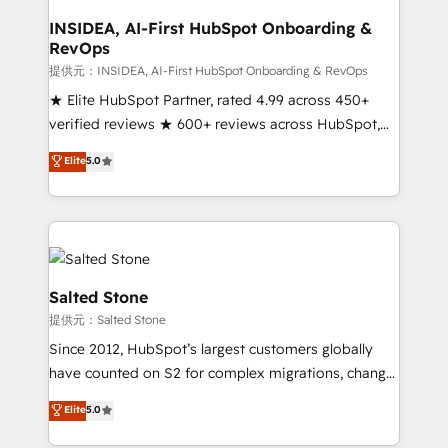
we turn complexity into clarity, human at global
scale. 🏆 HubSpot’s CEO called us “the partner of the
INSIDEA, AI-First HubSpot Onboarding &
RevOps
future.” Others agree it is proof of trust built through
measurable impact.
提供元：INSIDEA, AI-First HubSpot Onboarding & RevOps
★ Elite HubSpot Partner, rated 4.99 across 450+
verified reviews ★ 600+ reviews across HubSpot,
G2 & Clutch ★ 150+ in-house HubSpot-certified
Elite
5.0
experts ★ 1,500+ implementations across 25+
countries ★ AI-first, RevOps-led, onboarding-
obsessed INSIDEA helps growing companies turn
HubSpot into a revenue engine. We onboard your
team, migrate your data, and build AI-powered
workflows that drive adoption from week one, in
Salted Stone
your time zone. What we do: ➤ Onboarding: Live in
提供元：Salted Stone
weeks, with workflows built around your business,
Since 2012, HubSpot’s largest customers globally
not a template. ➤ Migration: Move from any legacy
have counted on S2 for complex migrations, change
CRM. Zero downtime, full data integrity. ➤
management, systems integration, and creative
Implementation: Configure HubSpot to run your
Elite
5.0
solutions that deliver measurable impact and
revenue process. Sales, marketing, and service wired
transform brand experiences As one of the few full-