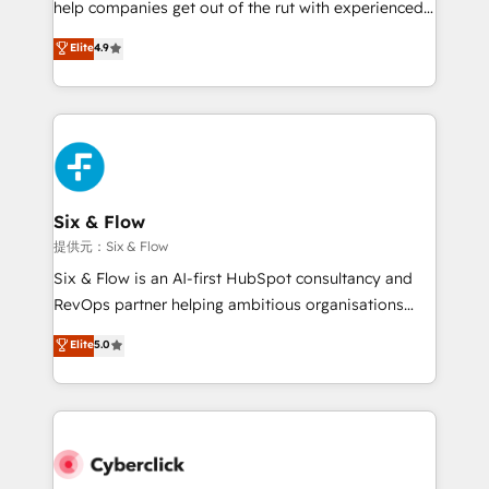
help companies get out of the rut with experienced,
partners who will embed ourselves into your
process-oriented teams implementing HubSpot
business, processes and systems 🏢 We specialise in
Elite
4.9
Marketing, Sales, Service, CMS and Operations Hub,
working with mid-market and enterprise
so selling and actually engaging with your customers
organisations, global organisations and those with
feels easy and pain-free. We are a top ranked
complex use cases 🏆 CRM Implementation,
HubSpot Elite Partner, winner of Rookie of the Year
Platform Enablement, Custom Integration and
and Customer First Awards, 4.9/5 rating in HubSpot
Onboarding Accredited 🔐 ISO27001 & ISO9001
Reviews and 4.9/5 rating in Clutch Reviews. Digifianz
Certified
helps the following industries: logistics & 3PL, home
Six & Flow
improvement & construction, branding and
提供元：Six & Flow
commercialization, real estate, health, education,
Six & Flow is an AI-first HubSpot consultancy and
SaaS, Software Dev & IT and consulting, make the
RevOps partner helping ambitious organisations
most out of their HubSpot experience operating in
grow with clarity, confidence, and intelligence.
Elite
5.0
the United States, EU, UAE, Mexico and Latin
Operating across the UK, Netherlands, Ireland, and
America. From casual user to super fan: make
Canada, we’ve delivered thousands of successful
HubSpot an experience you LOVE!
HubSpot projects for mid-market and enterprise
clients worldwide, with over 10 years experience. We
combine HubSpot, data, and AI to design connected
go-to-market systems that align people, process,