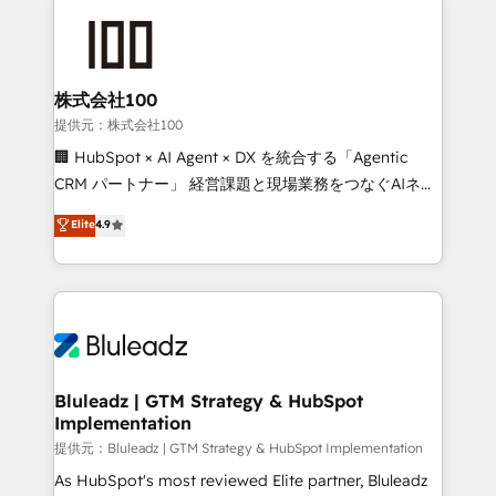
株式会社100
提供元：株式会社100
🏢 HubSpot × AI Agent × DX を統合する「Agentic
CRM パートナー」 経営課題と現場業務をつなぐAIネイ
ティブ・エージェンシーとして、HubSpot Eliteの実装
Elite
4.9
力で顧客フロント業務を再設計します。 💡 100inc は何
をする会社か？ HubSpotを共通基盤に、AIエージェン
トを組み込んだ顧客フロント業務（マーケティング・営
業・CS）を組織全体で設計・実装する日本のAIネイテ
ィブ・エージェンシーです。事業部・グループ会社・部
門が分立する組織で、データと業務プロセスのサイロ化
を、CRMを軸とした全社共通基盤に再構築します。意
Bluleadz | GTM Strategy & HubSpot
Implementation
思決定者・PMO・現場担当者に並走します。 1️⃣
HubSpot導入・活用支援 顧客データの一元化から、
提供元：Bluleadz | GTM Strategy & HubSpot Implementation
GTMの見える化・自動化まで。全Hub統合運用、デー
As HubSpot's most reviewed Elite partner, Bluleadz