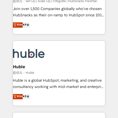
improve customer experiences. With our bright
提供元：Set Up | Scale Up | Integrate | HubSnacks FlexPlan
people, exciting ideas and can-do mentality, we
Join over 1,500 Companies globally who've chosen
ensure revenue growth on a daily basis. So tell us
HubSnacks as their on-ramp to HubSpot since 2014
your challenge; our passionate and growth driven
Simple pay-as-you-go plans that accelerate value...
Elite
4.9
team of 100+ experts is ready for you! Driving digital
1️⃣ Set Up | Onboarding New or Check-fixing existing
growth | www.brightdigital.com
HubSpot portals 2️⃣ Scale Up | 100% HubSpot Task
Execution... Global 24/7 ... All Experts 3️⃣ Integrate |
your entire Tech Stack with Custom Integrations
Slash months from your API Integration project... ⬅️
Click "Contact Business" ⬅️ to access 150+ Kickstart
Integration templates that put HubSpot in the center
Huble
of your tech stack, syncing... 🛍️ Shopify or
提供元：Huble
WooCommerce 💲 Stripe or Paypal 💰 Sage or
Huble is a global HubSpot, marketing, and creative
Netsuite 🤖 Google or Microsoft ✍️ DocuSign or
consultancy working with mid-market and enterprise
PandaDoc 🌐 Avalara or Quaderno HubSnacks holds
businesses. We go beyond implementation, shaping
Elite
4.9
the rare Advanced "Custom Integrations"
the strategy, processes, and teams that turn
Accreditation, securely sync data across... 🔄 any
HubSpot into a genuine growth engine. Named
apps, in any direction. Stuck on your old CRM..?
HubSpot's Global Partner of the Year in 2024,
Migrate | seamlessly off your old CRM onto a clean