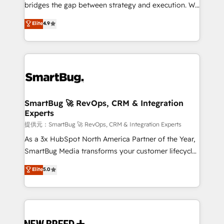
タ品質設計、グループ横断のCRM統合に対応します。
bridges the gap between strategy and execution. We
2️⃣ AIエージェント組織構築 営業・マーケティング業務
don't just "set up tools" — we install the GTM
Elite
4.9
の一部をAIが自律実行する組織への移行を設計・実装。
Operating System (GTM OS) to align your leadership
Breeze・Claude等をHubSpotと連携させ、役割定義・
and engineer a portal that drives predictable
運用ルール・成果指標まで含めて設計します。 3️⃣ 全社
revenue velocity. 🚀 GTM Strategy & Alignment
DX × AI推進のPMO伴走支援 複数部門をまたぐDX×AI変
Workshops & Sprints: Identify "Valleys of Death"
革を、構想から実装・定着までPMOとして主導。「設
stalling growth. Fix your ICP, Math, and Story to stop
定の代行ではなく、設計の責任」を引き受け、部門横断
"accelerating a mess." ⚙️ Elite Engineering & AI
の統合・浸透・変革管理を実行します。 ▸ CMS戦略設
Scalable Architecture: Zero-technical-debt setup
SmartBug 🚀 RevOps, CRM & Integration
計・構築：リード獲得・CVR・SEOを前提にした情報設
Experts
across all Hubs, validated by our 7 HubSpot
計・導線設計・テンプレート設計をContent Hubで一体
Accreditations. AI-Powered RevOps: Breeze AI,
提供元：SmartBug 🚀 RevOps, CRM & Integration Experts
提供。 ▸ 既存CRM・MAからの移行支援：Salesforce・
custom AI agents, and high-integrity migrations for
As a 3x HubSpot North America Partner of the Year,
Marketo・Pardot等からの移行、カスタム設計、履歴
total reporting clarity. Security & Compliance: SOC 2
SmartBug Media transforms your customer lifecycle
データ移行と活用設計まで。 ▸ AEO対応：ChatGPT・
Type II and HIPAA attested for enterprise-grade data
into a revenue engine. Our unified ecosystem
Elite
5.0
Perplexity等のAI検索からの流入・引用を前提にコンテ
security. 🏆 Why Bluleadz? GTM OS Partner | 16+
includes specialized divisions Globalia (AI &
ンツとサイト構造を最適化。 🏆 なぜ100incを選ぶの
Years Experience | 1,000+ Five-Star Reviews
Software) and Point Success Media (Paid Media),
か？ ✓ HubSpot Eliteパートナー認定 ✓ HubSpotアワ
making this the official home for all three brands. 🔄
ード受賞・HUGリーダー ✓ ISO27001:2022 /
Implementation & Integration - Seamless migrations
ISO9001:2015 取得 ✓ 400社以上の導入実績 ✓
and system integrations powered by Globalia’s