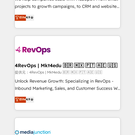
potential of the powerful HubSpot CRM. ✔️A team of
projects to growth campaigns, to CRM and websites.
HubSpot experts backed by over 10+ years of
Hire an agency that's experienced in every inch of
Elite
4.9
HubSpot experience ✔️Flexible pricing models —
HubSpot and willing to work hand-in-hand with your
Hourly-fee (assigned one Dedicated HubSpot
team to simplify the complex and build a better
Admin); Monthly-fee (HubSpot Admin + Project
experience for your team and customers.
Manager); and Fixed Project Cost (as per
requirement). ✔️Helped over 25,000+ customers so
far with our HubSpot solutions. ✔️Bespoke apps &
on-demand bundle services. Connect with us today!
4RevOps | Mkt4edu 🇧🇷 🇲🇽 🇵🇹 🇦🇪 🇺🇸
提供元：4RevOps | Mkt4edu 🇧🇷 🇲🇽 🇵🇹 🇦🇪 🇺🇸
Unlock Revenue Growth: Specializing in RevOps -
Inbound Marketing, Sales, and Customer Success We
specialize in driving revenue growth for companies
Elite
4.9
across industries through tailored marketing, sales,
and customer success strategies, utilizing RevOps
methodologies. As Latin America's largest HubSpot
partner and a global leader in education market, we
offer unparalleled insights. Operating in five