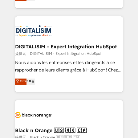
maximizing EBITDA and achieving Commercial
Migration, Custom Integration & Platform
Excellence. With our targeted processes, we
Enablement -Onboarded over 500 businesses to
strengthen your digital transformation and minimize
HubSpot -Top 1% of partners worldwide -In-house
costs. As HubSpot's Advanced Accredited CRM
team of 25+ experts Contact us today to help you
Implementation partner, we provide expertise to
get more from your investment in HubSpot.
drive your business forward. Since 2015 we are fully
www.bbdboom.com
dedicated to HubSpot and with an experienced
DIGITALISIM - Expert Intégration HubSpot
team (50+), we work with reputable companies in
提供元：DIGITALISIM - Expert Intégration HubSpot
B2B sectors such as manufacturing, SaaS and
Nous aidons les entreprises et les dirigeants à se
business services. We prepare a customized
rapprocher de leurs clients grâce à HubSpot ! Chez
business case that demonstrates the value and
DIGITALISIM, nous avons l'intime conviction que la
Elite
5.0
impact of your digital transformation, including a
réussite des entreprises passe par l’innovation web,
detailed financial rationale with a focus on ROI and
le marketing digital, et la relation client ! C'est
TCO. As a trusted extension of your team, we
pourquoi, nos experts sont à la fois capables de
believe in the power of partnership. Together, we
gérer votre projet de création de site internet, votre
embark on a transformational journey that sets your
référencement, votre stratégie digitale et le pilotage
business up for long-term success. Unlock your
et l'intégration d'HubSpot ! Les grandes phases d'un
business. If not now, when?
projet HubSpot avec DIGITALISIM : 🧽 Nettoyage,
Black n Orange 🇺🇸 🇲🇽 🇨🇦
migration et intégration des bases de données. 🚀
提供元：Black n Orange 🇺🇸 🇲🇽 🇨🇦