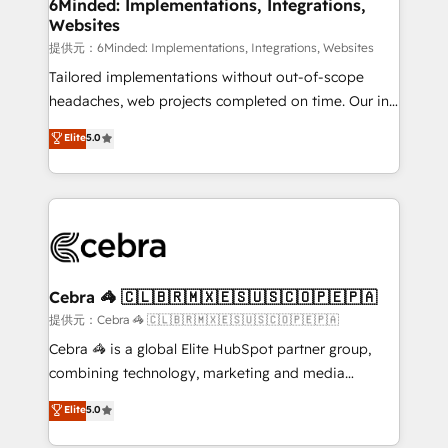
solutions. Instead, we dive in to understand your
6Minded: Implementations, Integrations,
Websites
needs, goals, and challenges to deliver solutions that
fit like a glove. We’re committed to being both
提供元：6Minded: Implementations, Integrations, Websites
highly effective and fun to work with. We believe in
Tailored implementations without out-of-scope
efficient processes, as well as building great
headaches, web projects completed on time. Our in-
relationships. Your success is our success, and we’re
house team of certified CRM architects, experts,
Elite
5.0
all in this together! From startup to enterprise, we’ll
developers, designers, and marketers handles all
make sure your HubSpot setup becomes a
aspects of your HubSpot. ✨ 400+ global clients ✨
powerhouse of productivity, so you can focus on
100+ seamless migrations from 15+ different CRMs
what matters most: growing your business and
✨ 100,000+ hours in HubSpot projects, 75+ full Hub
wowing your customers. Let’s make HubSpot work
implementations, and 5,000+ pages ✨ CS: Clients
smarter for you!
generating 7-digit MRR from inbound campaigns ✨
CS: 245% organic growth & +751% new visitors for a
Cebra 🦓 🇨🇱🇧🇷🇲🇽🇪🇸🇺🇸🇨🇴🇵🇪🇵🇦
full-funnel HubSpot project ✨ CS: 415% conversion
提供元：Cebra 🦓 🇨🇱🇧🇷🇲🇽🇪🇸🇺🇸🇨🇴🇵🇪🇵🇦
boost with a new HubSpot site Recognized leaders:
Cebra 🦓 is a global Elite HubSpot partner group,
🏆 HubSpot Platform Migration Impact Award 🏆
combining technology, marketing and media
Clutch HubSpot Global Leader 🏆 Finalist: HubSpot
expertise across Latin America and Southern
Elite
5.0
Inbound Campaign of the Year 🏆 Gold AVA Digital
Europe, with teams across 7 countries. Born in Chile,
Award for Best Website 🌟 Accreditations: CRM
we combine local insight with international reach to