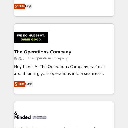
healthcare, real estate, and other industries. With
technology for integrations • Multilingual team:
Elite
4.9
150+ HubSpot-certified experts, we deliver scalable
English, Spanish, Portuguese & Italian 👉 Grow
solutions to complex GTM and RevOps challenges.
smarter with AI and HubSpot.
Our Expertise 🔹 Onboarding & Implementation:
Accredited HubSpot Partner, ensuring smooth setup
tailored to your GTM motion. 🔹 Migrations:
Accredited HubSpot Partner, ensuring migration
from other CRMs to HubSpot without data loss or
The Operations Company
downtime. 🔹 RevOps Strategy: Align teams,
提供元：The Operations Company
processes, and data to drive revenue efficiency. 🔹
Hey there! At The Operations Company, we’re all
Integrations: Connect HubSpot with your tech stack
about turning your operations into a seamless
for better adoption. 🔹 Custom Solutions: Build
experience that powers real results. We specialize in
Elite
5.0
tailored apps, workflows, and configurations. We are
transforming complex systems into efficient,
SOC 2 Type II and ISO 27001 certified, reinforcing
scalable solutions that work across your entire
our commitment to data security and compliance. At
organization. We’re a unique blend of deep HubSpot
OneMetric, we help revenue teams focus on the
expertise, strategic thinking, and hands-on
OneMetric that matters most: revenue.
operational know-how. We know that no two
businesses are alike, so we don’t do cookie-cutter