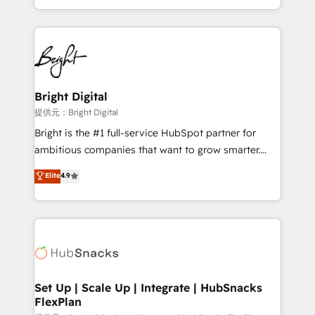
Sales Enablement HubSpot Impact Award 🏆2015
With deep technical and industry expertise, we fuse
Growth-Driven Design Agency of the Year 🏆2015
automation, integration, and AI innovation to deliver
Became the 5th Agency to reach Diamond 🏆2014
lasting impact. We specialize in: • Turnkey and end-
HubSpot COS Performance Award 🏆2014 HubSpot
to-end HubSpot implementations • Onboarding for
COS Design Award 🏆2013 HubSpot Marketplace
Sales, Service, Marketing & Content Hubs • AI voice
Provider of the Year 🏆2011 Became a HubSpot
and chat agents, predictive automation, and smart
Bright Digital
Partner 📆Founded in 1997
workflows • Salesforce + HubSpot integration •
提供元：Bright Digital
Website design and CMS development • ERP
Bright is the #1 full-service HubSpot partner for
integration: SAP, NetSuite, Microsoft Dynamics, … •
ambitious companies that want to grow smarter.
Data cleansing and CRM migration from any
From HubSpot onboarding, to training, from
Elite
4.9
platform • Client/member portals built on HubSpot •
developing a new website to lead generation and
CaterSuite for the catering industry • Custom and
digital marketing; we do it all (and with great
complex integrations: SAM.gov, GovWin,
results)! In short, our services include: - HubSpot
QuickBooks, PandaDoc, ClickUp, Shopify, Mapsly,
consultancy: onboarding, training, data migration -
WooCommerce, BuilderTrend, and more Experience
HubSpot development: websites, custom modules,
the difference — reach out to see how AI + HubSpot
integrations - Marketing & sales solutions: digital
can transform your business.
marketing, advertising, campaigns, content and
Set Up | Scale Up | Integrate | HubSnacks
FlexPlan
design We connect people, data and technology to