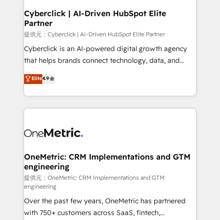
and technology for predictable, scalable revenue
Cyberclick | AI-Driven HubSpot Elite
Partner
growth. Our expertise spans RevOps, CRM and data
architecture, AI enablement, and strategic marketing,
提供元：Cyberclick | AI-Driven HubSpot Elite Partner
delivered through our proprietary FLAIR framework
Cyberclick is an AI-powered digital growth agency
for responsible AI adoption. As a HubSpot Elite
that helps brands connect technology, data, and
Partner and ISO 27001:2022 certified consultancy,
creativity to achieve measurable results. Founded in
Elite
4.9
we blend strategy, creativity, and technology to help
Barcelona and operating across Spain, LATAM, and
organisations scale smarter and grow stronger.
the UK, we support global companies in building
smarter marketing, sales, and customer success
strategies. As the only HubSpot Elite Partner in
Iberia (Spain & Portugal), we combine human insight
with intelligent automation to drive sustainable
growth. Our multidisciplinary team designs solutions
OneMetric: CRM Implementations and GTM
engineering
that simplify complexity, boost performance, and
turn innovation into real impact. 🌍 Highlights •
提供元：OneMetric: CRM Implementations and GTM
engineering
HubSpot Partner since 2012 • 2022 EMEA Impact
Over the past few years, OneMetric has partnered
Award: Best Integration • 150+ successful HubSpot
with 750+ customers across SaaS, fintech,
projects • Clients in 30+ industries • Proprietary