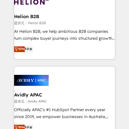
experience. Working hand-in-hand with your team,
we’ll assemble a RevOps machine that drives more
traffic, generates better leads and crushes your
Helion B2B
revenue goals. We've worked with thousands of
提供元：Helion B2B
HubSpot customers and we'd love to work with you
At Helion B2B, we help ambitious B2B companies
too! Clients come to us for: Advanced CRM solutions
turn complex buyer journeys into structured growth
System Integrations both Custom and Native to
engines. With deep experience in B2B SaaS,
Elite
5.0
HubSpot Data System Migrations between systems
manufacturing, FinTech, MedTech, and consulting, we
to HubSpot New lead generation strategies Time-
specialize in lead generation and aligning marketing
saving automations Fresh growth campaigns Robust
and sales around the customer. As a HubSpot Elite
help desk Unified revenue operations Dynamic
Partner, we’re experts in data architecture,
website development Award-winning creative
migrations, integrations, and process mapping. Our
design We live and breathe HubSpot and are ready
approach is hands-on and collaborative, rooted in
to take on real challenges!
real industry insight and a deep understanding of
Avidly APAC
B2B challenges. From onboarding to enterprise CRM
提供元：Avidly APAC
migrations, we help you unlock value across every
Officially APAC's #1 HubSpot Partner every year
hub. Because we don’t just implement tools – we
since 2019, we empower businesses in Australia,
make them work for your business. Since 2010,
New Zealand, and globally to realise their full
Elite
5.0
we’ve seen how the right HubSpot setup drives real