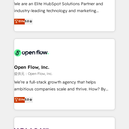
workflows; audit-ready reporting ⚖️ Legal: client
We are an Elite HubSpot Solutions Partner and
intake; pipeline and document workflows 🛒 E-
industry-leading technology and marketing
Commerce: Shopify, WooCommerce; lifecycle and
consultancy. Our focus is on enterprise and mid-
Elite
5.0
revenue automation 🏢 Real Estate: deal pipelines;
market B2B companies globally that want a strategic
portfolio and lifecycle management 🏭
approach to execute their goals through creative
Manufacturing: ERP integrations; operational
applications of our solutions; Technical HubSpot
alignment 🛡️ Compliance & Data Considerations:
Consulting, Content Marketing, Growth-Driven
HIPAA-aware; CASL-compliant; GDPR-ready
Design, Migrations + Integrations. Mole Street’s
implementations where required 💡 Why 500+
mission is empowering others to realize their
Clients Choose Us: Elite Partner; technical, fast, and
greatness, which is achieved through creating
Open Flow, Inc.
built to scale.
absolute clarity, derived from a well-defined
提供元：Open Flow, Inc.
strategy, executed well, and reported on with clear
We’re a full-stack growth agency that helps
results. The culture is driven by core values; Joy, Grit,
ambitious companies scale and thrive. How? By
Accountability, Curiosity, Authenticity, Growth
upgrading and streamlining every single revenue-
Elite
5.0
Mindedness, and Clarity. We are driven to win for the
generating aspect of your business. We’re proud
collective good of the company and its clientele, and
HubSpot Elite Solutions Partners and devout CRM
dedicated to breaking the mold from the agency of
nerds who can harness HubSpot’s custom digital
the past into the consultancy of the future. Great
tools to improve each touchpoint of your customer
things are happening.