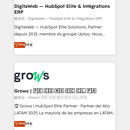
Station, Freshdesk, Intercom, and more. Custom
DigitaWeb — HubSpot Elite & Intégrations
ERP
objects, automations, and integrations built for
growth. 🚀 AI-Driven GTM Orchestration Unify
提供元：DigitaWeb — HubSpot Elite & Intégrations ERP
HubSpot with LinkedIn, WhatsApp, email, paid
DigitaWeb — HubSpot Elite Solutions, Partner
media, and AI voice to drive pipeline. 🤖 AI Custom
depuis 2015, membre du groupe Uptoo. Nous
Agent Development Deploy AI agents for
aidons les ETI et PME B2B à unifier Marketing,
Elite
5.0
prospecting, follow-ups, service triage, and
Ventes et Service sur HubSpot grâce à la Revenue
knowledge retrieval—built in HubSpot. ⚡ Fast-Track
Architecture : alignement des équipes, pipeline
& Growth-Track Services Fast-Track: Rapid HubSpot
prévisible, croissance mesurable. 🔌 Intégrations
onboarding in weeks Growth-Track: Unlock
complexes : ERP (Divalto, Sage X3, Cegid, Pennylane,
advanced optimization & adoption 📍 São Paulo, BR
Dynamics..), VOIP (Aircall, Ringover, Modjo), Shopify,
• Des Moines, IA • New York, NY
Oneflow. 💻 Développements custom : CRM UI
Extensions (React), Serverless Node.js, Custom
Grows | 🇵🇪 🇨🇴 🇲🇽 🇪🇨 🇨🇱 🇵🇦
Objects, thèmes HubL, agents IA & Breeze AI. 🎯
提供元：Grows | 🇵🇪 🇨🇴 🇲🇽 🇪🇨 🇨🇱 🇵🇦
Secteurs : Industrie, Distribution B2B, SaaS, Services
🏆 Grows | HubSpot Elite Partner · Partner del Año
B2B, Immobilier, Viticulture, Finance. 🚀 Nos livrables
LATAM 2025 La mayoría de las empresas en LATAM
: migration sécurisée, implémentation Marketing +
no tienen un problema de herramientas. Tienen un
Elite
4.9
Sales + Service Hub, synchronisation ERP ↔
problema de orden. Equipos desalineados, datos