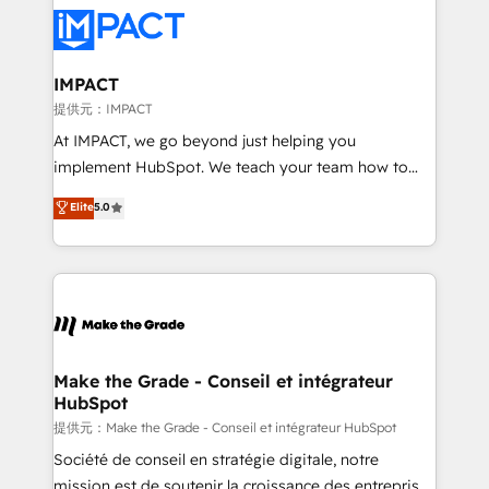
consistently ranked among their top 5 partners
new HubSpot portal with Advanced Website and
worldwide, and with over 15 years in the ecosystem,
CRM Migrations using our in-house "HubScrub" Tool.
Huble has built a track record that speaks for itself.
One company, one operating model, delivering
IMPACT
across offices and consulting teams in the UK, USA,
提供元：IMPACT
Canada, Germany, France, Belgium, Singapore, and
At IMPACT, we go beyond just helping you
South Africa. Certified compliant with ISO/IEC
implement HubSpot. We teach your team how to
27001:2022 and ISO 9001:2015 across all seven
master it. As the creators of the Endless Customers
Elite
5.0
international offices and 175+ employees.
System™ (the next evolution of They Ask, You
Answer), we’re the only HubSpot partner built
entirely around coaching and training. That means
we don’t do the work for you; we help you build the
skills, processes, and internal team you need to
attract the right buyers, close deals faster, and grow
without outside dependencies. You’ll learn how to: •
Make the Grade - Conseil et intégrateur
HubSpot
Set up, audit, and organize your HubSpot portal •
Get your sales team fully using HubSpot • Track
提供元：Make the Grade - Conseil et intégrateur HubSpot
pipeline and revenue across the entire buyer journey
Société de conseil en stratégie digitale, notre
• Build an in-house marketing team that drives
mission est de soutenir la croissance des entreprises