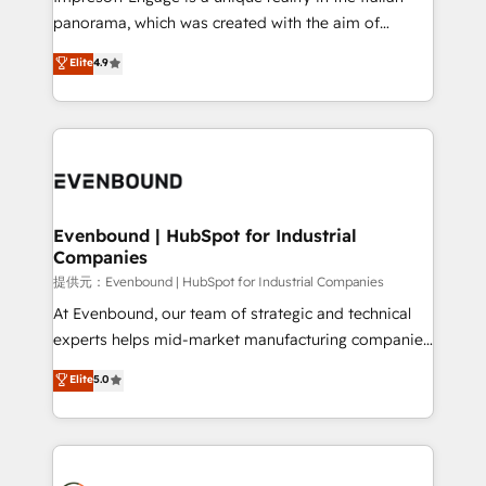
panorama, which was created with the aim of
putting Customer Experience at the center by
Elite
4.9
creating digital environments capable of integrating
people, processes and data. We offer the best
digital solutions on the market, ranging from CRM
processes and technologies to digital strategy, from
marketing automation to online and offline sales
processes through Customer Service Management,
allowing companies to optimize processes and meet
Evenbound | HubSpot for Industrial
Companies
the needs of the customer. We are part of Impresoft
Group, a group of specialized and complementary
提供元：Evenbound | HubSpot for Industrial Companies
companies that divide their offer into 4
At Evenbound, our team of strategic and technical
Competence Centers: Smart Manufacturing,
experts helps mid-market manufacturing companies
Customer First, Enabling Technologies & Security.
achieve real growth. We specialize in delivering
Elite
5.0
The synergies generated by these integrations,
tailored solutions that drive results by leveraging
together with the combination of talents, skills,
HubSpot’s platform and data to fuel success.
solutions and services, have allowed the group to
Technical Solutions: - HubSpot Technical Consulting -
build an unrivaled offering portfolio on the market
HubSpot CRM Implementation - HubSpot