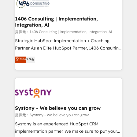
to accompany companies on their digital
Onboarding - Data Migration & Integrations -
transformation journey.
Technical Audit & Optimization Strategic Solutions: -
Revenue Operations - Inbound Marketing -
1406 Consulting | Implementation,
Integration, AI
Outbound Marketing - HubSpot CMS Website
Design & Development We empower our clients to
提供元：1406 Consulting | Implementation, Integration, AI
reach their full potential by providing transparent,
Strategic HubSpot Implementation + Coaching
relationship-driven support. With over 300 HubSpot
Partner As an Elite HubSpot Partner, 1406 Consulting
certifications and accreditations, we deliver both the
helps mid-market revenue teams transform how
Elite
5.0
technical know-how and strategic guidance you
they sell, market, and serve. We don't just build your
need to succeed.
HubSpot—we teach your team to own it, then stay
to help you keep winning. What We Do ⚙️ CRM
Implementations across Marketing, Sales, Service,
Data & Content 📈 Sales & Marketing Alignment +
Revenue Team Enablement 🤖 Breeze AI & Custom
Agent Creation 🔄 Custom Integrations & Data
Systony - We believe you can grow
Migration Why 1406 We become part of your team.
提供元：Systony - We believe you can grow
Your team learns while we build. We fix what others
Systony is an experienced HubSpot CRM
broke. Built for mid-market reality—practical
implementation partner. We make sure to put your
solutions that work with your actual headcount and