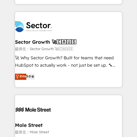
HubSpot temps réel, formation équipes. 🏆 +350
dispersos y procesos que dependen de personas
projets livrés. Accrédités HubSpot CRM
clave — no de sistemas. Eso frena el crecimiento,
Implementation, Data Migration & Custom
aunque tengas buena tecnología y ganas de escalar.
Integration. 📩 Parlons de votre projet →
⚙️ Grows ordena los procesos comerciales, alinea
digitaweb.com
marketing, ventas y servicio, e implementa HubSpot
de forma que genera resultados reales desde las
Sector Growth 🚀🇨🇦🇺🇸
primeras semanas — no meses. 🤝 No entregamos
提供元：Sector Growth 🚀🇨🇦🇺🇸
proyectos y nos vamos. Nos quedamos como
🚀 Why Sector Growth? Built for teams that need
socios estratégicos, ayudando a sostener y escalar
HubSpot to actually work - not just be set up. 🔧
lo que construimos juntos. Porque crecer sin orden
HubSpot Experts: Onboarding, migrations,
Elite
5.0
no es crecer — es solo moverse rápido. 🌎
automation, and training built for adoption. ⚡ Highly
Operamos en Colombia, Perú, México, Ecuador,
Technical Execution: ERP, EMR and Custom
Chile, Panamá, Bolivia, Argentina y República
Integrations; complex builds delivered in weeks, not
Dominicana — con experiencia real en educación,
months. 🤖 AI Consulting & Agents: AI-powered
retail, salud, banca, bienes raíces, construcción y
workflows; automation agents; process optimization
B2B. ✅ Crece con orden. Crece con Grows.
inside HubSpot. 🏆 Industry Experience: 🏥
Healthcare: HIPAA implementations; secure data
Mole Street
workflows 💼 Financial Services: compliant
提供元：Mole Street