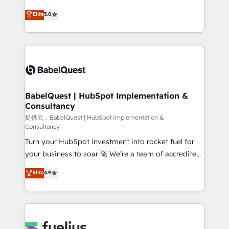
object setup, CMS builds, and full-funnel automation.
We'll customise your CRM & automate your business
Elite
5.0
- Dashboards, lifecycle campaigns, and lead
processes. Welcome to our Profile! We can help
nurturing sequences. - Cross-hub setup across
with... • CRM implementation, reports & workflows,
Marketing, Sales, Operations, and Service Hubs. -
and team training • CRM migration: Salesforce,
Ongoing optimization, managed support, and
Pipedrive, Dynamics etc • Technical projects inc.
scalable retainers. Let’s make HubSpot your most
Custom API integrations & ERP systems inc. SAP and
powerful growth engine. Built to convert, scale, and
Netsuite A little about us... • Boutique 'Elite' Team (12
drive results.
super skilled members) • 150+ Clients for Sales Hub,
BabelQuest | HubSpot Implementation &
Consultancy
Marketing Hub, Service Hub, Data Hub and Website
(CMS) • ISO/IEC 27001:2022, ISO 9001:2015 and
提供元：BabelQuest | HubSpot Implementation &
Consultancy
now... ISO 42001: 2023 certified • Exclusive AI
Turn your HubSpot investment into rocket fuel for
'GuardHub' governance framework, based on ISO
your business to soar 🚀 We’re a team of accredited
42001 - helping you 'organise complexity' 𝗥𝗲𝗮𝗱𝘆
HubSpot experts ready to help you. We can
𝗳𝗼𝗿 𝘁𝗵𝗲 𝗻𝗲𝘅𝘁 𝘀𝘁𝗲𝗽? Click the 👈 '𝗖𝗼𝗻𝘁𝗮𝗰𝘁
Elite
4.9
implement the platform into complex business
𝗯𝘂𝘀𝗶𝗻𝗲𝘀𝘀' button to get in touch (𝘸𝘦'𝘳𝘦 𝘴𝘶𝘱𝘦𝘳
environments, optimise what you've got and make
𝘳𝘦𝘴𝘱𝘰𝘯𝘴𝘪𝘷𝘦)
sure you can actually use it, build your website in
HubSpot or create an inbound marketing strategy
for you and execute it on HubSpot. We are on the