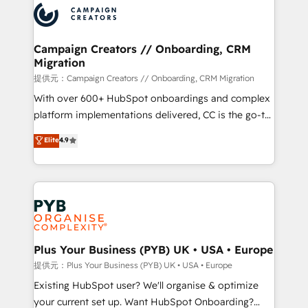
record of business transformation, our growth-first
extensive experience working with tech companies
approach has helped brands dominate their
and manufacturers since 2002, we are committed to
markets.
empowering our clients and developing their
Campaign Creators // Onboarding, CRM
Migration
autonomy. Get to grips with HubSpot through
guided implementation and seamless integration of
提供元：Campaign Creators // Onboarding, CRM Migration
the CRM platform into your digital ecosystem. Would
With over 600+ HubSpot onboardings and complex
you like support in deploying your inbound
platform implementations delivered, CC is the go-to
marketing strategy? We'll provide support tailored
Elite Solutions Partner for businesses ready to
Elite
4.9
to your needs and sales objectives. With 125+
migrate, replatform, and scale smarter. We specialize
certifications, we are part of the most certified
in high-impact CRM and CMS migrations and
Canadian agencies, and we both hold Onboarding
onboarding from platforms like Salesforce, NetSuite,
Accreditations. Based in Canada (coast to coast), our
Zoho, Pardot, Marketo, Microsoft Dynamics, Wix,
services are offered in both English & French.
WordPress and legacy CRMs, turning fragmented
systems into unified, growth-ready HubSpot
architectures that accelerate revenue operations and
Plus Your Business (PYB) UK • USA • Europe
performance. - Multi-object CRM migration, cleanup,
提供元：Plus Your Business (PYB) UK • USA • Europe
and implementation. - Pre-built and custom
Existing HubSpot user? We'll organise & optimize
integrations across your full tech stack. - Custom
your current set up. Want HubSpot Onboarding?