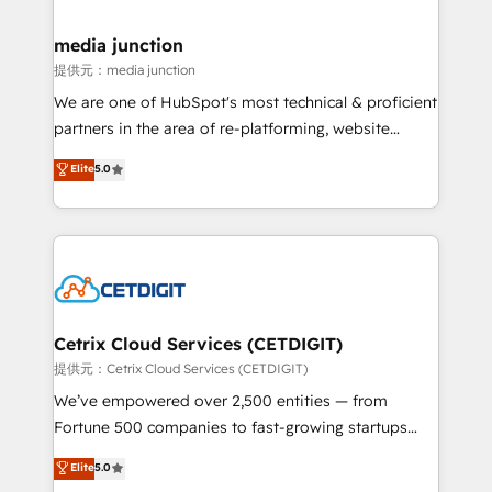
countries—Brazil, UAE (Abu Dhabi/Dubai/Sharjah),
Mexico, USA, and Portugal—we've executed over a
media junction
hundred successful operations. Our approach,
提供元：media junction
rooted in RevOps principles, integrates analysis,
We are one of HubSpot's most technical & proficient
training, planning, and qualification. Leveraging
partners in the area of re-platforming, website
technology, data analytics, CRM optimization, and
design & development. We specialize in multi-hub
Elite
5.0
inbound marketing tactics, we focus on
implementations for mid-market & enterprise
understanding, nurturing, and converting leads.
companies. We are woman-owned, powered by
Partner with us to unlock your business's full
coffee, and we ❤️ dogs. We produce award-winning
potential and achieve sustained growth in today's
work for our clients. 🏆2023 Technical Expertise
competitive market.
Impact Award 🏆2022 Technical Expertise Impact
Award 🏆2022 Platform Migration Excellence Impact
Award 🏆2020 Elite Solutions Partner 🏆2019
Cetrix Cloud Services (CETDIGIT)
Integrations HubSpot Impact Award 🏆2019
提供元：Cetrix Cloud Services (CETDIGIT)
Marketing Enablement HubSpot Impact Award 🏆
We’ve empowered over 2,500 entities — from
2018 Website Design HubSpot Impact Award 🏆2017
Fortune 500 companies to fast-growing startups
Website Design HubSpot Impact Award 🏆2016
and nonprofits — to streamline operations, scale
Elite
5.0
Growth-Driven Design Agency of the Year 🏆2016
revenue, and unlock the full potential of HubSpot.