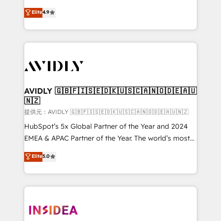
Strategy: Activate Breeze Agents, configure HubSpot
North America. Avec plus de 115 experts en
Elite
4.9
AI, & maximize AEO with tailored AI services. 🧩
marketing automation, Growth, Revops, CRM et
Integrations: Extend HubSpot with custom
webdesign. Markentive is both a consulting firm, a
integrations, hosting, & maintenance.
digital agency and an integrator. With over 115
experts in marketing automation, growth, revops,
CRM and webdesign (We focus on EMEA - USA
customers).
AVIDLY 🇬🇧🇫🇮🇸🇪🇩🇰🇺🇸🇨🇦🇳🇴🇩🇪🇦🇺
🇳🇿
提供元：AVIDLY 🇬🇧🇫🇮🇸🇪🇩🇰🇺🇸🇨🇦🇳🇴🇩🇪🇦🇺🇳🇿
HubSpot’s 5x Global Partner of the Year and 2024
EMEA & APAC Partner of the Year. The world’s most
experienced and fully accredited HubSpot Solutions
Elite
5.0
Partner. 🚀 With 2,750+ HubSpot projects delivered
and 370+ specialists across EMEA, APAC and NAM,
we de-risk complex CRM programmes and
accelerate ROI across every HubSpot Hub. 🧭 From
multi-region migrations to AI-powered automation,