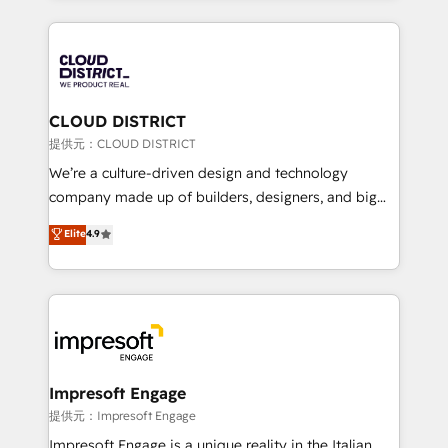
Implementation, HubSpot Content Experience, CRM
help businesses grow through technology, creativity,
Data Migration & Custom Integration
AI and strategy. For over 12 years, we’ve delivered
500+ HubSpot implementations, building end-to-
end solutions that integrate CRM, AI automation,
inbound and loop marketing, content, and digital
CLOUD DISTRICT
creativity. Our multicultural team works in Spanish,
提供元：CLOUD DISTRICT
Portuguese, and English to design scalable strategies
We’re a culture-driven design and technology
that drive measurable growth. 🌎 Highlights: • 10+
company made up of builders, designers, and big
years as a HubSpot partner. • 2023 Impact Awards:
thinkers. We blend strategy, design, and
Elite
4.9
Platform Migration Excellence. • Top 3 Partner of the
development—always fueled by curiosity—to turn
Year LATAM 2022, 2023, 2024, 2025. • Partner of the
ideas, opportunities, and challenges into meaningful
Year 2024. • Organizer of Aliados.ai (AI, marketing &
experiences. To us, technology is more than just
tech global congress). 👉 Ready to scale your
code; it’s about creating things that are useful, cool,
business with HubSpot? Let Cebra’s experts help
and—most importantly—simple. That’s why we lean
you grow faster, smarter, and with impact.
into bold ideas and shape them into thoughtful
products and strategies that actually make a
Impresoft Engage
difference.
提供元：Impresoft Engage
Impresoft Engage is a unique reality in the Italian