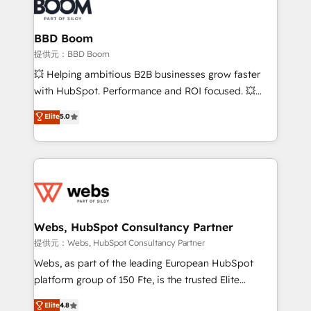
Seamless CRM, CMS, and automation setup •
cumulées
Complex platform migrations and data cleanups •
Custom APIs and third-party integrations 📈 End-to-
BBD Boom
End Revenue Acceleration • Lifecycle marketing and
提供元：BBD Boom
pipeline growth programs • Sales enablement tools
💥 Helping ambitious B2B businesses grow faster
and CRM optimization • Retention strategies with
with HubSpot. Performance and ROI focused. 💥
customer journey mapping 🏅 Elite-Level HubSpot
BBD Boom is the HubSpot partner that can help you
Elite
5.0
Execution • 750+ onboardings and 2,000+
to HubSpot Better. We work with your teams to
implementations • Deep expertise across marketing,
solve all your HubSpot challenges and improve user
sales, and service hubs • Built-in flexibility for
adoption, sales process and marketing results.
startups to global brands
Services 📚 Onboarding your team to HubSpot for
the first time 🔧 Designing and optimising your
HubSpot set-up for better results 🌐 Website design
and build using HubSpot 🔌 Integrating HubSpot
Webs, HubSpot Consultancy Partner
with other systems 🎓 Training your teams to be
提供元：Webs, HubSpot Consultancy Partner
HubSpot pros 📊 Lead generation services using
Webs, as part of the leading European HubSpot
HubSpot Why us? - SIX HubSpot Accreditations -
platform group of 150 Fte, is the trusted Elite
awarded by HubSpot after a rigorous process for
HubSpot CRM Partner offering you a roadmap on
Elite
4.8
CRM, Solutions Architecture, Onboarding , Data