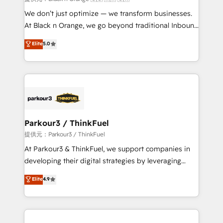
Développement des interfaces avec vos logiciels
We don’t just optimize — we transform businesses.
métiers ⚙️ Configuration de la plateforme HubSpot
At Black n Orange, we go beyond traditional Inbound
📈 Configuration de rapports et tableaux de bord 🤝
Marketing with our exclusive methodologies:
Elite
5.0
Book Process & Guidelines utilisateurs 🎓
BOOMS and BOOST. Together, they form a powerful
Formations des utilisateurs
combination that has driven success for over 800
businesses worldwide. As Elite HubSpot Partners, we
specialize in crafting high-performance growth
strategies that integrate data-driven marketing,
automation, and revenue intelligence to help
companies scale faster and smarter. 🔹 BOOMS:
Parkour3 / ThinkFuel
Demand generation for all your buyers With BOOMS,
提供元：Parkour3 / ThinkFuel
you invest in 100% of your buyers, accelerating your
At Parkour3 & ThinkFuel, we support companies in
growth and positioning yourself as an undisputed
developing their digital strategies by leveraging
leader. 🔹 BOOST: Optimize your digital
technologies and automating their marketing and
Elite
4.9
transformation process A methodology designed to
sales processes to generate growth. Our offer spans
implement HubSpot effectively and optimize your
from Strategy to Operations. We specialize in CRM
digital processes. 🔹 Trusted by Industry Leaders
onboarding and implementation, web design, sales
With an average rating of 4.9/5 and a proven track
& marketing automation, and digital marketing. With