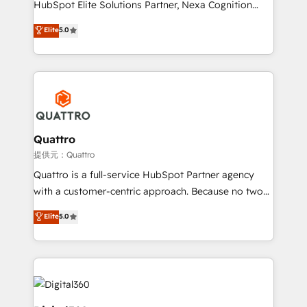
HubSpot Elite Solutions Partner, Nexa Cognition
and productivity. We also have a proven track
ranks in the top 1% of global HubSpot Partners and
Elite
5.0
record migrating businesses from CRM & Marketing
has been one of the longest-standing partners since
Platforms such as Salesforce, Dynamics, Pipedrive,
2012. We empower businesses to harness the full
and Marketo onto HubSpot. Our methodology
potential of HubSpot by combining strategic
literally transforms the way the businesses we work
insights with technical excellence, we deliver
with attract and retain customers, manage their
bespoke HubSpot solutions tailored to drive
business people and processes, and how they
measurable growth and operational efficiency. Why
service their customers.
Choose Nexa Cognition? 🚀 HubSpot Expertise: Our
Quattro
certified team specialises in CRM implementation,
提供元：Quattro
marketing automation, and revenue operations. 🤝
Quattro is a full-service HubSpot Partner agency
Custom Solutions: From onboarding and
with a customer-centric approach. Because no two
integrations, to RevOps and training. We align
clients have the same needs, Quattro offer a
Elite
5.0
HubSpot with your business needs. 🌟 Proven
bespoke approach for every client. Services include
Results: We’ve helped businesses of all sizes
business growth strategies, sales enablement, CRM
accelerate revenue growth, improve operational
set-up, Migrations, Integrations, Enterprise level
efficiency, and achieve ROI. 🔧 Flexible Service
Sales Hub, Marketing Hub, Customer Support Hub,
Packages: Choose ongoing support or project-based
Ops Hub Software, inbound marketing strategy,
solutions. We offer service packages designed to fit
content strategies, branding, HubSpot CMS,