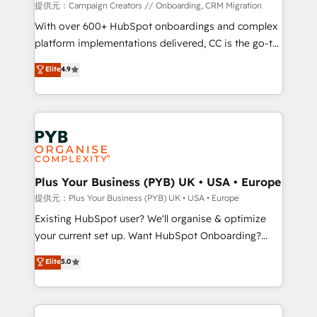
guided implementation and seamless integration of
提供元：Campaign Creators // Onboarding, CRM Migration
the CRM platform into your digital ecosystem. Would
With over 600+ HubSpot onboardings and complex
you like support in deploying your inbound
platform implementations delivered, CC is the go-to
marketing strategy? We'll provide support tailored
Elite Solutions Partner for businesses ready to
Elite
4.9
to your needs and sales objectives. With 125+
migrate, replatform, and scale smarter. We specialize
certifications, we are part of the most certified
in high-impact CRM and CMS migrations and
Canadian agencies, and we both hold Onboarding
onboarding from platforms like Salesforce, NetSuite,
Accreditations. Based in Canada (coast to coast), our
Zoho, Pardot, Marketo, Microsoft Dynamics, Wix,
services are offered in both English & French.
WordPress and legacy CRMs, turning fragmented
systems into unified, growth-ready HubSpot
architectures that accelerate revenue operations and
Plus Your Business (PYB) UK • USA • Europe
performance. - Multi-object CRM migration, cleanup,
提供元：Plus Your Business (PYB) UK • USA • Europe
and implementation. - Pre-built and custom
Existing HubSpot user? We'll organise & optimize
integrations across your full tech stack. - Custom
your current set up. Want HubSpot Onboarding?
object setup, CMS builds, and full-funnel automation.
We'll customise your CRM & automate your business
Elite
5.0
- Dashboards, lifecycle campaigns, and lead
processes. Welcome to our Profile! We can help
nurturing sequences. - Cross-hub setup across
with... • CRM implementation, reports & workflows,
Marketing, Sales, Operations, and Service Hubs. -
and team training • CRM migration: Salesforce,
Ongoing optimization, managed support, and