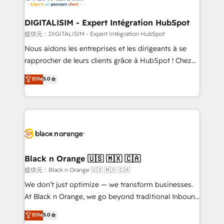
get more from your investment in HubSpot.
drive your business forward. Since 2015 we are fully
www.bbdboom.com
dedicated to HubSpot and with an experienced
DIGITALISIM - Expert Intégration HubSpot
team (50+), we work with reputable companies in
提供元：DIGITALISIM - Expert Intégration HubSpot
B2B sectors such as manufacturing, SaaS and
Nous aidons les entreprises et les dirigeants à se
business services. We prepare a customized
rapprocher de leurs clients grâce à HubSpot ! Chez
business case that demonstrates the value and
DIGITALISIM, nous avons l'intime conviction que la
Elite
5.0
impact of your digital transformation, including a
réussite des entreprises passe par l’innovation web,
detailed financial rationale with a focus on ROI and
le marketing digital, et la relation client ! C'est
TCO. As a trusted extension of your team, we
pourquoi, nos experts sont à la fois capables de
believe in the power of partnership. Together, we
gérer votre projet de création de site internet, votre
embark on a transformational journey that sets your
référencement, votre stratégie digitale et le pilotage
business up for long-term success. Unlock your
et l'intégration d'HubSpot ! Les grandes phases d'un
business. If not now, when?
projet HubSpot avec DIGITALISIM : 🧽 Nettoyage,
Black n Orange 🇺🇸 🇲🇽 🇨🇦
migration et intégration des bases de données. 🚀
提供元：Black n Orange 🇺🇸 🇲🇽 🇨🇦
Développement des interfaces avec vos logiciels
We don’t just optimize — we transform businesses.
métiers ⚙️ Configuration de la plateforme HubSpot
At Black n Orange, we go beyond traditional Inbound
📈 Configuration de rapports et tableaux de bord 🤝
Marketing with our exclusive methodologies:
Elite
5.0
Book Process & Guidelines utilisateurs 🎓
BOOMS and BOOST. Together, they form a powerful