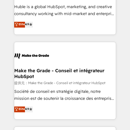
improve customer experiences. With our bright
Huble is a global HubSpot, marketing, and creative
people, exciting ideas and can-do mentality, we
consultancy working with mid-market and enterprise
ensure revenue growth on a daily basis. So tell us
businesses. We go beyond implementation, shaping
Elite
4.9
your challenge; our passionate and growth driven
the strategy, processes, and teams that turn
team of 100+ experts is ready for you! Driving digital
HubSpot into a genuine growth engine. Named
growth | www.brightdigital.com
HubSpot's Global Partner of the Year in 2024,
consistently ranked among their top 5 partners
worldwide, and with over 15 years in the ecosystem,
Huble has built a track record that speaks for itself.
One company, one operating model, delivering
Make the Grade - Conseil et intégrateur
HubSpot
across offices and consulting teams in the UK, USA,
Canada, Germany, France, Belgium, Singapore, and
提供元：Make the Grade - Conseil et intégrateur HubSpot
South Africa. Certified compliant with ISO/IEC
Société de conseil en stratégie digitale, notre
27001:2022 and ISO 9001:2015 across all seven
mission est de soutenir la croissance des entreprises
international offices and 175+ employees.
B2B à travers l’acquisition de nouveaux clients,
Elite
4.9
l'intégration CRM et le développement des revenus
auprès de vos comptes existants. En France et à
l'international, nous travaillons avec des ETI