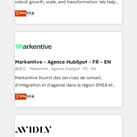
unlock growth, scale, and transformation. We help
accreditations and deep HIPAA-compliance
companies activate HubSpot’s AI-powered
expertise. - A team of 250+ experts dedicated to
Elite
5.0
customer platform and operationalize HubSpot’s
your resilient growth.
Loop Marketing framework through expert-led
services, smart agents, and purpose-built apps,
tailored to your business. Together, we unlock
results, fast. ⚙️CRM & RevOps: Align all Hubs to your
buyer journey for clean data, scalability, & reporting.
🎯Demand Gen & ABM: Drive pipeline with inbound,
Markentive - Agence HubSpot - FR - EN
ABM, AEO, SEO, & paid media. 👩‍💻Web Design:
提供元：Markentive - Agence HubSpot - FR - EN
Build high-performing websites with UX, messaging,
Markentive fournit des services de conseil,
& conversion strategy that drive results. 🤖AI
d'intégration et d'agence dans la région EMEA et
Strategy: Activate Breeze Agents, configure HubSpot
North America. Avec plus de 115 experts en
Elite
5.0
AI, & maximize AEO with tailored AI services. 🧩
marketing automation, Growth, Revops, CRM et
Integrations: Extend HubSpot with custom
webdesign. Markentive is both a consulting firm, a
integrations, hosting, & maintenance.
digital agency and an integrator. With over 115
experts in marketing automation, growth, revops,
CRM and webdesign (We focus on EMEA - USA
customers).