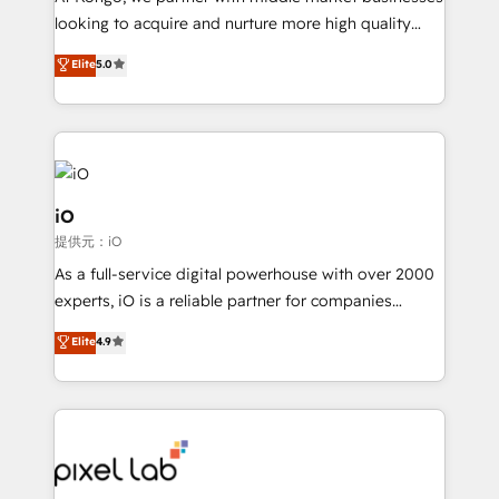
headaches – new deployments, system cleanups,
looking to acquire and nurture more high quality
and process implementation. - Custom HubSpot
leads. We use digital media, marketing cloud,
Elite
5.0
migrations – moving from Pardot, Salesforce,
automation and software integration to drive sales
Marketo, PipeDrive? We handle it. - Digital GTM
and, deliver clarity on marketing expenditure.
strategy, demand gen that converts: multi-channel
PPC, content, and messaging built for pipeline
growth. With 82% of clients renewing retainers, we
must be doing something right. Proudly a HubSpot
iO
Elite Partner. Let’s talk!
提供元：iO
As a full-service digital powerhouse with over 2000
experts, iO is a reliable partner for companies
looking to strengthen their position in the fields of
Elite
4.9
marketing, technology, content, strategy and
creation. iO combines in-depth knowledge on both
the marketing and technology end of HubSpot,
creating impactful inbound marketing strategies
from end-to-end. Teams of marketing specialists,
developers, copywriters and designers work side by