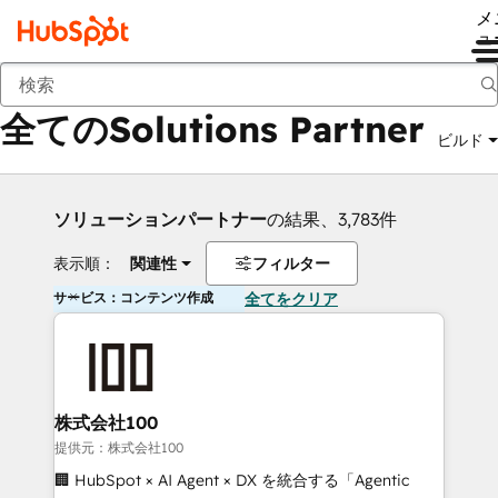
メ
ュ
戻る
全てのSolutions Partner
ビルド
ソリューションパートナー
の結果、3,783件
表示順：
関連性
フィルター
サービス：コンテンツ作成
全てをクリア
株式会社100
提供元：株式会社100
🏢 HubSpot × AI Agent × DX を統合する「Agentic