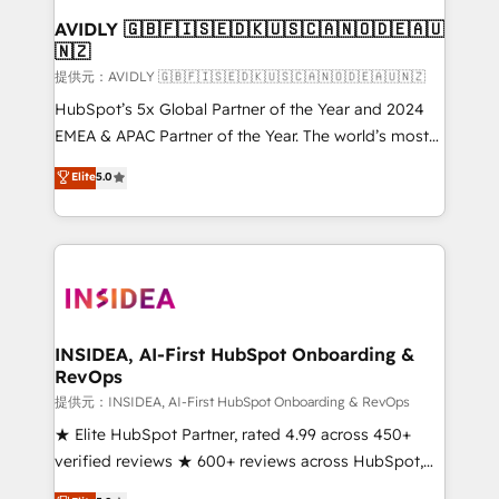
AVIDLY 🇬🇧🇫🇮🇸🇪🇩🇰🇺🇸🇨🇦🇳🇴🇩🇪🇦🇺
🇳🇿
提供元：AVIDLY 🇬🇧🇫🇮🇸🇪🇩🇰🇺🇸🇨🇦🇳🇴🇩🇪🇦🇺🇳🇿
HubSpot’s 5x Global Partner of the Year and 2024
EMEA & APAC Partner of the Year. The world’s most
experienced and fully accredited HubSpot Solutions
Elite
5.0
Partner. 🚀 With 2,750+ HubSpot projects delivered
and 370+ specialists across EMEA, APAC and NAM,
we de-risk complex CRM programmes and
accelerate ROI across every HubSpot Hub. 🧭 From
multi-region migrations to AI-powered automation,
we turn complexity into clarity, human at global
scale. 🏆 HubSpot’s CEO called us “the partner of the
INSIDEA, AI-First HubSpot Onboarding &
RevOps
future.” Others agree it is proof of trust built through
measurable impact.
提供元：INSIDEA, AI-First HubSpot Onboarding & RevOps
★ Elite HubSpot Partner, rated 4.99 across 450+
verified reviews ★ 600+ reviews across HubSpot,
G2 & Clutch ★ 150+ in-house HubSpot-certified