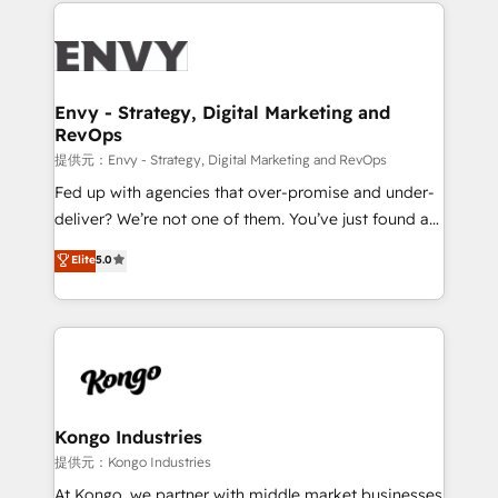
250+ HubSpot experts across Europe – ready to
TECH-SEO
build a CRM architecture optimized to support your
business goals. Talk to us if you’re looking to: -
Connect marketing, sales and operations around one
reliable source of truth - Unlock the full value of your
Envy - Strategy, Digital Marketing and
RevOps
CRM and marketing data, not just implement a
system - Accelerate impact with a partner who
提供元：Envy - Strategy, Digital Marketing and RevOps
understands both strategy and technology
Fed up with agencies that over-promise and under-
deliver? We’re not one of them. You’ve just found a
B2B Tech Marketing & RevOps agency that delivers
Elite
5.0
clear communication and real results—seriously.
Since 2014, we’ve helped brands like Yotpo,
Passport Card, BrandShield, Nuvei, and Fiverr
Enterprise clean up their RevOps, build predictable
pipelines, and make sense of their HubSpot data. As
a project or ongoing service, we help with: - RevOps
that keeps revenue moving – fixing messy lead
Kongo Industries
handoffs, broken sales processes, and murky
提供元：Kongo Industries
reporting so nothing gets lost. - HubSpot without
At Kongo, we partner with middle market businesses