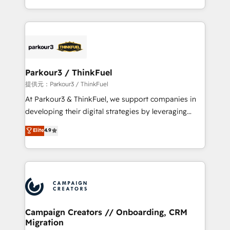
Formations des utilisateurs
combination that has driven success for over 800
businesses worldwide. As Elite HubSpot Partners, we
specialize in crafting high-performance growth
strategies that integrate data-driven marketing,
automation, and revenue intelligence to help
companies scale faster and smarter. 🔹 BOOMS:
Parkour3 / ThinkFuel
Demand generation for all your buyers With BOOMS,
提供元：Parkour3 / ThinkFuel
you invest in 100% of your buyers, accelerating your
At Parkour3 & ThinkFuel, we support companies in
growth and positioning yourself as an undisputed
developing their digital strategies by leveraging
leader. 🔹 BOOST: Optimize your digital
technologies and automating their marketing and
Elite
4.9
transformation process A methodology designed to
sales processes to generate growth. Our offer spans
implement HubSpot effectively and optimize your
from Strategy to Operations. We specialize in CRM
digital processes. 🔹 Trusted by Industry Leaders
onboarding and implementation, web design, sales
With an average rating of 4.9/5 and a proven track
& marketing automation, and digital marketing. With
record of business transformation, our growth-first
extensive experience working with tech companies
approach has helped brands dominate their
and manufacturers since 2002, we are committed to
markets.
empowering our clients and developing their
Campaign Creators // Onboarding, CRM
Migration
autonomy. Get to grips with HubSpot through