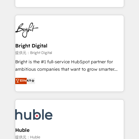
Sales Enablement HubSpot Impact Award 🏆2015
With deep technical and industry expertise, we fuse
Growth-Driven Design Agency of the Year 🏆2015
automation, integration, and AI innovation to deliver
Became the 5th Agency to reach Diamond 🏆2014
lasting impact. We specialize in: • Turnkey and end-
HubSpot COS Performance Award 🏆2014 HubSpot
to-end HubSpot implementations • Onboarding for
COS Design Award 🏆2013 HubSpot Marketplace
Sales, Service, Marketing & Content Hubs • AI voice
Provider of the Year 🏆2011 Became a HubSpot
and chat agents, predictive automation, and smart
Bright Digital
Partner 📆Founded in 1997
workflows • Salesforce + HubSpot integration •
提供元：Bright Digital
Website design and CMS development • ERP
Bright is the #1 full-service HubSpot partner for
integration: SAP, NetSuite, Microsoft Dynamics, … •
ambitious companies that want to grow smarter.
Data cleansing and CRM migration from any
From HubSpot onboarding, to training, from
Elite
4.9
platform • Client/member portals built on HubSpot •
developing a new website to lead generation and
CaterSuite for the catering industry • Custom and
digital marketing; we do it all (and with great
complex integrations: SAM.gov, GovWin,
results)! In short, our services include: - HubSpot
QuickBooks, PandaDoc, ClickUp, Shopify, Mapsly,
consultancy: onboarding, training, data migration -
WooCommerce, BuilderTrend, and more Experience
HubSpot development: websites, custom modules,
the difference — reach out to see how AI + HubSpot
integrations - Marketing & sales solutions: digital
can transform your business.
marketing, advertising, campaigns, content and
Huble
design We connect people, data and technology to
提供元：Huble