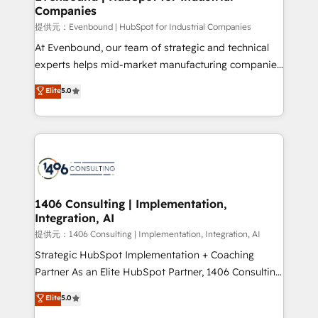
Companies
difference.
提供元：Evenbound | HubSpot for Industrial Companies
At Evenbound, our team of strategic and technical
experts helps mid-market manufacturing companies
achieve real growth. We specialize in delivering
Elite
5.0
tailored solutions that drive results by leveraging
HubSpot’s platform and data to fuel success.
Technical Solutions: - HubSpot Technical Consulting -
HubSpot CRM Implementation - HubSpot
Onboarding - Data Migration & Integrations -
Technical Audit & Optimization Strategic Solutions: -
Revenue Operations - Inbound Marketing -
1406 Consulting | Implementation,
Integration, AI
Outbound Marketing - HubSpot CMS Website
Design & Development We empower our clients to
提供元：1406 Consulting | Implementation, Integration, AI
reach their full potential by providing transparent,
Strategic HubSpot Implementation + Coaching
relationship-driven support. With over 300 HubSpot
Partner As an Elite HubSpot Partner, 1406 Consulting
certifications and accreditations, we deliver both the
helps mid-market revenue teams transform how
Elite
5.0
technical know-how and strategic guidance you
they sell, market, and serve. We don't just build your