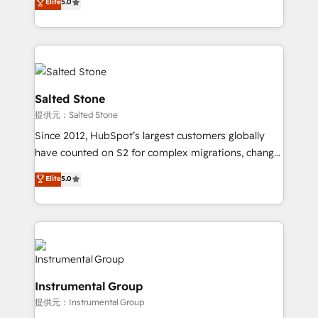
Elite
5.0
experts ★ 1,500+ implementations across 25+
countries ★ AI-first, RevOps-led, onboarding-
obsessed INSIDEA helps growing companies turn
HubSpot into a revenue engine. We onboard your
team, migrate your data, and build AI-powered
workflows that drive adoption from week one, in
Salted Stone
your time zone. What we do: ➤ Onboarding: Live in
提供元：Salted Stone
weeks, with workflows built around your business,
Since 2012, HubSpot’s largest customers globally
not a template. ➤ Migration: Move from any legacy
have counted on S2 for complex migrations, change
CRM. Zero downtime, full data integrity. ➤
management, systems integration, and creative
Implementation: Configure HubSpot to run your
Elite
5.0
solutions that deliver measurable impact and
revenue process. Sales, marketing, and service wired
transform brand experiences As one of the few full-
together. ➤ AI and Integrations: Layer Breeze AI,
service creative agencies in the HubSpot
custom agents, and APIs to remove manual work. ➤
ecosystem, we blend strategy, technology, & award-
Ongoing Management: Monthly tune-ups, feature
winning design to build scalable, globally
rollouts, adoption coaching. Buying HubSpot,
regionalized HubSpot websites, integrated
switching to it, or reviving a stale portal? We are
Instrumental Group
marketing campaigns, & RevOps frameworks that
built for the work.
提供元：Instrumental Group
fuel long-term success We connect the entire