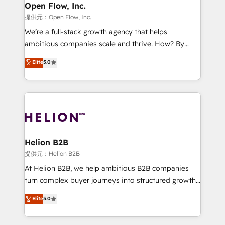
greatness, which is achieved through creating
Open Flow, Inc.
absolute clarity, derived from a well-defined
提供元：Open Flow, Inc.
strategy, executed well, and reported on with clear
We’re a full-stack growth agency that helps
results. The culture is driven by core values; Joy, Grit,
ambitious companies scale and thrive. How? By
Accountability, Curiosity, Authenticity, Growth
upgrading and streamlining every single revenue-
Elite
5.0
Mindedness, and Clarity. We are driven to win for the
generating aspect of your business. We’re proud
collective good of the company and its clientele, and
HubSpot Elite Solutions Partners and devout CRM
dedicated to breaking the mold from the agency of
nerds who can harness HubSpot’s custom digital
the past into the consultancy of the future. Great
tools to improve each touchpoint of your customer
things are happening.
experience. Working hand-in-hand with your team,
we’ll assemble a RevOps machine that drives more
traffic, generates better leads and crushes your
Helion B2B
revenue goals. We've worked with thousands of
提供元：Helion B2B
HubSpot customers and we'd love to work with you
At Helion B2B, we help ambitious B2B companies
too! Clients come to us for: Advanced CRM solutions
turn complex buyer journeys into structured growth
System Integrations both Custom and Native to
engines. With deep experience in B2B SaaS,
Elite
5.0
HubSpot Data System Migrations between systems
manufacturing, FinTech, MedTech, and consulting, we
to HubSpot New lead generation strategies Time-
specialize in lead generation and aligning marketing
saving automations Fresh growth campaigns Robust