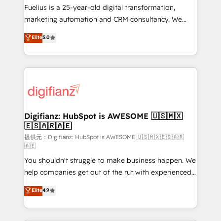
other ones listed in our profile. Our services: -
Fuelius is a 25-year-old digital transformation,
HubSpot implementation - HubSpot CMS website
marketing automation and CRM consultancy. We
build We can do lots of things. But everything we do
enable mid-market and enterprise clients to
Elite
5.0
is there for you to: - Grow revenue, and run your
maximise their return from digital and fuel their
business more efficiently - Build stronger
growth. We modernise platforms, streamline
relationships with customers - Make better
operations that are causing inefficiencies, improve
decisions with data - Find a new voice and reach
customer experiences, integrate systems, and
more people - Get the most out of your HubSpot
supercharge revenue operations Key services: • CRM
investment
Implementation • Systems Integration • Digital
Transformation / Web Development • RevOps &
Digifianz: HubSpot is AWESOME 🇺🇸🇲🇽
🇪🇸🇦🇷🇦🇪
Sales Consulting • Marketing Automation What
makes us different? 🚀 Top 0.5% of global HubSpot
提供元：Digifianz: HubSpot is AWESOME 🇺🇸🇲🇽🇪🇸🇦🇷
🇦🇪
agencies ⚙️ The strongest technical ability and
You shouldn't struggle to make business happen. We
integration capabilities 💼 Consultative, long-term
help companies get out of the rut with experienced,
partners who will embed ourselves into your
process-oriented teams implementing HubSpot
business, processes and systems 🏢 We specialise in
Elite
4.9
Marketing, Sales, Service, CMS and Operations Hub,
working with mid-market and enterprise
so selling and actually engaging with your customers
organisations, global organisations and those with
feels easy and pain-free. We are a top ranked
complex use cases 🏆 CRM Implementation,