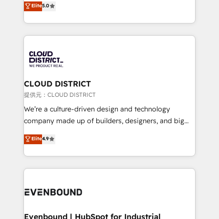
Elite
5.0
relationships. Your success is our success, and we’re
Latin America and Southern Europe, with teams
all in this together! From startup to enterprise, we’ll
across 9 countries. Born in Chile, we combine local
make sure your HubSpot setup becomes a
insight with international reach to help businesses
powerhouse of productivity, so you can focus on
grow. For over 12 years, we’ve delivered 500+
what matters most: growing your business and
HubSpot implementations, building end-to-end
wowing your customers. Let’s make HubSpot work
solutions that integrate CRM, AI automation, inbound
smarter for you!
and loop marketing, content, and digital creativity.
CLOUD DISTRICT
Our multicultural team works in Spanish, Portuguese,
提供元：CLOUD DISTRICT
and English to design scalable strategies that drive
We’re a culture-driven design and technology
measurable growth. 🌎 Highlights: • 10+ years as a
company made up of builders, designers, and big
HubSpot partner. • 2023 Impact Awards: Platform
thinkers. We blend strategy, design, and
Elite
4.9
Migration Excellence. • Top 3 Partner of the Year
development—always fueled by curiosity—to turn
LATAM 2022, 2023, 2024, 2025. • Partner of the Year
ideas, opportunities, and challenges into meaningful
2024. • Organizer of Aliados.ai (AI, marketing & tech
experiences. To us, technology is more than just
global congress). 👉 Ready to scale your business
code; it’s about creating things that are useful, cool,
with HubSpot? Let Cebra’s experts help you grow
and—most importantly—simple. That’s why we lean
faster, smarter, and with impact.
into bold ideas and shape them into thoughtful
products and strategies that actually make a
Evenbound | HubSpot for Industrial