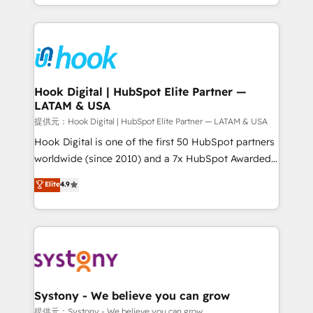
need to succeed.
HubSpot—we teach your team to own it, then stay
to help you keep winning. What We Do ⚙️ CRM
Implementations across Marketing, Sales, Service,
Data & Content 📈 Sales & Marketing Alignment +
Revenue Team Enablement 🤖 Breeze AI & Custom
Agent Creation 🔄 Custom Integrations & Data
Hook Digital | HubSpot Elite Partner —
LATAM & USA
Migration Why 1406 We become part of your team.
Your team learns while we build. We fix what others
提供元：Hook Digital | HubSpot Elite Partner — LATAM & USA
broke. Built for mid-market reality—practical
Hook Digital is one of the first 50 HubSpot partners
solutions that work with your actual headcount and
worldwide (since 2010) and a 7x HubSpot Awarded
constraints. By the Numbers 🏆 Top 1% of all
Elite Partner. With 500+ projects across the U.S.,
Elite
4.9
HubSpot partners 🔄 Top 5% globally in client
Brazil, and LATAM, we combine global expertise with
retention 📅 10+ years of consistent results Who We
regional experience. Today, we are Brazil’s largest
Serve Revenue teams, marketing leaders, and sales
HubSpot Elite Partner—trusted by companies across
ops at mid-market companies ready to move
the Americas to scale smarter. ⚙️ CRM
beyond spreadsheets into unified systems that
Implementation & Migration Onboarding across all
drive real business results.
Hubs, plus migrations from Salesforce, Pipedrive, RD
Station, Freshdesk, Intercom, and more. Custom
Systony - We believe you can grow
objects, automations, and integrations built for
提供元：Systony - We believe you can grow