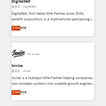
Digital360
your requirements. Contact us today!
bespoke web apps and growth driven design
提供元：Digital360
websites. Experienced in helping Global B2B
Digital360, first Italian Elite Partner since 2024,
Manufacturers, Fintech, Professional Services, IT and
benefit corporation, is a multinational specializing in
SaaS industries.
strategic consulting, technological solutions,
Elite
4.9
marketing, and communication services, aimed at
enhancing business operations and brand
reputation. It collaborates with organizations and
enterprises in both the public and private sectors,
through a multicultural and multidisciplinary team
that integrates expertise in humanities, economics,
technology, law, and organization, bringing together
Invise
managers, entrepreneurs, and seasoned
提供元：Invise
professionals from companies with over forty years
Invise is a HubSpot Elite Partner helping companies
of market presence. Our Pillars: • RevOps
turn complex systems into scalable growth engines.
Consultancy • HubSpot Check-up, Onboarding and
We combine strategy, technology and change
Elite
5.0
Training • Marketing, Sales and Customer Service
management to drive measurable results. As part of
Automation • System Integration • Web-design on
the fast-growing Siloy Group, we unite more than
HubSpot CMS • Inbound Marketing, with AI-based