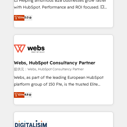
💥 Helping ambitious B2B businesses grow faster
and CRM optimization • Retention strategies with
with HubSpot. Performance and ROI focused. 💥
customer journey mapping 🏅 Elite-Level HubSpot
BBD Boom is the HubSpot partner that can help you
Elite
5.0
Execution • 750+ onboardings and 2,000+
to HubSpot Better. We work with your teams to
implementations • Deep expertise across marketing,
solve all your HubSpot challenges and improve user
sales, and service hubs • Built-in flexibility for
adoption, sales process and marketing results.
startups to global brands
Services 📚 Onboarding your team to HubSpot for
the first time 🔧 Designing and optimising your
HubSpot set-up for better results 🌐 Website design
and build using HubSpot 🔌 Integrating HubSpot
Webs, HubSpot Consultancy Partner
with other systems 🎓 Training your teams to be
提供元：Webs, HubSpot Consultancy Partner
HubSpot pros 📊 Lead generation services using
Webs, as part of the leading European HubSpot
HubSpot Why us? - SIX HubSpot Accreditations -
platform group of 150 Fte, is the trusted Elite
awarded by HubSpot after a rigorous process for
HubSpot CRM Partner offering you a roadmap on
Elite
4.8
CRM, Solutions Architecture, Onboarding , Data
maximizing EBITDA and achieving Commercial
Migration, Custom Integration & Platform
Excellence. With our targeted processes, we
Enablement -Onboarded over 500 businesses to
strengthen your digital transformation and minimize
HubSpot -Top 1% of partners worldwide -In-house
costs. As HubSpot's Advanced Accredited CRM
team of 25+ experts Contact us today to help you
Implementation partner, we provide expertise to