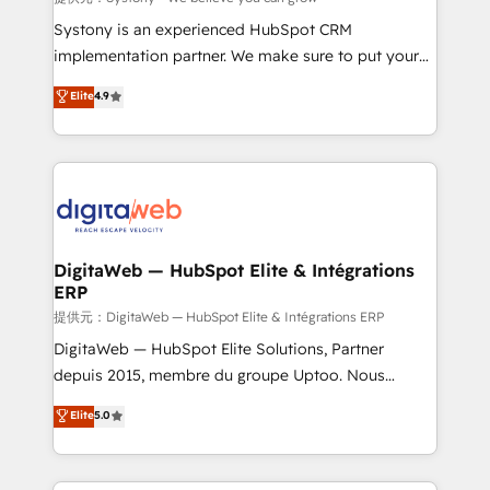
growth. 🚀 AI-Driven GTM Orchestration Unify
Systony is an experienced HubSpot CRM
HubSpot with LinkedIn, WhatsApp, email, paid
implementation partner. We make sure to put your
media, and AI voice to drive pipeline. 🤖 AI Custom
organization's needs and goals first and think along
Elite
4.9
Agent Development Deploy AI agents for
with your organization. We are only satisfied once
prospecting, follow-ups, service triage, and
you are too. Why Systony? - 20+ years of
knowledge retrieval—built in HubSpot. ⚡ Fast-Track
experience with CRM, Marketing, Sales & Service
& Growth-Track Services Fast-Track: Rapid HubSpot
implementations - 500+ successful onboardings -
onboarding in weeks Growth-Track: Unlock
Own back-end developers - Complex data
advanced optimization & adoption 📍 São Paulo, BR
migrations (e.g. Salesforce, MS Dynamics, Perfect
• Des Moines, IA • New York, NY
View, SuperOffice) - Custom integrations (e.g. MS
DigitaWeb — HubSpot Elite & Intégrations
ERP
Business Central, Navision, AX, SAP, Exact, AFAS) We
focus on growing B2B companies in the SME sector
提供元：DigitaWeb — HubSpot Elite & Intégrations ERP
such as manufacturing, SaaS, business services and
DigitaWeb — HubSpot Elite Solutions, Partner
wholesaler companies. As an experienced HubSpot
depuis 2015, membre du groupe Uptoo. Nous
partner, we know how important user adoption is.
aidons les ETI et PME B2B à unifier Marketing,
Elite
5.0
That's why we have developed a step-by-step
Ventes et Service sur HubSpot grâce à la Revenue
implementation process that focuses on user
Architecture : alignement des équipes, pipeline
adoption. We’re experts on connecting data,
prévisible, croissance mesurable. 🔌 Intégrations