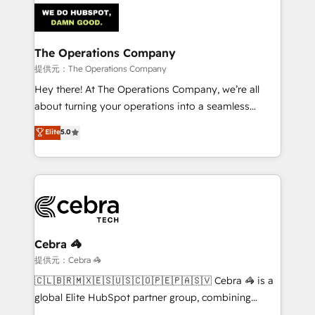
Iberia (Spain & Portugal), we combine human insight
with intelligent automation to drive sustainable
growth. Our multidisciplinary team designs solutions
The Operations Company
that simplify complexity, boost performance, and
提供元：The Operations Company
turn innovation into real impact. 🌍 Highlights •
Hey there! At The Operations Company, we’re all
HubSpot Partner since 2012 • 2022 EMEA Impact
about turning your operations into a seamless
Award: Best Integration • 150+ successful HubSpot
experience that powers real results. We specialize in
Elite
5.0
projects • Clients in 30+ industries • Proprietary
transforming complex systems into efficient,
technology for integrations • Multilingual team:
scalable solutions that work across your entire
English, Spanish, Portuguese & Italian 👉 Grow
organization. We’re a unique blend of deep HubSpot
smarter with AI and HubSpot.
expertise, strategic thinking, and hands-on
operational know-how. We know that no two
businesses are alike, so we don’t do cookie-cutter
solutions. Instead, we dive in to understand your
Cebra 🦓
needs, goals, and challenges to deliver solutions that
提供元：Cebra 🦓
fit like a glove. We’re committed to being both
🇨🇱🇧🇷🇲🇽🇪🇸🇺🇸🇨🇴🇵🇪🇵🇦🇸🇻 Cebra 🦓 is a
highly effective and fun to work with. We believe in
global Elite HubSpot partner group, combining
efficient processes, as well as building great
technology, marketing and media expertise across