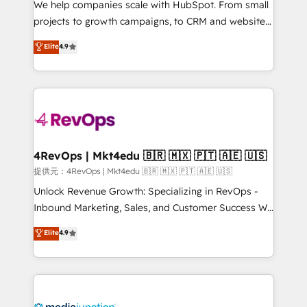
customer lifecycle through seamless integrations,
We help companies scale with HubSpot. From small
ensure long-term adoption with change-
projects to growth campaigns, to CRM and websites.
management programs, and align marketing, sales,
Hire an agency that's experienced in every inch of
Elite
4.9
and service to drive sustainable growth With 6 key
HubSpot and willing to work hand-in-hand with your
HubSpot accreditations and experience across
team to simplify the complex and build a better
hundreds of organizations in dozens of industries,
experience for your team and customers.
there’s a good chance one of our globally integrated
teams has worked with clients just like you Let’s
explore whether S2 is the partner you’ve been
looking for...and get your next big initiative moving!
4RevOps | Mkt4edu 🇧🇷 🇲🇽 🇵🇹 🇦🇪 🇺🇸
提供元：4RevOps | Mkt4edu 🇧🇷 🇲🇽 🇵🇹 🇦🇪 🇺🇸
Unlock Revenue Growth: Specializing in RevOps -
Inbound Marketing, Sales, and Customer Success We
specialize in driving revenue growth for companies
Elite
4.9
across industries through tailored marketing, sales,
and customer success strategies, utilizing RevOps
methodologies. As Latin America's largest HubSpot
partner and a global leader in education market, we
offer unparalleled insights. Operating in five