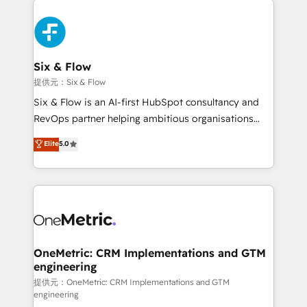
HubSpot Elite Partner, winner of Rookie of the Year
Platform Enablement, Custom Integration and
and Customer First Awards, 4.9/5 rating in HubSpot
Onboarding Accredited 🔐 ISO27001 & ISO9001
Reviews and 4.9/5 rating in Clutch Reviews. Digifianz
Certified
helps the following industries: logistics & 3PL, home
Six & Flow
improvement & construction, branding and
提供元：Six & Flow
commercialization, real estate, health, education,
Six & Flow is an AI-first HubSpot consultancy and
SaaS, Software Dev & IT and consulting, make the
RevOps partner helping ambitious organisations
most out of their HubSpot experience operating in
grow with clarity, confidence, and intelligence.
Elite
5.0
the United States, EU, UAE, Mexico and Latin
Operating across the UK, Netherlands, Ireland, and
America. From casual user to super fan: make
Canada, we’ve delivered thousands of successful
HubSpot an experience you LOVE!
HubSpot projects for mid-market and enterprise
clients worldwide, with over 10 years experience. We
combine HubSpot, data, and AI to design connected
go-to-market systems that align people, process,
and technology for predictable, scalable revenue
OneMetric: CRM Implementations and GTM
engineering
growth. Our expertise spans RevOps, CRM and data
architecture, AI enablement, and strategic marketing,
提供元：OneMetric: CRM Implementations and GTM
engineering
delivered through our proprietary FLAIR framework