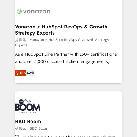
ambitieuses, des grands groupes voulant aller au-
delà d’une simple transformation digitale et des
startups florissantes. Nos 3 grandes expertises sont :
➤ L’intégration de CRM et de méthodologie RevOps
Vonazon ⚡ HubSpot RevOps & Growth
Strategy Experts
pour aligner les équipes marketing, commerciales et
support client (data migration, synchronisation API,
提供元：Vonazon ⚡ HubSpot RevOps & Growth Strategy
Experts
audit et maintenance) ➤ La création de sites internet
As a HubSpot Elite Partner with 150+ certifications
de conversion qui transforment les visiteurs en
and over 5,000 successful client engagements,
opportunités d'affaires ➤ La mise en place de
Vonazon turns marketing complexity into
stratégies d'acquisition marketing (SEO, SEA,
Elite
5.0
measurable, scalable growth. From onboarding to
inbound, automatisation marketing, ABM, IA,
enterprise-grade campaigns, our in-house team
emailing) Informations clés : - 10 ans d'expérience -
builds scalable strategies that drive long-term
100+ intégrations CRM HubSpot réussies - 40
revenue. ⚙️ HubSpot Integration & Optimization •
experts conseil - 150 certifications HubSpot
Seamless CRM, CMS, and automation setup •
cumulées
Complex platform migrations and data cleanups •
Custom APIs and third-party integrations 📈 End-to-
BBD Boom
End Revenue Acceleration • Lifecycle marketing and
提供元：BBD Boom
pipeline growth programs • Sales enablement tools