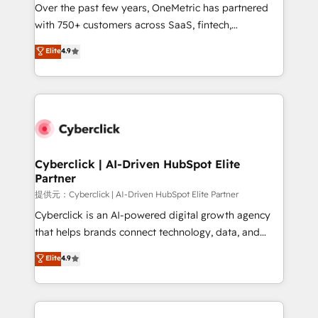
Over the past few years, OneMetric has partnered
for responsible AI adoption. As a HubSpot Elite
with 750+ customers across SaaS, fintech,
Partner and ISO 27001:2022 certified consultancy,
healthcare, real estate, and other industries. With
we blend strategy, creativity, and technology to help
Elite
4.9
150+ HubSpot-certified experts, we deliver scalable
organisations scale smarter and grow stronger.
solutions to complex GTM and RevOps challenges.
Our Expertise 🔹 Onboarding & Implementation:
Accredited HubSpot Partner, ensuring smooth setup
tailored to your GTM motion. 🔹 Migrations:
Accredited HubSpot Partner, ensuring migration
from other CRMs to HubSpot without data loss or
Cyberclick | AI-Driven HubSpot Elite
Partner
downtime. 🔹 RevOps Strategy: Align teams,
processes, and data to drive revenue efficiency. 🔹
提供元：Cyberclick | AI-Driven HubSpot Elite Partner
Integrations: Connect HubSpot with your tech stack
Cyberclick is an AI-powered digital growth agency
for better adoption. 🔹 Custom Solutions: Build
that helps brands connect technology, data, and
tailored apps, workflows, and configurations. We are
creativity to achieve measurable results. Founded in
Elite
4.9
SOC 2 Type II and ISO 27001 certified, reinforcing
Barcelona and operating across Spain, LATAM, and
our commitment to data security and compliance. At
the UK, we support global companies in building
OneMetric, we help revenue teams focus on the
smarter marketing, sales, and customer success
OneMetric that matters most: revenue.
strategies. As the only HubSpot Elite Partner in