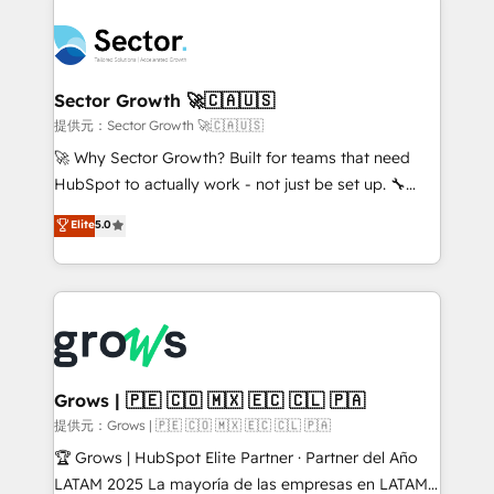
technology and people with each other. Together we
complexes : ERP (Divalto, Sage X3, Cegid, Pennylane,
strive for optimal customer processes and
Dynamics..), VOIP (Aircall, Ringover, Modjo), Shopify,
experiences. Systony – We believe you can grow!
Oneflow. 💻 Développements custom : CRM UI
Extensions (React), Serverless Node.js, Custom
Sector Growth 🚀🇨🇦🇺🇸
Objects, thèmes HubL, agents IA & Breeze AI. 🎯
提供元：Sector Growth 🚀🇨🇦🇺🇸
Secteurs : Industrie, Distribution B2B, SaaS, Services
🚀 Why Sector Growth? Built for teams that need
B2B, Immobilier, Viticulture, Finance. 🚀 Nos livrables
HubSpot to actually work - not just be set up. 🔧
: migration sécurisée, implémentation Marketing +
HubSpot Experts: Onboarding, migrations,
Elite
5.0
Sales + Service Hub, synchronisation ERP ↔
automation, and training built for adoption. ⚡ Highly
HubSpot temps réel, formation équipes. 🏆 +350
Technical Execution: ERP, EMR and Custom
projets livrés. Accrédités HubSpot CRM
Integrations; complex builds delivered in weeks, not
Implementation, Data Migration & Custom
months. 🤖 AI Consulting & Agents: AI-powered
Integration. 📩 Parlons de votre projet →
workflows; automation agents; process optimization
digitaweb.com
inside HubSpot. 🏆 Industry Experience: 🏥
Healthcare: HIPAA implementations; secure data
Grows | 🇵🇪 🇨🇴 🇲🇽 🇪🇨 🇨🇱 🇵🇦
workflows 💼 Financial Services: compliant
提供元：Grows | 🇵🇪 🇨🇴 🇲🇽 🇪🇨 🇨🇱 🇵🇦
workflows; audit-ready reporting ⚖️ Legal: client
🏆 Grows | HubSpot Elite Partner · Partner del Año
intake; pipeline and document workflows 🛒 E-
LATAM 2025 La mayoría de las empresas en LATAM