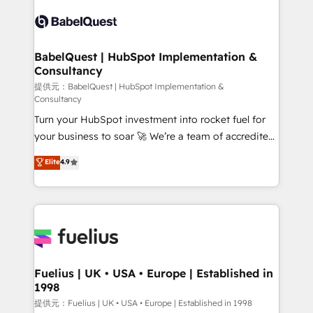
Pipedrive, Dynamics etc • Technical projects inc.
scalable retainers. Let’s make HubSpot your most
Custom API integrations & ERP systems inc. SAP and
powerful growth engine. Built to convert, scale, and
Netsuite A little about us... • Boutique 'Elite' Team (12
drive results.
super skilled members) • 150+ Clients for Sales Hub,
BabelQuest | HubSpot Implementation &
Consultancy
Marketing Hub, Service Hub, Data Hub and Website
(CMS) • ISO/IEC 27001:2022, ISO 9001:2015 and
提供元：BabelQuest | HubSpot Implementation &
Consultancy
now... ISO 42001: 2023 certified • Exclusive AI
Turn your HubSpot investment into rocket fuel for
'GuardHub' governance framework, based on ISO
your business to soar 🚀 We’re a team of accredited
42001 - helping you 'organise complexity' 𝗥𝗲𝗮𝗱𝘆
HubSpot experts ready to help you. We can
𝗳𝗼𝗿 𝘁𝗵𝗲 𝗻𝗲𝘅𝘁 𝘀𝘁𝗲𝗽? Click the 👈 '𝗖𝗼𝗻𝘁𝗮𝗰𝘁
Elite
4.9
implement the platform into complex business
𝗯𝘂𝘀𝗶𝗻𝗲𝘀𝘀' button to get in touch (𝘸𝘦'𝘳𝘦 𝘴𝘶𝘱𝘦𝘳
environments, optimise what you've got and make
𝘳𝘦𝘴𝘱𝘰𝘯𝘴𝘪𝘷𝘦)
sure you can actually use it, build your website in
HubSpot or create an inbound marketing strategy
for you and execute it on HubSpot. We are on the
G-Cloud 14 CCS (Crown Commercial Service)
framework, meaning we've been accredited by
Fuelius | UK • USA • Europe | Established in
1998
HubSpot and vetted by the CCS, which means we
can support public sector companies as well the
提供元：Fuelius | UK • USA • Europe | Established in 1998