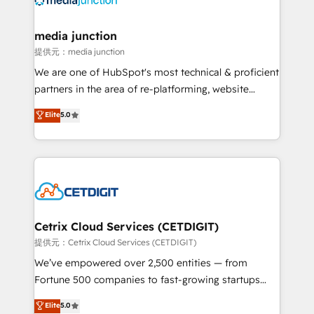
countries—Brazil, UAE (Abu Dhabi/Dubai/Sharjah),
Mexico, USA, and Portugal—we've executed over a
media junction
hundred successful operations. Our approach,
提供元：media junction
rooted in RevOps principles, integrates analysis,
We are one of HubSpot's most technical & proficient
training, planning, and qualification. Leveraging
partners in the area of re-platforming, website
technology, data analytics, CRM optimization, and
design & development. We specialize in multi-hub
Elite
5.0
inbound marketing tactics, we focus on
implementations for mid-market & enterprise
understanding, nurturing, and converting leads.
companies. We are woman-owned, powered by
Partner with us to unlock your business's full
coffee, and we ❤️ dogs. We produce award-winning
potential and achieve sustained growth in today's
work for our clients. 🏆2023 Technical Expertise
competitive market.
Impact Award 🏆2022 Technical Expertise Impact
Award 🏆2022 Platform Migration Excellence Impact
Award 🏆2020 Elite Solutions Partner 🏆2019
Cetrix Cloud Services (CETDIGIT)
Integrations HubSpot Impact Award 🏆2019
提供元：Cetrix Cloud Services (CETDIGIT)
Marketing Enablement HubSpot Impact Award 🏆
We’ve empowered over 2,500 entities — from
2018 Website Design HubSpot Impact Award 🏆2017
Fortune 500 companies to fast-growing startups
Website Design HubSpot Impact Award 🏆2016
and nonprofits — to streamline operations, scale
Elite
5.0
Growth-Driven Design Agency of the Year 🏆2016
revenue, and unlock the full potential of HubSpot.