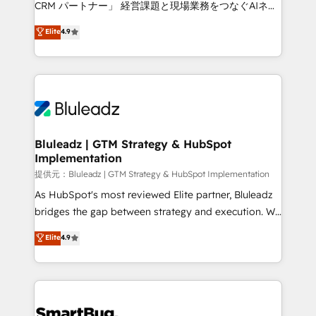
CRM パートナー」 経営課題と現場業務をつなぐAIネイ
ティブ・エージェンシーとして、HubSpot Eliteの実装
Elite
4.9
力で顧客フロント業務を再設計します。 💡 100inc は何
をする会社か？ HubSpotを共通基盤に、AIエージェン
トを組み込んだ顧客フロント業務（マーケティング・営
業・CS）を組織全体で設計・実装する日本のAIネイテ
ィブ・エージェンシーです。事業部・グループ会社・部
門が分立する組織で、データと業務プロセスのサイロ化
を、CRMを軸とした全社共通基盤に再構築します。意
Bluleadz | GTM Strategy & HubSpot
Implementation
思決定者・PMO・現場担当者に並走します。 1️⃣
HubSpot導入・活用支援 顧客データの一元化から、
提供元：Bluleadz | GTM Strategy & HubSpot Implementation
GTMの見える化・自動化まで。全Hub統合運用、デー
As HubSpot's most reviewed Elite partner, Bluleadz
タ品質設計、グループ横断のCRM統合に対応します。
bridges the gap between strategy and execution. We
2️⃣ AIエージェント組織構築 営業・マーケティング業務
don't just "set up tools" — we install the GTM
Elite
4.9
の一部をAIが自律実行する組織への移行を設計・実装。
Operating System (GTM OS) to align your leadership
Breeze・Claude等をHubSpotと連携させ、役割定義・
and engineer a portal that drives predictable
運用ルール・成果指標まで含めて設計します。 3️⃣ 全社
revenue velocity. 🚀 GTM Strategy & Alignment
DX × AI推進のPMO伴走支援 複数部門をまたぐDX×AI変
Workshops & Sprints: Identify "Valleys of Death"
革を、構想から実装・定着までPMOとして主導。「設
stalling growth. Fix your ICP, Math, and Story to stop