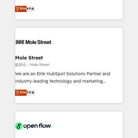
Commerce: Shopify, WooCommerce; lifecycle and
no tienen un problema de herramientas. Tienen un
Elite
4.9
revenue automation 🏢 Real Estate: deal pipelines;
problema de orden. Equipos desalineados, datos
portfolio and lifecycle management 🏭
dispersos y procesos que dependen de personas
Manufacturing: ERP integrations; operational
clave — no de sistemas. Eso frena el crecimiento,
alignment 🛡️ Compliance & Data Considerations:
aunque tengas buena tecnología y ganas de escalar.
HIPAA-aware; CASL-compliant; GDPR-ready
⚙️ Grows ordena los procesos comerciales, alinea
implementations where required 💡 Why 500+
marketing, ventas y servicio, e implementa HubSpot
Clients Choose Us: Elite Partner; technical, fast, and
de forma que genera resultados reales desde las
Mole Street
built to scale.
primeras semanas — no meses. 🤝 No entregamos
提供元：Mole Street
proyectos y nos vamos. Nos quedamos como
We are an Elite HubSpot Solutions Partner and
socios estratégicos, ayudando a sostener y escalar
industry-leading technology and marketing
lo que construimos juntos. Porque crecer sin orden
consultancy. Our focus is on enterprise and mid-
Elite
5.0
no es crecer — es solo moverse rápido. 🌎
market B2B companies globally that want a strategic
Operamos en Colombia, Perú, México, Ecuador,
approach to execute their goals through creative
Chile, Panamá, Bolivia, Argentina y República
applications of our solutions; Technical HubSpot
Dominicana — con experiencia real en educación,
Consulting, Content Marketing, Growth-Driven
retail, salud, banca, bienes raíces, construcción y
Design, Migrations + Integrations. Mole Street’s
B2B.
mission is empowering others to realize their