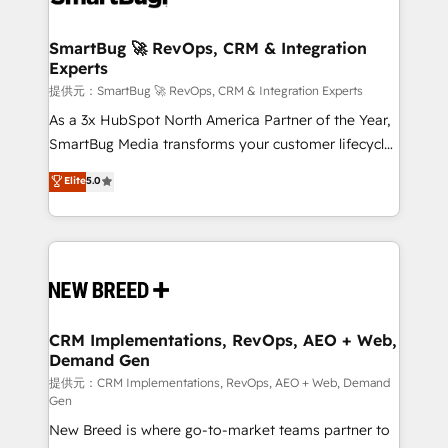
定の代行ではなく、設計の責任」を引き受け、部門横断
"accelerating a mess." ⚙️ Elite Engineering & AI
の統合・浸透・変革管理を実行します。 ▸ CMS戦略設
Scalable Architecture: Zero-technical-debt setup
SmartBug 🚀 RevOps, CRM & Integration
計・構築：リード獲得・CVR・SEOを前提にした情報設
Experts
across all Hubs, validated by our 7 HubSpot
計・導線設計・テンプレート設計をContent Hubで一体
Accreditations. AI-Powered RevOps: Breeze AI,
提供元：SmartBug 🚀 RevOps, CRM & Integration Experts
提供。 ▸ 既存CRM・MAからの移行支援：Salesforce・
custom AI agents, and high-integrity migrations for
As a 3x HubSpot North America Partner of the Year,
Marketo・Pardot等からの移行、カスタム設計、履歴
total reporting clarity. Security & Compliance: SOC 2
SmartBug Media transforms your customer lifecycle
データ移行と活用設計まで。 ▸ AEO対応：ChatGPT・
Type II and HIPAA attested for enterprise-grade data
into a revenue engine. Our unified ecosystem
Elite
5.0
Perplexity等のAI検索からの流入・引用を前提にコンテ
security. 🏆 Why Bluleadz? GTM OS Partner | 16+
includes specialized divisions Globalia (AI &
ンツとサイト構造を最適化。 🏆 なぜ100incを選ぶの
Years Experience | 1,000+ Five-Star Reviews
Software) and Point Success Media (Paid Media),
か？ ✓ HubSpot Eliteパートナー認定 ✓ HubSpotアワ
making this the official home for all three brands. 🔄
ード受賞・HUGリーダー ✓ ISO27001:2022 /
Implementation & Integration - Seamless migrations
ISO9001:2015 取得 ✓ 400社以上の導入実績 ✓
and system integrations powered by Globalia’s
HubSpot大百科 出版 CRM・AI活用に関するご相談、現
technical development team. - 19 HubSpot-certified
状整理の壁打ちなど、構想段階からお気軽にお問い合わ
trainers to drive platform adoption. 📈 Revenue
CRM Implementations, RevOps, AEO + Web,
せください。
Demand Gen
Generation - Full-funnel marketing and high-
performance advertising via Point Success Media. -
提供元：CRM Implementations, RevOps, AEO + Web, Demand
Gen
Expert deployment of Breeze AI and custom agents
New Breed is where go-to-market teams partner to
to automate growth. 🏆 Elite Excellence - 8 platform