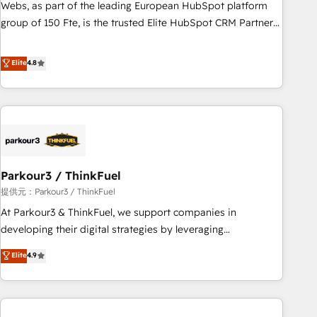
création de sites internet de conversion qui transforment
Webs, as part of the leading European HubSpot platform
les visiteurs en opportunités d'affaires ➤ La mise en place
group of 150 Fte, is the trusted Elite HubSpot CRM Partner
de stratégies d'acquisition marketing (SEO, SEA, inbound,
offering you a roadmap on maximizing EBITDA and
automatisation marketing, ABM, IA, emailing) Informations
achieving Commercial Excellence. With our targeted
Elite
4.8
clés : - 10 ans d'expérience - 100+ intégrations CRM
processes, we strengthen your digital transformation and
HubSpot réussies - 40 experts conseil - 150 certifications
minimize costs. As HubSpot's Advanced Accredited CRM
HubSpot cumulées
Implementation partner, we provide expertise to drive your
business forward. Since 2015 we are fully dedicated to
HubSpot and with an experienced team (50+), we work
with reputable companies in B2B sectors such as
Parkour3 / ThinkFuel
manufacturing, SaaS and business services. We prepare a
customized business case that demonstrates the value and
提供元：Parkour3 / ThinkFuel
impact of your digital transformation, including a detailed
At Parkour3 & ThinkFuel, we support companies in
financial rationale with a focus on ROI and TCO. As a trusted
developing their digital strategies by leveraging
extension of your team, we believe in the power of
technologies and automating their marketing and sales
Elite
4.9
partnership. Together, we embark on a transformational
processes to generate growth. Our offer spans from
journey that sets your business up for long-term success.
Strategy to Operations. We specialize in CRM onboarding
Unlock your business. If not now, when?
and implementation, web design, sales & marketing
automation, and digital marketing. With extensive