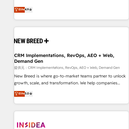
ンシーとして、HubSpot Eliteの実装力で顧客フロント業務を
再設計します。 💡 100inc は何をする会社か？ HubSpotを共
Elite
4.9
通基盤に、AIエージェントを組み込んだ顧客フロント業務（マ
ーケティング・営業・CS）を組織全体で設計・実装する日本の
AIネイティブ・エージェンシーです。事業部・グループ会社・
部門が分立する組織で、データと業務プロセスのサイロ化を、
CRMを軸とした全社共通基盤に再構築します。意思決定者・
PMO・現場担当者に並走します。 1️⃣ HubSpot導入・活用支援
CRM Implementations, RevOps, AEO + Web,
顧客データの一元化から、GTMの見える化・自動化まで。全
Demand Gen
Hub統合運用、データ品質設計、グループ横断のCRM統合に対
提供元：CRM Implementations, RevOps, AEO + Web, Demand Gen
応します。 2️⃣ AIエージェント組織構築 営業・マーケティング
業務の一部をAIが自律実行する組織への移行を設計・実装。
New Breed is where go-to-market teams partner to unlock
Breeze・Claude等をHubSpotと連携させ、役割定義・運用ル
growth, scale, and transformation. We help companies
ール・成果指標まで含めて設計します。 3️⃣ 全社DX × AI推進の
activate HubSpot’s AI-powered customer platform and
Elite
5.0
PMO伴走支援 複数部門をまたぐDX×AI変革を、構想から実装・
operationalize HubSpot’s Loop Marketing framework
定着までPMOとして主導。「設定の代行ではなく、設計の責
through expert-led services, smart agents, and purpose-
任」を引き受け、部門横断の統合・浸透・変革管理を実行しま
built apps, tailored to your business. Together, we unlock
す。 ▸ CMS戦略設計・構築：リード獲得・CVR・SEOを前提に
results, fast. ⚙️CRM & RevOps: Align all Hubs to your buyer
した情報設計・導線設計・テンプレート設計をContent Hubで
journey for clean data, scalability, & reporting. 🎯Demand