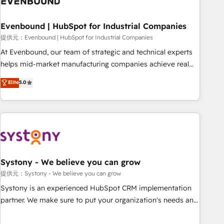
we dive in to understand your needs, goals, and challenges
to deliver solutions that fit like a glove. We’re committed to
Evenbound | HubSpot for Industrial Companies
being both highly effective and fun to work with. We
believe in efficient processes, as well as building great
提供元：Evenbound | HubSpot for Industrial Companies
relationships. Your success is our success, and we’re all in
At Evenbound, our team of strategic and technical experts
this together! From startup to enterprise, we’ll make sure
helps mid-market manufacturing companies achieve real
your HubSpot setup becomes a powerhouse of
growth. We specialize in delivering tailored solutions that
Elite
5.0
productivity, so you can focus on what matters most:
drive results by leveraging HubSpot’s platform and data to
growing your business and wowing your customers. Let’s
fuel success. Technical Solutions: - HubSpot Technical
make HubSpot work smarter for you!
Consulting - HubSpot CRM Implementation - HubSpot
Onboarding - Data Migration & Integrations - Technical
Audit & Optimization Strategic Solutions: - Revenue
Operations - Inbound Marketing - Outbound Marketing -
HubSpot CMS Website Design & Development We
Systony - We believe you can grow
empower our clients to reach their full potential by
提供元：Systony - We believe you can grow
providing transparent, relationship-driven support. With
Systony is an experienced HubSpot CRM implementation
over 300 HubSpot certifications and accreditations, we
partner. We make sure to put your organization's needs and
deliver both the technical know-how and strategic guidance
goals first and think along with your organization. We are
you need to succeed.