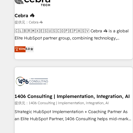
HubSpot Partner, ensuring migration from other CRMs to
HubSpot without data loss or downtime. 🔹 RevOps
Strategy: Align teams, processes, and data to drive revenue
Cebra 🦓
efficiency. 🔹 Integrations: Connect HubSpot with your tech
提供元：Cebra 🦓
stack for better adoption. 🔹 Custom Solutions: Build
🇨🇱🇧🇷🇲🇽🇪🇸🇺🇸🇨🇴🇵🇪🇵🇦🇸🇻 Cebra 🦓 is a global
tailored apps, workflows, and configurations. We are SOC 2
Elite HubSpot partner group, combining technology,
Type II and ISO 27001 certified, reinforcing our commitment
marketing and media expertise across Latin America and
Elite
5.0
to data security and compliance. At OneMetric, we help
Southern Europe, with teams across 9 countries. Born in
revenue teams focus on the OneMetric that matters most:
Chile, we combine local insight with international reach to
revenue.
help businesses grow. For over 12 years, we’ve delivered
500+ HubSpot implementations, building end-to-end
solutions that integrate CRM, AI automation, inbound and
loop marketing, content, and digital creativity. Our
multicultural team works in Spanish, Portuguese, and
1406 Consulting | Implementation, Integration, AI
English to design scalable strategies that drive measurable
提供元：1406 Consulting | Implementation, Integration, AI
growth. 🌎 Highlights: • 10+ years as a HubSpot partner. •
Strategic HubSpot Implementation + Coaching Partner As
2023 Impact Awards: Platform Migration Excellence. • Top 3
an Elite HubSpot Partner, 1406 Consulting helps mid-market
Partner of the Year LATAM 2022, 2023, 2024, 2025. • Partner
revenue teams transform how they sell, market, and serve.
of the Year 2024. • Organizer of Aliados.ai (AI, marketing &