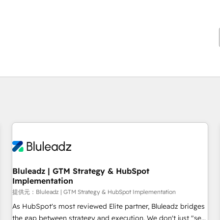
現在の場所
ページ
ページ
ページ
ページ
ページ
ページ
ページ
ページ
ページ
ページ
ページ
Bluleadz | GTM Strategy & HubSpot
Implementation
提供元：Bluleadz | GTM Strategy & HubSpot Implementation
As HubSpot's most reviewed Elite partner, Bluleadz bridges
the gap between strategy and execution. We don't just "set