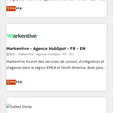
up tools" — we install the GTM Operating System (GTM OS)
Elite
4.9
to align your leadership and engineer a portal that drives
predictable revenue velocity. 🚀 GTM Strategy & Alignment
Workshops & Sprints: Identify "Valleys of Death" stalling
growth. Fix your ICP, Math, and Story to stop "accelerating a
mess." ⚙️ Elite Engineering & AI Scalable Architecture: Zero-
technical-debt setup across all Hubs, validated by our 7
HubSpot Accreditations. AI-Powered RevOps: Breeze AI,
Markentive - Agence HubSpot - FR - EN
custom AI agents, and high-integrity migrations for total
提供元：Markentive - Agence HubSpot - FR - EN
reporting clarity. Security & Compliance: SOC 2 Type II and
Markentive fournit des services de conseil, d'intégration et
HIPAA attested for enterprise-grade data security. 🏆 Why
d'agence dans la région EMEA et North America. Avec plus
Bluleadz? GTM OS Partner | 16+ Years Experience | 1,000+
de 115 experts en marketing automation, Growth, Revops,
Five-Star Reviews
CRM et webdesign. Markentive is both a consulting firm, a
Elite
5.0
digital agency and an integrator. With over 115 experts in
marketing automation, growth, revops, CRM and webdesign
(We focus on EMEA - USA customers).