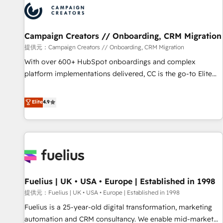
pilotage et l'intégration d'HubSpot ! Les grandes phases
d'un projet HubSpot avec DIGITALISIM : 🧽 Nettoyage,
migration et intégration des bases de données. 🚀
Campaign Creators // Onboarding, CRM Migration
Développement des interfaces avec vos logiciels métiers ⚙️
提供元：Campaign Creators // Onboarding, CRM Migration
Configuration de la plateforme HubSpot 📈 Configuration
With over 600+ HubSpot onboardings and complex
de rapports et tableaux de bord 🤝 Book Process &
platform implementations delivered, CC is the go-to Elite
Guidelines utilisateurs 🎓 Formations des utilisateurs
Solutions Partner for businesses ready to migrate,
replatform, and scale smarter. We specialize in high-impact
Elite
4.9
CRM and CMS migrations and onboarding from platforms
like Salesforce, NetSuite, Zoho, Pardot, Marketo, Microsoft
Dynamics, Wix, WordPress and legacy CRMs, turning
fragmented systems into unified, growth-ready HubSpot
architectures that accelerate revenue operations and
performance. - Multi-object CRM migration, cleanup, and
Fuelius | UK • USA • Europe | Established in 1998
implementation. - Pre-built and custom integrations across
your full tech stack. - Custom object setup, CMS builds, and
提供元：Fuelius | UK • USA • Europe | Established in 1998
full-funnel automation. - Dashboards, lifecycle campaigns,
Fuelius is a 25-year-old digital transformation, marketing
and lead nurturing sequences. - Cross-hub setup across
automation and CRM consultancy. We enable mid-market