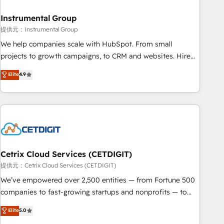
future.” Others agree it is proof of trust built through
Instrumental Group
measurable impact.
提供元：Instrumental Group
We help companies scale with HubSpot. From small
projects to growth campaigns, to CRM and websites. Hire
an agency that's experienced in every inch of HubSpot and
Elite
4.9
willing to work hand-in-hand with your team to simplify the
complex and build a better experience for your team and
customers.
Cetrix Cloud Services (CETDIGIT)
提供元：Cetrix Cloud Services (CETDIGIT)
We’ve empowered over 2,500 entities — from Fortune 500
companies to fast-growing startups and nonprofits — to
streamline operations, scale revenue, and unlock the full
Elite
5.0
potential of HubSpot. With deep technical and industry