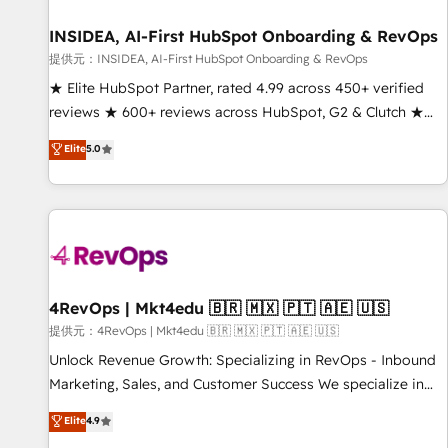
一体提供。 ▸ 既存CRM・MAからの移行支援：Salesforce・
Gen & ABM: Drive pipeline with inbound, ABM, AEO, SEO, &
Marketo・Pardot等からの移行、カスタム設計、履歴データ移
paid media. 👩‍💻Web Design: Build high-performing
INSIDEA, AI-First HubSpot Onboarding & RevOps
行と活用設計まで。 ▸ AEO対応：ChatGPT・Perplexity等のAI
websites with UX, messaging, & conversion strategy that
提供元：INSIDEA, AI-First HubSpot Onboarding & RevOps
検索からの流入・引用を前提にコンテンツとサイト構造を最適
drive results. 🤖AI Strategy: Activate Breeze Agents,
★ Elite HubSpot Partner, rated 4.99 across 450+ verified
化。 🏆 なぜ100incを選ぶのか？ ✓ HubSpot Eliteパートナー
configure HubSpot AI, & maximize AEO with tailored AI
reviews ★ 600+ reviews across HubSpot, G2 & Clutch ★
認定 ✓ HubSpotアワード受賞・HUGリーダー ✓
services. 🧩Integrations: Extend HubSpot with custom
150+ in-house HubSpot-certified experts ★ 1,500+
Elite
5.0
ISO27001:2022 / ISO9001:2015 取得 ✓ 400社以上の導入実績
integrations, hosting, & maintenance.
implementations across 25+ countries ★ AI-first, RevOps-
✓ HubSpot大百科 出版 CRM・AI活用に関するご相談、現状整
led, onboarding-obsessed INSIDEA helps growing
理の壁打ちなど、構想段階からお気軽にお問い合わせくださ
companies turn HubSpot into a revenue engine. We
い。
onboard your team, migrate your data, and build AI-
powered workflows that drive adoption from week one, in
your time zone. What we do: ➤ Onboarding: Live in weeks,
with workflows built around your business, not a template.
4RevOps | Mkt4edu 🇧🇷 🇲🇽 🇵🇹 🇦🇪 🇺🇸
➤ Migration: Move from any legacy CRM. Zero downtime,
提供元：4RevOps | Mkt4edu 🇧🇷 🇲🇽 🇵🇹 🇦🇪 🇺🇸
full data integrity. ➤ Implementation: Configure HubSpot to
Unlock Revenue Growth: Specializing in RevOps - Inbound
run your revenue process. Sales, marketing, and service
Marketing, Sales, and Customer Success We specialize in
wired together. ➤ AI and Integrations: Layer Breeze AI,
driving revenue growth for companies across industries
Elite
4.9
custom agents, and APIs to remove manual work. ➤
through tailored marketing, sales, and customer success