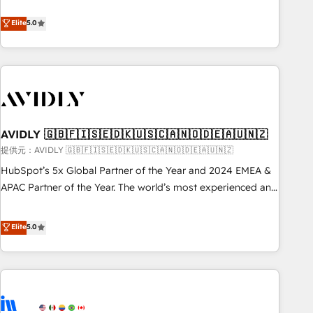
revenue engine. Our unified ecosystem includes specialized
divisions Globalia (AI & Software) and Point Success Media
Elite
5.0
(Paid Media), making this the official home for all three
brands. 🔄 Implementation & Integration - Seamless
migrations and system integrations powered by Globalia’s
technical development team. - 19 HubSpot-certified trainers
to drive platform adoption. 📈 Revenue Generation - Full-
funnel marketing and high-performance advertising via
AVIDLY 🇬🇧🇫🇮🇸🇪🇩🇰🇺🇸🇨🇦🇳🇴🇩🇪🇦🇺🇳🇿
Point Success Media. - Expert deployment of Breeze AI and
custom agents to automate growth. 🏆 Elite Excellence - 8
提供元：AVIDLY 🇬🇧🇫🇮🇸🇪🇩🇰🇺🇸🇨🇦🇳🇴🇩🇪🇦🇺🇳🇿
platform accreditations and deep HIPAA-compliance
HubSpot’s 5x Global Partner of the Year and 2024 EMEA &
expertise. - A team of 250+ experts dedicated to your
APAC Partner of the Year. The world’s most experienced and
resilient growth.
fully accredited HubSpot Solutions Partner. 🚀 With 2,750+
HubSpot projects delivered and 370+ specialists across
Elite
5.0
EMEA, APAC and NAM, we de-risk complex CRM
programmes and accelerate ROI across every HubSpot
Hub. 🧭 From multi-region migrations to AI-powered
automation, we turn complexity into clarity, human at global
scale. 🏆 HubSpot’s CEO called us “the partner of the