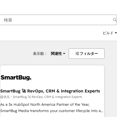
ビルド
表示順：
関連性
フィルター
SmartBug 🚀 RevOps, CRM & Integration Experts
提供元：SmartBug 🚀 RevOps, CRM & Integration Experts
As a 3x HubSpot North America Partner of the Year,
SmartBug Media transforms your customer lifecycle into a