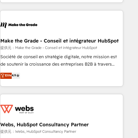
expertise, we fuse automation, integration, and AI
innovation to deliver lasting impact. We specialize in: •
Turnkey and end-to-end HubSpot implementations •
Onboarding for Sales, Service, Marketing & Content Hubs •
AI voice and chat agents, predictive automation, and smart
workflows • Salesforce + HubSpot integration • Website
Make the Grade - Conseil et intégrateur HubSpot
design and CMS development • ERP integration: SAP,
提供元：Make the Grade - Conseil et intégrateur HubSpot
NetSuite, Microsoft Dynamics, … • Data cleansing and CRM
Société de conseil en stratégie digitale, notre mission est
migration from any platform • Client/member portals built
de soutenir la croissance des entreprises B2B à travers
on HubSpot • CaterSuite for the catering industry • Custom
l’acquisition de nouveaux clients, l'intégration CRM et le
Elite
4.9
and complex integrations: SAM.gov, GovWin, QuickBooks,
développement des revenus auprès de vos comptes
PandaDoc, ClickUp, Shopify, Mapsly, WooCommerce,
existants. En France et à l'international, nous travaillons
BuilderTrend, and more Experience the difference — reach
avec des ETI ambitieuses, des grands groupes voulant aller
out to see how AI + HubSpot can transform your business.
au-delà d’une simple transformation digitale et des startups
florissantes. Nos 3 grandes expertises sont : ➤ L’intégration
de CRM et de méthodologie RevOps pour aligner les
équipes marketing, commerciales et support client (data
Webs, HubSpot Consultancy Partner
migration, synchronisation API, audit et maintenance) ➤ La
提供元：Webs, HubSpot Consultancy Partner