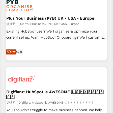
and revenue intelligence to help companies scale faster and
smarter. 🔹 BOOMS: Demand generation for all your buyers
With BOOMS, you invest in 100% of your buyers,
Plus Your Business (PYB) UK • USA • Europe
accelerating your growth and positioning yourself as an
提供元：Plus Your Business (PYB) UK • USA • Europe
undisputed leader. 🔹 BOOST: Optimize your digital
Existing HubSpot user? We'll organise & optimize your
transformation process A methodology designed to
current set up. Want HubSpot Onboarding? We'll customise
implement HubSpot effectively and optimize your digital
your CRM & automate your business processes. Welcome
processes. 🔹 Trusted by Industry Leaders With an average
to our Profile! We can help with... • CRM implementation,
Elite
5.0
rating of 4.9/5 and a proven track record of business
reports & workflows, and team training • CRM migration:
transformation, our growth-first approach has helped
Salesforce, Pipedrive, Dynamics etc • Technical projects inc.
brands dominate their markets.
Custom API integrations & ERP systems inc. SAP and
Netsuite A little about us... • Boutique 'Elite' Team (12 super
skilled members) • 150+ Clients for Sales Hub, Marketing
Hub, Service Hub, Data Hub and Website (CMS) • ISO/IEC
Digifianz: HubSpot is AWESOME 🇺🇸🇲🇽🇪🇸🇦🇷
27001:2022, ISO 9001:2015 and now... ISO 42001: 2023
🇦🇪
certified • Exclusive AI 'GuardHub' governance framework,
提供元：Digifianz: HubSpot is AWESOME 🇺🇸🇲🇽🇪🇸🇦🇷🇦🇪
based on ISO 42001 - helping you 'organise complexity'
𝗥𝗲𝗮𝗱𝘆 𝗳𝗼𝗿 𝘁𝗵𝗲 𝗻𝗲𝘅𝘁 𝘀𝘁𝗲𝗽? Click the 👈 '𝗖𝗼𝗻𝘁𝗮𝗰𝘁
You shouldn't struggle to make business happen. We help