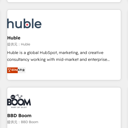
clients just like you Let’s explore whether S2 is the partner
owned, powered by coffee, and we ❤️ dogs. We produce
you’ve been looking for...and get your next big initiative
award-winning work for our clients. 🏆2023 Technical
moving!
Expertise Impact Award 🏆2022 Technical Expertise Impact
Award 🏆2022 Platform Migration Excellence Impact Award
🏆2020 Elite Solutions Partner 🏆2019 Integrations HubSpot
Impact Award 🏆2019 Marketing Enablement HubSpot
Huble
Impact Award 🏆2018 Website Design HubSpot Impact
提供元：Huble
Award 🏆2017 Website Design HubSpot Impact Award 🏆
Huble is a global HubSpot, marketing, and creative
2016 Growth-Driven Design Agency of the Year 🏆2016
consultancy working with mid-market and enterprise
Sales Enablement HubSpot Impact Award 🏆2015 Growth-
businesses. We go beyond implementation, shaping the
Elite
4.9
Driven Design Agency of the Year 🏆2015 Became the 5th
strategy, processes, and teams that turn HubSpot into a
Agency to reach Diamond 🏆2014 HubSpot COS
genuine growth engine. Named HubSpot's Global Partner of
Performance Award 🏆2014 HubSpot COS Design Award 🏆
the Year in 2024, consistently ranked among their top 5
2013 HubSpot Marketplace Provider of the Year 🏆2011
partners worldwide, and with over 15 years in the
Became a HubSpot Partner 📆Founded in 1997
ecosystem, Huble has built a track record that speaks for
itself. One company, one operating model, delivering across
offices and consulting teams in the UK, USA, Canada,
BBD Boom
Germany, France, Belgium, Singapore, and South Africa.
提供元：BBD Boom