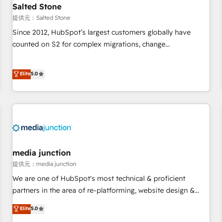
Salted Stone
提供元：Salted Stone
Since 2012, HubSpot’s largest customers globally have
counted on S2 for complex migrations, change
management, systems integration, and creative solutions
that deliver measurable impact and transform brand
Elite
5.0
experiences As one of the few full-service creative agencies
in the HubSpot ecosystem, we blend strategy, technology,
& award-winning design to build scalable, globally
regionalized HubSpot websites, integrated marketing
campaigns, & RevOps frameworks that fuel long-term
success We connect the entire customer lifecycle through
seamless integrations, ensure long-term adoption with
media junction
change-management programs, and align marketing, sales,
提供元：media junction
and service to drive sustainable growth With 6 key
We are one of HubSpot's most technical & proficient
HubSpot accreditations and experience across hundreds of
partners in the area of re-platforming, website design &
organizations in dozens of industries, there’s a good chance
development. We specialize in multi-hub implementations
Elite
5.0
one of our globally integrated teams has worked with
for mid-market & enterprise companies. We are woman-