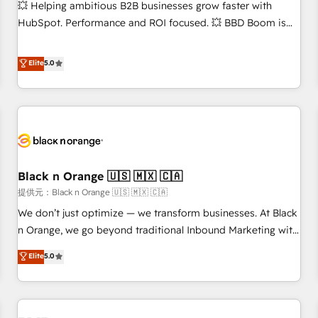
Certified compliant with ISO/IEC 27001:2022 and ISO
💥 Helping ambitious B2B businesses grow faster with
9001:2015 across all seven international offices and 175+
HubSpot. Performance and ROI focused. 💥 BBD Boom is
employees.
the HubSpot partner that can help you to HubSpot Better.
We work with your teams to solve all your HubSpot
Elite
5.0
challenges and improve user adoption, sales process and
marketing results. Services 📚 Onboarding your team to
HubSpot for the first time 🔧 Designing and optimising your
HubSpot set-up for better results 🌐 Website design and
build using HubSpot 🔌 Integrating HubSpot with other
systems 🎓 Training your teams to be HubSpot pros 📊
Black n Orange 🇺🇸 🇲🇽 🇨🇦
Lead generation services using HubSpot Why us? - SIX
HubSpot Accreditations - awarded by HubSpot after a
提供元：Black n Orange 🇺🇸 🇲🇽 🇨🇦
rigorous process for CRM, Solutions Architecture,
We don’t just optimize — we transform businesses. At Black
Onboarding , Data Migration, Custom Integration & Platform
n Orange, we go beyond traditional Inbound Marketing with
Enablement -Onboarded over 500 businesses to HubSpot -
our exclusive methodologies: BOOMS and BOOST. Together,
Elite
5.0
Top 1% of partners worldwide -In-house team of 25+
they form a powerful combination that has driven success
experts Contact us today to help you get more from your
for over 800 businesses worldwide. As Elite HubSpot
investment in HubSpot. www.bbdboom.com
Partners, we specialize in crafting high-performance growth
strategies that integrate data-driven marketing, automation,