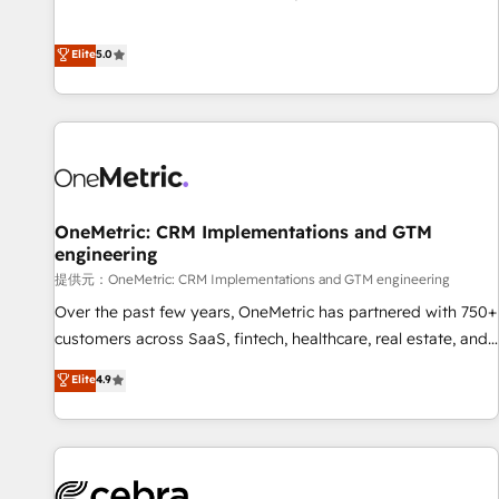
Marketing, Sales, Operations, and Service Hubs. - Ongoing
and enterprise clients to maximise their return from digital
optimization, managed support, and scalable retainers.
and fuel their growth. We modernise platforms, streamline
Elite
5.0
Let’s make HubSpot your most powerful growth engine.
operations that are causing inefficiencies, improve
Built to convert, scale, and drive results.
customer experiences, integrate systems, and supercharge
revenue operations Key services: • CRM Implementation •
Systems Integration • Digital Transformation / Web
Development • RevOps & Sales Consulting • Marketing
Automation What makes us different? 🚀 Top 0.5% of global
OneMetric: CRM Implementations and GTM
HubSpot agencies ⚙️ The strongest technical ability and
engineering
integration capabilities 💼 Consultative, long-term partners
提供元：OneMetric: CRM Implementations and GTM engineering
who will embed ourselves into your business, processes
and systems 🏢 We specialise in working with mid-market
Over the past few years, OneMetric has partnered with 750+
and enterprise organisations, global organisations and
customers across SaaS, fintech, healthcare, real estate, and
those with complex use cases 🏆 CRM Implementation,
other industries. With 150+ HubSpot-certified experts, we
Elite
4.9
Platform Enablement, Custom Integration and Onboarding
deliver scalable solutions to complex GTM and RevOps
challenges. Our Expertise 🔹 Onboarding & Implementation:
Accredited 🔐 ISO27001 & ISO9001 Certified
Accredited HubSpot Partner, ensuring smooth setup
tailored to your GTM motion. 🔹 Migrations: Accredited