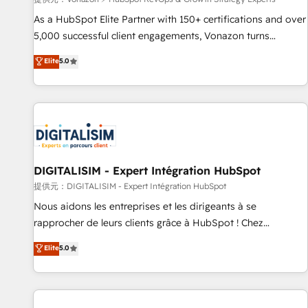
ensure revenue growth on a daily basis. So tell us your
challenge; our passionate and growth driven team of 100+
As a HubSpot Elite Partner with 150+ certifications and over
experts is ready for you! Driving digital growth |
5,000 successful client engagements, Vonazon turns
www.brightdigital.com
marketing complexity into measurable, scalable growth.
Elite
5.0
From onboarding to enterprise-grade campaigns, our in-
house team builds scalable strategies that drive long-term
revenue. ⚙️ HubSpot Integration & Optimization • Seamless
CRM, CMS, and automation setup • Complex platform
migrations and data cleanups • Custom APIs and third-party
integrations 📈 End-to-End Revenue Acceleration • Lifecycle
marketing and pipeline growth programs • Sales
DIGITALISIM - Expert Intégration HubSpot
enablement tools and CRM optimization • Retention
提供元：DIGITALISIM - Expert Intégration HubSpot
strategies with customer journey mapping 🏅 Elite-Level
Nous aidons les entreprises et les dirigeants à se
HubSpot Execution • 750+ onboardings and 2,000+
rapprocher de leurs clients grâce à HubSpot ! Chez
implementations • Deep expertise across marketing, sales,
DIGITALISIM, nous avons l'intime conviction que la réussite
Elite
5.0
and service hubs • Built-in flexibility for startups to global
des entreprises passe par l’innovation web, le marketing
brands
digital, et la relation client ! C'est pourquoi, nos experts sont
à la fois capables de gérer votre projet de création de site
internet, votre référencement, votre stratégie digitale et le