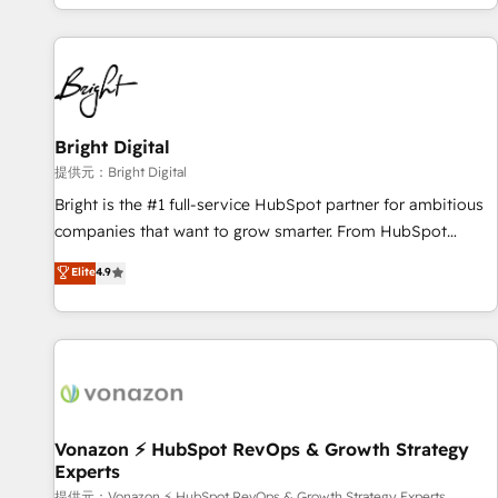
Ongoing Management: Monthly tune-ups, feature rollouts,
strategies, utilizing RevOps methodologies. As Latin
adoption coaching. Buying HubSpot, switching to it, or
America's largest HubSpot partner and a global leader in
reviving a stale portal? We are built for the work.
education market, we offer unparalleled insights. Operating
in five countries—Brazil, UAE (Abu Dhabi/Dubai/Sharjah),
Mexico, USA, and Portugal—we've executed over a hundred
successful operations. Our approach, rooted in RevOps
Bright Digital
principles, integrates analysis, training, planning, and
提供元：Bright Digital
qualification. Leveraging technology, data analytics, CRM
Bright is the #1 full-service HubSpot partner for ambitious
optimization, and inbound marketing tactics, we focus on
companies that want to grow smarter. From HubSpot
understanding, nurturing, and converting leads. Partner with
onboarding, to training, from developing a new website to
Elite
4.9
us to unlock your business's full potential and achieve
lead generation and digital marketing; we do it all (and with
sustained growth in today's competitive market.
great results)! In short, our services include: - HubSpot
consultancy: onboarding, training, data migration - HubSpot
development: websites, custom modules, integrations -
Marketing & sales solutions: digital marketing, advertising,
campaigns, content and design We connect people, data
and technology to improve customer experiences. With our
Vonazon ⚡ HubSpot RevOps & Growth Strategy
Experts
bright people, exciting ideas and can-do mentality, we
提供元：Vonazon ⚡ HubSpot RevOps & Growth Strategy Experts