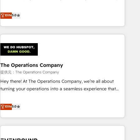
do is there for you to: - Grow revenue, and run your
confidence, and intelligence. Operating across the UK,
business more efficiently - Build stronger relationships with
Netherlands, Ireland, and Canada, we’ve delivered
Elite
5.0
customers - Make better decisions with data - Find a new
thousands of successful HubSpot projects for mid-market
voice and reach more people - Get the most out of your
and enterprise clients worldwide, with over 10 years
HubSpot investment
experience. We combine HubSpot, data, and AI to design
connected go-to-market systems that align people,
process, and technology for predictable, scalable revenue
growth. Our expertise spans RevOps, CRM and data
The Operations Company
architecture, AI enablement, and strategic marketing,
delivered through our proprietary FLAIR framework for
提供元：The Operations Company
responsible AI adoption. As a HubSpot Elite Partner and
Hey there! At The Operations Company, we’re all about
ISO 27001:2022 certified consultancy, we blend strategy,
turning your operations into a seamless experience that
creativity, and technology to help organisations scale
powers real results. We specialize in transforming complex
smarter and grow stronger.
systems into efficient, scalable solutions that work across
Elite
5.0
your entire organization. We’re a unique blend of deep
HubSpot expertise, strategic thinking, and hands-on
operational know-how. We know that no two businesses
are alike, so we don’t do cookie-cutter solutions. Instead,