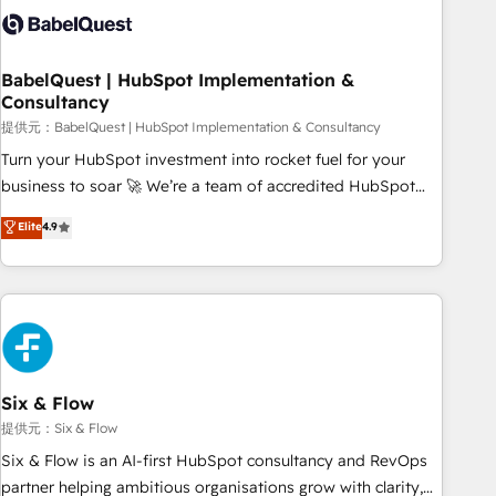
experience working with tech companies and
manufacturers since 2002, we are committed to
empowering our clients and developing their autonomy. Get
BabelQuest | HubSpot Implementation &
Consultancy
to grips with HubSpot through guided implementation and
seamless integration of the CRM platform into your digital
提供元：BabelQuest | HubSpot Implementation & Consultancy
ecosystem. Would you like support in deploying your
Turn your HubSpot investment into rocket fuel for your
inbound marketing strategy? We'll provide support tailored
business to soar 🚀 We’re a team of accredited HubSpot
to your needs and sales objectives. With 125+ certifications,
experts ready to help you. We can implement the platform
Elite
4.9
we are part of the most certified Canadian agencies, and we
into complex business environments, optimise what you've
both hold Onboarding Accreditations. Based in Canada
got and make sure you can actually use it, build your
(coast to coast), our services are offered in both English &
website in HubSpot or create an inbound marketing
French.
strategy for you and execute it on HubSpot. We are on the
G-Cloud 14 CCS (Crown Commercial Service) framework,
meaning we've been accredited by HubSpot and vetted by
the CCS, which means we can support public sector
Six & Flow
companies as well the other ones listed in our profile. Our
提供元：Six & Flow
services: - HubSpot implementation - HubSpot CMS
Six & Flow is an AI-first HubSpot consultancy and RevOps
website build We can do lots of things. But everything we
partner helping ambitious organisations grow with clarity,