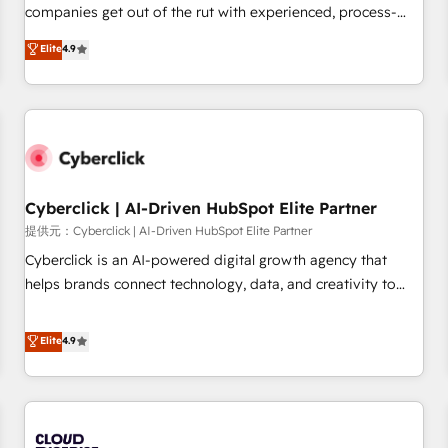
𝗯𝘂𝘀𝗶𝗻𝗲𝘀𝘀' button to get in touch (𝘸𝘦'𝘳𝘦 𝘴𝘶𝘱𝘦𝘳 𝘳𝘦𝘴𝘱𝘰𝘯𝘴𝘪𝘷𝘦)
companies get out of the rut with experienced, process-
oriented teams implementing HubSpot Marketing, Sales,
Elite
4.9
Service, CMS and Operations Hub, so selling and actually
engaging with your customers feels easy and pain-free. We
are a top ranked HubSpot Elite Partner, winner of Rookie of
the Year and Customer First Awards, 4.9/5 rating in
HubSpot Reviews and 4.9/5 rating in Clutch Reviews.
Digifianz helps the following industries: logistics & 3PL,
home improvement & construction, branding and
Cyberclick | AI-Driven HubSpot Elite Partner
commercialization, real estate, health, education, SaaS,
提供元：Cyberclick | AI-Driven HubSpot Elite Partner
Software Dev & IT and consulting, make the most out of
Cyberclick is an AI-powered digital growth agency that
their HubSpot experience operating in the United States,
helps brands connect technology, data, and creativity to
EU, UAE, Mexico and Latin America. From casual user to
achieve measurable results. Founded in Barcelona and
super fan: make HubSpot an experience you LOVE!
operating across Spain, LATAM, and the UK, we support
Elite
4.9
global companies in building smarter marketing, sales, and
customer success strategies. As the only HubSpot Elite
Partner in Iberia (Spain & Portugal), we combine human
insight with intelligent automation to drive sustainable