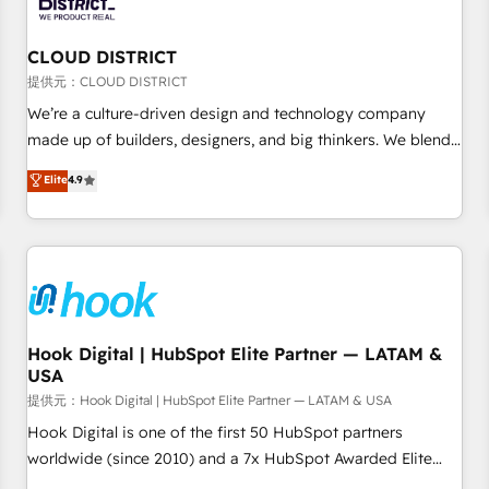
growth. Our multidisciplinary team designs solutions that
simplify complexity, boost performance, and turn
CLOUD DISTRICT
innovation into real impact. 🌍 Highlights • HubSpot Partner
since 2012 • 2022 EMEA Impact Award: Best Integration •
提供元：CLOUD DISTRICT
150+ successful HubSpot projects • Clients in 30+ industries
We’re a culture-driven design and technology company
• Proprietary technology for integrations • Multilingual team:
made up of builders, designers, and big thinkers. We blend
English, Spanish, Portuguese & Italian 👉 Grow smarter with
strategy, design, and development—always fueled by
Elite
4.9
AI and HubSpot.
curiosity—to turn ideas, opportunities, and challenges into
meaningful experiences. To us, technology is more than just
code; it’s about creating things that are useful, cool, and—
most importantly—simple. That’s why we lean into bold
ideas and shape them into thoughtful products and
strategies that actually make a difference.
Hook Digital | HubSpot Elite Partner — LATAM &
USA
提供元：Hook Digital | HubSpot Elite Partner — LATAM & USA
Hook Digital is one of the first 50 HubSpot partners
worldwide (since 2010) and a 7x HubSpot Awarded Elite
Partner. With 500+ projects across the U.S., Brazil, and