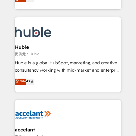
developing a new website to lead generation and
Sales Enablement HubSpot Impact Award 🏆2015
digital marketing; we do it all (and with great
Growth-Driven Design Agency of the Year 🏆2015
results)! In short, our services include: - HubSpot
Became the 5th Agency to reach Diamond 🏆2014
consultancy: onboarding, training, data migration -
HubSpot COS Performance Award 🏆2014 HubSpot
HubSpot development: websites, custom modules,
COS Design Award 🏆2013 HubSpot Marketplace
integrations - Marketing & sales solutions: digital
Provider of the Year 🏆2011 Became a HubSpot
marketing, advertising, campaigns, content and
Huble
Partner 📆Founded in 1997
design We connect people, data and technology to
提供元：Huble
improve customer experiences. With our bright
Huble is a global HubSpot, marketing, and creative
people, exciting ideas and can-do mentality, we
consultancy working with mid-market and enterprise
ensure revenue growth on a daily basis. So tell us
businesses. We go beyond implementation, shaping
Elite
4.9
your challenge; our passionate and growth driven
the strategy, processes, and teams that turn
team of 100+ experts is ready for you! Driving digital
HubSpot into a genuine growth engine. Named
growth | www.brightdigital.com
HubSpot's Global Partner of the Year in 2024,
consistently ranked among their top 5 partners
worldwide, and with over 15 years in the ecosystem,
Huble has built a track record that speaks for itself.
One company, one operating model, delivering
accelant
across offices and consulting teams in the UK, USA,