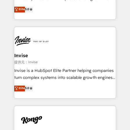
integrations, to RevOps and training. We align
focus is on fine-tuning and enhancing your growth,
Elite
5.0
HubSpot with your business needs. 🌟 Proven
sales, and marketing operations. Unlike conventional
Results: We’ve helped businesses of all sizes
marketing agencies, we dive deep into the
accelerate revenue growth, improve operational
operational aspects of your business, ensuring that
efficiency, and achieve ROI. 🔧 Flexible Service
each cog in your growth machine is well-oiled and
Packages: Choose ongoing support or project-based
functioning optimally. With our expertise in leading
solutions. We offer service packages designed to fit
platforms like Salesforce and HubSpot, we bring a
your requirements. Contact us today!
wealth of knowledge and experience to the table.
Invise
Our strategies are tailored to your business's unique
提供元：Invise
needs, ensuring a personalized approach that aligns
Invise is a HubSpot Elite Partner helping companies
with your growth objectives.
turn complex systems into scalable growth engines.
We combine strategy, technology and change
Elite
5.0
management to drive measurable results. As part of
the fast-growing Siloy Group, we unite more than
250+ HubSpot experts across Europe – ready to
build a CRM architecture optimized to support your
business goals. Talk to us if you’re looking to: -
Connect marketing, sales and operations around one