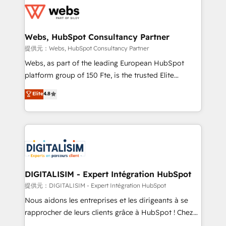
get more from your investment in HubSpot.
for driving growth. They are committed to helping
www.bbdboom.com
our customers grow and finding solutions that fit
their unique business needs. We are thrilled to have
Webs, HubSpot Consultancy Partner
Blue Frog in the HubSpot ecosystem leading the
提供元：Webs, HubSpot Consultancy Partner
way for customers!" - Yamini Rangan, CEO of
Webs, as part of the leading European HubSpot
HubSpot “Our experience with the team at Blue Frog
platform group of 150 Fte, is the trusted Elite
has been nothing short of extraordinary. Their years
HubSpot CRM Partner offering you a roadmap on
Elite
4.8
of experience and quality of skilled staff has earned
maximizing EBITDA and achieving Commercial
them a trusted reputation within the HubSpot
Excellence. With our targeted processes, we
ecosystem as a reliable partner capable of delivering
strengthen your digital transformation and minimize
remarkable experiences for our most sophisticated
costs. As HubSpot's Advanced Accredited CRM
clients.” - Brian Garvey, VP, Solutions Partner
Implementation partner, we provide expertise to
Program, HubSpot.
drive your business forward. Since 2015 we are fully
dedicated to HubSpot and with an experienced
DIGITALISIM - Expert Intégration HubSpot
team (50+), we work with reputable companies in
提供元：DIGITALISIM - Expert Intégration HubSpot
B2B sectors such as manufacturing, SaaS and
Nous aidons les entreprises et les dirigeants à se
business services. We prepare a customized
rapprocher de leurs clients grâce à HubSpot ! Chez
business case that demonstrates the value and
DIGITALISIM, nous avons l'intime conviction que la