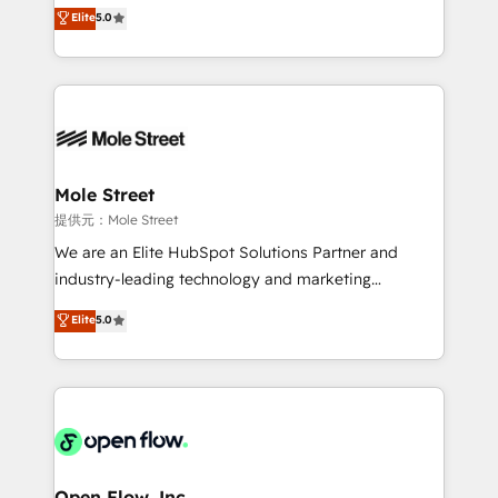
previsibilidade de receita. Combinamos Revenue
Elite
5.0
portfolio and lifecycle management 🏭
Operations (RevOps) e Inteligência Artificial para
Manufacturing: ERP integrations; operational
estruturar processos integrar sistemas organizar
alignment 🛡️ Compliance & Data Considerations:
dados e automatizar operações. O objetivo é
HIPAA-aware; CASL-compliant; GDPR-ready
transformar a HubSpot em um verdadeiro sistema
implementations where required 💡 Why 500+
operacional de receita conectando equipes
Clients Choose Us: Elite Partner; technical, fast, and
tecnologia e dados em uma operação integrada.
built to scale.
Também somos distribuidores oficiais da HubSpot
Mole Street
e de mais de 150 softwares globais permitindo
提供元：Mole Street
contratar e pagar a HubSpot em reais com nota
We are an Elite HubSpot Solutions Partner and
fiscal no Brasil e gerar economia de até 50% na
industry-leading technology and marketing
contratação de softwares internacionais.
consultancy. Our focus is on enterprise and mid-
Elite
5.0
Oferecemos ainda agentes de IA especializados em
market B2B companies globally that want a strategic
HubSpot que automatizam tarefas executam rotinas
approach to execute their goals through creative
no CRM e mantêm os dados organizados, como um
applications of our solutions; Technical HubSpot
especialista operando a plataforma 24/7. Hoje 300+
Consulting, Content Marketing, Growth-Driven
empresas em 13 países utilizam a Nexforce. Somos
Design, Migrations + Integrations. Mole Street’s
a maior parceira da HubSpot na América Latina e
mission is empowering others to realize their
líder no ranking global de sucesso do cliente da
greatness, which is achieved through creating
Open Flow, Inc.