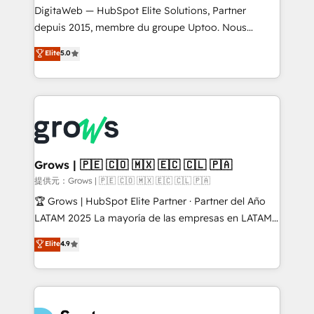
integrations Trusted by RevOps teams to manage
DigitaWeb — HubSpot Elite Solutions, Partner
complex, high-risk CRM migrations and integrations.
depuis 2015, membre du groupe Uptoo. Nous
aidons les ETI et PME B2B à unifier Marketing,
Elite
5.0
Ventes et Service sur HubSpot grâce à la Revenue
Architecture : alignement des équipes, pipeline
prévisible, croissance mesurable. 🔌 Intégrations
complexes : ERP (Divalto, Sage X3, Cegid, Pennylane,
Dynamics..), VOIP (Aircall, Ringover, Modjo), Shopify,
Oneflow. 💻 Développements custom : CRM UI
Extensions (React), Serverless Node.js, Custom
Grows | 🇵🇪 🇨🇴 🇲🇽 🇪🇨 🇨🇱 🇵🇦
Objects, thèmes HubL, agents IA & Breeze AI. 🎯
提供元：Grows | 🇵🇪 🇨🇴 🇲🇽 🇪🇨 🇨🇱 🇵🇦
Secteurs : Industrie, Distribution B2B, SaaS, Services
🏆 Grows | HubSpot Elite Partner · Partner del Año
B2B, Immobilier, Viticulture, Finance. 🚀 Nos livrables
LATAM 2025 La mayoría de las empresas en LATAM
: migration sécurisée, implémentation Marketing +
no tienen un problema de herramientas. Tienen un
Elite
4.9
Sales + Service Hub, synchronisation ERP ↔
problema de orden. Equipos desalineados, datos
HubSpot temps réel, formation équipes. 🏆 +350
dispersos y procesos que dependen de personas
projets livrés. Accrédités HubSpot CRM
clave — no de sistemas. Eso frena el crecimiento,
Implementation, Data Migration & Custom
aunque tengas buena tecnología y ganas de escalar.
Integration. 📩 Parlons de votre projet →