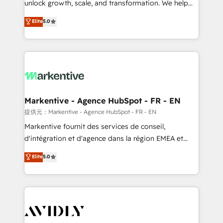
unlock growth, scale, and transformation. We help
accreditations and deep HIPAA-compliance
companies activate HubSpot’s AI-powered
expertise. - A team of 250+ experts dedicated to
Elite
5.0
customer platform and operationalize HubSpot’s
your resilient growth.
Loop Marketing framework through expert-led
services, smart agents, and purpose-built apps,
tailored to your business. Together, we unlock
results, fast. ⚙️CRM & RevOps: Align all Hubs to your
buyer journey for clean data, scalability, & reporting.
🎯Demand Gen & ABM: Drive pipeline with inbound,
Markentive - Agence HubSpot - FR - EN
ABM, AEO, SEO, & paid media. 👩‍💻Web Design:
提供元：Markentive - Agence HubSpot - FR - EN
Build high-performing websites with UX, messaging,
Markentive fournit des services de conseil,
& conversion strategy that drive results. 🤖AI
d'intégration et d'agence dans la région EMEA et
Strategy: Activate Breeze Agents, configure HubSpot
North America. Avec plus de 115 experts en
Elite
5.0
AI, & maximize AEO with tailored AI services. 🧩
marketing automation, Growth, Revops, CRM et
Integrations: Extend HubSpot with custom
webdesign. Markentive is both a consulting firm, a
integrations, hosting, & maintenance.
digital agency and an integrator. With over 115
experts in marketing automation, growth, revops,
CRM and webdesign (We focus on EMEA - USA
customers).