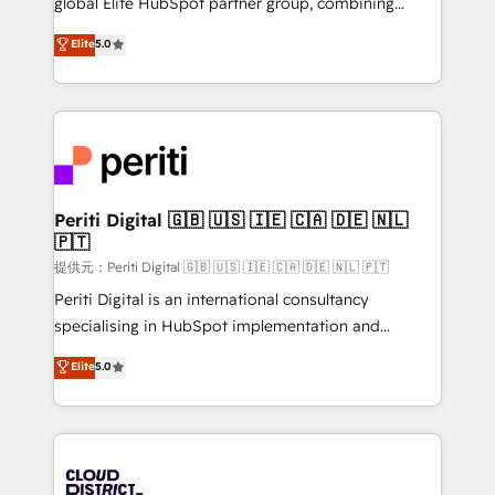
global Elite HubSpot partner group, combining
Award: Best Integration • 150+ successful HubSpot
technology, marketing and media expertise across
Elite
5.0
projects • Clients in 30+ industries • Proprietary
Latin America and Southern Europe, with teams
technology for integrations • Multilingual team:
across 9 countries. Born in Chile, we combine local
English, Spanish, Portuguese & Italian 👉 Grow
insight with international reach to help businesses
smarter with AI and HubSpot.
grow. For over 12 years, we’ve delivered 500+
HubSpot implementations, building end-to-end
solutions that integrate CRM, AI automation, inbound
and loop marketing, content, and digital creativity.
Periti Digital 🇬🇧 🇺🇸 🇮🇪 🇨🇦 🇩🇪 🇳🇱
🇵🇹
Our multicultural team works in Spanish, Portuguese,
and English to design scalable strategies that drive
提供元：Periti Digital 🇬🇧 🇺🇸 🇮🇪 🇨🇦 🇩🇪 🇳🇱 🇵🇹
measurable growth. 🌎 Highlights: • 10+ years as a
Periti Digital is an international consultancy
HubSpot partner. • 2023 Impact Awards: Platform
specialising in HubSpot implementation and
Migration Excellence. • Top 3 Partner of the Year
Antropic's Claude business transformation, with
Elite
5.0
LATAM 2022, 2023, 2024, 2025. • Partner of the Year
offices in Dublin, Munich, Rotterdam, Lisbon, and
2024. • Organizer of Aliados.ai (AI, marketing & tech
New York. We help organisations unlock their full
global congress). 👉 Ready to scale your business
revenue potential by deeply integrating core
with HubSpot? Let Cebra’s experts help you grow
business systems, ERP, e-commerce platforms, and
faster, smarter, and with impact.
beyond, with HubSpot, and layering Anthropic's