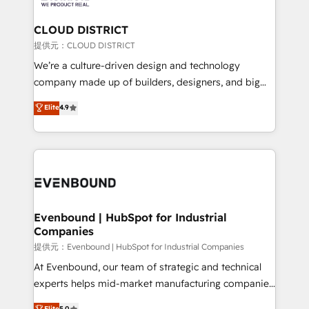
Claude AI across the processes that matter most.
From automating complex workflows to surfacing
CLOUD DISTRICT
insights buried in data, we build intelligent systems
提供元：CLOUD DISTRICT
that think, connect, and scale. Our approach goes
We’re a culture-driven design and technology
beyond configuration. We embed ourselves in our
company made up of builders, designers, and big
clients' operations, understand how their business
thinkers. We blend strategy, design, and
Elite
4.9
actually runs, and architect solutions that make
development—always fueled by curiosity—to turn
technology work harder — so their people don't
ideas, opportunities, and challenges into meaningful
have to. 900+ customers worldwide have trusted
experiences. To us, technology is more than just
Periti to turn their data into diamonds. 💎
code; it’s about creating things that are useful, cool,
and—most importantly—simple. That’s why we lean
into bold ideas and shape them into thoughtful
products and strategies that actually make a
Evenbound | HubSpot for Industrial
Companies
difference.
提供元：Evenbound | HubSpot for Industrial Companies
At Evenbound, our team of strategic and technical
experts helps mid-market manufacturing companies
achieve real growth. We specialize in delivering
Elite
5.0