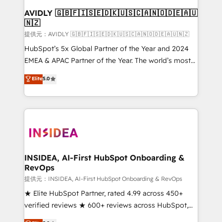
AVIDLY 🇬🇧🇫🇮🇸🇪🇩🇰🇺🇸🇨🇦🇳🇴🇩🇪🇦🇺
🇳🇿
提供元：AVIDLY 🇬🇧🇫🇮🇸🇪🇩🇰🇺🇸🇨🇦🇳🇴🇩🇪🇦🇺🇳🇿
HubSpot’s 5x Global Partner of the Year and 2024
EMEA & APAC Partner of the Year. The world’s most
experienced and fully accredited HubSpot Solutions
Elite
5.0
Partner. 🚀 With 2,750+ HubSpot projects delivered
and 370+ specialists across EMEA, APAC and NAM,
we de-risk complex CRM programmes and
accelerate ROI across every HubSpot Hub. 🧭 From
multi-region migrations to AI-powered automation,
we turn complexity into clarity, human at global
scale. 🏆 HubSpot’s CEO called us “the partner of the
INSIDEA, AI-First HubSpot Onboarding &
RevOps
future.” Others agree it is proof of trust built through
measurable impact.
提供元：INSIDEA, AI-First HubSpot Onboarding & RevOps
★ Elite HubSpot Partner, rated 4.99 across 450+
verified reviews ★ 600+ reviews across HubSpot,
G2 & Clutch ★ 150+ in-house HubSpot-certified