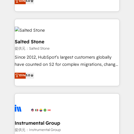
Elite
5.0
experts ★ 1,500+ implementations across 25+
countries ★ AI-first, RevOps-led, onboarding-
obsessed INSIDEA helps growing companies turn
HubSpot into a revenue engine. We onboard your
team, migrate your data, and build AI-powered
workflows that drive adoption from week one, in
Salted Stone
your time zone. What we do: ➤ Onboarding: Live in
提供元：Salted Stone
weeks, with workflows built around your business,
Since 2012, HubSpot’s largest customers globally
not a template. ➤ Migration: Move from any legacy
have counted on S2 for complex migrations, change
CRM. Zero downtime, full data integrity. ➤
management, systems integration, and creative
Implementation: Configure HubSpot to run your
Elite
5.0
solutions that deliver measurable impact and
revenue process. Sales, marketing, and service wired
transform brand experiences As one of the few full-
together. ➤ AI and Integrations: Layer Breeze AI,
service creative agencies in the HubSpot
custom agents, and APIs to remove manual work. ➤
ecosystem, we blend strategy, technology, & award-
Ongoing Management: Monthly tune-ups, feature
winning design to build scalable, globally
rollouts, adoption coaching. Buying HubSpot,
regionalized HubSpot websites, integrated
switching to it, or reviving a stale portal? We are
marketing campaigns, & RevOps frameworks that
Instrumental Group
built for the work.
fuel long-term success We connect the entire
提供元：Instrumental Group