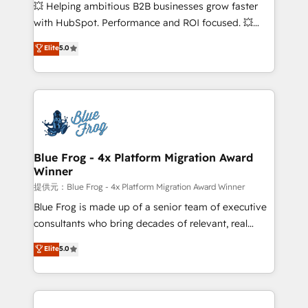
pipeline growth programs • Sales enablement tools
💥 Helping ambitious B2B businesses grow faster
and CRM optimization • Retention strategies with
with HubSpot. Performance and ROI focused. 💥
customer journey mapping 🏅 Elite-Level HubSpot
BBD Boom is the HubSpot partner that can help you
Elite
5.0
Execution • 750+ onboardings and 2,000+
to HubSpot Better. We work with your teams to
implementations • Deep expertise across marketing,
solve all your HubSpot challenges and improve user
sales, and service hubs • Built-in flexibility for
adoption, sales process and marketing results.
startups to global brands
Services 📚 Onboarding your team to HubSpot for
the first time 🔧 Designing and optimising your
HubSpot set-up for better results 🌐 Website design
and build using HubSpot 🔌 Integrating HubSpot
Blue Frog - 4x Platform Migration Award
Winner
with other systems 🎓 Training your teams to be
HubSpot pros 📊 Lead generation services using
提供元：Blue Frog - 4x Platform Migration Award Winner
HubSpot Why us? - SIX HubSpot Accreditations -
Blue Frog is made up of a senior team of executive
awarded by HubSpot after a rigorous process for
consultants who bring decades of relevant, real
CRM, Solutions Architecture, Onboarding , Data
world experience to our client engagements. "Blue
Elite
5.0
Migration, Custom Integration & Platform
Frog is a top, trusted partner in HubSpot's
Enablement -Onboarded over 500 businesses to
ecosystem for a reason. Their team brings over a
HubSpot -Top 1% of partners worldwide -In-house
decade of experience to the table, along with deep
team of 25+ experts Contact us today to help you
knowledge of the HubSpot platform and strategies