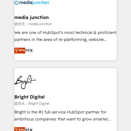
offer unparalleled insights. Operating in five
countries—Brazil, UAE (Abu Dhabi/Dubai/Sharjah),
Mexico, USA, and Portugal—we've executed over a
media junction
hundred successful operations. Our approach,
提供元：media junction
rooted in RevOps principles, integrates analysis,
We are one of HubSpot's most technical & proficient
training, planning, and qualification. Leveraging
partners in the area of re-platforming, website
technology, data analytics, CRM optimization, and
design & development. We specialize in multi-hub
Elite
5.0
inbound marketing tactics, we focus on
implementations for mid-market & enterprise
understanding, nurturing, and converting leads.
companies. We are woman-owned, powered by
Partner with us to unlock your business's full
coffee, and we ❤️ dogs. We produce award-winning
potential and achieve sustained growth in today's
work for our clients. 🏆2023 Technical Expertise
competitive market.
Impact Award 🏆2022 Technical Expertise Impact
Award 🏆2022 Platform Migration Excellence Impact
Award 🏆2020 Elite Solutions Partner 🏆2019
Bright Digital
Integrations HubSpot Impact Award 🏆2019
提供元：Bright Digital
Marketing Enablement HubSpot Impact Award 🏆
Bright is the #1 full-service HubSpot partner for
2018 Website Design HubSpot Impact Award 🏆2017
ambitious companies that want to grow smarter.
Website Design HubSpot Impact Award 🏆2016
From HubSpot onboarding, to training, from
Elite
4.9
Growth-Driven Design Agency of the Year 🏆2016