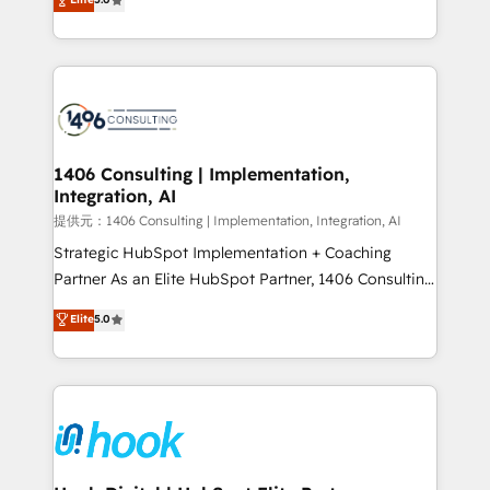
tailored solutions that drive results by leveraging
HubSpot’s platform and data to fuel success.
Technical Solutions: - HubSpot Technical Consulting -
HubSpot CRM Implementation - HubSpot
Onboarding - Data Migration & Integrations -
Technical Audit & Optimization Strategic Solutions: -
Revenue Operations - Inbound Marketing -
1406 Consulting | Implementation,
Integration, AI
Outbound Marketing - HubSpot CMS Website
Design & Development We empower our clients to
提供元：1406 Consulting | Implementation, Integration, AI
reach their full potential by providing transparent,
Strategic HubSpot Implementation + Coaching
relationship-driven support. With over 300 HubSpot
Partner As an Elite HubSpot Partner, 1406 Consulting
certifications and accreditations, we deliver both the
helps mid-market revenue teams transform how
Elite
5.0
technical know-how and strategic guidance you
they sell, market, and serve. We don't just build your
need to succeed.
HubSpot—we teach your team to own it, then stay
to help you keep winning. What We Do ⚙️ CRM
Implementations across Marketing, Sales, Service,
Data & Content 📈 Sales & Marketing Alignment +
Revenue Team Enablement 🤖 Breeze AI & Custom
Agent Creation 🔄 Custom Integrations & Data