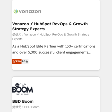
ambitieuses, des grands groupes voulant aller au-
delà d’une simple transformation digitale et des
startups florissantes. Nos 3 grandes expertises sont :
➤ L’intégration de CRM et de méthodologie RevOps
Vonazon ⚡ HubSpot RevOps & Growth
Strategy Experts
pour aligner les équipes marketing, commerciales et
support client (data migration, synchronisation API,
提供元：Vonazon ⚡ HubSpot RevOps & Growth Strategy
Experts
audit et maintenance) ➤ La création de sites internet
As a HubSpot Elite Partner with 150+ certifications
de conversion qui transforment les visiteurs en
and over 5,000 successful client engagements,
opportunités d'affaires ➤ La mise en place de
Vonazon turns marketing complexity into
stratégies d'acquisition marketing (SEO, SEA,
Elite
5.0
measurable, scalable growth. From onboarding to
inbound, automatisation marketing, ABM, IA,
enterprise-grade campaigns, our in-house team
emailing) Informations clés : - 10 ans d'expérience -
builds scalable strategies that drive long-term
100+ intégrations CRM HubSpot réussies - 40
revenue. ⚙️ HubSpot Integration & Optimization •
experts conseil - 150 certifications HubSpot
Seamless CRM, CMS, and automation setup •
cumulées
Complex platform migrations and data cleanups •
Custom APIs and third-party integrations 📈 End-to-
BBD Boom
End Revenue Acceleration • Lifecycle marketing and
提供元：BBD Boom