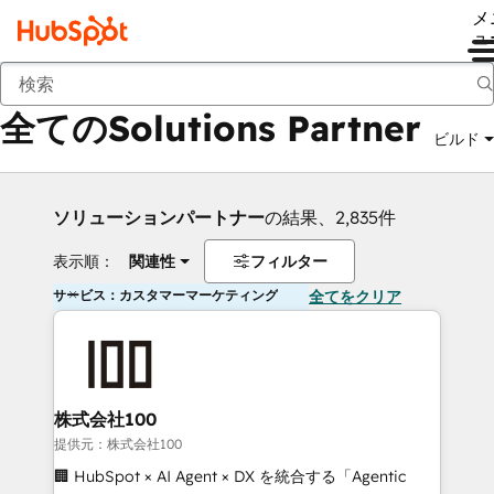
メ
ュ
戻る
全てのSolutions Partner
ビルド
ソリューションパートナー
の結果、2,835件
表示順：
関連性
フィルター
サービス：カスタマーマーケティング
全てをクリア
株式会社100
提供元：株式会社100
🏢 HubSpot × AI Agent × DX を統合する「Agentic