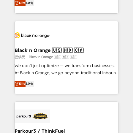
Elite
5.0
impact of your digital transformation, including a
réussite des entreprises passe par l’innovation web,
detailed financial rationale with a focus on ROI and
le marketing digital, et la relation client ! C'est
TCO. As a trusted extension of your team, we
pourquoi, nos experts sont à la fois capables de
believe in the power of partnership. Together, we
gérer votre projet de création de site internet, votre
embark on a transformational journey that sets your
référencement, votre stratégie digitale et le pilotage
business up for long-term success. Unlock your
et l'intégration d'HubSpot ! Les grandes phases d'un
business. If not now, when?
projet HubSpot avec DIGITALISIM : 🧽 Nettoyage,
Black n Orange 🇺🇸 🇲🇽 🇨🇦
migration et intégration des bases de données. 🚀
提供元：Black n Orange 🇺🇸 🇲🇽 🇨🇦
Développement des interfaces avec vos logiciels
We don’t just optimize — we transform businesses.
métiers ⚙️ Configuration de la plateforme HubSpot
At Black n Orange, we go beyond traditional Inbound
📈 Configuration de rapports et tableaux de bord 🤝
Marketing with our exclusive methodologies:
Elite
5.0
Book Process & Guidelines utilisateurs 🎓
BOOMS and BOOST. Together, they form a powerful
Formations des utilisateurs
combination that has driven success for over 800
businesses worldwide. As Elite HubSpot Partners, we
specialize in crafting high-performance growth
strategies that integrate data-driven marketing,
automation, and revenue intelligence to help
companies scale faster and smarter. 🔹 BOOMS:
Parkour3 / ThinkFuel