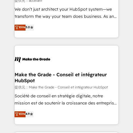
提供元：accelant
Canada, Germany, France, Belgium, Singapore, and
We don’t just architect your HubSpot system—we
South Africa. Certified compliant with ISO/IEC
transform the way your team does business. As an
27001:2022 and ISO 9001:2015 across all seven
Elite HubSpot Solutions Partner, we specialize in
Elite
5.0
international offices and 175+ employees.
creating tailored, end-to-end CRM solutions that
accelerate growth, improve operational efficiency,
and ensure faster time to value on HubSpot. What
sets us apart? Our people-centric approach. From
day one, our team takes the time to deeply
understand your unique needs, crafting custom
strategies that deliver impactful results. Our mission
Make the Grade - Conseil et intégrateur
HubSpot
is to empower you to unlock HubSpot’s full potential
—faster. Through expert training, unmatched
提供元：Make the Grade - Conseil et intégrateur HubSpot
responsiveness, and ongoing support, we equip
Société de conseil en stratégie digitale, notre
your team to adopt new systems with confidence
mission est de soutenir la croissance des entreprises
and achieve a unified, data-driven approach to
B2B à travers l’acquisition de nouveaux clients,
Elite
4.9
customer engagement.
l'intégration CRM et le développement des revenus
auprès de vos comptes existants. En France et à
l'international, nous travaillons avec des ETI