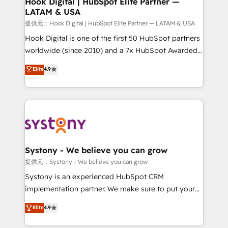
Hook Digital | HubSpot Elite Partner —
LATAM & USA
Migration Why 1406 We become part of your team.
Your team learns while we build. We fix what others
提供元：Hook Digital | HubSpot Elite Partner — LATAM & USA
broke. Built for mid-market reality—practical
Hook Digital is one of the first 50 HubSpot partners
solutions that work with your actual headcount and
worldwide (since 2010) and a 7x HubSpot Awarded
constraints. By the Numbers 🏆 Top 1% of all
Elite Partner. With 500+ projects across the U.S.,
Elite
4.9
HubSpot partners 🔄 Top 5% globally in client
Brazil, and LATAM, we combine global expertise with
retention 📅 10+ years of consistent results Who We
regional experience. Today, we are Brazil’s largest
Serve Revenue teams, marketing leaders, and sales
HubSpot Elite Partner—trusted by companies across
ops at mid-market companies ready to move
the Americas to scale smarter. ⚙️ CRM
beyond spreadsheets into unified systems that
Implementation & Migration Onboarding across all
drive real business results.
Hubs, plus migrations from Salesforce, Pipedrive, RD
Station, Freshdesk, Intercom, and more. Custom
Systony - We believe you can grow
objects, automations, and integrations built for
提供元：Systony - We believe you can grow
growth. 🚀 AI-Driven GTM Orchestration Unify
Systony is an experienced HubSpot CRM
HubSpot with LinkedIn, WhatsApp, email, paid
implementation partner. We make sure to put your
media, and AI voice to drive pipeline. 🤖 AI Custom
organization's needs and goals first and think along
Elite
4.9
Agent Development Deploy AI agents for
with your organization. We are only satisfied once
prospecting, follow-ups, service triage, and
you are too. Why Systony? - 20+ years of