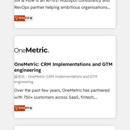
Six & Flow is an AI-first HubSpot consultancy and
SaaS, Software Dev & IT and consulting, make the
RevOps partner helping ambitious organisations
most out of their HubSpot experience operating in
grow with clarity, confidence, and intelligence.
Elite
5.0
the United States, EU, UAE, Mexico and Latin
Operating across the UK, Netherlands, Ireland, and
America. From casual user to super fan: make
Canada, we’ve delivered thousands of successful
HubSpot an experience you LOVE!
HubSpot projects for mid-market and enterprise
clients worldwide, with over 10 years experience. We
combine HubSpot, data, and AI to design connected
go-to-market systems that align people, process,
and technology for predictable, scalable revenue
OneMetric: CRM Implementations and GTM
engineering
growth. Our expertise spans RevOps, CRM and data
architecture, AI enablement, and strategic marketing,
提供元：OneMetric: CRM Implementations and GTM
engineering
delivered through our proprietary FLAIR framework
Over the past few years, OneMetric has partnered
for responsible AI adoption. As a HubSpot Elite
with 750+ customers across SaaS, fintech,
Partner and ISO 27001:2022 certified consultancy,
healthcare, real estate, and other industries. With
we blend strategy, creativity, and technology to help
Elite
4.9
150+ HubSpot-certified experts, we deliver scalable
organisations scale smarter and grow stronger.
solutions to complex GTM and RevOps challenges.
Our Expertise 🔹 Onboarding & Implementation: