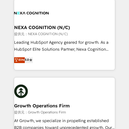
help desk Unified revenue operations Dynamic
sales, service, CMS and integrations. We work with
website development Award-winning creative
all businesses, from start-up to Enterprise, and have
design We live and breathe HubSpot and are ready
delivered the largest HubSpot implementations in
to take on real challenges!
the world. Our human approach to digital
NEXA COGNITION (N/C)
transformation is designed for businesses who want
提供元：NEXA COGNITION (N/C)
to grow. And we're passionate about APAC
Leading HubSpot Agency geared for growth. As a
businesses leading the world in technology, agility
HubSpot Elite Solutions Partner, Nexa Cognition
and productivity. We also have a proven track
ranks in the top 1% of global HubSpot Partners and
Elite
5.0
record migrating businesses from CRM & Marketing
has been one of the longest-standing partners since
Platforms such as Salesforce, Dynamics, Pipedrive,
2012. We empower businesses to harness the full
and Marketo onto HubSpot. Our methodology
potential of HubSpot by combining strategic
literally transforms the way the businesses we work
insights with technical excellence, we deliver
with attract and retain customers, manage their
bespoke HubSpot solutions tailored to drive
business people and processes, and how they
measurable growth and operational efficiency. Why
service their customers.
Choose Nexa Cognition? 🚀 HubSpot Expertise: Our
Growth Operations Firm
certified team specialises in CRM implementation,
提供元：Growth Operations Firm
marketing automation, and revenue operations. 🤝
At Growth, we specialize in propelling established
Custom Solutions: From onboarding and
B2B companies toward unprecedented growth. Our