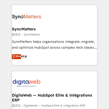
knowledge retrieval—built in HubSpot. ⚡ Fast-Track
experience with CRM, Marketing, Sales & Service
& Growth-Track Services Fast-Track: Rapid HubSpot
implementations - 500+ successful onboardings -
onboarding in weeks Growth-Track: Unlock
Own back-end developers - Complex data
advanced optimization & adoption 📍 São Paulo, BR
migrations (e.g. Salesforce, MS Dynamics, Perfect
• Des Moines, IA • New York, NY
View, SuperOffice) - Custom integrations (e.g. MS
SyncMatters
Business Central, Navision, AX, SAP, Exact, AFAS) We
提供元：SyncMatters
focus on growing B2B companies in the SME sector
SyncMatters helps organizations integrate, migrate,
such as manufacturing, SaaS, business services and
and optimize HubSpot across complex tech stacks.
wholesaler companies. As an experienced HubSpot
From CRM data migrations to real-time integrations
Elite
4.9
partner, we know how important user adoption is.
and portal consolidations, we ensure clean, reliable
That's why we have developed a step-by-step
data across every system. Core Solutions: -
implementation process that focuses on user
HubSpot CRM Data Migration - Custom HubSpot
adoption. We’re experts on connecting data,
Integrations (ERP, SaaS, APIs) - Real-Time Data
technology and people with each other. Together we
Synchronization - HubSpot Portal Consolidation -
strive for optimal customer processes and
Data Quality & Deduplication Use Cases: - Salesforce
experiences. Systony – We believe you can grow!
to HubSpot migrations - HubSpot and NetSuite or
DigitaWeb — HubSpot Elite & Intégrations
ERP
ERP integrations - Multi-system data
synchronization - Fixing broken or unreliable
提供元：DigitaWeb — HubSpot Elite & Intégrations ERP