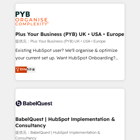
Canadian agencies, and we both hold Onboarding
onboarding from platforms like Salesforce, NetSuite,
Accreditations. Based in Canada (coast to coast), our
Zoho, Pardot, Marketo, Microsoft Dynamics, Wix,
services are offered in both English & French.
WordPress and legacy CRMs, turning fragmented
systems into unified, growth-ready HubSpot
architectures that accelerate revenue operations and
Plus Your Business (PYB) UK • USA • Europe
performance. - Multi-object CRM migration, cleanup,
提供元：Plus Your Business (PYB) UK • USA • Europe
and implementation. - Pre-built and custom
Existing HubSpot user? We'll organise & optimize
integrations across your full tech stack. - Custom
your current set up. Want HubSpot Onboarding?
object setup, CMS builds, and full-funnel automation.
We'll customise your CRM & automate your business
Elite
5.0
- Dashboards, lifecycle campaigns, and lead
processes. Welcome to our Profile! We can help
nurturing sequences. - Cross-hub setup across
with... • CRM implementation, reports & workflows,
Marketing, Sales, Operations, and Service Hubs. -
and team training • CRM migration: Salesforce,
Ongoing optimization, managed support, and
Pipedrive, Dynamics etc • Technical projects inc.
scalable retainers. Let’s make HubSpot your most
Custom API integrations & ERP systems inc. SAP and
powerful growth engine. Built to convert, scale, and
Netsuite A little about us... • Boutique 'Elite' Team (12
drive results.
super skilled members) • 150+ Clients for Sales Hub,
BabelQuest | HubSpot Implementation &
Consultancy
Marketing Hub, Service Hub, Data Hub and Website
(CMS) • ISO/IEC 27001:2022, ISO 9001:2015 and
提供元：BabelQuest | HubSpot Implementation &
Consultancy