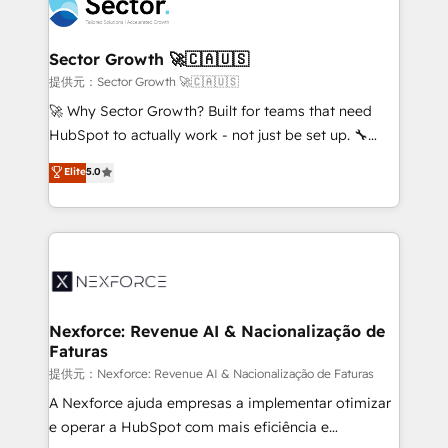
⚙️ Grows ordena los procesos comerciales, alinea
digitaweb.com
marketing, ventas y servicio, e implementa HubSpot
de forma que genera resultados reales desde las
Sector Growth 🚀🇨🇦🇺🇸
primeras semanas — no meses. 🤝 No entregamos
提供元：Sector Growth 🚀🇨🇦🇺🇸
proyectos y nos vamos. Nos quedamos como
🚀 Why Sector Growth? Built for teams that need
socios estratégicos, ayudando a sostener y escalar
HubSpot to actually work - not just be set up. 🔧
lo que construimos juntos. Porque crecer sin orden
HubSpot Experts: Onboarding, migrations,
Elite
5.0
no es crecer — es solo moverse rápido. 🌎
automation, and training built for adoption. ⚡ Highly
Operamos en Colombia, Perú, México, Ecuador,
Technical Execution: ERP, EMR and Custom
Chile, Panamá, Bolivia, Argentina y República
Integrations; complex builds delivered in weeks, not
Dominicana — con experiencia real en educación,
months. 🤖 AI Consulting & Agents: AI-powered
retail, salud, banca, bienes raíces, construcción y
workflows; automation agents; process optimization
B2B.
inside HubSpot. 🏆 Industry Experience: 🏥
Healthcare: HIPAA implementations; secure data
Nexforce: Revenue AI & Nacionalização de
Faturas
workflows 💼 Financial Services: compliant
workflows; audit-ready reporting ⚖️ Legal: client
提供元：Nexforce: Revenue AI & Nacionalização de Faturas
intake; pipeline and document workflows 🛒 E-
A Nexforce ajuda empresas a implementar otimizar
Commerce: Shopify, WooCommerce; lifecycle and
e operar a HubSpot com mais eficiência e
revenue automation 🏢 Real Estate: deal pipelines;