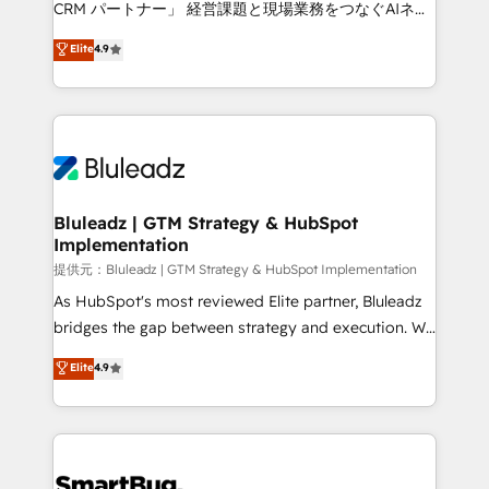
CRM パートナー」 経営課題と現場業務をつなぐAIネイ
ティブ・エージェンシーとして、HubSpot Eliteの実装
Elite
4.9
力で顧客フロント業務を再設計します。 💡 100inc は何
をする会社か？ HubSpotを共通基盤に、AIエージェン
トを組み込んだ顧客フロント業務（マーケティング・営
業・CS）を組織全体で設計・実装する日本のAIネイテ
ィブ・エージェンシーです。事業部・グループ会社・部
門が分立する組織で、データと業務プロセスのサイロ化
を、CRMを軸とした全社共通基盤に再構築します。意
Bluleadz | GTM Strategy & HubSpot
Implementation
思決定者・PMO・現場担当者に並走します。 1️⃣
HubSpot導入・活用支援 顧客データの一元化から、
提供元：Bluleadz | GTM Strategy & HubSpot Implementation
GTMの見える化・自動化まで。全Hub統合運用、デー
As HubSpot's most reviewed Elite partner, Bluleadz
タ品質設計、グループ横断のCRM統合に対応します。
bridges the gap between strategy and execution. We
2️⃣ AIエージェント組織構築 営業・マーケティング業務
don't just "set up tools" — we install the GTM
Elite
4.9
の一部をAIが自律実行する組織への移行を設計・実装。
Operating System (GTM OS) to align your leadership
Breeze・Claude等をHubSpotと連携させ、役割定義・
and engineer a portal that drives predictable
運用ルール・成果指標まで含めて設計します。 3️⃣ 全社
revenue velocity. 🚀 GTM Strategy & Alignment
DX × AI推進のPMO伴走支援 複数部門をまたぐDX×AI変
Workshops & Sprints: Identify "Valleys of Death"
革を、構想から実装・定着までPMOとして主導。「設
stalling growth. Fix your ICP, Math, and Story to stop