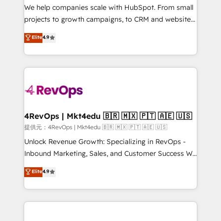
customer lifecycle through seamless integrations,
We help companies scale with HubSpot. From small
ensure long-term adoption with change-
projects to growth campaigns, to CRM and websites.
management programs, and align marketing, sales,
Hire an agency that's experienced in every inch of
Elite
4.9
and service to drive sustainable growth With 6 key
HubSpot and willing to work hand-in-hand with your
HubSpot accreditations and experience across
team to simplify the complex and build a better
hundreds of organizations in dozens of industries,
experience for your team and customers.
there’s a good chance one of our globally integrated
teams has worked with clients just like you Let’s
explore whether S2 is the partner you’ve been
looking for...and get your next big initiative moving!
4RevOps | Mkt4edu 🇧🇷 🇲🇽 🇵🇹 🇦🇪 🇺🇸
提供元：4RevOps | Mkt4edu 🇧🇷 🇲🇽 🇵🇹 🇦🇪 🇺🇸
Unlock Revenue Growth: Specializing in RevOps -
Inbound Marketing, Sales, and Customer Success We
specialize in driving revenue growth for companies
Elite
4.9
across industries through tailored marketing, sales,
and customer success strategies, utilizing RevOps
methodologies. As Latin America's largest HubSpot
partner and a global leader in education market, we