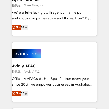
HubSpot.
absolute clarity, derived from a well-defined
提供元：Open Flow, Inc.
strategy, executed well, and reported on with clear
We’re a full-stack growth agency that helps
results. The culture is driven by core values; Joy, Grit,
ambitious companies scale and thrive. How? By
Accountability, Curiosity, Authenticity, Growth
upgrading and streamlining every single revenue-
Elite
5.0
Mindedness, and Clarity. We are driven to win for the
generating aspect of your business. We’re proud
collective good of the company and its clientele, and
HubSpot Elite Solutions Partners and devout CRM
dedicated to breaking the mold from the agency of
nerds who can harness HubSpot’s custom digital
the past into the consultancy of the future. Great
tools to improve each touchpoint of your customer
things are happening.
experience. Working hand-in-hand with your team,
we’ll assemble a RevOps machine that drives more
traffic, generates better leads and crushes your
Avidly APAC
revenue goals. We've worked with thousands of
提供元：Avidly APAC
HubSpot customers and we'd love to work with you
Officially APAC's #1 HubSpot Partner every year
too! Clients come to us for: Advanced CRM solutions
since 2019, we empower businesses in Australia,
System Integrations both Custom and Native to
New Zealand, and globally to realise their full
Elite
5.0
HubSpot Data System Migrations between systems
potential through enterprise HubSpot CRM
to HubSpot New lead generation strategies Time-
implementation. And we deliver best practice across
saving automations Fresh growth campaigns Robust
the whole HubSpot platform, covering marketing,