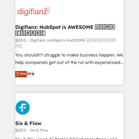
decisions with data - Find a new voice and reach
customer experiences, integrate systems, and
more people - Get the most out of your HubSpot
supercharge revenue operations Key services: • CRM
investment
Implementation • Systems Integration • Digital
Transformation / Web Development • RevOps &
Digifianz: HubSpot is AWESOME 🇺🇸🇲🇽
🇪🇸🇦🇷🇦🇪
Sales Consulting • Marketing Automation What
makes us different? 🚀 Top 0.5% of global HubSpot
提供元：Digifianz: HubSpot is AWESOME 🇺🇸🇲🇽🇪🇸🇦🇷
🇦🇪
agencies ⚙️ The strongest technical ability and
You shouldn't struggle to make business happen. We
integration capabilities 💼 Consultative, long-term
help companies get out of the rut with experienced,
partners who will embed ourselves into your
process-oriented teams implementing HubSpot
business, processes and systems 🏢 We specialise in
Elite
4.9
Marketing, Sales, Service, CMS and Operations Hub,
working with mid-market and enterprise
so selling and actually engaging with your customers
organisations, global organisations and those with
feels easy and pain-free. We are a top ranked
complex use cases 🏆 CRM Implementation,
HubSpot Elite Partner, winner of Rookie of the Year
Platform Enablement, Custom Integration and
and Customer First Awards, 4.9/5 rating in HubSpot
Onboarding Accredited 🔐 ISO27001 & ISO9001
Reviews and 4.9/5 rating in Clutch Reviews. Digifianz
Certified
helps the following industries: logistics & 3PL, home
Six & Flow
improvement & construction, branding and
提供元：Six & Flow
commercialization, real estate, health, education,