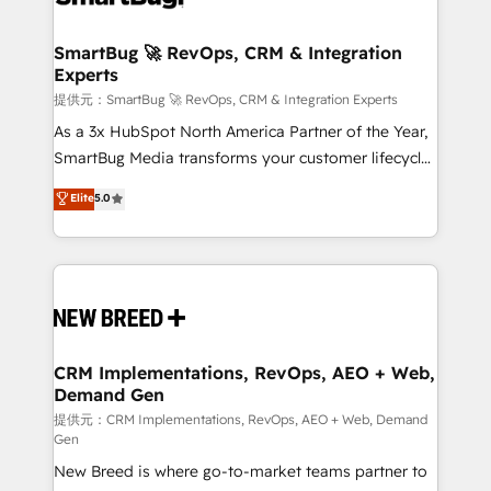
定の代行ではなく、設計の責任」を引き受け、部門横断
"accelerating a mess." ⚙️ Elite Engineering & AI
の統合・浸透・変革管理を実行します。 ▸ CMS戦略設
Scalable Architecture: Zero-technical-debt setup
SmartBug 🚀 RevOps, CRM & Integration
計・構築：リード獲得・CVR・SEOを前提にした情報設
Experts
across all Hubs, validated by our 7 HubSpot
計・導線設計・テンプレート設計をContent Hubで一体
Accreditations. AI-Powered RevOps: Breeze AI,
提供元：SmartBug 🚀 RevOps, CRM & Integration Experts
提供。 ▸ 既存CRM・MAからの移行支援：Salesforce・
custom AI agents, and high-integrity migrations for
As a 3x HubSpot North America Partner of the Year,
Marketo・Pardot等からの移行、カスタム設計、履歴
total reporting clarity. Security & Compliance: SOC 2
SmartBug Media transforms your customer lifecycle
データ移行と活用設計まで。 ▸ AEO対応：ChatGPT・
Type II and HIPAA attested for enterprise-grade data
into a revenue engine. Our unified ecosystem
Elite
5.0
Perplexity等のAI検索からの流入・引用を前提にコンテ
security. 🏆 Why Bluleadz? GTM OS Partner | 16+
includes specialized divisions Globalia (AI &
ンツとサイト構造を最適化。 🏆 なぜ100incを選ぶの
Years Experience | 1,000+ Five-Star Reviews
Software) and Point Success Media (Paid Media),
か？ ✓ HubSpot Eliteパートナー認定 ✓ HubSpotアワ
making this the official home for all three brands. 🔄
ード受賞・HUGリーダー ✓ ISO27001:2022 /
Implementation & Integration - Seamless migrations
ISO9001:2015 取得 ✓ 400社以上の導入実績 ✓
and system integrations powered by Globalia’s
HubSpot大百科 出版 CRM・AI活用に関するご相談、現
technical development team. - 19 HubSpot-certified
状整理の壁打ちなど、構想段階からお気軽にお問い合わ
trainers to drive platform adoption. 📈 Revenue
CRM Implementations, RevOps, AEO + Web,
せください。
Demand Gen
Generation - Full-funnel marketing and high-
performance advertising via Point Success Media. -
提供元：CRM Implementations, RevOps, AEO + Web, Demand
Gen
Expert deployment of Breeze AI and custom agents
New Breed is where go-to-market teams partner to
to automate growth. 🏆 Elite Excellence - 8 platform