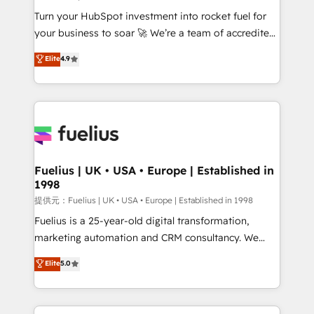
now... ISO 42001: 2023 certified • Exclusive AI
Turn your HubSpot investment into rocket fuel for
'GuardHub' governance framework, based on ISO
your business to soar 🚀 We’re a team of accredited
42001 - helping you 'organise complexity' 𝗥𝗲𝗮𝗱𝘆
HubSpot experts ready to help you. We can
𝗳𝗼𝗿 𝘁𝗵𝗲 𝗻𝗲𝘅𝘁 𝘀𝘁𝗲𝗽? Click the 👈 '𝗖𝗼𝗻𝘁𝗮𝗰𝘁
Elite
4.9
implement the platform into complex business
𝗯𝘂𝘀𝗶𝗻𝗲𝘀𝘀' button to get in touch (𝘸𝘦'𝘳𝘦 𝘴𝘶𝘱𝘦𝘳
environments, optimise what you've got and make
𝘳𝘦𝘴𝘱𝘰𝘯𝘴𝘪𝘷𝘦)
sure you can actually use it, build your website in
HubSpot or create an inbound marketing strategy
for you and execute it on HubSpot. We are on the
G-Cloud 14 CCS (Crown Commercial Service)
framework, meaning we've been accredited by
Fuelius | UK • USA • Europe | Established in
1998
HubSpot and vetted by the CCS, which means we
can support public sector companies as well the
提供元：Fuelius | UK • USA • Europe | Established in 1998
other ones listed in our profile. Our services: -
Fuelius is a 25-year-old digital transformation,
HubSpot implementation - HubSpot CMS website
marketing automation and CRM consultancy. We
build We can do lots of things. But everything we do
enable mid-market and enterprise clients to
Elite
5.0
is there for you to: - Grow revenue, and run your
maximise their return from digital and fuel their
business more efficiently - Build stronger
growth. We modernise platforms, streamline
relationships with customers - Make better
operations that are causing inefficiencies, improve