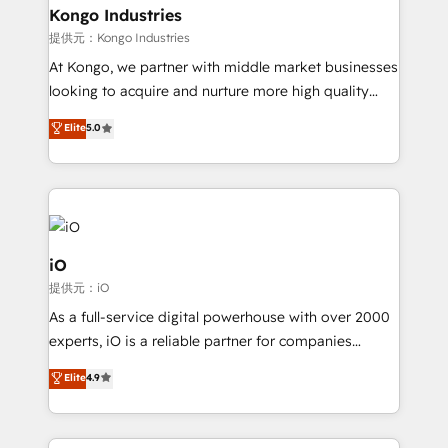
reliable source of truth - Unlock the full value of your
Kongo Industries
CRM and marketing data, not just implement a
提供元：Kongo Industries
system - Accelerate impact with a partner who
At Kongo, we partner with middle market businesses
understands both strategy and technology
looking to acquire and nurture more high quality
leads. We use digital media, marketing cloud,
Elite
5.0
automation and software integration to drive sales
and, deliver clarity on marketing expenditure.
iO
提供元：iO
As a full-service digital powerhouse with over 2000
experts, iO is a reliable partner for companies
looking to strengthen their position in the fields of
Elite
4.9
marketing, technology, content, strategy and
creation. iO combines in-depth knowledge on both
the marketing and technology end of HubSpot,