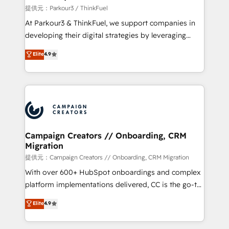
Demand generation for all your buyers With BOOMS,
提供元：Parkour3 / ThinkFuel
you invest in 100% of your buyers, accelerating your
At Parkour3 & ThinkFuel, we support companies in
growth and positioning yourself as an undisputed
developing their digital strategies by leveraging
leader. 🔹 BOOST: Optimize your digital
technologies and automating their marketing and
Elite
4.9
transformation process A methodology designed to
sales processes to generate growth. Our offer spans
implement HubSpot effectively and optimize your
from Strategy to Operations. We specialize in CRM
digital processes. 🔹 Trusted by Industry Leaders
onboarding and implementation, web design, sales
With an average rating of 4.9/5 and a proven track
& marketing automation, and digital marketing. With
record of business transformation, our growth-first
extensive experience working with tech companies
approach has helped brands dominate their
and manufacturers since 2002, we are committed to
markets.
empowering our clients and developing their
Campaign Creators // Onboarding, CRM
Migration
autonomy. Get to grips with HubSpot through
guided implementation and seamless integration of
提供元：Campaign Creators // Onboarding, CRM Migration
the CRM platform into your digital ecosystem. Would
With over 600+ HubSpot onboardings and complex
you like support in deploying your inbound
platform implementations delivered, CC is the go-to
marketing strategy? We'll provide support tailored
Elite Solutions Partner for businesses ready to
Elite
4.9
to your needs and sales objectives. With 125+
migrate, replatform, and scale smarter. We specialize
certifications, we are part of the most certified
in high-impact CRM and CMS migrations and