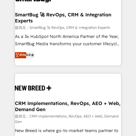
定の代行ではなく、設計の責任」を引き受け、部門横断
"accelerating a mess." ⚙️ Elite Engineering & AI
の統合・浸透・変革管理を実行します。 ▸ CMS戦略設
Scalable Architecture: Zero-technical-debt setup
SmartBug 🚀 RevOps, CRM & Integration
計・構築：リード獲得・CVR・SEOを前提にした情報設
Experts
across all Hubs, validated by our 7 HubSpot
計・導線設計・テンプレート設計をContent Hubで一体
Accreditations. AI-Powered RevOps: Breeze AI,
提供元：SmartBug 🚀 RevOps, CRM & Integration Experts
提供。 ▸ 既存CRM・MAからの移行支援：Salesforce・
custom AI agents, and high-integrity migrations for
As a 3x HubSpot North America Partner of the Year,
Marketo・Pardot等からの移行、カスタム設計、履歴
total reporting clarity. Security & Compliance: SOC 2
SmartBug Media transforms your customer lifecycle
データ移行と活用設計まで。 ▸ AEO対応：ChatGPT・
Type II and HIPAA attested for enterprise-grade data
into a revenue engine. Our unified ecosystem
Elite
5.0
Perplexity等のAI検索からの流入・引用を前提にコンテ
security. 🏆 Why Bluleadz? GTM OS Partner | 16+
includes specialized divisions Globalia (AI &
ンツとサイト構造を最適化。 🏆 なぜ100incを選ぶの
Years Experience | 1,000+ Five-Star Reviews
Software) and Point Success Media (Paid Media),
か？ ✓ HubSpot Eliteパートナー認定 ✓ HubSpotアワ
making this the official home for all three brands. 🔄
ード受賞・HUGリーダー ✓ ISO27001:2022 /
Implementation & Integration - Seamless migrations
ISO9001:2015 取得 ✓ 400社以上の導入実績 ✓
and system integrations powered by Globalia’s
HubSpot大百科 出版 CRM・AI活用に関するご相談、現
technical development team. - 19 HubSpot-certified
状整理の壁打ちなど、構想段階からお気軽にお問い合わ
trainers to drive platform adoption. 📈 Revenue
CRM Implementations, RevOps, AEO + Web,
せください。
Demand Gen
Generation - Full-funnel marketing and high-
performance advertising via Point Success Media. -
提供元：CRM Implementations, RevOps, AEO + Web, Demand
Gen
Expert deployment of Breeze AI and custom agents
New Breed is where go-to-market teams partner to
to automate growth. 🏆 Elite Excellence - 8 platform