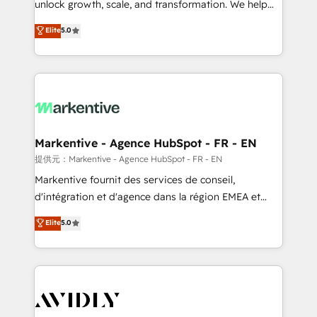
unlock growth, scale, and transformation. We help
accreditations and deep HIPAA-compliance
companies activate HubSpot’s AI-powered
expertise. - A team of 250+ experts dedicated to
Elite
5.0
customer platform and operationalize HubSpot’s
your resilient growth.
Loop Marketing framework through expert-led
services, smart agents, and purpose-built apps,
tailored to your business. Together, we unlock
results, fast. ⚙️CRM & RevOps: Align all Hubs to your
buyer journey for clean data, scalability, & reporting.
🎯Demand Gen & ABM: Drive pipeline with inbound,
Markentive - Agence HubSpot - FR - EN
ABM, AEO, SEO, & paid media. 👩‍💻Web Design:
提供元：Markentive - Agence HubSpot - FR - EN
Build high-performing websites with UX, messaging,
Markentive fournit des services de conseil,
& conversion strategy that drive results. 🤖AI
d'intégration et d'agence dans la région EMEA et
Strategy: Activate Breeze Agents, configure HubSpot
North America. Avec plus de 115 experts en
Elite
5.0
AI, & maximize AEO with tailored AI services. 🧩
marketing automation, Growth, Revops, CRM et
Integrations: Extend HubSpot with custom
webdesign. Markentive is both a consulting firm, a
integrations, hosting, & maintenance.
digital agency and an integrator. With over 115
experts in marketing automation, growth, revops,
CRM and webdesign (We focus on EMEA - USA
customers).