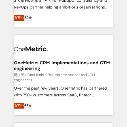
Six & Flow is an AI-first HubSpot consultancy and
SaaS, Software Dev & IT and consulting, make the
RevOps partner helping ambitious organisations
most out of their HubSpot experience operating in
grow with clarity, confidence, and intelligence.
Elite
5.0
the United States, EU, UAE, Mexico and Latin
Operating across the UK, Netherlands, Ireland, and
America. From casual user to super fan: make
Canada, we’ve delivered thousands of successful
HubSpot an experience you LOVE!
HubSpot projects for mid-market and enterprise
clients worldwide, with over 10 years experience. We
combine HubSpot, data, and AI to design connected
go-to-market systems that align people, process,
and technology for predictable, scalable revenue
OneMetric: CRM Implementations and GTM
engineering
growth. Our expertise spans RevOps, CRM and data
architecture, AI enablement, and strategic marketing,
提供元：OneMetric: CRM Implementations and GTM
engineering
delivered through our proprietary FLAIR framework
Over the past few years, OneMetric has partnered
for responsible AI adoption. As a HubSpot Elite
with 750+ customers across SaaS, fintech,
Partner and ISO 27001:2022 certified consultancy,
healthcare, real estate, and other industries. With
we blend strategy, creativity, and technology to help
Elite
4.9
150+ HubSpot-certified experts, we deliver scalable
organisations scale smarter and grow stronger.
solutions to complex GTM and RevOps challenges.
Our Expertise 🔹 Onboarding & Implementation: