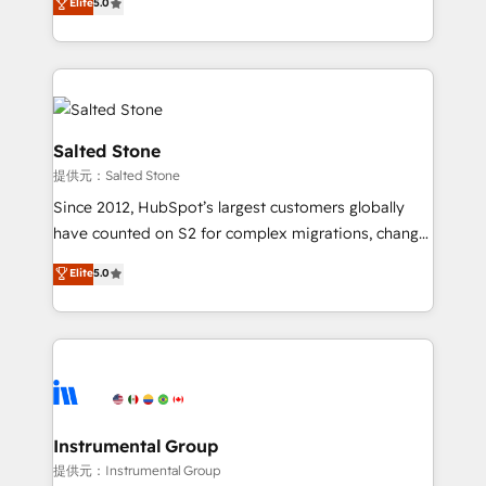
Elite
5.0
experts ★ 1,500+ implementations across 25+
countries ★ AI-first, RevOps-led, onboarding-
obsessed INSIDEA helps growing companies turn
HubSpot into a revenue engine. We onboard your
team, migrate your data, and build AI-powered
workflows that drive adoption from week one, in
Salted Stone
your time zone. What we do: ➤ Onboarding: Live in
提供元：Salted Stone
weeks, with workflows built around your business,
Since 2012, HubSpot’s largest customers globally
not a template. ➤ Migration: Move from any legacy
have counted on S2 for complex migrations, change
CRM. Zero downtime, full data integrity. ➤
management, systems integration, and creative
Implementation: Configure HubSpot to run your
Elite
5.0
solutions that deliver measurable impact and
revenue process. Sales, marketing, and service wired
transform brand experiences As one of the few full-
together. ➤ AI and Integrations: Layer Breeze AI,
service creative agencies in the HubSpot
custom agents, and APIs to remove manual work. ➤
ecosystem, we blend strategy, technology, & award-
Ongoing Management: Monthly tune-ups, feature
winning design to build scalable, globally
rollouts, adoption coaching. Buying HubSpot,
regionalized HubSpot websites, integrated
switching to it, or reviving a stale portal? We are
marketing campaigns, & RevOps frameworks that
Instrumental Group
built for the work.
fuel long-term success We connect the entire
提供元：Instrumental Group