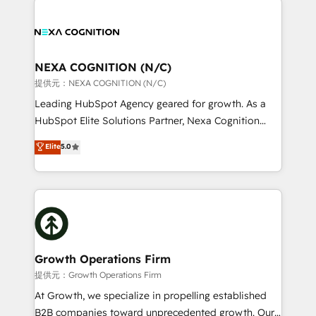
help desk Unified revenue operations Dynamic
sales, service, CMS and integrations. We work with
website development Award-winning creative
all businesses, from start-up to Enterprise, and have
design We live and breathe HubSpot and are ready
delivered the largest HubSpot implementations in
to take on real challenges!
the world. Our human approach to digital
NEXA COGNITION (N/C)
transformation is designed for businesses who want
提供元：NEXA COGNITION (N/C)
to grow. And we're passionate about APAC
Leading HubSpot Agency geared for growth. As a
businesses leading the world in technology, agility
HubSpot Elite Solutions Partner, Nexa Cognition
and productivity. We also have a proven track
ranks in the top 1% of global HubSpot Partners and
Elite
5.0
record migrating businesses from CRM & Marketing
has been one of the longest-standing partners since
Platforms such as Salesforce, Dynamics, Pipedrive,
2012. We empower businesses to harness the full
and Marketo onto HubSpot. Our methodology
potential of HubSpot by combining strategic
literally transforms the way the businesses we work
insights with technical excellence, we deliver
with attract and retain customers, manage their
bespoke HubSpot solutions tailored to drive
business people and processes, and how they
measurable growth and operational efficiency. Why
service their customers.
Choose Nexa Cognition? 🚀 HubSpot Expertise: Our
Growth Operations Firm
certified team specialises in CRM implementation,
提供元：Growth Operations Firm
marketing automation, and revenue operations. 🤝
At Growth, we specialize in propelling established
Custom Solutions: From onboarding and
B2B companies toward unprecedented growth. Our