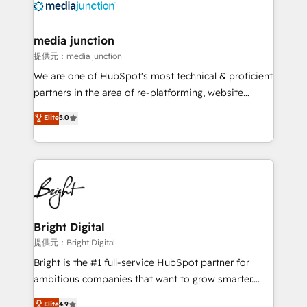
offer unparalleled insights. Operating in five
countries—Brazil, UAE (Abu Dhabi/Dubai/Sharjah),
Mexico, USA, and Portugal—we've executed over a
media junction
hundred successful operations. Our approach,
提供元：media junction
rooted in RevOps principles, integrates analysis,
We are one of HubSpot's most technical & proficient
training, planning, and qualification. Leveraging
partners in the area of re-platforming, website
technology, data analytics, CRM optimization, and
design & development. We specialize in multi-hub
Elite
5.0
inbound marketing tactics, we focus on
implementations for mid-market & enterprise
understanding, nurturing, and converting leads.
companies. We are woman-owned, powered by
Partner with us to unlock your business's full
coffee, and we ❤️ dogs. We produce award-winning
potential and achieve sustained growth in today's
work for our clients. 🏆2023 Technical Expertise
competitive market.
Impact Award 🏆2022 Technical Expertise Impact
Award 🏆2022 Platform Migration Excellence Impact
Award 🏆2020 Elite Solutions Partner 🏆2019
Bright Digital
Integrations HubSpot Impact Award 🏆2019
提供元：Bright Digital
Marketing Enablement HubSpot Impact Award 🏆
Bright is the #1 full-service HubSpot partner for
2018 Website Design HubSpot Impact Award 🏆2017
ambitious companies that want to grow smarter.
Website Design HubSpot Impact Award 🏆2016
From HubSpot onboarding, to training, from
Elite
4.9
Growth-Driven Design Agency of the Year 🏆2016