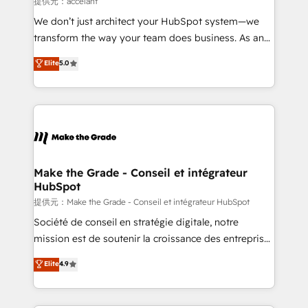
提供元：accelant
Canada, Germany, France, Belgium, Singapore, and
We don’t just architect your HubSpot system—we
South Africa. Certified compliant with ISO/IEC
transform the way your team does business. As an
27001:2022 and ISO 9001:2015 across all seven
Elite HubSpot Solutions Partner, we specialize in
Elite
5.0
international offices and 175+ employees.
creating tailored, end-to-end CRM solutions that
accelerate growth, improve operational efficiency,
and ensure faster time to value on HubSpot. What
sets us apart? Our people-centric approach. From
day one, our team takes the time to deeply
understand your unique needs, crafting custom
strategies that deliver impactful results. Our mission
Make the Grade - Conseil et intégrateur
HubSpot
is to empower you to unlock HubSpot’s full potential
—faster. Through expert training, unmatched
提供元：Make the Grade - Conseil et intégrateur HubSpot
responsiveness, and ongoing support, we equip
Société de conseil en stratégie digitale, notre
your team to adopt new systems with confidence
mission est de soutenir la croissance des entreprises
and achieve a unified, data-driven approach to
B2B à travers l’acquisition de nouveaux clients,
Elite
4.9
customer engagement.
l'intégration CRM et le développement des revenus
auprès de vos comptes existants. En France et à
l'international, nous travaillons avec des ETI