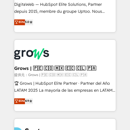
integrations Trusted by RevOps teams to manage
DigitaWeb — HubSpot Elite Solutions, Partner
complex, high-risk CRM migrations and integrations.
depuis 2015, membre du groupe Uptoo. Nous
aidons les ETI et PME B2B à unifier Marketing,
Elite
5.0
Ventes et Service sur HubSpot grâce à la Revenue
Architecture : alignement des équipes, pipeline
prévisible, croissance mesurable. 🔌 Intégrations
complexes : ERP (Divalto, Sage X3, Cegid, Pennylane,
Dynamics..), VOIP (Aircall, Ringover, Modjo), Shopify,
Oneflow. 💻 Développements custom : CRM UI
Extensions (React), Serverless Node.js, Custom
Grows | 🇵🇪 🇨🇴 🇲🇽 🇪🇨 🇨🇱 🇵🇦
Objects, thèmes HubL, agents IA & Breeze AI. 🎯
提供元：Grows | 🇵🇪 🇨🇴 🇲🇽 🇪🇨 🇨🇱 🇵🇦
Secteurs : Industrie, Distribution B2B, SaaS, Services
🏆 Grows | HubSpot Elite Partner · Partner del Año
B2B, Immobilier, Viticulture, Finance. 🚀 Nos livrables
LATAM 2025 La mayoría de las empresas en LATAM
: migration sécurisée, implémentation Marketing +
no tienen un problema de herramientas. Tienen un
Elite
4.9
Sales + Service Hub, synchronisation ERP ↔
problema de orden. Equipos desalineados, datos
HubSpot temps réel, formation équipes. 🏆 +350
dispersos y procesos que dependen de personas
projets livrés. Accrédités HubSpot CRM
clave — no de sistemas. Eso frena el crecimiento,
Implementation, Data Migration & Custom
aunque tengas buena tecnología y ganas de escalar.
Integration. 📩 Parlons de votre projet →