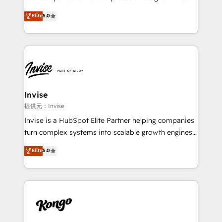
integrations, to RevOps and training. We align
focus is on fine-tuning and enhancing your growth,
Elite
5.0
HubSpot with your business needs. 🌟 Proven
sales, and marketing operations. Unlike conventional
Results: We’ve helped businesses of all sizes
marketing agencies, we dive deep into the
accelerate revenue growth, improve operational
operational aspects of your business, ensuring that
efficiency, and achieve ROI. 🔧 Flexible Service
each cog in your growth machine is well-oiled and
Packages: Choose ongoing support or project-based
functioning optimally. With our expertise in leading
solutions. We offer service packages designed to fit
platforms like Salesforce and HubSpot, we bring a
your requirements. Contact us today!
wealth of knowledge and experience to the table.
Invise
Our strategies are tailored to your business's unique
提供元：Invise
needs, ensuring a personalized approach that aligns
Invise is a HubSpot Elite Partner helping companies
with your growth objectives.
turn complex systems into scalable growth engines.
We combine strategy, technology and change
Elite
5.0
management to drive measurable results. As part of
the fast-growing Siloy Group, we unite more than
250+ HubSpot experts across Europe – ready to
build a CRM architecture optimized to support your
business goals. Talk to us if you’re looking to: -
Connect marketing, sales and operations around one