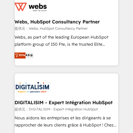
get more from your investment in HubSpot.
for driving growth. They are committed to helping
www.bbdboom.com
our customers grow and finding solutions that fit
their unique business needs. We are thrilled to have
Webs, HubSpot Consultancy Partner
Blue Frog in the HubSpot ecosystem leading the
提供元：Webs, HubSpot Consultancy Partner
way for customers!" - Yamini Rangan, CEO of
Webs, as part of the leading European HubSpot
HubSpot “Our experience with the team at Blue Frog
platform group of 150 Fte, is the trusted Elite
has been nothing short of extraordinary. Their years
HubSpot CRM Partner offering you a roadmap on
Elite
4.8
of experience and quality of skilled staff has earned
maximizing EBITDA and achieving Commercial
them a trusted reputation within the HubSpot
Excellence. With our targeted processes, we
ecosystem as a reliable partner capable of delivering
strengthen your digital transformation and minimize
remarkable experiences for our most sophisticated
costs. As HubSpot's Advanced Accredited CRM
clients.” - Brian Garvey, VP, Solutions Partner
Implementation partner, we provide expertise to
Program, HubSpot.
drive your business forward. Since 2015 we are fully
dedicated to HubSpot and with an experienced
DIGITALISIM - Expert Intégration HubSpot
team (50+), we work with reputable companies in
提供元：DIGITALISIM - Expert Intégration HubSpot
B2B sectors such as manufacturing, SaaS and
Nous aidons les entreprises et les dirigeants à se
business services. We prepare a customized
rapprocher de leurs clients grâce à HubSpot ! Chez
business case that demonstrates the value and
DIGITALISIM, nous avons l'intime conviction que la