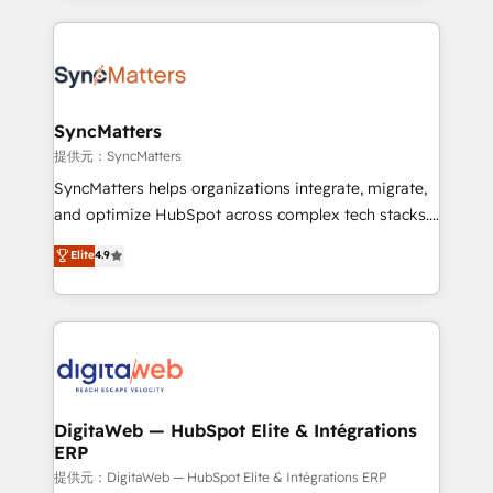
knowledge retrieval—built in HubSpot. ⚡ Fast-Track
experience with CRM, Marketing, Sales & Service
& Growth-Track Services Fast-Track: Rapid HubSpot
implementations - 500+ successful onboardings -
onboarding in weeks Growth-Track: Unlock
Own back-end developers - Complex data
advanced optimization & adoption 📍 São Paulo, BR
migrations (e.g. Salesforce, MS Dynamics, Perfect
• Des Moines, IA • New York, NY
View, SuperOffice) - Custom integrations (e.g. MS
SyncMatters
Business Central, Navision, AX, SAP, Exact, AFAS) We
提供元：SyncMatters
focus on growing B2B companies in the SME sector
SyncMatters helps organizations integrate, migrate,
such as manufacturing, SaaS, business services and
and optimize HubSpot across complex tech stacks.
wholesaler companies. As an experienced HubSpot
From CRM data migrations to real-time integrations
Elite
4.9
partner, we know how important user adoption is.
and portal consolidations, we ensure clean, reliable
That's why we have developed a step-by-step
data across every system. Core Solutions: -
implementation process that focuses on user
HubSpot CRM Data Migration - Custom HubSpot
adoption. We’re experts on connecting data,
Integrations (ERP, SaaS, APIs) - Real-Time Data
technology and people with each other. Together we
Synchronization - HubSpot Portal Consolidation -
strive for optimal customer processes and
Data Quality & Deduplication Use Cases: - Salesforce
experiences. Systony – We believe you can grow!
to HubSpot migrations - HubSpot and NetSuite or
DigitaWeb — HubSpot Elite & Intégrations
ERP
ERP integrations - Multi-system data
synchronization - Fixing broken or unreliable
提供元：DigitaWeb — HubSpot Elite & Intégrations ERP