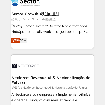
⚙️ Grows ordena los procesos comerciales, alinea
digitaweb.com
marketing, ventas y servicio, e implementa HubSpot
de forma que genera resultados reales desde las
Sector Growth 🚀🇨🇦🇺🇸
primeras semanas — no meses. 🤝 No entregamos
提供元：Sector Growth 🚀🇨🇦🇺🇸
proyectos y nos vamos. Nos quedamos como
🚀 Why Sector Growth? Built for teams that need
socios estratégicos, ayudando a sostener y escalar
HubSpot to actually work - not just be set up. 🔧
lo que construimos juntos. Porque crecer sin orden
HubSpot Experts: Onboarding, migrations,
Elite
5.0
no es crecer — es solo moverse rápido. 🌎
automation, and training built for adoption. ⚡ Highly
Operamos en Colombia, Perú, México, Ecuador,
Technical Execution: ERP, EMR and Custom
Chile, Panamá, Bolivia, Argentina y República
Integrations; complex builds delivered in weeks, not
Dominicana — con experiencia real en educación,
months. 🤖 AI Consulting & Agents: AI-powered
retail, salud, banca, bienes raíces, construcción y
workflows; automation agents; process optimization
B2B.
inside HubSpot. 🏆 Industry Experience: 🏥
Healthcare: HIPAA implementations; secure data
Nexforce: Revenue AI & Nacionalização de
Faturas
workflows 💼 Financial Services: compliant
workflows; audit-ready reporting ⚖️ Legal: client
提供元：Nexforce: Revenue AI & Nacionalização de Faturas
intake; pipeline and document workflows 🛒 E-
A Nexforce ajuda empresas a implementar otimizar
Commerce: Shopify, WooCommerce; lifecycle and
e operar a HubSpot com mais eficiência e
revenue automation 🏢 Real Estate: deal pipelines;