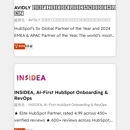
AVIDLY 🇬🇧🇫🇮🇸🇪🇩🇰🇺🇸🇨🇦🇳🇴🇩🇪🇦🇺
🇳🇿
提供元：AVIDLY 🇬🇧🇫🇮🇸🇪🇩🇰🇺🇸🇨🇦🇳🇴🇩🇪🇦🇺🇳🇿
HubSpot’s 5x Global Partner of the Year and 2024
EMEA & APAC Partner of the Year. The world’s most
experienced and fully accredited HubSpot Solutions
Elite
5.0
Partner. 🚀 With 2,750+ HubSpot projects delivered
and 370+ specialists across EMEA, APAC and NAM,
we de-risk complex CRM programmes and
accelerate ROI across every HubSpot Hub. 🧭 From
multi-region migrations to AI-powered automation,
we turn complexity into clarity, human at global
scale. 🏆 HubSpot’s CEO called us “the partner of the
INSIDEA, AI-First HubSpot Onboarding &
RevOps
future.” Others agree it is proof of trust built through
measurable impact.
提供元：INSIDEA, AI-First HubSpot Onboarding & RevOps
★ Elite HubSpot Partner, rated 4.99 across 450+
verified reviews ★ 600+ reviews across HubSpot,
G2 & Clutch ★ 150+ in-house HubSpot-certified