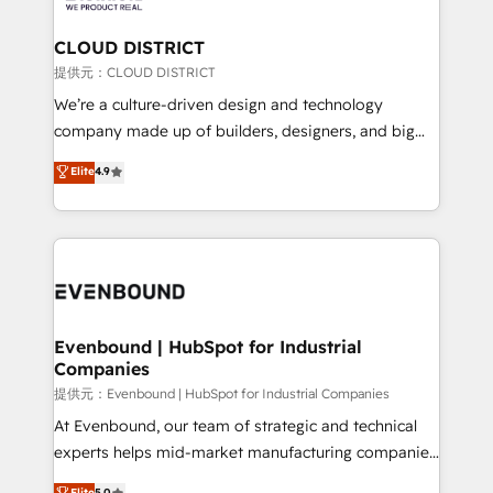
Claude AI across the processes that matter most.
From automating complex workflows to surfacing
CLOUD DISTRICT
insights buried in data, we build intelligent systems
提供元：CLOUD DISTRICT
that think, connect, and scale. Our approach goes
We’re a culture-driven design and technology
beyond configuration. We embed ourselves in our
company made up of builders, designers, and big
clients' operations, understand how their business
thinkers. We blend strategy, design, and
Elite
4.9
actually runs, and architect solutions that make
development—always fueled by curiosity—to turn
technology work harder — so their people don't
ideas, opportunities, and challenges into meaningful
have to. 900+ customers worldwide have trusted
experiences. To us, technology is more than just
Periti to turn their data into diamonds. 💎
code; it’s about creating things that are useful, cool,
and—most importantly—simple. That’s why we lean
into bold ideas and shape them into thoughtful
products and strategies that actually make a
Evenbound | HubSpot for Industrial
Companies
difference.
提供元：Evenbound | HubSpot for Industrial Companies
At Evenbound, our team of strategic and technical
experts helps mid-market manufacturing companies
achieve real growth. We specialize in delivering
Elite
5.0