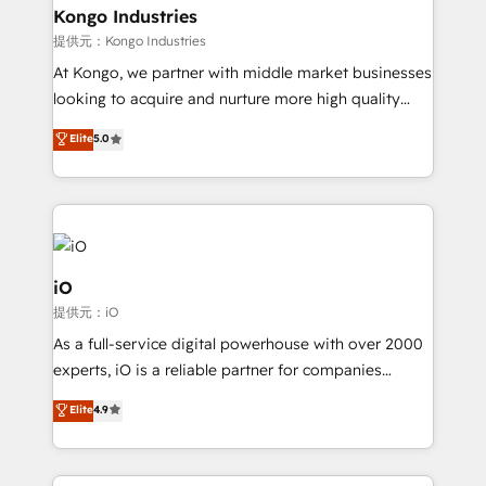
reliable source of truth - Unlock the full value of your
Kongo Industries
CRM and marketing data, not just implement a
提供元：Kongo Industries
system - Accelerate impact with a partner who
At Kongo, we partner with middle market businesses
understands both strategy and technology
looking to acquire and nurture more high quality
leads. We use digital media, marketing cloud,
Elite
5.0
automation and software integration to drive sales
and, deliver clarity on marketing expenditure.
iO
提供元：iO
As a full-service digital powerhouse with over 2000
experts, iO is a reliable partner for companies
looking to strengthen their position in the fields of
Elite
4.9
marketing, technology, content, strategy and
creation. iO combines in-depth knowledge on both
the marketing and technology end of HubSpot,