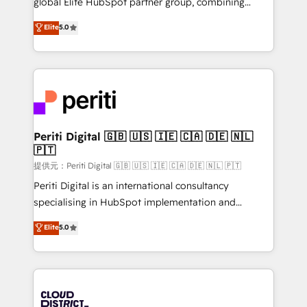
global Elite HubSpot partner group, combining
Award: Best Integration • 150+ successful HubSpot
technology, marketing and media expertise across
Elite
5.0
projects • Clients in 30+ industries • Proprietary
Latin America and Southern Europe, with teams
technology for integrations • Multilingual team:
across 9 countries. Born in Chile, we combine local
English, Spanish, Portuguese & Italian 👉 Grow
insight with international reach to help businesses
smarter with AI and HubSpot.
grow. For over 12 years, we’ve delivered 500+
HubSpot implementations, building end-to-end
solutions that integrate CRM, AI automation, inbound
and loop marketing, content, and digital creativity.
Periti Digital 🇬🇧 🇺🇸 🇮🇪 🇨🇦 🇩🇪 🇳🇱
🇵🇹
Our multicultural team works in Spanish, Portuguese,
and English to design scalable strategies that drive
提供元：Periti Digital 🇬🇧 🇺🇸 🇮🇪 🇨🇦 🇩🇪 🇳🇱 🇵🇹
measurable growth. 🌎 Highlights: • 10+ years as a
Periti Digital is an international consultancy
HubSpot partner. • 2023 Impact Awards: Platform
specialising in HubSpot implementation and
Migration Excellence. • Top 3 Partner of the Year
Antropic's Claude business transformation, with
Elite
5.0
LATAM 2022, 2023, 2024, 2025. • Partner of the Year
offices in Dublin, Munich, Rotterdam, Lisbon, and
2024. • Organizer of Aliados.ai (AI, marketing & tech
New York. We help organisations unlock their full
global congress). 👉 Ready to scale your business
revenue potential by deeply integrating core
with HubSpot? Let Cebra’s experts help you grow
business systems, ERP, e-commerce platforms, and
faster, smarter, and with impact.
beyond, with HubSpot, and layering Anthropic's