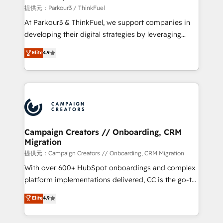
Demand generation for all your buyers With BOOMS,
提供元：Parkour3 / ThinkFuel
you invest in 100% of your buyers, accelerating your
At Parkour3 & ThinkFuel, we support companies in
growth and positioning yourself as an undisputed
developing their digital strategies by leveraging
leader. 🔹 BOOST: Optimize your digital
technologies and automating their marketing and
Elite
4.9
transformation process A methodology designed to
sales processes to generate growth. Our offer spans
implement HubSpot effectively and optimize your
from Strategy to Operations. We specialize in CRM
digital processes. 🔹 Trusted by Industry Leaders
onboarding and implementation, web design, sales
With an average rating of 4.9/5 and a proven track
& marketing automation, and digital marketing. With
record of business transformation, our growth-first
extensive experience working with tech companies
approach has helped brands dominate their
and manufacturers since 2002, we are committed to
markets.
empowering our clients and developing their
Campaign Creators // Onboarding, CRM
Migration
autonomy. Get to grips with HubSpot through
guided implementation and seamless integration of
提供元：Campaign Creators // Onboarding, CRM Migration
the CRM platform into your digital ecosystem. Would
With over 600+ HubSpot onboardings and complex
you like support in deploying your inbound
platform implementations delivered, CC is the go-to
marketing strategy? We'll provide support tailored
Elite Solutions Partner for businesses ready to
Elite
4.9
to your needs and sales objectives. With 125+
migrate, replatform, and scale smarter. We specialize
certifications, we are part of the most certified
in high-impact CRM and CMS migrations and