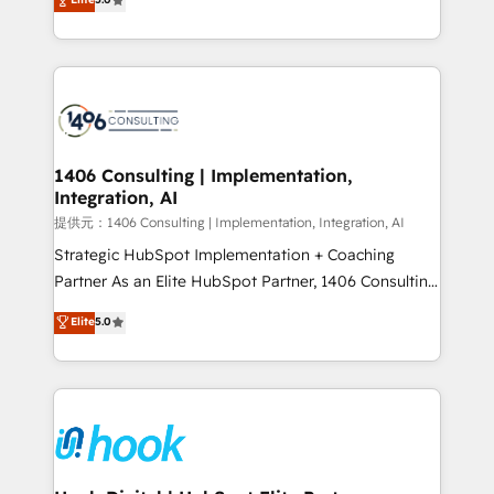
tailored solutions that drive results by leveraging
HubSpot’s platform and data to fuel success.
Technical Solutions: - HubSpot Technical Consulting -
HubSpot CRM Implementation - HubSpot
Onboarding - Data Migration & Integrations -
Technical Audit & Optimization Strategic Solutions: -
Revenue Operations - Inbound Marketing -
1406 Consulting | Implementation,
Integration, AI
Outbound Marketing - HubSpot CMS Website
Design & Development We empower our clients to
提供元：1406 Consulting | Implementation, Integration, AI
reach their full potential by providing transparent,
Strategic HubSpot Implementation + Coaching
relationship-driven support. With over 300 HubSpot
Partner As an Elite HubSpot Partner, 1406 Consulting
certifications and accreditations, we deliver both the
helps mid-market revenue teams transform how
Elite
5.0
technical know-how and strategic guidance you
they sell, market, and serve. We don't just build your
need to succeed.
HubSpot—we teach your team to own it, then stay
to help you keep winning. What We Do ⚙️ CRM
Implementations across Marketing, Sales, Service,
Data & Content 📈 Sales & Marketing Alignment +
Revenue Team Enablement 🤖 Breeze AI & Custom
Agent Creation 🔄 Custom Integrations & Data