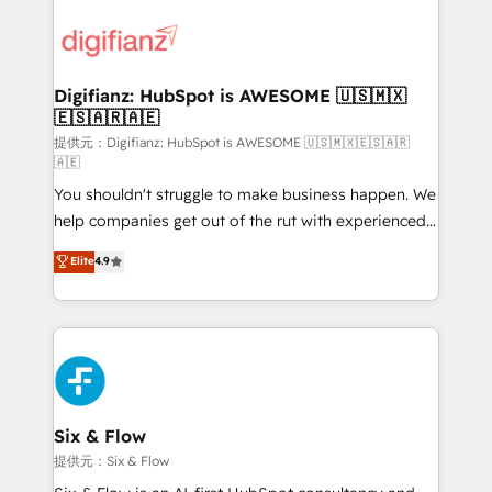
decisions with data - Find a new voice and reach
customer experiences, integrate systems, and
more people - Get the most out of your HubSpot
supercharge revenue operations Key services: • CRM
investment
Implementation • Systems Integration • Digital
Transformation / Web Development • RevOps &
Digifianz: HubSpot is AWESOME 🇺🇸🇲🇽
🇪🇸🇦🇷🇦🇪
Sales Consulting • Marketing Automation What
makes us different? 🚀 Top 0.5% of global HubSpot
提供元：Digifianz: HubSpot is AWESOME 🇺🇸🇲🇽🇪🇸🇦🇷
🇦🇪
agencies ⚙️ The strongest technical ability and
You shouldn't struggle to make business happen. We
integration capabilities 💼 Consultative, long-term
help companies get out of the rut with experienced,
partners who will embed ourselves into your
process-oriented teams implementing HubSpot
business, processes and systems 🏢 We specialise in
Elite
4.9
Marketing, Sales, Service, CMS and Operations Hub,
working with mid-market and enterprise
so selling and actually engaging with your customers
organisations, global organisations and those with
feels easy and pain-free. We are a top ranked
complex use cases 🏆 CRM Implementation,
HubSpot Elite Partner, winner of Rookie of the Year
Platform Enablement, Custom Integration and
and Customer First Awards, 4.9/5 rating in HubSpot
Onboarding Accredited 🔐 ISO27001 & ISO9001
Reviews and 4.9/5 rating in Clutch Reviews. Digifianz
Certified
helps the following industries: logistics & 3PL, home
Six & Flow
improvement & construction, branding and
提供元：Six & Flow
commercialization, real estate, health, education,