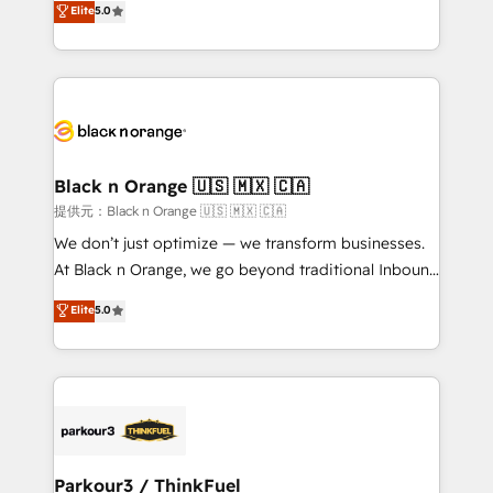
Elite
5.0
impact of your digital transformation, including a
réussite des entreprises passe par l’innovation web,
detailed financial rationale with a focus on ROI and
le marketing digital, et la relation client ! C'est
TCO. As a trusted extension of your team, we
pourquoi, nos experts sont à la fois capables de
believe in the power of partnership. Together, we
gérer votre projet de création de site internet, votre
embark on a transformational journey that sets your
référencement, votre stratégie digitale et le pilotage
business up for long-term success. Unlock your
et l'intégration d'HubSpot ! Les grandes phases d'un
business. If not now, when?
projet HubSpot avec DIGITALISIM : 🧽 Nettoyage,
Black n Orange 🇺🇸 🇲🇽 🇨🇦
migration et intégration des bases de données. 🚀
提供元：Black n Orange 🇺🇸 🇲🇽 🇨🇦
Développement des interfaces avec vos logiciels
We don’t just optimize — we transform businesses.
métiers ⚙️ Configuration de la plateforme HubSpot
At Black n Orange, we go beyond traditional Inbound
📈 Configuration de rapports et tableaux de bord 🤝
Marketing with our exclusive methodologies:
Elite
5.0
Book Process & Guidelines utilisateurs 🎓
BOOMS and BOOST. Together, they form a powerful
Formations des utilisateurs
combination that has driven success for over 800
businesses worldwide. As Elite HubSpot Partners, we
specialize in crafting high-performance growth
strategies that integrate data-driven marketing,
automation, and revenue intelligence to help
companies scale faster and smarter. 🔹 BOOMS:
Parkour3 / ThinkFuel