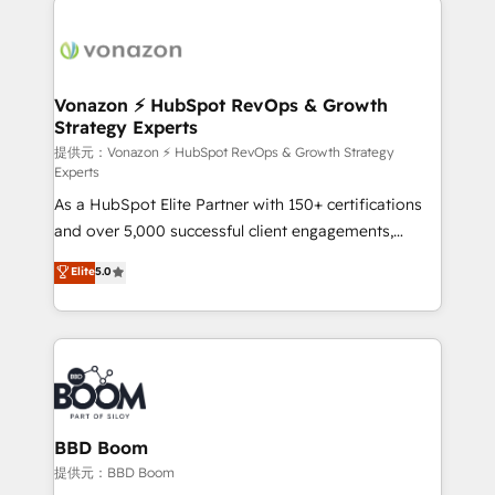
ambitieuses, des grands groupes voulant aller au-
delà d’une simple transformation digitale et des
startups florissantes. Nos 3 grandes expertises sont :
➤ L’intégration de CRM et de méthodologie RevOps
Vonazon ⚡ HubSpot RevOps & Growth
Strategy Experts
pour aligner les équipes marketing, commerciales et
support client (data migration, synchronisation API,
提供元：Vonazon ⚡ HubSpot RevOps & Growth Strategy
Experts
audit et maintenance) ➤ La création de sites internet
As a HubSpot Elite Partner with 150+ certifications
de conversion qui transforment les visiteurs en
and over 5,000 successful client engagements,
opportunités d'affaires ➤ La mise en place de
Vonazon turns marketing complexity into
stratégies d'acquisition marketing (SEO, SEA,
Elite
5.0
measurable, scalable growth. From onboarding to
inbound, automatisation marketing, ABM, IA,
enterprise-grade campaigns, our in-house team
emailing) Informations clés : - 10 ans d'expérience -
builds scalable strategies that drive long-term
100+ intégrations CRM HubSpot réussies - 40
revenue. ⚙️ HubSpot Integration & Optimization •
experts conseil - 150 certifications HubSpot
Seamless CRM, CMS, and automation setup •
cumulées
Complex platform migrations and data cleanups •
Custom APIs and third-party integrations 📈 End-to-
BBD Boom
End Revenue Acceleration • Lifecycle marketing and
提供元：BBD Boom