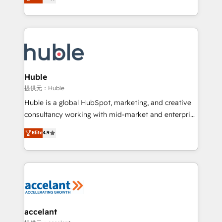
developing a new website to lead generation and
Sales Enablement HubSpot Impact Award 🏆2015
digital marketing; we do it all (and with great
Growth-Driven Design Agency of the Year 🏆2015
results)! In short, our services include: - HubSpot
Became the 5th Agency to reach Diamond 🏆2014
consultancy: onboarding, training, data migration -
HubSpot COS Performance Award 🏆2014 HubSpot
HubSpot development: websites, custom modules,
COS Design Award 🏆2013 HubSpot Marketplace
integrations - Marketing & sales solutions: digital
Provider of the Year 🏆2011 Became a HubSpot
marketing, advertising, campaigns, content and
Huble
Partner 📆Founded in 1997
design We connect people, data and technology to
提供元：Huble
improve customer experiences. With our bright
Huble is a global HubSpot, marketing, and creative
people, exciting ideas and can-do mentality, we
consultancy working with mid-market and enterprise
ensure revenue growth on a daily basis. So tell us
businesses. We go beyond implementation, shaping
Elite
4.9
your challenge; our passionate and growth driven
the strategy, processes, and teams that turn
team of 100+ experts is ready for you! Driving digital
HubSpot into a genuine growth engine. Named
growth | www.brightdigital.com
HubSpot's Global Partner of the Year in 2024,
consistently ranked among their top 5 partners
worldwide, and with over 15 years in the ecosystem,
Huble has built a track record that speaks for itself.
One company, one operating model, delivering
accelant
across offices and consulting teams in the UK, USA,