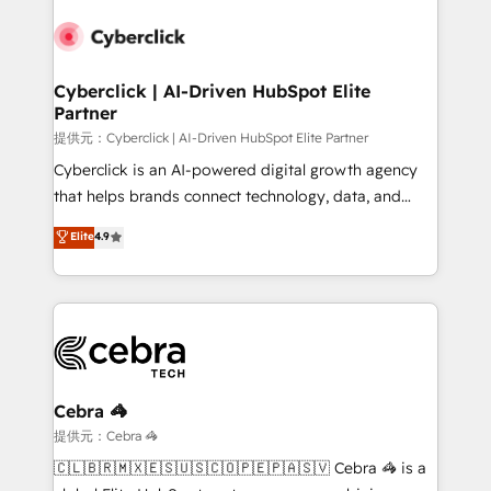
Accredited HubSpot Partner, ensuring smooth setup
tailored to your GTM motion. 🔹 Migrations:
Accredited HubSpot Partner, ensuring migration
from other CRMs to HubSpot without data loss or
Cyberclick | AI-Driven HubSpot Elite
Partner
downtime. 🔹 RevOps Strategy: Align teams,
processes, and data to drive revenue efficiency. 🔹
提供元：Cyberclick | AI-Driven HubSpot Elite Partner
Integrations: Connect HubSpot with your tech stack
Cyberclick is an AI-powered digital growth agency
for better adoption. 🔹 Custom Solutions: Build
that helps brands connect technology, data, and
tailored apps, workflows, and configurations. We are
creativity to achieve measurable results. Founded in
Elite
4.9
SOC 2 Type II and ISO 27001 certified, reinforcing
Barcelona and operating across Spain, LATAM, and
our commitment to data security and compliance. At
the UK, we support global companies in building
OneMetric, we help revenue teams focus on the
smarter marketing, sales, and customer success
OneMetric that matters most: revenue.
strategies. As the only HubSpot Elite Partner in
Iberia (Spain & Portugal), we combine human insight
with intelligent automation to drive sustainable
growth. Our multidisciplinary team designs solutions
Cebra 🦓
that simplify complexity, boost performance, and
提供元：Cebra 🦓
turn innovation into real impact. 🌍 Highlights •
🇨🇱🇧🇷🇲🇽🇪🇸🇺🇸🇨🇴🇵🇪🇵🇦🇸🇻 Cebra 🦓 is a
HubSpot Partner since 2012 • 2022 EMEA Impact