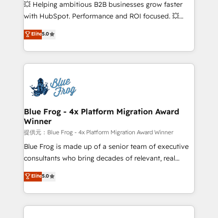
pipeline growth programs • Sales enablement tools
💥 Helping ambitious B2B businesses grow faster
and CRM optimization • Retention strategies with
with HubSpot. Performance and ROI focused. 💥
customer journey mapping 🏅 Elite-Level HubSpot
BBD Boom is the HubSpot partner that can help you
Elite
5.0
Execution • 750+ onboardings and 2,000+
to HubSpot Better. We work with your teams to
implementations • Deep expertise across marketing,
solve all your HubSpot challenges and improve user
sales, and service hubs • Built-in flexibility for
adoption, sales process and marketing results.
startups to global brands
Services 📚 Onboarding your team to HubSpot for
the first time 🔧 Designing and optimising your
HubSpot set-up for better results 🌐 Website design
and build using HubSpot 🔌 Integrating HubSpot
Blue Frog - 4x Platform Migration Award
Winner
with other systems 🎓 Training your teams to be
HubSpot pros 📊 Lead generation services using
提供元：Blue Frog - 4x Platform Migration Award Winner
HubSpot Why us? - SIX HubSpot Accreditations -
Blue Frog is made up of a senior team of executive
awarded by HubSpot after a rigorous process for
consultants who bring decades of relevant, real
CRM, Solutions Architecture, Onboarding , Data
world experience to our client engagements. "Blue
Elite
5.0
Migration, Custom Integration & Platform
Frog is a top, trusted partner in HubSpot's
Enablement -Onboarded over 500 businesses to
ecosystem for a reason. Their team brings over a
HubSpot -Top 1% of partners worldwide -In-house
decade of experience to the table, along with deep
team of 25+ experts Contact us today to help you
knowledge of the HubSpot platform and strategies