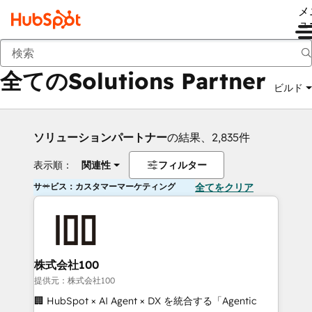
メ
ュ
戻る
全てのSolutions Partner
ビルド
ソリューションパートナー
の結果、2,835件
表示順：
関連性
フィルター
サービス：カスタマーマーケティング
全てをクリア
株式会社100
提供元：株式会社100
🏢 HubSpot × AI Agent × DX を統合する「Agentic