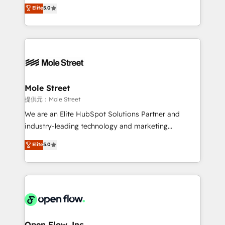
previsibilidade de receita. Combinamos Revenue
Elite
5.0
portfolio and lifecycle management 🏭
Operations (RevOps) e Inteligência Artificial para
Manufacturing: ERP integrations; operational
estruturar processos integrar sistemas organizar
alignment 🛡️ Compliance & Data Considerations:
dados e automatizar operações. O objetivo é
HIPAA-aware; CASL-compliant; GDPR-ready
transformar a HubSpot em um verdadeiro sistema
implementations where required 💡 Why 500+
operacional de receita conectando equipes
Clients Choose Us: Elite Partner; technical, fast, and
tecnologia e dados em uma operação integrada.
built to scale.
Também somos distribuidores oficiais da HubSpot
Mole Street
e de mais de 150 softwares globais permitindo
提供元：Mole Street
contratar e pagar a HubSpot em reais com nota
We are an Elite HubSpot Solutions Partner and
fiscal no Brasil e gerar economia de até 50% na
industry-leading technology and marketing
contratação de softwares internacionais.
consultancy. Our focus is on enterprise and mid-
Elite
5.0
Oferecemos ainda agentes de IA especializados em
market B2B companies globally that want a strategic
HubSpot que automatizam tarefas executam rotinas
approach to execute their goals through creative
no CRM e mantêm os dados organizados, como um
applications of our solutions; Technical HubSpot
especialista operando a plataforma 24/7. Hoje 300+
Consulting, Content Marketing, Growth-Driven
empresas em 13 países utilizam a Nexforce. Somos
Design, Migrations + Integrations. Mole Street’s
a maior parceira da HubSpot na América Latina e
mission is empowering others to realize their
líder no ranking global de sucesso do cliente da
greatness, which is achieved through creating
Open Flow, Inc.