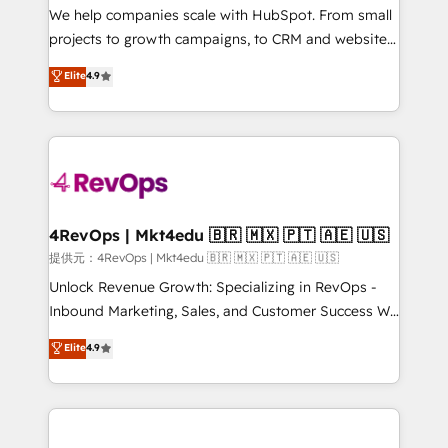
customer lifecycle through seamless integrations,
We help companies scale with HubSpot. From small
ensure long-term adoption with change-
projects to growth campaigns, to CRM and websites.
management programs, and align marketing, sales,
Hire an agency that's experienced in every inch of
Elite
4.9
and service to drive sustainable growth With 6 key
HubSpot and willing to work hand-in-hand with your
HubSpot accreditations and experience across
team to simplify the complex and build a better
hundreds of organizations in dozens of industries,
experience for your team and customers.
there’s a good chance one of our globally integrated
teams has worked with clients just like you Let’s
explore whether S2 is the partner you’ve been
looking for...and get your next big initiative moving!
4RevOps | Mkt4edu 🇧🇷 🇲🇽 🇵🇹 🇦🇪 🇺🇸
提供元：4RevOps | Mkt4edu 🇧🇷 🇲🇽 🇵🇹 🇦🇪 🇺🇸
Unlock Revenue Growth: Specializing in RevOps -
Inbound Marketing, Sales, and Customer Success We
specialize in driving revenue growth for companies
Elite
4.9
across industries through tailored marketing, sales,
and customer success strategies, utilizing RevOps
methodologies. As Latin America's largest HubSpot
partner and a global leader in education market, we