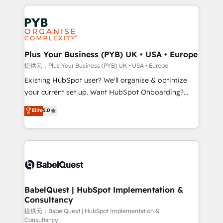
Canadian agencies, and we both hold Onboarding
onboarding from platforms like Salesforce, NetSuite,
Accreditations. Based in Canada (coast to coast), our
Zoho, Pardot, Marketo, Microsoft Dynamics, Wix,
services are offered in both English & French.
WordPress and legacy CRMs, turning fragmented
systems into unified, growth-ready HubSpot
architectures that accelerate revenue operations and
Plus Your Business (PYB) UK • USA • Europe
performance. - Multi-object CRM migration, cleanup,
提供元：Plus Your Business (PYB) UK • USA • Europe
and implementation. - Pre-built and custom
Existing HubSpot user? We'll organise & optimize
integrations across your full tech stack. - Custom
your current set up. Want HubSpot Onboarding?
object setup, CMS builds, and full-funnel automation.
We'll customise your CRM & automate your business
Elite
5.0
- Dashboards, lifecycle campaigns, and lead
processes. Welcome to our Profile! We can help
nurturing sequences. - Cross-hub setup across
with... • CRM implementation, reports & workflows,
Marketing, Sales, Operations, and Service Hubs. -
and team training • CRM migration: Salesforce,
Ongoing optimization, managed support, and
Pipedrive, Dynamics etc • Technical projects inc.
scalable retainers. Let’s make HubSpot your most
Custom API integrations & ERP systems inc. SAP and
powerful growth engine. Built to convert, scale, and
Netsuite A little about us... • Boutique 'Elite' Team (12
drive results.
super skilled members) • 150+ Clients for Sales Hub,
BabelQuest | HubSpot Implementation &
Consultancy
Marketing Hub, Service Hub, Data Hub and Website
(CMS) • ISO/IEC 27001:2022, ISO 9001:2015 and
提供元：BabelQuest | HubSpot Implementation &
Consultancy