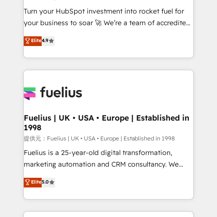
now... ISO 42001: 2023 certified • Exclusive AI
Turn your HubSpot investment into rocket fuel for
'GuardHub' governance framework, based on ISO
your business to soar 🚀 We’re a team of accredited
42001 - helping you 'organise complexity' 𝗥𝗲𝗮𝗱𝘆
HubSpot experts ready to help you. We can
𝗳𝗼𝗿 𝘁𝗵𝗲 𝗻𝗲𝘅𝘁 𝘀𝘁𝗲𝗽? Click the 👈 '𝗖𝗼𝗻𝘁𝗮𝗰𝘁
Elite
4.9
implement the platform into complex business
𝗯𝘂𝘀𝗶𝗻𝗲𝘀𝘀' button to get in touch (𝘸𝘦'𝘳𝘦 𝘴𝘶𝘱𝘦𝘳
environments, optimise what you've got and make
𝘳𝘦𝘴𝘱𝘰𝘯𝘴𝘪𝘷𝘦)
sure you can actually use it, build your website in
HubSpot or create an inbound marketing strategy
for you and execute it on HubSpot. We are on the
G-Cloud 14 CCS (Crown Commercial Service)
framework, meaning we've been accredited by
Fuelius | UK • USA • Europe | Established in
1998
HubSpot and vetted by the CCS, which means we
can support public sector companies as well the
提供元：Fuelius | UK • USA • Europe | Established in 1998
other ones listed in our profile. Our services: -
Fuelius is a 25-year-old digital transformation,
HubSpot implementation - HubSpot CMS website
marketing automation and CRM consultancy. We
build We can do lots of things. But everything we do
enable mid-market and enterprise clients to
Elite
5.0
is there for you to: - Grow revenue, and run your
maximise their return from digital and fuel their
business more efficiently - Build stronger
growth. We modernise platforms, streamline
relationships with customers - Make better
operations that are causing inefficiencies, improve