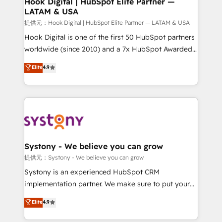
Hook Digital | HubSpot Elite Partner —
LATAM & USA
Migration Why 1406 We become part of your team.
Your team learns while we build. We fix what others
提供元：Hook Digital | HubSpot Elite Partner — LATAM & USA
broke. Built for mid-market reality—practical
Hook Digital is one of the first 50 HubSpot partners
solutions that work with your actual headcount and
worldwide (since 2010) and a 7x HubSpot Awarded
constraints. By the Numbers 🏆 Top 1% of all
Elite Partner. With 500+ projects across the U.S.,
Elite
4.9
HubSpot partners 🔄 Top 5% globally in client
Brazil, and LATAM, we combine global expertise with
retention 📅 10+ years of consistent results Who We
regional experience. Today, we are Brazil’s largest
Serve Revenue teams, marketing leaders, and sales
HubSpot Elite Partner—trusted by companies across
ops at mid-market companies ready to move
the Americas to scale smarter. ⚙️ CRM
beyond spreadsheets into unified systems that
Implementation & Migration Onboarding across all
drive real business results.
Hubs, plus migrations from Salesforce, Pipedrive, RD
Station, Freshdesk, Intercom, and more. Custom
Systony - We believe you can grow
objects, automations, and integrations built for
提供元：Systony - We believe you can grow
growth. 🚀 AI-Driven GTM Orchestration Unify
Systony is an experienced HubSpot CRM
HubSpot with LinkedIn, WhatsApp, email, paid
implementation partner. We make sure to put your
media, and AI voice to drive pipeline. 🤖 AI Custom
organization's needs and goals first and think along
Elite
4.9
Agent Development Deploy AI agents for
with your organization. We are only satisfied once
prospecting, follow-ups, service triage, and
you are too. Why Systony? - 20+ years of