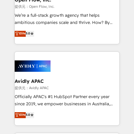
HubSpot.
absolute clarity, derived from a well-defined
提供元：Open Flow, Inc.
strategy, executed well, and reported on with clear
We’re a full-stack growth agency that helps
results. The culture is driven by core values; Joy, Grit,
ambitious companies scale and thrive. How? By
Accountability, Curiosity, Authenticity, Growth
upgrading and streamlining every single revenue-
Elite
5.0
Mindedness, and Clarity. We are driven to win for the
generating aspect of your business. We’re proud
collective good of the company and its clientele, and
HubSpot Elite Solutions Partners and devout CRM
dedicated to breaking the mold from the agency of
nerds who can harness HubSpot’s custom digital
the past into the consultancy of the future. Great
tools to improve each touchpoint of your customer
things are happening.
experience. Working hand-in-hand with your team,
we’ll assemble a RevOps machine that drives more
traffic, generates better leads and crushes your
Avidly APAC
revenue goals. We've worked with thousands of
提供元：Avidly APAC
HubSpot customers and we'd love to work with you
Officially APAC's #1 HubSpot Partner every year
too! Clients come to us for: Advanced CRM solutions
since 2019, we empower businesses in Australia,
System Integrations both Custom and Native to
New Zealand, and globally to realise their full
Elite
5.0
HubSpot Data System Migrations between systems
potential through enterprise HubSpot CRM
to HubSpot New lead generation strategies Time-
implementation. And we deliver best practice across
saving automations Fresh growth campaigns Robust
the whole HubSpot platform, covering marketing,