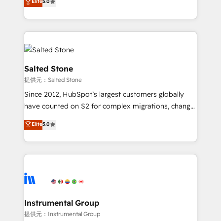
Elite
5.0
experts ★ 1,500+ implementations across 25+
countries ★ AI-first, RevOps-led, onboarding-
obsessed INSIDEA helps growing companies turn
HubSpot into a revenue engine. We onboard your
team, migrate your data, and build AI-powered
workflows that drive adoption from week one, in
Salted Stone
your time zone. What we do: ➤ Onboarding: Live in
提供元：Salted Stone
weeks, with workflows built around your business,
Since 2012, HubSpot’s largest customers globally
not a template. ➤ Migration: Move from any legacy
have counted on S2 for complex migrations, change
CRM. Zero downtime, full data integrity. ➤
management, systems integration, and creative
Implementation: Configure HubSpot to run your
Elite
5.0
solutions that deliver measurable impact and
revenue process. Sales, marketing, and service wired
transform brand experiences As one of the few full-
together. ➤ AI and Integrations: Layer Breeze AI,
service creative agencies in the HubSpot
custom agents, and APIs to remove manual work. ➤
ecosystem, we blend strategy, technology, & award-
Ongoing Management: Monthly tune-ups, feature
winning design to build scalable, globally
rollouts, adoption coaching. Buying HubSpot,
regionalized HubSpot websites, integrated
switching to it, or reviving a stale portal? We are
marketing campaigns, & RevOps frameworks that
Instrumental Group
built for the work.
fuel long-term success We connect the entire
提供元：Instrumental Group