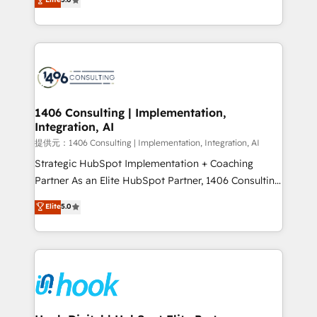
tailored solutions that drive results by leveraging
HubSpot’s platform and data to fuel success.
Technical Solutions: - HubSpot Technical Consulting -
HubSpot CRM Implementation - HubSpot
Onboarding - Data Migration & Integrations -
Technical Audit & Optimization Strategic Solutions: -
Revenue Operations - Inbound Marketing -
1406 Consulting | Implementation,
Integration, AI
Outbound Marketing - HubSpot CMS Website
Design & Development We empower our clients to
提供元：1406 Consulting | Implementation, Integration, AI
reach their full potential by providing transparent,
Strategic HubSpot Implementation + Coaching
relationship-driven support. With over 300 HubSpot
Partner As an Elite HubSpot Partner, 1406 Consulting
certifications and accreditations, we deliver both the
helps mid-market revenue teams transform how
Elite
5.0
technical know-how and strategic guidance you
they sell, market, and serve. We don't just build your
need to succeed.
HubSpot—we teach your team to own it, then stay
to help you keep winning. What We Do ⚙️ CRM
Implementations across Marketing, Sales, Service,
Data & Content 📈 Sales & Marketing Alignment +
Revenue Team Enablement 🤖 Breeze AI & Custom
Agent Creation 🔄 Custom Integrations & Data