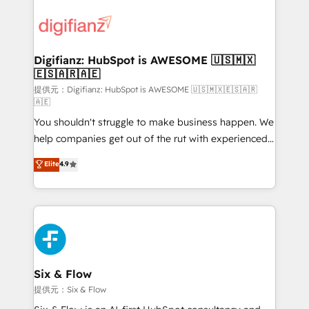
decisions with data - Find a new voice and reach
customer experiences, integrate systems, and
more people - Get the most out of your HubSpot
supercharge revenue operations Key services: • CRM
investment
Implementation • Systems Integration • Digital
Transformation / Web Development • RevOps &
Digifianz: HubSpot is AWESOME 🇺🇸🇲🇽
🇪🇸🇦🇷🇦🇪
Sales Consulting • Marketing Automation What
makes us different? 🚀 Top 0.5% of global HubSpot
提供元：Digifianz: HubSpot is AWESOME 🇺🇸🇲🇽🇪🇸🇦🇷
🇦🇪
agencies ⚙️ The strongest technical ability and
You shouldn't struggle to make business happen. We
integration capabilities 💼 Consultative, long-term
help companies get out of the rut with experienced,
partners who will embed ourselves into your
process-oriented teams implementing HubSpot
business, processes and systems 🏢 We specialise in
Elite
4.9
Marketing, Sales, Service, CMS and Operations Hub,
working with mid-market and enterprise
so selling and actually engaging with your customers
organisations, global organisations and those with
feels easy and pain-free. We are a top ranked
complex use cases 🏆 CRM Implementation,
HubSpot Elite Partner, winner of Rookie of the Year
Platform Enablement, Custom Integration and
and Customer First Awards, 4.9/5 rating in HubSpot
Onboarding Accredited 🔐 ISO27001 & ISO9001
Reviews and 4.9/5 rating in Clutch Reviews. Digifianz
Certified
helps the following industries: logistics & 3PL, home
Six & Flow
improvement & construction, branding and
提供元：Six & Flow
commercialization, real estate, health, education,