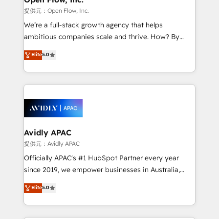
HubSpot.
absolute clarity, derived from a well-defined
提供元：Open Flow, Inc.
strategy, executed well, and reported on with clear
We’re a full-stack growth agency that helps
results. The culture is driven by core values; Joy, Grit,
ambitious companies scale and thrive. How? By
Accountability, Curiosity, Authenticity, Growth
upgrading and streamlining every single revenue-
Elite
5.0
Mindedness, and Clarity. We are driven to win for the
generating aspect of your business. We’re proud
collective good of the company and its clientele, and
HubSpot Elite Solutions Partners and devout CRM
dedicated to breaking the mold from the agency of
nerds who can harness HubSpot’s custom digital
the past into the consultancy of the future. Great
tools to improve each touchpoint of your customer
things are happening.
experience. Working hand-in-hand with your team,
we’ll assemble a RevOps machine that drives more
traffic, generates better leads and crushes your
Avidly APAC
revenue goals. We've worked with thousands of
提供元：Avidly APAC
HubSpot customers and we'd love to work with you
Officially APAC's #1 HubSpot Partner every year
too! Clients come to us for: Advanced CRM solutions
since 2019, we empower businesses in Australia,
System Integrations both Custom and Native to
New Zealand, and globally to realise their full
Elite
5.0
HubSpot Data System Migrations between systems
potential through enterprise HubSpot CRM
to HubSpot New lead generation strategies Time-
implementation. And we deliver best practice across
saving automations Fresh growth campaigns Robust
the whole HubSpot platform, covering marketing,