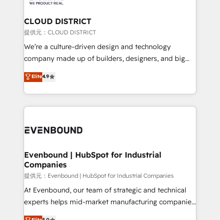
Claude AI across the processes that matter most.
From automating complex workflows to surfacing
CLOUD DISTRICT
insights buried in data, we build intelligent systems
提供元：CLOUD DISTRICT
that think, connect, and scale. Our approach goes
We’re a culture-driven design and technology
beyond configuration. We embed ourselves in our
company made up of builders, designers, and big
clients' operations, understand how their business
thinkers. We blend strategy, design, and
Elite
4.9
actually runs, and architect solutions that make
development—always fueled by curiosity—to turn
technology work harder — so their people don't
ideas, opportunities, and challenges into meaningful
have to. 900+ customers worldwide have trusted
experiences. To us, technology is more than just
Periti to turn their data into diamonds. 💎
code; it’s about creating things that are useful, cool,
and—most importantly—simple. That’s why we lean
into bold ideas and shape them into thoughtful
products and strategies that actually make a
Evenbound | HubSpot for Industrial
Companies
difference.
提供元：Evenbound | HubSpot for Industrial Companies
At Evenbound, our team of strategic and technical
experts helps mid-market manufacturing companies
achieve real growth. We specialize in delivering
Elite
5.0