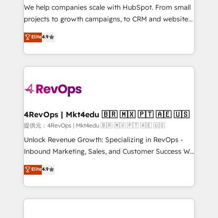
customer lifecycle through seamless integrations,
We help companies scale with HubSpot. From small
ensure long-term adoption with change-
projects to growth campaigns, to CRM and websites.
management programs, and align marketing, sales,
Hire an agency that's experienced in every inch of
Elite
4.9
and service to drive sustainable growth With 6 key
HubSpot and willing to work hand-in-hand with your
HubSpot accreditations and experience across
team to simplify the complex and build a better
hundreds of organizations in dozens of industries,
experience for your team and customers.
there’s a good chance one of our globally integrated
teams has worked with clients just like you Let’s
explore whether S2 is the partner you’ve been
looking for...and get your next big initiative moving!
4RevOps | Mkt4edu 🇧🇷 🇲🇽 🇵🇹 🇦🇪 🇺🇸
提供元：4RevOps | Mkt4edu 🇧🇷 🇲🇽 🇵🇹 🇦🇪 🇺🇸
Unlock Revenue Growth: Specializing in RevOps -
Inbound Marketing, Sales, and Customer Success We
specialize in driving revenue growth for companies
Elite
4.9
across industries through tailored marketing, sales,
and customer success strategies, utilizing RevOps
methodologies. As Latin America's largest HubSpot
partner and a global leader in education market, we