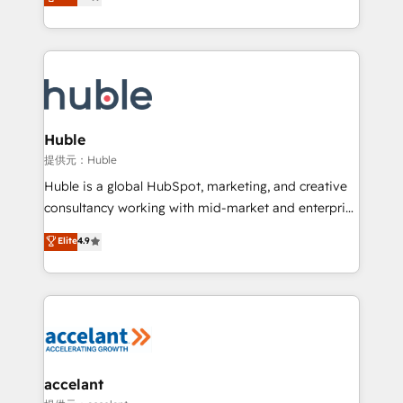
developing a new website to lead generation and
Sales Enablement HubSpot Impact Award 🏆2015
digital marketing; we do it all (and with great
Growth-Driven Design Agency of the Year 🏆2015
results)! In short, our services include: - HubSpot
Became the 5th Agency to reach Diamond 🏆2014
consultancy: onboarding, training, data migration -
HubSpot COS Performance Award 🏆2014 HubSpot
HubSpot development: websites, custom modules,
COS Design Award 🏆2013 HubSpot Marketplace
integrations - Marketing & sales solutions: digital
Provider of the Year 🏆2011 Became a HubSpot
marketing, advertising, campaigns, content and
Huble
Partner 📆Founded in 1997
design We connect people, data and technology to
提供元：Huble
improve customer experiences. With our bright
Huble is a global HubSpot, marketing, and creative
people, exciting ideas and can-do mentality, we
consultancy working with mid-market and enterprise
ensure revenue growth on a daily basis. So tell us
businesses. We go beyond implementation, shaping
Elite
4.9
your challenge; our passionate and growth driven
the strategy, processes, and teams that turn
team of 100+ experts is ready for you! Driving digital
HubSpot into a genuine growth engine. Named
growth | www.brightdigital.com
HubSpot's Global Partner of the Year in 2024,
consistently ranked among their top 5 partners
worldwide, and with over 15 years in the ecosystem,
Huble has built a track record that speaks for itself.
One company, one operating model, delivering
accelant
across offices and consulting teams in the UK, USA,