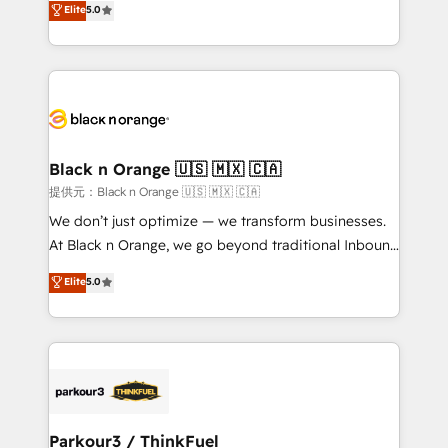
Elite
5.0
impact of your digital transformation, including a
réussite des entreprises passe par l’innovation web,
detailed financial rationale with a focus on ROI and
le marketing digital, et la relation client ! C'est
TCO. As a trusted extension of your team, we
pourquoi, nos experts sont à la fois capables de
believe in the power of partnership. Together, we
gérer votre projet de création de site internet, votre
embark on a transformational journey that sets your
référencement, votre stratégie digitale et le pilotage
business up for long-term success. Unlock your
et l'intégration d'HubSpot ! Les grandes phases d'un
business. If not now, when?
projet HubSpot avec DIGITALISIM : 🧽 Nettoyage,
Black n Orange 🇺🇸 🇲🇽 🇨🇦
migration et intégration des bases de données. 🚀
提供元：Black n Orange 🇺🇸 🇲🇽 🇨🇦
Développement des interfaces avec vos logiciels
We don’t just optimize — we transform businesses.
métiers ⚙️ Configuration de la plateforme HubSpot
At Black n Orange, we go beyond traditional Inbound
📈 Configuration de rapports et tableaux de bord 🤝
Marketing with our exclusive methodologies:
Elite
5.0
Book Process & Guidelines utilisateurs 🎓
BOOMS and BOOST. Together, they form a powerful
Formations des utilisateurs
combination that has driven success for over 800
businesses worldwide. As Elite HubSpot Partners, we
specialize in crafting high-performance growth
strategies that integrate data-driven marketing,
automation, and revenue intelligence to help
companies scale faster and smarter. 🔹 BOOMS:
Parkour3 / ThinkFuel