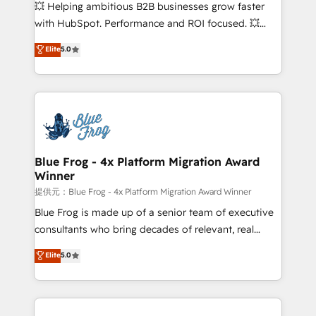
pipeline growth programs • Sales enablement tools
💥 Helping ambitious B2B businesses grow faster
and CRM optimization • Retention strategies with
with HubSpot. Performance and ROI focused. 💥
customer journey mapping 🏅 Elite-Level HubSpot
BBD Boom is the HubSpot partner that can help you
Elite
5.0
Execution • 750+ onboardings and 2,000+
to HubSpot Better. We work with your teams to
implementations • Deep expertise across marketing,
solve all your HubSpot challenges and improve user
sales, and service hubs • Built-in flexibility for
adoption, sales process and marketing results.
startups to global brands
Services 📚 Onboarding your team to HubSpot for
the first time 🔧 Designing and optimising your
HubSpot set-up for better results 🌐 Website design
and build using HubSpot 🔌 Integrating HubSpot
Blue Frog - 4x Platform Migration Award
Winner
with other systems 🎓 Training your teams to be
HubSpot pros 📊 Lead generation services using
提供元：Blue Frog - 4x Platform Migration Award Winner
HubSpot Why us? - SIX HubSpot Accreditations -
Blue Frog is made up of a senior team of executive
awarded by HubSpot after a rigorous process for
consultants who bring decades of relevant, real
CRM, Solutions Architecture, Onboarding , Data
world experience to our client engagements. "Blue
Elite
5.0
Migration, Custom Integration & Platform
Frog is a top, trusted partner in HubSpot's
Enablement -Onboarded over 500 businesses to
ecosystem for a reason. Their team brings over a
HubSpot -Top 1% of partners worldwide -In-house
decade of experience to the table, along with deep
team of 25+ experts Contact us today to help you
knowledge of the HubSpot platform and strategies