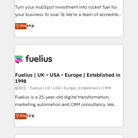
now... ISO 42001: 2023 certified • Exclusive AI
Turn your HubSpot investment into rocket fuel for
'GuardHub' governance framework, based on ISO
your business to soar 🚀 We’re a team of accredited
42001 - helping you 'organise complexity' 𝗥𝗲𝗮𝗱𝘆
HubSpot experts ready to help you. We can
𝗳𝗼𝗿 𝘁𝗵𝗲 𝗻𝗲𝘅𝘁 𝘀𝘁𝗲𝗽? Click the 👈 '𝗖𝗼𝗻𝘁𝗮𝗰𝘁
Elite
4.9
implement the platform into complex business
𝗯𝘂𝘀𝗶𝗻𝗲𝘀𝘀' button to get in touch (𝘸𝘦'𝘳𝘦 𝘴𝘶𝘱𝘦𝘳
environments, optimise what you've got and make
𝘳𝘦𝘴𝘱𝘰𝘯𝘴𝘪𝘷𝘦)
sure you can actually use it, build your website in
HubSpot or create an inbound marketing strategy
for you and execute it on HubSpot. We are on the
G-Cloud 14 CCS (Crown Commercial Service)
framework, meaning we've been accredited by
Fuelius | UK • USA • Europe | Established in
1998
HubSpot and vetted by the CCS, which means we
can support public sector companies as well the
提供元：Fuelius | UK • USA • Europe | Established in 1998
other ones listed in our profile. Our services: -
Fuelius is a 25-year-old digital transformation,
HubSpot implementation - HubSpot CMS website
marketing automation and CRM consultancy. We
build We can do lots of things. But everything we do
enable mid-market and enterprise clients to
Elite
5.0
is there for you to: - Grow revenue, and run your
maximise their return from digital and fuel their
business more efficiently - Build stronger
growth. We modernise platforms, streamline
relationships with customers - Make better
operations that are causing inefficiencies, improve