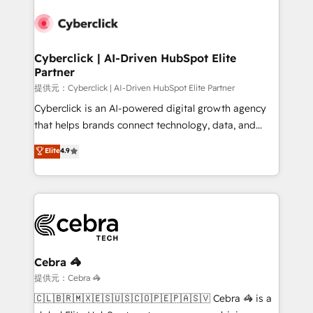
Accredited HubSpot Partner, ensuring smooth setup
tailored to your GTM motion. 🔹 Migrations:
Accredited HubSpot Partner, ensuring migration
from other CRMs to HubSpot without data loss or
Cyberclick | AI-Driven HubSpot Elite
Partner
downtime. 🔹 RevOps Strategy: Align teams,
processes, and data to drive revenue efficiency. 🔹
提供元：Cyberclick | AI-Driven HubSpot Elite Partner
Integrations: Connect HubSpot with your tech stack
Cyberclick is an AI-powered digital growth agency
for better adoption. 🔹 Custom Solutions: Build
that helps brands connect technology, data, and
tailored apps, workflows, and configurations. We are
creativity to achieve measurable results. Founded in
Elite
4.9
SOC 2 Type II and ISO 27001 certified, reinforcing
Barcelona and operating across Spain, LATAM, and
our commitment to data security and compliance. At
the UK, we support global companies in building
OneMetric, we help revenue teams focus on the
smarter marketing, sales, and customer success
OneMetric that matters most: revenue.
strategies. As the only HubSpot Elite Partner in
Iberia (Spain & Portugal), we combine human insight
with intelligent automation to drive sustainable
growth. Our multidisciplinary team designs solutions
Cebra 🦓
that simplify complexity, boost performance, and
提供元：Cebra 🦓
turn innovation into real impact. 🌍 Highlights •
🇨🇱🇧🇷🇲🇽🇪🇸🇺🇸🇨🇴🇵🇪🇵🇦🇸🇻 Cebra 🦓 is a
HubSpot Partner since 2012 • 2022 EMEA Impact