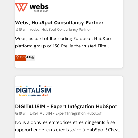
get more from your investment in HubSpot.
for driving growth. They are committed to helping
www.bbdboom.com
our customers grow and finding solutions that fit
their unique business needs. We are thrilled to have
Webs, HubSpot Consultancy Partner
Blue Frog in the HubSpot ecosystem leading the
提供元：Webs, HubSpot Consultancy Partner
way for customers!" - Yamini Rangan, CEO of
Webs, as part of the leading European HubSpot
HubSpot “Our experience with the team at Blue Frog
platform group of 150 Fte, is the trusted Elite
has been nothing short of extraordinary. Their years
HubSpot CRM Partner offering you a roadmap on
Elite
4.8
of experience and quality of skilled staff has earned
maximizing EBITDA and achieving Commercial
them a trusted reputation within the HubSpot
Excellence. With our targeted processes, we
ecosystem as a reliable partner capable of delivering
strengthen your digital transformation and minimize
remarkable experiences for our most sophisticated
costs. As HubSpot's Advanced Accredited CRM
clients.” - Brian Garvey, VP, Solutions Partner
Implementation partner, we provide expertise to
Program, HubSpot.
drive your business forward. Since 2015 we are fully
dedicated to HubSpot and with an experienced
DIGITALISIM - Expert Intégration HubSpot
team (50+), we work with reputable companies in
提供元：DIGITALISIM - Expert Intégration HubSpot
B2B sectors such as manufacturing, SaaS and
Nous aidons les entreprises et les dirigeants à se
business services. We prepare a customized
rapprocher de leurs clients grâce à HubSpot ! Chez
business case that demonstrates the value and
DIGITALISIM, nous avons l'intime conviction que la