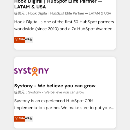
Hook Digital | HubSpot Elite Partner —
LATAM & USA
Migration Why 1406 We become part of your team.
Your team learns while we build. We fix what others
提供元：Hook Digital | HubSpot Elite Partner — LATAM & USA
broke. Built for mid-market reality—practical
Hook Digital is one of the first 50 HubSpot partners
solutions that work with your actual headcount and
worldwide (since 2010) and a 7x HubSpot Awarded
constraints. By the Numbers 🏆 Top 1% of all
Elite Partner. With 500+ projects across the U.S.,
Elite
4.9
HubSpot partners 🔄 Top 5% globally in client
Brazil, and LATAM, we combine global expertise with
retention 📅 10+ years of consistent results Who We
regional experience. Today, we are Brazil’s largest
Serve Revenue teams, marketing leaders, and sales
HubSpot Elite Partner—trusted by companies across
ops at mid-market companies ready to move
the Americas to scale smarter. ⚙️ CRM
beyond spreadsheets into unified systems that
Implementation & Migration Onboarding across all
drive real business results.
Hubs, plus migrations from Salesforce, Pipedrive, RD
Station, Freshdesk, Intercom, and more. Custom
Systony - We believe you can grow
objects, automations, and integrations built for
提供元：Systony - We believe you can grow
growth. 🚀 AI-Driven GTM Orchestration Unify
Systony is an experienced HubSpot CRM
HubSpot with LinkedIn, WhatsApp, email, paid
implementation partner. We make sure to put your
media, and AI voice to drive pipeline. 🤖 AI Custom
organization's needs and goals first and think along
Elite
4.9
Agent Development Deploy AI agents for
with your organization. We are only satisfied once
prospecting, follow-ups, service triage, and
you are too. Why Systony? - 20+ years of