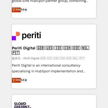
global Elite HubSpot partner group, combining
Award: Best Integration • 150+ successful HubSpot
technology, marketing and media expertise across
Elite
5.0
projects • Clients in 30+ industries • Proprietary
Latin America and Southern Europe, with teams
technology for integrations • Multilingual team:
across 9 countries. Born in Chile, we combine local
English, Spanish, Portuguese & Italian 👉 Grow
insight with international reach to help businesses
smarter with AI and HubSpot.
grow. For over 12 years, we’ve delivered 500+
HubSpot implementations, building end-to-end
solutions that integrate CRM, AI automation, inbound
and loop marketing, content, and digital creativity.
Periti Digital 🇬🇧 🇺🇸 🇮🇪 🇨🇦 🇩🇪 🇳🇱
🇵🇹
Our multicultural team works in Spanish, Portuguese,
and English to design scalable strategies that drive
提供元：Periti Digital 🇬🇧 🇺🇸 🇮🇪 🇨🇦 🇩🇪 🇳🇱 🇵🇹
measurable growth. 🌎 Highlights: • 10+ years as a
Periti Digital is an international consultancy
HubSpot partner. • 2023 Impact Awards: Platform
specialising in HubSpot implementation and
Migration Excellence. • Top 3 Partner of the Year
Antropic's Claude business transformation, with
Elite
5.0
LATAM 2022, 2023, 2024, 2025. • Partner of the Year
offices in Dublin, Munich, Rotterdam, Lisbon, and
2024. • Organizer of Aliados.ai (AI, marketing & tech
New York. We help organisations unlock their full
global congress). 👉 Ready to scale your business
revenue potential by deeply integrating core
with HubSpot? Let Cebra’s experts help you grow
business systems, ERP, e-commerce platforms, and
faster, smarter, and with impact.
beyond, with HubSpot, and layering Anthropic's