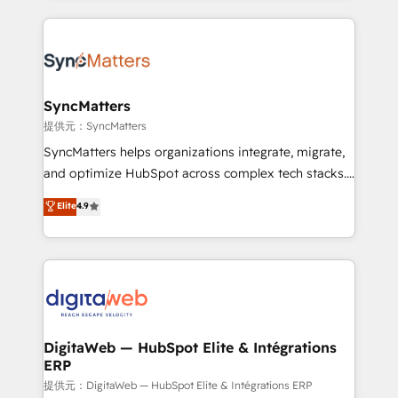
knowledge retrieval—built in HubSpot. ⚡ Fast-Track
experience with CRM, Marketing, Sales & Service
& Growth-Track Services Fast-Track: Rapid HubSpot
implementations - 500+ successful onboardings -
onboarding in weeks Growth-Track: Unlock
Own back-end developers - Complex data
advanced optimization & adoption 📍 São Paulo, BR
migrations (e.g. Salesforce, MS Dynamics, Perfect
• Des Moines, IA • New York, NY
View, SuperOffice) - Custom integrations (e.g. MS
SyncMatters
Business Central, Navision, AX, SAP, Exact, AFAS) We
提供元：SyncMatters
focus on growing B2B companies in the SME sector
SyncMatters helps organizations integrate, migrate,
such as manufacturing, SaaS, business services and
and optimize HubSpot across complex tech stacks.
wholesaler companies. As an experienced HubSpot
From CRM data migrations to real-time integrations
Elite
4.9
partner, we know how important user adoption is.
and portal consolidations, we ensure clean, reliable
That's why we have developed a step-by-step
data across every system. Core Solutions: -
implementation process that focuses on user
HubSpot CRM Data Migration - Custom HubSpot
adoption. We’re experts on connecting data,
Integrations (ERP, SaaS, APIs) - Real-Time Data
technology and people with each other. Together we
Synchronization - HubSpot Portal Consolidation -
strive for optimal customer processes and
Data Quality & Deduplication Use Cases: - Salesforce
experiences. Systony – We believe you can grow!
to HubSpot migrations - HubSpot and NetSuite or
DigitaWeb — HubSpot Elite & Intégrations
ERP
ERP integrations - Multi-system data
synchronization - Fixing broken or unreliable
提供元：DigitaWeb — HubSpot Elite & Intégrations ERP