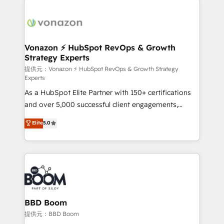
ambitieuses, des grands groupes voulant aller au-
delà d’une simple transformation digitale et des
startups florissantes. Nos 3 grandes expertises sont :
➤ L’intégration de CRM et de méthodologie RevOps
Vonazon ⚡ HubSpot RevOps & Growth
Strategy Experts
pour aligner les équipes marketing, commerciales et
support client (data migration, synchronisation API,
提供元：Vonazon ⚡ HubSpot RevOps & Growth Strategy
Experts
audit et maintenance) ➤ La création de sites internet
As a HubSpot Elite Partner with 150+ certifications
de conversion qui transforment les visiteurs en
and over 5,000 successful client engagements,
opportunités d'affaires ➤ La mise en place de
Vonazon turns marketing complexity into
stratégies d'acquisition marketing (SEO, SEA,
Elite
5.0
measurable, scalable growth. From onboarding to
inbound, automatisation marketing, ABM, IA,
enterprise-grade campaigns, our in-house team
emailing) Informations clés : - 10 ans d'expérience -
builds scalable strategies that drive long-term
100+ intégrations CRM HubSpot réussies - 40
revenue. ⚙️ HubSpot Integration & Optimization •
experts conseil - 150 certifications HubSpot
Seamless CRM, CMS, and automation setup •
cumulées
Complex platform migrations and data cleanups •
Custom APIs and third-party integrations 📈 End-to-
BBD Boom
End Revenue Acceleration • Lifecycle marketing and
提供元：BBD Boom