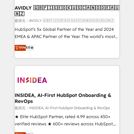
AVIDLY 🇬🇧🇫🇮🇸🇪🇩🇰🇺🇸🇨🇦🇳🇴🇩🇪🇦🇺
🇳🇿
提供元：AVIDLY 🇬🇧🇫🇮🇸🇪🇩🇰🇺🇸🇨🇦🇳🇴🇩🇪🇦🇺🇳🇿
HubSpot’s 5x Global Partner of the Year and 2024
EMEA & APAC Partner of the Year. The world’s most
experienced and fully accredited HubSpot Solutions
Elite
5.0
Partner. 🚀 With 2,750+ HubSpot projects delivered
and 370+ specialists across EMEA, APAC and NAM,
we de-risk complex CRM programmes and
accelerate ROI across every HubSpot Hub. 🧭 From
multi-region migrations to AI-powered automation,
we turn complexity into clarity, human at global
scale. 🏆 HubSpot’s CEO called us “the partner of the
INSIDEA, AI-First HubSpot Onboarding &
RevOps
future.” Others agree it is proof of trust built through
measurable impact.
提供元：INSIDEA, AI-First HubSpot Onboarding & RevOps
★ Elite HubSpot Partner, rated 4.99 across 450+
verified reviews ★ 600+ reviews across HubSpot,
G2 & Clutch ★ 150+ in-house HubSpot-certified