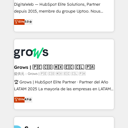
integrations Trusted by RevOps teams to manage
DigitaWeb — HubSpot Elite Solutions, Partner
complex, high-risk CRM migrations and integrations.
depuis 2015, membre du groupe Uptoo. Nous
aidons les ETI et PME B2B à unifier Marketing,
Elite
5.0
Ventes et Service sur HubSpot grâce à la Revenue
Architecture : alignement des équipes, pipeline
prévisible, croissance mesurable. 🔌 Intégrations
complexes : ERP (Divalto, Sage X3, Cegid, Pennylane,
Dynamics..), VOIP (Aircall, Ringover, Modjo), Shopify,
Oneflow. 💻 Développements custom : CRM UI
Extensions (React), Serverless Node.js, Custom
Grows | 🇵🇪 🇨🇴 🇲🇽 🇪🇨 🇨🇱 🇵🇦
Objects, thèmes HubL, agents IA & Breeze AI. 🎯
提供元：Grows | 🇵🇪 🇨🇴 🇲🇽 🇪🇨 🇨🇱 🇵🇦
Secteurs : Industrie, Distribution B2B, SaaS, Services
🏆 Grows | HubSpot Elite Partner · Partner del Año
B2B, Immobilier, Viticulture, Finance. 🚀 Nos livrables
LATAM 2025 La mayoría de las empresas en LATAM
: migration sécurisée, implémentation Marketing +
no tienen un problema de herramientas. Tienen un
Elite
4.9
Sales + Service Hub, synchronisation ERP ↔
problema de orden. Equipos desalineados, datos
HubSpot temps réel, formation équipes. 🏆 +350
dispersos y procesos que dependen de personas
projets livrés. Accrédités HubSpot CRM
clave — no de sistemas. Eso frena el crecimiento,
Implementation, Data Migration & Custom
aunque tengas buena tecnología y ganas de escalar.
Integration. 📩 Parlons de votre projet →