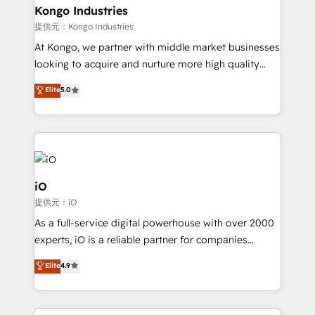
reliable source of truth - Unlock the full value of your
Kongo Industries
CRM and marketing data, not just implement a
提供元：Kongo Industries
system - Accelerate impact with a partner who
At Kongo, we partner with middle market businesses
understands both strategy and technology
looking to acquire and nurture more high quality
leads. We use digital media, marketing cloud,
Elite
5.0
automation and software integration to drive sales
and, deliver clarity on marketing expenditure.
iO
提供元：iO
As a full-service digital powerhouse with over 2000
experts, iO is a reliable partner for companies
looking to strengthen their position in the fields of
Elite
4.9
marketing, technology, content, strategy and
creation. iO combines in-depth knowledge on both
the marketing and technology end of HubSpot,