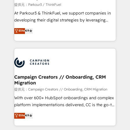
Demand generation for all your buyers With BOOMS,
提供元：Parkour3 / ThinkFuel
you invest in 100% of your buyers, accelerating your
At Parkour3 & ThinkFuel, we support companies in
growth and positioning yourself as an undisputed
developing their digital strategies by leveraging
leader. 🔹 BOOST: Optimize your digital
technologies and automating their marketing and
Elite
4.9
transformation process A methodology designed to
sales processes to generate growth. Our offer spans
implement HubSpot effectively and optimize your
from Strategy to Operations. We specialize in CRM
digital processes. 🔹 Trusted by Industry Leaders
onboarding and implementation, web design, sales
With an average rating of 4.9/5 and a proven track
& marketing automation, and digital marketing. With
record of business transformation, our growth-first
extensive experience working with tech companies
approach has helped brands dominate their
and manufacturers since 2002, we are committed to
markets.
empowering our clients and developing their
Campaign Creators // Onboarding, CRM
Migration
autonomy. Get to grips with HubSpot through
guided implementation and seamless integration of
提供元：Campaign Creators // Onboarding, CRM Migration
the CRM platform into your digital ecosystem. Would
With over 600+ HubSpot onboardings and complex
you like support in deploying your inbound
platform implementations delivered, CC is the go-to
marketing strategy? We'll provide support tailored
Elite Solutions Partner for businesses ready to
Elite
4.9
to your needs and sales objectives. With 125+
migrate, replatform, and scale smarter. We specialize
certifications, we are part of the most certified
in high-impact CRM and CMS migrations and