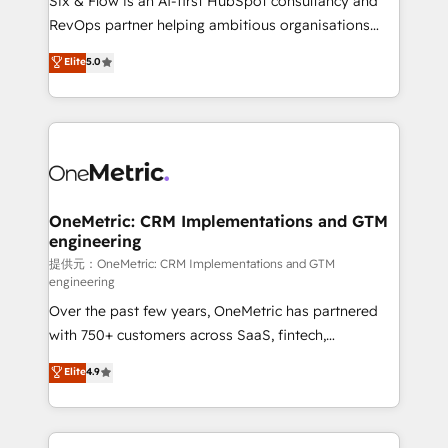
Six & Flow is an AI-first HubSpot consultancy and
SaaS, Software Dev & IT and consulting, make the
RevOps partner helping ambitious organisations
most out of their HubSpot experience operating in
grow with clarity, confidence, and intelligence.
Elite
5.0
the United States, EU, UAE, Mexico and Latin
Operating across the UK, Netherlands, Ireland, and
America. From casual user to super fan: make
Canada, we’ve delivered thousands of successful
HubSpot an experience you LOVE!
HubSpot projects for mid-market and enterprise
clients worldwide, with over 10 years experience. We
combine HubSpot, data, and AI to design connected
go-to-market systems that align people, process,
and technology for predictable, scalable revenue
OneMetric: CRM Implementations and GTM
engineering
growth. Our expertise spans RevOps, CRM and data
architecture, AI enablement, and strategic marketing,
提供元：OneMetric: CRM Implementations and GTM
engineering
delivered through our proprietary FLAIR framework
Over the past few years, OneMetric has partnered
for responsible AI adoption. As a HubSpot Elite
with 750+ customers across SaaS, fintech,
Partner and ISO 27001:2022 certified consultancy,
healthcare, real estate, and other industries. With
we blend strategy, creativity, and technology to help
Elite
4.9
150+ HubSpot-certified experts, we deliver scalable
organisations scale smarter and grow stronger.
solutions to complex GTM and RevOps challenges.
Our Expertise 🔹 Onboarding & Implementation: