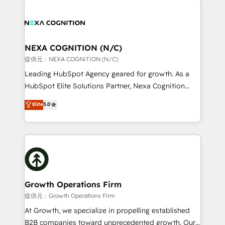
help desk Unified revenue operations Dynamic
sales, service, CMS and integrations. We work with
website development Award-winning creative
all businesses, from start-up to Enterprise, and have
design We live and breathe HubSpot and are ready
delivered the largest HubSpot implementations in
to take on real challenges!
the world. Our human approach to digital
NEXA COGNITION (N/C)
transformation is designed for businesses who want
提供元：NEXA COGNITION (N/C)
to grow. And we're passionate about APAC
Leading HubSpot Agency geared for growth. As a
businesses leading the world in technology, agility
HubSpot Elite Solutions Partner, Nexa Cognition
and productivity. We also have a proven track
ranks in the top 1% of global HubSpot Partners and
Elite
5.0
record migrating businesses from CRM & Marketing
has been one of the longest-standing partners since
Platforms such as Salesforce, Dynamics, Pipedrive,
2012. We empower businesses to harness the full
and Marketo onto HubSpot. Our methodology
potential of HubSpot by combining strategic
literally transforms the way the businesses we work
insights with technical excellence, we deliver
with attract and retain customers, manage their
bespoke HubSpot solutions tailored to drive
business people and processes, and how they
measurable growth and operational efficiency. Why
service their customers.
Choose Nexa Cognition? 🚀 HubSpot Expertise: Our
Growth Operations Firm
certified team specialises in CRM implementation,
提供元：Growth Operations Firm
marketing automation, and revenue operations. 🤝
At Growth, we specialize in propelling established
Custom Solutions: From onboarding and
B2B companies toward unprecedented growth. Our