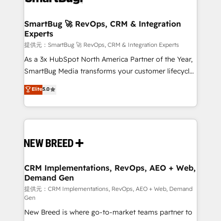
定の代行ではなく、設計の責任」を引き受け、部門横断
"accelerating a mess." ⚙️ Elite Engineering & AI
の統合・浸透・変革管理を実行します。 ▸ CMS戦略設
Scalable Architecture: Zero-technical-debt setup
SmartBug 🚀 RevOps, CRM & Integration
計・構築：リード獲得・CVR・SEOを前提にした情報設
Experts
across all Hubs, validated by our 7 HubSpot
計・導線設計・テンプレート設計をContent Hubで一体
Accreditations. AI-Powered RevOps: Breeze AI,
提供元：SmartBug 🚀 RevOps, CRM & Integration Experts
提供。 ▸ 既存CRM・MAからの移行支援：Salesforce・
custom AI agents, and high-integrity migrations for
As a 3x HubSpot North America Partner of the Year,
Marketo・Pardot等からの移行、カスタム設計、履歴
total reporting clarity. Security & Compliance: SOC 2
SmartBug Media transforms your customer lifecycle
データ移行と活用設計まで。 ▸ AEO対応：ChatGPT・
Type II and HIPAA attested for enterprise-grade data
into a revenue engine. Our unified ecosystem
Elite
5.0
Perplexity等のAI検索からの流入・引用を前提にコンテ
security. 🏆 Why Bluleadz? GTM OS Partner | 16+
includes specialized divisions Globalia (AI &
ンツとサイト構造を最適化。 🏆 なぜ100incを選ぶの
Years Experience | 1,000+ Five-Star Reviews
Software) and Point Success Media (Paid Media),
か？ ✓ HubSpot Eliteパートナー認定 ✓ HubSpotアワ
making this the official home for all three brands. 🔄
ード受賞・HUGリーダー ✓ ISO27001:2022 /
Implementation & Integration - Seamless migrations
ISO9001:2015 取得 ✓ 400社以上の導入実績 ✓
and system integrations powered by Globalia’s
HubSpot大百科 出版 CRM・AI活用に関するご相談、現
technical development team. - 19 HubSpot-certified
状整理の壁打ちなど、構想段階からお気軽にお問い合わ
trainers to drive platform adoption. 📈 Revenue
CRM Implementations, RevOps, AEO + Web,
せください。
Demand Gen
Generation - Full-funnel marketing and high-
performance advertising via Point Success Media. -
提供元：CRM Implementations, RevOps, AEO + Web, Demand
Gen
Expert deployment of Breeze AI and custom agents
New Breed is where go-to-market teams partner to
to automate growth. 🏆 Elite Excellence - 8 platform