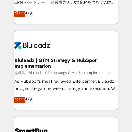
CRM パートナー」 経営課題と現場業務をつなぐAIネイ
ティブ・エージェンシーとして、HubSpot Eliteの実装
Elite
4.9
力で顧客フロント業務を再設計します。 💡 100inc は何
をする会社か？ HubSpotを共通基盤に、AIエージェン
トを組み込んだ顧客フロント業務（マーケティング・営
業・CS）を組織全体で設計・実装する日本のAIネイテ
ィブ・エージェンシーです。事業部・グループ会社・部
門が分立する組織で、データと業務プロセスのサイロ化
を、CRMを軸とした全社共通基盤に再構築します。意
Bluleadz | GTM Strategy & HubSpot
Implementation
思決定者・PMO・現場担当者に並走します。 1️⃣
HubSpot導入・活用支援 顧客データの一元化から、
提供元：Bluleadz | GTM Strategy & HubSpot Implementation
GTMの見える化・自動化まで。全Hub統合運用、デー
As HubSpot's most reviewed Elite partner, Bluleadz
タ品質設計、グループ横断のCRM統合に対応します。
bridges the gap between strategy and execution. We
2️⃣ AIエージェント組織構築 営業・マーケティング業務
don't just "set up tools" — we install the GTM
Elite
4.9
の一部をAIが自律実行する組織への移行を設計・実装。
Operating System (GTM OS) to align your leadership
Breeze・Claude等をHubSpotと連携させ、役割定義・
and engineer a portal that drives predictable
運用ルール・成果指標まで含めて設計します。 3️⃣ 全社
revenue velocity. 🚀 GTM Strategy & Alignment
DX × AI推進のPMO伴走支援 複数部門をまたぐDX×AI変
Workshops & Sprints: Identify "Valleys of Death"
革を、構想から実装・定着までPMOとして主導。「設
stalling growth. Fix your ICP, Math, and Story to stop