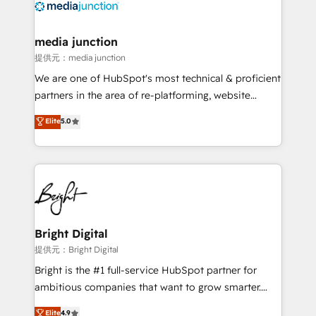
offer unparalleled insights. Operating in five
countries—Brazil, UAE (Abu Dhabi/Dubai/Sharjah),
Mexico, USA, and Portugal—we've executed over a
media junction
hundred successful operations. Our approach,
提供元：media junction
rooted in RevOps principles, integrates analysis,
We are one of HubSpot's most technical & proficient
training, planning, and qualification. Leveraging
partners in the area of re-platforming, website
technology, data analytics, CRM optimization, and
design & development. We specialize in multi-hub
Elite
5.0
inbound marketing tactics, we focus on
implementations for mid-market & enterprise
understanding, nurturing, and converting leads.
companies. We are woman-owned, powered by
Partner with us to unlock your business's full
coffee, and we ❤️ dogs. We produce award-winning
potential and achieve sustained growth in today's
work for our clients. 🏆2023 Technical Expertise
competitive market.
Impact Award 🏆2022 Technical Expertise Impact
Award 🏆2022 Platform Migration Excellence Impact
Award 🏆2020 Elite Solutions Partner 🏆2019
Bright Digital
Integrations HubSpot Impact Award 🏆2019
提供元：Bright Digital
Marketing Enablement HubSpot Impact Award 🏆
Bright is the #1 full-service HubSpot partner for
2018 Website Design HubSpot Impact Award 🏆2017
ambitious companies that want to grow smarter.
Website Design HubSpot Impact Award 🏆2016
From HubSpot onboarding, to training, from
Elite
4.9
Growth-Driven Design Agency of the Year 🏆2016