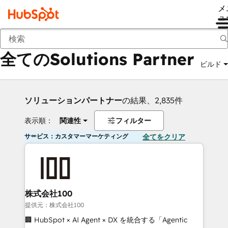
メ
ュ
戻る
全てのSolutions Partner
ビルド
ソリューションパートナー
の結果、2,835件
表示順：
関連性
フィルター
サービス：カスタマーマーケティング
全てをクリア
株式会社100
提供元：株式会社100
🏢 HubSpot × AI Agent × DX を統合する「Agentic