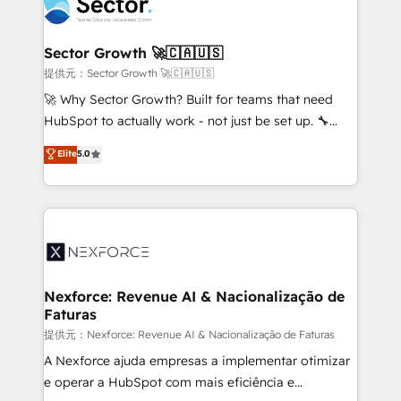
⚙️ Grows ordena los procesos comerciales, alinea
digitaweb.com
marketing, ventas y servicio, e implementa HubSpot
de forma que genera resultados reales desde las
Sector Growth 🚀🇨🇦🇺🇸
primeras semanas — no meses. 🤝 No entregamos
提供元：Sector Growth 🚀🇨🇦🇺🇸
proyectos y nos vamos. Nos quedamos como
🚀 Why Sector Growth? Built for teams that need
socios estratégicos, ayudando a sostener y escalar
HubSpot to actually work - not just be set up. 🔧
lo que construimos juntos. Porque crecer sin orden
HubSpot Experts: Onboarding, migrations,
Elite
5.0
no es crecer — es solo moverse rápido. 🌎
automation, and training built for adoption. ⚡ Highly
Operamos en Colombia, Perú, México, Ecuador,
Technical Execution: ERP, EMR and Custom
Chile, Panamá, Bolivia, Argentina y República
Integrations; complex builds delivered in weeks, not
Dominicana — con experiencia real en educación,
months. 🤖 AI Consulting & Agents: AI-powered
retail, salud, banca, bienes raíces, construcción y
workflows; automation agents; process optimization
B2B.
inside HubSpot. 🏆 Industry Experience: 🏥
Healthcare: HIPAA implementations; secure data
Nexforce: Revenue AI & Nacionalização de
Faturas
workflows 💼 Financial Services: compliant
workflows; audit-ready reporting ⚖️ Legal: client
提供元：Nexforce: Revenue AI & Nacionalização de Faturas
intake; pipeline and document workflows 🛒 E-
A Nexforce ajuda empresas a implementar otimizar
Commerce: Shopify, WooCommerce; lifecycle and
e operar a HubSpot com mais eficiência e
revenue automation 🏢 Real Estate: deal pipelines;