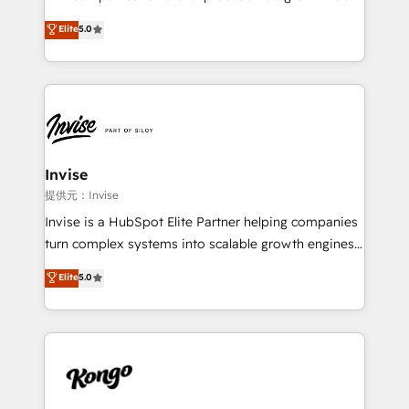
integrations, to RevOps and training. We align
focus is on fine-tuning and enhancing your growth,
Elite
5.0
HubSpot with your business needs. 🌟 Proven
sales, and marketing operations. Unlike conventional
Results: We’ve helped businesses of all sizes
marketing agencies, we dive deep into the
accelerate revenue growth, improve operational
operational aspects of your business, ensuring that
efficiency, and achieve ROI. 🔧 Flexible Service
each cog in your growth machine is well-oiled and
Packages: Choose ongoing support or project-based
functioning optimally. With our expertise in leading
solutions. We offer service packages designed to fit
platforms like Salesforce and HubSpot, we bring a
your requirements. Contact us today!
wealth of knowledge and experience to the table.
Invise
Our strategies are tailored to your business's unique
提供元：Invise
needs, ensuring a personalized approach that aligns
Invise is a HubSpot Elite Partner helping companies
with your growth objectives.
turn complex systems into scalable growth engines.
We combine strategy, technology and change
Elite
5.0
management to drive measurable results. As part of
the fast-growing Siloy Group, we unite more than
250+ HubSpot experts across Europe – ready to
build a CRM architecture optimized to support your
business goals. Talk to us if you’re looking to: -
Connect marketing, sales and operations around one