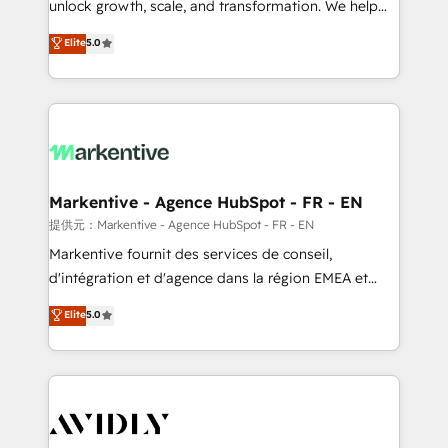
unlock growth, scale, and transformation. We help
accreditations and deep HIPAA-compliance
companies activate HubSpot’s AI-powered
expertise. - A team of 250+ experts dedicated to
Elite
5.0
customer platform and operationalize HubSpot’s
your resilient growth.
Loop Marketing framework through expert-led
services, smart agents, and purpose-built apps,
tailored to your business. Together, we unlock
results, fast. ⚙️CRM & RevOps: Align all Hubs to your
buyer journey for clean data, scalability, & reporting.
🎯Demand Gen & ABM: Drive pipeline with inbound,
Markentive - Agence HubSpot - FR - EN
ABM, AEO, SEO, & paid media. 👩‍💻Web Design:
提供元：Markentive - Agence HubSpot - FR - EN
Build high-performing websites with UX, messaging,
Markentive fournit des services de conseil,
& conversion strategy that drive results. 🤖AI
d'intégration et d'agence dans la région EMEA et
Strategy: Activate Breeze Agents, configure HubSpot
North America. Avec plus de 115 experts en
Elite
5.0
AI, & maximize AEO with tailored AI services. 🧩
marketing automation, Growth, Revops, CRM et
Integrations: Extend HubSpot with custom
webdesign. Markentive is both a consulting firm, a
integrations, hosting, & maintenance.
digital agency and an integrator. With over 115
experts in marketing automation, growth, revops,
CRM and webdesign (We focus on EMEA - USA
customers).