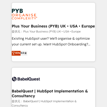
Canadian agencies, and we both hold Onboarding
onboarding from platforms like Salesforce, NetSuite,
Accreditations. Based in Canada (coast to coast), our
Zoho, Pardot, Marketo, Microsoft Dynamics, Wix,
services are offered in both English & French.
WordPress and legacy CRMs, turning fragmented
systems into unified, growth-ready HubSpot
architectures that accelerate revenue operations and
Plus Your Business (PYB) UK • USA • Europe
performance. - Multi-object CRM migration, cleanup,
提供元：Plus Your Business (PYB) UK • USA • Europe
and implementation. - Pre-built and custom
Existing HubSpot user? We'll organise & optimize
integrations across your full tech stack. - Custom
your current set up. Want HubSpot Onboarding?
object setup, CMS builds, and full-funnel automation.
We'll customise your CRM & automate your business
Elite
5.0
- Dashboards, lifecycle campaigns, and lead
processes. Welcome to our Profile! We can help
nurturing sequences. - Cross-hub setup across
with... • CRM implementation, reports & workflows,
Marketing, Sales, Operations, and Service Hubs. -
and team training • CRM migration: Salesforce,
Ongoing optimization, managed support, and
Pipedrive, Dynamics etc • Technical projects inc.
scalable retainers. Let’s make HubSpot your most
Custom API integrations & ERP systems inc. SAP and
powerful growth engine. Built to convert, scale, and
Netsuite A little about us... • Boutique 'Elite' Team (12
drive results.
super skilled members) • 150+ Clients for Sales Hub,
BabelQuest | HubSpot Implementation &
Consultancy
Marketing Hub, Service Hub, Data Hub and Website
(CMS) • ISO/IEC 27001:2022, ISO 9001:2015 and
提供元：BabelQuest | HubSpot Implementation &
Consultancy