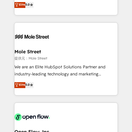
previsibilidade de receita. Combinamos Revenue
Elite
5.0
portfolio and lifecycle management 🏭
Operations (RevOps) e Inteligência Artificial para
Manufacturing: ERP integrations; operational
estruturar processos integrar sistemas organizar
alignment 🛡️ Compliance & Data Considerations:
dados e automatizar operações. O objetivo é
HIPAA-aware; CASL-compliant; GDPR-ready
transformar a HubSpot em um verdadeiro sistema
implementations where required 💡 Why 500+
operacional de receita conectando equipes
Clients Choose Us: Elite Partner; technical, fast, and
tecnologia e dados em uma operação integrada.
built to scale.
Também somos distribuidores oficiais da HubSpot
Mole Street
e de mais de 150 softwares globais permitindo
提供元：Mole Street
contratar e pagar a HubSpot em reais com nota
We are an Elite HubSpot Solutions Partner and
fiscal no Brasil e gerar economia de até 50% na
industry-leading technology and marketing
contratação de softwares internacionais.
consultancy. Our focus is on enterprise and mid-
Elite
5.0
Oferecemos ainda agentes de IA especializados em
market B2B companies globally that want a strategic
HubSpot que automatizam tarefas executam rotinas
approach to execute their goals through creative
no CRM e mantêm os dados organizados, como um
applications of our solutions; Technical HubSpot
especialista operando a plataforma 24/7. Hoje 300+
Consulting, Content Marketing, Growth-Driven
empresas em 13 países utilizam a Nexforce. Somos
Design, Migrations + Integrations. Mole Street’s
a maior parceira da HubSpot na América Latina e
mission is empowering others to realize their
líder no ranking global de sucesso do cliente da
greatness, which is achieved through creating
Open Flow, Inc.