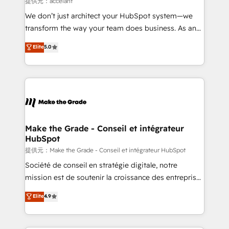
提供元：accelant
Canada, Germany, France, Belgium, Singapore, and
We don’t just architect your HubSpot system—we
South Africa. Certified compliant with ISO/IEC
transform the way your team does business. As an
27001:2022 and ISO 9001:2015 across all seven
Elite HubSpot Solutions Partner, we specialize in
Elite
5.0
international offices and 175+ employees.
creating tailored, end-to-end CRM solutions that
accelerate growth, improve operational efficiency,
and ensure faster time to value on HubSpot. What
sets us apart? Our people-centric approach. From
day one, our team takes the time to deeply
understand your unique needs, crafting custom
strategies that deliver impactful results. Our mission
Make the Grade - Conseil et intégrateur
HubSpot
is to empower you to unlock HubSpot’s full potential
—faster. Through expert training, unmatched
提供元：Make the Grade - Conseil et intégrateur HubSpot
responsiveness, and ongoing support, we equip
Société de conseil en stratégie digitale, notre
your team to adopt new systems with confidence
mission est de soutenir la croissance des entreprises
and achieve a unified, data-driven approach to
B2B à travers l’acquisition de nouveaux clients,
Elite
4.9
customer engagement.
l'intégration CRM et le développement des revenus
auprès de vos comptes existants. En France et à
l'international, nous travaillons avec des ETI