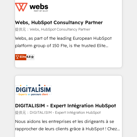
get more from your investment in HubSpot.
for driving growth. They are committed to helping
www.bbdboom.com
our customers grow and finding solutions that fit
their unique business needs. We are thrilled to have
Webs, HubSpot Consultancy Partner
Blue Frog in the HubSpot ecosystem leading the
提供元：Webs, HubSpot Consultancy Partner
way for customers!" - Yamini Rangan, CEO of
Webs, as part of the leading European HubSpot
HubSpot “Our experience with the team at Blue Frog
platform group of 150 Fte, is the trusted Elite
has been nothing short of extraordinary. Their years
HubSpot CRM Partner offering you a roadmap on
Elite
4.8
of experience and quality of skilled staff has earned
maximizing EBITDA and achieving Commercial
them a trusted reputation within the HubSpot
Excellence. With our targeted processes, we
ecosystem as a reliable partner capable of delivering
strengthen your digital transformation and minimize
remarkable experiences for our most sophisticated
costs. As HubSpot's Advanced Accredited CRM
clients.” - Brian Garvey, VP, Solutions Partner
Implementation partner, we provide expertise to
Program, HubSpot.
drive your business forward. Since 2015 we are fully
dedicated to HubSpot and with an experienced
DIGITALISIM - Expert Intégration HubSpot
team (50+), we work with reputable companies in
提供元：DIGITALISIM - Expert Intégration HubSpot
B2B sectors such as manufacturing, SaaS and
Nous aidons les entreprises et les dirigeants à se
business services. We prepare a customized
rapprocher de leurs clients grâce à HubSpot ! Chez
business case that demonstrates the value and
DIGITALISIM, nous avons l'intime conviction que la