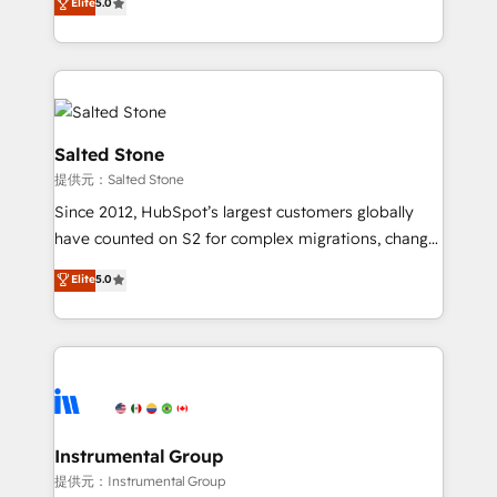
Elite
5.0
experts ★ 1,500+ implementations across 25+
countries ★ AI-first, RevOps-led, onboarding-
obsessed INSIDEA helps growing companies turn
HubSpot into a revenue engine. We onboard your
team, migrate your data, and build AI-powered
workflows that drive adoption from week one, in
Salted Stone
your time zone. What we do: ➤ Onboarding: Live in
提供元：Salted Stone
weeks, with workflows built around your business,
Since 2012, HubSpot’s largest customers globally
not a template. ➤ Migration: Move from any legacy
have counted on S2 for complex migrations, change
CRM. Zero downtime, full data integrity. ➤
management, systems integration, and creative
Implementation: Configure HubSpot to run your
Elite
5.0
solutions that deliver measurable impact and
revenue process. Sales, marketing, and service wired
transform brand experiences As one of the few full-
together. ➤ AI and Integrations: Layer Breeze AI,
service creative agencies in the HubSpot
custom agents, and APIs to remove manual work. ➤
ecosystem, we blend strategy, technology, & award-
Ongoing Management: Monthly tune-ups, feature
winning design to build scalable, globally
rollouts, adoption coaching. Buying HubSpot,
regionalized HubSpot websites, integrated
switching to it, or reviving a stale portal? We are
marketing campaigns, & RevOps frameworks that
Instrumental Group
built for the work.
fuel long-term success We connect the entire
提供元：Instrumental Group