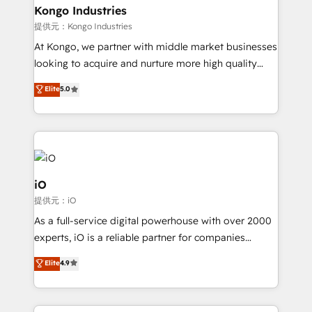
reliable source of truth - Unlock the full value of your
Kongo Industries
CRM and marketing data, not just implement a
提供元：Kongo Industries
system - Accelerate impact with a partner who
At Kongo, we partner with middle market businesses
understands both strategy and technology
looking to acquire and nurture more high quality
leads. We use digital media, marketing cloud,
Elite
5.0
automation and software integration to drive sales
and, deliver clarity on marketing expenditure.
iO
提供元：iO
As a full-service digital powerhouse with over 2000
experts, iO is a reliable partner for companies
looking to strengthen their position in the fields of
Elite
4.9
marketing, technology, content, strategy and
creation. iO combines in-depth knowledge on both
the marketing and technology end of HubSpot,