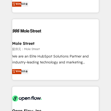
previsibilidade de receita. Combinamos Revenue
Elite
5.0
portfolio and lifecycle management 🏭
Operations (RevOps) e Inteligência Artificial para
Manufacturing: ERP integrations; operational
estruturar processos integrar sistemas organizar
alignment 🛡️ Compliance & Data Considerations:
dados e automatizar operações. O objetivo é
HIPAA-aware; CASL-compliant; GDPR-ready
transformar a HubSpot em um verdadeiro sistema
implementations where required 💡 Why 500+
operacional de receita conectando equipes
Clients Choose Us: Elite Partner; technical, fast, and
tecnologia e dados em uma operação integrada.
built to scale.
Também somos distribuidores oficiais da HubSpot
Mole Street
e de mais de 150 softwares globais permitindo
提供元：Mole Street
contratar e pagar a HubSpot em reais com nota
We are an Elite HubSpot Solutions Partner and
fiscal no Brasil e gerar economia de até 50% na
industry-leading technology and marketing
contratação de softwares internacionais.
consultancy. Our focus is on enterprise and mid-
Elite
5.0
Oferecemos ainda agentes de IA especializados em
market B2B companies globally that want a strategic
HubSpot que automatizam tarefas executam rotinas
approach to execute their goals through creative
no CRM e mantêm os dados organizados, como um
applications of our solutions; Technical HubSpot
especialista operando a plataforma 24/7. Hoje 300+
Consulting, Content Marketing, Growth-Driven
empresas em 13 países utilizam a Nexforce. Somos
Design, Migrations + Integrations. Mole Street’s
a maior parceira da HubSpot na América Latina e
mission is empowering others to realize their
líder no ranking global de sucesso do cliente da
greatness, which is achieved through creating
Open Flow, Inc.