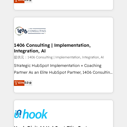
tailored solutions that drive results by leveraging
HubSpot’s platform and data to fuel success.
Technical Solutions: - HubSpot Technical Consulting -
HubSpot CRM Implementation - HubSpot
Onboarding - Data Migration & Integrations -
Technical Audit & Optimization Strategic Solutions: -
Revenue Operations - Inbound Marketing -
1406 Consulting | Implementation,
Integration, AI
Outbound Marketing - HubSpot CMS Website
Design & Development We empower our clients to
提供元：1406 Consulting | Implementation, Integration, AI
reach their full potential by providing transparent,
Strategic HubSpot Implementation + Coaching
relationship-driven support. With over 300 HubSpot
Partner As an Elite HubSpot Partner, 1406 Consulting
certifications and accreditations, we deliver both the
helps mid-market revenue teams transform how
Elite
5.0
technical know-how and strategic guidance you
they sell, market, and serve. We don't just build your
need to succeed.
HubSpot—we teach your team to own it, then stay
to help you keep winning. What We Do ⚙️ CRM
Implementations across Marketing, Sales, Service,
Data & Content 📈 Sales & Marketing Alignment +
Revenue Team Enablement 🤖 Breeze AI & Custom
Agent Creation 🔄 Custom Integrations & Data