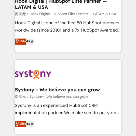
Hook Digital | HubSpot Elite Partner —
LATAM & USA
Migration Why 1406 We become part of your team.
Your team learns while we build. We fix what others
提供元：Hook Digital | HubSpot Elite Partner — LATAM & USA
broke. Built for mid-market reality—practical
Hook Digital is one of the first 50 HubSpot partners
solutions that work with your actual headcount and
worldwide (since 2010) and a 7x HubSpot Awarded
constraints. By the Numbers 🏆 Top 1% of all
Elite Partner. With 500+ projects across the U.S.,
Elite
4.9
HubSpot partners 🔄 Top 5% globally in client
Brazil, and LATAM, we combine global expertise with
retention 📅 10+ years of consistent results Who We
regional experience. Today, we are Brazil’s largest
Serve Revenue teams, marketing leaders, and sales
HubSpot Elite Partner—trusted by companies across
ops at mid-market companies ready to move
the Americas to scale smarter. ⚙️ CRM
beyond spreadsheets into unified systems that
Implementation & Migration Onboarding across all
drive real business results.
Hubs, plus migrations from Salesforce, Pipedrive, RD
Station, Freshdesk, Intercom, and more. Custom
Systony - We believe you can grow
objects, automations, and integrations built for
提供元：Systony - We believe you can grow
growth. 🚀 AI-Driven GTM Orchestration Unify
Systony is an experienced HubSpot CRM
HubSpot with LinkedIn, WhatsApp, email, paid
implementation partner. We make sure to put your
media, and AI voice to drive pipeline. 🤖 AI Custom
organization's needs and goals first and think along
Elite
4.9
Agent Development Deploy AI agents for
with your organization. We are only satisfied once
prospecting, follow-ups, service triage, and
you are too. Why Systony? - 20+ years of