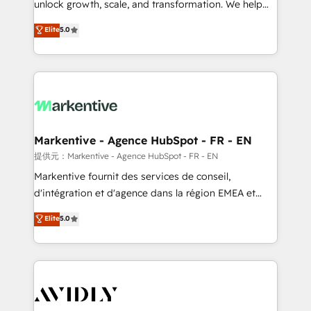
unlock growth, scale, and transformation. We help
accreditations and deep HIPAA-compliance
companies activate HubSpot’s AI-powered
expertise. - A team of 250+ experts dedicated to
Elite
5.0
customer platform and operationalize HubSpot’s
your resilient growth.
Loop Marketing framework through expert-led
services, smart agents, and purpose-built apps,
tailored to your business. Together, we unlock
results, fast. ⚙️CRM & RevOps: Align all Hubs to your
buyer journey for clean data, scalability, & reporting.
🎯Demand Gen & ABM: Drive pipeline with inbound,
Markentive - Agence HubSpot - FR - EN
ABM, AEO, SEO, & paid media. 👩‍💻Web Design:
提供元：Markentive - Agence HubSpot - FR - EN
Build high-performing websites with UX, messaging,
Markentive fournit des services de conseil,
& conversion strategy that drive results. 🤖AI
d'intégration et d'agence dans la région EMEA et
Strategy: Activate Breeze Agents, configure HubSpot
North America. Avec plus de 115 experts en
Elite
5.0
AI, & maximize AEO with tailored AI services. 🧩
marketing automation, Growth, Revops, CRM et
Integrations: Extend HubSpot with custom
webdesign. Markentive is both a consulting firm, a
integrations, hosting, & maintenance.
digital agency and an integrator. With over 115
experts in marketing automation, growth, revops,
CRM and webdesign (We focus on EMEA - USA
customers).