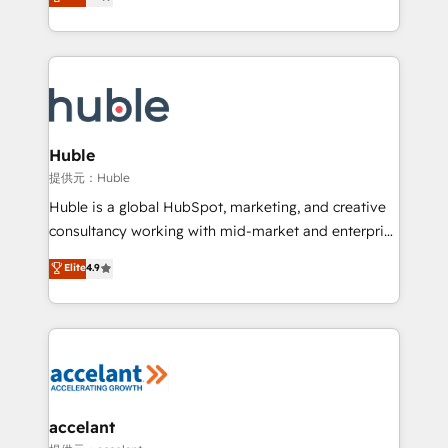
developing a new website to lead generation and
Sales Enablement HubSpot Impact Award 🏆2015
digital marketing; we do it all (and with great
Growth-Driven Design Agency of the Year 🏆2015
results)! In short, our services include: - HubSpot
Became the 5th Agency to reach Diamond 🏆2014
consultancy: onboarding, training, data migration -
HubSpot COS Performance Award 🏆2014 HubSpot
HubSpot development: websites, custom modules,
COS Design Award 🏆2013 HubSpot Marketplace
integrations - Marketing & sales solutions: digital
Provider of the Year 🏆2011 Became a HubSpot
marketing, advertising, campaigns, content and
Huble
Partner 📆Founded in 1997
design We connect people, data and technology to
提供元：Huble
improve customer experiences. With our bright
Huble is a global HubSpot, marketing, and creative
people, exciting ideas and can-do mentality, we
consultancy working with mid-market and enterprise
ensure revenue growth on a daily basis. So tell us
businesses. We go beyond implementation, shaping
Elite
4.9
your challenge; our passionate and growth driven
the strategy, processes, and teams that turn
team of 100+ experts is ready for you! Driving digital
HubSpot into a genuine growth engine. Named
growth | www.brightdigital.com
HubSpot's Global Partner of the Year in 2024,
consistently ranked among their top 5 partners
worldwide, and with over 15 years in the ecosystem,
Huble has built a track record that speaks for itself.
One company, one operating model, delivering
accelant
across offices and consulting teams in the UK, USA,