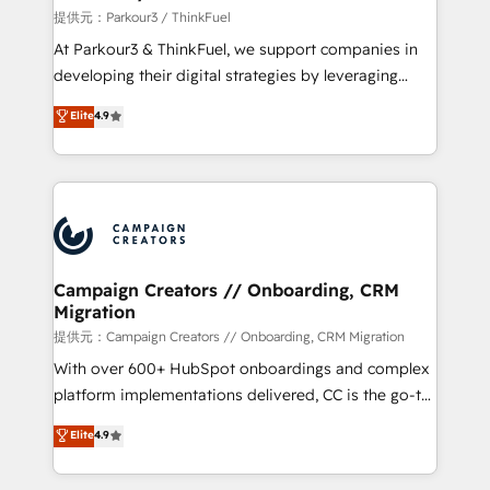
Demand generation for all your buyers With BOOMS,
提供元：Parkour3 / ThinkFuel
you invest in 100% of your buyers, accelerating your
At Parkour3 & ThinkFuel, we support companies in
growth and positioning yourself as an undisputed
developing their digital strategies by leveraging
leader. 🔹 BOOST: Optimize your digital
technologies and automating their marketing and
Elite
4.9
transformation process A methodology designed to
sales processes to generate growth. Our offer spans
implement HubSpot effectively and optimize your
from Strategy to Operations. We specialize in CRM
digital processes. 🔹 Trusted by Industry Leaders
onboarding and implementation, web design, sales
With an average rating of 4.9/5 and a proven track
& marketing automation, and digital marketing. With
record of business transformation, our growth-first
extensive experience working with tech companies
approach has helped brands dominate their
and manufacturers since 2002, we are committed to
markets.
empowering our clients and developing their
Campaign Creators // Onboarding, CRM
Migration
autonomy. Get to grips with HubSpot through
guided implementation and seamless integration of
提供元：Campaign Creators // Onboarding, CRM Migration
the CRM platform into your digital ecosystem. Would
With over 600+ HubSpot onboardings and complex
you like support in deploying your inbound
platform implementations delivered, CC is the go-to
marketing strategy? We'll provide support tailored
Elite Solutions Partner for businesses ready to
Elite
4.9
to your needs and sales objectives. With 125+
migrate, replatform, and scale smarter. We specialize
certifications, we are part of the most certified
in high-impact CRM and CMS migrations and