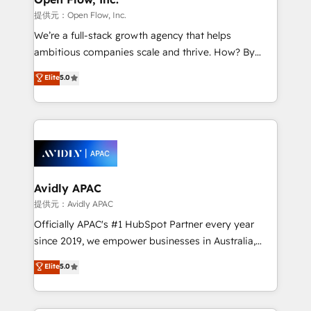
HubSpot.
absolute clarity, derived from a well-defined
提供元：Open Flow, Inc.
strategy, executed well, and reported on with clear
We’re a full-stack growth agency that helps
results. The culture is driven by core values; Joy, Grit,
ambitious companies scale and thrive. How? By
Accountability, Curiosity, Authenticity, Growth
upgrading and streamlining every single revenue-
Elite
5.0
Mindedness, and Clarity. We are driven to win for the
generating aspect of your business. We’re proud
collective good of the company and its clientele, and
HubSpot Elite Solutions Partners and devout CRM
dedicated to breaking the mold from the agency of
nerds who can harness HubSpot’s custom digital
the past into the consultancy of the future. Great
tools to improve each touchpoint of your customer
things are happening.
experience. Working hand-in-hand with your team,
we’ll assemble a RevOps machine that drives more
traffic, generates better leads and crushes your
Avidly APAC
revenue goals. We've worked with thousands of
提供元：Avidly APAC
HubSpot customers and we'd love to work with you
Officially APAC's #1 HubSpot Partner every year
too! Clients come to us for: Advanced CRM solutions
since 2019, we empower businesses in Australia,
System Integrations both Custom and Native to
New Zealand, and globally to realise their full
Elite
5.0
HubSpot Data System Migrations between systems
potential through enterprise HubSpot CRM
to HubSpot New lead generation strategies Time-
implementation. And we deliver best practice across
saving automations Fresh growth campaigns Robust
the whole HubSpot platform, covering marketing,