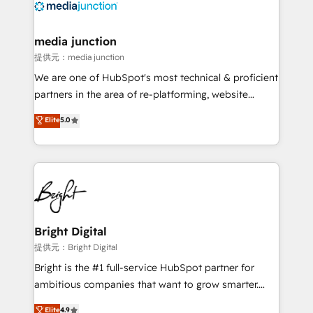
offer unparalleled insights. Operating in five
countries—Brazil, UAE (Abu Dhabi/Dubai/Sharjah),
Mexico, USA, and Portugal—we've executed over a
media junction
hundred successful operations. Our approach,
提供元：media junction
rooted in RevOps principles, integrates analysis,
We are one of HubSpot's most technical & proficient
training, planning, and qualification. Leveraging
partners in the area of re-platforming, website
technology, data analytics, CRM optimization, and
design & development. We specialize in multi-hub
Elite
5.0
inbound marketing tactics, we focus on
implementations for mid-market & enterprise
understanding, nurturing, and converting leads.
companies. We are woman-owned, powered by
Partner with us to unlock your business's full
coffee, and we ❤️ dogs. We produce award-winning
potential and achieve sustained growth in today's
work for our clients. 🏆2023 Technical Expertise
competitive market.
Impact Award 🏆2022 Technical Expertise Impact
Award 🏆2022 Platform Migration Excellence Impact
Award 🏆2020 Elite Solutions Partner 🏆2019
Bright Digital
Integrations HubSpot Impact Award 🏆2019
提供元：Bright Digital
Marketing Enablement HubSpot Impact Award 🏆
Bright is the #1 full-service HubSpot partner for
2018 Website Design HubSpot Impact Award 🏆2017
ambitious companies that want to grow smarter.
Website Design HubSpot Impact Award 🏆2016
From HubSpot onboarding, to training, from
Elite
4.9
Growth-Driven Design Agency of the Year 🏆2016