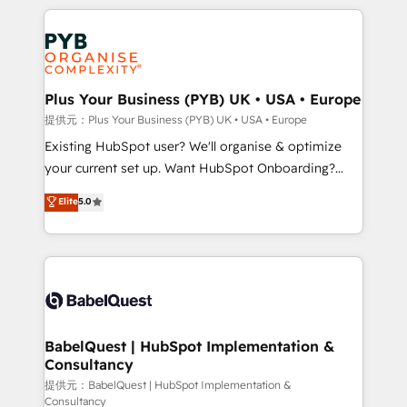
Canadian agencies, and we both hold Onboarding
onboarding from platforms like Salesforce, NetSuite,
Accreditations. Based in Canada (coast to coast), our
Zoho, Pardot, Marketo, Microsoft Dynamics, Wix,
services are offered in both English & French.
WordPress and legacy CRMs, turning fragmented
systems into unified, growth-ready HubSpot
architectures that accelerate revenue operations and
Plus Your Business (PYB) UK • USA • Europe
performance. - Multi-object CRM migration, cleanup,
提供元：Plus Your Business (PYB) UK • USA • Europe
and implementation. - Pre-built and custom
Existing HubSpot user? We'll organise & optimize
integrations across your full tech stack. - Custom
your current set up. Want HubSpot Onboarding?
object setup, CMS builds, and full-funnel automation.
We'll customise your CRM & automate your business
Elite
5.0
- Dashboards, lifecycle campaigns, and lead
processes. Welcome to our Profile! We can help
nurturing sequences. - Cross-hub setup across
with... • CRM implementation, reports & workflows,
Marketing, Sales, Operations, and Service Hubs. -
and team training • CRM migration: Salesforce,
Ongoing optimization, managed support, and
Pipedrive, Dynamics etc • Technical projects inc.
scalable retainers. Let’s make HubSpot your most
Custom API integrations & ERP systems inc. SAP and
powerful growth engine. Built to convert, scale, and
Netsuite A little about us... • Boutique 'Elite' Team (12
drive results.
super skilled members) • 150+ Clients for Sales Hub,
BabelQuest | HubSpot Implementation &
Consultancy
Marketing Hub, Service Hub, Data Hub and Website
(CMS) • ISO/IEC 27001:2022, ISO 9001:2015 and
提供元：BabelQuest | HubSpot Implementation &
Consultancy