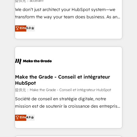
提供元：accelant
Canada, Germany, France, Belgium, Singapore, and
We don’t just architect your HubSpot system—we
South Africa. Certified compliant with ISO/IEC
transform the way your team does business. As an
27001:2022 and ISO 9001:2015 across all seven
Elite HubSpot Solutions Partner, we specialize in
Elite
5.0
international offices and 175+ employees.
creating tailored, end-to-end CRM solutions that
accelerate growth, improve operational efficiency,
and ensure faster time to value on HubSpot. What
sets us apart? Our people-centric approach. From
day one, our team takes the time to deeply
understand your unique needs, crafting custom
strategies that deliver impactful results. Our mission
Make the Grade - Conseil et intégrateur
HubSpot
is to empower you to unlock HubSpot’s full potential
—faster. Through expert training, unmatched
提供元：Make the Grade - Conseil et intégrateur HubSpot
responsiveness, and ongoing support, we equip
Société de conseil en stratégie digitale, notre
your team to adopt new systems with confidence
mission est de soutenir la croissance des entreprises
and achieve a unified, data-driven approach to
B2B à travers l’acquisition de nouveaux clients,
Elite
4.9
customer engagement.
l'intégration CRM et le développement des revenus
auprès de vos comptes existants. En France et à
l'international, nous travaillons avec des ETI