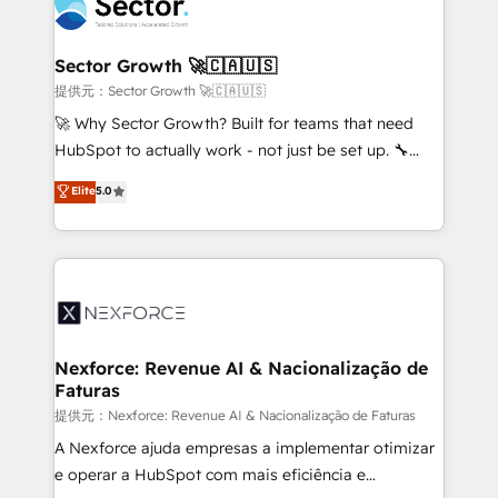
⚙️ Grows ordena los procesos comerciales, alinea
digitaweb.com
marketing, ventas y servicio, e implementa HubSpot
de forma que genera resultados reales desde las
Sector Growth 🚀🇨🇦🇺🇸
primeras semanas — no meses. 🤝 No entregamos
提供元：Sector Growth 🚀🇨🇦🇺🇸
proyectos y nos vamos. Nos quedamos como
🚀 Why Sector Growth? Built for teams that need
socios estratégicos, ayudando a sostener y escalar
HubSpot to actually work - not just be set up. 🔧
lo que construimos juntos. Porque crecer sin orden
HubSpot Experts: Onboarding, migrations,
Elite
5.0
no es crecer — es solo moverse rápido. 🌎
automation, and training built for adoption. ⚡ Highly
Operamos en Colombia, Perú, México, Ecuador,
Technical Execution: ERP, EMR and Custom
Chile, Panamá, Bolivia, Argentina y República
Integrations; complex builds delivered in weeks, not
Dominicana — con experiencia real en educación,
months. 🤖 AI Consulting & Agents: AI-powered
retail, salud, banca, bienes raíces, construcción y
workflows; automation agents; process optimization
B2B.
inside HubSpot. 🏆 Industry Experience: 🏥
Healthcare: HIPAA implementations; secure data
Nexforce: Revenue AI & Nacionalização de
Faturas
workflows 💼 Financial Services: compliant
workflows; audit-ready reporting ⚖️ Legal: client
提供元：Nexforce: Revenue AI & Nacionalização de Faturas
intake; pipeline and document workflows 🛒 E-
A Nexforce ajuda empresas a implementar otimizar
Commerce: Shopify, WooCommerce; lifecycle and
e operar a HubSpot com mais eficiência e
revenue automation 🏢 Real Estate: deal pipelines;