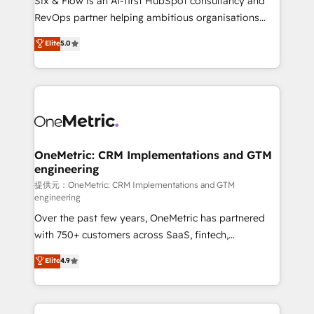
Six & Flow is an AI-first HubSpot consultancy and
SaaS, Software Dev & IT and consulting, make the
RevOps partner helping ambitious organisations
most out of their HubSpot experience operating in
grow with clarity, confidence, and intelligence.
Elite
5.0
the United States, EU, UAE, Mexico and Latin
Operating across the UK, Netherlands, Ireland, and
America. From casual user to super fan: make
Canada, we’ve delivered thousands of successful
HubSpot an experience you LOVE!
HubSpot projects for mid-market and enterprise
clients worldwide, with over 10 years experience. We
combine HubSpot, data, and AI to design connected
go-to-market systems that align people, process,
and technology for predictable, scalable revenue
OneMetric: CRM Implementations and GTM
engineering
growth. Our expertise spans RevOps, CRM and data
architecture, AI enablement, and strategic marketing,
提供元：OneMetric: CRM Implementations and GTM
engineering
delivered through our proprietary FLAIR framework
Over the past few years, OneMetric has partnered
for responsible AI adoption. As a HubSpot Elite
with 750+ customers across SaaS, fintech,
Partner and ISO 27001:2022 certified consultancy,
healthcare, real estate, and other industries. With
we blend strategy, creativity, and technology to help
Elite
4.9
150+ HubSpot-certified experts, we deliver scalable
organisations scale smarter and grow stronger.
solutions to complex GTM and RevOps challenges.
Our Expertise 🔹 Onboarding & Implementation: