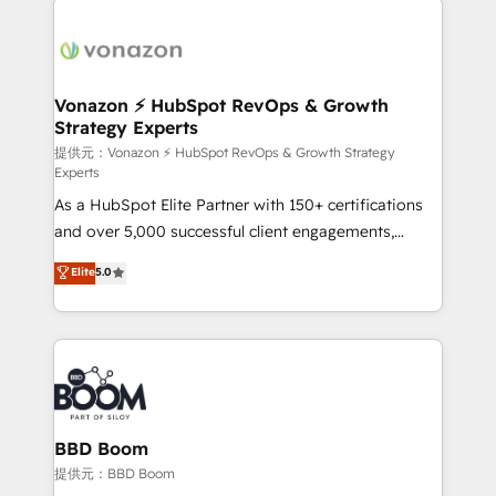
ambitieuses, des grands groupes voulant aller au-
delà d’une simple transformation digitale et des
startups florissantes. Nos 3 grandes expertises sont :
➤ L’intégration de CRM et de méthodologie RevOps
Vonazon ⚡ HubSpot RevOps & Growth
Strategy Experts
pour aligner les équipes marketing, commerciales et
support client (data migration, synchronisation API,
提供元：Vonazon ⚡ HubSpot RevOps & Growth Strategy
Experts
audit et maintenance) ➤ La création de sites internet
As a HubSpot Elite Partner with 150+ certifications
de conversion qui transforment les visiteurs en
and over 5,000 successful client engagements,
opportunités d'affaires ➤ La mise en place de
Vonazon turns marketing complexity into
stratégies d'acquisition marketing (SEO, SEA,
Elite
5.0
measurable, scalable growth. From onboarding to
inbound, automatisation marketing, ABM, IA,
enterprise-grade campaigns, our in-house team
emailing) Informations clés : - 10 ans d'expérience -
builds scalable strategies that drive long-term
100+ intégrations CRM HubSpot réussies - 40
revenue. ⚙️ HubSpot Integration & Optimization •
experts conseil - 150 certifications HubSpot
Seamless CRM, CMS, and automation setup •
cumulées
Complex platform migrations and data cleanups •
Custom APIs and third-party integrations 📈 End-to-
BBD Boom
End Revenue Acceleration • Lifecycle marketing and
提供元：BBD Boom