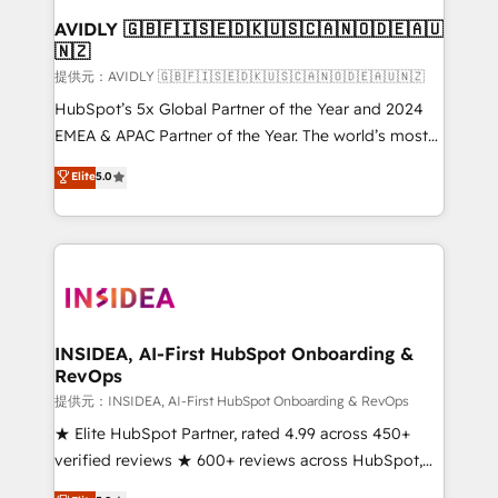
AVIDLY 🇬🇧🇫🇮🇸🇪🇩🇰🇺🇸🇨🇦🇳🇴🇩🇪🇦🇺
🇳🇿
提供元：AVIDLY 🇬🇧🇫🇮🇸🇪🇩🇰🇺🇸🇨🇦🇳🇴🇩🇪🇦🇺🇳🇿
HubSpot’s 5x Global Partner of the Year and 2024
EMEA & APAC Partner of the Year. The world’s most
experienced and fully accredited HubSpot Solutions
Elite
5.0
Partner. 🚀 With 2,750+ HubSpot projects delivered
and 370+ specialists across EMEA, APAC and NAM,
we de-risk complex CRM programmes and
accelerate ROI across every HubSpot Hub. 🧭 From
multi-region migrations to AI-powered automation,
we turn complexity into clarity, human at global
scale. 🏆 HubSpot’s CEO called us “the partner of the
INSIDEA, AI-First HubSpot Onboarding &
RevOps
future.” Others agree it is proof of trust built through
measurable impact.
提供元：INSIDEA, AI-First HubSpot Onboarding & RevOps
★ Elite HubSpot Partner, rated 4.99 across 450+
verified reviews ★ 600+ reviews across HubSpot,
G2 & Clutch ★ 150+ in-house HubSpot-certified