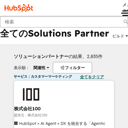
メ
ュ
戻る
全てのSolutions Partner
ビルド
ソリューションパートナー
の結果、2,835件
表示順：
関連性
フィルター
サービス：カスタマーマーケティング
全てをクリア
株式会社100
提供元：株式会社100
🏢 HubSpot × AI Agent × DX を統合する「Agentic