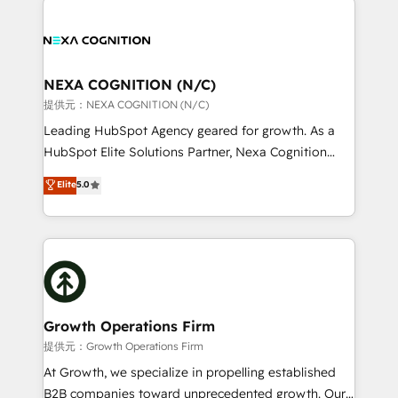
help desk Unified revenue operations Dynamic
sales, service, CMS and integrations. We work with
website development Award-winning creative
all businesses, from start-up to Enterprise, and have
design We live and breathe HubSpot and are ready
delivered the largest HubSpot implementations in
to take on real challenges!
the world. Our human approach to digital
NEXA COGNITION (N/C)
transformation is designed for businesses who want
提供元：NEXA COGNITION (N/C)
to grow. And we're passionate about APAC
Leading HubSpot Agency geared for growth. As a
businesses leading the world in technology, agility
HubSpot Elite Solutions Partner, Nexa Cognition
and productivity. We also have a proven track
ranks in the top 1% of global HubSpot Partners and
Elite
5.0
record migrating businesses from CRM & Marketing
has been one of the longest-standing partners since
Platforms such as Salesforce, Dynamics, Pipedrive,
2012. We empower businesses to harness the full
and Marketo onto HubSpot. Our methodology
potential of HubSpot by combining strategic
literally transforms the way the businesses we work
insights with technical excellence, we deliver
with attract and retain customers, manage their
bespoke HubSpot solutions tailored to drive
business people and processes, and how they
measurable growth and operational efficiency. Why
service their customers.
Choose Nexa Cognition? 🚀 HubSpot Expertise: Our
Growth Operations Firm
certified team specialises in CRM implementation,
提供元：Growth Operations Firm
marketing automation, and revenue operations. 🤝
At Growth, we specialize in propelling established
Custom Solutions: From onboarding and
B2B companies toward unprecedented growth. Our