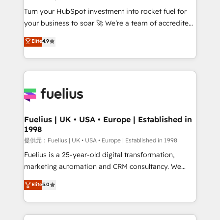
now... ISO 42001: 2023 certified • Exclusive AI
Turn your HubSpot investment into rocket fuel for
'GuardHub' governance framework, based on ISO
your business to soar 🚀 We’re a team of accredited
42001 - helping you 'organise complexity' 𝗥𝗲𝗮𝗱𝘆
HubSpot experts ready to help you. We can
𝗳𝗼𝗿 𝘁𝗵𝗲 𝗻𝗲𝘅𝘁 𝘀𝘁𝗲𝗽? Click the 👈 '𝗖𝗼𝗻𝘁𝗮𝗰𝘁
Elite
4.9
implement the platform into complex business
𝗯𝘂𝘀𝗶𝗻𝗲𝘀𝘀' button to get in touch (𝘸𝘦'𝘳𝘦 𝘴𝘶𝘱𝘦𝘳
environments, optimise what you've got and make
𝘳𝘦𝘴𝘱𝘰𝘯𝘴𝘪𝘷𝘦)
sure you can actually use it, build your website in
HubSpot or create an inbound marketing strategy
for you and execute it on HubSpot. We are on the
G-Cloud 14 CCS (Crown Commercial Service)
framework, meaning we've been accredited by
Fuelius | UK • USA • Europe | Established in
1998
HubSpot and vetted by the CCS, which means we
can support public sector companies as well the
提供元：Fuelius | UK • USA • Europe | Established in 1998
other ones listed in our profile. Our services: -
Fuelius is a 25-year-old digital transformation,
HubSpot implementation - HubSpot CMS website
marketing automation and CRM consultancy. We
build We can do lots of things. But everything we do
enable mid-market and enterprise clients to
Elite
5.0
is there for you to: - Grow revenue, and run your
maximise their return from digital and fuel their
business more efficiently - Build stronger
growth. We modernise platforms, streamline
relationships with customers - Make better
operations that are causing inefficiencies, improve