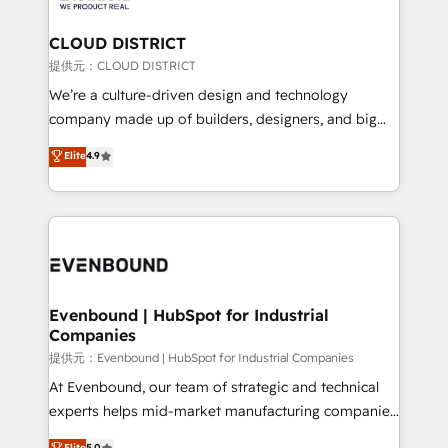
Claude AI across the processes that matter most.
From automating complex workflows to surfacing
CLOUD DISTRICT
insights buried in data, we build intelligent systems
提供元：CLOUD DISTRICT
that think, connect, and scale. Our approach goes
We’re a culture-driven design and technology
beyond configuration. We embed ourselves in our
company made up of builders, designers, and big
clients' operations, understand how their business
thinkers. We blend strategy, design, and
Elite
4.9
actually runs, and architect solutions that make
development—always fueled by curiosity—to turn
technology work harder — so their people don't
ideas, opportunities, and challenges into meaningful
have to. 900+ customers worldwide have trusted
experiences. To us, technology is more than just
Periti to turn their data into diamonds. 💎
code; it’s about creating things that are useful, cool,
and—most importantly—simple. That’s why we lean
into bold ideas and shape them into thoughtful
products and strategies that actually make a
Evenbound | HubSpot for Industrial
Companies
difference.
提供元：Evenbound | HubSpot for Industrial Companies
At Evenbound, our team of strategic and technical
experts helps mid-market manufacturing companies
achieve real growth. We specialize in delivering
Elite
5.0