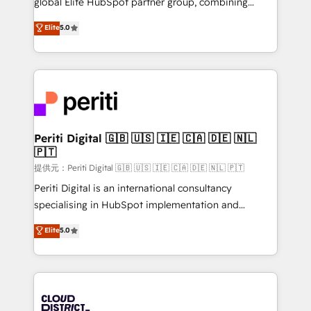
global Elite HubSpot partner group, combining
Award: Best Integration • 150+ successful HubSpot
technology, marketing and media expertise across
Elite
5.0
projects • Clients in 30+ industries • Proprietary
Latin America and Southern Europe, with teams
technology for integrations • Multilingual team:
across 9 countries. Born in Chile, we combine local
English, Spanish, Portuguese & Italian 👉 Grow
insight with international reach to help businesses
smarter with AI and HubSpot.
grow. For over 12 years, we’ve delivered 500+
HubSpot implementations, building end-to-end
solutions that integrate CRM, AI automation, inbound
and loop marketing, content, and digital creativity.
Periti Digital 🇬🇧 🇺🇸 🇮🇪 🇨🇦 🇩🇪 🇳🇱
🇵🇹
Our multicultural team works in Spanish, Portuguese,
and English to design scalable strategies that drive
提供元：Periti Digital 🇬🇧 🇺🇸 🇮🇪 🇨🇦 🇩🇪 🇳🇱 🇵🇹
measurable growth. 🌎 Highlights: • 10+ years as a
Periti Digital is an international consultancy
HubSpot partner. • 2023 Impact Awards: Platform
specialising in HubSpot implementation and
Migration Excellence. • Top 3 Partner of the Year
Antropic's Claude business transformation, with
Elite
5.0
LATAM 2022, 2023, 2024, 2025. • Partner of the Year
offices in Dublin, Munich, Rotterdam, Lisbon, and
2024. • Organizer of Aliados.ai (AI, marketing & tech
New York. We help organisations unlock their full
global congress). 👉 Ready to scale your business
revenue potential by deeply integrating core
with HubSpot? Let Cebra’s experts help you grow
business systems, ERP, e-commerce platforms, and
faster, smarter, and with impact.
beyond, with HubSpot, and layering Anthropic's