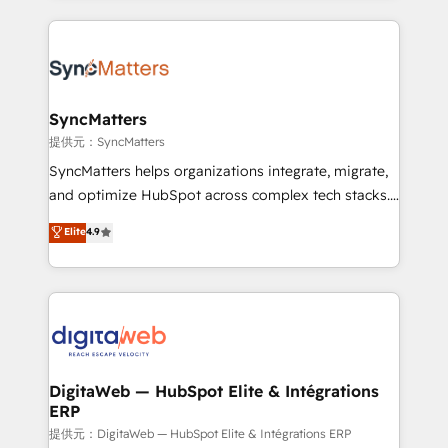
knowledge retrieval—built in HubSpot. ⚡ Fast-Track
experience with CRM, Marketing, Sales & Service
& Growth-Track Services Fast-Track: Rapid HubSpot
implementations - 500+ successful onboardings -
onboarding in weeks Growth-Track: Unlock
Own back-end developers - Complex data
advanced optimization & adoption 📍 São Paulo, BR
migrations (e.g. Salesforce, MS Dynamics, Perfect
• Des Moines, IA • New York, NY
View, SuperOffice) - Custom integrations (e.g. MS
SyncMatters
Business Central, Navision, AX, SAP, Exact, AFAS) We
提供元：SyncMatters
focus on growing B2B companies in the SME sector
SyncMatters helps organizations integrate, migrate,
such as manufacturing, SaaS, business services and
and optimize HubSpot across complex tech stacks.
wholesaler companies. As an experienced HubSpot
From CRM data migrations to real-time integrations
Elite
4.9
partner, we know how important user adoption is.
and portal consolidations, we ensure clean, reliable
That's why we have developed a step-by-step
data across every system. Core Solutions: -
implementation process that focuses on user
HubSpot CRM Data Migration - Custom HubSpot
adoption. We’re experts on connecting data,
Integrations (ERP, SaaS, APIs) - Real-Time Data
technology and people with each other. Together we
Synchronization - HubSpot Portal Consolidation -
strive for optimal customer processes and
Data Quality & Deduplication Use Cases: - Salesforce
experiences. Systony – We believe you can grow!
to HubSpot migrations - HubSpot and NetSuite or
DigitaWeb — HubSpot Elite & Intégrations
ERP
ERP integrations - Multi-system data
synchronization - Fixing broken or unreliable
提供元：DigitaWeb — HubSpot Elite & Intégrations ERP