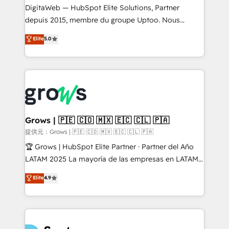
integrations Trusted by RevOps teams to manage
DigitaWeb — HubSpot Elite Solutions, Partner
complex, high-risk CRM migrations and integrations.
depuis 2015, membre du groupe Uptoo. Nous
aidons les ETI et PME B2B à unifier Marketing,
Elite
5.0
Ventes et Service sur HubSpot grâce à la Revenue
Architecture : alignement des équipes, pipeline
prévisible, croissance mesurable. 🔌 Intégrations
complexes : ERP (Divalto, Sage X3, Cegid, Pennylane,
Dynamics..), VOIP (Aircall, Ringover, Modjo), Shopify,
Oneflow. 💻 Développements custom : CRM UI
Extensions (React), Serverless Node.js, Custom
Grows | 🇵🇪 🇨🇴 🇲🇽 🇪🇨 🇨🇱 🇵🇦
Objects, thèmes HubL, agents IA & Breeze AI. 🎯
提供元：Grows | 🇵🇪 🇨🇴 🇲🇽 🇪🇨 🇨🇱 🇵🇦
Secteurs : Industrie, Distribution B2B, SaaS, Services
🏆 Grows | HubSpot Elite Partner · Partner del Año
B2B, Immobilier, Viticulture, Finance. 🚀 Nos livrables
LATAM 2025 La mayoría de las empresas en LATAM
: migration sécurisée, implémentation Marketing +
no tienen un problema de herramientas. Tienen un
Elite
4.9
Sales + Service Hub, synchronisation ERP ↔
problema de orden. Equipos desalineados, datos
HubSpot temps réel, formation équipes. 🏆 +350
dispersos y procesos que dependen de personas
projets livrés. Accrédités HubSpot CRM
clave — no de sistemas. Eso frena el crecimiento,
Implementation, Data Migration & Custom
aunque tengas buena tecnología y ganas de escalar.
Integration. 📩 Parlons de votre projet →