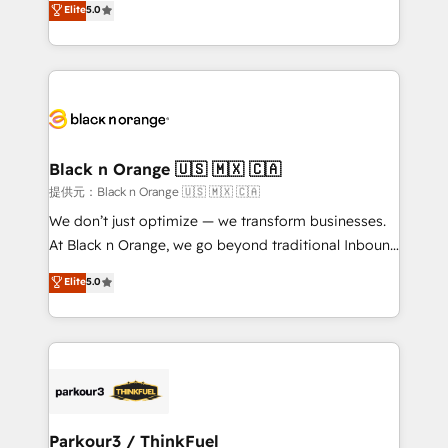
Elite
5.0
impact of your digital transformation, including a
réussite des entreprises passe par l’innovation web,
detailed financial rationale with a focus on ROI and
le marketing digital, et la relation client ! C'est
TCO. As a trusted extension of your team, we
pourquoi, nos experts sont à la fois capables de
believe in the power of partnership. Together, we
gérer votre projet de création de site internet, votre
embark on a transformational journey that sets your
référencement, votre stratégie digitale et le pilotage
business up for long-term success. Unlock your
et l'intégration d'HubSpot ! Les grandes phases d'un
business. If not now, when?
projet HubSpot avec DIGITALISIM : 🧽 Nettoyage,
Black n Orange 🇺🇸 🇲🇽 🇨🇦
migration et intégration des bases de données. 🚀
提供元：Black n Orange 🇺🇸 🇲🇽 🇨🇦
Développement des interfaces avec vos logiciels
We don’t just optimize — we transform businesses.
métiers ⚙️ Configuration de la plateforme HubSpot
At Black n Orange, we go beyond traditional Inbound
📈 Configuration de rapports et tableaux de bord 🤝
Marketing with our exclusive methodologies:
Elite
5.0
Book Process & Guidelines utilisateurs 🎓
BOOMS and BOOST. Together, they form a powerful
Formations des utilisateurs
combination that has driven success for over 800
businesses worldwide. As Elite HubSpot Partners, we
specialize in crafting high-performance growth
strategies that integrate data-driven marketing,
automation, and revenue intelligence to help
companies scale faster and smarter. 🔹 BOOMS:
Parkour3 / ThinkFuel