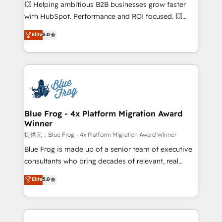
pipeline growth programs • Sales enablement tools
💥 Helping ambitious B2B businesses grow faster
and CRM optimization • Retention strategies with
with HubSpot. Performance and ROI focused. 💥
customer journey mapping 🏅 Elite-Level HubSpot
BBD Boom is the HubSpot partner that can help you
Elite
5.0
Execution • 750+ onboardings and 2,000+
to HubSpot Better. We work with your teams to
implementations • Deep expertise across marketing,
solve all your HubSpot challenges and improve user
sales, and service hubs • Built-in flexibility for
adoption, sales process and marketing results.
startups to global brands
Services 📚 Onboarding your team to HubSpot for
the first time 🔧 Designing and optimising your
HubSpot set-up for better results 🌐 Website design
and build using HubSpot 🔌 Integrating HubSpot
Blue Frog - 4x Platform Migration Award
Winner
with other systems 🎓 Training your teams to be
HubSpot pros 📊 Lead generation services using
提供元：Blue Frog - 4x Platform Migration Award Winner
HubSpot Why us? - SIX HubSpot Accreditations -
Blue Frog is made up of a senior team of executive
awarded by HubSpot after a rigorous process for
consultants who bring decades of relevant, real
CRM, Solutions Architecture, Onboarding , Data
world experience to our client engagements. "Blue
Elite
5.0
Migration, Custom Integration & Platform
Frog is a top, trusted partner in HubSpot's
Enablement -Onboarded over 500 businesses to
ecosystem for a reason. Their team brings over a
HubSpot -Top 1% of partners worldwide -In-house
decade of experience to the table, along with deep
team of 25+ experts Contact us today to help you
knowledge of the HubSpot platform and strategies