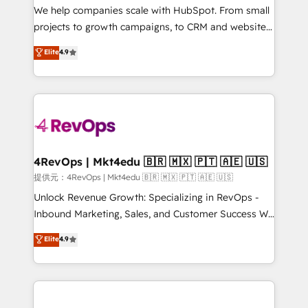
customer lifecycle through seamless integrations,
We help companies scale with HubSpot. From small
ensure long-term adoption with change-
projects to growth campaigns, to CRM and websites.
management programs, and align marketing, sales,
Hire an agency that's experienced in every inch of
Elite
4.9
and service to drive sustainable growth With 6 key
HubSpot and willing to work hand-in-hand with your
HubSpot accreditations and experience across
team to simplify the complex and build a better
hundreds of organizations in dozens of industries,
experience for your team and customers.
there’s a good chance one of our globally integrated
teams has worked with clients just like you Let’s
explore whether S2 is the partner you’ve been
looking for...and get your next big initiative moving!
4RevOps | Mkt4edu 🇧🇷 🇲🇽 🇵🇹 🇦🇪 🇺🇸
提供元：4RevOps | Mkt4edu 🇧🇷 🇲🇽 🇵🇹 🇦🇪 🇺🇸
Unlock Revenue Growth: Specializing in RevOps -
Inbound Marketing, Sales, and Customer Success We
specialize in driving revenue growth for companies
Elite
4.9
across industries through tailored marketing, sales,
and customer success strategies, utilizing RevOps
methodologies. As Latin America's largest HubSpot
partner and a global leader in education market, we