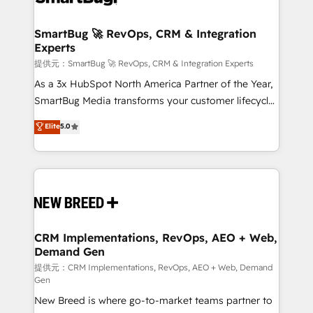
定の代行ではなく、設計の責任」を引き受け、部門横断
"accelerating a mess." ⚙️ Elite Engineering & AI
の統合・浸透・変革管理を実行します。 ▸ CMS戦略設
Scalable Architecture: Zero-technical-debt setup
SmartBug 🚀 RevOps, CRM & Integration
計・構築：リード獲得・CVR・SEOを前提にした情報設
Experts
across all Hubs, validated by our 7 HubSpot
計・導線設計・テンプレート設計をContent Hubで一体
Accreditations. AI-Powered RevOps: Breeze AI,
提供元：SmartBug 🚀 RevOps, CRM & Integration Experts
提供。 ▸ 既存CRM・MAからの移行支援：Salesforce・
custom AI agents, and high-integrity migrations for
As a 3x HubSpot North America Partner of the Year,
Marketo・Pardot等からの移行、カスタム設計、履歴
total reporting clarity. Security & Compliance: SOC 2
SmartBug Media transforms your customer lifecycle
データ移行と活用設計まで。 ▸ AEO対応：ChatGPT・
Type II and HIPAA attested for enterprise-grade data
into a revenue engine. Our unified ecosystem
Elite
5.0
Perplexity等のAI検索からの流入・引用を前提にコンテ
security. 🏆 Why Bluleadz? GTM OS Partner | 16+
includes specialized divisions Globalia (AI &
ンツとサイト構造を最適化。 🏆 なぜ100incを選ぶの
Years Experience | 1,000+ Five-Star Reviews
Software) and Point Success Media (Paid Media),
か？ ✓ HubSpot Eliteパートナー認定 ✓ HubSpotアワ
making this the official home for all three brands. 🔄
ード受賞・HUGリーダー ✓ ISO27001:2022 /
Implementation & Integration - Seamless migrations
ISO9001:2015 取得 ✓ 400社以上の導入実績 ✓
and system integrations powered by Globalia’s
HubSpot大百科 出版 CRM・AI活用に関するご相談、現
technical development team. - 19 HubSpot-certified
状整理の壁打ちなど、構想段階からお気軽にお問い合わ
trainers to drive platform adoption. 📈 Revenue
CRM Implementations, RevOps, AEO + Web,
せください。
Demand Gen
Generation - Full-funnel marketing and high-
performance advertising via Point Success Media. -
提供元：CRM Implementations, RevOps, AEO + Web, Demand
Gen
Expert deployment of Breeze AI and custom agents
New Breed is where go-to-market teams partner to
to automate growth. 🏆 Elite Excellence - 8 platform