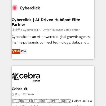
Accredited HubSpot Partner, ensuring smooth setup
tailored to your GTM motion. 🔹 Migrations:
Accredited HubSpot Partner, ensuring migration
from other CRMs to HubSpot without data loss or
Cyberclick | AI-Driven HubSpot Elite
Partner
downtime. 🔹 RevOps Strategy: Align teams,
processes, and data to drive revenue efficiency. 🔹
提供元：Cyberclick | AI-Driven HubSpot Elite Partner
Integrations: Connect HubSpot with your tech stack
Cyberclick is an AI-powered digital growth agency
for better adoption. 🔹 Custom Solutions: Build
that helps brands connect technology, data, and
tailored apps, workflows, and configurations. We are
creativity to achieve measurable results. Founded in
Elite
4.9
SOC 2 Type II and ISO 27001 certified, reinforcing
Barcelona and operating across Spain, LATAM, and
our commitment to data security and compliance. At
the UK, we support global companies in building
OneMetric, we help revenue teams focus on the
smarter marketing, sales, and customer success
OneMetric that matters most: revenue.
strategies. As the only HubSpot Elite Partner in
Iberia (Spain & Portugal), we combine human insight
with intelligent automation to drive sustainable
growth. Our multidisciplinary team designs solutions
Cebra 🦓
that simplify complexity, boost performance, and
提供元：Cebra 🦓
turn innovation into real impact. 🌍 Highlights •
🇨🇱🇧🇷🇲🇽🇪🇸🇺🇸🇨🇴🇵🇪🇵🇦🇸🇻 Cebra 🦓 is a
HubSpot Partner since 2012 • 2022 EMEA Impact