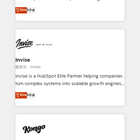
integrations, to RevOps and training. We align
focus is on fine-tuning and enhancing your growth,
Elite
5.0
HubSpot with your business needs. 🌟 Proven
sales, and marketing operations. Unlike conventional
Results: We’ve helped businesses of all sizes
marketing agencies, we dive deep into the
accelerate revenue growth, improve operational
operational aspects of your business, ensuring that
efficiency, and achieve ROI. 🔧 Flexible Service
each cog in your growth machine is well-oiled and
Packages: Choose ongoing support or project-based
functioning optimally. With our expertise in leading
solutions. We offer service packages designed to fit
platforms like Salesforce and HubSpot, we bring a
your requirements. Contact us today!
wealth of knowledge and experience to the table.
Invise
Our strategies are tailored to your business's unique
提供元：Invise
needs, ensuring a personalized approach that aligns
Invise is a HubSpot Elite Partner helping companies
with your growth objectives.
turn complex systems into scalable growth engines.
We combine strategy, technology and change
Elite
5.0
management to drive measurable results. As part of
the fast-growing Siloy Group, we unite more than
250+ HubSpot experts across Europe – ready to
build a CRM architecture optimized to support your
business goals. Talk to us if you’re looking to: -
Connect marketing, sales and operations around one