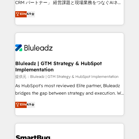
CRM パートナー」 経営課題と現場業務をつなぐAIネイ
ティブ・エージェンシーとして、HubSpot Eliteの実装
Elite
4.9
力で顧客フロント業務を再設計します。 💡 100inc は何
をする会社か？ HubSpotを共通基盤に、AIエージェン
トを組み込んだ顧客フロント業務（マーケティング・営
業・CS）を組織全体で設計・実装する日本のAIネイテ
ィブ・エージェンシーです。事業部・グループ会社・部
門が分立する組織で、データと業務プロセスのサイロ化
を、CRMを軸とした全社共通基盤に再構築します。意
Bluleadz | GTM Strategy & HubSpot
Implementation
思決定者・PMO・現場担当者に並走します。 1️⃣
HubSpot導入・活用支援 顧客データの一元化から、
提供元：Bluleadz | GTM Strategy & HubSpot Implementation
GTMの見える化・自動化まで。全Hub統合運用、デー
As HubSpot's most reviewed Elite partner, Bluleadz
タ品質設計、グループ横断のCRM統合に対応します。
bridges the gap between strategy and execution. We
2️⃣ AIエージェント組織構築 営業・マーケティング業務
don't just "set up tools" — we install the GTM
Elite
4.9
の一部をAIが自律実行する組織への移行を設計・実装。
Operating System (GTM OS) to align your leadership
Breeze・Claude等をHubSpotと連携させ、役割定義・
and engineer a portal that drives predictable
運用ルール・成果指標まで含めて設計します。 3️⃣ 全社
revenue velocity. 🚀 GTM Strategy & Alignment
DX × AI推進のPMO伴走支援 複数部門をまたぐDX×AI変
Workshops & Sprints: Identify "Valleys of Death"
革を、構想から実装・定着までPMOとして主導。「設
stalling growth. Fix your ICP, Math, and Story to stop