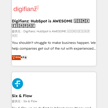
decisions with data - Find a new voice and reach
customer experiences, integrate systems, and
more people - Get the most out of your HubSpot
supercharge revenue operations Key services: • CRM
investment
Implementation • Systems Integration • Digital
Transformation / Web Development • RevOps &
Digifianz: HubSpot is AWESOME 🇺🇸🇲🇽
🇪🇸🇦🇷🇦🇪
Sales Consulting • Marketing Automation What
makes us different? 🚀 Top 0.5% of global HubSpot
提供元：Digifianz: HubSpot is AWESOME 🇺🇸🇲🇽🇪🇸🇦🇷
🇦🇪
agencies ⚙️ The strongest technical ability and
You shouldn't struggle to make business happen. We
integration capabilities 💼 Consultative, long-term
help companies get out of the rut with experienced,
partners who will embed ourselves into your
process-oriented teams implementing HubSpot
business, processes and systems 🏢 We specialise in
Elite
4.9
Marketing, Sales, Service, CMS and Operations Hub,
working with mid-market and enterprise
so selling and actually engaging with your customers
organisations, global organisations and those with
feels easy and pain-free. We are a top ranked
complex use cases 🏆 CRM Implementation,
HubSpot Elite Partner, winner of Rookie of the Year
Platform Enablement, Custom Integration and
and Customer First Awards, 4.9/5 rating in HubSpot
Onboarding Accredited 🔐 ISO27001 & ISO9001
Reviews and 4.9/5 rating in Clutch Reviews. Digifianz
Certified
helps the following industries: logistics & 3PL, home
Six & Flow
improvement & construction, branding and
提供元：Six & Flow
commercialization, real estate, health, education,