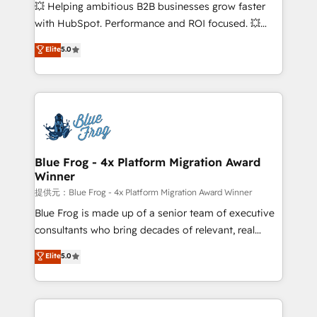
pipeline growth programs • Sales enablement tools
💥 Helping ambitious B2B businesses grow faster
and CRM optimization • Retention strategies with
with HubSpot. Performance and ROI focused. 💥
customer journey mapping 🏅 Elite-Level HubSpot
BBD Boom is the HubSpot partner that can help you
Elite
5.0
Execution • 750+ onboardings and 2,000+
to HubSpot Better. We work with your teams to
implementations • Deep expertise across marketing,
solve all your HubSpot challenges and improve user
sales, and service hubs • Built-in flexibility for
adoption, sales process and marketing results.
startups to global brands
Services 📚 Onboarding your team to HubSpot for
the first time 🔧 Designing and optimising your
HubSpot set-up for better results 🌐 Website design
and build using HubSpot 🔌 Integrating HubSpot
Blue Frog - 4x Platform Migration Award
Winner
with other systems 🎓 Training your teams to be
HubSpot pros 📊 Lead generation services using
提供元：Blue Frog - 4x Platform Migration Award Winner
HubSpot Why us? - SIX HubSpot Accreditations -
Blue Frog is made up of a senior team of executive
awarded by HubSpot after a rigorous process for
consultants who bring decades of relevant, real
CRM, Solutions Architecture, Onboarding , Data
world experience to our client engagements. "Blue
Elite
5.0
Migration, Custom Integration & Platform
Frog is a top, trusted partner in HubSpot's
Enablement -Onboarded over 500 businesses to
ecosystem for a reason. Their team brings over a
HubSpot -Top 1% of partners worldwide -In-house
decade of experience to the table, along with deep
team of 25+ experts Contact us today to help you
knowledge of the HubSpot platform and strategies