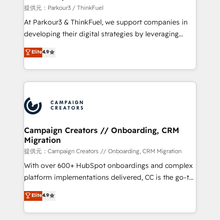
Demand generation for all your buyers With BOOMS,
提供元：Parkour3 / ThinkFuel
you invest in 100% of your buyers, accelerating your
At Parkour3 & ThinkFuel, we support companies in
growth and positioning yourself as an undisputed
developing their digital strategies by leveraging
leader. 🔹 BOOST: Optimize your digital
technologies and automating their marketing and
Elite
4.9
transformation process A methodology designed to
sales processes to generate growth. Our offer spans
implement HubSpot effectively and optimize your
from Strategy to Operations. We specialize in CRM
digital processes. 🔹 Trusted by Industry Leaders
onboarding and implementation, web design, sales
With an average rating of 4.9/5 and a proven track
& marketing automation, and digital marketing. With
record of business transformation, our growth-first
extensive experience working with tech companies
approach has helped brands dominate their
and manufacturers since 2002, we are committed to
markets.
empowering our clients and developing their
Campaign Creators // Onboarding, CRM
Migration
autonomy. Get to grips with HubSpot through
guided implementation and seamless integration of
提供元：Campaign Creators // Onboarding, CRM Migration
the CRM platform into your digital ecosystem. Would
With over 600+ HubSpot onboardings and complex
you like support in deploying your inbound
platform implementations delivered, CC is the go-to
marketing strategy? We'll provide support tailored
Elite Solutions Partner for businesses ready to
Elite
4.9
to your needs and sales objectives. With 125+
migrate, replatform, and scale smarter. We specialize
certifications, we are part of the most certified
in high-impact CRM and CMS migrations and