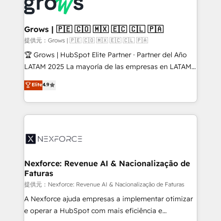
workflows; automation agents; process optimization
digitaweb.com
inside HubSpot. 🏆 Industry Experience: 🏥
Healthcare: HIPAA implementations; secure data
Grows | 🇵🇪 🇨🇴 🇲🇽 🇪🇨 🇨🇱 🇵🇦
workflows 💼 Financial Services: compliant
提供元：Grows | 🇵🇪 🇨🇴 🇲🇽 🇪🇨 🇨🇱 🇵🇦
workflows; audit-ready reporting ⚖️ Legal: client
🏆 Grows | HubSpot Elite Partner · Partner del Año
intake; pipeline and document workflows 🛒 E-
LATAM 2025 La mayoría de las empresas en LATAM
Commerce: Shopify, WooCommerce; lifecycle and
no tienen un problema de herramientas. Tienen un
Elite
4.9
revenue automation 🏢 Real Estate: deal pipelines;
problema de orden. Equipos desalineados, datos
portfolio and lifecycle management 🏭
dispersos y procesos que dependen de personas
Manufacturing: ERP integrations; operational
clave — no de sistemas. Eso frena el crecimiento,
alignment 🛡️ Compliance & Data Considerations:
aunque tengas buena tecnología y ganas de escalar.
HIPAA-aware; CASL-compliant; GDPR-ready
⚙️ Grows ordena los procesos comerciales, alinea
implementations where required 💡 Why 500+
marketing, ventas y servicio, e implementa HubSpot
Clients Choose Us: Elite Partner; technical, fast, and
de forma que genera resultados reales desde las
Nexforce: Revenue AI & Nacionalização de
built to scale.
Faturas
primeras semanas — no meses. 🤝 No entregamos
proyectos y nos vamos. Nos quedamos como
提供元：Nexforce: Revenue AI & Nacionalização de Faturas
socios estratégicos, ayudando a sostener y escalar
A Nexforce ajuda empresas a implementar otimizar
lo que construimos juntos. Porque crecer sin orden
e operar a HubSpot com mais eficiência e
no es crecer — es solo moverse rápido. 🌎