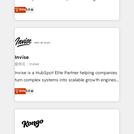
integrations, to RevOps and training. We align
focus is on fine-tuning and enhancing your growth,
Elite
5.0
HubSpot with your business needs. 🌟 Proven
sales, and marketing operations. Unlike conventional
Results: We’ve helped businesses of all sizes
marketing agencies, we dive deep into the
accelerate revenue growth, improve operational
operational aspects of your business, ensuring that
efficiency, and achieve ROI. 🔧 Flexible Service
each cog in your growth machine is well-oiled and
Packages: Choose ongoing support or project-based
functioning optimally. With our expertise in leading
solutions. We offer service packages designed to fit
platforms like Salesforce and HubSpot, we bring a
your requirements. Contact us today!
wealth of knowledge and experience to the table.
Invise
Our strategies are tailored to your business's unique
提供元：Invise
needs, ensuring a personalized approach that aligns
Invise is a HubSpot Elite Partner helping companies
with your growth objectives.
turn complex systems into scalable growth engines.
We combine strategy, technology and change
Elite
5.0
management to drive measurable results. As part of
the fast-growing Siloy Group, we unite more than
250+ HubSpot experts across Europe – ready to
build a CRM architecture optimized to support your
business goals. Talk to us if you’re looking to: -
Connect marketing, sales and operations around one