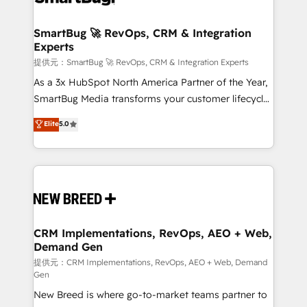
定の代行ではなく、設計の責任」を引き受け、部門横断
"accelerating a mess." ⚙️ Elite Engineering & AI
の統合・浸透・変革管理を実行します。 ▸ CMS戦略設
Scalable Architecture: Zero-technical-debt setup
SmartBug 🚀 RevOps, CRM & Integration
計・構築：リード獲得・CVR・SEOを前提にした情報設
Experts
across all Hubs, validated by our 7 HubSpot
計・導線設計・テンプレート設計をContent Hubで一体
Accreditations. AI-Powered RevOps: Breeze AI,
提供元：SmartBug 🚀 RevOps, CRM & Integration Experts
提供。 ▸ 既存CRM・MAからの移行支援：Salesforce・
custom AI agents, and high-integrity migrations for
As a 3x HubSpot North America Partner of the Year,
Marketo・Pardot等からの移行、カスタム設計、履歴
total reporting clarity. Security & Compliance: SOC 2
SmartBug Media transforms your customer lifecycle
データ移行と活用設計まで。 ▸ AEO対応：ChatGPT・
Type II and HIPAA attested for enterprise-grade data
into a revenue engine. Our unified ecosystem
Elite
5.0
Perplexity等のAI検索からの流入・引用を前提にコンテ
security. 🏆 Why Bluleadz? GTM OS Partner | 16+
includes specialized divisions Globalia (AI &
ンツとサイト構造を最適化。 🏆 なぜ100incを選ぶの
Years Experience | 1,000+ Five-Star Reviews
Software) and Point Success Media (Paid Media),
か？ ✓ HubSpot Eliteパートナー認定 ✓ HubSpotアワ
making this the official home for all three brands. 🔄
ード受賞・HUGリーダー ✓ ISO27001:2022 /
Implementation & Integration - Seamless migrations
ISO9001:2015 取得 ✓ 400社以上の導入実績 ✓
and system integrations powered by Globalia’s
HubSpot大百科 出版 CRM・AI活用に関するご相談、現
technical development team. - 19 HubSpot-certified
状整理の壁打ちなど、構想段階からお気軽にお問い合わ
trainers to drive platform adoption. 📈 Revenue
CRM Implementations, RevOps, AEO + Web,
せください。
Demand Gen
Generation - Full-funnel marketing and high-
performance advertising via Point Success Media. -
提供元：CRM Implementations, RevOps, AEO + Web, Demand
Gen
Expert deployment of Breeze AI and custom agents
New Breed is where go-to-market teams partner to
to automate growth. 🏆 Elite Excellence - 8 platform