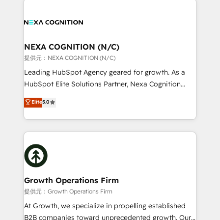
help desk Unified revenue operations Dynamic
sales, service, CMS and integrations. We work with
website development Award-winning creative
all businesses, from start-up to Enterprise, and have
design We live and breathe HubSpot and are ready
delivered the largest HubSpot implementations in
to take on real challenges!
the world. Our human approach to digital
NEXA COGNITION (N/C)
transformation is designed for businesses who want
提供元：NEXA COGNITION (N/C)
to grow. And we're passionate about APAC
Leading HubSpot Agency geared for growth. As a
businesses leading the world in technology, agility
HubSpot Elite Solutions Partner, Nexa Cognition
and productivity. We also have a proven track
ranks in the top 1% of global HubSpot Partners and
Elite
5.0
record migrating businesses from CRM & Marketing
has been one of the longest-standing partners since
Platforms such as Salesforce, Dynamics, Pipedrive,
2012. We empower businesses to harness the full
and Marketo onto HubSpot. Our methodology
potential of HubSpot by combining strategic
literally transforms the way the businesses we work
insights with technical excellence, we deliver
with attract and retain customers, manage their
bespoke HubSpot solutions tailored to drive
business people and processes, and how they
measurable growth and operational efficiency. Why
service their customers.
Choose Nexa Cognition? 🚀 HubSpot Expertise: Our
Growth Operations Firm
certified team specialises in CRM implementation,
提供元：Growth Operations Firm
marketing automation, and revenue operations. 🤝
At Growth, we specialize in propelling established
Custom Solutions: From onboarding and
B2B companies toward unprecedented growth. Our