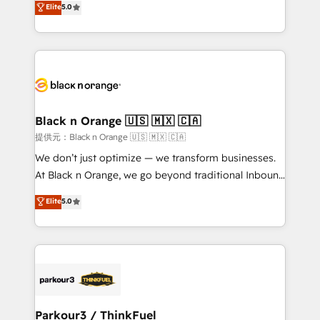
Elite
5.0
impact of your digital transformation, including a
réussite des entreprises passe par l’innovation web,
detailed financial rationale with a focus on ROI and
le marketing digital, et la relation client ! C'est
TCO. As a trusted extension of your team, we
pourquoi, nos experts sont à la fois capables de
believe in the power of partnership. Together, we
gérer votre projet de création de site internet, votre
embark on a transformational journey that sets your
référencement, votre stratégie digitale et le pilotage
business up for long-term success. Unlock your
et l'intégration d'HubSpot ! Les grandes phases d'un
business. If not now, when?
projet HubSpot avec DIGITALISIM : 🧽 Nettoyage,
Black n Orange 🇺🇸 🇲🇽 🇨🇦
migration et intégration des bases de données. 🚀
提供元：Black n Orange 🇺🇸 🇲🇽 🇨🇦
Développement des interfaces avec vos logiciels
We don’t just optimize — we transform businesses.
métiers ⚙️ Configuration de la plateforme HubSpot
At Black n Orange, we go beyond traditional Inbound
📈 Configuration de rapports et tableaux de bord 🤝
Marketing with our exclusive methodologies:
Elite
5.0
Book Process & Guidelines utilisateurs 🎓
BOOMS and BOOST. Together, they form a powerful
Formations des utilisateurs
combination that has driven success for over 800
businesses worldwide. As Elite HubSpot Partners, we
specialize in crafting high-performance growth
strategies that integrate data-driven marketing,
automation, and revenue intelligence to help
companies scale faster and smarter. 🔹 BOOMS:
Parkour3 / ThinkFuel