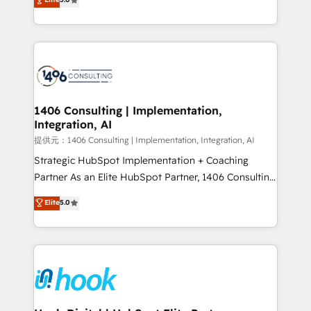
tailored solutions that drive results by leveraging
HubSpot’s platform and data to fuel success.
Technical Solutions: - HubSpot Technical Consulting -
HubSpot CRM Implementation - HubSpot
Onboarding - Data Migration & Integrations -
Technical Audit & Optimization Strategic Solutions: -
Revenue Operations - Inbound Marketing -
1406 Consulting | Implementation,
Integration, AI
Outbound Marketing - HubSpot CMS Website
Design & Development We empower our clients to
提供元：1406 Consulting | Implementation, Integration, AI
reach their full potential by providing transparent,
Strategic HubSpot Implementation + Coaching
relationship-driven support. With over 300 HubSpot
Partner As an Elite HubSpot Partner, 1406 Consulting
certifications and accreditations, we deliver both the
helps mid-market revenue teams transform how
Elite
5.0
technical know-how and strategic guidance you
they sell, market, and serve. We don't just build your
need to succeed.
HubSpot—we teach your team to own it, then stay
to help you keep winning. What We Do ⚙️ CRM
Implementations across Marketing, Sales, Service,
Data & Content 📈 Sales & Marketing Alignment +
Revenue Team Enablement 🤖 Breeze AI & Custom
Agent Creation 🔄 Custom Integrations & Data