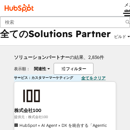
メ
ュ
戻る
全てのSolutions Partner
ビルド
ソリューションパートナー
の結果、2,836件
表示順：
関連性
フィルター
サービス：カスタマーマーケティング
全てをクリア
株式会社100
提供元：株式会社100
🏢 HubSpot × AI Agent × DX を統合する「Agentic