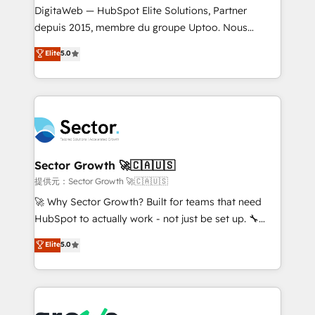
integrations Trusted by RevOps teams to manage
DigitaWeb — HubSpot Elite Solutions, Partner
complex, high-risk CRM migrations and integrations.
depuis 2015, membre du groupe Uptoo. Nous
aidons les ETI et PME B2B à unifier Marketing,
Elite
5.0
Ventes et Service sur HubSpot grâce à la Revenue
Architecture : alignement des équipes, pipeline
prévisible, croissance mesurable. 🔌 Intégrations
complexes : ERP (Divalto, Sage X3, Cegid, Pennylane,
Dynamics..), VOIP (Aircall, Ringover, Modjo), Shopify,
Oneflow. 💻 Développements custom : CRM UI
Extensions (React), Serverless Node.js, Custom
Sector Growth 🚀🇨🇦🇺🇸
Objects, thèmes HubL, agents IA & Breeze AI. 🎯
提供元：Sector Growth 🚀🇨🇦🇺🇸
Secteurs : Industrie, Distribution B2B, SaaS, Services
🚀 Why Sector Growth? Built for teams that need
B2B, Immobilier, Viticulture, Finance. 🚀 Nos livrables
HubSpot to actually work - not just be set up. 🔧
: migration sécurisée, implémentation Marketing +
HubSpot Experts: Onboarding, migrations,
Elite
5.0
Sales + Service Hub, synchronisation ERP ↔
automation, and training built for adoption. ⚡ Highly
HubSpot temps réel, formation équipes. 🏆 +350
Technical Execution: ERP, EMR and Custom
projets livrés. Accrédités HubSpot CRM
Integrations; complex builds delivered in weeks, not
Implementation, Data Migration & Custom
months. 🤖 AI Consulting & Agents: AI-powered
Integration. 📩 Parlons de votre projet →