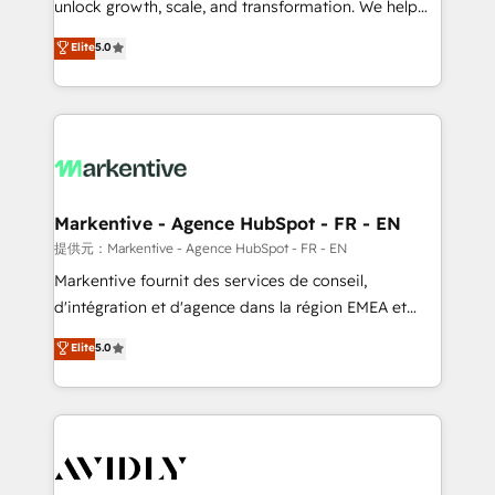
unlock growth, scale, and transformation. We help
accreditations and deep HIPAA-compliance
companies activate HubSpot’s AI-powered
expertise. - A team of 250+ experts dedicated to
Elite
5.0
customer platform and operationalize HubSpot’s
your resilient growth.
Loop Marketing framework through expert-led
services, smart agents, and purpose-built apps,
tailored to your business. Together, we unlock
results, fast. ⚙️CRM & RevOps: Align all Hubs to your
buyer journey for clean data, scalability, & reporting.
🎯Demand Gen & ABM: Drive pipeline with inbound,
Markentive - Agence HubSpot - FR - EN
ABM, AEO, SEO, & paid media. 👩‍💻Web Design:
提供元：Markentive - Agence HubSpot - FR - EN
Build high-performing websites with UX, messaging,
Markentive fournit des services de conseil,
& conversion strategy that drive results. 🤖AI
d'intégration et d'agence dans la région EMEA et
Strategy: Activate Breeze Agents, configure HubSpot
North America. Avec plus de 115 experts en
Elite
5.0
AI, & maximize AEO with tailored AI services. 🧩
marketing automation, Growth, Revops, CRM et
Integrations: Extend HubSpot with custom
webdesign. Markentive is both a consulting firm, a
integrations, hosting, & maintenance.
digital agency and an integrator. With over 115
experts in marketing automation, growth, revops,
CRM and webdesign (We focus on EMEA - USA
customers).