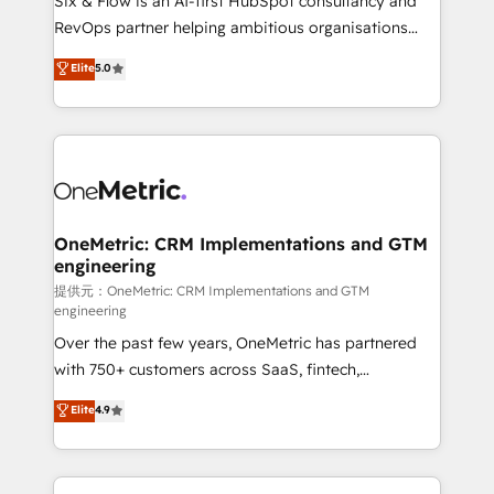
Six & Flow is an AI-first HubSpot consultancy and
SaaS, Software Dev & IT and consulting, make the
RevOps partner helping ambitious organisations
most out of their HubSpot experience operating in
grow with clarity, confidence, and intelligence.
Elite
5.0
the United States, EU, UAE, Mexico and Latin
Operating across the UK, Netherlands, Ireland, and
America. From casual user to super fan: make
Canada, we’ve delivered thousands of successful
HubSpot an experience you LOVE!
HubSpot projects for mid-market and enterprise
clients worldwide, with over 10 years experience. We
combine HubSpot, data, and AI to design connected
go-to-market systems that align people, process,
and technology for predictable, scalable revenue
OneMetric: CRM Implementations and GTM
engineering
growth. Our expertise spans RevOps, CRM and data
architecture, AI enablement, and strategic marketing,
提供元：OneMetric: CRM Implementations and GTM
engineering
delivered through our proprietary FLAIR framework
Over the past few years, OneMetric has partnered
for responsible AI adoption. As a HubSpot Elite
with 750+ customers across SaaS, fintech,
Partner and ISO 27001:2022 certified consultancy,
healthcare, real estate, and other industries. With
we blend strategy, creativity, and technology to help
Elite
4.9
150+ HubSpot-certified experts, we deliver scalable
organisations scale smarter and grow stronger.
solutions to complex GTM and RevOps challenges.
Our Expertise 🔹 Onboarding & Implementation: