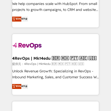
customer lifecycle through seamless integrations,
We help companies scale with HubSpot. From small
ensure long-term adoption with change-
projects to growth campaigns, to CRM and websites.
management programs, and align marketing, sales,
Hire an agency that's experienced in every inch of
Elite
4.9
and service to drive sustainable growth With 6 key
HubSpot and willing to work hand-in-hand with your
HubSpot accreditations and experience across
team to simplify the complex and build a better
hundreds of organizations in dozens of industries,
experience for your team and customers.
there’s a good chance one of our globally integrated
teams has worked with clients just like you Let’s
explore whether S2 is the partner you’ve been
looking for...and get your next big initiative moving!
4RevOps | Mkt4edu 🇧🇷 🇲🇽 🇵🇹 🇦🇪 🇺🇸
提供元：4RevOps | Mkt4edu 🇧🇷 🇲🇽 🇵🇹 🇦🇪 🇺🇸
Unlock Revenue Growth: Specializing in RevOps -
Inbound Marketing, Sales, and Customer Success We
specialize in driving revenue growth for companies
Elite
4.9
across industries through tailored marketing, sales,
and customer success strategies, utilizing RevOps
methodologies. As Latin America's largest HubSpot
partner and a global leader in education market, we