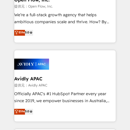
HubSpot.
absolute clarity, derived from a well-defined
提供元：Open Flow, Inc.
strategy, executed well, and reported on with clear
We’re a full-stack growth agency that helps
results. The culture is driven by core values; Joy, Grit,
ambitious companies scale and thrive. How? By
Accountability, Curiosity, Authenticity, Growth
upgrading and streamlining every single revenue-
Elite
5.0
Mindedness, and Clarity. We are driven to win for the
generating aspect of your business. We’re proud
collective good of the company and its clientele, and
HubSpot Elite Solutions Partners and devout CRM
dedicated to breaking the mold from the agency of
nerds who can harness HubSpot’s custom digital
the past into the consultancy of the future. Great
tools to improve each touchpoint of your customer
things are happening.
experience. Working hand-in-hand with your team,
we’ll assemble a RevOps machine that drives more
traffic, generates better leads and crushes your
Avidly APAC
revenue goals. We've worked with thousands of
提供元：Avidly APAC
HubSpot customers and we'd love to work with you
Officially APAC's #1 HubSpot Partner every year
too! Clients come to us for: Advanced CRM solutions
since 2019, we empower businesses in Australia,
System Integrations both Custom and Native to
New Zealand, and globally to realise their full
Elite
5.0
HubSpot Data System Migrations between systems
potential through enterprise HubSpot CRM
to HubSpot New lead generation strategies Time-
implementation. And we deliver best practice across
saving automations Fresh growth campaigns Robust
the whole HubSpot platform, covering marketing,