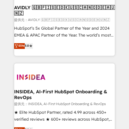
AVIDLY 🇬🇧🇫🇮🇸🇪🇩🇰🇺🇸🇨🇦🇳🇴🇩🇪🇦🇺
🇳🇿
提供元：AVIDLY 🇬🇧🇫🇮🇸🇪🇩🇰🇺🇸🇨🇦🇳🇴🇩🇪🇦🇺🇳🇿
HubSpot’s 5x Global Partner of the Year and 2024
EMEA & APAC Partner of the Year. The world’s most
experienced and fully accredited HubSpot Solutions
Elite
5.0
Partner. 🚀 With 2,750+ HubSpot projects delivered
and 370+ specialists across EMEA, APAC and NAM,
we de-risk complex CRM programmes and
accelerate ROI across every HubSpot Hub. 🧭 From
multi-region migrations to AI-powered automation,
we turn complexity into clarity, human at global
scale. 🏆 HubSpot’s CEO called us “the partner of the
INSIDEA, AI-First HubSpot Onboarding &
RevOps
future.” Others agree it is proof of trust built through
measurable impact.
提供元：INSIDEA, AI-First HubSpot Onboarding & RevOps
★ Elite HubSpot Partner, rated 4.99 across 450+
verified reviews ★ 600+ reviews across HubSpot,
G2 & Clutch ★ 150+ in-house HubSpot-certified