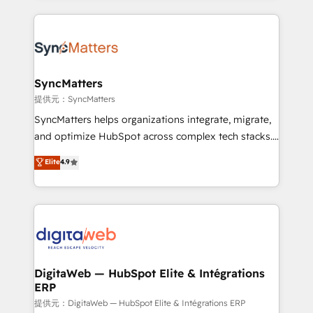
knowledge retrieval—built in HubSpot. ⚡ Fast-Track
experience with CRM, Marketing, Sales & Service
& Growth-Track Services Fast-Track: Rapid HubSpot
implementations - 500+ successful onboardings -
onboarding in weeks Growth-Track: Unlock
Own back-end developers - Complex data
advanced optimization & adoption 📍 São Paulo, BR
migrations (e.g. Salesforce, MS Dynamics, Perfect
• Des Moines, IA • New York, NY
View, SuperOffice) - Custom integrations (e.g. MS
SyncMatters
Business Central, Navision, AX, SAP, Exact, AFAS) We
提供元：SyncMatters
focus on growing B2B companies in the SME sector
SyncMatters helps organizations integrate, migrate,
such as manufacturing, SaaS, business services and
and optimize HubSpot across complex tech stacks.
wholesaler companies. As an experienced HubSpot
From CRM data migrations to real-time integrations
Elite
4.9
partner, we know how important user adoption is.
and portal consolidations, we ensure clean, reliable
That's why we have developed a step-by-step
data across every system. Core Solutions: -
implementation process that focuses on user
HubSpot CRM Data Migration - Custom HubSpot
adoption. We’re experts on connecting data,
Integrations (ERP, SaaS, APIs) - Real-Time Data
technology and people with each other. Together we
Synchronization - HubSpot Portal Consolidation -
strive for optimal customer processes and
Data Quality & Deduplication Use Cases: - Salesforce
experiences. Systony – We believe you can grow!
to HubSpot migrations - HubSpot and NetSuite or
DigitaWeb — HubSpot Elite & Intégrations
ERP
ERP integrations - Multi-system data
synchronization - Fixing broken or unreliable
提供元：DigitaWeb — HubSpot Elite & Intégrations ERP