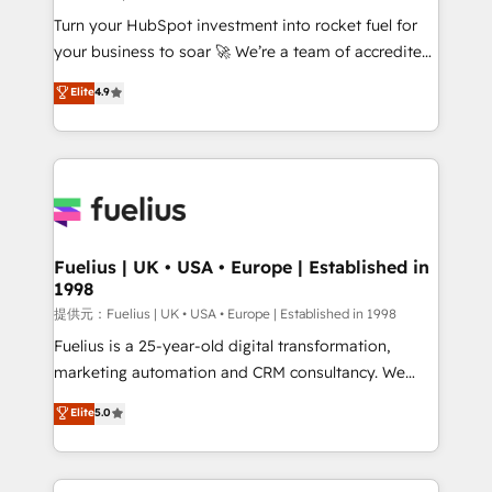
now... ISO 42001: 2023 certified • Exclusive AI
Turn your HubSpot investment into rocket fuel for
'GuardHub' governance framework, based on ISO
your business to soar 🚀 We’re a team of accredited
42001 - helping you 'organise complexity' 𝗥𝗲𝗮𝗱𝘆
HubSpot experts ready to help you. We can
𝗳𝗼𝗿 𝘁𝗵𝗲 𝗻𝗲𝘅𝘁 𝘀𝘁𝗲𝗽? Click the 👈 '𝗖𝗼𝗻𝘁𝗮𝗰𝘁
Elite
4.9
implement the platform into complex business
𝗯𝘂𝘀𝗶𝗻𝗲𝘀𝘀' button to get in touch (𝘸𝘦'𝘳𝘦 𝘴𝘶𝘱𝘦𝘳
environments, optimise what you've got and make
𝘳𝘦𝘴𝘱𝘰𝘯𝘴𝘪𝘷𝘦)
sure you can actually use it, build your website in
HubSpot or create an inbound marketing strategy
for you and execute it on HubSpot. We are on the
G-Cloud 14 CCS (Crown Commercial Service)
framework, meaning we've been accredited by
Fuelius | UK • USA • Europe | Established in
1998
HubSpot and vetted by the CCS, which means we
can support public sector companies as well the
提供元：Fuelius | UK • USA • Europe | Established in 1998
other ones listed in our profile. Our services: -
Fuelius is a 25-year-old digital transformation,
HubSpot implementation - HubSpot CMS website
marketing automation and CRM consultancy. We
build We can do lots of things. But everything we do
enable mid-market and enterprise clients to
Elite
5.0
is there for you to: - Grow revenue, and run your
maximise their return from digital and fuel their
business more efficiently - Build stronger
growth. We modernise platforms, streamline
relationships with customers - Make better
operations that are causing inefficiencies, improve