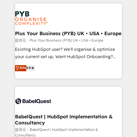
Canadian agencies, and we both hold Onboarding
onboarding from platforms like Salesforce, NetSuite,
Accreditations. Based in Canada (coast to coast), our
Zoho, Pardot, Marketo, Microsoft Dynamics, Wix,
services are offered in both English & French.
WordPress and legacy CRMs, turning fragmented
systems into unified, growth-ready HubSpot
architectures that accelerate revenue operations and
Plus Your Business (PYB) UK • USA • Europe
performance. - Multi-object CRM migration, cleanup,
提供元：Plus Your Business (PYB) UK • USA • Europe
and implementation. - Pre-built and custom
Existing HubSpot user? We'll organise & optimize
integrations across your full tech stack. - Custom
your current set up. Want HubSpot Onboarding?
object setup, CMS builds, and full-funnel automation.
We'll customise your CRM & automate your business
Elite
5.0
- Dashboards, lifecycle campaigns, and lead
processes. Welcome to our Profile! We can help
nurturing sequences. - Cross-hub setup across
with... • CRM implementation, reports & workflows,
Marketing, Sales, Operations, and Service Hubs. -
and team training • CRM migration: Salesforce,
Ongoing optimization, managed support, and
Pipedrive, Dynamics etc • Technical projects inc.
scalable retainers. Let’s make HubSpot your most
Custom API integrations & ERP systems inc. SAP and
powerful growth engine. Built to convert, scale, and
Netsuite A little about us... • Boutique 'Elite' Team (12
drive results.
super skilled members) • 150+ Clients for Sales Hub,
BabelQuest | HubSpot Implementation &
Consultancy
Marketing Hub, Service Hub, Data Hub and Website
(CMS) • ISO/IEC 27001:2022, ISO 9001:2015 and
提供元：BabelQuest | HubSpot Implementation &
Consultancy