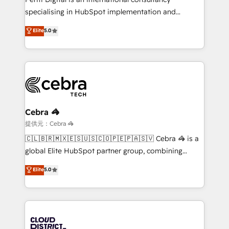
Award: Best Integration • 150+ successful HubSpot
specialising in HubSpot implementation and
projects • Clients in 30+ industries • Proprietary
Antropic's Claude business transformation, with
Elite
5.0
technology for integrations • Multilingual team:
offices in Dublin, Munich, Rotterdam, Lisbon, and
English, Spanish, Portuguese & Italian 👉 Grow
New York. We help organisations unlock their full
smarter with AI and HubSpot.
revenue potential by deeply integrating core
business systems, ERP, e-commerce platforms, and
beyond, with HubSpot, and layering Anthropic's
Claude AI across the processes that matter most.
From automating complex workflows to surfacing
Cebra 🦓
insights buried in data, we build intelligent systems
提供元：Cebra 🦓
that think, connect, and scale. Our approach goes
🇨🇱🇧🇷🇲🇽🇪🇸🇺🇸🇨🇴🇵🇪🇵🇦🇸🇻 Cebra 🦓 is a
beyond configuration. We embed ourselves in our
global Elite HubSpot partner group, combining
clients' operations, understand how their business
technology, marketing and media expertise across
Elite
5.0
actually runs, and architect solutions that make
Latin America and Southern Europe, with teams
technology work harder — so their people don't
across 9 countries. Born in Chile, we combine local
have to. 900+ customers worldwide have trusted
insight with international reach to help businesses
Periti to turn their data into diamonds. 💎
grow. For over 12 years, we’ve delivered 500+
HubSpot implementations, building end-to-end