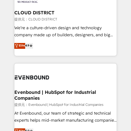
solutions that integrate CRM, AI automation, inbound
and loop marketing, content, and digital creativity.
CLOUD DISTRICT
Our multicultural team works in Spanish, Portuguese,
提供元：CLOUD DISTRICT
and English to design scalable strategies that drive
We’re a culture-driven design and technology
measurable growth. 🌎 Highlights: • 10+ years as a
company made up of builders, designers, and big
HubSpot partner. • 2023 Impact Awards: Platform
thinkers. We blend strategy, design, and
Elite
4.9
Migration Excellence. • Top 3 Partner of the Year
development—always fueled by curiosity—to turn
LATAM 2022, 2023, 2024, 2025. • Partner of the Year
ideas, opportunities, and challenges into meaningful
2024. • Organizer of Aliados.ai (AI, marketing & tech
experiences. To us, technology is more than just
global congress). 👉 Ready to scale your business
code; it’s about creating things that are useful, cool,
with HubSpot? Let Cebra’s experts help you grow
and—most importantly—simple. That’s why we lean
faster, smarter, and with impact.
into bold ideas and shape them into thoughtful
products and strategies that actually make a
Evenbound | HubSpot for Industrial
Companies
difference.
提供元：Evenbound | HubSpot for Industrial Companies
At Evenbound, our team of strategic and technical
experts helps mid-market manufacturing companies
achieve real growth. We specialize in delivering
Elite
5.0