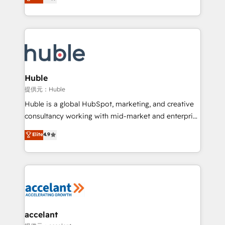
developing a new website to lead generation and
Sales Enablement HubSpot Impact Award 🏆2015
digital marketing; we do it all (and with great
Growth-Driven Design Agency of the Year 🏆2015
results)! In short, our services include: - HubSpot
Became the 5th Agency to reach Diamond 🏆2014
consultancy: onboarding, training, data migration -
HubSpot COS Performance Award 🏆2014 HubSpot
HubSpot development: websites, custom modules,
COS Design Award 🏆2013 HubSpot Marketplace
integrations - Marketing & sales solutions: digital
Provider of the Year 🏆2011 Became a HubSpot
marketing, advertising, campaigns, content and
Huble
Partner 📆Founded in 1997
design We connect people, data and technology to
提供元：Huble
improve customer experiences. With our bright
Huble is a global HubSpot, marketing, and creative
people, exciting ideas and can-do mentality, we
consultancy working with mid-market and enterprise
ensure revenue growth on a daily basis. So tell us
businesses. We go beyond implementation, shaping
Elite
4.9
your challenge; our passionate and growth driven
the strategy, processes, and teams that turn
team of 100+ experts is ready for you! Driving digital
HubSpot into a genuine growth engine. Named
growth | www.brightdigital.com
HubSpot's Global Partner of the Year in 2024,
consistently ranked among their top 5 partners
worldwide, and with over 15 years in the ecosystem,
Huble has built a track record that speaks for itself.
One company, one operating model, delivering
accelant
across offices and consulting teams in the UK, USA,