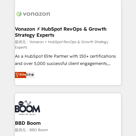
ambitieuses, des grands groupes voulant aller au-
delà d’une simple transformation digitale et des
startups florissantes. Nos 3 grandes expertises sont :
➤ L’intégration de CRM et de méthodologie RevOps
Vonazon ⚡ HubSpot RevOps & Growth
Strategy Experts
pour aligner les équipes marketing, commerciales et
support client (data migration, synchronisation API,
提供元：Vonazon ⚡ HubSpot RevOps & Growth Strategy
Experts
audit et maintenance) ➤ La création de sites internet
As a HubSpot Elite Partner with 150+ certifications
de conversion qui transforment les visiteurs en
and over 5,000 successful client engagements,
opportunités d'affaires ➤ La mise en place de
Vonazon turns marketing complexity into
stratégies d'acquisition marketing (SEO, SEA,
Elite
5.0
measurable, scalable growth. From onboarding to
inbound, automatisation marketing, ABM, IA,
enterprise-grade campaigns, our in-house team
emailing) Informations clés : - 10 ans d'expérience -
builds scalable strategies that drive long-term
100+ intégrations CRM HubSpot réussies - 40
revenue. ⚙️ HubSpot Integration & Optimization •
experts conseil - 150 certifications HubSpot
Seamless CRM, CMS, and automation setup •
cumulées
Complex platform migrations and data cleanups •
Custom APIs and third-party integrations 📈 End-to-
BBD Boom
End Revenue Acceleration • Lifecycle marketing and
提供元：BBD Boom