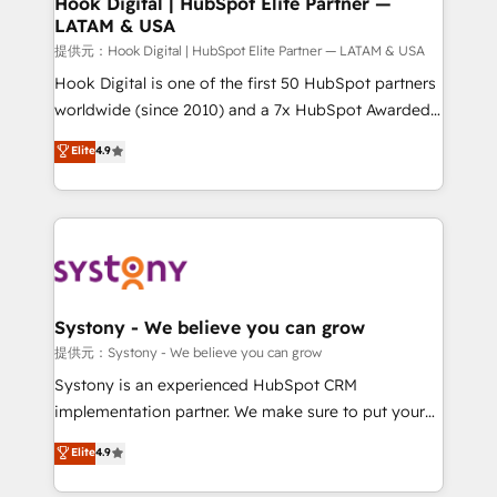
Hook Digital | HubSpot Elite Partner —
LATAM & USA
Migration Why 1406 We become part of your team.
Your team learns while we build. We fix what others
提供元：Hook Digital | HubSpot Elite Partner — LATAM & USA
broke. Built for mid-market reality—practical
Hook Digital is one of the first 50 HubSpot partners
solutions that work with your actual headcount and
worldwide (since 2010) and a 7x HubSpot Awarded
constraints. By the Numbers 🏆 Top 1% of all
Elite Partner. With 500+ projects across the U.S.,
Elite
4.9
HubSpot partners 🔄 Top 5% globally in client
Brazil, and LATAM, we combine global expertise with
retention 📅 10+ years of consistent results Who We
regional experience. Today, we are Brazil’s largest
Serve Revenue teams, marketing leaders, and sales
HubSpot Elite Partner—trusted by companies across
ops at mid-market companies ready to move
the Americas to scale smarter. ⚙️ CRM
beyond spreadsheets into unified systems that
Implementation & Migration Onboarding across all
drive real business results.
Hubs, plus migrations from Salesforce, Pipedrive, RD
Station, Freshdesk, Intercom, and more. Custom
Systony - We believe you can grow
objects, automations, and integrations built for
提供元：Systony - We believe you can grow
growth. 🚀 AI-Driven GTM Orchestration Unify
Systony is an experienced HubSpot CRM
HubSpot with LinkedIn, WhatsApp, email, paid
implementation partner. We make sure to put your
media, and AI voice to drive pipeline. 🤖 AI Custom
organization's needs and goals first and think along
Elite
4.9
Agent Development Deploy AI agents for
with your organization. We are only satisfied once
prospecting, follow-ups, service triage, and
you are too. Why Systony? - 20+ years of