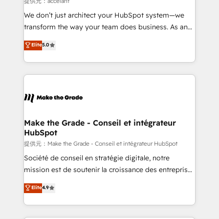
提供元：accelant
Canada, Germany, France, Belgium, Singapore, and
We don’t just architect your HubSpot system—we
South Africa. Certified compliant with ISO/IEC
transform the way your team does business. As an
27001:2022 and ISO 9001:2015 across all seven
Elite HubSpot Solutions Partner, we specialize in
Elite
5.0
international offices and 175+ employees.
creating tailored, end-to-end CRM solutions that
accelerate growth, improve operational efficiency,
and ensure faster time to value on HubSpot. What
sets us apart? Our people-centric approach. From
day one, our team takes the time to deeply
understand your unique needs, crafting custom
strategies that deliver impactful results. Our mission
Make the Grade - Conseil et intégrateur
HubSpot
is to empower you to unlock HubSpot’s full potential
—faster. Through expert training, unmatched
提供元：Make the Grade - Conseil et intégrateur HubSpot
responsiveness, and ongoing support, we equip
Société de conseil en stratégie digitale, notre
your team to adopt new systems with confidence
mission est de soutenir la croissance des entreprises
and achieve a unified, data-driven approach to
B2B à travers l’acquisition de nouveaux clients,
Elite
4.9
customer engagement.
l'intégration CRM et le développement des revenus
auprès de vos comptes existants. En France et à
l'international, nous travaillons avec des ETI