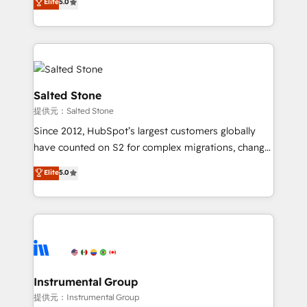
Elite
5.0
experts ★ 1,500+ implementations across 25+
countries ★ AI-first, RevOps-led, onboarding-
obsessed INSIDEA helps growing companies turn
HubSpot into a revenue engine. We onboard your
team, migrate your data, and build AI-powered
workflows that drive adoption from week one, in
Salted Stone
your time zone. What we do: ➤ Onboarding: Live in
提供元：Salted Stone
weeks, with workflows built around your business,
Since 2012, HubSpot’s largest customers globally
not a template. ➤ Migration: Move from any legacy
have counted on S2 for complex migrations, change
CRM. Zero downtime, full data integrity. ➤
management, systems integration, and creative
Implementation: Configure HubSpot to run your
Elite
5.0
solutions that deliver measurable impact and
revenue process. Sales, marketing, and service wired
transform brand experiences As one of the few full-
together. ➤ AI and Integrations: Layer Breeze AI,
service creative agencies in the HubSpot
custom agents, and APIs to remove manual work. ➤
ecosystem, we blend strategy, technology, & award-
Ongoing Management: Monthly tune-ups, feature
winning design to build scalable, globally
rollouts, adoption coaching. Buying HubSpot,
regionalized HubSpot websites, integrated
switching to it, or reviving a stale portal? We are
marketing campaigns, & RevOps frameworks that
Instrumental Group
built for the work.
fuel long-term success We connect the entire
提供元：Instrumental Group