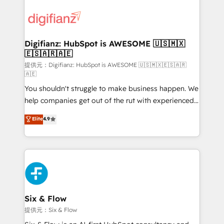
decisions with data - Find a new voice and reach
customer experiences, integrate systems, and
more people - Get the most out of your HubSpot
supercharge revenue operations Key services: • CRM
investment
Implementation • Systems Integration • Digital
Transformation / Web Development • RevOps &
Digifianz: HubSpot is AWESOME 🇺🇸🇲🇽
🇪🇸🇦🇷🇦🇪
Sales Consulting • Marketing Automation What
makes us different? 🚀 Top 0.5% of global HubSpot
提供元：Digifianz: HubSpot is AWESOME 🇺🇸🇲🇽🇪🇸🇦🇷
🇦🇪
agencies ⚙️ The strongest technical ability and
You shouldn't struggle to make business happen. We
integration capabilities 💼 Consultative, long-term
help companies get out of the rut with experienced,
partners who will embed ourselves into your
process-oriented teams implementing HubSpot
business, processes and systems 🏢 We specialise in
Elite
4.9
Marketing, Sales, Service, CMS and Operations Hub,
working with mid-market and enterprise
so selling and actually engaging with your customers
organisations, global organisations and those with
feels easy and pain-free. We are a top ranked
complex use cases 🏆 CRM Implementation,
HubSpot Elite Partner, winner of Rookie of the Year
Platform Enablement, Custom Integration and
and Customer First Awards, 4.9/5 rating in HubSpot
Onboarding Accredited 🔐 ISO27001 & ISO9001
Reviews and 4.9/5 rating in Clutch Reviews. Digifianz
Certified
helps the following industries: logistics & 3PL, home
Six & Flow
improvement & construction, branding and
提供元：Six & Flow
commercialization, real estate, health, education,