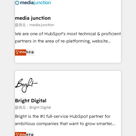
offer unparalleled insights. Operating in five
countries—Brazil, UAE (Abu Dhabi/Dubai/Sharjah),
Mexico, USA, and Portugal—we've executed over a
media junction
hundred successful operations. Our approach,
提供元：media junction
rooted in RevOps principles, integrates analysis,
We are one of HubSpot's most technical & proficient
training, planning, and qualification. Leveraging
partners in the area of re-platforming, website
technology, data analytics, CRM optimization, and
design & development. We specialize in multi-hub
Elite
5.0
inbound marketing tactics, we focus on
implementations for mid-market & enterprise
understanding, nurturing, and converting leads.
companies. We are woman-owned, powered by
Partner with us to unlock your business's full
coffee, and we ❤️ dogs. We produce award-winning
potential and achieve sustained growth in today's
work for our clients. 🏆2023 Technical Expertise
competitive market.
Impact Award 🏆2022 Technical Expertise Impact
Award 🏆2022 Platform Migration Excellence Impact
Award 🏆2020 Elite Solutions Partner 🏆2019
Bright Digital
Integrations HubSpot Impact Award 🏆2019
提供元：Bright Digital
Marketing Enablement HubSpot Impact Award 🏆
Bright is the #1 full-service HubSpot partner for
2018 Website Design HubSpot Impact Award 🏆2017
ambitious companies that want to grow smarter.
Website Design HubSpot Impact Award 🏆2016
From HubSpot onboarding, to training, from
Elite
4.9
Growth-Driven Design Agency of the Year 🏆2016