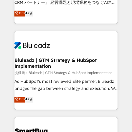
CRM パートナー」 経営課題と現場業務をつなぐAIネイ
ティブ・エージェンシーとして、HubSpot Eliteの実装
Elite
4.9
力で顧客フロント業務を再設計します。 💡 100inc は何
をする会社か？ HubSpotを共通基盤に、AIエージェン
トを組み込んだ顧客フロント業務（マーケティング・営
業・CS）を組織全体で設計・実装する日本のAIネイテ
ィブ・エージェンシーです。事業部・グループ会社・部
門が分立する組織で、データと業務プロセスのサイロ化
を、CRMを軸とした全社共通基盤に再構築します。意
Bluleadz | GTM Strategy & HubSpot
Implementation
思決定者・PMO・現場担当者に並走します。 1️⃣
HubSpot導入・活用支援 顧客データの一元化から、
提供元：Bluleadz | GTM Strategy & HubSpot Implementation
GTMの見える化・自動化まで。全Hub統合運用、デー
As HubSpot's most reviewed Elite partner, Bluleadz
タ品質設計、グループ横断のCRM統合に対応します。
bridges the gap between strategy and execution. We
2️⃣ AIエージェント組織構築 営業・マーケティング業務
don't just "set up tools" — we install the GTM
Elite
4.9
の一部をAIが自律実行する組織への移行を設計・実装。
Operating System (GTM OS) to align your leadership
Breeze・Claude等をHubSpotと連携させ、役割定義・
and engineer a portal that drives predictable
運用ルール・成果指標まで含めて設計します。 3️⃣ 全社
revenue velocity. 🚀 GTM Strategy & Alignment
DX × AI推進のPMO伴走支援 複数部門をまたぐDX×AI変
Workshops & Sprints: Identify "Valleys of Death"
革を、構想から実装・定着までPMOとして主導。「設
stalling growth. Fix your ICP, Math, and Story to stop