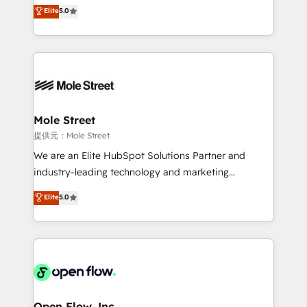
previsibilidade de receita. Combinamos Revenue
Elite
5.0
Operamos en Colombia, Perú, México, Ecuador,
Operations (RevOps) e Inteligência Artificial para
Chile, Panamá, Bolivia, Argentina y República
estruturar processos integrar sistemas organizar
Dominicana — con experiencia real en educación,
dados e automatizar operações. O objetivo é
retail, salud, banca, bienes raíces, construcción y
transformar a HubSpot em um verdadeiro sistema
B2B.
operacional de receita conectando equipes
tecnologia e dados em uma operação integrada.
Também somos distribuidores oficiais da HubSpot
Mole Street
e de mais de 150 softwares globais permitindo
提供元：Mole Street
contratar e pagar a HubSpot em reais com nota
We are an Elite HubSpot Solutions Partner and
fiscal no Brasil e gerar economia de até 50% na
industry-leading technology and marketing
contratação de softwares internacionais.
consultancy. Our focus is on enterprise and mid-
Elite
5.0
Oferecemos ainda agentes de IA especializados em
market B2B companies globally that want a strategic
HubSpot que automatizam tarefas executam rotinas
approach to execute their goals through creative
no CRM e mantêm os dados organizados, como um
applications of our solutions; Technical HubSpot
especialista operando a plataforma 24/7. Hoje 300+
Consulting, Content Marketing, Growth-Driven
empresas em 13 países utilizam a Nexforce. Somos
Design, Migrations + Integrations. Mole Street’s
a maior parceira da HubSpot na América Latina e
mission is empowering others to realize their
líder no ranking global de sucesso do cliente da
greatness, which is achieved through creating
Open Flow, Inc.