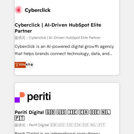
Accredited HubSpot Partner, ensuring smooth setup
tailored to your GTM motion. 🔹 Migrations:
Accredited HubSpot Partner, ensuring migration
from other CRMs to HubSpot without data loss or
Cyberclick | AI-Driven HubSpot Elite
Partner
downtime. 🔹 RevOps Strategy: Align teams,
processes, and data to drive revenue efficiency. 🔹
提供元：Cyberclick | AI-Driven HubSpot Elite Partner
Integrations: Connect HubSpot with your tech stack
Cyberclick is an AI-powered digital growth agency
for better adoption. 🔹 Custom Solutions: Build
that helps brands connect technology, data, and
tailored apps, workflows, and configurations. We are
creativity to achieve measurable results. Founded in
Elite
4.9
SOC 2 Type II and ISO 27001 certified, reinforcing
Barcelona and operating across Spain, LATAM, and
our commitment to data security and compliance. At
the UK, we support global companies in building
OneMetric, we help revenue teams focus on the
smarter marketing, sales, and customer success
OneMetric that matters most: revenue.
strategies. As the only HubSpot Elite Partner in
Iberia (Spain & Portugal), we combine human insight
with intelligent automation to drive sustainable
growth. Our multidisciplinary team designs solutions
Periti Digital 🇬🇧 🇺🇸 🇮🇪 🇨🇦 🇩🇪 🇳🇱
🇵🇹
that simplify complexity, boost performance, and
turn innovation into real impact. 🌍 Highlights •
提供元：Periti Digital 🇬🇧 🇺🇸 🇮🇪 🇨🇦 🇩🇪 🇳🇱 🇵🇹
HubSpot Partner since 2012 • 2022 EMEA Impact
Periti Digital is an international consultancy