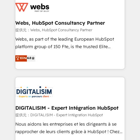
get more from your investment in HubSpot.
for driving growth. They are committed to helping
www.bbdboom.com
our customers grow and finding solutions that fit
their unique business needs. We are thrilled to have
Webs, HubSpot Consultancy Partner
Blue Frog in the HubSpot ecosystem leading the
提供元：Webs, HubSpot Consultancy Partner
way for customers!" - Yamini Rangan, CEO of
Webs, as part of the leading European HubSpot
HubSpot “Our experience with the team at Blue Frog
platform group of 150 Fte, is the trusted Elite
has been nothing short of extraordinary. Their years
HubSpot CRM Partner offering you a roadmap on
Elite
4.8
of experience and quality of skilled staff has earned
maximizing EBITDA and achieving Commercial
them a trusted reputation within the HubSpot
Excellence. With our targeted processes, we
ecosystem as a reliable partner capable of delivering
strengthen your digital transformation and minimize
remarkable experiences for our most sophisticated
costs. As HubSpot's Advanced Accredited CRM
clients.” - Brian Garvey, VP, Solutions Partner
Implementation partner, we provide expertise to
Program, HubSpot.
drive your business forward. Since 2015 we are fully
dedicated to HubSpot and with an experienced
DIGITALISIM - Expert Intégration HubSpot
team (50+), we work with reputable companies in
提供元：DIGITALISIM - Expert Intégration HubSpot
B2B sectors such as manufacturing, SaaS and
Nous aidons les entreprises et les dirigeants à se
business services. We prepare a customized
rapprocher de leurs clients grâce à HubSpot ! Chez
business case that demonstrates the value and
DIGITALISIM, nous avons l'intime conviction que la