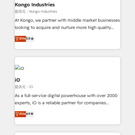
reliable source of truth - Unlock the full value of your
Kongo Industries
CRM and marketing data, not just implement a
提供元：Kongo Industries
system - Accelerate impact with a partner who
At Kongo, we partner with middle market businesses
understands both strategy and technology
looking to acquire and nurture more high quality
leads. We use digital media, marketing cloud,
Elite
5.0
automation and software integration to drive sales
and, deliver clarity on marketing expenditure.
iO
提供元：iO
As a full-service digital powerhouse with over 2000
experts, iO is a reliable partner for companies
looking to strengthen their position in the fields of
Elite
4.9
marketing, technology, content, strategy and
creation. iO combines in-depth knowledge on both
the marketing and technology end of HubSpot,