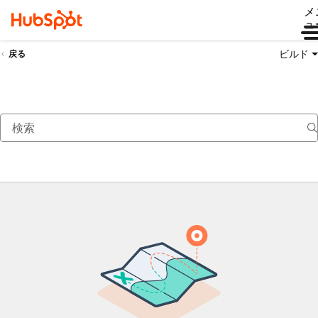
メ
ュ
ビルド
戻る