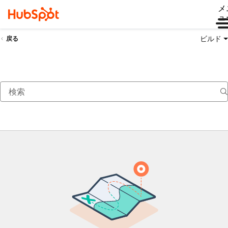
メ
ュ
ビルド
戻る