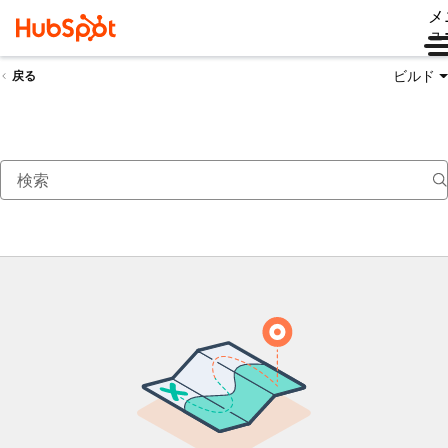
メ
ュ
ビルド
戻る