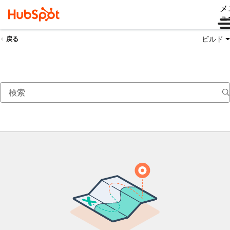
メ
ュ
ビルド
戻る