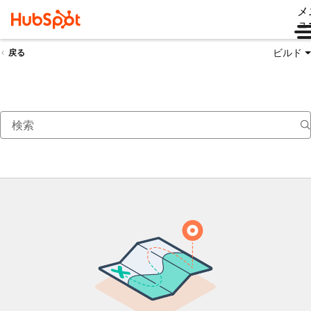
メ
ュ
ビルド
戻る