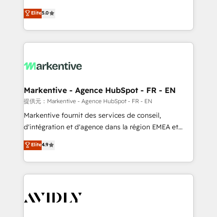
companies activate HubSpot’s AI-powered
expertise. - A team of 250+ experts dedicated to
Elite
5.0
customer platform and operationalize HubSpot’s
your resilient growth.
Loop Marketing framework through expert-led
services, smart agents, and purpose-built apps,
tailored to your business. Together, we unlock
results, fast. ⚙️CRM & RevOps: Align all Hubs to your
buyer journey for clean data, scalability, & reporting.
🎯Demand Gen & ABM: Drive pipeline with inbound,
Markentive - Agence HubSpot - FR - EN
ABM, AEO, SEO, & paid media. 👩‍💻Web Design:
提供元：Markentive - Agence HubSpot - FR - EN
Build high-performing websites with UX, messaging,
Markentive fournit des services de conseil,
& conversion strategy that drive results. 🤖AI
d'intégration et d'agence dans la région EMEA et
Strategy: Activate Breeze Agents, configure HubSpot
North America. Avec plus de 115 experts en
Elite
4.9
AI, & maximize AEO with tailored AI services. 🧩
marketing automation, Growth, Revops, CRM et
Integrations: Extend HubSpot with custom
webdesign. Markentive is both a consulting firm, a
integrations, hosting, & maintenance.
digital agency and an integrator. With over 115
experts in marketing automation, growth, revops,
CRM and webdesign (We focus on EMEA - USA
customers).