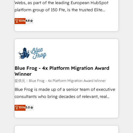
HubSpot pros 📊 Lead generation services using
Webs, as part of the leading European HubSpot
HubSpot Why us? - SIX HubSpot Accreditations -
platform group of 150 Fte, is the trusted Elite
awarded by HubSpot after a rigorous process for
HubSpot CRM Partner offering you a roadmap on
Elite
4.8
CRM, Solutions Architecture, Onboarding , Data
maximizing EBITDA and achieving Commercial
Migration, Custom Integration & Platform
Excellence. With our targeted processes, we
Enablement -Onboarded over 500 businesses to
strengthen your digital transformation and minimize
HubSpot -Top 1% of partners worldwide -In-house
costs. As HubSpot's Advanced Accredited CRM
team of 25+ experts Contact us today to help you
Implementation partner, we provide expertise to
get more from your investment in HubSpot.
drive your business forward. Since 2015 we are fully
www.bbdboom.com
dedicated to HubSpot and with an experienced
Blue Frog - 4x Platform Migration Award
Winner
team (50+), we work with reputable companies in
B2B sectors such as manufacturing, SaaS and
提供元：Blue Frog - 4x Platform Migration Award Winner
business services. We prepare a customized
Blue Frog is made up of a senior team of executive
business case that demonstrates the value and
consultants who bring decades of relevant, real
impact of your digital transformation, including a
world experience to our client engagements. "Blue
Elite
5.0
detailed financial rationale with a focus on ROI and
Frog is a top, trusted partner in HubSpot's
TCO. As a trusted extension of your team, we
ecosystem for a reason. Their team brings over a
believe in the power of partnership. Together, we
decade of experience to the table, along with deep
embark on a transformational journey that sets your
knowledge of the HubSpot platform and strategies