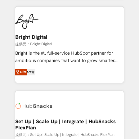
Partner with us to unlock your business's full
coffee, and we ❤️ dogs. We produce award-winning
potential and achieve sustained growth in today's
work for our clients. 🏆2023 Technical Expertise
competitive market.
Impact Award 🏆2022 Technical Expertise Impact
Award 🏆2022 Platform Migration Excellence Impact
Award 🏆2020 Elite Solutions Partner 🏆2019
Bright Digital
Integrations HubSpot Impact Award 🏆2019
提供元：Bright Digital
Marketing Enablement HubSpot Impact Award 🏆
Bright is the #1 full-service HubSpot partner for
2018 Website Design HubSpot Impact Award 🏆2017
ambitious companies that want to grow smarter.
Website Design HubSpot Impact Award 🏆2016
From HubSpot onboarding, to training, from
Elite
4.9
Growth-Driven Design Agency of the Year 🏆2016
developing a new website to lead generation and
Sales Enablement HubSpot Impact Award 🏆2015
digital marketing; we do it all (and with great
Growth-Driven Design Agency of the Year 🏆2015
results)! In short, our services include: - HubSpot
Became the 5th Agency to reach Diamond 🏆2014
consultancy: onboarding, training, data migration -
HubSpot COS Performance Award 🏆2014 HubSpot
HubSpot development: websites, custom modules,
COS Design Award 🏆2013 HubSpot Marketplace
integrations - Marketing & sales solutions: digital
Provider of the Year 🏆2011 Became a HubSpot
marketing, advertising, campaigns, content and
Set Up | Scale Up | Integrate | HubSnacks
Partner 📆Founded in 1997
FlexPlan
design We connect people, data and technology to
improve customer experiences. With our bright
提供元：Set Up | Scale Up | Integrate | HubSnacks FlexPlan