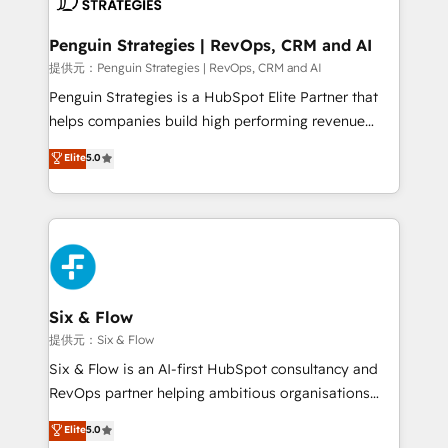
refinement, we streamline workflows, improve lead
management, and speed up deal closures. With 500+
Penguin Strategies | RevOps, CRM and AI
projects completed, our Agile approach ensures your
提供元：Penguin Strategies | RevOps, CRM and AI
HubSpot CRM drives measurable results. Our
Penguin Strategies is a HubSpot Elite Partner that
RevOps services align your sales, marketing, and
helps companies build high performing revenue
customer success teams for peak performance. We
operations across complex sales cycles, multi
Elite
5.0
optimize the revenue lifecycle—lead generation to
system environments and global SaaS or
retention—by refining processes and eliminating
manufacturing teams. Trusted by leading enterprises
inefficiencies. Using HubSpot tools and data-driven
and fast growing scale ups including Sony, Rapyd,
strategies, we create scalable solutions that
Fiverr, XM Cyber, Bridgepointe Technologies, EMA
maximize profitability and adapt to your goals.
Design Automation and Uptive. 📊 RevOps & data
architecture 🔗 CRM migrations & End to end
integrations 🤖 AI workflows & enrichment 📘 Team
Six & Flow
enablement & company-wide adoption We create
提供元：Six & Flow
HubSpot environments that teams use with
Six & Flow is an AI-first HubSpot consultancy and
confidence and that leadership can rely on for
RevOps partner helping ambitious organisations
scalable revenue insights.
grow with clarity, confidence, and intelligence.
Elite
5.0
Operating across the UK, Netherlands, Ireland, and