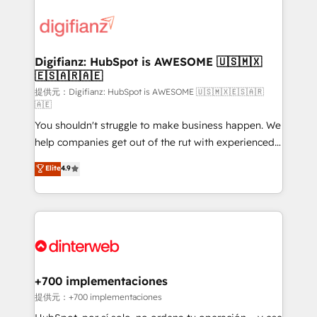
decisions with data - Find a new voice and reach
customer experiences, integrate systems, and
more people - Get the most out of your HubSpot
supercharge revenue operations Key services: • CRM
investment
Implementation • Systems Integration • Digital
Transformation / Web Development • RevOps &
Digifianz: HubSpot is AWESOME 🇺🇸🇲🇽
🇪🇸🇦🇷🇦🇪
Sales Consulting • Marketing Automation What
makes us different? 🚀 Top 0.5% of global HubSpot
提供元：Digifianz: HubSpot is AWESOME 🇺🇸🇲🇽🇪🇸🇦🇷
🇦🇪
agencies ⚙️ The strongest technical ability and
You shouldn't struggle to make business happen. We
integration capabilities 💼 Consultative, long-term
help companies get out of the rut with experienced,
partners who will embed ourselves into your
process-oriented teams implementing HubSpot
business, processes and systems 🏢 We specialise in
Elite
4.9
Marketing, Sales, Service, CMS and Operations Hub,
working with mid-market and enterprise
so selling and actually engaging with your customers
organisations, global organisations and those with
feels easy and pain-free. We are a top ranked
complex use cases 🏆 CRM Implementation,
HubSpot Elite Partner, winner of Rookie of the Year
Platform Enablement, Custom Integration and
and Customer First Awards, 4.9/5 rating in HubSpot
Onboarding Accredited 🔐 ISO27001 & ISO9001
Reviews and 4.9/5 rating in Clutch Reviews. Digifianz
Certified
helps the following industries: logistics & 3PL, home
+700 implementaciones
improvement & construction, branding and
提供元：+700 implementaciones
commercialization, real estate, health, education,