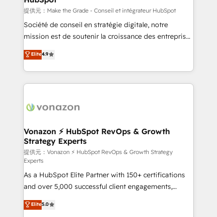
—faster. Through expert training, unmatched
提供元：Make the Grade - Conseil et intégrateur HubSpot
responsiveness, and ongoing support, we equip
Société de conseil en stratégie digitale, notre
your team to adopt new systems with confidence
mission est de soutenir la croissance des entreprises
and achieve a unified, data-driven approach to
B2B à travers l’acquisition de nouveaux clients,
Elite
4.9
customer engagement.
l'intégration CRM et le développement des revenus
auprès de vos comptes existants. En France et à
l'international, nous travaillons avec des ETI
ambitieuses, des grands groupes voulant aller au-
delà d’une simple transformation digitale et des
startups florissantes. Nos 3 grandes expertises sont :
➤ L’intégration de CRM et de méthodologie RevOps
Vonazon ⚡ HubSpot RevOps & Growth
Strategy Experts
pour aligner les équipes marketing, commerciales et
support client (data migration, synchronisation API,
提供元：Vonazon ⚡ HubSpot RevOps & Growth Strategy
Experts
audit et maintenance) ➤ La création de sites internet
As a HubSpot Elite Partner with 150+ certifications
de conversion qui transforment les visiteurs en
and over 5,000 successful client engagements,
opportunités d'affaires ➤ La mise en place de
Vonazon turns marketing complexity into
stratégies d'acquisition marketing (SEO, SEA,
Elite
5.0
measurable, scalable growth. From onboarding to
inbound, automatisation marketing, ABM, IA,