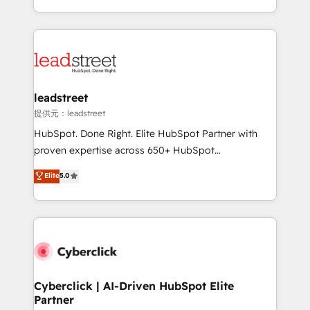
Canada, we’ve delivered thousands of successful
HubSpot projects for mid-market and enterprise
clients worldwide, with over 10 years experience. We
combine HubSpot, data, and AI to design connected
go-to-market systems that align people, process,
and technology for predictable, scalable revenue
leadstreet
growth. Our expertise spans RevOps, CRM and data
提供元：leadstreet
architecture, AI enablement, and strategic marketing,
HubSpot. Done Right. Elite HubSpot Partner with
delivered through our proprietary FLAIR framework
proven expertise across 650+ HubSpot
for responsible AI adoption. As a HubSpot Elite
implementations. With 12+ years of HubSpot
Elite
5.0
Partner and ISO 27001:2022 certified consultancy,
experience, we help you use the HubSpot platform
we blend strategy, creativity, and technology to help
to its fullest capacity, improve your current HubSpot
organisations scale smarter and grow stronger.
website, or build your new one.
Cyberclick | AI-Driven HubSpot Elite
Partner