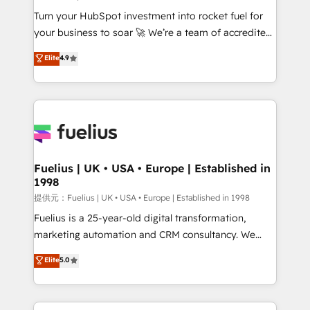
now... ISO 42001: 2023 certified • Exclusive AI
Turn your HubSpot investment into rocket fuel for
'GuardHub' governance framework, based on ISO
your business to soar 🚀 We’re a team of accredited
42001 - helping you 'organise complexity' 𝗥𝗲𝗮𝗱𝘆
HubSpot experts ready to help you. We can
𝗳𝗼𝗿 𝘁𝗵𝗲 𝗻𝗲𝘅𝘁 𝘀𝘁𝗲𝗽? Click the 👈 '𝗖𝗼𝗻𝘁𝗮𝗰𝘁
Elite
4.9
implement the platform into complex business
𝗯𝘂𝘀𝗶𝗻𝗲𝘀𝘀' button to get in touch (𝘸𝘦'𝘳𝘦 𝘴𝘶𝘱𝘦𝘳
environments, optimise what you've got and make
𝘳𝘦𝘴𝘱𝘰𝘯𝘴𝘪𝘷𝘦)
sure you can actually use it, build your website in
HubSpot or create an inbound marketing strategy
for you and execute it on HubSpot. We are on the
G-Cloud 14 CCS (Crown Commercial Service)
framework, meaning we've been accredited by
Fuelius | UK • USA • Europe | Established in
1998
HubSpot and vetted by the CCS, which means we
can support public sector companies as well the
提供元：Fuelius | UK • USA • Europe | Established in 1998
other ones listed in our profile. Our services: -
Fuelius is a 25-year-old digital transformation,
HubSpot implementation - HubSpot CMS website
marketing automation and CRM consultancy. We
build We can do lots of things. But everything we do
enable mid-market and enterprise clients to
Elite
5.0
is there for you to: - Grow revenue, and run your
maximise their return from digital and fuel their
business more efficiently - Build stronger
growth. We modernise platforms, streamline
relationships with customers - Make better
operations that are causing inefficiencies, improve