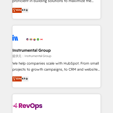
proficient in building solutions to maximize the
management programs, and align marketing, sales,
operational efficiency of HubSpot. The fastest-
Elite
4.9
and service to drive sustainable growth With 6 key
growing tech-enabler & facilitator, MakeWebBetter,
HubSpot accreditations and experience across
hands you the blend of HubSpot expertise &
hundreds of organizations in dozens of industries,
eminent solutions & integrations. Trust us to
there’s a good chance one of our globally integrated
streamline your HubSpot experience. 🚀HubSpot
teams has worked with clients just like you Let’s
Elite Partners with 10+ years of HubSpot experience
explore whether S2 is the partner you’ve been
🤝HubSpot Premier Integration partner 🤝Google
looking for...and get your next big initiative moving!
Premier Partner 2023 🌟5 HubSpot Accreditations 🌟
Instrumental Group
Won HubSpot Theme Challenge 2021 🌟INBOUND’19
提供元：Instrumental Group
HubSpot Rising Star Why us? Harnessing the full
We help companies scale with HubSpot. From small
potential of the powerful HubSpot CRM. ✔️A team of
projects to growth campaigns, to CRM and websites.
HubSpot experts backed by over 10+ years of
Hire an agency that's experienced in every inch of
Elite
4.9
HubSpot experience ✔️Flexible pricing models —
HubSpot and willing to work hand-in-hand with your
Hourly-fee (assigned one Dedicated HubSpot
team to simplify the complex and build a better
Admin); Monthly-fee (HubSpot Admin + Project
experience for your team and customers.
Manager); and Fixed Project Cost (as per
requirement). ✔️Helped over 25,000+ customers so
far with our HubSpot solutions. ✔️Bespoke apps &