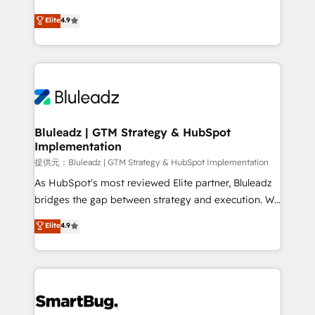
integrity. ➤ Implementation: Configure HubSpot to
ティブ・エージェンシーとして、HubSpot Eliteの実装
Elite
4.9
run your revenue process. Sales, marketing, and
力で顧客フロント業務を再設計します。 💡 100inc は何
service wired together. ➤ AI and Integrations: Layer
をする会社か？ HubSpotを共通基盤に、AIエージェン
Breeze AI, custom agents, and APIs to remove
トを組み込んだ顧客フロント業務（マーケティング・営
manual work. ➤ Ongoing Management: Monthly
業・CS）を組織全体で設計・実装する日本のAIネイテ
tune-ups, feature rollouts, adoption coaching. Buying
ィブ・エージェンシーです。事業部・グループ会社・部
HubSpot, switching to it, or reviving a stale portal?
門が分立する組織で、データと業務プロセスのサイロ化
We are built for the work.
を、CRMを軸とした全社共通基盤に再構築します。意
Bluleadz | GTM Strategy & HubSpot
Implementation
思決定者・PMO・現場担当者に並走します。 1️⃣
HubSpot導入・活用支援 顧客データの一元化から、
提供元：Bluleadz | GTM Strategy & HubSpot Implementation
GTMの見える化・自動化まで。全Hub統合運用、デー
As HubSpot's most reviewed Elite partner, Bluleadz
タ品質設計、グループ横断のCRM統合に対応します。
bridges the gap between strategy and execution. We
2️⃣ AIエージェント組織構築 営業・マーケティング業務
don't just "set up tools" — we install the GTM
Elite
4.9
の一部をAIが自律実行する組織への移行を設計・実装。
Operating System (GTM OS) to align your leadership
Breeze・Claude等をHubSpotと連携させ、役割定義・
and engineer a portal that drives predictable
運用ルール・成果指標まで含めて設計します。 3️⃣ 全社
revenue velocity. 🚀 GTM Strategy & Alignment
DX × AI推進のPMO伴走支援 複数部門をまたぐDX×AI変
Workshops & Sprints: Identify "Valleys of Death"
革を、構想から実装・定着までPMOとして主導。「設
stalling growth. Fix your ICP, Math, and Story to stop