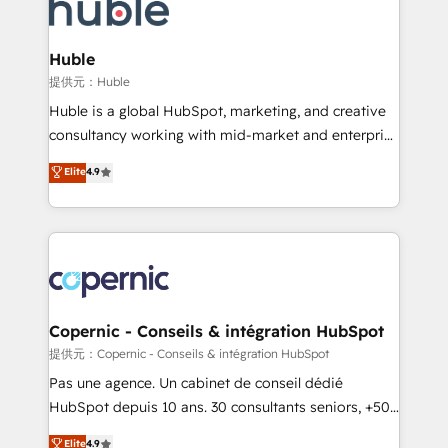
skills, processes, and internal team you need to
CRM Migrations using our in-house "HubScrub" Tool.
attract the right buyers, close deals faster, and grow
without outside dependencies. You’ll learn how to: •
Huble
Set up, audit, and organize your HubSpot portal •
提供元：Huble
Get your sales team fully using HubSpot • Track
Huble is a global HubSpot, marketing, and creative
pipeline and revenue across the entire buyer journey
consultancy working with mid-market and enterprise
• Build an in-house marketing team that drives
businesses. We go beyond implementation, shaping
Elite
4.9
growth • Create content and videos that attract
the strategy, processes, and teams that turn
buyers • Use AI to scale smarter Our coaching-led
HubSpot into a genuine growth engine. Named
approach works best for companies that are done
HubSpot's Global Partner of the Year in 2024,
with outsourcing and ready to build something that
consistently ranked among their top 5 partners
lasts. So if you're ready to become the most trusted
worldwide, and with over 15 years in the ecosystem,
voice in your market, let’s talk.
Huble has built a track record that speaks for itself.
One company, one operating model, delivering
Copernic - Conseils & intégration HubSpot
across offices and consulting teams in the UK, USA,
提供元：Copernic - Conseils & intégration HubSpot
Canada, Germany, France, Belgium, Singapore, and
Pas une agence. Un cabinet de conseil dédié
South Africa. Certified compliant with ISO/IEC
HubSpot depuis 10 ans. 30 consultants seniors, +500
27001:2022 and ISO 9001:2015 across all seven
clients, un ROI mesurable. Notre mission : faire de
Elite
4.9
international offices and 175+ employees.