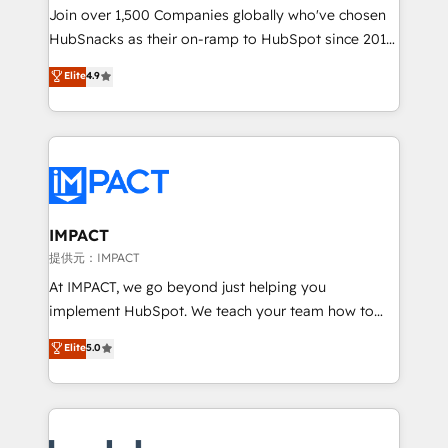
people, exciting ideas and can-do mentality, we
Join over 1,500 Companies globally who've chosen
ensure revenue growth on a daily basis. So tell us
HubSnacks as their on-ramp to HubSpot since 2014
your challenge; our passionate and growth driven
Simple pay-as-you-go plans that accelerate value...
Elite
4.9
team of 100+ experts is ready for you! Driving digital
1️⃣ Set Up | Onboarding New or Check-fixing existing
growth | www.brightdigital.com
HubSpot portals 2️⃣ Scale Up | 100% HubSpot Task
Execution... Global 24/7 ... All Experts 3️⃣ Integrate |
your entire Tech Stack with Custom Integrations
Slash months from your API Integration project... ⬅️
Click "Contact Business" ⬅️ to access 150+ Kickstart
Integration templates that put HubSpot in the center
IMPACT
of your tech stack, syncing... 🛍️ Shopify or
提供元：IMPACT
WooCommerce 💲 Stripe or Paypal 💰 Sage or
At IMPACT, we go beyond just helping you
Netsuite 🤖 Google or Microsoft ✍️ DocuSign or
implement HubSpot. We teach your team how to
PandaDoc 🌐 Avalara or Quaderno HubSnacks holds
master it. As the creators of the Endless Customers
Elite
5.0
the rare Advanced "Custom Integrations"
System™ (the next evolution of They Ask, You
Accreditation, securely sync data across... 🔄 any
Answer), we’re the only HubSpot partner built
apps, in any direction. Stuck on your old CRM..?
entirely around coaching and training. That means
Migrate | seamlessly off your old CRM onto a clean
we don’t do the work for you; we help you build the
new HubSpot portal with Advanced Website and