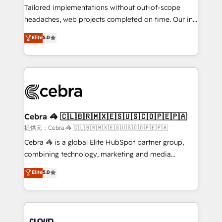
Integrations: Connect HubSpot with your tech stack
Tailored implementations without out-of-scope
for better adoption. 🔹 Custom Solutions: Build
headaches, web projects completed on time. Our in-
tailored apps, workflows, and configurations. We are
house team of certified CRM architects, experts,
Elite
5.0
SOC 2 Type II and ISO 27001 certified, reinforcing
developers, designers, and marketers handles all
our commitment to data security and compliance. At
aspects of your HubSpot. ✨ 400+ global clients ✨
OneMetric, we help revenue teams focus on the
100+ seamless migrations from 15+ different CRMs
OneMetric that matters most: revenue.
✨ 100,000+ hours in HubSpot projects, 75+ full Hub
implementations, and 5,000+ pages ✨ CS: Clients
generating 7-digit MRR from inbound campaigns ✨
CS: 245% organic growth & +751% new visitors for a
Cebra 🦓 🇨🇱🇧🇷🇲🇽🇪🇸🇺🇸🇨🇴🇵🇪🇵🇦
full-funnel HubSpot project ✨ CS: 415% conversion
提供元：Cebra 🦓 🇨🇱🇧🇷🇲🇽🇪🇸🇺🇸🇨🇴🇵🇪🇵🇦
boost with a new HubSpot site Recognized leaders:
Cebra 🦓 is a global Elite HubSpot partner group,
🏆 HubSpot Platform Migration Impact Award 🏆
combining technology, marketing and media
Clutch HubSpot Global Leader 🏆 Finalist: HubSpot
expertise across Latin America and Southern
Elite
5.0
Inbound Campaign of the Year 🏆 Gold AVA Digital
Europe, with teams across 7 countries. Born in Chile,
Award for Best Website 🌟 Accreditations: CRM
we combine local insight with international reach to
Implementation, HubSpot Content Experience, CRM
help businesses grow through technology, creativity,
Data Migration & Custom Integration
AI and strategy. For over 12 years, we’ve delivered