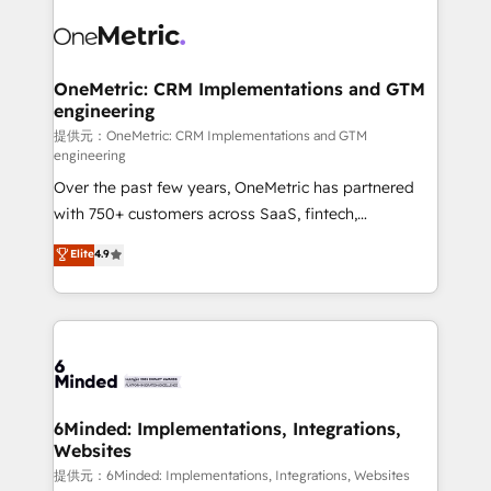
expertise, strategic thinking, and hands-on
operational know-how. We know that no two
businesses are alike, so we don’t do cookie-cutter
solutions. Instead, we dive in to understand your
OneMetric: CRM Implementations and GTM
engineering
needs, goals, and challenges to deliver solutions that
fit like a glove. We’re committed to being both
提供元：OneMetric: CRM Implementations and GTM
engineering
highly effective and fun to work with. We believe in
Over the past few years, OneMetric has partnered
efficient processes, as well as building great
with 750+ customers across SaaS, fintech,
relationships. Your success is our success, and we’re
healthcare, real estate, and other industries. With
all in this together! From startup to enterprise, we’ll
Elite
4.9
150+ HubSpot-certified experts, we deliver scalable
make sure your HubSpot setup becomes a
solutions to complex GTM and RevOps challenges.
powerhouse of productivity, so you can focus on
Our Expertise 🔹 Onboarding & Implementation:
what matters most: growing your business and
Accredited HubSpot Partner, ensuring smooth setup
wowing your customers. Let’s make HubSpot work
tailored to your GTM motion. 🔹 Migrations:
smarter for you!
Accredited HubSpot Partner, ensuring migration
from other CRMs to HubSpot without data loss or
6Minded: Implementations, Integrations,
Websites
downtime. 🔹 RevOps Strategy: Align teams,
processes, and data to drive revenue efficiency. 🔹
提供元：6Minded: Implementations, Integrations, Websites