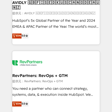
AVIDLY 🇬🇧🇫🇮🇸🇪🇩🇰🇺🇸🇨🇦🇳🇴🇩🇪🇦🇺
🇳🇿
提供元：AVIDLY 🇬🇧🇫🇮🇸🇪🇩🇰🇺🇸🇨🇦🇳🇴🇩🇪🇦🇺🇳🇿
HubSpot’s 5x Global Partner of the Year and 2024
EMEA & APAC Partner of the Year. The world’s most
experienced and fully accredited HubSpot Solutions
Elite
5.0
Partner. 🚀 With 2,750+ HubSpot projects delivered
and 370+ specialists across EMEA, APAC and NAM,
we de-risk complex CRM programmes and
accelerate ROI across every HubSpot Hub. 🧭 From
multi-region migrations to AI-powered automation,
we turn complexity into clarity, human at global
scale. 🏆 HubSpot’s CEO called us “the partner of the
RevPartners: RevOps + GTM
future.” Others agree it is proof of trust built through
提供元：RevPartners: RevOps + GTM
measurable impact.
You need a partner who can connect strategy,
systems, data, & execution inside HubSpot. We
bridge the gap where most agencies fall short by
Elite
5.0
combining GTM strategy with technical execution to