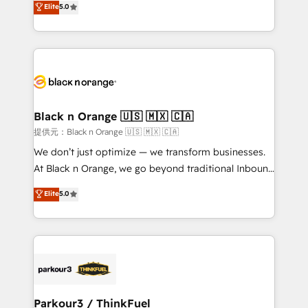
Elite
5.0
Book Process & Guidelines utilisateurs 🎓
Integrations, Custom AI agents and AI-ready Website
Formations des utilisateurs
Design With over 15 years of experience, we help
companies bridge the gap between marketing, sales,
and customer success through smart automation,
data hygiene, and tailored HubSpot solutions. Our
clients choose us because we blend the expertise of
a global consultancy with the care and agility of a
Black n Orange 🇺🇸 🇲🇽 🇨🇦
boutique firm. At Triario, we’re big enough to deliver
提供元：Black n Orange 🇺🇸 🇲🇽 🇨🇦
but small enough to listen. Our Services: HubSpot
We don’t just optimize — we transform businesses.
implementations & data migration Custom AI agents
At Black n Orange, we go beyond traditional Inbound
Revenue Operations API integrations AI-ready
Marketing with our exclusive methodologies:
Elite
5.0
Website design Let’s turn your CRM into your growth
BOOMS and BOOST. Together, they form a powerful
engine!
combination that has driven success for over 800
businesses worldwide. As Elite HubSpot Partners, we
specialize in crafting high-performance growth
strategies that integrate data-driven marketing,
automation, and revenue intelligence to help
companies scale faster and smarter. 🔹 BOOMS:
Parkour3 / ThinkFuel