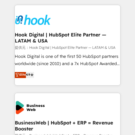
retention 📅 8+ years of consistent results since 2017
experience with CRM, Marketing, Sales & Service
Who We Serve Revenue teams, marketing leaders,
implementations - 500+ successful onboardings -
and sales ops at mid-market companies ready to
Own back-end developers - Complex data
move beyond spreadsheets into unified systems
migrations (e.g. Salesforce, MS Dynamics, Perfect
that drive real business results.
View, SuperOffice) - Custom integrations (e.g. MS
Hook Digital | HubSpot Elite Partner —
LATAM & USA
Business Central, Navision, AX, SAP, Exact, AFAS) We
focus on growing B2B companies in the SME sector
提供元：Hook Digital | HubSpot Elite Partner — LATAM & USA
such as manufacturing, SaaS, business services and
Hook Digital is one of the first 50 HubSpot partners
wholesaler companies. As an experienced HubSpot
worldwide (since 2010) and a 7x HubSpot Awarded
partner, we know how important user adoption is.
Elite Partner. With 500+ projects across the U.S.,
Elite
4.9
That's why we have developed a step-by-step
Brazil, and LATAM, we combine global expertise with
implementation process that focuses on user
regional experience. Today, we are Brazil’s largest
adoption. We’re experts on connecting data,
HubSpot Elite Partner—trusted by companies across
technology and people with each other. Together we
the Americas to scale smarter. ⚙️ CRM
strive for optimal customer processes and
Implementation & Migration Onboarding across all
experiences. Systony – We believe you can grow!
Hubs, plus migrations from Salesforce, Pipedrive, RD
Station, Freshdesk, Intercom, and more. Custom
BusinessWeb | HubSpot + ERP = Revenue
Booster
objects, automations, and integrations built for