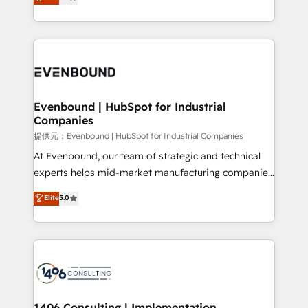
creating digital environments capable of integrating
people, processes and data. We offer the best
digital solutions on the market, ranging from CRM
processes and technologies to digital strategy, from
marketing automation to online and offline sales
processes through Customer Service Management,
allowing companies to optimize processes and meet
Evenbound | HubSpot for Industrial
Companies
the needs of the customer. We are part of Impresoft
Group, a group of specialized and complementary
提供元：Evenbound | HubSpot for Industrial Companies
companies that divide their offer into 4
At Evenbound, our team of strategic and technical
Competence Centers: Smart Manufacturing,
experts helps mid-market manufacturing companies
Customer First, Enabling Technologies & Security.
achieve real growth. We specialize in delivering
Elite
5.0
The synergies generated by these integrations,
tailored solutions that drive results by leveraging
together with the combination of talents, skills,
HubSpot’s platform and data to fuel success.
solutions and services, have allowed the group to
Technical Solutions: - HubSpot Technical Consulting -
build an unrivaled offering portfolio on the market
HubSpot CRM Implementation - HubSpot
to accompany companies on their digital
Onboarding - Data Migration & Integrations -
transformation journey.
Technical Audit & Optimization Strategic Solutions: -
Revenue Operations - Inbound Marketing -
1406 Consulting | Implementation,