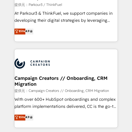
Demand generation for all your buyers With BOOMS,
提供元：Parkour3 / ThinkFuel
you invest in 100% of your buyers, accelerating your
At Parkour3 & ThinkFuel, we support companies in
growth and positioning yourself as an undisputed
developing their digital strategies by leveraging
leader. 🔹 BOOST: Optimize your digital
technologies and automating their marketing and
Elite
4.9
transformation process A methodology designed to
sales processes to generate growth. Our offer spans
implement HubSpot effectively and optimize your
from Strategy to Operations. We specialize in CRM
digital processes. 🔹 Trusted by Industry Leaders
onboarding and implementation, web design, sales
With an average rating of 4.9/5 and a proven track
& marketing automation, and digital marketing. With
record of business transformation, our growth-first
extensive experience working with tech companies
approach has helped brands dominate their
and manufacturers since 2002, we are committed to
markets.
empowering our clients and developing their
Campaign Creators // Onboarding, CRM
Migration
autonomy. Get to grips with HubSpot through
guided implementation and seamless integration of
提供元：Campaign Creators // Onboarding, CRM Migration
the CRM platform into your digital ecosystem. Would
With over 600+ HubSpot onboardings and complex
you like support in deploying your inbound
platform implementations delivered, CC is the go-to
marketing strategy? We'll provide support tailored
Elite Solutions Partner for businesses ready to
Elite
4.9
to your needs and sales objectives. With 125+
migrate, replatform, and scale smarter. We specialize
certifications, we are part of the most certified
in high-impact CRM and CMS migrations and