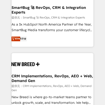
定の代行ではなく、設計の責任」を引き受け、部門横断
"accelerating a mess." ⚙️ Elite Engineering & AI
の統合・浸透・変革管理を実行します。 ▸ CMS戦略設
Scalable Architecture: Zero-technical-debt setup
SmartBug 🚀 RevOps, CRM & Integration
計・構築：リード獲得・CVR・SEOを前提にした情報設
Experts
across all Hubs, validated by our 7 HubSpot
計・導線設計・テンプレート設計をContent Hubで一体
Accreditations. AI-Powered RevOps: Breeze AI,
提供元：SmartBug 🚀 RevOps, CRM & Integration Experts
提供。 ▸ 既存CRM・MAからの移行支援：Salesforce・
custom AI agents, and high-integrity migrations for
As a 3x HubSpot North America Partner of the Year,
Marketo・Pardot等からの移行、カスタム設計、履歴
total reporting clarity. Security & Compliance: SOC 2
SmartBug Media transforms your customer lifecycle
データ移行と活用設計まで。 ▸ AEO対応：ChatGPT・
Type I and HIPAA attested for enterprise-grade data
into a revenue engine. Our unified ecosystem
Elite
5.0
Perplexity等のAI検索からの流入・引用を前提にコンテ
security. 🏆 Why Bluleadz? GTM OS Partner | 16+
includes specialized divisions Globalia (AI &
ンツとサイト構造を最適化。 🏆 なぜ100incを選ぶの
Years Experience | 1,000+ Five-Star Reviews
Software) and Point Success Media (Paid Media),
か？ ✓ HubSpot Eliteパートナー認定 ✓ HubSpotアワ
making this the official home for all three brands. 🔄
ード受賞・HUGリーダー ✓ ISO27001:2022 /
Implementation & Integration - Seamless migrations
ISO9001:2015 取得 ✓ 400社以上の導入実績 ✓
and system integrations powered by Globalia’s
HubSpot大百科 出版 CRM・AI活用に関するご相談、現
technical development team. - 19 HubSpot-certified
状整理の壁打ちなど、構想段階からお気軽にお問い合わ
trainers to drive platform adoption. 📈 Revenue
CRM Implementations, RevOps, AEO + Web,
せください。
Demand Gen
Generation - Full-funnel marketing and high-
performance advertising via Point Success Media. -
提供元：CRM Implementations, RevOps, AEO + Web, Demand
Gen
Expert deployment of Breeze AI and custom agents
New Breed is where go-to-market teams partner to
to automate growth. 🏆 Elite Excellence - 8 platform
unlock growth, scale, and transformation. We help
accreditations and deep HIPAA-compliance