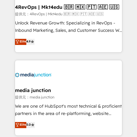
on-demand bundle services. Connect with us today!
4RevOps | Mkt4edu 🇧🇷 🇲🇽 🇵🇹 🇦🇪 🇺🇸
提供元：4RevOps | Mkt4edu 🇧🇷 🇲🇽 🇵🇹 🇦🇪 🇺🇸
Unlock Revenue Growth: Specializing in RevOps -
Inbound Marketing, Sales, and Customer Success We
specialize in driving revenue growth for companies
Elite
4.9
across industries through tailored marketing, sales,
and customer success strategies, utilizing RevOps
methodologies. As Latin America's largest HubSpot
partner and a global leader in education market, we
offer unparalleled insights. Operating in five
countries—Brazil, UAE (Abu Dhabi/Dubai/Sharjah),
Mexico, USA, and Portugal—we've executed over a
media junction
hundred successful operations. Our approach,
提供元：media junction
rooted in RevOps principles, integrates analysis,
We are one of HubSpot's most technical & proficient
training, planning, and qualification. Leveraging
partners in the area of re-platforming, website
technology, data analytics, CRM optimization, and
design & development. We specialize in multi-hub
Elite
5.0
inbound marketing tactics, we focus on
implementations for mid-market & enterprise
understanding, nurturing, and converting leads.
companies. We are woman-owned, powered by