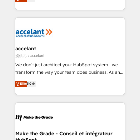
HubSpot un vrai levier de performance pour votre
organisation. Cela passe par la compréhension de
vos processus, la fiabilisation de vos données et
l'alignement de vos équipes — avant même d'ouvrir
la plateforme. Nos domaines d'intervention : -
Intégration & paramétrage HubSpot - Migration CRM
& reprise de données - Stratégie RevOps &
accelant
alignement Marketing / Sales - Data, reporting &
提供元：accelant
tableaux de bord - Onboarding, audit &
We don’t just architect your HubSpot system—we
optimisation - Intégrations métiers (ERP, téléphonie,
transform the way your team does business. As an
e-commerce) - Formation & accompagnement au
Elite HubSpot Solutions Partner, we specialize in
Elite
5.0
changement Nous intervenons auprès des PME, ETI
creating tailored, end-to-end CRM solutions that
et grandes entreprises en France et à l'international,
accelerate growth, improve operational efficiency,
dans des secteurs variés : SaaS, immobilier,
and ensure faster time to value on HubSpot. What
industrie, éducation, banque & assurance, transport
sets us apart? Our people-centric approach. From
& logistique.
day one, our team takes the time to deeply
understand your unique needs, crafting custom
strategies that deliver impactful results. Our mission
Make the Grade - Conseil et intégrateur
HubSpot
is to empower you to unlock HubSpot’s full potential