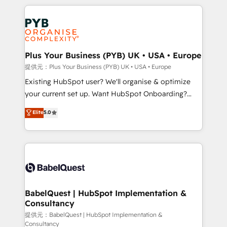
Canadian agencies, and we both hold Onboarding
onboarding from platforms like Salesforce, NetSuite,
Accreditations. Based in Canada (coast to coast), our
Zoho, Pardot, Marketo, Microsoft Dynamics, Wix,
services are offered in both English & French.
WordPress and legacy CRMs, turning fragmented
systems into unified, growth-ready HubSpot
architectures that accelerate revenue operations and
Plus Your Business (PYB) UK • USA • Europe
performance. - Multi-object CRM migration, cleanup,
提供元：Plus Your Business (PYB) UK • USA • Europe
and implementation. - Pre-built and custom
Existing HubSpot user? We'll organise & optimize
integrations across your full tech stack. - Custom
your current set up. Want HubSpot Onboarding?
object setup, CMS builds, and full-funnel automation.
We'll customise your CRM & automate your business
Elite
5.0
- Dashboards, lifecycle campaigns, and lead
processes. Welcome to our Profile! We can help
nurturing sequences. - Cross-hub setup across
with... • CRM implementation, reports & workflows,
Marketing, Sales, Operations, and Service Hubs. -
and team training • CRM migration: Salesforce,
Ongoing optimization, managed support, and
Pipedrive, Dynamics etc • Technical projects inc.
scalable retainers. Let’s make HubSpot your most
Custom API integrations & ERP systems inc. SAP and
powerful growth engine. Built to convert, scale, and
Netsuite A little about us... • Boutique 'Elite' Team (12
drive results.
super skilled members) • 150+ Clients for Sales Hub,
BabelQuest | HubSpot Implementation &
Consultancy
Marketing Hub, Service Hub, Data Hub and Website
(CMS) • ISO/IEC 27001:2022, ISO 9001:2015 and
提供元：BabelQuest | HubSpot Implementation &
Consultancy