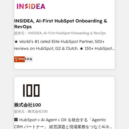
INSIDEA, AI-First HubSpot Onboarding &
RevOps
提供元：INSIDEA, AI-First HubSpot Onboarding & RevOps
★ World's #1 rated Elite HubSpot Partner, 500+
reviews on HubSpot, G2 & Clutch. ★ 150+ HubSpot
Certified Experts & Trainers across the team ★
Elite
5.0
1,500+ implementations across five continents ★ AI-
First, RevOps-led, Onboarding obsessed ★
Company of the Year 2024/25 INSIDEA helps
growing companies turn HubSpot into a revenue
engine. We onboard your team, migrate your data,
and build AI-powered workflows that drive adoption
from week one, in your time zone. What we do ➤
株式会社100
Onboarding: Live in weeks, with workflows built
提供元：株式会社100
around your business, not a template. ➤ Migration:
🏢 HubSpot × AI Agent × DX を統合する「Agentic
Move from any legacy CRM. Zero downtime, full data
CRM パートナー」 経営課題と現場業務をつなぐAIネイ