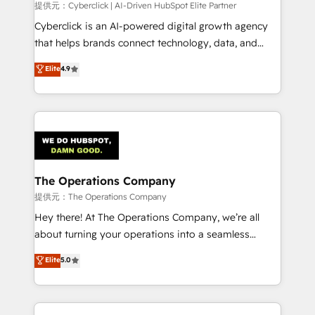
提供元：Cyberclick | AI-Driven HubSpot Elite Partner
Cyberclick is an AI-powered digital growth agency
that helps brands connect technology, data, and
creativity to achieve measurable results. Founded in
Elite
4.9
Barcelona and operating across Spain, LATAM, and
the UK, we support global companies in building
smarter marketing, sales, and customer success
strategies. As the only HubSpot Elite Partner in
Iberia (Spain & Portugal), we combine human insight
with intelligent automation to drive sustainable
growth. Our multidisciplinary team designs solutions
The Operations Company
that simplify complexity, boost performance, and
提供元：The Operations Company
turn innovation into real impact. 🌍 Highlights •
Hey there! At The Operations Company, we’re all
HubSpot Partner since 2012 • 2022 EMEA Impact
about turning your operations into a seamless
Award: Best Integration • 150+ successful HubSpot
experience that powers real results. We specialize in
Elite
5.0
projects • Clients in 30+ industries • Proprietary
transforming complex systems into efficient,
technology for integrations • Multilingual team:
scalable solutions that work across your entire
English, Spanish, Portuguese & Italian 👉 Grow
organization. We’re a unique blend of deep HubSpot
smarter with AI and HubSpot.