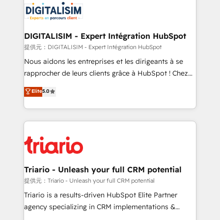
business up for long-term success. Unlock your
for driving growth. They are committed to helping
business. If not now, when?
our customers grow and finding solutions that fit
their unique business needs. We are thrilled to have
DIGITALISIM - Expert Intégration HubSpot
Blue Frog in the HubSpot ecosystem leading the
提供元：DIGITALISIM - Expert Intégration HubSpot
way for customers!" - Yamini Rangan, CEO of
Nous aidons les entreprises et les dirigeants à se
HubSpot “Our experience with the team at Blue Frog
rapprocher de leurs clients grâce à HubSpot ! Chez
has been nothing short of extraordinary. Their years
DIGITALISIM, nous avons l'intime conviction que la
Elite
5.0
of experience and quality of skilled staff has earned
réussite des entreprises passe par l’innovation web,
them a trusted reputation within the HubSpot
le marketing digital, et la relation client ! C'est
ecosystem as a reliable partner capable of delivering
pourquoi, nos experts sont à la fois capables de
remarkable experiences for our most sophisticated
gérer votre projet de création de site internet, votre
clients.” - Brian Garvey, VP, Solutions Partner
référencement, votre stratégie digitale et le pilotage
Program, HubSpot.
et l'intégration d'HubSpot ! Les grandes phases d'un
projet HubSpot avec DIGITALISIM : 🧽 Nettoyage,
Triario - Unleash your full CRM potential
migration et intégration des bases de données. 🚀
提供元：Triario - Unleash your full CRM potential
Développement des interfaces avec vos logiciels
Triario is a results-driven HubSpot Elite Partner
métiers ⚙️ Configuration de la plateforme HubSpot
agency specializing in CRM implementations &
📈 Configuration de rapports et tableaux de bord 🤝
migrations, Revenue Operations, Custom