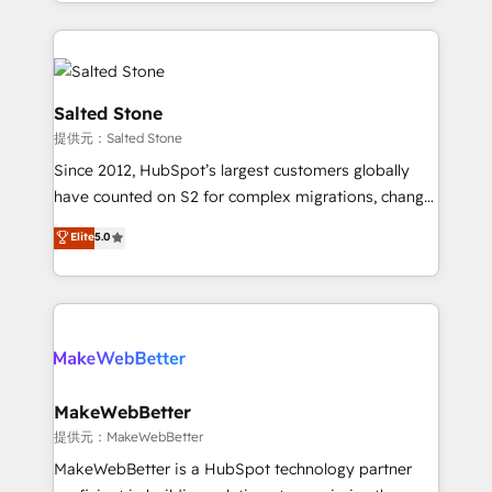
solve the right problem with the right solution. As the
only firm in the world to hold Elite Partner
Accreditations with both HubSpot and Clay, our
clients gain a unique advantage in CRM architecture,
pipeline generation, data intelligence, and go-to-
Salted Stone
market execution. Why B2B Businesses Choose RP: -
提供元：Salted Stone
Secure: Soc2 compliant 🛡️ - Pricing: Implementations
Since 2012, HubSpot’s largest customers globally
starting at $1,5k 💵 - Speed: Launch in 14 days ⚡ -
have counted on S2 for complex migrations, change
Global: 250 professionals across five continents 🌐 -
management, systems integration, and creative
Scale: Fastest tiering Elite HubSpot Partner 🪴 -
Elite
5.0
solutions that deliver measurable impact and
Sales Hub: More implementations than any other
transform brand experiences As one of the few full-
Partner 💻 - Migrations: We convert Salesforce
service creative agencies in the HubSpot
addicts to HubSpot evangelists 🧡 Don't hire a
ecosystem, we blend strategy, technology, & award-
marketing agency for an Ops problem. Don't hire a
winning design to build scalable, globally
technical agency for a growth problem. Hire a
regionalized HubSpot websites, integrated
partner built to solve both.
marketing campaigns, & RevOps frameworks that
MakeWebBetter
fuel long-term success We connect the entire
提供元：MakeWebBetter
customer lifecycle through seamless integrations,
MakeWebBetter is a HubSpot technology partner
ensure long-term adoption with change-