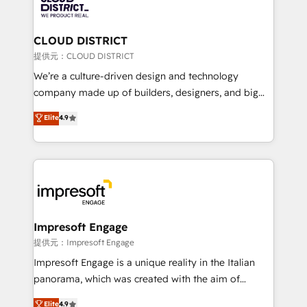
500+ HubSpot implementations, building end-to-
end solutions that integrate CRM, AI automation,
inbound and loop marketing, content, and digital
CLOUD DISTRICT
creativity. Our multicultural team works in Spanish,
提供元：CLOUD DISTRICT
Portuguese, and English to design scalable strategies
We’re a culture-driven design and technology
that drive measurable growth. 🌎 Highlights: • 10+
company made up of builders, designers, and big
years as a HubSpot partner. • 2023 Impact Awards:
thinkers. We blend strategy, design, and
Elite
4.9
Platform Migration Excellence. • Top 3 Partner of the
development—always fueled by curiosity—to turn
Year LATAM 2022, 2023, 2024, 2025. • Partner of the
ideas, opportunities, and challenges into meaningful
Year 2024. • Organizer of Aliados.ai (AI, marketing &
experiences. To us, technology is more than just
tech global congress). 👉 Ready to scale your
code; it’s about creating things that are useful, cool,
business with HubSpot? Let Cebra’s experts help
and—most importantly—simple. That’s why we lean
you grow faster, smarter, and with impact.
into bold ideas and shape them into thoughtful
products and strategies that actually make a
Impresoft Engage
difference.
提供元：Impresoft Engage
Impresoft Engage is a unique reality in the Italian
panorama, which was created with the aim of
putting Customer Experience at the center by
Elite
4.9