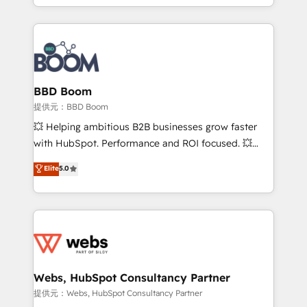
enterprise-grade campaigns, our in-house team
emailing) Informations clés : - 10 ans d'expérience -
builds scalable strategies that drive long-term
100+ intégrations CRM HubSpot réussies - 40
revenue. ⚙️ HubSpot Integration & Optimization •
experts conseil - 150 certifications HubSpot
Seamless CRM, CMS, and automation setup •
cumulées
Complex platform migrations and data cleanups •
Custom APIs and third-party integrations 📈 End-to-
BBD Boom
End Revenue Acceleration • Lifecycle marketing and
提供元：BBD Boom
pipeline growth programs • Sales enablement tools
💥 Helping ambitious B2B businesses grow faster
and CRM optimization • Retention strategies with
with HubSpot. Performance and ROI focused. 💥
customer journey mapping 🏅 Elite-Level HubSpot
BBD Boom is the HubSpot partner that can help you
Elite
5.0
Execution • 750+ onboardings and 2,000+
to HubSpot Better. We work with your teams to
implementations • Deep expertise across marketing,
solve all your HubSpot challenges and improve user
sales, and service hubs • Built-in flexibility for
adoption, sales process and marketing results.
startups to global brands
Services 📚 Onboarding your team to HubSpot for
the first time 🔧 Designing and optimising your
HubSpot set-up for better results 🌐 Website design
and build using HubSpot 🔌 Integrating HubSpot
Webs, HubSpot Consultancy Partner
with other systems 🎓 Training your teams to be
提供元：Webs, HubSpot Consultancy Partner