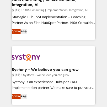
Integration, AI
Outbound Marketing - HubSpot CMS Website
Design & Development We empower our clients to
提供元：1406 Consulting | Implementation, Integration, AI
reach their full potential by providing transparent,
Strategic HubSpot Implementation + Coaching
relationship-driven support. With over 300 HubSpot
Partner As an Elite HubSpot Partner, 1406 Consulting
certifications and accreditations, we deliver both the
helps mid-market revenue teams transform how
Elite
5.0
technical know-how and strategic guidance you
they sell, market, and serve. We don't just build your
need to succeed.
HubSpot—we teach your team to own it, then stay
to help you keep winning. What We Do ⚙️ CRM
Implementations across Marketing, Sales, Service,
Data & Content 📈 Sales & Marketing Alignment +
Revenue Team Enablement 🤖 Breeze AI & Custom
Agent Creation 🔄 Custom Integrations & Data
Systony - We believe you can grow
Migration Why 1406 We become part of your team.
提供元：Systony - We believe you can grow
Your team learns while we build. We fix what others
Systony is an experienced HubSpot CRM
broke. Built for mid-market reality—practical
implementation partner. We make sure to put your
solutions that work with your actual headcount and
organization's needs and goals first and think along
Elite
4.9
constraints. By the Numbers 🏆 Top 1% of all
with your organization. We are only satisfied once
HubSpot partners 🔄 Top 5% globally in client
you are too. Why Systony? - 20+ years of