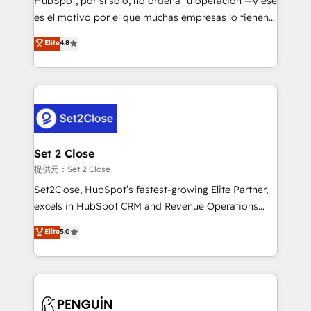
HubSpot, por sí solo, no ordena tu operación —y ese
SaaS, Software Dev & IT and consulting, make the
es el motivo por el que muchas empresas lo tienen y
most out of their HubSpot experience operating in
aun así no crecen. Te acompañamos a ordenar tu
Elite
4.8
the United States, EU, UAE, Mexico and Latin
operación para que genere la información que
America. From casual user to super fan: make
necesitás para decidir, y HubSpot por fin rinda de
HubSpot an experience you LOVE!
verdad. Lo hacemos paso a paso, sin frenar tu
operación, con la adopción que todos buscan y
pocos logran. No es teoría: somos Partner Elite con
+700 implementaciones en LATAM. Imaginá
HubSpot mostrándote dónde está tu próxima venta,
Set 2 Close
no solo dónde quedó la última. Empecemos por el
提供元：Set 2 Close
proceso que hoy más te frena, y de ahí, victorias
Set2Close, HubSpot’s fastest-growing Elite Partner,
consecutivas, una tras otra.
excels in HubSpot CRM and Revenue Operations
(RevOps) services to boost B2B sales and growth.
Elite
5.0
As a top HubSpot Elite Partner, we specialize in
custom HubSpot CRM solutions. Our experts design,
implement, and optimize systems to enhance user
experience, functionality, and adoption across sales,
marketing, and service teams. From setup to