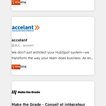
Elite
4.9
international offices and 175+ employees.
HubSpot un vrai levier de performance pour votre
organisation. Cela passe par la compréhension de
vos processus, la fiabilisation de vos données et
l'alignement de vos équipes — avant même d'ouvrir
la plateforme. Nos domaines d'intervention : -
Intégration & paramétrage HubSpot - Migration CRM
& reprise de données - Stratégie RevOps &
accelant
alignement Marketing / Sales - Data, reporting &
提供元：accelant
tableaux de bord - Onboarding, audit &
We don’t just architect your HubSpot system—we
optimisation - Intégrations métiers (ERP, téléphonie,
transform the way your team does business. As an
e-commerce) - Formation & accompagnement au
Elite HubSpot Solutions Partner, we specialize in
Elite
5.0
changement Nous intervenons auprès des PME, ETI
creating tailored, end-to-end CRM solutions that
et grandes entreprises en France et à l'international,
accelerate growth, improve operational efficiency,
dans des secteurs variés : SaaS, immobilier,
and ensure faster time to value on HubSpot. What
industrie, éducation, banque & assurance, transport
sets us apart? Our people-centric approach. From
& logistique.
day one, our team takes the time to deeply
understand your unique needs, crafting custom
strategies that deliver impactful results. Our mission
Make the Grade - Conseil et intégrateur