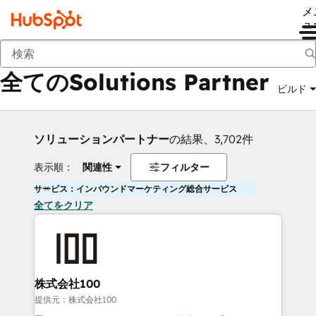
メ
ュ
戻る
全てのSolutions Partner
ビルド
ソリューションパートナー
の結果、3,702件
表示順：
関連性
フィルター
サービス：インバウンドマーケティング総合サービス
全てをクリア
株式会社100
提供元：株式会社100