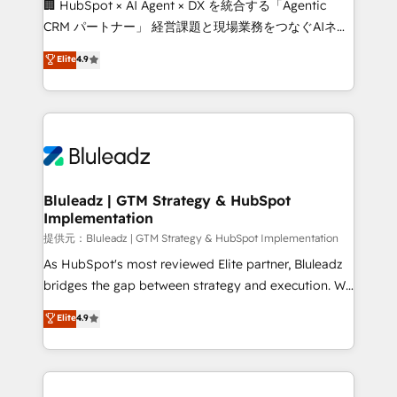
🏢 HubSpot × AI Agent × DX を統合する「Agentic
CRM パートナー」 経営課題と現場業務をつなぐAIネイ
ティブ・エージェンシーとして、HubSpot Eliteの実装
Elite
4.9
力で顧客フロント業務を再設計します。 💡 100inc は何
をする会社か？ HubSpotを共通基盤に、AIエージェン
トを組み込んだ顧客フロント業務（マーケティング・営
業・CS）を組織全体で設計・実装する日本のAIネイテ
ィブ・エージェンシーです。事業部・グループ会社・部
門が分立する組織で、データと業務プロセスのサイロ化
を、CRMを軸とした全社共通基盤に再構築します。意
Bluleadz | GTM Strategy & HubSpot
Implementation
思決定者・PMO・現場担当者に並走します。 1️⃣
HubSpot導入・活用支援 顧客データの一元化から、
提供元：Bluleadz | GTM Strategy & HubSpot Implementation
GTMの見える化・自動化まで。全Hub統合運用、デー
As HubSpot's most reviewed Elite partner, Bluleadz
タ品質設計、グループ横断のCRM統合に対応します。
bridges the gap between strategy and execution. We
2️⃣ AIエージェント組織構築 営業・マーケティング業務
don't just "set up tools" — we install the GTM
Elite
4.9
の一部をAIが自律実行する組織への移行を設計・実装。
Operating System (GTM OS) to align your leadership
Breeze・Claude等をHubSpotと連携させ、役割定義・
and engineer a portal that drives predictable
運用ルール・成果指標まで含めて設計します。 3️⃣ 全社
revenue velocity. 🚀 GTM Strategy & Alignment
DX × AI推進のPMO伴走支援 複数部門をまたぐDX×AI変
Workshops & Sprints: Identify "Valleys of Death"