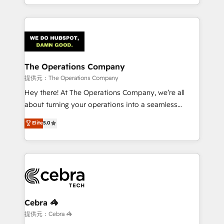
solutions to complex GTM and RevOps challenges.
smarter with AI and HubSpot.
Our Expertise 🔹 Onboarding & Implementation:
Accredited HubSpot Partner, ensuring smooth setup
tailored to your GTM motion. 🔹 Migrations:
Accredited HubSpot Partner, ensuring migration
from other CRMs to HubSpot without data loss or
The Operations Company
downtime. 🔹 RevOps Strategy: Align teams,
提供元：The Operations Company
processes, and data to drive revenue efficiency. 🔹
Hey there! At The Operations Company, we’re all
Integrations: Connect HubSpot with your tech stack
about turning your operations into a seamless
for better adoption. 🔹 Custom Solutions: Build
experience that powers real results. We specialize in
Elite
5.0
tailored apps, workflows, and configurations. We are
transforming complex systems into efficient,
SOC 2 Type II and ISO 27001 certified, reinforcing
scalable solutions that work across your entire
our commitment to data security and compliance. At
organization. We’re a unique blend of deep HubSpot
OneMetric, we help revenue teams focus on the
expertise, strategic thinking, and hands-on
OneMetric that matters most: revenue.
operational know-how. We know that no two
businesses are alike, so we don’t do cookie-cutter
solutions. Instead, we dive in to understand your
Cebra 🦓
needs, goals, and challenges to deliver solutions that
提供元：Cebra 🦓