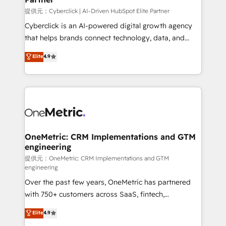
提供元：Cyberclick | AI-Driven HubSpot Elite Partner
Cyberclick is an AI-powered digital growth agency
that helps brands connect technology, data, and
creativity to achieve measurable results. Founded in
Elite
4.9
Barcelona and operating across Spain, LATAM, and
the UK, we support global companies in building
smarter marketing, sales, and customer success
strategies. As the only HubSpot Elite Partner in
Iberia (Spain & Portugal), we combine human insight
with intelligent automation to drive sustainable
growth. Our multidisciplinary team designs solutions
OneMetric: CRM Implementations and GTM
engineering
that simplify complexity, boost performance, and
turn innovation into real impact. 🌍 Highlights •
提供元：OneMetric: CRM Implementations and GTM
engineering
HubSpot Partner since 2012 • 2022 EMEA Impact
Over the past few years, OneMetric has partnered
Award: Best Integration • 150+ successful HubSpot
with 750+ customers across SaaS, fintech,
projects • Clients in 30+ industries • Proprietary
healthcare, real estate, and other industries. With
technology for integrations • Multilingual team:
Elite
4.9
150+ HubSpot-certified experts, we deliver scalable
English, Spanish, Portuguese & Italian 👉 Grow