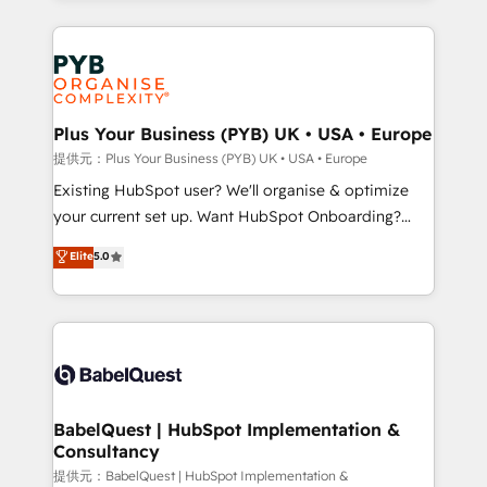
Canadian agencies, and we both hold Onboarding
onboarding from platforms like Salesforce, NetSuite,
Accreditations. Based in Canada (coast to coast), our
Zoho, Pardot, Marketo, Microsoft Dynamics, Wix,
services are offered in both English & French.
WordPress and legacy CRMs, turning fragmented
systems into unified, growth-ready HubSpot
architectures that accelerate revenue operations and
Plus Your Business (PYB) UK • USA • Europe
performance. - Multi-object CRM migration, cleanup,
提供元：Plus Your Business (PYB) UK • USA • Europe
and implementation. - Pre-built and custom
Existing HubSpot user? We'll organise & optimize
integrations across your full tech stack. - Custom
your current set up. Want HubSpot Onboarding?
object setup, CMS builds, and full-funnel automation.
We'll customise your CRM & automate your business
Elite
5.0
- Dashboards, lifecycle campaigns, and lead
processes. Welcome to our Profile! We can help
nurturing sequences. - Cross-hub setup across
with... • CRM implementation, reports & workflows,
Marketing, Sales, Operations, and Service Hubs. -
and team training • CRM migration: Salesforce,
Ongoing optimization, managed support, and
Pipedrive, Dynamics etc • Technical projects inc.
scalable retainers. Let’s make HubSpot your most
Custom API integrations & ERP systems inc. SAP and
powerful growth engine. Built to convert, scale, and
Netsuite A little about us... • Boutique 'Elite' Team (12
drive results.
super skilled members) • 150+ Clients for Sales Hub,
BabelQuest | HubSpot Implementation &
Consultancy
Marketing Hub, Service Hub, Data Hub and Website
(CMS) • ISO/IEC 27001:2022, ISO 9001:2015 and
提供元：BabelQuest | HubSpot Implementation &