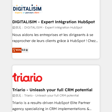
remarkable experiences for our most sophisticated
costs. As HubSpot's Advanced Accredited CRM
clients.” - Brian Garvey, VP, Solutions Partner
Implementation partner, we provide expertise to
Program, HubSpot.
drive your business forward. Since 2015 we are fully
dedicated to HubSpot and with an experienced
DIGITALISIM - Expert Intégration HubSpot
team (50+), we work with reputable companies in
提供元：DIGITALISIM - Expert Intégration HubSpot
B2B sectors such as manufacturing, SaaS and
Nous aidons les entreprises et les dirigeants à se
business services. We prepare a customized
rapprocher de leurs clients grâce à HubSpot ! Chez
business case that demonstrates the value and
DIGITALISIM, nous avons l'intime conviction que la
Elite
5.0
impact of your digital transformation, including a
réussite des entreprises passe par l’innovation web,
detailed financial rationale with a focus on ROI and
le marketing digital, et la relation client ! C'est
TCO. As a trusted extension of your team, we
pourquoi, nos experts sont à la fois capables de
believe in the power of partnership. Together, we
gérer votre projet de création de site internet, votre
embark on a transformational journey that sets your
référencement, votre stratégie digitale et le pilotage
business up for long-term success. Unlock your
et l'intégration d'HubSpot ! Les grandes phases d'un
business. If not now, when?
projet HubSpot avec DIGITALISIM : 🧽 Nettoyage,
Triario - Unleash your full CRM potential
migration et intégration des bases de données. 🚀
提供元：Triario - Unleash your full CRM potential
Développement des interfaces avec vos logiciels
Triario is a results-driven HubSpot Elite Partner
métiers ⚙️ Configuration de la plateforme HubSpot
agency specializing in CRM implementations &