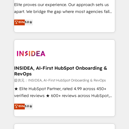
measurable impact.
Elite proves our experience. Our approach sets us
apart. We bridge the gap where most agencies fall
short by combining GTM strategy with technical
Elite
5.0
execution to solve the right problem with the right
solution. As the only firm in the world to hold Elite
Partner Accreditations with both HubSpot and Clay,
our clients gain a unique advantage in CRM
architecture, pipeline generation, data intelligence,
and go-to-market execution. Why B2B Businesses
Choose RP: - Secure: Soc2 compliant 🛡️ - Pricing:
INSIDEA, AI-First HubSpot Onboarding &
RevOps
Implementations starting at $1,5k 💵 - Speed: Launch
in 14 days ⚡ - Global: 250 professionals across five
提供元：INSIDEA, AI-First HubSpot Onboarding & RevOps
continents 🌐 - Scale: Fastest tiering Elite HubSpot
★ Elite HubSpot Partner, rated 4.99 across 450+
Partner 🪴 - Sales Hub: More implementations than
verified reviews ★ 600+ reviews across HubSpot,
any other Partner 💻 - Migrations: We convert
G2 & Clutch ★ 150+ in-house HubSpot-certified
Elite
5.0
Salesforce addicts to HubSpot evangelists 🧡 Don't
experts ★ 1,500+ implementations across 25+
hire a marketing agency for an Ops problem. Don't
countries ★ AI-first, RevOps-led, onboarding-
hire a technical agency for a growth problem. Hire a
obsessed INSIDEA helps growing companies turn