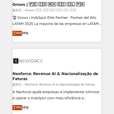
Objects, thèmes HubL, agents IA & Breeze AI. 🎯
Grows | 🇵🇪 🇨🇴 🇲🇽 🇪🇨 🇨🇱 🇵🇦
Secteurs : Industrie, Distribution B2B, SaaS, Services
提供元：Grows | 🇵🇪 🇨🇴 🇲🇽 🇪🇨 🇨🇱 🇵🇦
B2B, Immobilier, Viticulture, Finance. 🚀 Nos livrables
🏆 Grows | HubSpot Elite Partner · Partner del Año
: migration sécurisée, implémentation Marketing +
LATAM 2025 La mayoría de las empresas en LATAM
Sales + Service Hub, synchronisation ERP ↔
no tienen un problema de herramientas. Tienen un
Elite
4.9
HubSpot temps réel, formation équipes. 🏆 +350
problema de orden. Equipos desalineados, datos
projets livrés. Accrédités HubSpot CRM
dispersos y procesos que dependen de personas
Implementation, Data Migration & Custom
clave — no de sistemas. Eso frena el crecimiento,
Integration. 📩 Parlons de votre projet →
aunque tengas buena tecnología y ganas de escalar.
digitaweb.com
⚙️ Grows ordena los procesos comerciales, alinea
marketing, ventas y servicio, e implementa HubSpot
de forma que genera resultados reales desde las
Nexforce: Revenue AI & Nacionalização de
Faturas
primeras semanas — no meses. 🤝 No entregamos
proyectos y nos vamos. Nos quedamos como
提供元：Nexforce: Revenue AI & Nacionalização de Faturas
socios estratégicos, ayudando a sostener y escalar
A Nexforce ajuda empresas a implementar otimizar
lo que construimos juntos. Porque crecer sin orden
e operar a HubSpot com mais eficiência e
no es crecer — es solo moverse rápido. 🌎
previsibilidade de receita. Combinamos Revenue
Elite
5.0
Operamos en Colombia, Perú, México, Ecuador,
Operations (RevOps) e Inteligência Artificial para