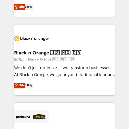
📈 Configuration de rapports et tableaux de bord 🤝
migrations, Revenue Operations, Custom
Elite
5.0
Book Process & Guidelines utilisateurs 🎓
Integrations, Custom AI agents and AI-ready Website
Formations des utilisateurs
Design With over 15 years of experience, we help
companies bridge the gap between marketing, sales,
and customer success through smart automation,
data hygiene, and tailored HubSpot solutions. Our
clients choose us because we blend the expertise of
a global consultancy with the care and agility of a
Black n Orange 🇺🇸 🇲🇽 🇨🇦
boutique firm. At Triario, we’re big enough to deliver
提供元：Black n Orange 🇺🇸 🇲🇽 🇨🇦
but small enough to listen. Our Services: HubSpot
We don’t just optimize — we transform businesses.
implementations & data migration Custom AI agents
At Black n Orange, we go beyond traditional Inbound
Revenue Operations API integrations AI-ready
Marketing with our exclusive methodologies:
Elite
5.0
Website design Let’s turn your CRM into your growth
BOOMS and BOOST. Together, they form a powerful
engine!
combination that has driven success for over 800
businesses worldwide. As Elite HubSpot Partners, we
specialize in crafting high-performance growth
strategies that integrate data-driven marketing,
automation, and revenue intelligence to help