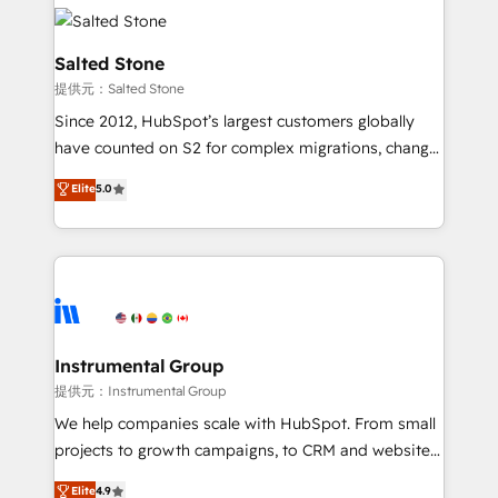
partner built to solve both.
HubSpot into a revenue engine. We onboard your
team, migrate your data, and build AI-powered
workflows that drive adoption from week one, in
Salted Stone
your time zone. What we do: ➤ Onboarding: Live in
提供元：Salted Stone
weeks, with workflows built around your business,
Since 2012, HubSpot’s largest customers globally
not a template. ➤ Migration: Move from any legacy
have counted on S2 for complex migrations, change
CRM. Zero downtime, full data integrity. ➤
management, systems integration, and creative
Implementation: Configure HubSpot to run your
Elite
5.0
solutions that deliver measurable impact and
revenue process. Sales, marketing, and service wired
transform brand experiences As one of the few full-
together. ➤ AI and Integrations: Layer Breeze AI,
service creative agencies in the HubSpot
custom agents, and APIs to remove manual work. ➤
ecosystem, we blend strategy, technology, & award-
Ongoing Management: Monthly tune-ups, feature
winning design to build scalable, globally
rollouts, adoption coaching. Buying HubSpot,
regionalized HubSpot websites, integrated
switching to it, or reviving a stale portal? We are
marketing campaigns, & RevOps frameworks that
Instrumental Group
built for the work.
fuel long-term success We connect the entire
提供元：Instrumental Group
customer lifecycle through seamless integrations,
We help companies scale with HubSpot. From small
ensure long-term adoption with change-
projects to growth campaigns, to CRM and websites.
management programs, and align marketing, sales,
Hire an agency that's experienced in every inch of
Elite
4.9
and service to drive sustainable growth With 6 key