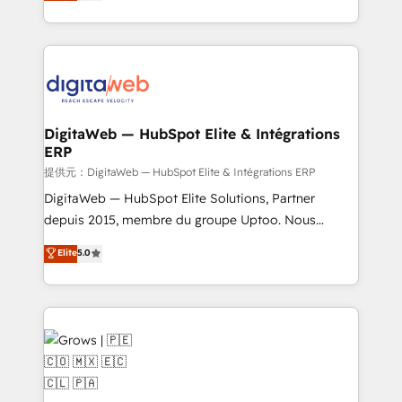
in your organization. It's not brands that solve
implementation process that focuses on user
challenges — it's people. Our Revenue Architects
adoption. We’re experts on connecting data,
work side-by-side with your team to turn your ERP
technology and people with each other. Together we
data into real sales control. Our mission? Make your
strive for optimal customer processes and
CRM actually drive revenue. We focus on
experiences. Systony – We believe you can grow!
manufacturing, trade, distribution, logistics and
software companies that run ERP systems and need
DigitaWeb — HubSpot Elite & Intégrations
ERP
a proven sales management layer, with pipeline
control, margin visibility, and reliable forecasting.
提供元：DigitaWeb — HubSpot Elite & Intégrations ERP
REV.BW is not another CRM implementation. It's a
DigitaWeb — HubSpot Elite Solutions, Partner
ready-made model: data architecture, sales process,
depuis 2015, membre du groupe Uptoo. Nous
management reporting, and ERP integration — built
aidons les ETI et PME B2B à unifier Marketing,
Elite
5.0
from real experience, not experimentation. ✨
Ventes et Service sur HubSpot grâce à la Revenue
HubSpot Elite Partner, Top 16 globally ✨ 200+ CRM
Architecture : alignement des équipes, pipeline
implementations, 70% with ERP integrations ✨ Deep
prévisible, croissance mesurable. 🔌 Intégrations
ERP integration expertise across multiple platforms
complexes : ERP (Divalto, Sage X3, Cegid, Pennylane,
✨ Trusted by Polish market leaders and Stock
Dynamics..), VOIP (Aircall, Ringover, Modjo), Shopify,
Market companies
Oneflow. 💻 Développements custom : CRM UI
Extensions (React), Serverless Node.js, Custom