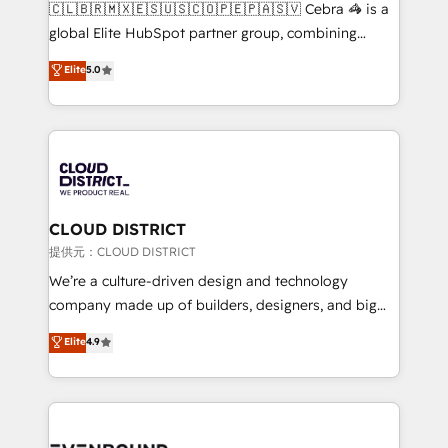
fit like a glove. We’re committed to being both
🇨🇱🇧🇷🇲🇽🇪🇸🇺🇸🇨🇴🇵🇪🇵🇦🇸🇻 Cebra 🦓 is a
highly effective and fun to work with. We believe in
global Elite HubSpot partner group, combining
efficient processes, as well as building great
technology, marketing and media expertise across
Elite
5.0
relationships. Your success is our success, and we’re
Latin America and Southern Europe, with teams
all in this together! From startup to enterprise, we’ll
across 9 countries. Born in Chile, we combine local
make sure your HubSpot setup becomes a
insight with international reach to help businesses
powerhouse of productivity, so you can focus on
grow. For over 12 years, we’ve delivered 500+
what matters most: growing your business and
HubSpot implementations, building end-to-end
wowing your customers. Let’s make HubSpot work
solutions that integrate CRM, AI automation, inbound
smarter for you!
and loop marketing, content, and digital creativity.
CLOUD DISTRICT
Our multicultural team works in Spanish, Portuguese,
提供元：CLOUD DISTRICT
and English to design scalable strategies that drive
We’re a culture-driven design and technology
measurable growth. 🌎 Highlights: • 10+ years as a
company made up of builders, designers, and big
HubSpot partner. • 2023 Impact Awards: Platform
thinkers. We blend strategy, design, and
Elite
4.9
Migration Excellence. • Top 3 Partner of the Year
development—always fueled by curiosity—to turn
LATAM 2022, 2023, 2024, 2025. • Partner of the Year
ideas, opportunities, and challenges into meaningful
2024. • Organizer of Aliados.ai (AI, marketing & tech
experiences. To us, technology is more than just
global congress). 👉 Ready to scale your business
code; it’s about creating things that are useful, cool,
with HubSpot? Let Cebra’s experts help you grow