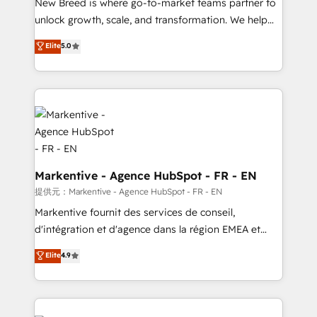
New Breed is where go-to-market teams partner to
to automate growth. 🏆 Elite Excellence - 8 platform
unlock growth, scale, and transformation. We help
accreditations and deep HIPAA-compliance
companies activate HubSpot’s AI-powered
expertise. - A team of 250+ experts dedicated to
Elite
5.0
customer platform and operationalize HubSpot’s
your resilient growth.
Loop Marketing framework through expert-led
services, smart agents, and purpose-built apps,
tailored to your business. Together, we unlock
results, fast. ⚙️CRM & RevOps: Align all Hubs to your
buyer journey for clean data, scalability, & reporting.
🎯Demand Gen & ABM: Drive pipeline with inbound,
ABM, AEO, SEO, & paid media. 👩‍💻Web Design:
Markentive - Agence HubSpot - FR - EN
Build high-performing websites with UX, messaging,
提供元：Markentive - Agence HubSpot - FR - EN
& conversion strategy that drive results. 🤖AI
Markentive fournit des services de conseil,
Strategy: Activate Breeze Agents, configure HubSpot
d'intégration et d'agence dans la région EMEA et
AI, & maximize AEO with tailored AI services. 🧩
North America. Avec plus de 115 experts en
Elite
4.9
Integrations: Extend HubSpot with custom
marketing automation, Growth, Revops, CRM et
integrations, hosting, & maintenance.
webdesign. Markentive is both a consulting firm, a
digital agency and an integrator. With over 115
experts in marketing automation, growth, revops,