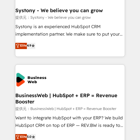
that drive real business results.
Hubs, plus migrations from Salesforce, Pipedrive, RD
Station, Freshdesk, Intercom, and more. Custom
Systony - We believe you can grow
objects, automations, and integrations built for
提供元：Systony - We believe you can grow
growth. 🚀 AI-Driven GTM Orchestration Unify
Systony is an experienced HubSpot CRM
HubSpot with LinkedIn, WhatsApp, email, paid
implementation partner. We make sure to put your
media, and AI voice to drive pipeline. 🤖 AI Custom
organization's needs and goals first and think along
Elite
4.9
Agent Development Deploy AI agents for
with your organization. We are only satisfied once
prospecting, follow-ups, service triage, and
you are too. Why Systony? - 20+ years of
knowledge retrieval—built in HubSpot. ⚡ Fast-Track
experience with CRM, Marketing, Sales & Service
& Growth-Track Services Fast-Track: Rapid HubSpot
implementations - 500+ successful onboardings -
onboarding in weeks Growth-Track: Unlock
Own back-end developers - Complex data
advanced optimization & adoption 📍 São Paulo, BR
migrations (e.g. Salesforce, MS Dynamics, Perfect
• Des Moines, IA • New York, NY
View, SuperOffice) - Custom integrations (e.g. MS
BusinessWeb | HubSpot + ERP = Revenue
Booster
Business Central, Navision, AX, SAP, Exact, AFAS) We
focus on growing B2B companies in the SME sector
提供元：BusinessWeb | HubSpot + ERP = Revenue Booster
such as manufacturing, SaaS, business services and
Want to integrate HubSpot with your ERP? We build
wholesaler companies. As an experienced HubSpot
HubSpot CRM on top of ERP — REV.BW is ready to
partner, we know how important user adoption is.
use business model that you can for fast CRM start
Elite
5.0
That's why we have developed a step-by-step