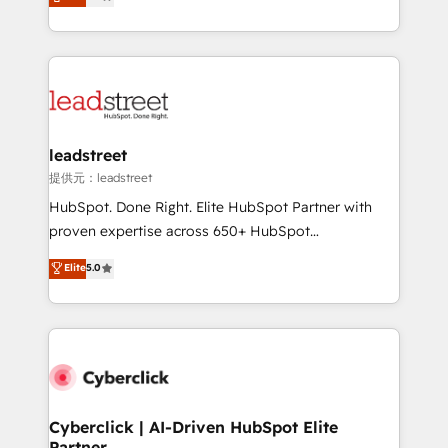
Operating across the UK, Netherlands, Ireland, and
confidence and that leadership can rely on for
Canada, we’ve delivered thousands of successful
scalable revenue insights.
HubSpot projects for mid-market and enterprise
clients worldwide, with over 10 years experience. We
combine HubSpot, data, and AI to design connected
go-to-market systems that align people, process,
and technology for predictable, scalable revenue
leadstreet
growth. Our expertise spans RevOps, CRM and data
提供元：leadstreet
architecture, AI enablement, and strategic marketing,
HubSpot. Done Right. Elite HubSpot Partner with
delivered through our proprietary FLAIR framework
proven expertise across 650+ HubSpot
for responsible AI adoption. As a HubSpot Elite
implementations. With 12+ years of HubSpot
Elite
5.0
Partner and ISO 27001:2022 certified consultancy,
experience, we help you use the HubSpot platform
we blend strategy, creativity, and technology to help
to its fullest capacity, improve your current HubSpot
organisations scale smarter and grow stronger.
website, or build your new one.
Cyberclick | AI-Driven HubSpot Elite
Partner