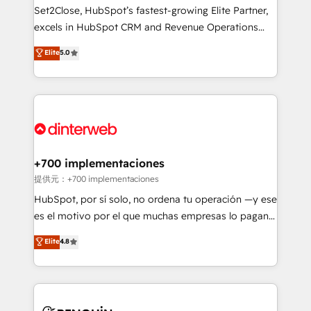
commercialization, real estate, health, education,
Set2Close, HubSpot’s fastest-growing Elite Partner,
SaaS, Software Dev & IT and consulting, make the
excels in HubSpot CRM and Revenue Operations
most out of their HubSpot experience operating in
(RevOps) services to boost B2B sales and growth.
Elite
5.0
the United States, EU, UAE, Mexico and Latin
As a top HubSpot Elite Partner, we specialize in
America. From casual user to super fan: make
custom HubSpot CRM solutions. Our experts design,
HubSpot an experience you LOVE!
implement, and optimize systems to enhance user
experience, functionality, and adoption across sales,
marketing, and service teams. From setup to
refinement, we streamline workflows, improve lead
management, and speed up deal closures. With 500+
+700 implementaciones
projects completed, our Agile approach ensures your
提供元：+700 implementaciones
HubSpot CRM drives measurable results. Our
HubSpot, por sí solo, no ordena tu operación —y ese
RevOps services align your sales, marketing, and
es el motivo por el que muchas empresas lo pagan y
customer success teams for peak performance. We
aun así no crecen. Suele ser un círculo: procesos que
Elite
4.8
optimize the revenue lifecycle—lead generation to
no generan datos confiables, datos que no permiten
retention—by refining processes and eliminating
decidir bien, y decisiones que no logran mejorar los
inefficiencies. Using HubSpot tools and data-driven
procesos. Y así, vuelta tras vuelta, el negocio gira sin
strategies, we create scalable solutions that
avanzar —un problema que tiene menos que ver con
maximize profitability and adapt to your goals.