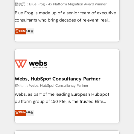
HubSpot pros 📊 Lead generation services using
提供元：Blue Frog - 4x Platform Migration Award Winner
HubSpot Why us? - SIX HubSpot Accreditations -
Blue Frog is made up of a senior team of executive
awarded by HubSpot after a rigorous process for
consultants who bring decades of relevant, real
CRM, Solutions Architecture, Onboarding , Data
world experience to our client engagements. "Blue
Elite
5.0
Migration, Custom Integration & Platform
Frog is a top, trusted partner in HubSpot's
Enablement -Onboarded over 500 businesses to
ecosystem for a reason. Their team brings over a
HubSpot -Top 1% of partners worldwide -In-house
decade of experience to the table, along with deep
team of 25+ experts Contact us today to help you
knowledge of the HubSpot platform and strategies
get more from your investment in HubSpot.
for driving growth. They are committed to helping
www.bbdboom.com
our customers grow and finding solutions that fit
their unique business needs. We are thrilled to have
Webs, HubSpot Consultancy Partner
Blue Frog in the HubSpot ecosystem leading the
提供元：Webs, HubSpot Consultancy Partner
way for customers!" - Yamini Rangan, CEO of
Webs, as part of the leading European HubSpot
HubSpot “Our experience with the team at Blue Frog
platform group of 150 Fte, is the trusted Elite
has been nothing short of extraordinary. Their years
HubSpot CRM Partner offering you a roadmap on
Elite
4.8
of experience and quality of skilled staff has earned
maximizing EBITDA and achieving Commercial
them a trusted reputation within the HubSpot
Excellence. With our targeted processes, we
ecosystem as a reliable partner capable of delivering
strengthen your digital transformation and minimize