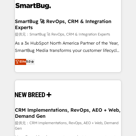
革を、構想から実装・定着までPMOとして主導。「設
stalling growth. Fix your ICP, Math, and Story to stop
定の代行ではなく、設計の責任」を引き受け、部門横断
"accelerating a mess." ⚙️ Elite Engineering & AI
の統合・浸透・変革管理を実行します。 ▸ CMS戦略設
Scalable Architecture: Zero-technical-debt setup
SmartBug 🚀 RevOps, CRM & Integration
計・構築：リード獲得・CVR・SEOを前提にした情報設
Experts
across all Hubs, validated by our 7 HubSpot
計・導線設計・テンプレート設計をContent Hubで一体
Accreditations. AI-Powered RevOps: Breeze AI,
提供元：SmartBug 🚀 RevOps, CRM & Integration Experts
提供。 ▸ 既存CRM・MAからの移行支援：Salesforce・
custom AI agents, and high-integrity migrations for
As a 3x HubSpot North America Partner of the Year,
Marketo・Pardot等からの移行、カスタム設計、履歴
total reporting clarity. Security & Compliance: SOC 2
SmartBug Media transforms your customer lifecycle
データ移行と活用設計まで。 ▸ AEO対応：ChatGPT・
Type II and HIPAA attested for enterprise-grade data
into a revenue engine. Our unified ecosystem
Elite
5.0
Perplexity等のAI検索からの流入・引用を前提にコンテ
security. 🏆 Why Bluleadz? GTM OS Partner | 16+
includes specialized divisions Globalia (AI &
ンツとサイト構造を最適化。 🏆 なぜ100incを選ぶの
Years Experience | 1,000+ Five-Star Reviews
Software) and Point Success Media (Paid Media),
か？ ✓ HubSpot Eliteパートナー認定 ✓ HubSpotアワ
making this the official home for all three brands. 🔄
ード受賞・HUGリーダー ✓ ISO27001:2022 /
Implementation & Integration - Seamless migrations
ISO9001:2015 取得 ✓ 400社以上の導入実績 ✓
and system integrations powered by Globalia’s
HubSpot大百科 出版 CRM・AI活用に関するご相談、現
technical development team. - 19 HubSpot-certified
状整理の壁打ちなど、構想段階からお気軽にお問い合わ
trainers to drive platform adoption. 📈 Revenue
CRM Implementations, RevOps, AEO + Web,
せください。
Demand Gen
Generation - Full-funnel marketing and high-
performance advertising via Point Success Media. -
提供元：CRM Implementations, RevOps, AEO + Web, Demand
Gen
Expert deployment of Breeze AI and custom agents