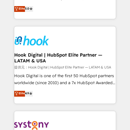
certifications and accreditations, we deliver both the
helps mid-market revenue teams transform how
Elite
5.0
technical know-how and strategic guidance you
they sell, market, and serve. We don't just build your
need to succeed.
HubSpot—we teach your team to own it, then stay
to help you keep winning. What We Do ⚙️ CRM
Implementations across Marketing, Sales, Service,
Data & Content 📈 Sales & Marketing Alignment +
Revenue Team Enablement 🤖 Breeze AI & Custom
Agent Creation 🔄 Custom Integrations & Data
Hook Digital | HubSpot Elite Partner —
LATAM & USA
Migration Why 1406 We become part of your team.
Your team learns while we build. We fix what others
提供元：Hook Digital | HubSpot Elite Partner — LATAM & USA
broke. Built for mid-market reality—practical
Hook Digital is one of the first 50 HubSpot partners
solutions that work with your actual headcount and
worldwide (since 2010) and a 7x HubSpot Awarded
constraints. By the Numbers 🏆 Top 1% of all
Elite Partner. With 500+ projects across the U.S.,
Elite
4.9
HubSpot partners 🔄 Top 5% globally in client
Brazil, and LATAM, we combine global expertise with
retention 📅 8+ years of consistent results since 2017
regional experience. Today, we are Brazil’s largest
Who We Serve Revenue teams, marketing leaders,
HubSpot Elite Partner—trusted by companies across
and sales ops at mid-market companies ready to
the Americas to scale smarter. ⚙️ CRM
move beyond spreadsheets into unified systems
Implementation & Migration Onboarding across all