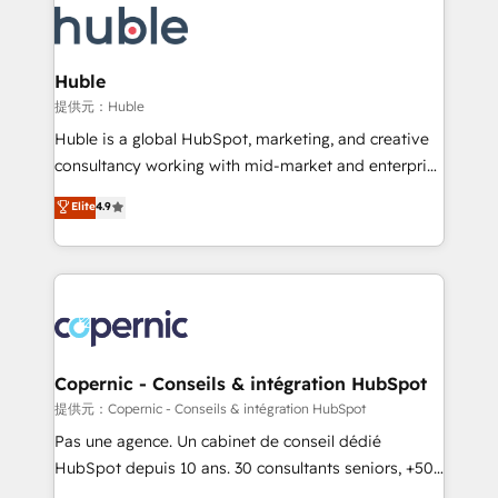
HubSpot COS Performance Award 🏆2014 HubSpot
HubSpot development: websites, custom modules,
COS Design Award 🏆2013 HubSpot Marketplace
integrations - Marketing & sales solutions: digital
Provider of the Year 🏆2011 Became a HubSpot
marketing, advertising, campaigns, content and
Huble
Partner 📆Founded in 1997
design We connect people, data and technology to
提供元：Huble
improve customer experiences. With our bright
Huble is a global HubSpot, marketing, and creative
people, exciting ideas and can-do mentality, we
consultancy working with mid-market and enterprise
ensure revenue growth on a daily basis. So tell us
businesses. We go beyond implementation, shaping
Elite
4.9
your challenge; our passionate and growth driven
the strategy, processes, and teams that turn
team of 100+ experts is ready for you! Driving digital
HubSpot into a genuine growth engine. Named
growth | www.brightdigital.com
HubSpot's Global Partner of the Year in 2024,
consistently ranked among their top 5 partners
worldwide, and with over 15 years in the ecosystem,
Huble has built a track record that speaks for itself.
One company, one operating model, delivering
Copernic - Conseils & intégration HubSpot
across offices and consulting teams in the UK, USA,
提供元：Copernic - Conseils & intégration HubSpot
Canada, Germany, France, Belgium, Singapore, and
Pas une agence. Un cabinet de conseil dédié
South Africa. Certified compliant with ISO/IEC
HubSpot depuis 10 ans. 30 consultants seniors, +500
27001:2022 and ISO 9001:2015 across all seven
clients, un ROI mesurable. Notre mission : faire de