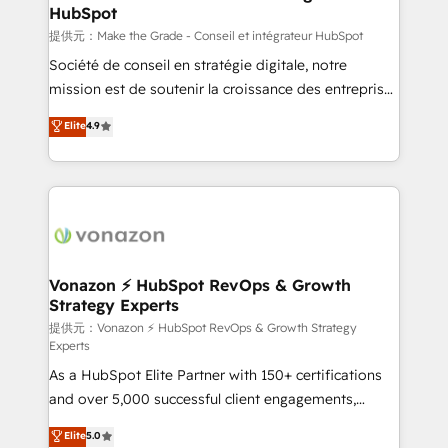
HubSpot
is to empower you to unlock HubSpot’s full potential
—faster. Through expert training, unmatched
提供元：Make the Grade - Conseil et intégrateur HubSpot
responsiveness, and ongoing support, we equip
Société de conseil en stratégie digitale, notre
your team to adopt new systems with confidence
mission est de soutenir la croissance des entreprises
and achieve a unified, data-driven approach to
B2B à travers l’acquisition de nouveaux clients,
Elite
4.9
customer engagement.
l'intégration CRM et le développement des revenus
auprès de vos comptes existants. En France et à
l'international, nous travaillons avec des ETI
ambitieuses, des grands groupes voulant aller au-
delà d’une simple transformation digitale et des
startups florissantes. Nos 3 grandes expertises sont :
➤ L’intégration de CRM et de méthodologie RevOps
Vonazon ⚡ HubSpot RevOps & Growth
Strategy Experts
pour aligner les équipes marketing, commerciales et
support client (data migration, synchronisation API,
提供元：Vonazon ⚡ HubSpot RevOps & Growth Strategy
Experts
audit et maintenance) ➤ La création de sites internet
As a HubSpot Elite Partner with 150+ certifications
de conversion qui transforment les visiteurs en
and over 5,000 successful client engagements,
opportunités d'affaires ➤ La mise en place de
Vonazon turns marketing complexity into
stratégies d'acquisition marketing (SEO, SEA,
Elite
5.0
measurable, scalable growth. From onboarding to