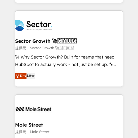
Chile, Panamá, Bolivia, Argentina y República
estruturar processos integrar sistemas organizar
Dominicana — con experiencia real en educación,
dados e automatizar operações. O objetivo é
retail, salud, banca, bienes raíces, construcción y
transformar a HubSpot em um verdadeiro sistema
B2B. ✅ Crece con orden. Crece con Grows.
operacional de receita conectando equipes
tecnologia e dados em uma operação integrada.
Também somos distribuidores oficiais da HubSpot
Sector Growth 🚀🇨🇦🇺🇸
e de mais de 150 softwares globais permitindo
提供元：Sector Growth 🚀🇨🇦🇺🇸
contratar e pagar a HubSpot em reais com nota
🚀 Why Sector Growth? Built for teams that need
fiscal no Brasil e gerar economia de até 50% na
HubSpot to actually work - not just be set up. 🔧
contratação de softwares internacionais.
HubSpot Experts: Onboarding, migrations,
Elite
5.0
Oferecemos ainda agentes de IA especializados em
automation, and training built for adoption. ⚡ Highly
HubSpot que automatizam tarefas executam rotinas
Technical Execution: ERP, EMR and Custom
no CRM e mantêm os dados organizados, como um
Integrations; complex builds delivered in weeks, not
especialista operando a plataforma 24/7. Hoje 300+
months. 🤖 AI Consulting & Agents: AI-powered
empresas em 13 países utilizam a Nexforce. Somos
workflows; automation agents; process optimization
a maior parceira da HubSpot na América Latina e
inside HubSpot. 🏆 Industry Experience: 🏥
líder no ranking global de sucesso do cliente da
Healthcare: HIPAA implementations; secure data
Mole Street
HubSpot.
workflows 💼 Financial Services: compliant
提供元：Mole Street