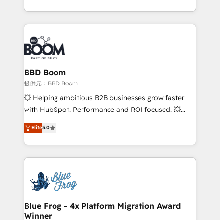
inbound, automatisation marketing, ABM, IA,
enterprise-grade campaigns, our in-house team
emailing) Informations clés : - 10 ans d'expérience -
builds scalable strategies that drive long-term
100+ intégrations CRM HubSpot réussies - 40
revenue. ⚙️ HubSpot Integration & Optimization •
experts conseil - 150 certifications HubSpot
Seamless CRM, CMS, and automation setup •
cumulées
Complex platform migrations and data cleanups •
Custom APIs and third-party integrations 📈 End-to-
BBD Boom
End Revenue Acceleration • Lifecycle marketing and
提供元：BBD Boom
pipeline growth programs • Sales enablement tools
💥 Helping ambitious B2B businesses grow faster
and CRM optimization • Retention strategies with
with HubSpot. Performance and ROI focused. 💥
customer journey mapping 🏅 Elite-Level HubSpot
BBD Boom is the HubSpot partner that can help you
Elite
5.0
Execution • 750+ onboardings and 2,000+
to HubSpot Better. We work with your teams to
implementations • Deep expertise across marketing,
solve all your HubSpot challenges and improve user
sales, and service hubs • Built-in flexibility for
adoption, sales process and marketing results.
startups to global brands
Services 📚 Onboarding your team to HubSpot for
the first time 🔧 Designing and optimising your
HubSpot set-up for better results 🌐 Website design
and build using HubSpot 🔌 Integrating HubSpot
Blue Frog - 4x Platform Migration Award
Winner
with other systems 🎓 Training your teams to be