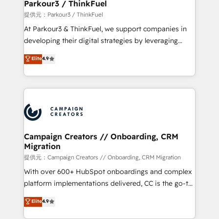
companies scale faster and smarter. 🔹 BOOMS:
Parkour3 / ThinkFuel
Demand generation for all your buyers With BOOMS,
提供元：Parkour3 / ThinkFuel
you invest in 100% of your buyers, accelerating your
At Parkour3 & ThinkFuel, we support companies in
growth and positioning yourself as an undisputed
developing their digital strategies by leveraging
leader. 🔹 BOOST: Optimize your digital
technologies and automating their marketing and
Elite
4.9
transformation process A methodology designed to
sales processes to generate growth. Our offer spans
implement HubSpot effectively and optimize your
from Strategy to Operations. We specialize in CRM
digital processes. 🔹 Trusted by Industry Leaders
onboarding and implementation, web design, sales
With an average rating of 4.9/5 and a proven track
& marketing automation, and digital marketing. With
record of business transformation, our growth-first
extensive experience working with tech companies
approach has helped brands dominate their
and manufacturers since 2002, we are committed to
markets.
empowering our clients and developing their
Campaign Creators // Onboarding, CRM
Migration
autonomy. Get to grips with HubSpot through
guided implementation and seamless integration of
提供元：Campaign Creators // Onboarding, CRM Migration
the CRM platform into your digital ecosystem. Would
With over 600+ HubSpot onboardings and complex
you like support in deploying your inbound
platform implementations delivered, CC is the go-to
marketing strategy? We'll provide support tailored
Elite Solutions Partner for businesses ready to
Elite
4.9
to your needs and sales objectives. With 125+
migrate, replatform, and scale smarter. We specialize
certifications, we are part of the most certified
in high-impact CRM and CMS migrations and