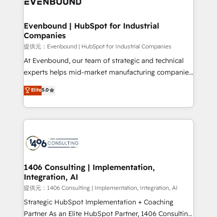
and—most importantly—simple. That’s why we lean
faster, smarter, and with impact.
into bold ideas and shape them into thoughtful
products and strategies that actually make a
Evenbound | HubSpot for Industrial
Companies
difference.
提供元：Evenbound | HubSpot for Industrial Companies
At Evenbound, our team of strategic and technical
experts helps mid-market manufacturing companies
achieve real growth. We specialize in delivering
Elite
5.0
tailored solutions that drive results by leveraging
HubSpot’s platform and data to fuel success.
Technical Solutions: - HubSpot Technical Consulting -
HubSpot CRM Implementation - HubSpot
Onboarding - Data Migration & Integrations -
Technical Audit & Optimization Strategic Solutions: -
Revenue Operations - Inbound Marketing -
1406 Consulting | Implementation,
Integration, AI
Outbound Marketing - HubSpot CMS Website
Design & Development We empower our clients to
提供元：1406 Consulting | Implementation, Integration, AI
reach their full potential by providing transparent,
Strategic HubSpot Implementation + Coaching
relationship-driven support. With over 300 HubSpot
Partner As an Elite HubSpot Partner, 1406 Consulting