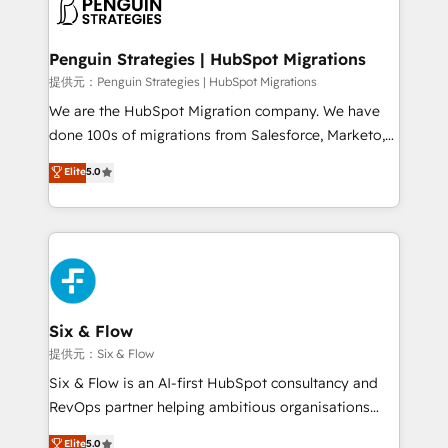
el CRM y más con cómo opera la empresa por
debajo. Te acompañamos a ordenar tu operación
paso a paso, sin frenarla, con la adopción que todos
Penguin Strategies | HubSpot Migrations
buscan y pocos logran. Así HubSpot por fin rinde. Y
提供元：Penguin Strategies | HubSpot Migrations
hay algo más: cada proceso que ordenás construye
We are the HubSpot Migration company. We have
el contexto real de cómo opera tu empresa —lo
done 100s of migrations from Salesforce, Marketo,
único que no se compra ni se copia—. En un mundo
Eloqua, Microsoft Dynamics, pipedrive and others.
Elite
5.0
donde todos tendrán la misma IA, va a ganar quien
We leverage our proven processes and AI to get it
tenga el mejor contexto para alimentarla. Sin
done right the first time. We help companies build
contexto, la IA improvisa. Con el tuyo, se vuelve una
high performing revenue operations across complex
ventaja que nadie más tiene. No es teoría: somos
sales cycles, multi system environments and global
Partner Elite con +700 implementaciones en LATAM.
SaaS or manufacturing teams. Trusted by leading
enterprises and fast growing scale ups including
Sony, Rapyd, Fiverr, XM Cyber, Wix - Base44, EMA
Six & Flow
Design Automation and FIT. 📊 RevOps & data
提供元：Six & Flow
architecture 🔗 CRM migrations & End to end
Six & Flow is an AI-first HubSpot consultancy and
integrations 🤖 AI workflows & enrichment 📘 Team
RevOps partner helping ambitious organisations
enablement & company-wide adoption We create
grow with clarity, confidence, and intelligence.
Elite
5.0
HubSpot environments that teams use with