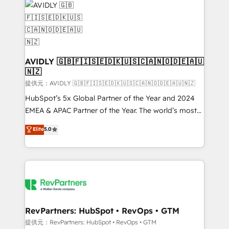
CRM and webdesign (We focus on EMEA - USA
customers).
AVIDLY 🇬🇧🇫🇮🇸🇪🇩🇰🇺🇸🇨🇦🇳🇴🇩🇪🇦🇺
🇳🇿
提供元：AVIDLY 🇬🇧🇫🇮🇸🇪🇩🇰🇺🇸🇨🇦🇳🇴🇩🇪🇦🇺🇳🇿
HubSpot’s 5x Global Partner of the Year and 2024
EMEA & APAC Partner of the Year. The world’s most
experienced and fully accredited HubSpot Solutions
Elite
5.0
Partner. 🚀 With 2,750+ HubSpot projects delivered
and 370+ specialists across EMEA, APAC and NAM,
we de-risk complex CRM programmes and
accelerate ROI across every HubSpot Hub. 🧭 From
multi-region migrations to AI-powered automation,
we turn complexity into clarity, human at global
scale. 🏆 HubSpot’s CEO called us “the partner of the
RevPartners: HubSpot • RevOps • GTM
future.” Others agree it is proof of trust built through
提供元：RevPartners: HubSpot • RevOps • GTM