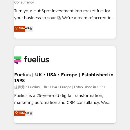
Consultancy
now... ISO 42001: 2023 certified • Exclusive AI
Turn your HubSpot investment into rocket fuel for
'GuardHub' governance framework, based on ISO
your business to soar 🚀 We’re a team of accredited
42001 - helping you 'organise complexity' 𝗥𝗲𝗮𝗱𝘆
HubSpot experts ready to help you. We can
𝗳𝗼𝗿 𝘁𝗵𝗲 𝗻𝗲𝘅𝘁 𝘀𝘁𝗲𝗽? Click the 👈 '𝗖𝗼𝗻𝘁𝗮𝗰𝘁
Elite
4.9
implement the platform into complex business
𝗯𝘂𝘀𝗶𝗻𝗲𝘀𝘀' button to get in touch (𝘸𝘦'𝘳𝘦 𝘴𝘶𝘱𝘦𝘳
environments, optimise what you've got and make
𝘳𝘦𝘴𝘱𝘰𝘯𝘴𝘪𝘷𝘦)
sure you can actually use it, build your website in
HubSpot or create an inbound marketing strategy
for you and execute it on HubSpot. We are on the
G-Cloud 14 CCS (Crown Commercial Service)
framework, meaning we've been accredited by
Fuelius | UK • USA • Europe | Established in
1998
HubSpot and vetted by the CCS, which means we
can support public sector companies as well the
提供元：Fuelius | UK • USA • Europe | Established in 1998
other ones listed in our profile. Our services: -
Fuelius is a 25-year-old digital transformation,
HubSpot implementation - HubSpot CMS website
marketing automation and CRM consultancy. We
build We can do lots of things. But everything we do
enable mid-market and enterprise clients to
Elite
5.0
is there for you to: - Grow revenue, and run your
maximise their return from digital and fuel their
business more efficiently - Build stronger
growth. We modernise platforms, streamline
relationships with customers - Make better