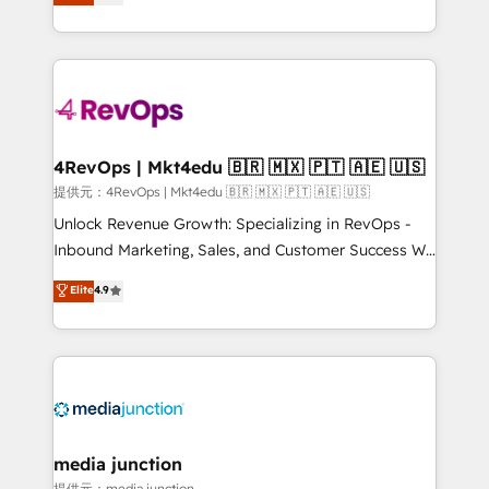
HubSpot and willing to work hand-in-hand with your
HubSpot accreditations and experience across
team to simplify the complex and build a better
hundreds of organizations in dozens of industries,
experience for your team and customers.
there’s a good chance one of our globally integrated
teams has worked with clients just like you Let’s
explore whether S2 is the partner you’ve been
looking for...and get your next big initiative moving!
4RevOps | Mkt4edu 🇧🇷 🇲🇽 🇵🇹 🇦🇪 🇺🇸
提供元：4RevOps | Mkt4edu 🇧🇷 🇲🇽 🇵🇹 🇦🇪 🇺🇸
Unlock Revenue Growth: Specializing in RevOps -
Inbound Marketing, Sales, and Customer Success We
specialize in driving revenue growth for companies
Elite
4.9
across industries through tailored marketing, sales,
and customer success strategies, utilizing RevOps
methodologies. As Latin America's largest HubSpot
partner and a global leader in education market, we
offer unparalleled insights. Operating in five
countries—Brazil, UAE (Abu Dhabi/Dubai/Sharjah),
Mexico, USA, and Portugal—we've executed over a
media junction
hundred successful operations. Our approach,
提供元：media junction