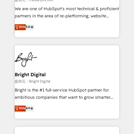
rooted in RevOps principles, integrates analysis,
We are one of HubSpot's most technical & proficient
training, planning, and qualification. Leveraging
partners in the area of re-platforming, website
technology, data analytics, CRM optimization, and
design & development. We specialize in multi-hub
Elite
5.0
inbound marketing tactics, we focus on
implementations for mid-market & enterprise
understanding, nurturing, and converting leads.
companies. We are woman-owned, powered by
Partner with us to unlock your business's full
coffee, and we ❤️ dogs. We produce award-winning
potential and achieve sustained growth in today's
work for our clients. 🏆2023 Technical Expertise
competitive market.
Impact Award 🏆2022 Technical Expertise Impact
Award 🏆2022 Platform Migration Excellence Impact
Award 🏆2020 Elite Solutions Partner 🏆2019
Bright Digital
Integrations HubSpot Impact Award 🏆2019
提供元：Bright Digital
Marketing Enablement HubSpot Impact Award 🏆
Bright is the #1 full-service HubSpot partner for
2018 Website Design HubSpot Impact Award 🏆2017
ambitious companies that want to grow smarter.
Website Design HubSpot Impact Award 🏆2016
From HubSpot onboarding, to training, from
Elite
4.9
Growth-Driven Design Agency of the Year 🏆2016
developing a new website to lead generation and
Sales Enablement HubSpot Impact Award 🏆2015
digital marketing; we do it all (and with great
Growth-Driven Design Agency of the Year 🏆2015
results)! In short, our services include: - HubSpot
Became the 5th Agency to reach Diamond 🏆2014
consultancy: onboarding, training, data migration -