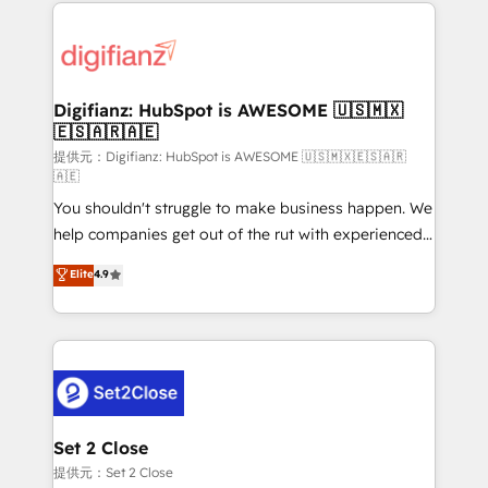
operations that are causing inefficiencies, improve
decisions with data - Find a new voice and reach
customer experiences, integrate systems, and
more people - Get the most out of your HubSpot
supercharge revenue operations Key services: • CRM
investment
Implementation • Systems Integration • Digital
Transformation / Web Development • RevOps &
Digifianz: HubSpot is AWESOME 🇺🇸🇲🇽
🇪🇸🇦🇷🇦🇪
Sales Consulting • Marketing Automation What
makes us different? 🚀 Top 0.5% of global HubSpot
提供元：Digifianz: HubSpot is AWESOME 🇺🇸🇲🇽🇪🇸🇦🇷
🇦🇪
agencies ⚙️ The strongest technical ability and
You shouldn't struggle to make business happen. We
integration capabilities 💼 Consultative, long-term
help companies get out of the rut with experienced,
partners who will embed ourselves into your
process-oriented teams implementing HubSpot
business, processes and systems 🏢 We specialise in
Elite
4.9
Marketing, Sales, Service, CMS and Operations Hub,
working with mid-market and enterprise
so selling and actually engaging with your customers
organisations, global organisations and those with
feels easy and pain-free. We are a top ranked
complex use cases 🏆 CRM Implementation,
HubSpot Elite Partner, winner of Rookie of the Year
Platform Enablement, Custom Integration and
and Customer First Awards, 4.9/5 rating in HubSpot
Onboarding Accredited 🔐 ISO27001 & ISO9001
Reviews and 4.9/5 rating in Clutch Reviews. Digifianz
Certified
helps the following industries: logistics & 3PL, home
Set 2 Close
improvement & construction, branding and
提供元：Set 2 Close