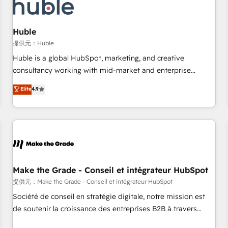
Marketing & sales solutions: digital marketing, advertising,
campaigns, content and design We connect people, data
and technology to improve customer experiences. With our
Huble
bright people, exciting ideas and can-do mentality, we
提供元：Huble
ensure revenue growth on a daily basis. So tell us your
Huble is a global HubSpot, marketing, and creative
challenge; our passionate and growth driven team of 100+
consultancy working with mid-market and enterprise
experts is ready for you! Driving digital growth |
businesses. We go beyond implementation, shaping the
Elite
4.9
www.brightdigital.com
strategy, processes, and teams that turn HubSpot into a
genuine growth engine. Named HubSpot's Global Partner of
the Year in 2024, consistently ranked among their top 5
partners worldwide, and with over 15 years in the
ecosystem, Huble has built a track record that speaks for
itself. One company, one operating model, delivering across
offices and consulting teams in the UK, USA, Canada,
Make the Grade - Conseil et intégrateur HubSpot
Germany, France, Belgium, Singapore, and South Africa.
提供元：Make the Grade - Conseil et intégrateur HubSpot
Certified compliant with ISO/IEC 27001:2022 and ISO
Société de conseil en stratégie digitale, notre mission est
9001:2015 across all seven international offices and 175+
de soutenir la croissance des entreprises B2B à travers
employees.
l’acquisition de nouveaux clients, l'intégration CRM et le