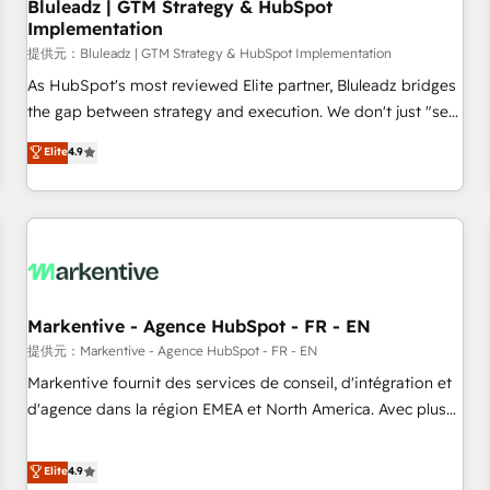
Bluleadz | GTM Strategy & HubSpot
Implementation
提供元：Bluleadz | GTM Strategy & HubSpot Implementation
As HubSpot's most reviewed Elite partner, Bluleadz bridges
the gap between strategy and execution. We don't just "set
up tools" — we install the GTM Operating System (GTM OS)
Elite
4.9
to align your leadership and engineer a portal that drives
predictable revenue velocity. 🚀 GTM Strategy & Alignment
Workshops & Sprints: Identify "Valleys of Death" stalling
growth. Fix your ICP, Math, and Story to stop "accelerating a
mess." ⚙️ Elite Engineering & AI Scalable Architecture: Zero-
technical-debt setup across all Hubs, validated by our 7
HubSpot Accreditations. AI-Powered RevOps: Breeze AI,
Markentive - Agence HubSpot - FR - EN
custom AI agents, and high-integrity migrations for total
提供元：Markentive - Agence HubSpot - FR - EN
reporting clarity. Security & Compliance: SOC 2 Type II and
Markentive fournit des services de conseil, d'intégration et
HIPAA attested for enterprise-grade data security. 🏆 Why
d'agence dans la région EMEA et North America. Avec plus
Bluleadz? GTM OS Partner | 16+ Years Experience | 1,000+
de 115 experts en marketing automation, Growth, Revops,
Five-Star Reviews
CRM et webdesign. Markentive is both a consulting firm, a
Elite
4.9
digital agency and an integrator. With over 115 experts in