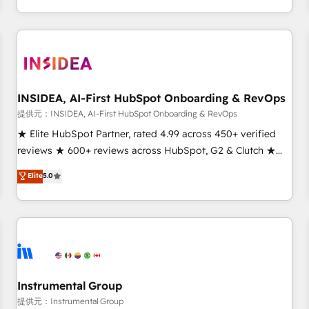
marketing automation, growth, revops, CRM and webdesign
(We focus on EMEA - USA customers).
INSIDEA, AI-First HubSpot Onboarding & RevOps
提供元：INSIDEA, AI-First HubSpot Onboarding & RevOps
★ Elite HubSpot Partner, rated 4.99 across 450+ verified
reviews ★ 600+ reviews across HubSpot, G2 & Clutch ★
150+ in-house HubSpot-certified experts ★ 1,500+
Elite
5.0
implementations across 25+ countries ★ AI-first, RevOps-
led, onboarding-obsessed INSIDEA helps growing
companies turn HubSpot into a revenue engine. We
onboard your team, migrate your data, and build AI-
powered workflows that drive adoption from week one, in
your time zone. What we do: ➤ Onboarding: Live in weeks,
with workflows built around your business, not a template.
Instrumental Group
➤ Migration: Move from any legacy CRM. Zero downtime,
提供元：Instrumental Group