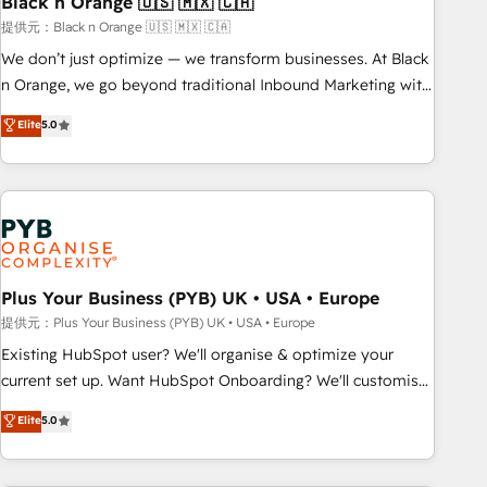
Black n Orange 🇺🇸 🇲🇽 🇨🇦
manufacturing, SaaS and business services. We prepare a
提供元：Black n Orange 🇺🇸 🇲🇽 🇨🇦
customized business case that demonstrates the value and
We don’t just optimize — we transform businesses. At Black
impact of your digital transformation, including a detailed
n Orange, we go beyond traditional Inbound Marketing with
financial rationale with a focus on ROI and TCO. As a trusted
our exclusive methodologies: BOOMS and BOOST. Together,
Elite
5.0
extension of your team, we believe in the power of
they form a powerful combination that has driven success
partnership. Together, we embark on a transformational
for over 800 businesses worldwide. As Elite HubSpot
journey that sets your business up for long-term success.
Partners, we specialize in crafting high-performance growth
Unlock your business. If not now, when?
strategies that integrate data-driven marketing, automation,
and revenue intelligence to help companies scale faster and
smarter. 🔹 BOOMS: Demand generation for all your buyers
With BOOMS, you invest in 100% of your buyers,
Plus Your Business (PYB) UK • USA • Europe
accelerating your growth and positioning yourself as an
提供元：Plus Your Business (PYB) UK • USA • Europe
undisputed leader. 🔹 BOOST: Optimize your digital
Existing HubSpot user? We'll organise & optimize your
transformation process A methodology designed to
current set up. Want HubSpot Onboarding? We'll customise
implement HubSpot effectively and optimize your digital
your CRM & automate your business processes. Welcome
Elite
5.0
processes. 🔹 Trusted by Industry Leaders With an average
to our Profile! We can help with... • CRM implementation,
rating of 4.9/5 and a proven track record of business
reports & workflows, and team training • CRM migration:
transformation, our growth-first approach has helped
Salesforce, Pipedrive, Dynamics etc • Technical projects inc.