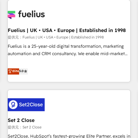
Dynamics, Wix, WordPress and legacy CRMs, turning
fragmented systems into unified, growth-ready HubSpot
architectures that accelerate revenue operations and
performance. - Multi-object CRM migration, cleanup, and
Fuelius | UK • USA • Europe | Established in 1998
implementation. - Pre-built and custom integrations across
提供元：Fuelius | UK • USA • Europe | Established in 1998
your full tech stack. - Custom object setup, CMS builds, and
Fuelius is a 25-year-old digital transformation, marketing
full-funnel automation. - Dashboards, lifecycle campaigns,
automation and CRM consultancy. We enable mid-market
and lead nurturing sequences. - Cross-hub setup across
and enterprise clients to maximise their return from digital
Marketing, Sales, Operations, and Service Hubs. - Ongoing
and fuel their growth. We modernise platforms, streamline
Elite
5.0
optimization, managed support, and scalable retainers.
operations that are causing inefficiencies, improve
Let’s make HubSpot your most powerful growth engine.
customer experiences, integrate systems, and supercharge
Built to convert, scale, and drive results.
revenue operations Key services: • CRM Implementation •
Systems Integration • Digital Transformation / Web
Development • RevOps & Sales Consulting • Marketing
Automation What makes us different? 🚀 Top 0.5% of global
Set 2 Close
HubSpot agencies ⚙️ The strongest technical ability and
integration capabilities 💼 Consultative, long-term partners
提供元：Set 2 Close
who will embed ourselves into your business, processes
Set2Close, HubSpot’s fastest-growing Elite Partner, excels in