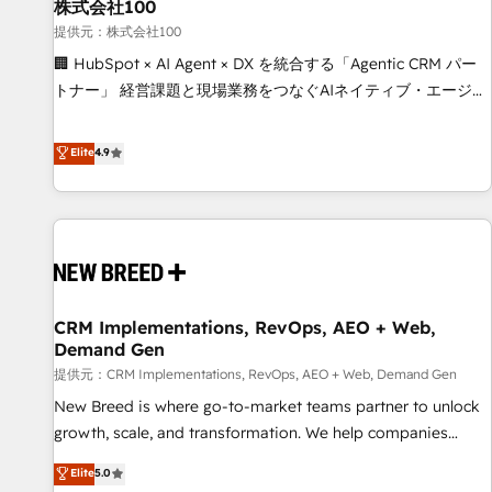
株式会社100
提供元：株式会社100
🏢 HubSpot × AI Agent × DX を統合する「Agentic CRM パー
トナー」 経営課題と現場業務をつなぐAIネイティブ・エージェ
ンシーとして、HubSpot Eliteの実装力で顧客フロント業務を
再設計します。 💡 100inc は何をする会社か？ HubSpotを共
Elite
4.9
通基盤に、AIエージェントを組み込んだ顧客フロント業務（マ
ーケティング・営業・CS）を組織全体で設計・実装する日本の
AIネイティブ・エージェンシーです。事業部・グループ会社・
部門が分立する組織で、データと業務プロセスのサイロ化を、
CRMを軸とした全社共通基盤に再構築します。意思決定者・
PMO・現場担当者に並走します。 1️⃣ HubSpot導入・活用支援
CRM Implementations, RevOps, AEO + Web,
顧客データの一元化から、GTMの見える化・自動化まで。全
Demand Gen
Hub統合運用、データ品質設計、グループ横断のCRM統合に対
提供元：CRM Implementations, RevOps, AEO + Web, Demand Gen
応します。 2️⃣ AIエージェント組織構築 営業・マーケティング
業務の一部をAIが自律実行する組織への移行を設計・実装。
New Breed is where go-to-market teams partner to unlock
Breeze・Claude等をHubSpotと連携させ、役割定義・運用ル
growth, scale, and transformation. We help companies
ール・成果指標まで含めて設計します。 3️⃣ 全社DX × AI推進の
activate HubSpot’s AI-powered customer platform and
Elite
5.0
PMO伴走支援 複数部門をまたぐDX×AI変革を、構想から実装・
operationalize HubSpot’s Loop Marketing framework