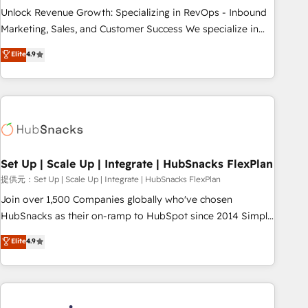
and service to drive sustainable growth With 6 key
Unlock Revenue Growth: Specializing in RevOps - Inbound
HubSpot accreditations and experience across hundreds of
Marketing, Sales, and Customer Success We specialize in
organizations in dozens of industries, there’s a good chance
driving revenue growth for companies across industries
Elite
4.9
one of our globally integrated teams has worked with
through tailored marketing, sales, and customer success
clients just like you Let’s explore whether S2 is the partner
strategies, utilizing RevOps methodologies. As Latin
you’ve been looking for...and get your next big initiative
America's largest HubSpot partner and a global leader in
moving!
education market, we offer unparalleled insights. Operating
in five countries—Brazil, UAE (Abu Dhabi/Dubai/Sharjah),
Mexico, USA, and Portugal—we've executed over a hundred
successful operations. Our approach, rooted in RevOps
Set Up | Scale Up | Integrate | HubSnacks FlexPlan
principles, integrates analysis, training, planning, and
提供元：Set Up | Scale Up | Integrate | HubSnacks FlexPlan
qualification. Leveraging technology, data analytics, CRM
Join over 1,500 Companies globally who've chosen
optimization, and inbound marketing tactics, we focus on
HubSnacks as their on-ramp to HubSpot since 2014 Simple
understanding, nurturing, and converting leads. Partner with
pay-as-you-go plans that accelerate value... 1️⃣ Set Up |
Elite
4.9
us to unlock your business's full potential and achieve
Onboarding New or Check-fixing existing HubSpot portals
sustained growth in today's competitive market.
2️⃣ Scale Up | 100% HubSpot Task Execution... Global 24/7 ...
All Experts 3️⃣ Integrate | your entire Tech Stack with Custom
Integrations Slash months from your API Integration