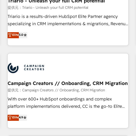
Triario - Unleash your full CRM potential
customers!" - Yamini Rangan, CEO of HubSpot “Our
提供元：Triario - Unleash your full CRM potential
experience with the team at Blue Frog has been nothing
Triario is a results-driven HubSpot Elite Partner agency
short of extraordinary. Their years of experience and quality
specializing in CRM implementations & migrations, Revenue
of skilled staff has earned them a trusted reputation within
Operations, Custom Integrations, Custom AI agents and AI-
Elite
5.0
the HubSpot ecosystem as a reliable partner capable of
ready Website Design With over 15 years of experience, we
delivering remarkable experiences for our most
help companies bridge the gap between marketing, sales,
sophisticated clients.” - Brian Garvey, VP, Solutions Partner
and customer success through smart automation, data
Program, HubSpot.
hygiene, and tailored HubSpot solutions. Our clients choose
us because we blend the expertise of a global consultancy
with the care and agility of a boutique firm. At Triario, we’re
big enough to deliver but small enough to listen. Our
Campaign Creators // Onboarding, CRM Migration
Services: HubSpot implementations & data migration
提供元：Campaign Creators // Onboarding, CRM Migration
Custom AI agents Revenue Operations API integrations AI-
With over 600+ HubSpot onboardings and complex
ready Website design Let’s turn your CRM into your growth
platform implementations delivered, CC is the go-to Elite
engine!
Solutions Partner for businesses ready to migrate,
Elite
4.9
replatform, and scale smarter. We specialize in high-impact
CRM and CMS migrations and onboarding from platforms
like Salesforce, NetSuite, Zoho, Pardot, Marketo, Microsoft