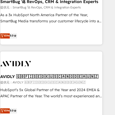
SmartBug 🚀 RevOps, CRM & Integration Experts
提供元：SmartBug 🚀 RevOps, CRM & Integration Experts
As a 3x HubSpot North America Partner of the Year,
SmartBug Media transforms your customer lifecycle into a
revenue engine. Our unified ecosystem includes specialized
divisions Globalia (AI & Software) and Point Success Media
Elite
5.0
(Paid Media), making this the official home for all three
brands. 🔄 Implementation & Integration - Seamless
migrations and system integrations powered by Globalia’s
technical development team. - 19 HubSpot-certified trainers
to drive platform adoption. 📈 Revenue Generation - Full-
funnel marketing and high-performance advertising via
AVIDLY 🇬🇧🇫🇮🇸🇪🇩🇰🇺🇸🇨🇦🇳🇴🇩🇪🇦🇺🇳🇿
Point Success Media. - Expert deployment of Breeze AI and
custom agents to automate growth. 🏆 Elite Excellence - 8
提供元：AVIDLY 🇬🇧🇫🇮🇸🇪🇩🇰🇺🇸🇨🇦🇳🇴🇩🇪🇦🇺🇳🇿
platform accreditations and deep HIPAA-compliance
HubSpot’s 5x Global Partner of the Year and 2024 EMEA &
expertise. - A team of 250+ experts dedicated to your
APAC Partner of the Year. The world’s most experienced and
resilient growth.
fully accredited HubSpot Solutions Partner. 🚀 With 2,750+
HubSpot projects delivered and 370+ specialists across
Elite
5.0
EMEA, APAC and NAM, we de-risk complex CRM