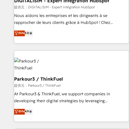
DIGITALISIM - Expert Intégration HubSpot
Lead generation services using HubSpot Why us? - SIX
提供元：DIGITALISIM - Expert Intégration HubSpot
HubSpot Accreditations - awarded by HubSpot after a
Nous aidons les entreprises et les dirigeants à se
rigorous process for CRM, Solutions Architecture,
rapprocher de leurs clients grâce à HubSpot ! Chez
Onboarding , Data Migration, Custom Integration & Platform
DIGITALISIM, nous avons l'intime conviction que la réussite
Elite
5.0
Enablement -Onboarded over 500 businesses to HubSpot -
des entreprises passe par l’innovation web, le marketing
Top 1% of partners worldwide -In-house team of 25+
digital, et la relation client ! C'est pourquoi, nos experts sont
experts Contact us today to help you get more from your
à la fois capables de gérer votre projet de création de site
investment in HubSpot. www.bbdboom.com
internet, votre référencement, votre stratégie digitale et le
pilotage et l'intégration d'HubSpot ! Les grandes phases
d'un projet HubSpot avec DIGITALISIM : 🧽 Nettoyage,
migration et intégration des bases de données. 🚀
Parkour3 / ThinkFuel
Développement des interfaces avec vos logiciels métiers ⚙️
提供元：Parkour3 / ThinkFuel
Configuration de la plateforme HubSpot 📈 Configuration
At Parkour3 & ThinkFuel, we support companies in
de rapports et tableaux de bord 🤝 Book Process &
developing their digital strategies by leveraging
Guidelines utilisateurs 🎓 Formations des utilisateurs
technologies and automating their marketing and sales
Elite
4.9
processes to generate growth. Our offer spans from
Strategy to Operations. We specialize in CRM onboarding
and implementation, web design, sales & marketing