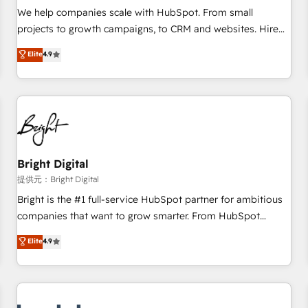
full data integrity. ➤ Implementation: Configure HubSpot to
We help companies scale with HubSpot. From small
run your revenue process. Sales, marketing, and service
projects to growth campaigns, to CRM and websites. Hire
wired together. ➤ AI and Integrations: Layer Breeze AI,
an agency that's experienced in every inch of HubSpot and
Elite
4.9
custom agents, and APIs to remove manual work. ➤
willing to work hand-in-hand with your team to simplify the
Ongoing Management: Monthly tune-ups, feature rollouts,
complex and build a better experience for your team and
adoption coaching. Buying HubSpot, switching to it, or
customers.
reviving a stale portal? We are built for the work.
Bright Digital
提供元：Bright Digital
Bright is the #1 full-service HubSpot partner for ambitious
companies that want to grow smarter. From HubSpot
onboarding, to training, from developing a new website to
Elite
4.9
lead generation and digital marketing; we do it all (and with
great results)! In short, our services include: - HubSpot
consultancy: onboarding, training, data migration - HubSpot
development: websites, custom modules, integrations -