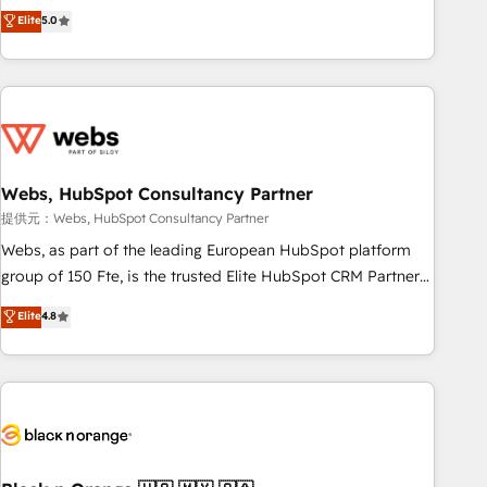
l'international, dans des secteurs variés : SaaS, immobilier,
marketing complexity into measurable, scalable growth.
Elite
5.0
industrie, éducation, banque & assurance, transport &
From onboarding to enterprise-grade campaigns, our in-
logistique.
house team builds scalable strategies that drive long-term
revenue. ⚙️ HubSpot Integration & Optimization • Seamless
CRM, CMS, and automation setup • Complex platform
migrations and data cleanups • Custom APIs and third-party
integrations 📈 End-to-End Revenue Acceleration • Lifecycle
marketing and pipeline growth programs • Sales
Webs, HubSpot Consultancy Partner
enablement tools and CRM optimization • Retention
提供元：Webs, HubSpot Consultancy Partner
strategies with customer journey mapping 🏅 Elite-Level
Webs, as part of the leading European HubSpot platform
HubSpot Execution • 750+ onboardings and 2,000+
group of 150 Fte, is the trusted Elite HubSpot CRM Partner
implementations • Deep expertise across marketing, sales,
offering you a roadmap on maximizing EBITDA and
Elite
4.8
and service hubs • Built-in flexibility for startups to global
achieving Commercial Excellence. With our targeted
brands
processes, we strengthen your digital transformation and
minimize costs. As HubSpot's Advanced Accredited CRM
Implementation partner, we provide expertise to drive your
business forward. Since 2015 we are fully dedicated to
HubSpot and with an experienced team (50+), we work
with reputable companies in B2B sectors such as