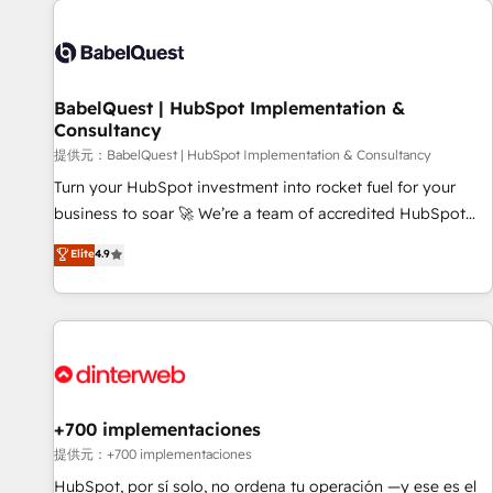
automation, and digital marketing. With extensive
experience working with tech companies and
manufacturers since 2002, we are committed to
empowering our clients and developing their autonomy. Get
BabelQuest | HubSpot Implementation &
Consultancy
to grips with HubSpot through guided implementation and
seamless integration of the CRM platform into your digital
提供元：BabelQuest | HubSpot Implementation & Consultancy
ecosystem. Would you like support in deploying your
Turn your HubSpot investment into rocket fuel for your
inbound marketing strategy? We'll provide support tailored
business to soar 🚀 We’re a team of accredited HubSpot
to your needs and sales objectives. With 125+ certifications,
experts ready to help you. We can implement the platform
Elite
4.9
we are part of the most certified Canadian agencies, and we
into complex business environments, optimise what you've
both hold Onboarding Accreditations. Based in Canada
got and make sure you can actually use it, build your
(coast to coast), our services are offered in both English &
website in HubSpot or create an inbound marketing
French.
strategy for you and execute it on HubSpot. We are on the
G-Cloud 14 CCS (Crown Commercial Service) framework,
meaning we've been accredited by HubSpot and vetted by
the CCS, which means we can support public sector
+700 implementaciones
companies as well the other ones listed in our profile. Our
提供元：+700 implementaciones
services: - HubSpot implementation - HubSpot CMS
HubSpot, por sí solo, no ordena tu operación —y ese es el