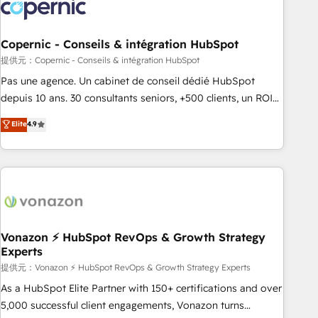
project... ⬅️ Click "Contact Business" ⬅️ to access 150+
Kickstart Integration templates that put HubSpot in the
center of your tech stack, syncing... 🛍️ Shopify or
Copernic - Conseils & intégration HubSpot
WooCommerce 💲 Stripe or Paypal 💰 Sage or Netsuite 🤖
提供元：Copernic - Conseils & intégration HubSpot
Google or Microsoft ✍️ DocuSign or PandaDoc 🌐 Avalara or
Pas une agence. Un cabinet de conseil dédié HubSpot
Quaderno HubSnacks holds the rare Advanced "Custom
depuis 10 ans. 30 consultants seniors, +500 clients, un ROI
Integrations" Accreditation, securely sync data across... 🔄
mesurable. Notre mission : faire de HubSpot un vrai levier
Elite
4.9
any apps, in any direction. Stuck on your old CRM..? Migrate
de performance pour votre organisation. Cela passe par la
| seamlessly off your old CRM onto a clean new HubSpot
compréhension de vos processus, la fiabilisation de vos
portal with Advanced Website and CRM Migrations using
données et l'alignement de vos équipes — avant même
our in-house "HubScrub" Tool.
d'ouvrir la plateforme. Nos domaines d'intervention : -
Intégration & paramétrage HubSpot - Migration CRM &
reprise de données - Stratégie RevOps & alignement
Marketing / Sales - Data, reporting & tableaux de bord -
Vonazon ⚡ HubSpot RevOps & Growth Strategy
Experts
Onboarding, audit & optimisation - Intégrations métiers
(ERP, téléphonie, e-commerce) - Formation &
提供元：Vonazon ⚡ HubSpot RevOps & Growth Strategy Experts
accompagnement au changement Nous intervenons auprès
As a HubSpot Elite Partner with 150+ certifications and over
des PME, ETI et grandes entreprises en France et à
5,000 successful client engagements, Vonazon turns