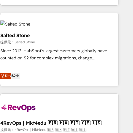
programmes and accelerate ROI across every HubSpot
Hub. 🧭 From multi-region migrations to AI-powered
automation, we turn complexity into clarity, human at global
scale. 🏆 HubSpot’s CEO called us “the partner of the
future.” Others agree it is proof of trust built through
Salted Stone
measurable impact.
提供元：Salted Stone
Since 2012, HubSpot’s largest customers globally have
counted on S2 for complex migrations, change
management, systems integration, and creative solutions
that deliver measurable impact and transform brand
Elite
5.0
experiences As one of the few full-service creative agencies
in the HubSpot ecosystem, we blend strategy, technology,
& award-winning design to build scalable, globally
regionalized HubSpot websites, integrated marketing
campaigns, & RevOps frameworks that fuel long-term
success We connect the entire customer lifecycle through
seamless integrations, ensure long-term adoption with
4RevOps | Mkt4edu 🇧🇷 🇲🇽 🇵🇹 🇦🇪 🇺🇸
change-management programs, and align marketing, sales,
提供元：4RevOps | Mkt4edu 🇧🇷 🇲🇽 🇵🇹 🇦🇪 🇺🇸