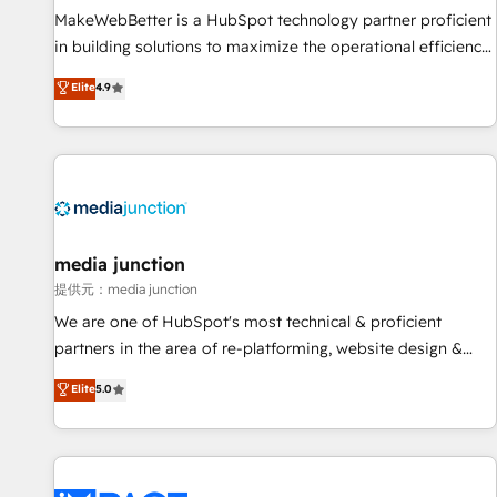
continents 🌐 - Scale: Fastest tiering Elite HubSpot Partner 🪴
MakeWebBetter is a HubSpot technology partner proficient
- Sales Hub: More implementations than any other Partner
in building solutions to maximize the operational efficiency
💻 - Migrations: We convert Salesforce addicts to HubSpot
of HubSpot. The fastest-growing tech-enabler & facilitator,
Elite
4.9
evangelists 🧡 Don't hire a marketing agency for an Ops
MakeWebBetter, hands you the blend of HubSpot expertise
problem. Don't hire a technical agency for a growth
& eminent solutions & integrations. Trust us to streamline
problem. Hire a partner built to solve both.
your HubSpot experience. 🚀HubSpot Elite Partners with
10+ years of HubSpot experience 🤝HubSpot Premier
Integration partner 🤝Google Premier Partner 2023 🌟5
HubSpot Accreditations 🌟Won HubSpot Theme Challenge
2021 🌟INBOUND’19 HubSpot Rising Star Why us?
media junction
Harnessing the full potential of the powerful HubSpot CRM.
提供元：media junction
✔️A team of HubSpot experts backed by over 10+ years of
We are one of HubSpot's most technical & proficient
HubSpot experience ✔️Flexible pricing models — Hourly-fee
partners in the area of re-platforming, website design &
(assigned one Dedicated HubSpot Admin); Monthly-fee
development. We specialize in multi-hub implementations
Elite
5.0
(HubSpot Admin + Project Manager); and Fixed Project Cost
for mid-market & enterprise companies. We are woman-
(as per requirement). ✔️Helped over 25,000+ customers so
owned, powered by coffee, and we ❤️ dogs. We produce
far with our HubSpot solutions. ✔️Bespoke apps & on-
award-winning work for our clients. 🏆2023 Technical
demand bundle services. Connect with us today!
Expertise Impact Award 🏆2022 Technical Expertise Impact