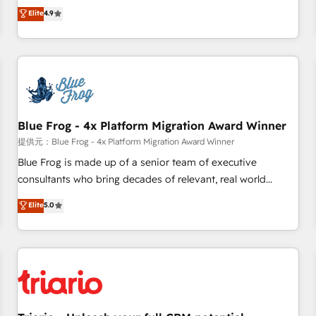
développement des revenus auprès de vos comptes
Elite
4.9
existants. En France et à l'international, nous travaillons
avec des ETI ambitieuses, des grands groupes voulant aller
au-delà d’une simple transformation digitale et des startups
florissantes. Nos 3 grandes expertises sont : ➤ L’intégration
de CRM et de méthodologie RevOps pour aligner les
équipes marketing, commerciales et support client (data
Blue Frog - 4x Platform Migration Award Winner
migration, synchronisation API, audit et maintenance) ➤ La
création de sites internet de conversion qui transforment
提供元：Blue Frog - 4x Platform Migration Award Winner
les visiteurs en opportunités d'affaires ➤ La mise en place
Blue Frog is made up of a senior team of executive
de stratégies d'acquisition marketing (SEO, SEA, inbound,
consultants who bring decades of relevant, real world
automatisation marketing, ABM, IA, emailing) Informations
experience to our client engagements. "Blue Frog is a top,
Elite
5.0
clés : - 10 ans d'expérience - 100+ intégrations CRM
trusted partner in HubSpot's ecosystem for a reason. Their
HubSpot réussies - 40 experts conseil - 150 certifications
team brings over a decade of experience to the table, along
HubSpot cumulées
with deep knowledge of the HubSpot platform and
strategies for driving growth. They are committed to
helping our customers grow and finding solutions that fit
their unique business needs. We are thrilled to have Blue
Frog in the HubSpot ecosystem leading the way for