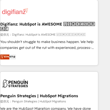
brands dominate their markets.
Custom API integrations & ERP systems inc. SAP and
Netsuite A little about us... • Boutique 'Elite' Team (12 super
skilled members) • 150+ Clients for Sales Hub, Marketing
Hub, Service Hub, Data Hub and Website (CMS) • ISO/IEC
Digifianz: HubSpot is AWESOME 🇺🇸🇲🇽🇪🇸🇦🇷
🇦🇪
27001:2022, ISO 9001:2015 and now... ISO 42001: 2023
certified • Exclusive AI 'GuardHub' governance framework,
提供元：Digifianz: HubSpot is AWESOME 🇺🇸🇲🇽🇪🇸🇦🇷🇦🇪
based on ISO 42001 - helping you 'organise complexity'
You shouldn't struggle to make business happen. We help
𝗥𝗲𝗮𝗱𝘆 𝗳𝗼𝗿 𝘁𝗵𝗲 𝗻𝗲𝘅𝘁 𝘀𝘁𝗲𝗽? Click the 👈 '𝗖𝗼𝗻𝘁𝗮𝗰𝘁
companies get out of the rut with experienced, process-
𝗯𝘂𝘀𝗶𝗻𝗲𝘀𝘀' button to get in touch (𝘸𝘦'𝘳𝘦 𝘴𝘶𝘱𝘦𝘳 𝘳𝘦𝘴𝘱𝘰𝘯𝘴𝘪𝘷𝘦)
oriented teams implementing HubSpot Marketing, Sales,
Elite
4.9
Service, CMS and Operations Hub, so selling and actually
engaging with your customers feels easy and pain-free. We
are a top ranked HubSpot Elite Partner, winner of Rookie of
the Year and Customer First Awards, 4.9/5 rating in
HubSpot Reviews and 4.9/5 rating in Clutch Reviews.
Digifianz helps the following industries: logistics & 3PL,
home improvement & construction, branding and
Penguin Strategies | HubSpot Migrations
commercialization, real estate, health, education, SaaS,
提供元：Penguin Strategies | HubSpot Migrations
Software Dev & IT and consulting, make the most out of
We are the HubSpot Migration company. We have done