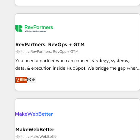
定着までPMOとして主導。「設定の代行ではなく、設計の責
through expert-led services, smart agents, and purpose-
任」を引き受け、部門横断の統合・浸透・変革管理を実行しま
built apps, tailored to your business. Together, we unlock
す。 ▸ CMS戦略設計・構築：リード獲得・CVR・SEOを前提に
results, fast. ⚙️CRM & RevOps: Align all Hubs to your buyer
した情報設計・導線設計・テンプレート設計をContent Hubで
journey for clean data, scalability, & reporting. 🎯Demand
一体提供。 ▸ 既存CRM・MAからの移行支援：Salesforce・
Gen & ABM: Drive pipeline with inbound, ABM, AEO, SEO, &
Marketo・Pardot等からの移行、カスタム設計、履歴データ移
paid media. 👩‍💻Web Design: Build high-performing
RevPartners: RevOps + GTM
行と活用設計まで。 ▸ AEO対応：ChatGPT・Perplexity等のAI
websites with UX, messaging, & conversion strategy that
提供元：RevPartners: RevOps + GTM
検索からの流入・引用を前提にコンテンツとサイト構造を最適
drive results. 🤖AI Strategy: Activate Breeze Agents,
You need a partner who can connect strategy, systems,
化。 🏆 なぜ100incを選ぶのか？ ✓ HubSpot Eliteパートナー
configure HubSpot AI, & maximize AEO with tailored AI
data, & execution inside HubSpot. We bridge the gap where
認定 ✓ HubSpotアワード受賞・HUGリーダー ✓
services. 🧩Integrations: Extend HubSpot with custom
most agencies fall short by combining GTM strategy with
Elite
5.0
ISO27001:2022 / ISO9001:2015 取得 ✓ 400社以上の導入実績
integrations, hosting, & maintenance.
technical execution to solve the right problem with the right
✓ HubSpot大百科 出版 CRM・AI活用に関するご相談、現状整
solution. As the only firm in the world to hold Elite Partner
理の壁打ちなど、構想段階からお気軽にお問い合わせくださ
Accreditations with both HubSpot and Clay, our clients gain
い。
a unique advantage in CRM architecture, pipeline
generation, data intelligence, and go-to-market execution.
Why B2B Businesses Choose RP: - Secure: Soc2 compliant
🛡️ - Pricing: Implementations starting at $1,5k 💵 - Speed:
MakeWebBetter
Launch in 14 days ⚡ - Global: 250 professionals across five
提供元：MakeWebBetter