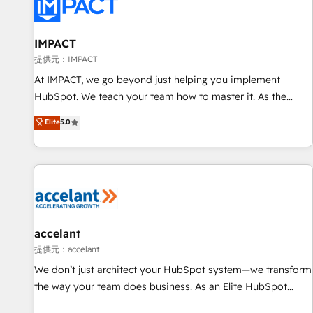
Award 🏆2022 Platform Migration Excellence Impact Award
🏆2020 Elite Solutions Partner 🏆2019 Integrations HubSpot
Impact Award 🏆2019 Marketing Enablement HubSpot
IMPACT
Impact Award 🏆2018 Website Design HubSpot Impact
提供元：IMPACT
Award 🏆2017 Website Design HubSpot Impact Award 🏆
At IMPACT, we go beyond just helping you implement
2016 Growth-Driven Design Agency of the Year 🏆2016
HubSpot. We teach your team how to master it. As the
Sales Enablement HubSpot Impact Award 🏆2015 Growth-
creators of the Endless Customers System™ (the next
Elite
5.0
Driven Design Agency of the Year 🏆2015 Became the 5th
evolution of They Ask, You Answer), we’re the only HubSpot
Agency to reach Diamond 🏆2014 HubSpot COS
partner built entirely around coaching and training. That
Performance Award 🏆2014 HubSpot COS Design Award 🏆
means we don’t do the work for you; we help you build the
2013 HubSpot Marketplace Provider of the Year 🏆2011
skills, processes, and internal team you need to attract the
Became a HubSpot Partner 📆Founded in 1997
right buyers, close deals faster, and grow without outside
dependencies. You’ll learn how to: • Set up, audit, and
organize your HubSpot portal • Get your sales team fully
accelant
using HubSpot • Track pipeline and revenue across the
提供元：accelant
entire buyer journey • Build an in-house marketing team
We don’t just architect your HubSpot system—we transform
that drives growth • Create content and videos that attract
the way your team does business. As an Elite HubSpot
buyers • Use AI to scale smarter Our coaching-led approach
Solutions Partner, we specialize in creating tailored, end-to-