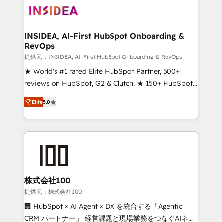
INSIDEA, AI-First HubSpot Onboarding &
RevOps
提供元：INSIDEA, AI-First HubSpot Onboarding & RevOps
★ World's #1 rated Elite HubSpot Partner, 500+
reviews on HubSpot, G2 & Clutch. ★ 150+ HubSpot
Certified Experts & Trainers across the team ★
Elite
5.0
1,500+ implementations across five continents ★ AI-
First, RevOps-led, Onboarding obsessed ★
Company of the Year 2024/25 INSIDEA helps
growing companies turn HubSpot into a revenue
engine. We onboard your team, migrate your data,
and build AI-powered workflows that drive adoption
from week one, in your time zone. What we do ➤
株式会社100
Onboarding: Live in weeks, with workflows built
提供元：株式会社100
around your business, not a template. ➤ Migration:
🏢 HubSpot × AI Agent × DX を統合する「Agentic
Move from any legacy CRM. Zero downtime, full data
CRM パートナー」 経営課題と現場業務をつなぐAIネイ