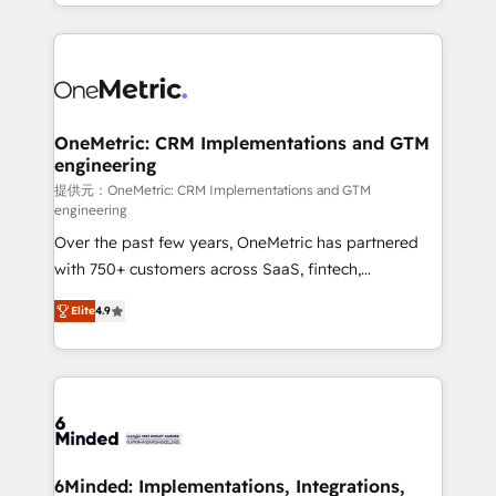
scalable solutions that work across your entire
English, Spanish, Portuguese & Italian 👉 Grow
organization. We’re a unique blend of deep HubSpot
smarter with AI and HubSpot.
expertise, strategic thinking, and hands-on
operational know-how. We know that no two
businesses are alike, so we don’t do cookie-cutter
solutions. Instead, we dive in to understand your
OneMetric: CRM Implementations and GTM
engineering
needs, goals, and challenges to deliver solutions that
fit like a glove. We’re committed to being both
提供元：OneMetric: CRM Implementations and GTM
engineering
highly effective and fun to work with. We believe in
Over the past few years, OneMetric has partnered
efficient processes, as well as building great
with 750+ customers across SaaS, fintech,
relationships. Your success is our success, and we’re
healthcare, real estate, and other industries. With
all in this together! From startup to enterprise, we’ll
Elite
4.9
150+ HubSpot-certified experts, we deliver scalable
make sure your HubSpot setup becomes a
solutions to complex GTM and RevOps challenges.
powerhouse of productivity, so you can focus on
Our Expertise 🔹 Onboarding & Implementation:
what matters most: growing your business and
Accredited HubSpot Partner, ensuring smooth setup
wowing your customers. Let’s make HubSpot work
tailored to your GTM motion. 🔹 Migrations: Move
smarter for you!
from other CRMs to HubSpot without data loss or
downtime. 🔹 RevOps Strategy: Align teams,
6Minded: Implementations, Integrations,