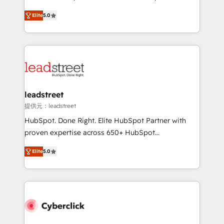
for responsible AI adoption. As a HubSpot Elite
(RevOps) services to boost B2B sales and growth.
Partner and ISO 27001:2022 certified consultancy,
Elite
5.0
As a top HubSpot Elite Partner, we specialize in
we blend strategy, creativity, and technology to help
custom HubSpot CRM solutions. Our experts design,
organisations scale smarter and grow stronger.
implement, and optimize systems to enhance user
experience, functionality, and adoption across sales,
marketing, and service teams. From setup to
refinement, we streamline workflows, improve lead
management, and speed up deal closures. With 500+
leadstreet
projects completed, our Agile approach ensures your
提供元：leadstreet
HubSpot CRM drives measurable results. Our
HubSpot. Done Right. Elite HubSpot Partner with
RevOps services align your sales, marketing, and
proven expertise across 650+ HubSpot
customer success teams for peak performance. We
implementations. With 12+ years of HubSpot
optimize the revenue lifecycle—lead generation to
Elite
5.0
experience, we help you use the HubSpot platform
retention—by refining processes and eliminating
to its fullest capacity, improve your current HubSpot
inefficiencies. Using HubSpot tools and data-driven
website, or build your new one.
strategies, we create scalable solutions that
maximize profitability and adapt to your goals.