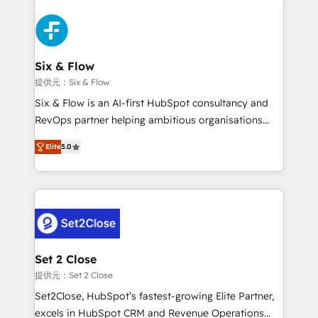
en HubSpot. No necesitas tener todas las
Fiverr, XM Cyber, Bridgepointe Technologies, EMA
respuestas para empezar. Te ayudamos a identificar
Design Automation and Uptive. 📊 RevOps & data
el primer caso de uso que más impacto te dará.
architecture 🔗 CRM migrations & End to end
Solo continúas si ves valor real en los primeros 14
integrations 🤖 AI workflows & enrichment 📘 Team
Six & Flow
días.
enablement & company-wide adoption We create
提供元：Six & Flow
HubSpot environments that teams use with
Six & Flow is an AI-first HubSpot consultancy and
confidence and that leadership can rely on for
RevOps partner helping ambitious organisations
scalable revenue insights.
grow with clarity, confidence, and intelligence.
Elite
5.0
Operating across the UK, Netherlands, Ireland, and
Canada, we’ve delivered thousands of successful
HubSpot projects for mid-market and enterprise
clients worldwide, with over 10 years experience. We
combine HubSpot, data, and AI to design connected
go-to-market systems that align people, process,
and technology for predictable, scalable revenue
Set 2 Close
growth. Our expertise spans RevOps, CRM and data
提供元：Set 2 Close
architecture, AI enablement, and strategic marketing,
Set2Close, HubSpot’s fastest-growing Elite Partner,
delivered through our proprietary FLAIR framework
excels in HubSpot CRM and Revenue Operations