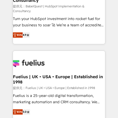
Consultancy
Hub, Marketing Hub, Service Hub, Data Hub and
CMS • ISO/IEC 27001:2022, ISO 9001:2015, and ISO
提供元：BabelQuest | HubSpot Implementation &
Consultancy
42001:2023 certified - the AI management standard •
Turn your HubSpot investment into rocket fuel for
GuardHub: our AI governance framework, built on
your business to soar 🚀 We’re a team of accredited
ISO 42001 Ready for the next step? Click the 👈
HubSpot experts ready to help you. We can
'𝗖𝗼𝗻𝘁𝗮𝗰𝘁 𝗯𝘂𝘀𝗶𝗻𝗲𝘀𝘀' button to get in touch (𝘸𝘦'𝘳𝘦
Elite
4.9
implement the platform into complex business
𝘴𝘶𝘱𝘦𝘳 𝘳𝘦𝘴𝘱𝘰𝘯𝘴𝘪𝘷𝘦)
environments, optimise what you've got and make
sure you can actually use it, build your website in
HubSpot or create an inbound marketing strategy
for you and execute it on HubSpot. We are on the
G-Cloud 14 CCS (Crown Commercial Service)
framework, meaning we've been accredited by
Fuelius | UK • USA • Europe | Established in
1998
HubSpot and vetted by the CCS, which means we
can support public sector companies as well the
提供元：Fuelius | UK • USA • Europe | Established in 1998
other ones listed in our profile. Our services: -
Fuelius is a 25-year-old digital transformation,
HubSpot implementation - HubSpot CMS website
marketing automation and CRM consultancy. We
build We can do lots of things. But everything we do
enable mid-market and enterprise clients to
Elite
5.0
is there for you to: - Grow revenue, and run your
maximise their return from digital and fuel their