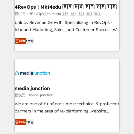
on-demand bundle services. Connect with us today!
4RevOps | Mkt4edu 🇧🇷 🇲🇽 🇵🇹 🇦🇪 🇺🇸
提供元：4RevOps | Mkt4edu 🇧🇷 🇲🇽 🇵🇹 🇦🇪 🇺🇸
Unlock Revenue Growth: Specializing in RevOps -
Inbound Marketing, Sales, and Customer Success We
specialize in driving revenue growth for companies
Elite
4.9
across industries through tailored marketing, sales,
and customer success strategies, utilizing RevOps
methodologies. As Latin America's largest HubSpot
partner and a global leader in education market, we
offer unparalleled insights. Operating in five
countries—Brazil, UAE (Abu Dhabi/Dubai/Sharjah),
Mexico, USA, and Portugal—we've executed over a
media junction
hundred successful operations. Our approach,
提供元：media junction
rooted in RevOps principles, integrates analysis,
We are one of HubSpot's most technical & proficient
training, planning, and qualification. Leveraging
partners in the area of re-platforming, website
technology, data analytics, CRM optimization, and
design & development. We specialize in multi-hub
inbound marketing tactics, we focus on
Elite
5.0
implementations for mid-market & enterprise
understanding, nurturing, and converting leads.
companies. We are woman-owned, powered by