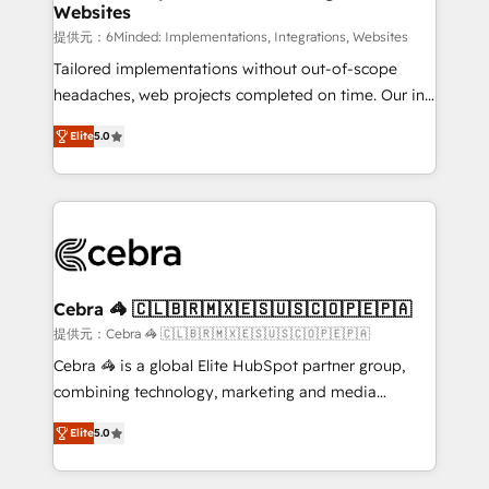
Websites
processes, and data to drive revenue efficiency. 🔹
Integrations: Connect HubSpot with your tech stack
提供元：6Minded: Implementations, Integrations, Websites
for better adoption. 🔹 Custom Solutions: Build
Tailored implementations without out-of-scope
tailored apps, workflows, and configurations. We are
headaches, web projects completed on time. Our in-
SOC 2 Type II and ISO 27001 certified, reinforcing
house team of certified CRM architects, experts,
Elite
5.0
our commitment to data security and compliance. At
developers, designers, and marketers handles all
OneMetric, we help revenue teams focus on the
aspects of your HubSpot. ✨ 400+ global clients ✨
OneMetric that matters most: revenue.
100+ seamless migrations from 15+ different CRMs
✨ 100,000+ hours in HubSpot projects, 75+ full Hub
implementations, and 5,000+ pages ✨ CS: Clients
generating 7-digit MRR from inbound campaigns ✨
CS: 245% organic growth & +751% new visitors for a
Cebra 🦓 🇨🇱🇧🇷🇲🇽🇪🇸🇺🇸🇨🇴🇵🇪🇵🇦
full-funnel HubSpot project ✨ CS: 415% conversion
提供元：Cebra 🦓 🇨🇱🇧🇷🇲🇽🇪🇸🇺🇸🇨🇴🇵🇪🇵🇦
boost with a new HubSpot site Recognized leaders:
Cebra 🦓 is a global Elite HubSpot partner group,
🏆 HubSpot Platform Migration Impact Award 🏆
combining technology, marketing and media
Clutch HubSpot Global Leader 🏆 Finalist: HubSpot
expertise across Latin America and Southern
Inbound Campaign of the Year 🏆 Gold AVA Digital
Elite
5.0
Europe, with teams across 7 countries. Born in Chile,
Award for Best Website 🌟 Accreditations: CRM
we combine local insight with international reach to
Implementation, HubSpot Content Experience, CRM