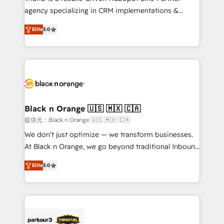
métiers ⚙️ Configuration de la plateforme HubSpot
agency specializing in CRM implementations &
📈 Configuration de rapports et tableaux de bord 🤝
migrations, Revenue Operations, Custom
Book Process & Guidelines utilisateurs 🎓
Elite
5.0
Integrations, Custom AI agents and AI-ready Website
Formations des utilisateurs
Design With over 15 years of experience, we help
companies bridge the gap between marketing, sales,
and customer success through smart automation,
data hygiene, and tailored HubSpot solutions. Our
clients choose us because we blend the expertise of
a global consultancy with the care and agility of a
Black n Orange 🇺🇸 🇲🇽 🇨🇦
boutique firm. At Triario, we’re big enough to deliver
提供元：Black n Orange 🇺🇸 🇲🇽 🇨🇦
but small enough to listen. Our Services: HubSpot
We don’t just optimize — we transform businesses.
implementations & data migration Custom AI agents
At Black n Orange, we go beyond traditional Inbound
Revenue Operations API integrations AI-ready
Marketing with our exclusive methodologies:
Website design Let’s turn your CRM into your growth
Elite
5.0
BOOMS and BOOST. Together, they form a powerful
engine!
combination that has driven success for over 800
businesses worldwide. As Elite HubSpot Partners, we
specialize in crafting high-performance growth
strategies that integrate data-driven marketing,