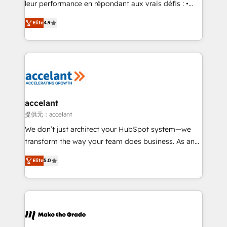
leur performance en répondant aux vrais défis : •
27001:2022 and ISO 9001:2015 across all seven
Intégration de HubSpot avec d’autres outils (ERP,
international offices and 175+ employees.
Elite
4.9
téléphonie, etc.) • Alignement des équipes grâce à un
outil et des données partagées • Amélioration de la
collecte et de l’analyse des données pour des
décisions éclairées • Optimisation de l’efficacité et
de la productivité des équipes Notre équipe de 30
consultants certifiés HubSpot aborde chaque projet
avec un engagement total, alignant processus
accelant
métiers et technologie, et guidant vos équipes à
提供元：accelant
travers le changement, tout en centrant vos objectifs
We don’t just architect your HubSpot system—we
d’entreprise. Grâce à une méthodologie éprouvée
transform the way your team does business. As an
auprès de plus de 400 clients, nous comprenons
Elite HubSpot Solutions Partner, we specialize in
rapidement vos enjeux et intégrons parfaitement
Elite
5.0
creating tailored, end-to-end CRM solutions that
HubSpot dans votre organisation. Pour toute
accelerate growth, improve operational efficiency,
question technique ou besoin de structuration de
and ensure faster time to value on HubSpot. What
votre projet HubSpot, contactez notre équipe pour
sets us apart? Our people-centric approach. From
un échange dédié.
day one, our team takes the time to deeply
understand your unique needs, crafting custom