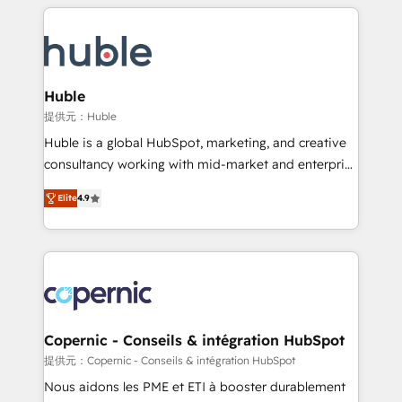
entirely around coaching and training. That means
Migrate | seamlessly off your old CRM onto a clean
we don’t do the work for you; we help you build the
new HubSpot portal with Advanced Website and
skills, processes, and internal team you need to
CRM Migrations using our in-house "HubScrub" Tool.
attract the right buyers, close deals faster, and grow
without outside dependencies. You’ll learn how to: •
Huble
Set up, audit, and organize your HubSpot portal •
提供元：Huble
Get your sales team fully using HubSpot • Track
Huble is a global HubSpot, marketing, and creative
pipeline and revenue across the entire buyer journey
consultancy working with mid-market and enterprise
• Build an in-house marketing team that drives
businesses. We go beyond implementation, shaping
growth • Create content and videos that attract
Elite
4.9
the strategy, processes, and teams that turn
buyers • Use AI to scale smarter Our coaching-led
HubSpot into a genuine growth engine. Named
approach works best for companies that are done
HubSpot's Global Partner of the Year in 2024,
with outsourcing and ready to build something that
consistently ranked among their top 5 partners
lasts. So if you're ready to become the most trusted
worldwide, and with over 15 years in the ecosystem,
voice in your market, let’s talk.
Huble has built a track record that speaks for itself.
One company, one operating model, delivering
Copernic - Conseils & intégration HubSpot
across offices and consulting teams in the UK, USA,
提供元：Copernic - Conseils & intégration HubSpot
Canada, Germany, France, Belgium, Singapore, and
Nous aidons les PME et ETI à booster durablement
South Africa. Certified compliant with ISO/IEC