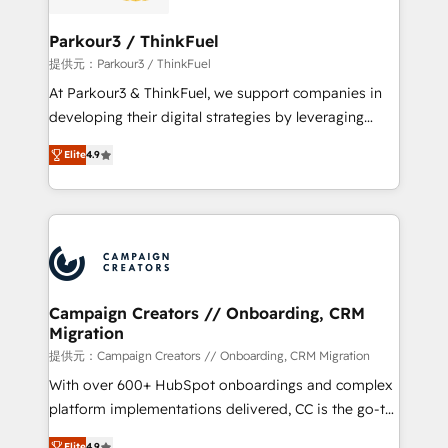
automation, and revenue intelligence to help
companies scale faster and smarter. 🔹 BOOMS:
Parkour3 / ThinkFuel
Demand generation for all your buyers With BOOMS,
提供元：Parkour3 / ThinkFuel
you invest in 100% of your buyers, accelerating your
At Parkour3 & ThinkFuel, we support companies in
growth and positioning yourself as an undisputed
developing their digital strategies by leveraging
leader. 🔹 BOOST: Optimize your digital
technologies and automating their marketing and
transformation process A methodology designed to
Elite
4.9
sales processes to generate growth. Our offer spans
implement HubSpot effectively and optimize your
from Strategy to Operations. We specialize in CRM
digital processes. 🔹 Trusted by Industry Leaders
onboarding and implementation, web design, sales
With an average rating of 4.9/5 and a proven track
& marketing automation, and digital marketing. With
record of business transformation, our growth-first
extensive experience working with tech companies
approach has helped brands dominate their
and manufacturers since 2002, we are committed to
markets.
empowering our clients and developing their
Campaign Creators // Onboarding, CRM
Migration
autonomy. Get to grips with HubSpot through
guided implementation and seamless integration of
提供元：Campaign Creators // Onboarding, CRM Migration
the CRM platform into your digital ecosystem. Would
With over 600+ HubSpot onboardings and complex
you like support in deploying your inbound
platform implementations delivered, CC is the go-to
marketing strategy? We'll provide support tailored
Elite Solutions Partner for businesses ready to
Elite
4.9