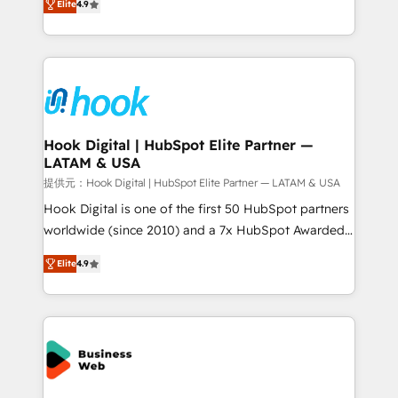
constraints. By the Numbers 🏆 Top 1% of all
Elite
4.9
with your organization. We are only satisfied once
HubSpot partners 🔄 Top 5% globally in client
you are too. Why Systony? - 20+ years of
retention 📅 8+ years of consistent results since 2017
experience with CRM, Marketing, Sales & Service
Who We Serve Revenue teams, marketing leaders,
implementations - 500+ successful onboardings -
and sales ops at mid-market companies ready to
Own back-end developers - Complex data
move beyond spreadsheets into unified systems
migrations (e.g. Salesforce, MS Dynamics, Perfect
that drive real business results.
View, SuperOffice) - Custom integrations (e.g. MS
Hook Digital | HubSpot Elite Partner —
LATAM & USA
Business Central, Navision, AX, SAP, Exact, AFAS) We
focus on growing B2B companies in the SME sector
提供元：Hook Digital | HubSpot Elite Partner — LATAM & USA
such as manufacturing, SaaS, business services and
Hook Digital is one of the first 50 HubSpot partners
wholesaler companies. As an experienced HubSpot
worldwide (since 2010) and a 7x HubSpot Awarded
partner, we know how important user adoption is.
Elite Partner. With 500+ projects across the U.S.,
Elite
4.9
That's why we have developed a step-by-step
Brazil, and LATAM, we combine global expertise with
implementation process that focuses on user
regional experience. Today, we are Brazil’s largest
adoption. We’re experts on connecting data,
HubSpot Elite Partner—trusted by companies across
technology and people with each other. Together we
the Americas to scale smarter. ⚙️ CRM
strive for optimal customer processes and
Implementation & Migration Onboarding across all
experiences. Systony – We believe you can grow!
Hubs, plus migrations from Salesforce, Pipedrive, RD