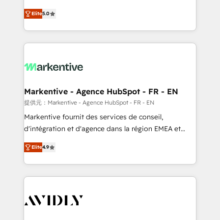
companies activate HubSpot’s AI-powered
expertise. - A team of 250+ experts dedicated to
Elite
5.0
customer platform and operationalize HubSpot’s
your resilient growth.
Loop Marketing framework through expert-led
services, smart agents, and purpose-built apps,
tailored to your business. Together, we unlock
results, fast. ⚙️CRM & RevOps: Align all Hubs to your
buyer journey for clean data, scalability, & reporting.
🎯Demand Gen & ABM: Drive pipeline with inbound,
Markentive - Agence HubSpot - FR - EN
ABM, AEO, SEO, & paid media. 👩‍💻Web Design:
提供元：Markentive - Agence HubSpot - FR - EN
Build high-performing websites with UX, messaging,
Markentive fournit des services de conseil,
& conversion strategy that drive results. 🤖AI
d'intégration et d'agence dans la région EMEA et
Strategy: Activate Breeze Agents, configure HubSpot
North America. Avec plus de 115 experts en
AI, & maximize AEO with tailored AI services. 🧩
Elite
4.9
marketing automation, Growth, Revops, CRM et
Integrations: Extend HubSpot with custom
webdesign. Markentive is both a consulting firm, a
integrations, hosting, & maintenance.
digital agency and an integrator. With over 115
experts in marketing automation, growth, revops,
CRM and webdesign (We focus on EMEA - USA
customers).