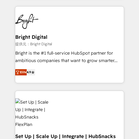
Partner with us to unlock your business's full
coffee, and we ❤️ dogs. We produce award-winning
potential and achieve sustained growth in today's
work for our clients. 🏆2023 Technical Expertise
competitive market.
Impact Award 🏆2022 Technical Expertise Impact
Award 🏆2022 Platform Migration Excellence Impact
Award 🏆2020 Elite Solutions Partner 🏆2019
Bright Digital
Integrations HubSpot Impact Award 🏆2019
提供元：Bright Digital
Marketing Enablement HubSpot Impact Award 🏆
Bright is the #1 full-service HubSpot partner for
2018 Website Design HubSpot Impact Award 🏆2017
ambitious companies that want to grow smarter.
Website Design HubSpot Impact Award 🏆2016
From HubSpot onboarding, to training, from
Growth-Driven Design Agency of the Year 🏆2016
Elite
4.9
developing a new website to lead generation and
Sales Enablement HubSpot Impact Award 🏆2015
digital marketing; we do it all (and with great
Growth-Driven Design Agency of the Year 🏆2015
results)! In short, our services include: - HubSpot
Became the 5th Agency to reach Diamond 🏆2014
consultancy: onboarding, training, data migration -
HubSpot COS Performance Award 🏆2014 HubSpot
HubSpot development: websites, custom modules,
COS Design Award 🏆2013 HubSpot Marketplace
integrations - Marketing & sales solutions: digital
Provider of the Year 🏆2011 Became a HubSpot
marketing, advertising, campaigns, content and
Partner 📆Founded in 1997
design We connect people, data and technology to
improve customer experiences. With our bright
Set Up | Scale Up | Integrate | HubSnacks