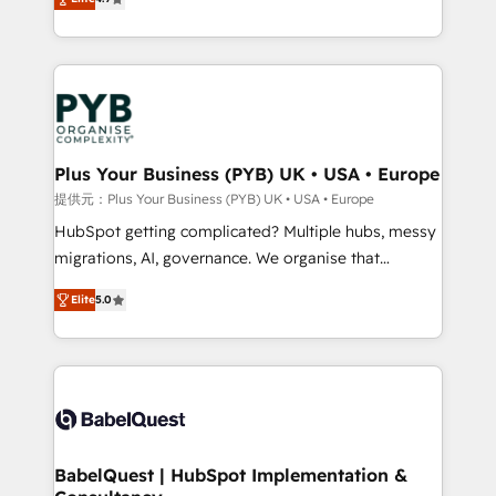
to your needs and sales objectives. With 125+
migrate, replatform, and scale smarter. We specialize
certifications, we are part of the most certified
in high-impact CRM and CMS migrations and
Canadian agencies, and we both hold Onboarding
onboarding from platforms like Salesforce, NetSuite,
Accreditations. Based in Canada (coast to coast), our
Zoho, Pardot, Marketo, Microsoft Dynamics, Wix,
services are offered in both English & French.
WordPress and legacy CRMs, turning fragmented
systems into unified, growth-ready HubSpot
architectures that accelerate revenue operations and
Plus Your Business (PYB) UK • USA • Europe
performance. - Multi-object CRM migration, cleanup,
提供元：Plus Your Business (PYB) UK • USA • Europe
and implementation. - Pre-built and custom
HubSpot getting complicated? Multiple hubs, messy
integrations across your full tech stack. - Custom
migrations, AI, governance. We organise that
object setup, CMS builds, and full-funnel automation.
complexity, so your team can put HubSpot to work...
- Dashboards, lifecycle campaigns, and lead
Elite
5.0
Welcome to our Profile! We help with: • CRM
nurturing sequences. - Cross-hub setup across
implementation, reports, workflows, and team
Marketing, Sales, Operations, and Service Hubs. -
training • CRM migration from Salesforce, Pipedrive,
Ongoing optimization, managed support, and
Dynamics and others • Technical projects including
scalable retainers. Let’s make HubSpot your most
custom API integrations • AI governance for
powerful growth engine. Built to convert, scale, and
HubSpot-centred operations A little about us: •
drive results.
Boutique 'Elite' team of 12 • 150+ clients across Sales
BabelQuest | HubSpot Implementation &