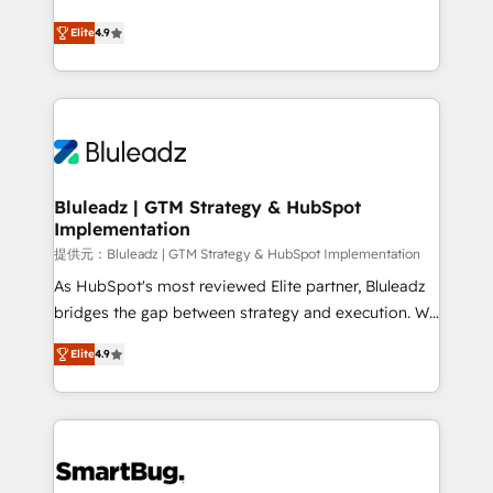
integrity. ➤ Implementation: Configure HubSpot to
ティブ・エージェンシーとして、HubSpot Eliteの実装
run your revenue process. Sales, marketing, and
Elite
4.9
力で顧客フロント業務を再設計します。 💡 100inc は何
service wired together. ➤ AI and Integrations: Layer
をする会社か？ HubSpotを共通基盤に、AIエージェン
Breeze AI, custom agents, and APIs to remove
トを組み込んだ顧客フロント業務（マーケティング・営
manual work. ➤ Ongoing Management: Monthly
業・CS）を組織全体で設計・実装する日本のAIネイテ
tune-ups, feature rollouts, adoption coaching. Buying
ィブ・エージェンシーです。事業部・グループ会社・部
HubSpot, switching to it, or reviving a stale portal?
門が分立する組織で、データと業務プロセスのサイロ化
We are built for the work.
を、CRMを軸とした全社共通基盤に再構築します。意
Bluleadz | GTM Strategy & HubSpot
Implementation
思決定者・PMO・現場担当者に並走します。 1️⃣
HubSpot導入・活用支援 顧客データの一元化から、
提供元：Bluleadz | GTM Strategy & HubSpot Implementation
GTMの見える化・自動化まで。全Hub統合運用、デー
As HubSpot's most reviewed Elite partner, Bluleadz
タ品質設計、グループ横断のCRM統合に対応します。
bridges the gap between strategy and execution. We
2️⃣ AIエージェント組織構築 営業・マーケティング業務
don't just "set up tools" — we install the GTM
Elite
4.9
の一部をAIが自律実行する組織への移行を設計・実装。
Operating System (GTM OS) to align your leadership
Breeze・Claude等をHubSpotと連携させ、役割定義・
and engineer a portal that drives predictable
運用ルール・成果指標まで含めて設計します。 3️⃣ 全社
revenue velocity. 🚀 GTM Strategy & Alignment
DX × AI推進のPMO伴走支援 複数部門をまたぐDX×AI変
Workshops & Sprints: Identify "Valleys of Death"
革を、構想から実装・定着までPMOとして主導。「設
stalling growth. Fix your ICP, Math, and Story to stop