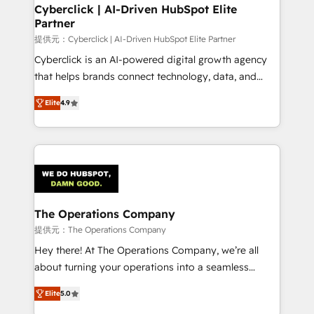
Cyberclick | AI-Driven HubSpot Elite
Partner
提供元：Cyberclick | AI-Driven HubSpot Elite Partner
Cyberclick is an AI-powered digital growth agency
that helps brands connect technology, data, and
creativity to achieve measurable results. Founded in
Elite
4.9
Barcelona and operating across Spain, LATAM, and
the UK, we support global companies in building
smarter marketing, sales, and customer success
strategies. As the only HubSpot Elite Partner in
Iberia (Spain & Portugal), we combine human insight
with intelligent automation to drive sustainable
growth. Our multidisciplinary team designs solutions
The Operations Company
that simplify complexity, boost performance, and
提供元：The Operations Company
turn innovation into real impact. 🌍 Highlights •
Hey there! At The Operations Company, we’re all
HubSpot Partner since 2012 • 2022 EMEA Impact
about turning your operations into a seamless
Award: Best Integration • 150+ successful HubSpot
experience that powers real results. We specialize in
projects • Clients in 30+ industries • Proprietary
Elite
5.0
transforming complex systems into efficient,
technology for integrations • Multilingual team: