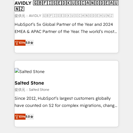
AVIDLY 🇬🇧🇫🇮🇸🇪🇩🇰🇺🇸🇨🇦🇳🇴🇩🇪🇦🇺
🇳🇿
提供元：AVIDLY 🇬🇧🇫🇮🇸🇪🇩🇰🇺🇸🇨🇦🇳🇴🇩🇪🇦🇺🇳🇿
HubSpot’s 5x Global Partner of the Year and 2024
EMEA & APAC Partner of the Year. The world’s most
experienced and fully accredited HubSpot Solutions
Elite
5.0
Partner. 🚀 With 2,750+ HubSpot projects delivered
and 370+ specialists across EMEA, APAC and NAM,
we de-risk complex CRM programmes and
accelerate ROI across every HubSpot Hub. 🧭 From
multi-region migrations to AI-powered automation,
we turn complexity into clarity, human at global
Salted Stone
scale. 🏆 HubSpot’s CEO called us “the partner of the
提供元：Salted Stone
future.” Others agree it is proof of trust built through
Since 2012, HubSpot’s largest customers globally
measurable impact.
have counted on S2 for complex migrations, change
management, systems integration, and creative
Elite
5.0
solutions that deliver measurable impact and
transform brand experiences As one of the few full-