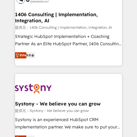
processes through Customer Service Management,
allowing companies to optimize processes and meet
1406 Consulting | Implementation,
Integration, AI
the needs of the customer. We are part of Impresoft
Group, a group of specialized and complementary
提供元：1406 Consulting | Implementation, Integration, AI
companies that divide their offer into 4
Strategic HubSpot Implementation + Coaching
Competence Centers: Smart Manufacturing,
Partner As an Elite HubSpot Partner, 1406 Consulting
Customer First, Enabling Technologies & Security.
helps mid-market revenue teams transform how
Elite
5.0
The synergies generated by these integrations,
they sell, market, and serve. We don't just build your
together with the combination of talents, skills,
HubSpot—we teach your team to own it, then stay
solutions and services, have allowed the group to
to help you keep winning. What We Do ⚙️ CRM
build an unrivaled offering portfolio on the market
Implementations across Marketing, Sales, Service,
to accompany companies on their digital
Data & Content 📈 Sales & Marketing Alignment +
transformation journey.
Revenue Team Enablement 🤖 Breeze AI & Custom
Agent Creation 🔄 Custom Integrations & Data
Systony - We believe you can grow
Migration Why 1406 We become part of your team.
提供元：Systony - We believe you can grow
Your team learns while we build. We fix what others
Systony is an experienced HubSpot CRM
broke. Built for mid-market reality—practical
implementation partner. We make sure to put your
solutions that work with your actual headcount and
organization's needs and goals first and think along