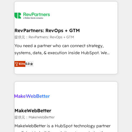
service creative agencies in the HubSpot
ecosystem, we blend strategy, technology, & award-
winning design to build scalable, globally
regionalized HubSpot websites, integrated
marketing campaigns, & RevOps frameworks that
RevPartners: RevOps + GTM
fuel long-term success We connect the entire
提供元：RevPartners: RevOps + GTM
customer lifecycle through seamless integrations,
You need a partner who can connect strategy,
ensure long-term adoption with change-
systems, data, & execution inside HubSpot. We
management programs, and align marketing, sales,
bridge the gap where most agencies fall short by
and service to drive sustainable growth With 6 key
Elite
5.0
combining GTM strategy with technical execution to
HubSpot accreditations and experience across
solve the right problem with the right solution. As the
hundreds of organizations in dozens of industries,
only firm in the world to hold Elite Partner
there’s a good chance one of our globally integrated
Accreditations with both HubSpot and Clay, our
teams has worked with clients just like you Let’s
clients gain a unique advantage in CRM architecture,
explore whether S2 is the partner you’ve been
pipeline generation, data intelligence, and go-to-
looking for...and get your next big initiative moving!
market execution. Why B2B Businesses Choose RP: -
MakeWebBetter
Secure: Soc2 compliant 🛡️ - Pricing: Implementations
提供元：MakeWebBetter
starting at $1,5k 💵 - Speed: Launch in 14 days ⚡ -
MakeWebBetter is a HubSpot technology partner
Global: 75+ RPers across five continents 🌐 - Scale: