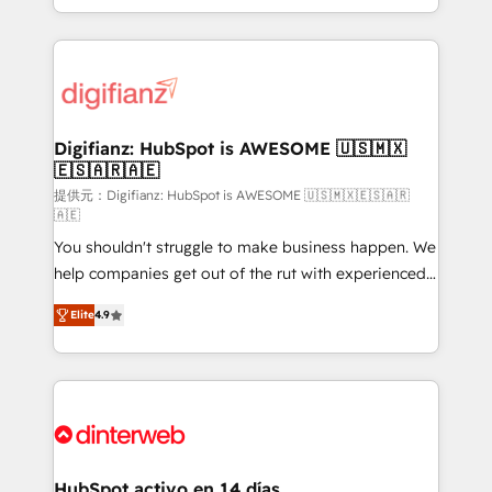
business more efficiently - Build stronger
growth. We modernise platforms, streamline
relationships with customers - Make better
operations that are causing inefficiencies, improve
decisions with data - Find a new voice and reach
customer experiences, integrate systems, and
more people - Get the most out of your HubSpot
supercharge revenue operations Key services: • CRM
investment
Implementation • Systems Integration • Digital
Transformation / Web Development • RevOps &
Digifianz: HubSpot is AWESOME 🇺🇸🇲🇽
🇪🇸🇦🇷🇦🇪
Sales Consulting • Marketing Automation What
makes us different? 🚀 Top 0.5% of global HubSpot
提供元：Digifianz: HubSpot is AWESOME 🇺🇸🇲🇽🇪🇸🇦🇷
🇦🇪
agencies ⚙️ The strongest technical ability and
You shouldn't struggle to make business happen. We
integration capabilities 💼 Consultative, long-term
help companies get out of the rut with experienced,
partners who will embed ourselves into your
process-oriented teams implementing HubSpot
business, processes and systems 🏢 We specialise in
Elite
4.9
Marketing, Sales, Service, CMS and Operations Hub,
working with mid-market and enterprise
so selling and actually engaging with your customers
organisations, global organisations and those with
feels easy and pain-free. We are a top ranked
complex use cases 🏆 CRM Implementation,
HubSpot Elite Partner, winner of Rookie of the Year
Platform Enablement, Custom Integration and
and Customer First Awards, 4.9/5 rating in HubSpot
Onboarding Accredited 🔐 ISO27001 & ISO9001
Reviews and 4.9/5 rating in Clutch Reviews. Digifianz
Certified
helps the following industries: logistics & 3PL, home
HubSpot activo en 14 días