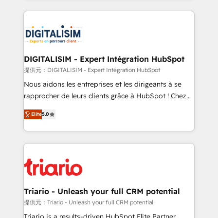
believe in the power of partnership. Together, we
decade of experience to the table, along with deep
embark on a transformational journey that sets your
knowledge of the HubSpot platform and strategies
business up for long-term success. Unlock your
for driving growth. They are committed to helping
business. If not now, when?
our customers grow and finding solutions that fit
their unique business needs. We are thrilled to have
DIGITALISIM - Expert Intégration HubSpot
Blue Frog in the HubSpot ecosystem leading the
提供元：DIGITALISIM - Expert Intégration HubSpot
way for customers!" - Yamini Rangan, CEO of
Nous aidons les entreprises et les dirigeants à se
HubSpot “Our experience with the team at Blue Frog
rapprocher de leurs clients grâce à HubSpot ! Chez
has been nothing short of extraordinary. Their years
DIGITALISIM, nous avons l'intime conviction que la
of experience and quality of skilled staff has earned
Elite
5.0
réussite des entreprises passe par l’innovation web,
them a trusted reputation within the HubSpot
le marketing digital, et la relation client ! C'est
ecosystem as a reliable partner capable of delivering
pourquoi, nos experts sont à la fois capables de
remarkable experiences for our most sophisticated
gérer votre projet de création de site internet, votre
clients.” - Brian Garvey, VP, Solutions Partner
référencement, votre stratégie digitale et le pilotage
Program, HubSpot.
et l'intégration d'HubSpot ! Les grandes phases d'un
projet HubSpot avec DIGITALISIM : 🧽 Nettoyage,
Triario - Unleash your full CRM potential
migration et intégration des bases de données. 🚀
提供元：Triario - Unleash your full CRM potential
Développement des interfaces avec vos logiciels
Triario is a results-driven HubSpot Elite Partner