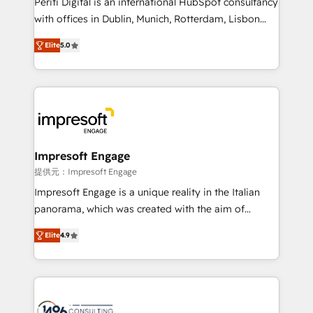
Periti Digital is an international HubSpot consultancy
with offices in Dublin, Munich, Rotterdam, Lisbon
and New York. 🔎 We are focused on enhancing
Elite
5.0
revenue-generation strategies for clients through
complete integration of core business processes
and systems (such as ERP and e-commerce
platforms) with HubSpot, driving efficiency and
results. 🎯 We present a solution-centric approach
and we're focused on HubSpot. We work with some
of HubSpot's most important customers to generate
Impresoft Engage
value from the platform in the long term. 🤖 We have
提供元：Impresoft Engage
worked 400+ HubSpot customers across industries
Impresoft Engage is a unique reality in the Italian
but specialise in the more complex projects where
panorama, which was created with the aim of
data migration, AI, and systems integrations
putting Customer Experience at the center by
represent key aspects of the project's success.
Elite
4.9
creating digital environments capable of integrating
people, processes and data. We offer the best
digital solutions on the market, ranging from CRM
processes and technologies to digital strategy, from
marketing automation to online and offline sales