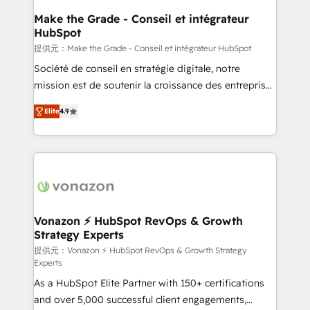
strategies that deliver impactful results. Our mission
Make the Grade - Conseil et intégrateur
HubSpot
is to empower you to unlock HubSpot’s full potential
—faster. Through expert training, unmatched
提供元：Make the Grade - Conseil et intégrateur HubSpot
responsiveness, and ongoing support, we equip
Société de conseil en stratégie digitale, notre
your team to adopt new systems with confidence
mission est de soutenir la croissance des entreprises
and achieve a unified, data-driven approach to
B2B à travers l’acquisition de nouveaux clients,
Elite
4.9
customer engagement.
l'intégration CRM et le développement des revenus
auprès de vos comptes existants. En France et à
l'international, nous travaillons avec des ETI
ambitieuses, des grands groupes voulant aller au-
delà d’une simple transformation digitale et des
startups florissantes. Nos 3 grandes expertises sont :
➤ L’intégration de CRM et de méthodologie RevOps
Vonazon ⚡ HubSpot RevOps & Growth
Strategy Experts
pour aligner les équipes marketing, commerciales et
support client (data migration, synchronisation API,
提供元：Vonazon ⚡ HubSpot RevOps & Growth Strategy
Experts
audit et maintenance) ➤ La création de sites internet
As a HubSpot Elite Partner with 150+ certifications
de conversion qui transforment les visiteurs en
and over 5,000 successful client engagements,
opportunités d'affaires ➤ La mise en place de