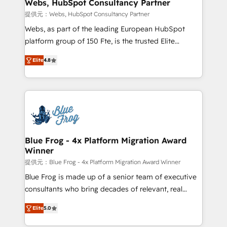
and build using HubSpot 🔌 Integrating HubSpot
Webs, HubSpot Consultancy Partner
with other systems 🎓 Training your teams to be
提供元：Webs, HubSpot Consultancy Partner
HubSpot pros 📊 Lead generation services using
Webs, as part of the leading European HubSpot
HubSpot Why us? - SIX HubSpot Accreditations -
platform group of 150 Fte, is the trusted Elite
awarded by HubSpot after a rigorous process for
HubSpot CRM Partner offering you a roadmap on
CRM, Solutions Architecture, Onboarding , Data
Elite
4.8
maximizing EBITDA and achieving Commercial
Migration, Custom Integration & Platform
Excellence. With our targeted processes, we
Enablement -Onboarded over 500 businesses to
strengthen your digital transformation and minimize
HubSpot -Top 1% of partners worldwide -In-house
costs. As HubSpot's Advanced Accredited CRM
team of 25+ experts Contact us today to help you
Implementation partner, we provide expertise to
get more from your investment in HubSpot.
drive your business forward. Since 2015 we are fully
www.bbdboom.com
dedicated to HubSpot and with an experienced
Blue Frog - 4x Platform Migration Award
Winner
team (50+), we work with reputable companies in
B2B sectors such as manufacturing, SaaS and
提供元：Blue Frog - 4x Platform Migration Award Winner
business services. We prepare a customized
Blue Frog is made up of a senior team of executive
business case that demonstrates the value and
consultants who bring decades of relevant, real
impact of your digital transformation, including a
world experience to our client engagements. "Blue
Elite
5.0
detailed financial rationale with a focus on ROI and
Frog is a top, trusted partner in HubSpot's
TCO. As a trusted extension of your team, we
ecosystem for a reason. Their team brings over a