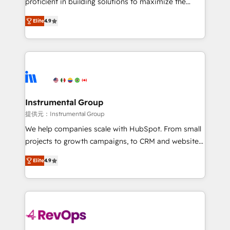
proficient in building solutions to maximize the
Largest organically grown & fastest tiering Elite
operational efficiency of HubSpot. The fastest-
HubSpot Partner 🪴 - Sales Hub: More
Elite
4.9
growing tech-enabler & facilitator, MakeWebBetter,
implementations than any other Partner 💻 -
hands you the blend of HubSpot expertise &
Migrations: We convert Salesforce addicts to
eminent solutions & integrations. Trust us to
HubSpot evangelists 🧡 Don't hire a marketing
streamline your HubSpot experience. 🚀HubSpot
agency for an Ops problem. Don't hire a technical
Elite Partners with 10+ years of HubSpot experience
agency for a growth problem. Hire a partner built to
🤝HubSpot Premier Integration partner 🤝Google
solve both.
Premier Partner 2023 🌟5 HubSpot Accreditations 🌟
Instrumental Group
Won HubSpot Theme Challenge 2021 🌟INBOUND’19
提供元：Instrumental Group
HubSpot Rising Star Why us? Harnessing the full
We help companies scale with HubSpot. From small
potential of the powerful HubSpot CRM. ✔️A team of
projects to growth campaigns, to CRM and websites.
HubSpot experts backed by over 10+ years of
Hire an agency that's experienced in every inch of
HubSpot experience ✔️Flexible pricing models —
Elite
4.9
HubSpot and willing to work hand-in-hand with your
Hourly-fee (assigned one Dedicated HubSpot
team to simplify the complex and build a better
Admin); Monthly-fee (HubSpot Admin + Project
experience for your team and customers.
Manager); and Fixed Project Cost (as per
requirement). ✔️Helped over 25,000+ customers so
far with our HubSpot solutions. ✔️Bespoke apps &