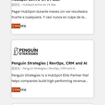
improvement & construction, branding and
提供元：HubSpot activo en 14 días
commercialization, real estate, health, education,
Pagar HubSpot durante meses sin ver resultados
SaaS, Software Dev & IT and consulting, make the
frustra a cualquiera. Y casi nunca es culpa de la
most out of their HubSpot experience operating in
herramienta: es del enfoque con el que se
the United States, EU, UAE, Mexico and Latin
Elite
4.8
implementó. Trabajamos con un catálogo de +80
America. From casual user to super fan: make
casos de uso: cada uno resuelve un problema
HubSpot an experience you LOVE!
concreto de tu operación en HubSpot. La entrega
toma de 1 a 3 semanas por caso, abordamos varios
en paralelo cuando tiene sentido, y siempre
confirmamos resultados antes de seguir avanzando.
Empiezas a ver resultados antes de que termine el
Penguin Strategies | RevOps, CRM and AI
mes. 🏆 HubSpot Partner of the Year 2022, máximo
提供元：Penguin Strategies | RevOps, CRM and AI
reconocimiento del ecosistema. Elite Solutions
Penguin Strategies is a HubSpot Elite Partner that
Partner, el nivel más alto. +700 clientes
helps companies build high performing revenue
implementados en LATAM, Marcas como Hyatt,
operations across complex sales cycles, multi
Hospital ABC, Hogares Unión, Yves Rocher,
Elite
5.0
system environments and global SaaS or
MacStore, Café Britt, Bella Piel, confiaron en
manufacturing teams. Trusted by leading enterprises
nosotros para impulsar la eficiencia de sus procesos
and fast growing scale ups including Sony, Rapyd,