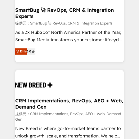
定の代行ではなく、設計の責任」を引き受け、部門横断
"accelerating a mess." ⚙️ Elite Engineering & AI
の統合・浸透・変革管理を実行します。 ▸ CMS戦略設
Scalable Architecture: Zero-technical-debt setup
SmartBug 🚀 RevOps, CRM & Integration
計・構築：リード獲得・CVR・SEOを前提にした情報設
Experts
across all Hubs, validated by our 7 HubSpot
計・導線設計・テンプレート設計をContent Hubで一体
Accreditations. AI-Powered RevOps: Breeze AI,
提供元：SmartBug 🚀 RevOps, CRM & Integration Experts
提供。 ▸ 既存CRM・MAからの移行支援：Salesforce・
custom AI agents, and high-integrity migrations for
As a 3x HubSpot North America Partner of the Year,
Marketo・Pardot等からの移行、カスタム設計、履歴
total reporting clarity. Security & Compliance: SOC 2
SmartBug Media transforms your customer lifecycle
データ移行と活用設計まで。 ▸ AEO対応：ChatGPT・
Type I and HIPAA attested for enterprise-grade data
into a revenue engine. Our unified ecosystem
Perplexity等のAI検索からの流入・引用を前提にコンテ
Elite
5.0
security. 🏆 Why Bluleadz? GTM OS Partner | 16+
includes specialized divisions Globalia (AI &
ンツとサイト構造を最適化。 🏆 なぜ100incを選ぶの
Years Experience | 1,000+ Five-Star Reviews
Software) and Point Success Media (Paid Media),
か？ ✓ HubSpot Eliteパートナー認定 ✓ HubSpotアワ
making this the official home for all three brands. 🔄
ード受賞・HUGリーダー ✓ ISO27001:2022 /
Implementation & Integration - Seamless migrations
ISO9001:2015 取得 ✓ 400社以上の導入実績 ✓
and system integrations powered by Globalia’s
HubSpot大百科 出版 CRM・AI活用に関するご相談、現
technical development team. - 19 HubSpot-certified
状整理の壁打ちなど、構想段階からお気軽にお問い合わ
trainers to drive platform adoption. 📈 Revenue
CRM Implementations, RevOps, AEO + Web,
せください。
Demand Gen
Generation - Full-funnel marketing and high-
performance advertising via Point Success Media. -
提供元：CRM Implementations, RevOps, AEO + Web, Demand
Gen
Expert deployment of Breeze AI and custom agents
New Breed is where go-to-market teams partner to
to automate growth. 🏆 Elite Excellence - 8 platform
unlock growth, scale, and transformation. We help
accreditations and deep HIPAA-compliance