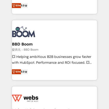
Vonazon turns marketing complexity into
stratégies d'acquisition marketing (SEO, SEA,
Elite
5.0
measurable, scalable growth. From onboarding to
inbound, automatisation marketing, ABM, IA,
enterprise-grade campaigns, our in-house team
emailing) Informations clés : - 10 ans d'expérience -
builds scalable strategies that drive long-term
100+ intégrations CRM HubSpot réussies - 40
revenue. ⚙️ HubSpot Integration & Optimization •
experts conseil - 150 certifications HubSpot
Seamless CRM, CMS, and automation setup •
cumulées
Complex platform migrations and data cleanups •
Custom APIs and third-party integrations 📈 End-to-
BBD Boom
End Revenue Acceleration • Lifecycle marketing and
提供元：BBD Boom
pipeline growth programs • Sales enablement tools
💥 Helping ambitious B2B businesses grow faster
and CRM optimization • Retention strategies with
with HubSpot. Performance and ROI focused. 💥
customer journey mapping 🏅 Elite-Level HubSpot
BBD Boom is the HubSpot partner that can help you
Execution • 750+ onboardings and 2,000+
Elite
5.0
to HubSpot Better. We work with your teams to
implementations • Deep expertise across marketing,
solve all your HubSpot challenges and improve user
sales, and service hubs • Built-in flexibility for
adoption, sales process and marketing results.
startups to global brands
Services 📚 Onboarding your team to HubSpot for
the first time 🔧 Designing and optimising your
HubSpot set-up for better results 🌐 Website design