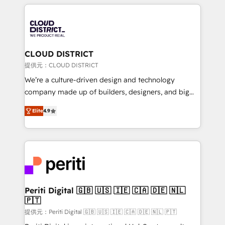
help businesses grow through technology, creativity,
Data Migration & Custom Integration
AI and strategy. For over 12 years, we’ve delivered
500+ HubSpot implementations, building end-to-
end solutions that integrate CRM, AI automation,
inbound and loop marketing, content, and digital
CLOUD DISTRICT
creativity. Our multicultural team works in Spanish,
提供元：CLOUD DISTRICT
Portuguese, and English to design scalable strategies
We’re a culture-driven design and technology
that drive measurable growth. 🌎 Highlights: • 10+
company made up of builders, designers, and big
years as a HubSpot partner. • 2023 Impact Awards:
thinkers. We blend strategy, design, and
Platform Migration Excellence. • Top 3 Partner of the
Elite
4.9
development—always fueled by curiosity—to turn
Year LATAM 2022, 2023, 2024, 2025. • Partner of the
ideas, opportunities, and challenges into meaningful
Year 2024. • Organizer of Aliados.ai (AI, marketing &
experiences. To us, technology is more than just
tech global congress). 👉 Ready to scale your
code; it’s about creating things that are useful, cool,
business with HubSpot? Let Cebra’s experts help
and—most importantly—simple. That’s why we lean
you grow faster, smarter, and with impact.
into bold ideas and shape them into thoughtful
products and strategies that actually make a
Periti Digital 🇬🇧 🇺🇸 🇮🇪 🇨🇦 🇩🇪 🇳🇱
🇵🇹
difference.
提供元：Periti Digital 🇬🇧 🇺🇸 🇮🇪 🇨🇦 🇩🇪 🇳🇱 🇵🇹