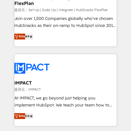
FlexPlan
people, exciting ideas and can-do mentality, we
ensure revenue growth on a daily basis. So tell us
提供元：Set Up | Scale Up | Integrate | HubSnacks FlexPlan
your challenge; our passionate and growth driven
Join over 1,500 Companies globally who've chosen
team of 100+ experts is ready for you! Driving digital
HubSnacks as their on-ramp to HubSpot since 2014
growth | www.brightdigital.com
Simple pay-as-you-go plans that accelerate value...
Elite
4.9
1️⃣ Set Up | Onboarding New or Check-fixing existing
HubSpot portals 2️⃣ Scale Up | 100% HubSpot Task
Execution... Global 24/7 ... All Experts 3️⃣ Integrate |
your entire Tech Stack with Custom Integrations
Slash months from your API Integration project... ⬅️
Click "Contact Business" ⬅️ to access 150+ Kickstart
Integration templates that put HubSpot in the center
IMPACT
of your tech stack, syncing... 🛍️ Shopify or
提供元：IMPACT
WooCommerce 💲 Stripe or Paypal 💰 Sage or
At IMPACT, we go beyond just helping you
Netsuite 🤖 Google or Microsoft ✍️ DocuSign or
implement HubSpot. We teach your team how to
PandaDoc 🌐 Avalara or Quaderno HubSnacks holds
master it. As the creators of the Endless Customers
the rare Advanced "Custom Integrations"
Elite
5.0
System™ (the next evolution of They Ask, You
Accreditation, securely sync data across... 🔄 any
Answer), we’re the only HubSpot partner built
apps, in any direction. Stuck on your old CRM..?