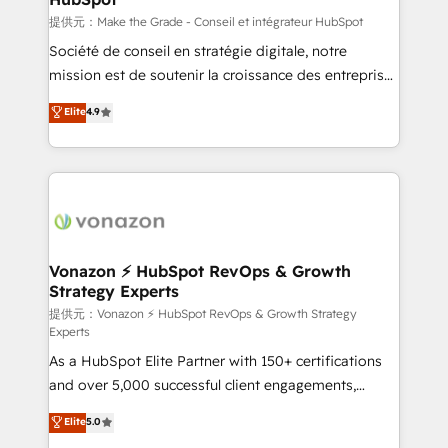
—faster. Through expert training, unmatched
提供元：Make the Grade - Conseil et intégrateur HubSpot
responsiveness, and ongoing support, we equip
Société de conseil en stratégie digitale, notre
your team to adopt new systems with confidence
mission est de soutenir la croissance des entreprises
and achieve a unified, data-driven approach to
B2B à travers l’acquisition de nouveaux clients,
Elite
4.9
customer engagement.
l'intégration CRM et le développement des revenus
auprès de vos comptes existants. En France et à
l'international, nous travaillons avec des ETI
ambitieuses, des grands groupes voulant aller au-
delà d’une simple transformation digitale et des
startups florissantes. Nos 3 grandes expertises sont :
➤ L’intégration de CRM et de méthodologie RevOps
Vonazon ⚡ HubSpot RevOps & Growth
Strategy Experts
pour aligner les équipes marketing, commerciales et
support client (data migration, synchronisation API,
提供元：Vonazon ⚡ HubSpot RevOps & Growth Strategy
Experts
audit et maintenance) ➤ La création de sites internet
As a HubSpot Elite Partner with 150+ certifications
de conversion qui transforment les visiteurs en
and over 5,000 successful client engagements,
opportunités d'affaires ➤ La mise en place de
Vonazon turns marketing complexity into
stratégies d'acquisition marketing (SEO, SEA,
Elite
5.0
measurable, scalable growth. From onboarding to
inbound, automatisation marketing, ABM, IA,