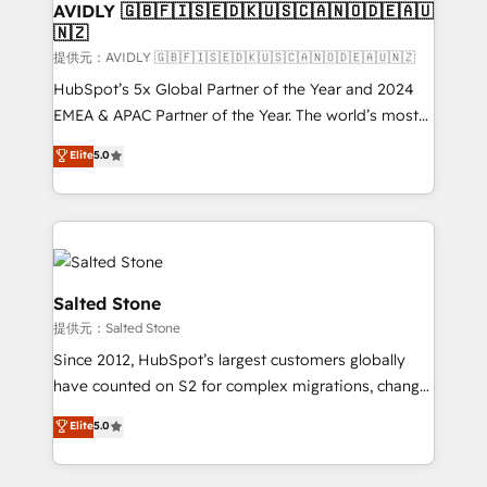
AVIDLY 🇬🇧🇫🇮🇸🇪🇩🇰🇺🇸🇨🇦🇳🇴🇩🇪🇦🇺
🇳🇿
提供元：AVIDLY 🇬🇧🇫🇮🇸🇪🇩🇰🇺🇸🇨🇦🇳🇴🇩🇪🇦🇺🇳🇿
HubSpot’s 5x Global Partner of the Year and 2024
EMEA & APAC Partner of the Year. The world’s most
experienced and fully accredited HubSpot Solutions
Elite
5.0
Partner. 🚀 With 2,750+ HubSpot projects delivered
and 370+ specialists across EMEA, APAC and NAM,
we de-risk complex CRM programmes and
accelerate ROI across every HubSpot Hub. 🧭 From
multi-region migrations to AI-powered automation,
we turn complexity into clarity, human at global
Salted Stone
scale. 🏆 HubSpot’s CEO called us “the partner of the
提供元：Salted Stone
future.” Others agree it is proof of trust built through
Since 2012, HubSpot’s largest customers globally
measurable impact.
have counted on S2 for complex migrations, change
management, systems integration, and creative
Elite
5.0
solutions that deliver measurable impact and
transform brand experiences As one of the few full-