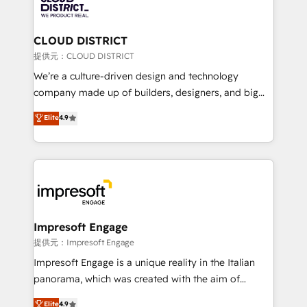
500+ HubSpot implementations, building end-to-
end solutions that integrate CRM, AI automation,
inbound and loop marketing, content, and digital
CLOUD DISTRICT
creativity. Our multicultural team works in Spanish,
提供元：CLOUD DISTRICT
Portuguese, and English to design scalable strategies
We’re a culture-driven design and technology
that drive measurable growth. 🌎 Highlights: • 10+
company made up of builders, designers, and big
years as a HubSpot partner. • 2023 Impact Awards:
thinkers. We blend strategy, design, and
Elite
4.9
Platform Migration Excellence. • Top 3 Partner of the
development—always fueled by curiosity—to turn
Year LATAM 2022, 2023, 2024, 2025. • Partner of the
ideas, opportunities, and challenges into meaningful
Year 2024. • Organizer of Aliados.ai (AI, marketing &
experiences. To us, technology is more than just
tech global congress). 👉 Ready to scale your
code; it’s about creating things that are useful, cool,
business with HubSpot? Let Cebra’s experts help
and—most importantly—simple. That’s why we lean
you grow faster, smarter, and with impact.
into bold ideas and shape them into thoughtful
products and strategies that actually make a
Impresoft Engage
difference.
提供元：Impresoft Engage
Impresoft Engage is a unique reality in the Italian
panorama, which was created with the aim of
putting Customer Experience at the center by
Elite
4.9