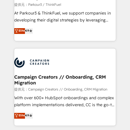
Demand generation for all your buyers With BOOMS,
提供元：Parkour3 / ThinkFuel
you invest in 100% of your buyers, accelerating your
At Parkour3 & ThinkFuel, we support companies in
growth and positioning yourself as an undisputed
developing their digital strategies by leveraging
leader. 🔹 BOOST: Optimize your digital
technologies and automating their marketing and
Elite
4.9
transformation process A methodology designed to
sales processes to generate growth. Our offer spans
implement HubSpot effectively and optimize your
from Strategy to Operations. We specialize in CRM
digital processes. 🔹 Trusted by Industry Leaders
onboarding and implementation, web design, sales
With an average rating of 4.9/5 and a proven track
& marketing automation, and digital marketing. With
record of business transformation, our growth-first
extensive experience working with tech companies
approach has helped brands dominate their
and manufacturers since 2002, we are committed to
markets.
empowering our clients and developing their
Campaign Creators // Onboarding, CRM
Migration
autonomy. Get to grips with HubSpot through
guided implementation and seamless integration of
提供元：Campaign Creators // Onboarding, CRM Migration
the CRM platform into your digital ecosystem. Would
With over 600+ HubSpot onboardings and complex
you like support in deploying your inbound
platform implementations delivered, CC is the go-to
marketing strategy? We'll provide support tailored
Elite Solutions Partner for businesses ready to
Elite
4.9
to your needs and sales objectives. With 125+
migrate, replatform, and scale smarter. We specialize
certifications, we are part of the most certified
in high-impact CRM and CMS migrations and