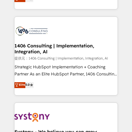
creating digital environments capable of integrating
people, processes and data. We offer the best
digital solutions on the market, ranging from CRM
processes and technologies to digital strategy, from
marketing automation to online and offline sales
processes through Customer Service Management,
allowing companies to optimize processes and meet
1406 Consulting | Implementation,
Integration, AI
the needs of the customer. We are part of Impresoft
Group, a group of specialized and complementary
提供元：1406 Consulting | Implementation, Integration, AI
companies that divide their offer into 4
Strategic HubSpot Implementation + Coaching
Competence Centers: Smart Manufacturing,
Partner As an Elite HubSpot Partner, 1406 Consulting
Customer First, Enabling Technologies & Security.
helps mid-market revenue teams transform how
Elite
5.0
The synergies generated by these integrations,
they sell, market, and serve. We don't just build your
together with the combination of talents, skills,
HubSpot—we teach your team to own it, then stay
solutions and services, have allowed the group to
to help you keep winning. What We Do ⚙️ CRM
build an unrivaled offering portfolio on the market
Implementations across Marketing, Sales, Service,
to accompany companies on their digital
Data & Content 📈 Sales & Marketing Alignment +
transformation journey.
Revenue Team Enablement 🤖 Breeze AI & Custom
Agent Creation 🔄 Custom Integrations & Data
Systony - We believe you can grow