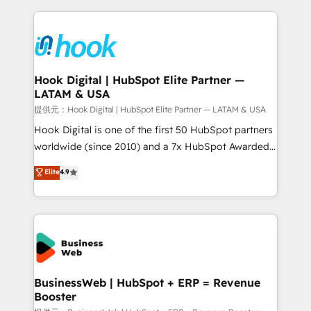
adoption. We’re experts on connecting data,
Technical Solutions: - HubSpot Technical Consulting -
technology and people with each other. Together we
HubSpot CRM Implementation - HubSpot
strive for optimal customer processes and
Onboarding - Data Migration & Integrations -
experiences. Systony – We believe you can grow!
Technical Audit & Optimization Strategic Solutions: -
Revenue Operations - Inbound Marketing -
Hook Digital | HubSpot Elite Partner —
LATAM & USA
Outbound Marketing - HubSpot CMS Website
Design & Development We empower our clients to
提供元：Hook Digital | HubSpot Elite Partner — LATAM & USA
reach their full potential by providing transparent,
Hook Digital is one of the first 50 HubSpot partners
relationship-driven support. With over 300 HubSpot
worldwide (since 2010) and a 7x HubSpot Awarded
certifications and accreditations, we deliver both the
Elite Partner. With 500+ projects across the U.S.,
Elite
4.9
technical know-how and strategic guidance you
Brazil, and LATAM, we combine global expertise with
need to succeed.
regional experience. Today, we are Brazil’s largest
HubSpot Elite Partner—trusted by companies across
the Americas to scale smarter. ⚙️ CRM
Implementation & Migration Onboarding across all
Hubs, plus migrations from Salesforce, Pipedrive, RD
Station, Freshdesk, Intercom, and more. Custom
BusinessWeb | HubSpot + ERP = Revenue
Booster
objects, automations, and integrations built for