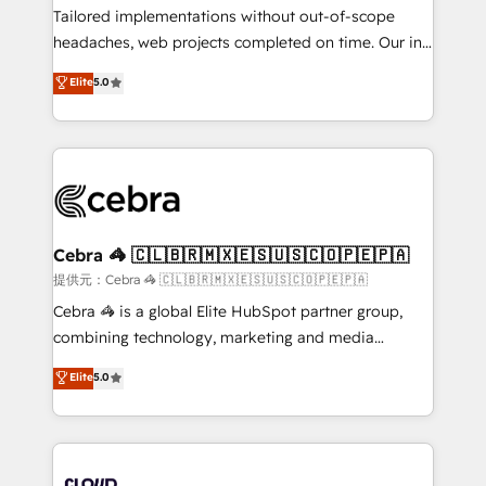
for better adoption. 🔹 Custom Solutions: Build
Tailored implementations without out-of-scope
tailored apps, workflows, and configurations. We are
headaches, web projects completed on time. Our in-
SOC 2 Type II and ISO 27001 certified, reinforcing
house team of certified CRM architects, experts,
Elite
5.0
our commitment to data security and compliance. At
developers, designers, and marketers handles all
OneMetric, we help revenue teams focus on the
aspects of your HubSpot. ✨ 400+ global clients ✨
OneMetric that matters most: revenue.
100+ seamless migrations from 15+ different CRMs
✨ 100,000+ hours in HubSpot projects, 75+ full Hub
implementations, and 5,000+ pages ✨ CS: Clients
generating 7-digit MRR from inbound campaigns ✨
CS: 245% organic growth & +751% new visitors for a
Cebra 🦓 🇨🇱🇧🇷🇲🇽🇪🇸🇺🇸🇨🇴🇵🇪🇵🇦
full-funnel HubSpot project ✨ CS: 415% conversion
提供元：Cebra 🦓 🇨🇱🇧🇷🇲🇽🇪🇸🇺🇸🇨🇴🇵🇪🇵🇦
boost with a new HubSpot site Recognized leaders:
Cebra 🦓 is a global Elite HubSpot partner group,
🏆 HubSpot Platform Migration Impact Award 🏆
combining technology, marketing and media
Clutch HubSpot Global Leader 🏆 Finalist: HubSpot
expertise across Latin America and Southern
Elite
5.0
Inbound Campaign of the Year 🏆 Gold AVA Digital
Europe, with teams across 7 countries. Born in Chile,
Award for Best Website 🌟 Accreditations: CRM
we combine local insight with international reach to
Implementation, HubSpot Content Experience, CRM
help businesses grow through technology, creativity,
Data Migration & Custom Integration
AI and strategy. For over 12 years, we’ve delivered