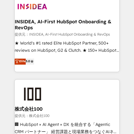
INSIDEA, AI-First HubSpot Onboarding &
RevOps
提供元：INSIDEA, AI-First HubSpot Onboarding & RevOps
★ World's #1 rated Elite HubSpot Partner, 500+
reviews on HubSpot, G2 & Clutch. ★ 150+ HubSpot
Certified Experts & Trainers across the team ★
Elite
5.0
1,500+ implementations across five continents ★ AI-
First, RevOps-led, Onboarding obsessed ★
Company of the Year 2024/25 INSIDEA helps
growing companies turn HubSpot into a revenue
engine. We onboard your team, migrate your data,
and build AI-powered workflows that drive adoption
from week one, in your time zone. What we do ➤
株式会社100
Onboarding: Live in weeks, with workflows built
提供元：株式会社100
around your business, not a template. ➤ Migration:
🏢 HubSpot × AI Agent × DX を統合する「Agentic
Move from any legacy CRM. Zero downtime, full data
CRM パートナー」 経営課題と現場業務をつなぐAIネイ