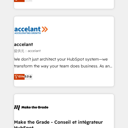
téléphonie, etc.) • Alignement des équipes grâce à un
outil et des données partagées • Amélioration de la
collecte et de l’analyse des données pour des
décisions éclairées • Optimisation de l’efficacité et
de la productivité des équipes Notre équipe de 30
consultants certifiés HubSpot aborde chaque projet
avec un engagement total, alignant processus
accelant
métiers et technologie, et guidant vos équipes à
提供元：accelant
travers le changement, tout en centrant vos objectifs
We don’t just architect your HubSpot system—we
d’entreprise. Grâce à une méthodologie éprouvée
transform the way your team does business. As an
auprès de plus de 400 clients, nous comprenons
Elite HubSpot Solutions Partner, we specialize in
Elite
5.0
rapidement vos enjeux et intégrons parfaitement
creating tailored, end-to-end CRM solutions that
HubSpot dans votre organisation. Pour toute
accelerate growth, improve operational efficiency,
question technique ou besoin de structuration de
and ensure faster time to value on HubSpot. What
votre projet HubSpot, contactez notre équipe pour
sets us apart? Our people-centric approach. From
un échange dédié.
day one, our team takes the time to deeply
understand your unique needs, crafting custom
strategies that deliver impactful results. Our mission
Make the Grade - Conseil et intégrateur
HubSpot
is to empower you to unlock HubSpot’s full potential