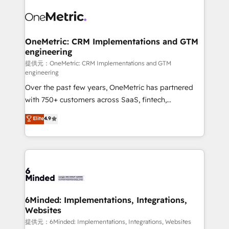
expertise, strategic thinking, and hands-on
operational know-how. We know that no two
businesses are alike, so we don’t do cookie-cutter
solutions. Instead, we dive in to understand your
OneMetric: CRM Implementations and GTM
engineering
needs, goals, and challenges to deliver solutions that
fit like a glove. We’re committed to being both
提供元：OneMetric: CRM Implementations and GTM
engineering
highly effective and fun to work with. We believe in
Over the past few years, OneMetric has partnered
efficient processes, as well as building great
with 750+ customers across SaaS, fintech,
relationships. Your success is our success, and we’re
healthcare, real estate, and other industries. With
all in this together! From startup to enterprise, we’ll
Elite
4.9
150+ HubSpot-certified experts, we deliver scalable
make sure your HubSpot setup becomes a
solutions to complex GTM and RevOps challenges.
powerhouse of productivity, so you can focus on
Our Expertise 🔹 Onboarding & Implementation:
what matters most: growing your business and
Accredited HubSpot Partner, ensuring smooth setup
wowing your customers. Let’s make HubSpot work
tailored to your GTM motion. 🔹 Migrations: Move
smarter for you!
from other CRMs to HubSpot without data loss or
downtime. 🔹 RevOps Strategy: Align teams,
6Minded: Implementations, Integrations,
Websites
processes, and data to drive revenue efficiency. 🔹
Integrations: Connect HubSpot with your tech stack
提供元：6Minded: Implementations, Integrations, Websites