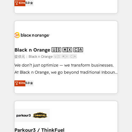
Elite
5.0
Book Process & Guidelines utilisateurs 🎓
Integrations, Custom AI agents and AI-ready Website
Formations des utilisateurs
Design With over 15 years of experience, we help
companies bridge the gap between marketing, sales,
and customer success through smart automation,
data hygiene, and tailored HubSpot solutions. Our
clients choose us because we blend the expertise of
a global consultancy with the care and agility of a
Black n Orange 🇺🇸 🇲🇽 🇨🇦
boutique firm. At Triario, we’re big enough to deliver
提供元：Black n Orange 🇺🇸 🇲🇽 🇨🇦
but small enough to listen. Our Services: HubSpot
We don’t just optimize — we transform businesses.
implementations & data migration Custom AI agents
At Black n Orange, we go beyond traditional Inbound
Revenue Operations API integrations AI-ready
Marketing with our exclusive methodologies:
Elite
5.0
Website design Let’s turn your CRM into your growth
BOOMS and BOOST. Together, they form a powerful
engine!
combination that has driven success for over 800
businesses worldwide. As Elite HubSpot Partners, we
specialize in crafting high-performance growth
strategies that integrate data-driven marketing,
automation, and revenue intelligence to help
companies scale faster and smarter. 🔹 BOOMS:
Parkour3 / ThinkFuel