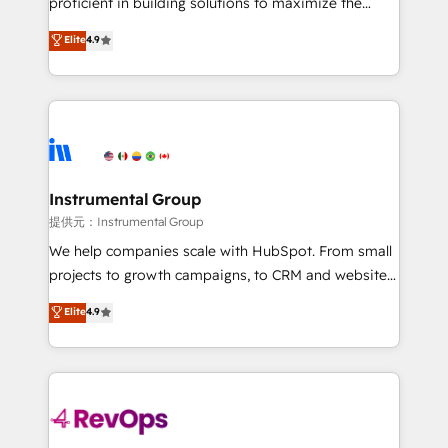
proficient in building solutions to maximize the
Largest organically grown & fastest tiering Elite
operational efficiency of HubSpot. The fastest-
Elite
4.9
HubSpot Partner 🪴 - Sales Hub: More
growing tech-enabler & facilitator, MakeWebBetter,
implementations than any other Partner 💻 -
hands you the blend of HubSpot expertise &
Migrations: We convert Salesforce addicts to
eminent solutions & integrations. Trust us to
HubSpot evangelists 🧡 Don't hire a marketing
streamline your HubSpot experience. 🚀HubSpot
agency for an Ops problem. Don't hire a technical
Elite Partners with 10+ years of HubSpot experience
agency for a growth problem. Hire a partner built to
🤝HubSpot Premier Integration partner 🤝Google
solve both.
Premier Partner 2023 🌟5 HubSpot Accreditations 🌟
Instrumental Group
Won HubSpot Theme Challenge 2021 🌟INBOUND’19
提供元：Instrumental Group
HubSpot Rising Star Why us? Harnessing the full
We help companies scale with HubSpot. From small
potential of the powerful HubSpot CRM. ✔️A team of
projects to growth campaigns, to CRM and websites.
HubSpot experts backed by over 10+ years of
Hire an agency that's experienced in every inch of
Elite
4.9
HubSpot experience ✔️Flexible pricing models —
HubSpot and willing to work hand-in-hand with your
Hourly-fee (assigned one Dedicated HubSpot
team to simplify the complex and build a better
Admin); Monthly-fee (HubSpot Admin + Project
experience for your team and customers.
Manager); and Fixed Project Cost (as per
requirement). ✔️Helped over 25,000+ customers so
far with our HubSpot solutions. ✔️Bespoke apps &