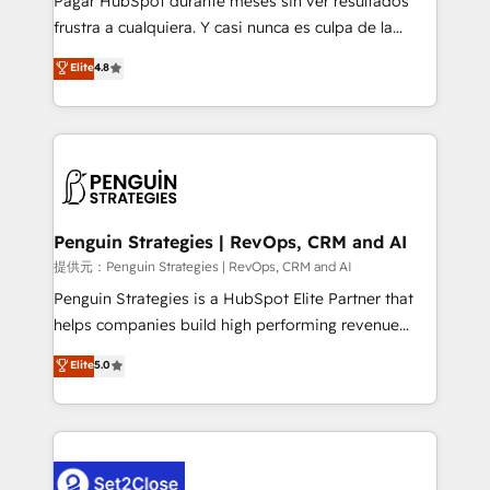
Pagar HubSpot durante meses sin ver resultados
SaaS, Software Dev & IT and consulting, make the
frustra a cualquiera. Y casi nunca es culpa de la
most out of their HubSpot experience operating in
herramienta: es del enfoque con el que se
Elite
4.8
the United States, EU, UAE, Mexico and Latin
implementó. Trabajamos con un catálogo de +80
America. From casual user to super fan: make
casos de uso: cada uno resuelve un problema
HubSpot an experience you LOVE!
concreto de tu operación en HubSpot. La entrega
toma de 1 a 3 semanas por caso, abordamos varios
en paralelo cuando tiene sentido, y siempre
confirmamos resultados antes de seguir avanzando.
Empiezas a ver resultados antes de que termine el
Penguin Strategies | RevOps, CRM and AI
mes. 🏆 HubSpot Partner of the Year 2022, máximo
提供元：Penguin Strategies | RevOps, CRM and AI
reconocimiento del ecosistema. Elite Solutions
Penguin Strategies is a HubSpot Elite Partner that
Partner, el nivel más alto. +700 clientes
helps companies build high performing revenue
implementados en LATAM, Marcas como Hyatt,
operations across complex sales cycles, multi
Elite
5.0
Hospital ABC, Hogares Unión, Yves Rocher,
system environments and global SaaS or
MacStore, Café Britt, Bella Piel, confiaron en
manufacturing teams. Trusted by leading enterprises
nosotros para impulsar la eficiencia de sus procesos
and fast growing scale ups including Sony, Rapyd,
en HubSpot. No necesitas tener todas las
Fiverr, XM Cyber, Bridgepointe Technologies, EMA
respuestas para empezar. Te ayudamos a identificar
Design Automation and Uptive. 📊 RevOps & data