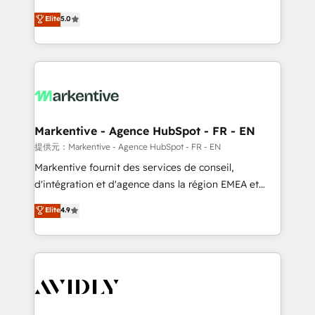
companies activate HubSpot’s AI-powered
expertise. - A team of 250+ experts dedicated to
Elite
5.0
customer platform and operationalize HubSpot’s
your resilient growth.
Loop Marketing framework through expert-led
services, smart agents, and purpose-built apps,
tailored to your business. Together, we unlock
results, fast. ⚙️CRM & RevOps: Align all Hubs to your
buyer journey for clean data, scalability, & reporting.
🎯Demand Gen & ABM: Drive pipeline with inbound,
Markentive - Agence HubSpot - FR - EN
ABM, AEO, SEO, & paid media. 👩‍💻Web Design:
提供元：Markentive - Agence HubSpot - FR - EN
Build high-performing websites with UX, messaging,
Markentive fournit des services de conseil,
& conversion strategy that drive results. 🤖AI
d'intégration et d'agence dans la région EMEA et
Strategy: Activate Breeze Agents, configure HubSpot
North America. Avec plus de 115 experts en
Elite
4.9
AI, & maximize AEO with tailored AI services. 🧩
marketing automation, Growth, Revops, CRM et
Integrations: Extend HubSpot with custom
webdesign. Markentive is both a consulting firm, a
integrations, hosting, & maintenance.
digital agency and an integrator. With over 115
experts in marketing automation, growth, revops,
CRM and webdesign (We focus on EMEA - USA
customers).