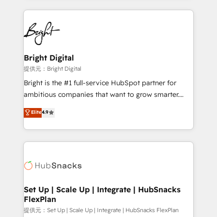
Partner with us to unlock your business's full
coffee, and we ❤️ dogs. We produce award-winning
potential and achieve sustained growth in today's
work for our clients. 🏆2023 Technical Expertise
competitive market.
Impact Award 🏆2022 Technical Expertise Impact
Award 🏆2022 Platform Migration Excellence Impact
Award 🏆2020 Elite Solutions Partner 🏆2019
Bright Digital
Integrations HubSpot Impact Award 🏆2019
提供元：Bright Digital
Marketing Enablement HubSpot Impact Award 🏆
Bright is the #1 full-service HubSpot partner for
2018 Website Design HubSpot Impact Award 🏆2017
ambitious companies that want to grow smarter.
Website Design HubSpot Impact Award 🏆2016
From HubSpot onboarding, to training, from
Elite
4.9
Growth-Driven Design Agency of the Year 🏆2016
developing a new website to lead generation and
Sales Enablement HubSpot Impact Award 🏆2015
digital marketing; we do it all (and with great
Growth-Driven Design Agency of the Year 🏆2015
results)! In short, our services include: - HubSpot
Became the 5th Agency to reach Diamond 🏆2014
consultancy: onboarding, training, data migration -
HubSpot COS Performance Award 🏆2014 HubSpot
HubSpot development: websites, custom modules,
COS Design Award 🏆2013 HubSpot Marketplace
integrations - Marketing & sales solutions: digital
Provider of the Year 🏆2011 Became a HubSpot
marketing, advertising, campaigns, content and
Set Up | Scale Up | Integrate | HubSnacks
Partner 📆Founded in 1997
FlexPlan
design We connect people, data and technology to
improve customer experiences. With our bright
提供元：Set Up | Scale Up | Integrate | HubSnacks FlexPlan