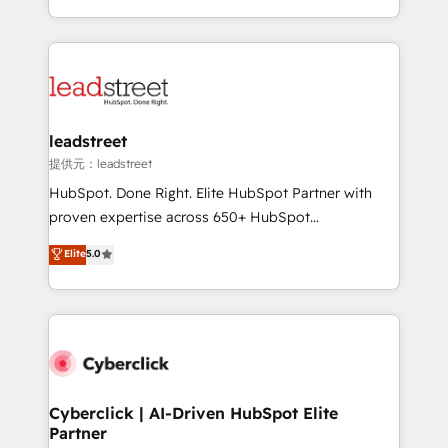
retention—by refining processes and eliminating
Canada, we’ve delivered thousands of successful
inefficiencies. Using HubSpot tools and data-driven
HubSpot projects for mid-market and enterprise
strategies, we create scalable solutions that
clients worldwide, with over 10 years experience. We
maximize profitability and adapt to your goals.
combine HubSpot, data, and AI to design connected
go-to-market systems that align people, process,
and technology for predictable, scalable revenue
leadstreet
growth. Our expertise spans RevOps, CRM and data
提供元：leadstreet
architecture, AI enablement, and strategic marketing,
HubSpot. Done Right. Elite HubSpot Partner with
delivered through our proprietary FLAIR framework
proven expertise across 650+ HubSpot
for responsible AI adoption. As a HubSpot Elite
implementations. With 12+ years of HubSpot
Elite
5.0
Partner and ISO 27001:2022 certified consultancy,
experience, we help you use the HubSpot platform
we blend strategy, creativity, and technology to help
to its fullest capacity, improve your current HubSpot
organisations scale smarter and grow stronger.
website, or build your new one.
Cyberclick | AI-Driven HubSpot Elite
Partner