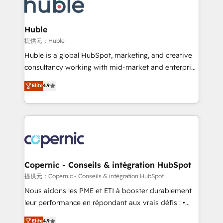
skills, processes, and internal team you need to
CRM Migrations using our in-house "HubScrub" Tool.
attract the right buyers, close deals faster, and grow
without outside dependencies. You’ll learn how to: •
Huble
Set up, audit, and organize your HubSpot portal •
提供元：Huble
Get your sales team fully using HubSpot • Track
Huble is a global HubSpot, marketing, and creative
pipeline and revenue across the entire buyer journey
consultancy working with mid-market and enterprise
• Build an in-house marketing team that drives
businesses. We go beyond implementation, shaping
Elite
4.9
growth • Create content and videos that attract
the strategy, processes, and teams that turn
buyers • Use AI to scale smarter Our coaching-led
HubSpot into a genuine growth engine. Named
approach works best for companies that are done
HubSpot's Global Partner of the Year in 2024,
with outsourcing and ready to build something that
consistently ranked among their top 5 partners
lasts. So if you're ready to become the most trusted
worldwide, and with over 15 years in the ecosystem,
voice in your market, let’s talk.
Huble has built a track record that speaks for itself.
One company, one operating model, delivering
Copernic - Conseils & intégration HubSpot
across offices and consulting teams in the UK, USA,
提供元：Copernic - Conseils & intégration HubSpot
Canada, Germany, France, Belgium, Singapore, and
Nous aidons les PME et ETI à booster durablement
South Africa. Certified compliant with ISO/IEC
leur performance en répondant aux vrais défis : •
27001:2022 and ISO 9001:2015 across all seven
Intégration de HubSpot avec d’autres outils (ERP,
Elite
4.9
international offices and 175+ employees.