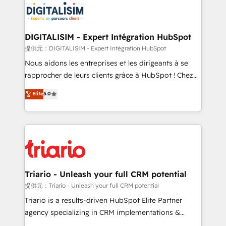
business up for long-term success. Unlock your
for driving growth. They are committed to helping
business. If not now, when?
our customers grow and finding solutions that fit
their unique business needs. We are thrilled to have
DIGITALISIM - Expert Intégration HubSpot
Blue Frog in the HubSpot ecosystem leading the
提供元：DIGITALISIM - Expert Intégration HubSpot
way for customers!" - Yamini Rangan, CEO of
Nous aidons les entreprises et les dirigeants à se
HubSpot “Our experience with the team at Blue Frog
rapprocher de leurs clients grâce à HubSpot ! Chez
has been nothing short of extraordinary. Their years
DIGITALISIM, nous avons l'intime conviction que la
Elite
5.0
of experience and quality of skilled staff has earned
réussite des entreprises passe par l’innovation web,
them a trusted reputation within the HubSpot
le marketing digital, et la relation client ! C'est
ecosystem as a reliable partner capable of delivering
pourquoi, nos experts sont à la fois capables de
remarkable experiences for our most sophisticated
gérer votre projet de création de site internet, votre
clients.” - Brian Garvey, VP, Solutions Partner
référencement, votre stratégie digitale et le pilotage
Program, HubSpot.
et l'intégration d'HubSpot ! Les grandes phases d'un
projet HubSpot avec DIGITALISIM : 🧽 Nettoyage,
Triario - Unleash your full CRM potential
migration et intégration des bases de données. 🚀
提供元：Triario - Unleash your full CRM potential
Développement des interfaces avec vos logiciels
Triario is a results-driven HubSpot Elite Partner
métiers ⚙️ Configuration de la plateforme HubSpot
agency specializing in CRM implementations &
📈 Configuration de rapports et tableaux de bord 🤝
migrations, Revenue Operations, Custom