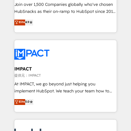
people, exciting ideas and can-do mentality, we
Join over 1,500 Companies globally who've chosen
ensure revenue growth on a daily basis. So tell us
HubSnacks as their on-ramp to HubSpot since 2014
your challenge; our passionate and growth driven
Simple pay-as-you-go plans that accelerate value...
Elite
4.9
team of 100+ experts is ready for you! Driving digital
1️⃣ Set Up | Onboarding New or Check-fixing existing
growth | www.brightdigital.com
HubSpot portals 2️⃣ Scale Up | 100% HubSpot Task
Execution... Global 24/7 ... All Experts 3️⃣ Integrate |
your entire Tech Stack with Custom Integrations
Slash months from your API Integration project... ⬅️
Click "Contact Business" ⬅️ to access 150+ Kickstart
Integration templates that put HubSpot in the center
IMPACT
of your tech stack, syncing... 🛍️ Shopify or
提供元：IMPACT
WooCommerce 💲 Stripe or Paypal 💰 Sage or
At IMPACT, we go beyond just helping you
Netsuite 🤖 Google or Microsoft ✍️ DocuSign or
implement HubSpot. We teach your team how to
PandaDoc 🌐 Avalara or Quaderno HubSnacks holds
master it. As the creators of the Endless Customers
Elite
5.0
the rare Advanced "Custom Integrations"
System™ (the next evolution of They Ask, You
Accreditation, securely sync data across... 🔄 any
Answer), we’re the only HubSpot partner built
apps, in any direction. Stuck on your old CRM..?
entirely around coaching and training. That means
Migrate | seamlessly off your old CRM onto a clean
we don’t do the work for you; we help you build the
new HubSpot portal with Advanced Website and