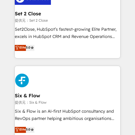
el primer caso de uso que más impacto te dará.
architecture 🔗 CRM migrations & End to end
Solo continúas si ves valor real en los primeros 14
integrations 🤖 AI workflows & enrichment 📘 Team
Set 2 Close
días.
enablement & company-wide adoption We create
提供元：Set 2 Close
HubSpot environments that teams use with
Set2Close, HubSpot’s fastest-growing Elite Partner,
confidence and that leadership can rely on for
excels in HubSpot CRM and Revenue Operations
scalable revenue insights.
(RevOps) services to boost B2B sales and growth.
Elite
5.0
As a top HubSpot Elite Partner, we specialize in
custom HubSpot CRM solutions. Our experts design,
implement, and optimize systems to enhance user
experience, functionality, and adoption across sales,
marketing, and service teams. From setup to
refinement, we streamline workflows, improve lead
management, and speed up deal closures. With 500+
Six & Flow
projects completed, our Agile approach ensures your
提供元：Six & Flow
HubSpot CRM drives measurable results. Our
Six & Flow is an AI-first HubSpot consultancy and
RevOps services align your sales, marketing, and
RevOps partner helping ambitious organisations
customer success teams for peak performance. We
grow with clarity, confidence, and intelligence.
Elite
5.0
optimize the revenue lifecycle—lead generation to
Operating across the UK, Netherlands, Ireland, and