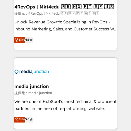
on-demand bundle services. Connect with us today!
4RevOps | Mkt4edu 🇧🇷 🇲🇽 🇵🇹 🇦🇪 🇺🇸
提供元：4RevOps | Mkt4edu 🇧🇷 🇲🇽 🇵🇹 🇦🇪 🇺🇸
Unlock Revenue Growth: Specializing in RevOps -
Inbound Marketing, Sales, and Customer Success We
specialize in driving revenue growth for companies
Elite
4.9
across industries through tailored marketing, sales,
and customer success strategies, utilizing RevOps
methodologies. As Latin America's largest HubSpot
partner and a global leader in education market, we
offer unparalleled insights. Operating in five
countries—Brazil, UAE (Abu Dhabi/Dubai/Sharjah),
Mexico, USA, and Portugal—we've executed over a
media junction
hundred successful operations. Our approach,
提供元：media junction
rooted in RevOps principles, integrates analysis,
We are one of HubSpot's most technical & proficient
training, planning, and qualification. Leveraging
partners in the area of re-platforming, website
technology, data analytics, CRM optimization, and
design & development. We specialize in multi-hub
Elite
5.0
inbound marketing tactics, we focus on
implementations for mid-market & enterprise
understanding, nurturing, and converting leads.
companies. We are woman-owned, powered by