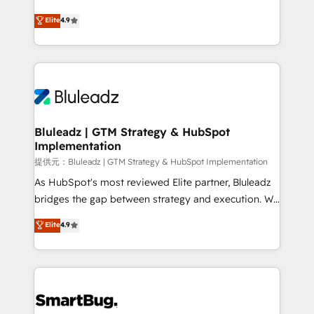
integrity. ➤ Implementation: Configure HubSpot to
ティブ・エージェンシーとして、HubSpot Eliteの実装
Elite
4.9
run your revenue process. Sales, marketing, and
力で顧客フロント業務を再設計します。 💡 100inc は何
service wired together. ➤ AI and Integrations: Layer
をする会社か？ HubSpotを共通基盤に、AIエージェン
Breeze AI, custom agents, and APIs to remove
トを組み込んだ顧客フロント業務（マーケティング・営
manual work. ➤ Ongoing Management: Monthly
業・CS）を組織全体で設計・実装する日本のAIネイテ
tune-ups, feature rollouts, adoption coaching. Buying
ィブ・エージェンシーです。事業部・グループ会社・部
HubSpot, switching to it, or reviving a stale portal?
門が分立する組織で、データと業務プロセスのサイロ化
We are built for the work.
を、CRMを軸とした全社共通基盤に再構築します。意
Bluleadz | GTM Strategy & HubSpot
Implementation
思決定者・PMO・現場担当者に並走します。 1️⃣
HubSpot導入・活用支援 顧客データの一元化から、
提供元：Bluleadz | GTM Strategy & HubSpot Implementation
GTMの見える化・自動化まで。全Hub統合運用、デー
As HubSpot's most reviewed Elite partner, Bluleadz
タ品質設計、グループ横断のCRM統合に対応します。
bridges the gap between strategy and execution. We
2️⃣ AIエージェント組織構築 営業・マーケティング業務
don't just "set up tools" — we install the GTM
Elite
4.9
の一部をAIが自律実行する組織への移行を設計・実装。
Operating System (GTM OS) to align your leadership
Breeze・Claude等をHubSpotと連携させ、役割定義・
and engineer a portal that drives predictable
運用ルール・成果指標まで含めて設計します。 3️⃣ 全社
revenue velocity. 🚀 GTM Strategy & Alignment
DX × AI推進のPMO伴走支援 複数部門をまたぐDX×AI変
Workshops & Sprints: Identify "Valleys of Death"
革を、構想から実装・定着までPMOとして主導。「設
stalling growth. Fix your ICP, Math, and Story to stop