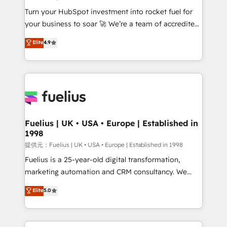
42001:2023 certified - the AI management standard •
Turn your HubSpot investment into rocket fuel for
GuardHub: our AI governance framework, built on
your business to soar 🚀 We’re a team of accredited
ISO 42001 Ready for the next step? Click the 👈
HubSpot experts ready to help you. We can
'𝗖𝗼𝗻𝘁𝗮𝗰𝘁 𝗯𝘂𝘀𝗶𝗻𝗲𝘀𝘀' button to get in touch (𝘸𝘦'𝘳𝘦
Elite
4.9
implement the platform into complex business
𝘴𝘶𝘱𝘦𝘳 𝘳𝘦𝘴𝘱𝘰𝘯𝘴𝘪𝘷𝘦)
environments, optimise what you've got and make
sure you can actually use it, build your website in
HubSpot or create an inbound marketing strategy
for you and execute it on HubSpot. We are on the
G-Cloud 14 CCS (Crown Commercial Service)
framework, meaning we've been accredited by
Fuelius | UK • USA • Europe | Established in
1998
HubSpot and vetted by the CCS, which means we
can support public sector companies as well the
提供元：Fuelius | UK • USA • Europe | Established in 1998
other ones listed in our profile. Our services: -
Fuelius is a 25-year-old digital transformation,
HubSpot implementation - HubSpot CMS website
marketing automation and CRM consultancy. We
build We can do lots of things. But everything we do
enable mid-market and enterprise clients to
Elite
5.0
is there for you to: - Grow revenue, and run your
maximise their return from digital and fuel their
business more efficiently - Build stronger
growth. We modernise platforms, streamline
relationships with customers - Make better
operations that are causing inefficiencies, improve