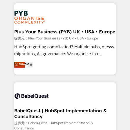
Canadian agencies, and we both hold Onboarding
onboarding from platforms like Salesforce, NetSuite,
Accreditations. Based in Canada (coast to coast), our
Zoho, Pardot, Marketo, Microsoft Dynamics, Wix,
services are offered in both English & French.
WordPress and legacy CRMs, turning fragmented
systems into unified, growth-ready HubSpot
architectures that accelerate revenue operations and
Plus Your Business (PYB) UK • USA • Europe
performance. - Multi-object CRM migration, cleanup,
提供元：Plus Your Business (PYB) UK • USA • Europe
and implementation. - Pre-built and custom
HubSpot getting complicated? Multiple hubs, messy
integrations across your full tech stack. - Custom
migrations, AI, governance. We organise that
object setup, CMS builds, and full-funnel automation.
complexity, so your team can put HubSpot to work...
Elite
5.0
- Dashboards, lifecycle campaigns, and lead
Welcome to our Profile! We help with: • CRM
nurturing sequences. - Cross-hub setup across
implementation, reports, workflows, and team
Marketing, Sales, Operations, and Service Hubs. -
training • CRM migration from Salesforce, Pipedrive,
Ongoing optimization, managed support, and
Dynamics and others • Technical projects including
scalable retainers. Let’s make HubSpot your most
custom API integrations • AI governance for
powerful growth engine. Built to convert, scale, and
HubSpot-centred operations A little about us: •
drive results.
Boutique 'Elite' team of 12 • 150+ clients across Sales
BabelQuest | HubSpot Implementation &
Consultancy
Hub, Marketing Hub, Service Hub, Data Hub and
CMS • ISO/IEC 27001:2022, ISO 9001:2015, and ISO
提供元：BabelQuest | HubSpot Implementation &
Consultancy