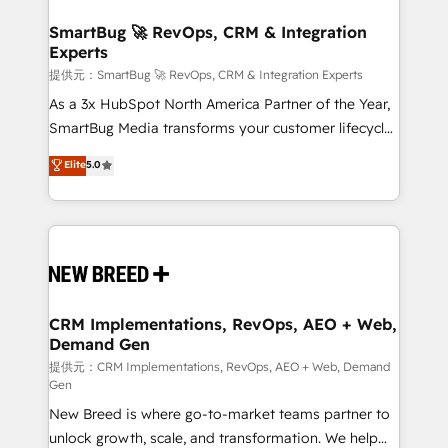
定の代行ではなく、設計の責任」を引き受け、部門横断
"accelerating a mess." ⚙️ Elite Engineering & AI
の統合・浸透・変革管理を実行します。 ▸ CMS戦略設
Scalable Architecture: Zero-technical-debt setup
SmartBug 🚀 RevOps, CRM & Integration
計・構築：リード獲得・CVR・SEOを前提にした情報設
Experts
across all Hubs, validated by our 7 HubSpot
計・導線設計・テンプレート設計をContent Hubで一体
Accreditations. AI-Powered RevOps: Breeze AI,
提供元：SmartBug 🚀 RevOps, CRM & Integration Experts
提供。 ▸ 既存CRM・MAからの移行支援：Salesforce・
custom AI agents, and high-integrity migrations for
As a 3x HubSpot North America Partner of the Year,
Marketo・Pardot等からの移行、カスタム設計、履歴
total reporting clarity. Security & Compliance: SOC 2
SmartBug Media transforms your customer lifecycle
データ移行と活用設計まで。 ▸ AEO対応：ChatGPT・
Type I and HIPAA attested for enterprise-grade data
into a revenue engine. Our unified ecosystem
Elite
5.0
Perplexity等のAI検索からの流入・引用を前提にコンテ
security. 🏆 Why Bluleadz? GTM OS Partner | 16+
includes specialized divisions Globalia (AI &
ンツとサイト構造を最適化。 🏆 なぜ100incを選ぶの
Years Experience | 1,000+ Five-Star Reviews
Software) and Point Success Media (Paid Media),
か？ ✓ HubSpot Eliteパートナー認定 ✓ HubSpotアワ
making this the official home for all three brands. 🔄
ード受賞・HUGリーダー ✓ ISO27001:2022 /
Implementation & Integration - Seamless migrations
ISO9001:2015 取得 ✓ 400社以上の導入実績 ✓
and system integrations powered by Globalia’s
HubSpot大百科 出版 CRM・AI活用に関するご相談、現
technical development team. - 19 HubSpot-certified
状整理の壁打ちなど、構想段階からお気軽にお問い合わ
trainers to drive platform adoption. 📈 Revenue
CRM Implementations, RevOps, AEO + Web,
せください。
Demand Gen
Generation - Full-funnel marketing and high-
performance advertising via Point Success Media. -
提供元：CRM Implementations, RevOps, AEO + Web, Demand
Gen
Expert deployment of Breeze AI and custom agents
New Breed is where go-to-market teams partner to
to automate growth. 🏆 Elite Excellence - 8 platform
unlock growth, scale, and transformation. We help
accreditations and deep HIPAA-compliance