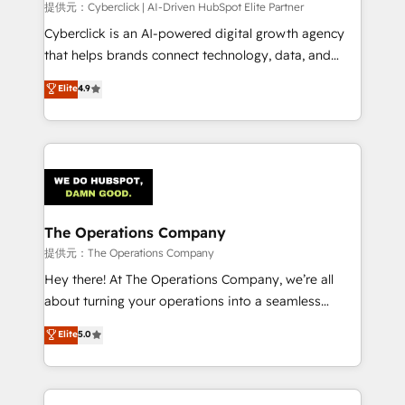
提供元：Cyberclick | AI-Driven HubSpot Elite Partner
Cyberclick is an AI-powered digital growth agency
that helps brands connect technology, data, and
creativity to achieve measurable results. Founded in
Elite
4.9
Barcelona and operating across Spain, LATAM, and
the UK, we support global companies in building
smarter marketing, sales, and customer success
strategies. As the only HubSpot Elite Partner in
Iberia (Spain & Portugal), we combine human insight
with intelligent automation to drive sustainable
growth. Our multidisciplinary team designs solutions
The Operations Company
that simplify complexity, boost performance, and
提供元：The Operations Company
turn innovation into real impact. 🌍 Highlights •
Hey there! At The Operations Company, we’re all
HubSpot Partner since 2012 • 2022 EMEA Impact
about turning your operations into a seamless
Award: Best Integration • 150+ successful HubSpot
experience that powers real results. We specialize in
Elite
5.0
projects • Clients in 30+ industries • Proprietary
transforming complex systems into efficient,
technology for integrations • Multilingual team:
scalable solutions that work across your entire
English, Spanish, Portuguese & Italian 👉 Grow
organization. We’re a unique blend of deep HubSpot
smarter with AI and HubSpot.