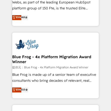
HubSpot pros 📊 Lead generation services using
Webs, as part of the leading European HubSpot
HubSpot Why us? - SIX HubSpot Accreditations -
platform group of 150 Fte, is the trusted Elite
awarded by HubSpot after a rigorous process for
HubSpot CRM Partner offering you a roadmap on
Elite
4.8
CRM, Solutions Architecture, Onboarding , Data
maximizing EBITDA and achieving Commercial
Migration, Custom Integration & Platform
Excellence. With our targeted processes, we
Enablement -Onboarded over 500 businesses to
strengthen your digital transformation and minimize
HubSpot -Top 1% of partners worldwide -In-house
costs. As HubSpot's Advanced Accredited CRM
team of 25+ experts Contact us today to help you
Implementation partner, we provide expertise to
get more from your investment in HubSpot.
drive your business forward. Since 2015 we are fully
www.bbdboom.com
dedicated to HubSpot and with an experienced
Blue Frog - 4x Platform Migration Award
Winner
team (50+), we work with reputable companies in
B2B sectors such as manufacturing, SaaS and
提供元：Blue Frog - 4x Platform Migration Award Winner
business services. We prepare a customized
Blue Frog is made up of a senior team of executive
business case that demonstrates the value and
consultants who bring decades of relevant, real
impact of your digital transformation, including a
world experience to our client engagements. "Blue
Elite
5.0
detailed financial rationale with a focus on ROI and
Frog is a top, trusted partner in HubSpot's
TCO. As a trusted extension of your team, we
ecosystem for a reason. Their team brings over a
believe in the power of partnership. Together, we
decade of experience to the table, along with deep
embark on a transformational journey that sets your
knowledge of the HubSpot platform and strategies