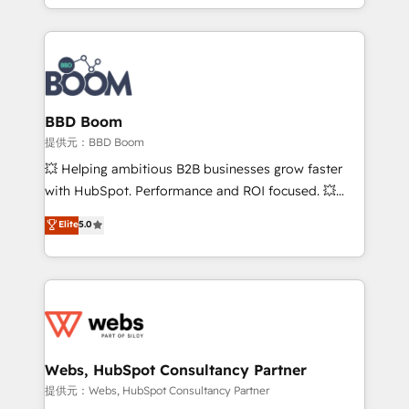
enterprise-grade campaigns, our in-house team
emailing) Informations clés : - 10 ans d'expérience -
builds scalable strategies that drive long-term
100+ intégrations CRM HubSpot réussies - 40
revenue. ⚙️ HubSpot Integration & Optimization •
experts conseil - 150 certifications HubSpot
Seamless CRM, CMS, and automation setup •
cumulées
Complex platform migrations and data cleanups •
Custom APIs and third-party integrations 📈 End-to-
BBD Boom
End Revenue Acceleration • Lifecycle marketing and
提供元：BBD Boom
pipeline growth programs • Sales enablement tools
💥 Helping ambitious B2B businesses grow faster
and CRM optimization • Retention strategies with
with HubSpot. Performance and ROI focused. 💥
customer journey mapping 🏅 Elite-Level HubSpot
BBD Boom is the HubSpot partner that can help you
Elite
5.0
Execution • 750+ onboardings and 2,000+
to HubSpot Better. We work with your teams to
implementations • Deep expertise across marketing,
solve all your HubSpot challenges and improve user
sales, and service hubs • Built-in flexibility for
adoption, sales process and marketing results.
startups to global brands
Services 📚 Onboarding your team to HubSpot for
the first time 🔧 Designing and optimising your
HubSpot set-up for better results 🌐 Website design
and build using HubSpot 🔌 Integrating HubSpot
Webs, HubSpot Consultancy Partner
with other systems 🎓 Training your teams to be
提供元：Webs, HubSpot Consultancy Partner