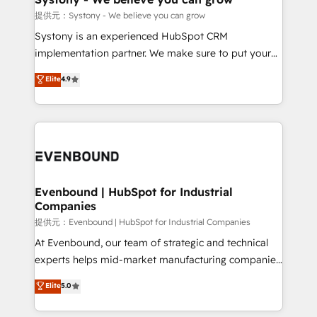
Migration Why 1406 We become part of your team.
提供元：Systony - We believe you can grow
Your team learns while we build. We fix what others
Systony is an experienced HubSpot CRM
broke. Built for mid-market reality—practical
implementation partner. We make sure to put your
solutions that work with your actual headcount and
organization's needs and goals first and think along
Elite
4.9
constraints. By the Numbers 🏆 Top 1% of all
with your organization. We are only satisfied once
HubSpot partners 🔄 Top 5% globally in client
you are too. Why Systony? - 20+ years of
retention 📅 8+ years of consistent results since 2017
experience with CRM, Marketing, Sales & Service
Who We Serve Revenue teams, marketing leaders,
implementations - 500+ successful onboardings -
and sales ops at mid-market companies ready to
Own back-end developers - Complex data
move beyond spreadsheets into unified systems
migrations (e.g. Salesforce, MS Dynamics, Perfect
that drive real business results.
View, SuperOffice) - Custom integrations (e.g. MS
Evenbound | HubSpot for Industrial
Companies
Business Central, Navision, AX, SAP, Exact, AFAS) We
focus on growing B2B companies in the SME sector
提供元：Evenbound | HubSpot for Industrial Companies
such as manufacturing, SaaS, business services and
At Evenbound, our team of strategic and technical
wholesaler companies. As an experienced HubSpot
experts helps mid-market manufacturing companies
partner, we know how important user adoption is.
achieve real growth. We specialize in delivering
Elite
5.0
That's why we have developed a step-by-step
tailored solutions that drive results by leveraging
implementation process that focuses on user
HubSpot’s platform and data to fuel success.