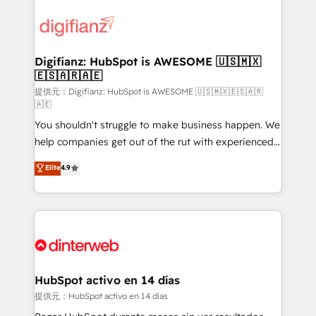
decisions with data - Find a new voice and reach
customer experiences, integrate systems, and
more people - Get the most out of your HubSpot
supercharge revenue operations Key services: • CRM
investment
Implementation • Systems Integration • Digital
Transformation / Web Development • RevOps &
Digifianz: HubSpot is AWESOME 🇺🇸🇲🇽
🇪🇸🇦🇷🇦🇪
Sales Consulting • Marketing Automation What
makes us different? 🚀 Top 0.5% of global HubSpot
提供元：Digifianz: HubSpot is AWESOME 🇺🇸🇲🇽🇪🇸🇦🇷
🇦🇪
agencies ⚙️ The strongest technical ability and
You shouldn't struggle to make business happen. We
integration capabilities 💼 Consultative, long-term
help companies get out of the rut with experienced,
partners who will embed ourselves into your
process-oriented teams implementing HubSpot
business, processes and systems 🏢 We specialise in
Elite
4.9
Marketing, Sales, Service, CMS and Operations Hub,
working with mid-market and enterprise
so selling and actually engaging with your customers
organisations, global organisations and those with
feels easy and pain-free. We are a top ranked
complex use cases 🏆 CRM Implementation,
HubSpot Elite Partner, winner of Rookie of the Year
Platform Enablement, Custom Integration and
and Customer First Awards, 4.9/5 rating in HubSpot
Onboarding Accredited 🔐 ISO27001 & ISO9001
Reviews and 4.9/5 rating in Clutch Reviews. Digifianz
Certified
helps the following industries: logistics & 3PL, home
HubSpot activo en 14 días
improvement & construction, branding and
提供元：HubSpot activo en 14 días
commercialization, real estate, health, education,