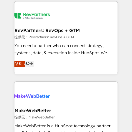
service creative agencies in the HubSpot
ecosystem, we blend strategy, technology, & award-
winning design to build scalable, globally
regionalized HubSpot websites, integrated
marketing campaigns, & RevOps frameworks that
RevPartners: RevOps + GTM
fuel long-term success We connect the entire
提供元：RevPartners: RevOps + GTM
customer lifecycle through seamless integrations,
You need a partner who can connect strategy,
ensure long-term adoption with change-
systems, data, & execution inside HubSpot. We
management programs, and align marketing, sales,
bridge the gap where most agencies fall short by
Elite
5.0
and service to drive sustainable growth With 6 key
combining GTM strategy with technical execution to
HubSpot accreditations and experience across
solve the right problem with the right solution. As the
hundreds of organizations in dozens of industries,
only firm in the world to hold Elite Partner
there’s a good chance one of our globally integrated
Accreditations with both HubSpot and Clay, our
teams has worked with clients just like you Let’s
clients gain a unique advantage in CRM architecture,
explore whether S2 is the partner you’ve been
pipeline generation, data intelligence, and go-to-
looking for...and get your next big initiative moving!
market execution. Why B2B Businesses Choose RP: -
MakeWebBetter
Secure: Soc2 compliant 🛡️ - Pricing: Implementations
提供元：MakeWebBetter
starting at $1,5k 💵 - Speed: Launch in 14 days ⚡ -
MakeWebBetter is a HubSpot technology partner
Global: 75+ RPers across five continents 🌐 - Scale: