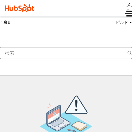
メ
ュ
ビルド
戻る