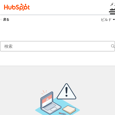
メ
ュ
ビルド
戻る