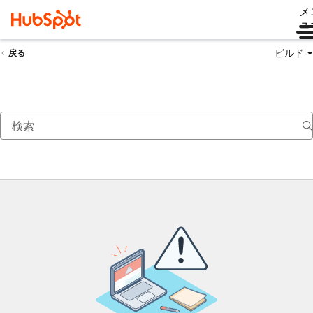
メ
ュ
ビルド
戻る