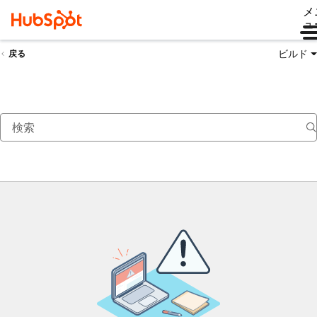
メ
ュ
ビルド
戻る