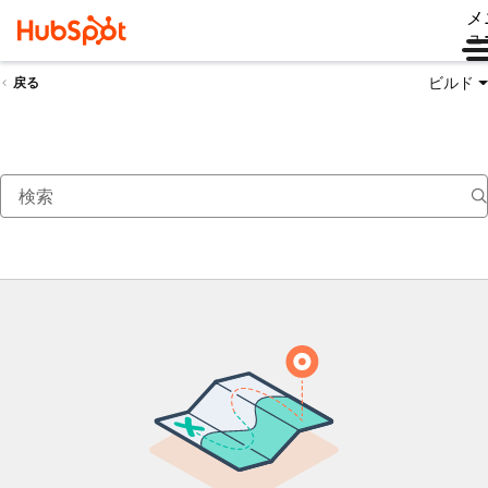
メ
ュ
ビルド
戻る