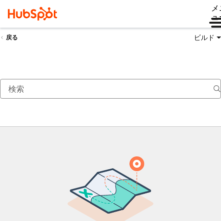
メ
ュ
ビルド
戻る