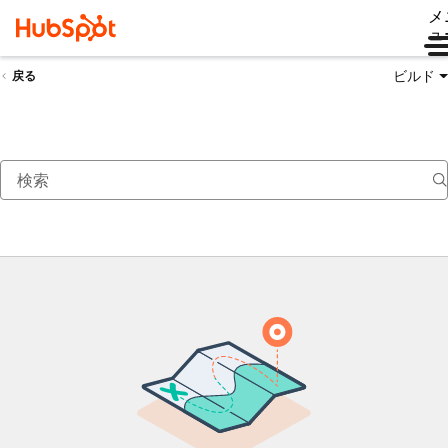
メ
ュ
ビルド
戻る