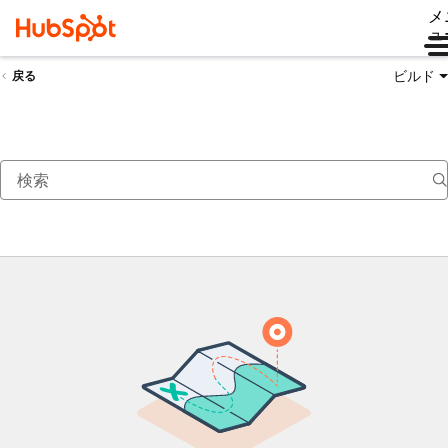
メ
ュ
ビルド
戻る