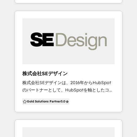
入・運用支援、売上を高めるためのマーケティ
ながるCRMとして定着させることを強みとして
ング戦略や仕組み作り、集客方法を提供してい
います。 ◼︎提供サービス ・HubSpotの構築支
ます。 知見をもったプロフェッショナルによ
援・再設計 ・HubSpot導入に向けた業務プロセ
り、 BtoB領域を中心に、HubSpotによるMAか
スの整理 ・他CRM／MAからの切り替え・移行
らSFA活用までを通気一貫でサポートさせてい
支援 ・HubSpot導入後の定着支援・運用代行・
ただくことが可能です。 ■MA運用支援
内製化支援 ・業界特化のAI開発 ・生成AIを活用
MarketingHubを活用したMAの導入から運用支
し、業務効率を高めたい企業様向けの支援 ◼︎こ
援を行っています。 ・システムの導入、運用支
のような企業様からご相談をいただいています
援 ・マーケティング戦略の立案支援 ・メルマガ
・CRMやMAを導入したが、現場で使われてい
作成などの実務代行 ※WEBマーケティング支援
ない ・営業・マーケ・CSのデータが分断されて
株式会社SEデザイン
として、LPやWEB記事、DL資料など各種コン
いる ・Salesforceのコストや運用負荷を見直し
株式会社SEデザインは、2016年からHubSpot
テンツ作成もお手伝い可能です。 ■SFA運用支
たい ・生成AIを活用し、業務効率を高めたい
のパートナーとして、HubSpotを軸としたコン
援 SalesHubを活用した、営業部門向けのSFA運
HubSpotを「管理ツール」ではなく、 事業成長
テンツマーケティング支援を行っております。
用導入・運用支援を行っています。 ・システム
を支える基盤として活用したい企業様は、ぜひ
Gold Solutions Partner
5.0
インターネット黎明期の1990年代から多くの数
の導入、運用支援 ・営業戦略の立案支援 ・リー
ご相談ください。
百社以上のIT・テクノロジー企業のコンテンツ
ド管理、レポート作成などの実務代行 ツールを
およびマーケティング支援実績から得たノウハ
導入するだけでなく定着・運用に主眼を置き、
ウを、貴社に惜しみなく提供させていただきま
Sales、Plannning、Onboardingからなる専属
す。 【SEデザインが提供している導入支援パッ
チームが伴走しながらお客様のご支援をさせて