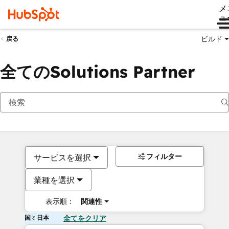
メ
ュ
ビルド
戻る
全てのSolutions Partner
フィルター
サービスを選択
業種を選択
表示順：
関連性
国：日本
全てをクリア