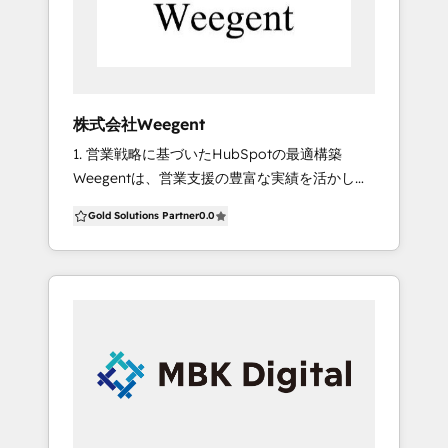
https://www.niandc.co.jp/examples/
HubSpot導入にあたり必要なデータ整備や施策
実行のご支援の他、構築チームが伴走しての運
用サポートまで、お客様のご要件に合わせたサ
ービスプランをご提供しています。 HubSpotを
株式会社Weegent
活用して貴社で実現したいこと、改善したいこ
1. 営業戦略に基づいたHubSpotの最適構築
となど、まずはお気軽にご相談ください。 『
Weegentは、営業支援の豊富な実績を活かし、
貴社のおもひをカタチにする、 NI+Cの強み。』
クライアントのビジネスモデルに合わせた
■ 多数のマーケティングツールの導入経験をも
Gold Solutions Partner
0.0
HubSpotの設計・構築を提供します。 ・KPIに
とにした提案力 NI+Cでは、様々なマーケティン
基づく設計：リード獲得、商談化、成約率向上
グツールを取り扱っており、それぞれの強みを
などの目標に沿ったシナリオ設計 ・ターゲット
理解し、お客様のご要件に最適なご提案をして
別のカスタマイズ：業界特性に合わせた
います。また、導入先企業様の業種も、保険・
HubSpot活用方法の提案 ・リードナーチャリン
金融、製造、小売り、サービス、と多岐にわた
グ戦略の設計：インテントデータを活用した適
ります。 HubSpotの機能を、どのように使用す
切なスコアリング設定 2. データドリブンな運用
れば、貴社でのご利用効果を高めることができ
とPDCAサイクル Weegentは、営業活動で得た
るのか。貴社のご要件をお伺いしながら、
市場のインサイトをもとに、HubSpotの運用最
HubSpotの知識をもってご提案いたします。 ■
適化を継続的に行うことが可能です。 ・マーケ
幅広い分野のITソリューションへの知見 NI+Cで