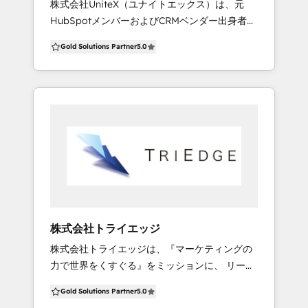
株式会社UniteX（ユナイトエックス）は、元
当社ノウハウをお届けしております。
HubSpotメンバーおよびCRMベンダー出身者で
構成された、 CRM活用のプロフェッショナル集
Gold Solutions Partner
5.0
団です。 HubSpotの構築支援、各種ツール連
携、運用代行を中心に、マーケティングおよび
営業領域におけるコンサルティング全般をご支
援しています。 UniteX（ユナイトエックス）で
は、 単なる設定代行やツール導入ではなく、構
築・移行の前段階における業務プロセスの整理
から支援し、HubSpotで成果が出る形に最適化
したうえで構築を行います。 Salesforce・
Zoho・国産CRM・Marketoなど、他CRM／MA
からの切り替え・移行支援にも対応しています
が、既存の業務やデータをそのまま移すのでは
株式会社トライエッジ
なく、業務プロセス全体を見直した上で設計す
株式会社トライエッジは、『マーケティングの
ることを重視しています。 営業・マーケティン
力で世界をくすぐる』をミッションに、 リード
グ・カスタマーサクセス・経営管理までを横断
マネジメントに特化したセールス・マーケティ
した視点で業務を整理し、HubSpotを「導入し
Gold Solutions Partner
5.0
ング支援の専門家として、SFA/CRM/MAの導
て終わり」ではなく、現場で使われ、成果につ