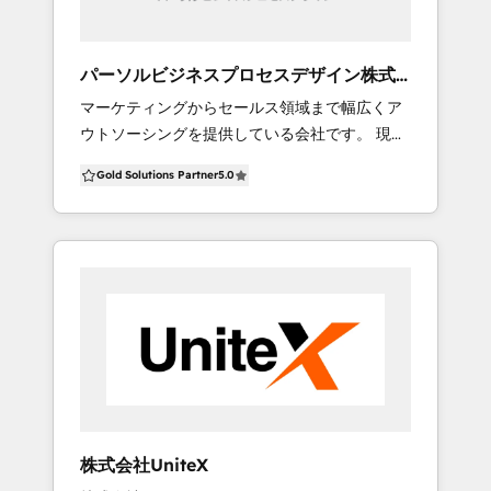
（Youtube）
Content Hub: ブランドイメージに合わせた
https://www.youtube.com/@startlink-
Webサイトとパーソナライズドな会員ページを
hubspot ▪️参考ページ ・HubSpotとChatGPT/
制作し、顧客エンゲージメントを高めます。デ
パーソルビジネスプロセスデザイン株式
生成AI実現するシステム https://start-
ータ分析に基づくコンテンツ戦略の最適化と
会社
マーケティングからセールス領域まで幅広くア
link.jp/service/hubspot-ai ・HubSpot - AI
SEO強化も行います。 Operations Hub: ワーク
ウトソーシングを提供している会社です。 現場
Studio（生成AIの活用ブログ） https://start-
フローの最適化、カスタムコードの導入、
にこそ本当に向き合うべき問題や課題が散在し
link.jp/hubspot-ai
WebhookとAPI連携を活用し、業務プロセスの
Gold Solutions Partner
5.0
ています。 私たちがアウトソーサーとして培っ
自動化と効率化を図ります。 基幹システム連携
た現場理解力でお客様を成功に導きます。 特に
ソリューション: AWSのサーバレスアーキテク
インサイドセールスのアウトソーシングの実績
チャの利用による柔軟な設計を特徴としていま
は数十社を超えており、 立上げから仕組み構
す。このソリューションは、企業の各種業務シ
築、運用定着までお客様に寄り添う形で伴走し
ステムとHubSpotをシームレスに統合し、顧客
てきました。 リードジェネレーションはもちろ
データや販売データを一元管理することで、最
んのこと、 増大させたリードのナーチャリング
適なHubSpotのマーケティング活動を実現しま
が課題となっている企業様が増えています。 ▼
す。
サービスのご紹介 ・HubSpot導入支援サービス
・HubSpot運用支援サービス ・HubSpotヘル
プデスク ・コンテンツ制作 ・メールマーケティ
株式会社UniteX
ング ・インサイドセールス×HubSpot 積極的に