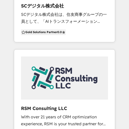
SCデジタル株式会社
SCデジタル株式会社は、住友商事グループの一
員として、「AIトランスフォーメーション
（AIX）」と「マーケティングDX」を両輪に、
Gold Solutions Partner
0.0
企業の持続的な成長を実装するパートナーで
す。住友商事グループが培ってきた現場知見と
データドリブンなアプローチを強みに、課題発
見・戦略策定からAI実装・システム導入・運用
定着まで、一気通貫でご支援します。 売上向上
と業務効率化を同時に実現し、企業価値の最大
化に貢献します。 【AIトランスフォーメーショ
ン（AIX）】 単なるツール導入に留まらず、生
成AIやAIエージェントを活用して業務プロセス
そのものを再定義します。現場の徹底したプロ
セス調査に基づき、「本当に使えるAI」を実
RSM Consulting LLC
装・定着。 意思決定の高速化とルーチンワーク
With over 21 years of CRM optimization
の極小化により、社員がよりクリエイティブな
experience, RSM is your trusted partner for
戦略業務に集中できる「AI Native」な組織への