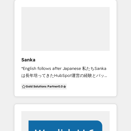
度なデジタルマーケティング環境を実現できま
す。
Sanka
*English follows after Japanese 私たちSanka
は長年培ってきたHubSpot運営の経験とバック
オフィスのクラウドシステムを活用して、
Gold Solutions Partner
0.0
HubSpotの導入・活用をご検討いただいている
企業に対してサポートを提供しています。 ま
た、Salesforceをはじめとする外部システム連
携を通じた、セールスエネーブルメント、マー
ケティングオートメーション、RevOpsの導入
支援も提供しております。 弊社では、中小企業