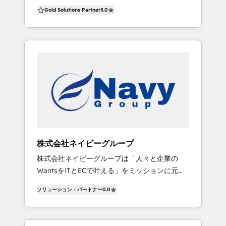
driving real and effective change in your
変革を支援します。 AIXコンサルティング、AI
Gold Solutions Partner
5.0
organization. Specializing in flexibility and
エンジニアリング、生成AI活用・データアナリ
customized services, we bring decades of
ティクスを組み合わせ、業務変革を一気通貫で
hands-on experience to help you optimize
実行します。 【マーケティングDX】 戦略策定
your data flow, increase CRM adoption, and
からMA導入（BtoB／BtoC）、CDP構築、CX設
streamline your processes to work faster and
計、デジタル広告、SNS運用、クリエイティブ
more efficiently. Our team has walked in your
制作まで、マーケティング活動全体を統合的に
shoes, having held every role at tech startups
プロデュース。点ではなく「線と面」で顧客体
and educational organizations. We
験を最適化し、売上の持続的成長へと導きま
understand the goals and gripes of your day-
す。 コミュニケーションデザインやブランディ
to-day operations, enabling us to offer
ング支援も含め、顧客との深いエンゲージメン
tailored solutions that meet your unique
トを構築します。 全国1,000社以上の支援実績
株式会社ネイビーグループ
needs. From training your sales team and
を持ち、業種・規模を問わず企業の成長に伴走
株式会社ネイビーグループは「人々と企業の
organizing your marketing setup to saving
します。
WantsをITとECで叶える」をミッションに元楽
you money on portal costs, we deliver results
天トップECコンサルタントが立ち上げたECデジ
that matter. Let RSM help you turn challenges
ソリューション・パートナー
0.0
タルマーケティング会社です。 EC総合支援サー
into opportunities—reach out today to
ビス「NAVY」では累計4,000社以上のサポート
discover how we can help your organization
経験をもち、ECビッグデータとシステムの融合
grow smarter! We now feature the most