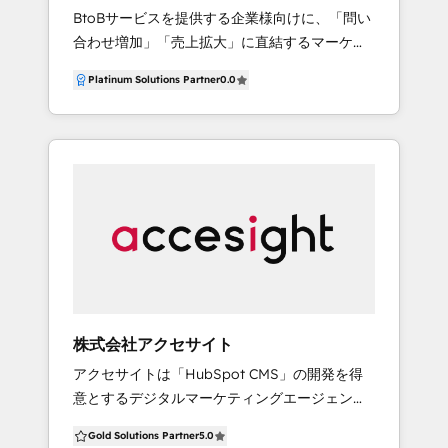
ーシャル広告のHubSpot連携 (提案、クリエイ
BtoBサービスを提供する企業様向けに、「問い
やAWSなどのクラウド基盤を活用したデータ活
ティブ、実装、レポート、改善提案までワンス
合わせ増加」「売上拡大」に直結するマーケテ
用支援にも対応し、戦略から実装・定着化まで
トップで提供しています） ぜひお気軽のお問い
ィング・営業強化のご支援をしております。
をワンストップで支援します。
合わせください。
Platinum Solutions Partner
0.0
CRM・SFAやMAツール、CMSの“活用”のご支援
を得意としており、単なる導入支援に留まりま
せん。マーケティングや営業を強化する以下の
施策と合わせてITツールの活用をご支援いたし
ます。 【マーケティング・営業強化施策】 ・営
業フローの改善、営業資料の改善といった営業
の強化 ・ウェブサイトの構築や改善、導入事例
記事やホワイトペーパーといったウェブコンテ
ンツの制作によるリード獲得とCVRの改善 ・
SEO対策や広告運用による認知拡大・リーチ拡
大施策
株式会社アクセサイト
アクセサイトは「HubSpot CMS」の開発を得
意とするデジタルマーケティングエージェンシ
ーです。 マーケティングや営業活動に関するコ
Gold Solutions Partner
5.0
ンサルティング・クラウド導入支援から、Web