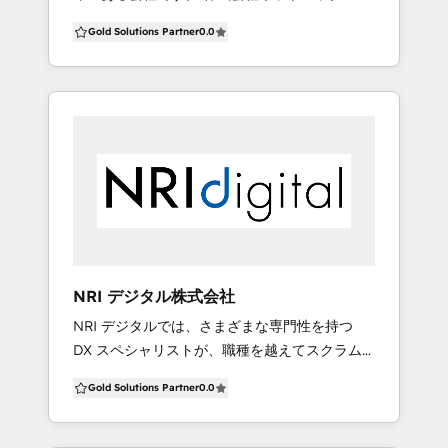
ス 5. 柔軟なカスタマイズ・ツール連携
は、2000年の創業以来、特定企業様向けのアフ
HubSpot単体ではなく、MAツールとの連携を
Gold Solutions Partner
0.0
ターサービスシステムを多く構築してきまし
前提に最適化を図ることが可能。 ・インテント
た。 この経験と知見を Service Hub (サービス
データと組み合わせた高度なターゲティング ・
ハブ) の構築に活かしています。 HubSpot と連
他CRM・SFAとのAPI連携支援 6. トラブル対
携する独自システム開発も請け負っているの
応・サポート体制 HubSpot運用において発生し
で、HubSpot API によるシステム間連携でお困
がちな設定ミス・データ連携の不具合・施策の
りの方も、ぜひ、お声がけください。
成果不振などに対し、迅速な対応が可能。 ・マ
ネージャー陣のフル出社体制によるスピーディ
ーな対応 ・デイリーベースでの施策見直し・最
適化 ・トラブル対応スピードの強みを活かした
運用サポート
NRI デジタル株式会社
NRI デジタルでは、さまざまな専門性を持つ
DX スペシャリストが、職種を越えてスクラム
を組み、アイデアを出し合い、協力して、スピ
Gold Solutions Partner
0.0
ーディーにお客さまの DX を支援しています。
また 、HubSpotだけでなく他Saas/Paasサー
ビスと組み合わせることで、簡単に、かつ、高