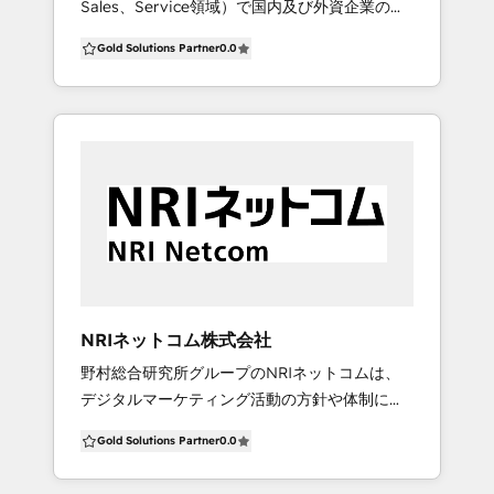
Sales、Service領域）で国内及び外資企業の大
手からベンチャーまで100社以上の支援実績を
Gold Solutions Partner
0.0
有します。特に2点、ご評価いただいているポイ
ントがあります。１つはMA及びSFAの導入時に
具体的な成果を上げるために目的を明確にした
プロジェクトマネジメント。2つ目は導入後に実
際に成果を生み出すための運用代行やコンサル
ティングです。弊社の実績/事例やナレッジにご
興味をいただけましたらご紹介いたしますので
お気軽にご連絡下さい。
NRIネットコム株式会社
野村総合研究所グループのNRIネットコムは、
デジタルマーケティング活動の方針や体制に関
するコンサルティングから、クリエイティブ、
Gold Solutions Partner
0.0
プロモーション、マーケティングオートメーシ
ョン（MA）やWeb等を用いたマーケティング