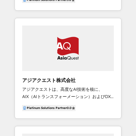
さんのリードや営業の机に眠る沢山の名刺を、
ータ統合による精度の高いプッシュ施策（LINE
自動で、再び商談に復活させる仕組みを作り上
連携、EC連携、名寄せなど） ●営業業務の可視
げます。HubSpotの導入から継続運用までお手
化・標準化（SalesHub活用、営業レポート構
伝いしておりますので、お気軽にお問い合わせ
築、案件管理） ●顧客満足度とLTV向上を目指
ください。 BtoB・BtoCともに実績があり対応
すCS戦略設計（ServiceHub、NPS、チャット
可能です。IT導入補助金を活用したプランも用
連携） ●CMSHubを活用したLP制作・サイト構
意しております。 ＜実績のある業界＞ SaaS・
築・ABテスト・成果計測 ●データ連携（基幹シ
ウェブ関連サービス・人材・不動産・教育・医
ステムや外部サービス）による業務効率化と精
療・美容・インテリア・リユース・メーカー・
度向上 ●ダッシュボード設計によるKPIの可視
マスメディア ほか
化・組織浸透 ●定着・成果創出を見据えた運用
体制構築、HubSpot運用代行（BPO） ●社内の
アジアクエスト株式会社
マーケ・営業・CSメンバーのHubSpot活用スキ
アジアクエストは、高度なAI技術を核に、
ル育成支援 「何のために使うのか」「何をKPI
AIX（AIトランスフォーメーション）およびDX
に置くべきか」というビジネス要件の定義から
の実現を支援する AIインテグレーター です。
開始し、現場が迷わない業務フローへの落とし
Platinum Solutions Partner
0.0
HubSpotを中心としたマーケティング・営業・
込みを徹底しています。 支援実績は、製造業/
CS領域の最適化から業務変革まで、ワンストッ
不動産/SaaS/NPO/官公庁/エンタメなど多岐
プでご支援します。 🔶提供する HubSpot ソリ
にわたり、特に「現場に負担をかけずに定着さ
ューション 🔄 導入・リプレイス支援 ・新規導
せたい」「新規事業でもスピーディに活用した