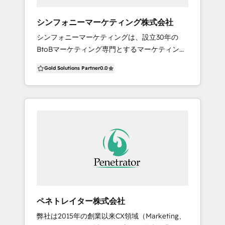
けSDGsコンサルティングサービスの提供。
社会変革をリードしてゆきます 1995年設立 東
◎WEB、パンフレット（カタログ等）、動画を
証プライム上場
シンフォニーマーケティング株式会社
一気通貫で制作。 ◎大手企業含む採用コンテン
シンフォニーマーケティングは、設立30年の
ツ＆PRの企画制作実績多数。 ◎潜在顧客を自社
BtoBマーケティング専門とするマーケティング
で円滑に管理する独自リード獲得サービス
会社です。 BtoB企業がマーケティングで成果を
『Bird Beak」の提供。 ◎広報担当者がいない
Gold Solutions Partner
0.0
出すために、MAの導入や運用だけでなく、戦略
企業向け、中小企業向け広報支援サービス
やWebコンテンツ制作、コールまでお客様に最
適な組み合わせをワンストップで提案できま
す。
ペネトレイター株式会社
弊社は2015年の創業以来CX領域（Marketing、