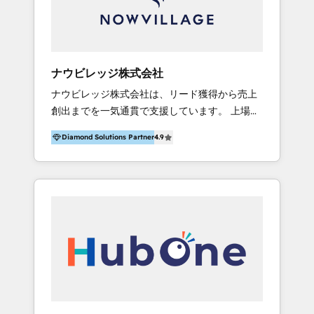
ータと業務プロセスのサイロ化を、CRMを軸と
した全社共通基盤に再構築します。意思決定
者・PMO・現場担当者に並走します。 1️⃣
HubSpot導入・活用支援 顧客データの一元化か
ナウビレッジ株式会社
ら、GTMの見える化・自動化まで。全Hub統合
ナウビレッジ株式会社は、リード獲得から売上
運用、データ品質設計、グループ横断のCRM統
創出までを一気通貫で支援しています。 上場企
合に対応します。 2️⃣ AIエージェント組織構築
業からスタートアップ企業まで業界業種問わ
営業・マーケティング業務の一部をAIが自律実
Diamond Solutions Partner
4.9
ず、 マーケティング支援、HubSpot導入・運用
行する組織への移行を設計・実装。Breeze・
支援を通じて事業成長を支援してきました。 ＝
Claude等をHubSpotと連携させ、役割定義・運
ナウビレッジとは？＝＝＝＝＝＝＝＝ ・マーケ
用ルール・成果指標まで含めて設計します。 3️⃣
ティングとHubSpotに強い会社 ・東京証券取引
全社DX × AI推進のPMO伴走支援 複数部門をま
所 上場 ・400社以上のマーケティング支援実績
たぐDX×AI変革を、構想から実装・定着まで
・HubSpot専門メディア「Marketing Spot」を
PMOとして主導。「設定の代行ではなく、設計
運営 ・HubSpotの導入/運用/開発 ＝サービス
の責任」を引き受け、部門横断の統合・浸透・
紹介＝＝＝＝＝＝＝＝＝＝＝ ■HubSpot導入支
変革管理を実行します。 ▸ CMS戦略設計・構
援サービス HubSpotの専門チームが貴社のビジ
築：リード獲得・CVR・SEOを前提にした情報
ネスモデル/オペレーションに即した環境を設計
設計・導線設計・テンプレート設計をContent
し、構築をサポートします。 ■HubSpot運用支