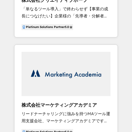
株式会社クリエイティブホープ
供も行っています。 HubSpot関連サービスのご
性をもって支援可能となります。
「単なるツール導入」で終わらせず【事業の成
紹介 ・インバウンドマーケティング戦略策定 ・
長につなげたい】企業様の「先導者・分解者・
マーケティングサイト構築 ・HubSpot導入支援
翻訳者」として動くビジネスパートナーとして
・HubSpot運用代行 ・コンテンツ制作支援 ・
Platinum Solutions Partner
5.0
私たちクリエイティブホープは活動していま
オファーコンテンツの制作・実装 など ボストン
す。 当社は30名以上の有資格者が在籍し、マー
で開催されるHubSpot社のイベント
ケティング・インサイドセールス・フィールド
「INBOUND」には毎年参加し、HubSpotの最
セールス・カスタマーサクセス・業務システム
新情報をいち早く取り入れています。HubSpot
実装・CMS・基幹システム連携・ダッシュボー
やBtoBマーケティング書籍の執筆、監修をはじ
ド構築・BPOなど、HubSpotを軸にしたDXを
め、セミナーやウェビナーなどを通じて、これ
一気通貫で支援しています。 私たちの強みは、
まで蓄積したノウハウを積極的にお届けしてお
単に「機能要件」をHubSpotに反映させるだけ
ります。
でなく、お客様の「ビジネスモデル」や「現場
の業務プロセス」を深く理解した上で、全体最
適を見据えたデータマネジメントを設計するこ
株式会社マーケティングアカデミア
とです。 特に以下のような課題に対して、戦略
リードナーチャリングに強みを持つMAツール運
策定から実行・運用定着まで一社一社に合わせ
用支援会社、マーケティングアカデミアです。
て並走いたします。 ●リード獲得・商談化に向
デジタルマーケティングや展示会で集めたたく
けたMA/SFA活用とスコアリング設計 ●顧客デ
Platinum Solutions Partner
5.0