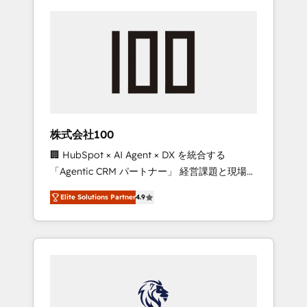
株式会社100
🏢 HubSpot × AI Agent × DX を統合する
「Agentic CRM パートナー」 経営課題と現場業
務をつなぐAIネイティブ・エージェンシーとし
Elite Solutions Partner
4.9
て、HubSpot Eliteの実装力で顧客フロント業務
を再設計します。 💡 100inc は何をする会社
か？ HubSpotを共通基盤に、AIエージェントを
組み込んだ顧客フロント業務（マーケティン
グ・営業・CS）を組織全体で設計・実装する日
本のAIネイティブ・エージェンシーです。事業
部・グループ会社・部門が分立する組織で、デ