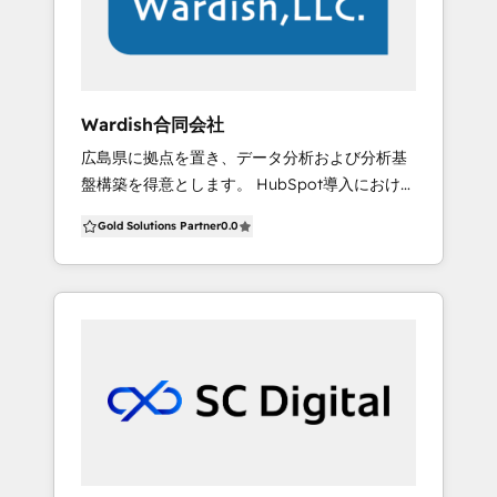
からグローバル企業まで、ビジネスの成長を支
援してきました。信頼できるHubSpotパートナ
ーをお探しの場合は、ぜひお問い合わせくださ
い！ --- As a HubSpot Solution Partner, we
bring extensive industry expertise in
Wardish合同会社
ecommerce and retail, alongside domain
広島県に拠点を置き、データ分析および分析基
expertise in API/data integration for
盤構築を得意とします。 HubSpot導入における
inventory management, logistics, and more.
・他システム連携 ・ETL/データウェアハウス構
We also deliver CRM/CDP, sales enablement,
Gold Solutions Partner
0.0
築 ・ダッシュボード作成 ・スマホアプリへのタ
marketing automation implementation
ッチポイント拡張 などはお任せ下さい。
services for the industry. We at Sanka has
been helping SMBs to global enterprise to
grow their business - if you're looking for a
reliable HubSpot partner please reach us out!