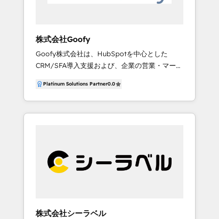
イヤー2019』を受賞しました。さらに、アジア
太平洋地域においても『HubSpotパートナーオ
ブザイヤー2019』および『HubSpot Impact
株式会社Goofy
Award Customer First』を受賞しました。2020
Goofy株式会社は、HubSpotを中心とした
年にはその年に最も日本国内で優秀であったパ
CRM/SFA導入支援および、企業の営業・マーケ
ートナーとして『HubSpot Best Partner in
ティング・業務プロセス改革を支援するIT/DX
Japan2020』を受賞しました。 リードプラス
Platinum Solutions Partner
0.0
コンサルティング企業です。 「データとテクノ
は、HubSpotを活用したお客様のインバウンド
ロジーで、組織の成長をデザインする」をミッ
マーケティングおよびセールスのデジタルトラ
ションに掲げ、戦略設計から業務プロセス可視
ンスフォーメーション に貢献するとともに新規
化、システム構築・運用支援まで一貫して提
顧客獲得のためのノウハウを余すところなくご
供。単なるツール導入にとどまらず、組織変革
提供させていただきます。 サービスメニュー
のパートナーとしてクライアントの持続的な成
（一部）： ・HubSpot導入支援 ・包括的なイ
長をサポートします。 HubSpotのCRM導入・
ンバウンドマーケティング支援サービス ・日本
運用設計、SFA/MA活用支援、Salesforceとの
企業向けHubSpot CMSテンプレートの提供 ・
連携構築などのプロジェクトを多数手がけてお
HubSpot運用サービス ・HubSpotサポートデ
り、B2B企業のリード獲得から受注・顧客維持
スク ・HubSpotエンジニア派遣 ・既存サイト
までの全プロセス最適化に強みを持ちます。 ま
からHubSpot CMSヘの移行 ・Goolge広告、ソ
株式会社シーラベル
た、BIツール（Tableau、Looker、Power BI）