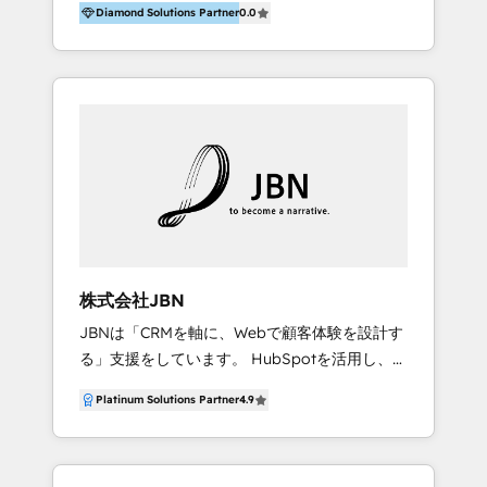
を独自開発。 企業のさまざまな課題やニーズに
Diamond Solutions Partner
0.0
のオンライン施策から、インサイドセールスや
対して「戦略、設計・デザイン、開発、運用」
展示会などのオフライン施策まで支援していま
まで段階に合わせ、誠実なアドバイスと的確な
す。 「経験豊富な”専門家集団”によるプロジェ
対応をすることで、貴社のビジネスを成功に導
クト参加型の支援」で、戦略・企画などのコン
く『最適なハブ』になります。 ーーーーーーー
サルティング領域から、制作・運用・代行など
ーーーーーーーーーーーーーーーーーーーーー
のBPO・実務まで幅広いご支援が可能です。 ま
ーー 【プロジェクトの主な進め方】 -オンライ
た、2022年に国内初のBtoB営業DXに関する書
ン無料相談（初回60〜90分程度） -現状課題の
籍『業務効率化からはじめるBtoB営業DX BtoB
抽出、現実的な目標の確認 -要件整理、必要十
営業もここまでデジタル化できる! 」を出版いた
分なHubSpot製品の組合せのご提案 -お見積り
しました。 HubSpotの導入／活用支援以外に
提示・ご承認、スケジュール決定、プロジェク
も、下記のようなサービスを提供しています。
トキックオフ -マーケティング戦略策定
株式会社JBN
- ABMターゲット定義 / リスト作成 - カスタマ
（KGI）、ウェブ戦略・戦術の設計（KPI） -全
JBNは「CRMを軸に、Webで顧客体験を設計す
ージャーニー設計 - CRM / MA / SFAの設計 /
体導線遷移設計、ビジュアルデザイン制作 -コ
る」支援をしています。 HubSpotを活用し、戦
構築 / 定着 - WEB / LP / BtoB-EC制作 - WEB
ンテンツ制作（取材、写真・動画撮影、ライテ
略策定から実装・運用までを伴走することで、
広告(Google/FB他)運用 - 記事コンテンツ / 動
ィングなど） -ノーコードCMSテーマテンプレ
Platinum Solutions Partner
4.9
企業と顧客のコミュニケーションを再構築しま
画制作 - インサイドセールス代行 - 営業研修 /
ート構築（CMS Hub） -顧客ライフサイクルス
す。 私たちが大切にしているのは、お客様との
セールスイネーブルメント - ウェビナー / 展示
テージ定義・構築（CRM） -マーケティングシ
対話です。 表面的な要望の背後にある本質的な
会リード獲得 - BtoBマーケティング組織構築
ナリオ定義・構築（Marketing Hub） -営業パ