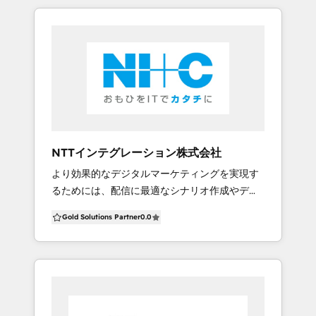
ツールの構築・導入、さらにはマーケティング
ツールの運用サポートまでを一気通貫で提供し
ます。また、ソリューション提供を通じて、企
業のデジタルマーケティング、さらにはDXの取
り組みを支援していきます。
NTTインテグレーション株式会社
より効果的なデジタルマーケティングを実現す
るためには、配信に最適なシナリオ作成やデー
タ選択が不可欠です。 NI+Cではデータの蓄積・
Gold Solutions Partner
0.0
統合環境の構築からマーケティングオートメー
ションでの施策実行、運用サイクルまでを一貫
してご支援しています。 NI+Cはこれまで、お客
様のビジネス形態や規模に関わらず、数々のマ
ーケティング基盤導入を行ってきました。 ■お
客様導入事例：