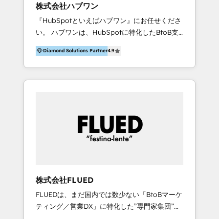
Hubで一体提供。 ▸ 既存CRM・MAからの移行
株式会社ハブワン
援サービス HubSpot運用を「定着化したい」
支援：Salesforce・Marketo・Pardot等からの
『HubSpotといえばハブワン』にお任せくださ
「もっと使い倒したい」をサポートします。 ア
移行、カスタム設計、履歴データ移行と活用設
い。 ハブワンは、HubSpotに特化したBtoB支
カウント全体の改善アドバイジングやマニュア
計まで。 ▸ AEO対応：ChatGPT・Perplexity等
援会社です。 ノーコードCMS構築、CRM／MA
ル作成、フロー整理だけでなく、メルマガ運用
のAI検索からの流入・引用を前提にコンテンツ
Diamond Solutions Partner
4.9
／SFAの設計・運用、他システムAPI連携・開
やワークフロー設定など一部の業務を切り分け
とサイト構造を最適化。 🏆 なぜ100incを選ぶ
発、営業定着支援、カスタマーサクセス体制の
ることも可能です。 ■HubSpot機能開発 お客様
のか？ ✓ HubSpot Eliteパートナー認定 ✓
設計まで、ワンストップ完結できる支援体制を
が必要とする機能をHubSpotに実装します。
HubSpotアワード受賞・HUGリーダー ✓
整えています。 HubSpotの導入支援だけでな
PDF出力機能や地図連携、ドライブ連携などこ
ISO27001:2022 / ISO9001:2015 取得 ✓ 400社
く、現場で使い続けられる仕組み、売上と効率
れまで様々な拡張アプリケーションを開発して
以上の導入実績 ✓ HubSpot大百科 出版 CRM・
を両立するシナリオ設計まで含めてご提案。
きました。 ＝取り扱い可能な製品＝＝＝＝＝＝
AI活用に関するご相談、現状整理の壁打ちな
「導入して終わり」ではなく「成果が出るまで
＝＝ ・Smart CRM ・Marketing Hub ・
ど、構想段階からお気軽にお問い合わせくださ
動き続ける」パートナーであること。それが、
Content Hub ・Sales Hub ・Service Hub ・
い。
ハブワンのスタンスです。 また、HubSpotはも
Data Hub ・Commerce Hub ＝支援業界＝＝＝
ちろん、ferret One、WordPress、Movable
＝＝＝＝＝＝＝＝＝＝ 人材/メーカー・製
Type（Power CMS）などの各種CMSを活用
造/SaaS/代理店/士業/IT/スクールなど ご相談
株式会社FLUED
し、延べ100社以上のBtoB企業のサイト制作経
お待ちしております。
FLUEDは、まだ国内では数少ない「BtoBマーケ
験をもとに、ウェブマーケテイング担当者が本
ティング／営業DX」に特化した”専門家集団”で
当に使いやすいノーコードテーマテンプレート
す。 BtoBに特化し、WEB制作や広告運用など