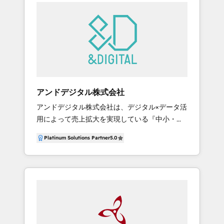
問いを引き出し、接点を設計し、成果につなげ
イプラインの定義・構築（Sales Hub） -外部シ
る——その一気通貫の支援がJBNの強みです。
ステム連携（Salesforce,SanSan,freeeなどとの
◼︎ご支援内容の特徴 ①Webサイト・会員システ
データ連携） -テスト公開・ブラウザチェック -
ム・Webシステムを通じた4つのコミュニケー
本番公開、操作レクチャー・マニュアル作成 -
ション支援 CRMと連携したWebサイト・会員シ
運用支援開始 ーーーーーーーーーーーーーーー
ステム・Webシステムを活用し、 ・マーケティ
ーーーーーーーーーーーーーーー まずはハブワ
ングコミュニケーション（見込み顧客の獲得・
ンにお気軽にご相談ください。
育成） ・ブランドコミュニケーション（企業・
アンドデジタル株式会社
製品の価値を伝える設計） ・リレーション／フ
アンドデジタル株式会社は、デジタル×データ活
ァンコミュニケーション（既存顧客との関係深
用によって売上拡大を実現している『中小・ベ
化・ファン化） ・事業・サービス基盤（メディ
ンチャー企業特化』のDX支援会社です。 【強
ア事業・会員サービスなどのHubSpot基盤での
Platinum Solutions Partner
5.0
み】 ①高い専門性でデジタル×データ活用を支
構築・運営） の4つの領域で、顧客体験を一気
援 担当社員全員がHubSpot認定資格を保有。よ
通貫で設計・実行します。 ②オンライン・オフ
り専門的な知識、効果的な活用方法でHubSpot
ラインのデータ統合による顧客理解の基盤構築
が利用できる環境を構築。データ環境構築時に
フォーム・Web行動・SNSなどのオンラインデ
はGoogle Data Cloudの資格を保有する専門家
ータと、来場・商談・アンケートなどのオフラ
が対応。 ②導入しやすい価格でサービスを提供
インデータをHubSpot CRMに統合します。 AI
できるだけコストを抑えながら、必要な領域に
を活用してデータの補完・分析を行い、自社に