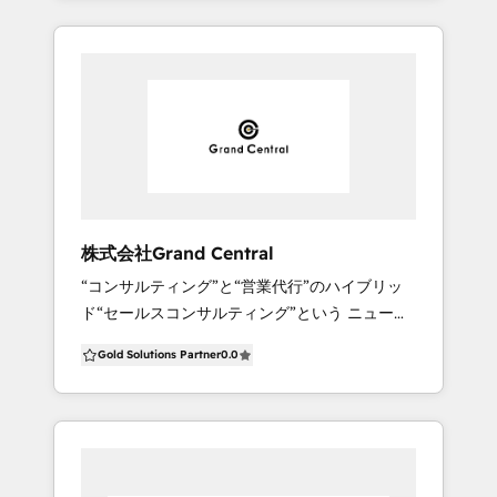
に支援を行うタイムチャージ支援。 たとえば、
Sales Hub Professional/Enterprise ・Service
しており、 21ある専門領域の1つとして『BtoB
1ヶ月30時間の契約時間をした場合、初月は導入
Hub Professional/Enterprise ・CMS Hub
マーケティング・営業DX領域のプロフェッショ
支援、導入支援が落ち着いてきた2ヶ月目では開
Professional/Enterprise 【HubSpot運用・活
ナルサービス』を、株式会社メンバーズビジネ
発、3ヶ月目は開発の継続に加えコンテンツマー
用支援】 ・HubSpot再活用支援 ・HubSpot内
スイーカンパニーが展開しております 【株式会
ケティングを行う、といったように状況やご要
製化支援 ・HubSpotオンライン・伴走サポート
社メンバーズ ビジネスイーカンパニーについ
望に応じてメンバーを柔軟にアサインし、タス
・HubSpotテクニカルサポート
て】 https://business-e.members.co.jp/ 株式
クの難易度に応じた最適な作業時間に調整しま
会社メンバーズ ビジネスイーカンパニーは、
す。 ■ HubSpot支援サービス 多様な知見を活
BtoBマーケティング・営業DX領域のプロフェ
かし、HubSpotの導入効果を最大化します。 ・
ッショナルサービスを行なっております
HubSpotの導入支援 ・他サービスとの
株式会社Grand Central
HubSpotの導入はもちろん、高い専門性と様々
HubSpot連携 ・既存サービスからHubSpotへ
“コンサルティング”と“営業代行”のハイブリッ
な業界のDX現場支援実績がある株式会社メンバ
の移行 ・既存サイトからHubSpot CMSヘの移
ド“セールスコンサルティング”という ニューノ
ーズの知見を活かし、その後の運用・内製化ま
管 ■ HubSpot支援事例 ・東京エレクトロン デ
ーマルを確立し、営業支援業界の常識に革命を
でご支援いたします ＜特徴＞ 1. BtoBマーケテ
バイス様 https://spice-
Gold Solutions Partner
0.0
起こします。 社として品質至上主義を掲げ、創
ィング伴走型支援 ・集客⽀援（広告・オフラ
factory.co.jp/works/10511/ ・三菱商事ファッ
業以来、顧客満足度100％を獲得し続けている
イン施策含む） ・マーケティングサイト構
ション株式会社様 https://spice-
セールスノウハウを用いて、クライアントの営
築・運⽤（コンテンツマーケティング） ・ウ
factory.co.jp/works/6649/ ■ご質問やお見積り
業利益最大化を最短でお約束いたします。 この
ェビナー運⽤⽀援 ・マーケティングオートメ
はお気軽にお問い合わせください。 →無料で相
成功体験を世の中に波及し、 「企業のスケーリ
ーション運⽤ （シナリオ策定、データマネジメ
談する https://spice-factory.co.jp/contact/