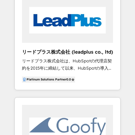
入の設計・セットアップ ・他社CRMからの移行
い」といったニーズに強みを発揮しています。
支援 🧩 カスタマイズ／システム連携 ・既存業
HubSpotと他システムの連携設計や、LINE・
務システム・基幹システムとの連携開発 ・ビジ
CMS・ワークフロー・AIなどを組み合わせた高
ネスに即した機能カスタマイズ 👥 内製化・運用
度活用も多数支援しています。 皆様にとっ
定着支援 ・HubSpot活用の運用サポート ・自
て“頼れるビジネスパートナー”でありたいと考
社運用への内製化支援 その他、HubSpot活用に
えています。 組織の成果創出・業務変革に向け
関するあらゆるご相談に対応します。 🔶 アジア
た中長期の支援をご希望の方は、お気軽にご相
リードプラス株式会社 (leadplus co., ltd)
クエストの特徴 🤝ビジネス理解 × 技術力の一体
談ください。
リードプラス株式会社は、HubSpotの代理店契
支援 エンジニアがビジネス課題を理解し、「戦
約を2015年に締結して以来、HubSpotの導入支
略・業務整理 → 導入・移行 → 運用サポート」
援および運用サービス、HubSpotを活用した包
まで一気通貫で伴走。 🔗業界を問わない幅広い
Platinum Solutions Partner
0.0
括的なインバウンドマーケティング支援などを
連携実績 HubSpot × データ基盤、業務システ
提供しています。 現在、リードプラスのお客様
ム、基幹システム、Webシステムなど、多様な
のほぼ全てがHubSpotを採用し、HubSpot
業界・多様なシステム連携を網羅。
Japan株式会社との緊密な連携を通じてお客様
を成功へと導くお手伝いをしています。 2019年
には米HubSpot社の日本法人HubSpot Japan
株式会社より、その年に最も優秀であったパー
トナーを選出する『HubSpotパートナーオブザ