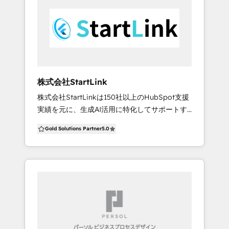
指したHubSpotの導入、運用設計を提供し、そ
HTML/CSS/JavaScript/CMS改修 ・アプリケ
の取り組みが評価され、2024年4月にプラチナ
ーション改修 4. 運用コンテンツ制作支援 ・LP
パートナーとなりました。 <提供サービス>
制作/メルマガテンプレート制作 ・取材対応/原
HubSpot導入支援（移行支援） CRM: 業務プロ
稿ライティング/写真撮影 ・記事コンテンツ制
セスやニーズに基づき、オブジェクト設計とプ
作/PDFコンテンツ制作 ・動画制作 5. 広告設
ロパティ設計を行い、顧客情報の一元管理と効
計/運用 ・Google/Yahoo広告運用 ・LinkedIn
率的なマーケティング活動を実現します。
広告運用 ・Facebook広告運用
株式会社StartLink
Marketing Hub: 現状分析データを元に、ターゲ
株式会社StartLinkは150社以上のHubSpot支援
ット顧客の特定やカスタマージャーニーの最適
実績を元に、生成AI活用に特化してサポートす
化、キャンペーン管理、自動化ツールの活用を
るHubSpotのコンサルティング会社です。
通じて、マーケティング戦略の立案と実施をサ
Gold Solutions Partner
5.0
HubSpotを軸に、Notionやfreee会計などの外
ポートし、成果を最大化します。 Sales Hub: 案
部サービス連携を含めたAI・DX支援を行ってお
件状況管理や営業メールの自動配信機能、タス
ります。 ▪️支援内容 - HubSpotと生成AIを活用
ク管理ツールを活用して、営業プロセスの自動
した業務改善 - HubSpotの導入支援/構築支援 -
化と効率化を図り、生産性向上と売上拡大を支
SalesforceからのHubSpotリプレイス支援 -
援します。 Service Hub: チケットシステムやAI
HubSpotのレクチャー/社内浸透支援 -
チャットボットを導入し、顧客サポートの効率
HubSpotのカスタムコード開発（Data Hub
化と品質向上を目指します。迅速な対応と24/7
/API開発） ▪️HubSpot解説チャンネル
の自動応答で顧客満足度を向上させます。