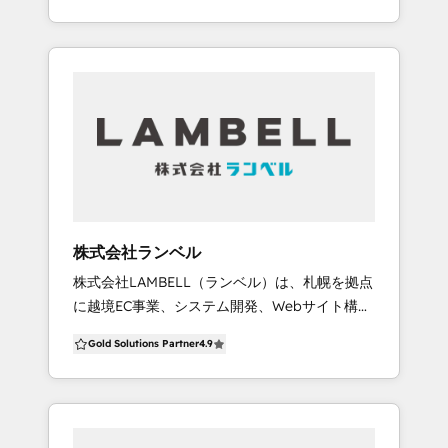
サイト制作のサイト設計〜デザイン〜コーディ
ング/CMS実装、デジタルを活用したコンテン
ツ制作/広告運用まで、 お客様の課題に応じて
「トータル」にサポートしDXを支援します。
＜提供サービス＞ 1. コンサルティング/クラウ
ド導入支援 ・業務改善コンサルティング ・
HubSpot導入支援サービス（CRM/CMS
Hub/Marketing Hub/Sales Hub/Service
Hub/Operation Hub） ・Webサイト解析 ・ペ
ルソナ/カスタマージャーニー設計 ・SEOコン
株式会社ランベル
サルティング 2. Webサイト制作 ・サイト設計/
株式会社LAMBELL（ランベル）は、札幌を拠点
ワイヤーフレーム設計 ・デザイン制作/イラス
に越境EC事業、システム開発、Webサイト構築
ト制作 ・HTML/CSS/JavaScriptコーディング
を手がけてきた企業です。現在は自社ECの運営
・CMS開発 ・会員機能開発 ・Webアプリケー
Gold Solutions Partner
4.9
で培った「マーケティングノウハウ」と「各種
ション開発 ・データ連携開発（Operation
開発で得た知識と経験」を活かし、HubSpotの
Hub/Webhook/API/iPaasツール等） 3. Web
導入、運用、活用についてサポートを行ってお
サイト保守/運用 ・テキスト/画像修正 ・ブロ
ります。 お客様の視点に立ち、事業の発展を目
グ記事投稿 ・新規ページ追加 ・