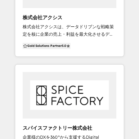
から運用定着までのハンズオンサポート ・各専
合わせくださいませ。
門分野のプロフェッショナルと共同のプロジェ
株式会社アクシス
クト進行 ■対応範囲 ・ツール選定/導入支援 ・
株式会社アクシスは、データドリブンな戦略策
システム連携設計/実装 ・業務フロー設計 ・運
定を核に企業の売上・利益を最大化させるデジ
用サポート/定着支援 ぜひお気軽にご相談くだ
タルマーケティングパートナーです。 HubSpot
さい。
Gold Solutions Partner
5.0
を活用したマーケティング・営業支援のほか、
Web集客戦略策定、アクセス解析、Web広告運
用、コンテンツマーケティング、Webサイト制
作までワンストップでサービスをご提供。 これ
まで全国250社以上の支援実績や自社検証のメ
ソッドをもとにWeb集客の仕組みをご支援をし
ます。 ◼︎アクシスのHubSpot支援の特徴
①「スムーズな離陸」をお約束【導入・初期設
定サポート】 現状分析と課題ヒアリングに基づ
いた最適なHubSpot環境設計。 面倒な初期設定
やデータ移行も、専門チームが代行・サポー
スパイスファクトリー株式会社
ト。 担当者様向けの実践的な操作トレーニング
企業様のDXを360°から支援するDigital
で、早期の自立運用を支援。 Starterから導入希