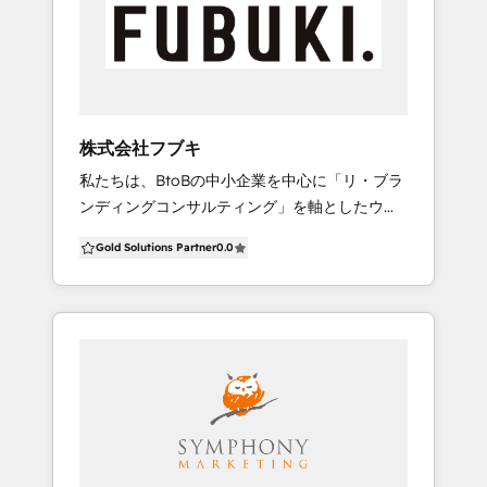
ングにはこの“セールスコンサルティング”は必
ント・コンテンツ制作・シナリオ設計/実装、効
→スパイスファクトリーのHubSpotサービス
要不可欠なエッセンスである」 というフィロソ
果測定、改善など） 2. 営業プロセスのデジタル
https://spice-factory.co.jp/service/HubSpot-
フィーを構築いたします。
化 ・ツール選定・導入・運用支援 ・
support/
SFA/CRM活用支援 ＜強み＞ ・デジタルスキル
＋営業プロセスの知見を持つプランナーを中心
とし、営業改善や営業企画を行うディレクター
株式会社フブキ
およびクリエイターを含めた専任チームの提供
私たちは、BtoBの中小企業を中心に「リ・ブラ
を行います ・自社では採用や育成が難しいデジ
ンディングコンサルティング」を軸としたウェ
タル⼈材が常駐し、あたかも社員のようにお客
ブ制作会社です。 創業20年以上のウェブ企画＆
さまの内製化を伴走支援いたします ・BtoB企業
Gold Solutions Partner
0.0
制作＆運営＆マーケティングの経験から独自開
および法人営業部門に特化し、成果創出に必要
発したコンサルティングスタイルCCB（コーポ
なノウハウや知見を蓄積します ・海外で注目さ
レート・コンセンサス・ビルダー®️）を軸に、お
れているMarketing Ops/Sales Opsの手法を取
客様のビジネスコミュニケーションに深く貢献
り入れ、国内でも最先端の手法をお客さま企業
しております。 弊社の強み ◎企業の社内合意形
に導入します 【株式会社メンバーズについて】
成を行うための独自のコンサルティングサービ
VISION2030として「日本中のクリエイターの
スの提供。 ◎Huspot CMSのBtoB企業向けノン
力で、気候変動・人口減少を中心とした社会課
コード独自開発モジュールの提供。 ◎SDGsエ
題解決へ貢献し、持続可能社会への変革をリー
バンジェリスト（泉貴嗣氏）と共に中小企業向
ドする」ことを掲げ、DX現場支援で顧客と共に