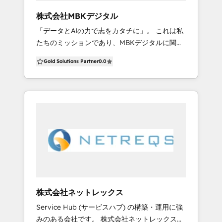
ットインサイトを活かしたデータ分析：市場動
は、HubSpotを取り扱うマーケティングソリュ
株式会社MBKデジタル
向や失注理由のデータ化 ・A/Bテストを活用し
ーションチームの他、クラウド基盤から
「データとAIの力で志をカタチに」。 これは私
たメールマーケティング最適化 ・テレアポ・商
Chatbotやウェアラブルデバイスまで扱う
たちのミッションであり、MBKデジタルに関わ
談データとの連携によるスコアリング精度向上
Googleソリューションチーム等、各分野のスペ
るすべてのステークホルダーの皆さまと共に創
3. 営業現場とマーケティングのシームレスな連
シャリストチームを形成しています。 HubSpot
Gold Solutions Partner
0.0
り上げていく未来そのものです。
携 営業部門が「実用できる」段階までサポート
との貴社システムの連携についても最大限にサ
いたします。 ・営業メンバーの実体験を活かし
ポートいたします。 ■ 導入から運用までワンチ
た設計（証券会社・GAFA・アマゾンジャパン出
ームでサポートし、スムーズな運用を促進 NI+C
身者の知見を活用） ・インサイドセールスとフ
では、初期導入から導入後のサポートまでを同
ィールドセールスの円滑な連携を実現するワー
じチーム内でご提供しています。 「導入後にサ
クフロー構築 ・マーケティングデータを営業活
ポートに問い合わせたら全くシステムを理解さ
動にリアルタイム反映する体制 4. 高品質なリー
れていなかった」このようなお困りごとは発生
ド獲得・商談創出の仕組み 弊社は、商談の質を
いたしません。 必要に応じ、チーム内で情報共
高めることに重点を置いたHubSpot活用を強み
有を行いながら適切なサポートをご提供させて
としています。 ・有効商談率・決裁者出席率の
いただきます。 （サポートにはQA窓口の他、
向上を重視したリード管理 ・業界特化型トーク
リリース後の運用を一緒に進める伴走サポート
株式会社ネットレックス
スクリプトと連携した営業シナリオの設計 ・テ
もございます）
Service Hub (サービスハブ) の構築・運用に強
レアポ・Web施策を統合したリード育成プロセ
みのある会社です。 株式会社ネットレックス