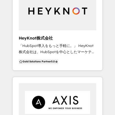
ケージ】 HubSpotの導入から活用までの環境&
いただきます。 お客様のご状況、ご希望に合わ
アセット構築が目的やご要望に応じてパッケー
せて最適なご提案をさせていただきます。 ぜ
ジをお選びいただける支援サービスです。 ① ク
ひ、お気軽にご相談くださいませ。
イックウィンパッケージ HubSpotビギナーの方
におすすめのプランで、とりあえず始めたい方
に最適なプランです。クリティカルな短期施策
HeyKnot株式会社
にフォーカスしてサポートします。 ② リードジ
「HubSpot導入をもっと手軽に。」 HeyKnot
ェネレーション パッケージ リード獲得に必要な
株式会社は、HubSpotを中心としたマーケティ
アセットテンプレートの構築を含む導入支援パ
ング、セールス、カスタマーサクセス領域の業
ッケージです。 ③ リードナーチャリング パッ
Gold Solutions Partner
5.0
務改善を専門とするソリューションカンパニー
ケージ メールマーケティングが始められるアセ
です。 HubSpot、Salesforce出身のCRMに造
ットテンプレートを含む導入支援パッケージで
詣の深いメンバーを始め、マーケティングやク
す。 ④ 営業活動効率化 パッケージ インサイ
リエイティブ、ECなどの様々なプロフェッショ
ド〜フィールドセールスまでのフローの中で業
ナルがご対応いたします。 ■強み ・営業戦略の
務効率化できる設計・設定を含む導入支援パッ
立案・実行支援 ・HubSpotを軸にしたマーケテ
ケージです。 弊社は、貴社のマーケティング&
ィングからCSまでの包括支援 ・企業の業務フロ
セールス課題をともに解決するパートナーとし
ーに合わせたシステム連携・自動化 ・良質な国
て 精一杯サポートさせていただきます。 もしご
産ツールとの組み合わせによる業務改善 ・導入
興味いただけるようでしたら、お気軽にお問い