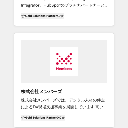
Integrator。HubSpotのプラチナパートナーと
望のお客様も徹底サポート。 ②「成果を最大
してDX推進に貢献するほか、システム開発、
化」する継続支援【運用・活用サポート】 定期
Gold Solutions Partner
4.7
UI/UXデザイン、マーケティング支援まで一気
的なミーティングを通じた効果測定と改善提
通貫で提供しています。 ■ 当社が選ばれる理由
案。 HubSpotの新機能や活用ノウハウの共有、
1．開発力を活かした柔軟な支援 HubSpotと自
勉強会の開催。 技術的なトラブルシューティン
社の基幹システムとの連携、他のプラットフォ
グ、操作方法に関する疑問にも迅速に対応。
ームとのデータ連携といったご要望にも柔軟に
③「自社で回せる」体制づくり【内製化支援】
対応。 システム開発会社として培った高度な技
お客様がHubSpotを使いこなし、自律的に
能と経験で最適なシステム体制を構築します。
PDCAを回せるようになるための実践的なトレ
2．単なる導入支援にとどまらない、顧客価値の
ーニングやコンサルティングを提供。 必要に応
最大化 Shopify事業やUI/UXコンサルティン
じて、運用の一部代行やスポットでのコンサル
グ、マーケティングなど幅広いサービスを一気
ティングも柔軟に対応可能です。 ◼︎提供サービ
通貫で提供できることを強みとしています。 導
ス 【短期導入パッケージ】 ・Starter
株式会社メンバーズ
入支援のみならず、各サービスの知見を組み合
Customer Platform導入支援 (顧客管理の基盤構
株式会社メンバーズでは、デジタル人材の伴走
わせ、HubSpotの持つ能力を最大限引き出し、
築) ・LeaSiv (営業DX支援サービス) ・LeaVal
によるDX現場支援事業を展開しています 高い
ビジネスを成長させるためのトータルサポート
(リード育成支援サービス) ・BtoB集客特化型
専門性を持つデジタルクリエイターの専任チー
をご提案。 3.タイムチャージ型の柔軟なサービ
Webサイト制作 【HubSpot導入支援】 ・
Gold Solutions Partner
0.0
ムによる伴走型支援で取引先企業の成果を追求
ス提供 毎月一定の時間を設定し、時間内で柔軟
Marketing Hub Professional/Enterprise ・
します 専門領域に特化したカンパニー制を採択