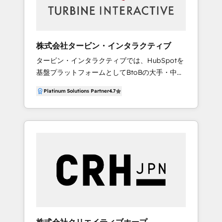
絞り、弊社の専門性で仕組化する事でお客様の
とって重要な顧客を可視化。 より質の高い顧客
課題解決を実現。 ③伴走支援でお客様をサポー
コミュニケーションと施策を実行するための、
ト お客様にとってサービスの使いやすさと費用
実践的な基盤を構築します。 ③CRMとCMSの連
対効果を向上させるため、導入後問題が発生し
携によるパーソナライズされた顧客体験
株式会社タービン・インタラクティブ
てもすぐにサポートできる体制を構築。 【事
HubSpot CRMの顧客データとWebサイト・会
タービン・インタラクティブでは、HubSpotを
業】 ①デジタル活用支援 セールス・マーケティ
員システムを高度に連携させ、一人ひとりの課
基盤プラットフォームとしてBtoBの大手・中堅
ング領域におけるHubSpot導入から運用まで、
題や状況に応じたコンテンツを最適なタイミン
メーカーを中心に、1999年より約25年にわたっ
ワンストップでサービスを提供。世界中で利用
グで届けます。 「自分事」として受け取れる情
Platinum Solutions Partner
4.7
てWebサイトを核としたBtoBマーケティングの
されているCRMプラットフォームである
報設計が、企業と顧客のより深い関係を生み出
実行支援を行ってまいりました。 リードジェネ
HubSpotをメインに活用し、成果改善のコンサ
します。 ◼︎対応可能な製品・実績 ・Content
レーションからカスタマーサクセスまでの
ルティングや運用代行まで行っています。 ②デ
Hub ・Marketing Hub ・Sales Hub ・Service
「型」をシンプルに導入できる「HubSpot」の
ータ環境構築支援 主に、Google Data Cloudを
Hub ・Data Hub ・Commerce Hub HubSpot
導入コンサル・サイト構築・伴走支援では、国
活用し、データ環境構築から利活用まで幅広く
に関してお困りごとがございましたら、ぜひお
内トップクラスの実績を持つ、HubSpotパート
サポート。 HubSpotと他のツールからのデータ
気軽にお問い合わせください。
ナーです。 BtoB企業のマーケティング・営業活
を一元化し、ビジネスの変化に合わせた効果的
動のPDCAを回し続けられるよう、HubSpotの
なデータ活用の方法をご提案します。 また、
運用代行やコンテンツ制作（ブログ、動画、ホ
Web広告事業を展開するソウルドアウトグルー
ワイトペーパーなど）といった運用支援にも力
プと連携する事で、中小・ベンチャー企業様の
を入れており、インハウス支援パッケージの提
デジタル×マーケティング全般の悩みも高い専門