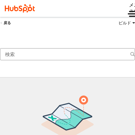
メ
ュ
ビルド
戻る