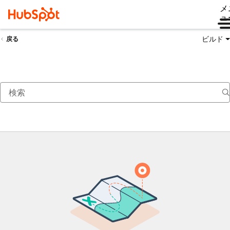
メ
ュ
ビルド
戻る