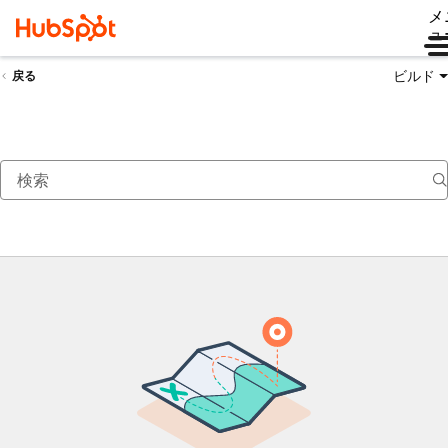
メ
ュ
ビルド
戻る