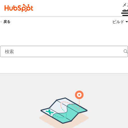
メ
ュ
ビルド
戻る