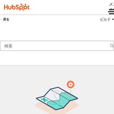
メ
ュ
ビルド
戻る