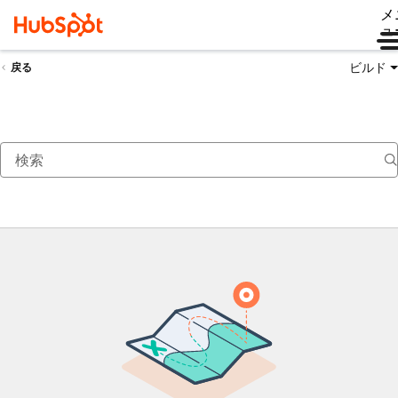
メ
ュ
ビルド
戻る