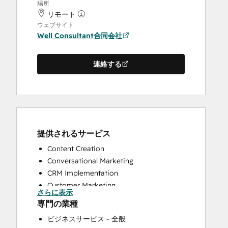
場所
リモート
ウェブサイト
Well Consultant合同会社
連絡する
提供されるサービス
Content Creation
Conversational Marketing
CRM Implementation
Customer Marketing
さらに表示
Customer Survey and Analysis
専門の業種
Email Marketing
ビジネスサービス - 全般
Full Inbound Marketing Services