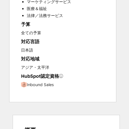
マーケティングサービス
Paid Advertising
医療＆福祉
Programmable Automation
法律／法務サービス
予算
全ての予算
対応言語
日本語
対応地域
アジア・太平洋
HubSpot認定資格
Inbound Sales