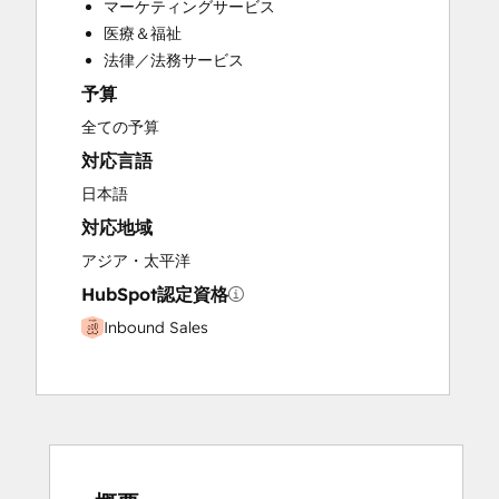
マーケティングサービス
Paid Advertising
医療＆福祉
Programmable Automation
法律／法務サービス
予算
全ての予算
対応言語
日本語
対応地域
アジア・太平洋
HubSpot認定資格
Inbound Sales