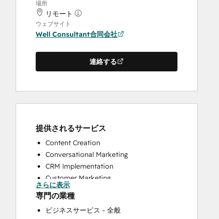
場所
リモート
ウェブサイト
Well Consultant合同会社
連絡する
提供されるサービス
Content Creation
Conversational Marketing
CRM Implementation
Customer Marketing
さらに表示
Customer Survey and Analysis
専門の業種
Email Marketing
ビジネスサービス - 全般
Full Inbound Marketing Services