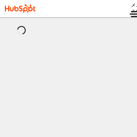
メ
ュ
読
み
込
み
中