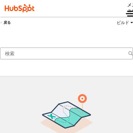
メ
ュ
ビルド
戻る