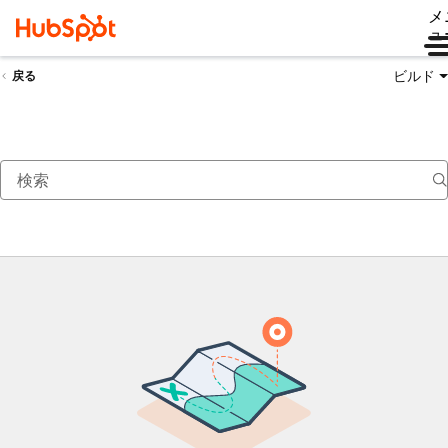
メ
ュ
ビルド
戻る