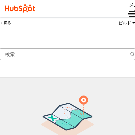
メ
ュ
ビルド
戻る