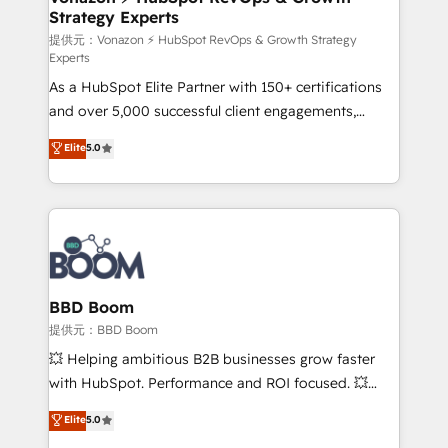
Strategy Experts
pour aligner les équipes marketing, commerciales et
support client (data migration, synchronisation API,
提供元：Vonazon ⚡ HubSpot RevOps & Growth Strategy
Experts
audit et maintenance) ➤ La création de sites internet
As a HubSpot Elite Partner with 150+ certifications
de conversion qui transforment les visiteurs en
and over 5,000 successful client engagements,
opportunités d'affaires ➤ La mise en place de
Vonazon turns marketing complexity into
stratégies d'acquisition marketing (SEO, SEA,
Elite
5.0
measurable, scalable growth. From onboarding to
inbound, automatisation marketing, ABM, IA,
enterprise-grade campaigns, our in-house team
emailing) Informations clés : - 10 ans d'expérience -
builds scalable strategies that drive long-term
100+ intégrations CRM HubSpot réussies - 40
revenue. ⚙️ HubSpot Integration & Optimization •
experts conseil - 150 certifications HubSpot
Seamless CRM, CMS, and automation setup •
cumulées
Complex platform migrations and data cleanups •
Custom APIs and third-party integrations 📈 End-to-
BBD Boom
End Revenue Acceleration • Lifecycle marketing and
提供元：BBD Boom
pipeline growth programs • Sales enablement tools
💥 Helping ambitious B2B businesses grow faster
and CRM optimization • Retention strategies with
with HubSpot. Performance and ROI focused. 💥
customer journey mapping 🏅 Elite-Level HubSpot
BBD Boom is the HubSpot partner that can help you
Elite
5.0
Execution • 750+ onboardings and 2,000+
to HubSpot Better. We work with your teams to
implementations • Deep expertise across marketing,