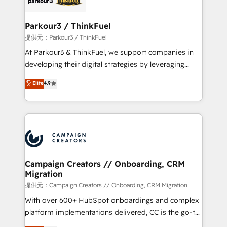
automation, and revenue intelligence to help
companies scale faster and smarter. 🔹 BOOMS:
Parkour3 / ThinkFuel
Demand generation for all your buyers With BOOMS,
提供元：Parkour3 / ThinkFuel
you invest in 100% of your buyers, accelerating your
At Parkour3 & ThinkFuel, we support companies in
growth and positioning yourself as an undisputed
developing their digital strategies by leveraging
leader. 🔹 BOOST: Optimize your digital
technologies and automating their marketing and
Elite
4.9
transformation process A methodology designed to
sales processes to generate growth. Our offer spans
implement HubSpot effectively and optimize your
from Strategy to Operations. We specialize in CRM
digital processes. 🔹 Trusted by Industry Leaders
onboarding and implementation, web design, sales
With an average rating of 4.9/5 and a proven track
& marketing automation, and digital marketing. With
record of business transformation, our growth-first
extensive experience working with tech companies
approach has helped brands dominate their
and manufacturers since 2002, we are committed to
markets.
empowering our clients and developing their
Campaign Creators // Onboarding, CRM
Migration
autonomy. Get to grips with HubSpot through
guided implementation and seamless integration of
提供元：Campaign Creators // Onboarding, CRM Migration
the CRM platform into your digital ecosystem. Would
With over 600+ HubSpot onboardings and complex
you like support in deploying your inbound
platform implementations delivered, CC is the go-to
marketing strategy? We'll provide support tailored
Elite Solutions Partner for businesses ready to