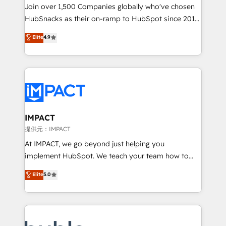
people, exciting ideas and can-do mentality, we
Join over 1,500 Companies globally who've chosen
ensure revenue growth on a daily basis. So tell us
HubSnacks as their on-ramp to HubSpot since 2014
your challenge; our passionate and growth driven
Simple pay-as-you-go plans that accelerate value...
Elite
4.9
team of 100+ experts is ready for you! Driving digital
1️⃣ Set Up | Onboarding New or Check-fixing existing
growth | www.brightdigital.com
HubSpot portals 2️⃣ Scale Up | 100% HubSpot Task
Execution... Global 24/7 ... All Experts 3️⃣ Integrate |
your entire Tech Stack with Custom Integrations
Slash months from your API Integration project... ⬅️
Click "Contact Business" ⬅️ to access 150+ Kickstart
Integration templates that put HubSpot in the center
IMPACT
of your tech stack, syncing... 🛍️ Shopify or
提供元：IMPACT
WooCommerce 💲 Stripe or Paypal 💰 Sage or
At IMPACT, we go beyond just helping you
Netsuite 🤖 Google or Microsoft ✍️ DocuSign or
implement HubSpot. We teach your team how to
PandaDoc 🌐 Avalara or Quaderno HubSnacks holds
master it. As the creators of the Endless Customers
Elite
5.0
the rare Advanced "Custom Integrations"
System™ (the next evolution of They Ask, You
Accreditation, securely sync data across... 🔄 any
Answer), we’re the only HubSpot partner built
apps, in any direction. Stuck on your old CRM..?
entirely around coaching and training. That means
Migrate | seamlessly off your old CRM onto a clean
we don’t do the work for you; we help you build the
new HubSpot portal with Advanced Website and