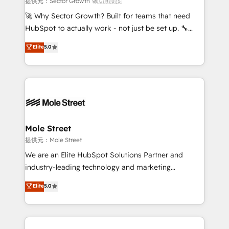
提供元：Sector Growth 🚀🇨🇦🇺🇸
with good people' and have worked with incredible
🚀 Why Sector Growth? Built for teams that need
brands. You can see some of them on our website,
HubSpot to actually work - not just be set up. 🔧
along with plenty of case studies.
HubSpot Experts: Onboarding, migrations,
Elite
5.0
automation, and training built for adoption. ⚡ Highly
Technical Execution: ERP, EMR and Custom
Integrations; complex builds delivered in weeks, not
months. 🤖 AI Consulting & Agents: AI-powered
workflows; automation agents; process optimization
inside HubSpot. 🏆 Industry Experience: 🏥
Healthcare: HIPAA implementations; secure data
Mole Street
workflows 💼 Financial Services: compliant
提供元：Mole Street
workflows; audit-ready reporting ⚖️ Legal: client
We are an Elite HubSpot Solutions Partner and
intake; pipeline and document workflows 🛒 E-
industry-leading technology and marketing
Commerce: Shopify, WooCommerce; lifecycle and
consultancy. Our focus is on enterprise and mid-
Elite
5.0
revenue automation 🏢 Real Estate: deal pipelines;
market B2B companies globally that want a strategic
portfolio and lifecycle management 🏭
approach to execute their goals through creative
Manufacturing: ERP integrations; operational
applications of our solutions; Technical HubSpot
alignment 🛡️ Compliance & Data Considerations:
Consulting, Content Marketing, Growth-Driven