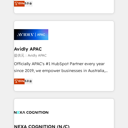
Elite
5.0
integrate HubSpot with complex solutions like SAP,
generating aspect of your business. We’re proud
MicroSoft, custom solutions,... Our company also has
HubSpot Elite Solutions Partners and devout CRM
strong experience with HubSpot CRM extension,
nerds who can harness HubSpot’s custom digital
mobile apps for Field Service Management and
tools to improve each touchpoint of your customer
Retail execution, CPQ, customer portals and
experience. Working hand-in-hand with your team,
HubSpot CMS developments. And we're champions
we’ll assemble a RevOps machine that drives more
when it comes to complex data migrations.
traffic, generates better leads and crushes your
Avidly APAC
revenue goals. We've worked with thousands of
提供元：Avidly APAC
HubSpot customers and we'd love to work with you
Officially APAC's #1 HubSpot Partner every year
too! Clients come to us for: Advanced CRM solutions
since 2019, we empower businesses in Australia,
System Integrations both Custom and Native to
New Zealand, and globally to realise their full
Elite
5.0
HubSpot Data System Migrations between systems
potential through enterprise HubSpot CRM
to HubSpot New lead generation strategies Time-
implementation. And we deliver best practice across
saving automations Fresh growth campaigns Robust
the whole HubSpot platform, covering marketing,
help desk Unified revenue operations Dynamic
sales, service, CMS and integrations. We work with
website development Award-winning creative
all businesses, from start-up to Enterprise, and have
design We live and breathe HubSpot and are ready
delivered the largest HubSpot implementations in
to take on real challenges!
the world. Our human approach to digital
NEXA COGNITION (N/C)