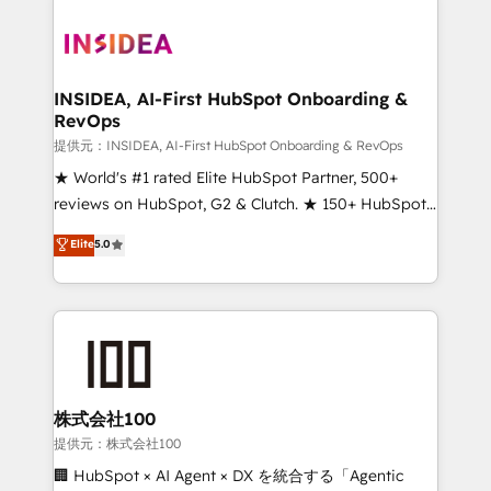
INSIDEA, AI-First HubSpot Onboarding &
RevOps
提供元：INSIDEA, AI-First HubSpot Onboarding & RevOps
★ World's #1 rated Elite HubSpot Partner, 500+
reviews on HubSpot, G2 & Clutch. ★ 150+ HubSpot
Certified Experts & Trainers across the team ★
Elite
5.0
1,500+ implementations across five continents ★ AI-
First, RevOps-led, Onboarding obsessed ★
Company of the Year 2024/25 INSIDEA helps
growing companies turn HubSpot into a revenue
engine. We onboard your team, migrate your data,
and build AI-powered workflows that drive adoption
from week one, in your time zone. What we do ➤
株式会社100
Onboarding: Live in weeks, with workflows built
提供元：株式会社100
around your business, not a template. ➤ Migration:
🏢 HubSpot × AI Agent × DX を統合する「Agentic