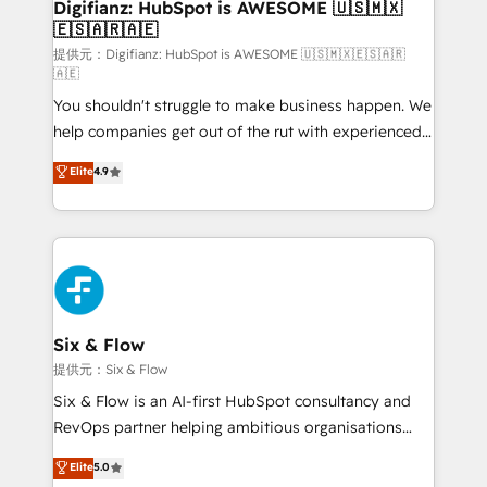
Transformation / Web Development • RevOps &
Digifianz: HubSpot is AWESOME 🇺🇸🇲🇽
🇪🇸🇦🇷🇦🇪
Sales Consulting • Marketing Automation What
makes us different? 🚀 Top 0.5% of global HubSpot
提供元：Digifianz: HubSpot is AWESOME 🇺🇸🇲🇽🇪🇸🇦🇷
🇦🇪
agencies ⚙️ The strongest technical ability and
You shouldn't struggle to make business happen. We
integration capabilities 💼 Consultative, long-term
help companies get out of the rut with experienced,
partners who will embed ourselves into your
process-oriented teams implementing HubSpot
business, processes and systems 🏢 We specialise in
Elite
4.9
Marketing, Sales, Service, CMS and Operations Hub,
working with mid-market and enterprise
so selling and actually engaging with your customers
organisations, global organisations and those with
feels easy and pain-free. We are a top ranked
complex use cases 🏆 CRM Implementation,
HubSpot Elite Partner, winner of Rookie of the Year
Platform Enablement, Custom Integration and
and Customer First Awards, 4.9/5 rating in HubSpot
Onboarding Accredited 🔐 ISO27001 & ISO9001
Reviews and 4.9/5 rating in Clutch Reviews. Digifianz
Certified
helps the following industries: logistics & 3PL, home
Six & Flow
improvement & construction, branding and
提供元：Six & Flow
commercialization, real estate, health, education,
Six & Flow is an AI-first HubSpot consultancy and
SaaS, Software Dev & IT and consulting, make the
RevOps partner helping ambitious organisations
most out of their HubSpot experience operating in
grow with clarity, confidence, and intelligence.
Elite
5.0
the United States, EU, UAE, Mexico and Latin
Operating across the UK, Netherlands, Ireland, and