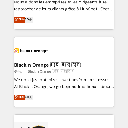
Nous aidons les entreprises et les dirigeants à se
business services. We prepare a customized
rapprocher de leurs clients grâce à HubSpot ! Chez
business case that demonstrates the value and
DIGITALISIM, nous avons l'intime conviction que la
Elite
5.0
impact of your digital transformation, including a
réussite des entreprises passe par l’innovation web,
detailed financial rationale with a focus on ROI and
le marketing digital, et la relation client ! C'est
TCO. As a trusted extension of your team, we
pourquoi, nos experts sont à la fois capables de
believe in the power of partnership. Together, we
gérer votre projet de création de site internet, votre
embark on a transformational journey that sets your
référencement, votre stratégie digitale et le pilotage
business up for long-term success. Unlock your
et l'intégration d'HubSpot ! Les grandes phases d'un
business. If not now, when?
projet HubSpot avec DIGITALISIM : 🧽 Nettoyage,
Black n Orange 🇺🇸 🇲🇽 🇨🇦
migration et intégration des bases de données. 🚀
提供元：Black n Orange 🇺🇸 🇲🇽 🇨🇦
Développement des interfaces avec vos logiciels
We don’t just optimize — we transform businesses.
métiers ⚙️ Configuration de la plateforme HubSpot
At Black n Orange, we go beyond traditional Inbound
📈 Configuration de rapports et tableaux de bord 🤝
Marketing with our exclusive methodologies:
Elite
5.0
Book Process & Guidelines utilisateurs 🎓
BOOMS and BOOST. Together, they form a powerful
Formations des utilisateurs
combination that has driven success for over 800
businesses worldwide. As Elite HubSpot Partners, we
specialize in crafting high-performance growth
strategies that integrate data-driven marketing,