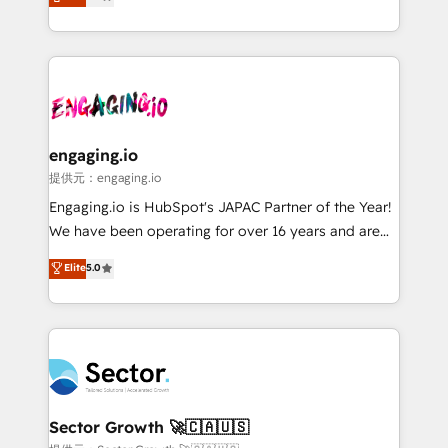
prospecting, follow-ups, service triage, and
Operations (RevOps) e Inteligência Artificial para
knowledge retrieval—built in HubSpot. ⚡ Fast-Track
estruturar processos integrar sistemas organizar
& Growth-Track Services Fast-Track: Rapid HubSpot
dados e automatizar operações. O objetivo é
onboarding in weeks Growth-Track: Unlock
transformar a HubSpot em um verdadeiro sistema
advanced optimization & adoption 📍 São Paulo, BR
operacional de receita conectando equipes
• Des Moines, IA • New York, NY
tecnologia e dados em uma operação integrada.
Também somos distribuidores oficiais da HubSpot
engaging.io
e de mais de 150 softwares globais permitindo
提供元：engaging.io
contratar e pagar a HubSpot em reais com nota
Engaging.io is HubSpot's JAPAC Partner of the Year!
fiscal no Brasil e gerar economia de até 50% na
We have been operating for over 16 years and are
contratação de softwares internacionais.
one of HubSpot's most experienced and technically
Elite
5.0
Oferecemos ainda agentes de IA especializados em
capable Agency Partners globally. We specialise in
HubSpot que automatizam tarefas executam rotinas
complex CRM migrations, implementations,
no CRM e mantêm os dados organizados, como um
integrations, custom CMS portal development,
especialista operando a plataforma 24/7. Hoje 300+
design & UX for mid to large to multi national
empresas em 13 países utilizam a Nexforce. Somos
businesses. Our teams are based in North America
a maior parceira da HubSpot na América Latina e
and APAC. We are HubSpot's top-ranked Advanced
líder no ranking global de sucesso do cliente da
Implementation Certified Partner and we contribute
Sector Growth 🚀🇨🇦🇺🇸
HubSpot.
to their advisory council. We strive to do 'good work