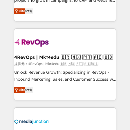
projects to growth campaigns, to CRM and websites.
HubSpot experts backed by over 10+ years of
Hire an agency that's experienced in every inch of
Elite
4.9
HubSpot experience ✔️Flexible pricing models —
HubSpot and willing to work hand-in-hand with your
Hourly-fee (assigned one Dedicated HubSpot
team to simplify the complex and build a better
Admin); Monthly-fee (HubSpot Admin + Project
experience for your team and customers.
Manager); and Fixed Project Cost (as per
requirement). ✔️Helped over 25,000+ customers so
far with our HubSpot solutions. ✔️Bespoke apps &
on-demand bundle services. Connect with us today!
4RevOps | Mkt4edu 🇧🇷 🇲🇽 🇵🇹 🇦🇪 🇺🇸
提供元：4RevOps | Mkt4edu 🇧🇷 🇲🇽 🇵🇹 🇦🇪 🇺🇸
Unlock Revenue Growth: Specializing in RevOps -
Inbound Marketing, Sales, and Customer Success We
specialize in driving revenue growth for companies
Elite
4.9
across industries through tailored marketing, sales,
and customer success strategies, utilizing RevOps
methodologies. As Latin America's largest HubSpot
partner and a global leader in education market, we
offer unparalleled insights. Operating in five
countries—Brazil, UAE (Abu Dhabi/Dubai/Sharjah),