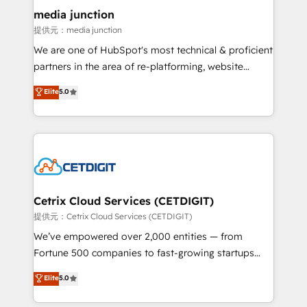
Mexico, USA, and Portugal—we've executed over a
media junction
hundred successful operations. Our approach,
提供元：media junction
rooted in RevOps principles, integrates analysis,
We are one of HubSpot's most technical & proficient
training, planning, and qualification. Leveraging
partners in the area of re-platforming, website
technology, data analytics, CRM optimization, and
design & development. We specialize in multi-hub
Elite
5.0
inbound marketing tactics, we focus on
implementations for mid-market & enterprise
understanding, nurturing, and converting leads.
companies. We are woman-owned, powered by
Partner with us to unlock your business's full
coffee, and we ❤️ dogs. We produce award-winning
potential and achieve sustained growth in today's
work for our clients. 🏆2023 Technical Expertise
competitive market.
Impact Award 🏆2022 Technical Expertise Impact
Award 🏆2022 Platform Migration Excellence Impact
Award 🏆2020 Elite Solutions Partner 🏆2019
Cetrix Cloud Services (CETDIGIT)
Integrations HubSpot Impact Award 🏆2019
提供元：Cetrix Cloud Services (CETDIGIT)
Marketing Enablement HubSpot Impact Award 🏆
We’ve empowered over 2,000 entities — from
2018 Website Design HubSpot Impact Award 🏆2017
Fortune 500 companies to fast-growing startups
Website Design HubSpot Impact Award 🏆2016
and nonprofits — to streamline operations, scale
Elite
5.0
Growth-Driven Design Agency of the Year 🏆2016
revenue, and unlock the full potential of HubSpot.
Sales Enablement HubSpot Impact Award 🏆2015
With deep technical and industry expertise, we fuse