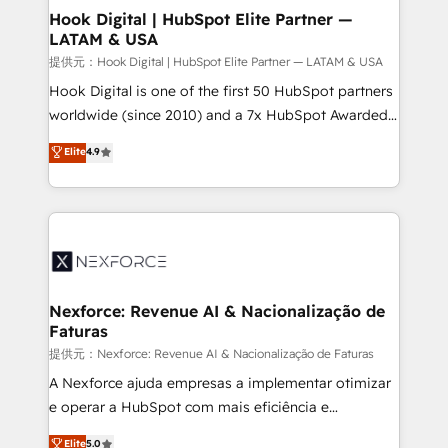
Revenue Operations - Inbound Marketing -
Hook Digital | HubSpot Elite Partner —
LATAM & USA
Outbound Marketing - HubSpot CMS Website
Design & Development We empower our clients to
提供元：Hook Digital | HubSpot Elite Partner — LATAM & USA
reach their full potential by providing transparent,
Hook Digital is one of the first 50 HubSpot partners
relationship-driven support. With over 300 HubSpot
worldwide (since 2010) and a 7x HubSpot Awarded
certifications and accreditations, we deliver both the
Elite Partner. With 500+ projects across the U.S.,
Elite
4.9
technical know-how and strategic guidance you
Brazil, and LATAM, we combine global expertise with
need to succeed.
regional experience. Today, we are Brazil’s largest
HubSpot Elite Partner—trusted by companies across
the Americas to scale smarter. ⚙️ CRM
Implementation & Migration Onboarding across all
Hubs, plus migrations from Salesforce, Pipedrive, RD
Station, Freshdesk, Intercom, and more. Custom
Nexforce: Revenue AI & Nacionalização de
Faturas
objects, automations, and integrations built for
growth. 🚀 AI-Driven GTM Orchestration Unify
提供元：Nexforce: Revenue AI & Nacionalização de Faturas
HubSpot with LinkedIn, WhatsApp, email, paid
A Nexforce ajuda empresas a implementar otimizar
media, and AI voice to drive pipeline. 🤖 AI Custom
e operar a HubSpot com mais eficiência e
Agent Development Deploy AI agents for
previsibilidade de receita. Combinamos Revenue
Elite
5.0