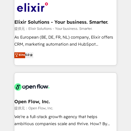
HIPAA-aware; CASL-compliant; GDPR-ready
Design, Migrations + Integrations. Mole Street’s
implementations where required 💡 Why 500+
mission is empowering others to realize their
Clients Choose Us: Elite Partner; technical, fast, and
greatness, which is achieved through creating
Elixir Solutions - Your business. Smarter.
built to scale.
absolute clarity, derived from a well-defined
提供元：Elixir Solutions - Your business. Smarter.
strategy, executed well, and reported on with clear
As European (BE, DE, FR, NL) company, Elixir offers
results. The culture is driven by core values; Joy, Grit,
CRM, marketing automation and HubSpot
Accountability, Curiosity, Authenticity, Growth
integration products and services to mid-market
Elite
5.0
Mindedness, and Clarity. We are driven to win for the
and enterprise customers. We ensure that your sales,
collective good of the company and its clientele, and
service and marketing department operates in the
dedicated to breaking the mold from the agency of
most effective way, while at the same time
the past into the consultancy of the future. Great
leveraging your commercial data for a fully
things are happening.
integrated buyers journey. Elixir is located in
Brussels, Munich "München", Cologne "Köln", Paris
and Amsterdam. Elixir is a first mover and leader
Open Flow, Inc.
when it comes to HubSpot sales and service
提供元：Open Flow, Inc.
implementations, highly renowned for our business
We’re a full-stack growth agency that helps
acumen, process (re-)design experience and a
ambitious companies scale and thrive. How? By
massive amount of success stories in this area. We
upgrading and streamlining every single revenue-