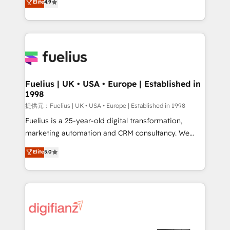
Elite
4.9
implement the platform into complex business
𝗯𝘂𝘀𝗶𝗻𝗲𝘀𝘀' button to get in touch (𝘸𝘦'𝘳𝘦 𝘴𝘶𝘱𝘦𝘳
environments, optimise what you've got and make
𝘳𝘦𝘴𝘱𝘰𝘯𝘴𝘪𝘷𝘦)
sure you can actually use it, build your website in
HubSpot or create an inbound marketing strategy
for you and execute it on HubSpot. We are on the
G-Cloud 14 CCS (Crown Commercial Service)
framework, meaning we've been accredited by
Fuelius | UK • USA • Europe | Established in
1998
HubSpot and vetted by the CCS, which means we
can support public sector companies as well the
提供元：Fuelius | UK • USA • Europe | Established in 1998
other ones listed in our profile. Our services: -
Fuelius is a 25-year-old digital transformation,
HubSpot implementation - HubSpot CMS website
marketing automation and CRM consultancy. We
build We can do lots of things. But everything we do
enable mid-market and enterprise clients to
Elite
5.0
is there for you to: - Grow revenue, and run your
maximise their return from digital and fuel their
business more efficiently - Build stronger
growth. We modernise platforms, streamline
relationships with customers - Make better
operations that are causing inefficiencies, improve
decisions with data - Find a new voice and reach
customer experiences, integrate systems, and
more people - Get the most out of your HubSpot
supercharge revenue operations Key services: • CRM
investment
Implementation • Systems Integration • Digital