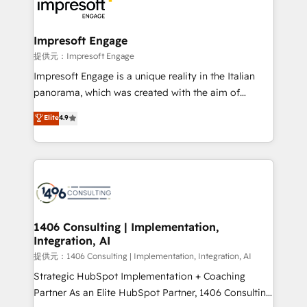
and—most importantly—simple. That’s why we lean
you grow faster, smarter, and with impact.
into bold ideas and shape them into thoughtful
products and strategies that actually make a
Impresoft Engage
difference.
提供元：Impresoft Engage
Impresoft Engage is a unique reality in the Italian
panorama, which was created with the aim of
putting Customer Experience at the center by
Elite
4.9
creating digital environments capable of integrating
people, processes and data. We offer the best
digital solutions on the market, ranging from CRM
processes and technologies to digital strategy, from
marketing automation to online and offline sales
processes through Customer Service Management,
allowing companies to optimize processes and meet
1406 Consulting | Implementation,
Integration, AI
the needs of the customer. We are part of Impresoft
Group, a group of specialized and complementary
提供元：1406 Consulting | Implementation, Integration, AI
companies that divide their offer into 4
Strategic HubSpot Implementation + Coaching
Competence Centers: Smart Manufacturing,
Partner As an Elite HubSpot Partner, 1406 Consulting
Customer First, Enabling Technologies & Security.