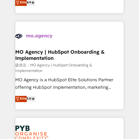
Elite
4.9
to your needs and sales objectives. With 125+
migrate, replatform, and scale smarter. We specialize
certifications, we are part of the most certified
in high-impact CRM and CMS migrations and
Canadian agencies, and we both hold Onboarding
onboarding from platforms like Salesforce, NetSuite,
Accreditations. Based in Canada (coast to coast), our
Zoho, Pardot, Marketo, Microsoft Dynamics, Wix,
services are offered in both English & French.
WordPress and legacy CRMs, turning fragmented
systems into unified, growth-ready HubSpot
architectures that accelerate revenue operations and
MO Agency | HubSpot Onboarding &
Implementation
performance. - Multi-object CRM migration, cleanup,
and implementation. - Pre-built and custom
提供元：MO Agency | HubSpot Onboarding &
Implementation
integrations across your full tech stack. - Custom
MO Agency is a HubSpot Elite Solutions Partner
object setup, CMS builds, and full-funnel automation.
offering HubSpot implementation, marketing
- Dashboards, lifecycle campaigns, and lead
automation, CRM and RevOps consulting, B2B SEO,
nurturing sequences. - Cross-hub setup across
Elite
5.0
paid media, content marketing, AEO and GEO (AI
Marketing, Sales, Operations, and Service Hubs. -
search optimisation), and HubSpot Content Hub and
Ongoing optimization, managed support, and
WordPress development. We work with enterprise
scalable retainers. Let’s make HubSpot your most
and growth-led companies across technology,
powerful growth engine. Built to convert, scale, and
professional services, financial services and
drive results.