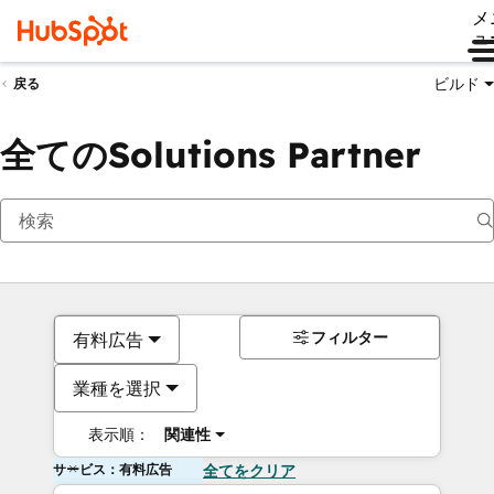
メ
ュ
ビルド
戻る
全てのSolutions Partner
フィルター
有料広告
業種を選択
表示順：
関連性
サービス：有料広告
全てをクリア