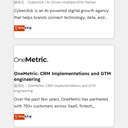
提供元：Cyberclick | AI-Driven HubSpot Elite Partner
Cyberclick is an AI-powered digital growth agency
that helps brands connect technology, data, and
creativity to achieve measurable results. Founded in
Elite
4.9
Barcelona and operating across Spain, LATAM, and
the UK, we support global companies in building
smarter marketing, sales, and customer success
strategies. As the only HubSpot Elite Partner in
Iberia (Spain & Portugal), we combine human insight
with intelligent automation to drive sustainable
growth. Our multidisciplinary team designs solutions
OneMetric: CRM Implementations and GTM
engineering
that simplify complexity, boost performance, and
turn innovation into real impact. 🌍 Highlights •
提供元：OneMetric: CRM Implementations and GTM
engineering
HubSpot Partner since 2012 • 2022 EMEA Impact
Over the past few years, OneMetric has partnered
Award: Best Integration • 150+ successful HubSpot
with 750+ customers across SaaS, fintech,
projects • Clients in 30+ industries • Proprietary
healthcare, real estate, and other industries. With
technology for integrations • Multilingual team:
Elite
4.9
150+ HubSpot-certified experts, we deliver scalable
English, Spanish, Portuguese & Italian 👉 Grow
solutions to complex GTM and RevOps challenges.
smarter with AI and HubSpot.