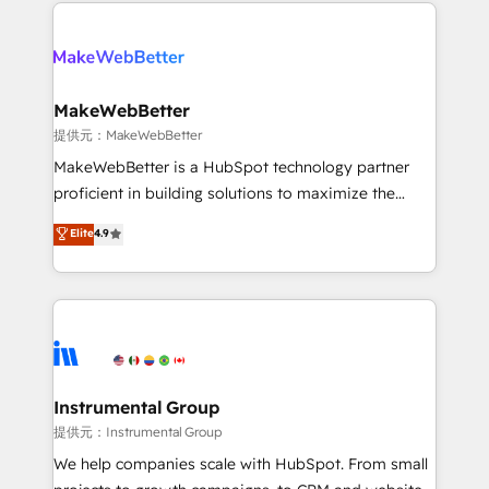
only firm in the world to hold Elite Partner
there’s a good chance one of our globally integrated
Accreditations with both HubSpot and Clay, our
teams has worked with clients just like you Let’s
clients gain a unique advantage in CRM architecture,
explore whether S2 is the partner you’ve been
pipeline generation, data intelligence, and go-to-
looking for...and get your next big initiative moving!
market execution. Why B2B Businesses Choose RP: -
MakeWebBetter
Secure: Soc2 compliant 🛡️ - Pricing: Implementations
提供元：MakeWebBetter
starting at $1,5k 💵 - Speed: Launch in 14 days ⚡ -
MakeWebBetter is a HubSpot technology partner
Global: 75+ RPers across five continents 🌐 - Scale:
proficient in building solutions to maximize the
Largest organically grown & fastest tiering Elite
operational efficiency of HubSpot. The fastest-
Elite
4.9
HubSpot Partner 🪴 - Sales Hub: More
growing tech-enabler & facilitator, MakeWebBetter,
implementations than any other Partner 💻 -
hands you the blend of HubSpot expertise &
Migrations: We convert Salesforce addicts to
eminent solutions & integrations. Trust us to
HubSpot evangelists 🧡 Don't hire a marketing
streamline your HubSpot experience. 🚀HubSpot
agency for an Ops problem. Don't hire a technical
Elite Partners with 10+ years of HubSpot experience
agency for a growth problem. Hire a partner built to
🤝HubSpot Premier Integration partner 🤝Google
solve both.
Premier Partner 2023 🌟5 HubSpot Accreditations 🌟
Instrumental Group
Won HubSpot Theme Challenge 2021 🌟INBOUND’19
提供元：Instrumental Group
HubSpot Rising Star Why us? Harnessing the full
We help companies scale with HubSpot. From small
potential of the powerful HubSpot CRM. ✔️A team of