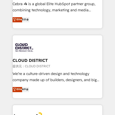
boost with a new HubSpot site Recognized leaders:
Cebra 🦓 is a global Elite HubSpot partner group,
🏆 HubSpot Platform Migration Impact Award 🏆
combining technology, marketing and media
Clutch HubSpot Global Leader 🏆 Finalist: HubSpot
expertise across Latin America and Southern
Elite
5.0
Inbound Campaign of the Year 🏆 Gold AVA Digital
Europe, with teams across 7 countries. Born in Chile,
Award for Best Website 🌟 Accreditations: CRM
we combine local insight with international reach to
Implementation, HubSpot Content Experience, CRM
help businesses grow through technology, creativity,
Data Migration & Custom Integration
AI and strategy. For over 12 years, we’ve delivered
500+ HubSpot implementations, building end-to-
end solutions that integrate CRM, AI automation,
inbound and loop marketing, content, and digital
CLOUD DISTRICT
creativity. Our multicultural team works in Spanish,
提供元：CLOUD DISTRICT
Portuguese, and English to design scalable strategies
We’re a culture-driven design and technology
that drive measurable growth. 🌎 Highlights: • 10+
company made up of builders, designers, and big
years as a HubSpot partner. • 2023 Impact Awards:
thinkers. We blend strategy, design, and
Elite
4.9
Platform Migration Excellence. • Top 3 Partner of the
development—always fueled by curiosity—to turn
Year LATAM 2022, 2023, 2024, 2025. • Partner of the
ideas, opportunities, and challenges into meaningful
Year 2024. • Organizer of Aliados.ai (AI, marketing &
experiences. To us, technology is more than just
tech global congress). 👉 Ready to scale your
code; it’s about creating things that are useful, cool,
business with HubSpot? Let Cebra’s experts help