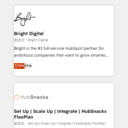
Growth-Driven Design Agency of the Year 🏆2015
automation, integration, and AI innovation to deliver
Became the 5th Agency to reach Diamond 🏆2014
lasting impact. We specialize in: • Turnkey and end-
HubSpot COS Performance Award 🏆2014 HubSpot
to-end HubSpot implementations • Onboarding for
COS Design Award 🏆2013 HubSpot Marketplace
Sales, Service, Marketing & Content Hubs • AI voice
Provider of the Year 🏆2011 Became a HubSpot
and chat agents, predictive automation, and smart
Bright Digital
Partner 📆Founded in 1997
workflows • Salesforce + HubSpot integration •
提供元：Bright Digital
RevOps and AI-driven sales enablement • Website
Bright is the #1 full-service HubSpot partner for
design and CMS development • ERP integration: SAP,
ambitious companies that want to grow smarter.
NetSuite, Microsoft Dynamics, … • Data cleansing
From HubSpot onboarding, to training, from
Elite
4.9
and CRM migration from any platform •
developing a new website to lead generation and
Client/member portals built on HubSpot • Custom
digital marketing; we do it all (and with great
and complex integrations: SAM.gov, GovWin,
results)! In short, our services include: - HubSpot
QuickBooks, PandaDoc, ClickUp, Shopify, Mapsly,
consultancy: onboarding, training, data migration -
WooCommerce, BuilderTrend, and more Experience
HubSpot development: websites, custom modules,
the difference — reach out to see how AI + HubSpot
integrations - Marketing & sales solutions: digital
can transform your business.
marketing, advertising, campaigns, content and
Set Up | Scale Up | Integrate | HubSnacks
FlexPlan
design We connect people, data and technology to
improve customer experiences. With our bright
提供元：Set Up | Scale Up | Integrate | HubSnacks FlexPlan