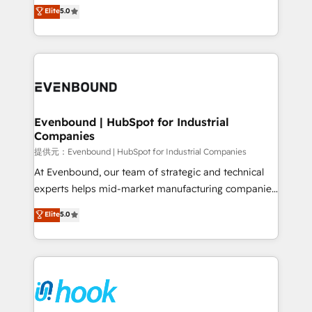
helps mid-market revenue teams transform how
Elite
5.0
The synergies generated by these integrations,
they sell, market, and serve. We don't just build your
together with the combination of talents, skills,
HubSpot—we teach your team to own it, then stay
solutions and services, have allowed the group to
to help you keep winning. What We Do ⚙️ CRM
build an unrivaled offering portfolio on the market
Implementations across Marketing, Sales, Service,
to accompany companies on their digital
Data & Content 📈 Sales & Marketing Alignment +
transformation journey.
Revenue Team Enablement 🤖 Breeze AI & Custom
Agent Creation 🔄 Custom Integrations & Data
Evenbound | HubSpot for Industrial
Companies
Migration Why 1406 We become part of your team.
Your team learns while we build. We fix what others
提供元：Evenbound | HubSpot for Industrial Companies
broke. Built for mid-market reality—practical
At Evenbound, our team of strategic and technical
solutions that work with your actual headcount and
experts helps mid-market manufacturing companies
constraints. By the Numbers 🏆 Top 1% of all
achieve real growth. We specialize in delivering
Elite
5.0
HubSpot partners 🔄 Top 5% globally in client
tailored solutions that drive results by leveraging
retention 📅 8+ years of consistent results since 2017
HubSpot’s platform and data to fuel success.
Who We Serve Revenue teams, marketing leaders,
Technical Solutions: - HubSpot Technical Consulting -
and sales ops at mid-market companies ready to
HubSpot CRM Implementation - HubSpot
move beyond spreadsheets into unified systems
Onboarding - Data Migration & Integrations -
that drive real business results.
Technical Audit & Optimization Strategic Solutions: -