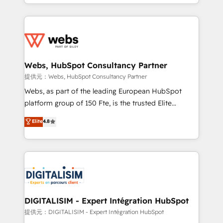
solve all your HubSpot challenges and improve user
sales, and service hubs • Built-in flexibility for
adoption, sales process and marketing results.
startups to global brands
Services 📚 Onboarding your team to HubSpot for
the first time 🔧 Designing and optimising your
HubSpot set-up for better results 🌐 Website design
and build using HubSpot 🔌 Integrating HubSpot
Webs, HubSpot Consultancy Partner
with other systems 🎓 Training your teams to be
提供元：Webs, HubSpot Consultancy Partner
HubSpot pros 📊 Lead generation services using
Webs, as part of the leading European HubSpot
HubSpot Why us? - SIX HubSpot Accreditations -
platform group of 150 Fte, is the trusted Elite
awarded by HubSpot after a rigorous process for
HubSpot CRM Partner offering you a roadmap on
Elite
4.8
CRM, Solutions Architecture, Onboarding , Data
maximizing EBITDA and achieving Commercial
Migration, Custom Integration & Platform
Excellence. With our targeted processes, we
Enablement -Onboarded over 500 businesses to
strengthen your digital transformation and minimize
HubSpot -Top 1% of partners worldwide -In-house
costs. As HubSpot's Advanced Accredited CRM
team of 25+ experts Contact us today to help you
Implementation partner, we provide expertise to
get more from your investment in HubSpot.
drive your business forward. Since 2015 we are fully
www.bbdboom.com
dedicated to HubSpot and with an experienced
DIGITALISIM - Expert Intégration HubSpot
team (50+), we work with reputable companies in
提供元：DIGITALISIM - Expert Intégration HubSpot
B2B sectors such as manufacturing, SaaS and