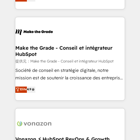
téléphonie, etc.) • Alignement des équipes grâce à un
outil et des données partagées • Amélioration de la
collecte et de l’analyse des données pour des
décisions éclairées • Optimisation de l’efficacité et
de la productivité des équipes Notre équipe de 30
consultants certifiés HubSpot aborde chaque projet
avec un engagement total, alignant processus
Make the Grade - Conseil et intégrateur
HubSpot
métiers et technologie, et guidant vos équipes à
travers le changement, tout en centrant vos objectifs
提供元：Make the Grade - Conseil et intégrateur HubSpot
d’entreprise. Grâce à une méthodologie éprouvée
Société de conseil en stratégie digitale, notre
auprès de plus de 400 clients, nous comprenons
mission est de soutenir la croissance des entreprises
rapidement vos enjeux et intégrons parfaitement
B2B à travers l’acquisition de nouveaux clients,
Elite
4.9
HubSpot dans votre organisation. Pour toute
l'intégration CRM et le développement des revenus
question technique ou besoin de structuration de
auprès de vos comptes existants. En France et à
votre projet HubSpot, contactez notre équipe pour
l'international, nous travaillons avec des ETI
un échange dédié.
ambitieuses, des grands groupes voulant aller au-
delà d’une simple transformation digitale et des
startups florissantes. Nos 3 grandes expertises sont :
➤ L’intégration de CRM et de méthodologie RevOps
Vonazon ⚡ HubSpot RevOps & Growth