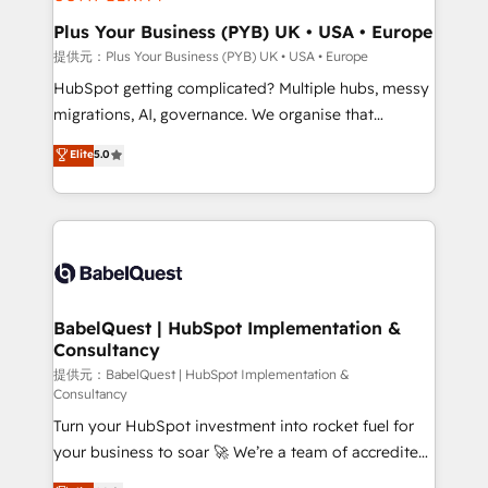
industrial sectors. Offices in Johannesburg, Cape
Town, Dubai & London. 500+ HubSpot CRM
Plus Your Business (PYB) UK • USA • Europe
implementations delivered. AI visibility coverage
提供元：Plus Your Business (PYB) UK • USA • Europe
across ChatGPT, Claude, Perplexity, Gemini and
HubSpot getting complicated? Multiple hubs, messy
Google AI Overviews. HubSpot Impact Award -
migrations, AI, governance. We organise that
Customer First HubSpot Impact Award - Integrations
complexity, so your team can put HubSpot to work...
Elite
5.0
Innovation HubSpot Impact Award - Platform
Welcome to our Profile! We help with: • CRM
Migration Excellence HubSpot Impact Award -
implementation, reports, workflows, and team
Platform Excellence 40+ full-time HubSpot
training • CRM migration from Salesforce, Pipedrive,
professionals. 100s of certifications and
Dynamics and others • Technical projects including
accreditations with HubSpot.
custom API integrations with ERP (and other
systems) • AI governance for HubSpot-centred
operations A little about us: • Boutique 'Elite' team of
BabelQuest | HubSpot Implementation &
Consultancy
12 • 150+ clients across Sales Hub, Marketing Hub,
Service Hub, Data Hub and CMS • ISO/IEC
提供元：BabelQuest | HubSpot Implementation &
Consultancy
27001:2022, ISO 9001:2015, and ISO 42001:2023
Turn your HubSpot investment into rocket fuel for
certified - the AI management standard • GuardHub:
your business to soar 🚀 We’re a team of accredited
our AI governance framework, built on ISO 42001
HubSpot experts ready to help you. We can
Ready for the next step? Click the 👈 '𝗖𝗼𝗻𝘁𝗮𝗰𝘁