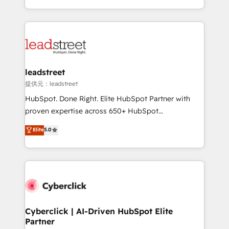
America. From casual user to super fan: make
Canada, we’ve delivered thousands of successful
HubSpot an experience you LOVE!
HubSpot projects for mid-market and enterprise
clients worldwide, with over 10 years experience. We
combine HubSpot, data, and AI to design connected
go-to-market systems that align people, process,
and technology for predictable, scalable revenue
leadstreet
growth. Our expertise spans RevOps, CRM and data
提供元：leadstreet
architecture, AI enablement, and strategic marketing,
HubSpot. Done Right. Elite HubSpot Partner with
delivered through our proprietary FLAIR framework
proven expertise across 650+ HubSpot
for responsible AI adoption. As a HubSpot Elite
implementations. With 12+ years of HubSpot
Elite
5.0
Partner and ISO 27001:2022 certified consultancy,
experience, we help you use the HubSpot platform
we blend strategy, creativity, and technology to help
to its fullest capacity, improve your current HubSpot
organisations scale smarter and grow stronger.
website, or build your new one.
Cyberclick | AI-Driven HubSpot Elite
Partner