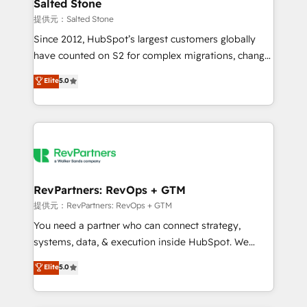
we turn complexity into clarity, human at global
Salted Stone
scale. 🏆 HubSpot’s CEO called us “the partner of the
提供元：Salted Stone
future.” Others agree it is proof of trust built through
Since 2012, HubSpot’s largest customers globally
measurable impact.
have counted on S2 for complex migrations, change
management, systems integration, and creative
Elite
5.0
solutions that deliver measurable impact and
transform brand experiences As one of the few full-
service creative agencies in the HubSpot
ecosystem, we blend strategy, technology, & award-
winning design to build scalable, globally
regionalized HubSpot websites, integrated
marketing campaigns, & RevOps frameworks that
RevPartners: RevOps + GTM
fuel long-term success We connect the entire
提供元：RevPartners: RevOps + GTM
customer lifecycle through seamless integrations,
You need a partner who can connect strategy,
ensure long-term adoption with change-
systems, data, & execution inside HubSpot. We
management programs, and align marketing, sales,
bridge the gap where most agencies fall short by
Elite
5.0
and service to drive sustainable growth With 6 key
combining GTM strategy with technical execution to
HubSpot accreditations and experience across
solve the right problem with the right solution. As the
hundreds of organizations in dozens of industries,