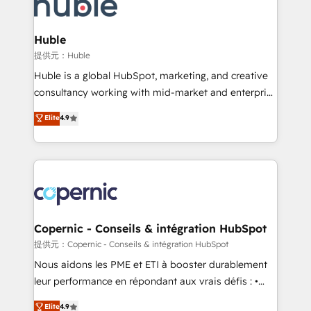
skills, processes, and internal team you need to
CRM Migrations using our in-house "HubScrub" Tool.
attract the right buyers, close deals faster, and grow
without outside dependencies. You’ll learn how to: •
Huble
Set up, audit, and organize your HubSpot portal •
提供元：Huble
Get your sales team fully using HubSpot • Track
Huble is a global HubSpot, marketing, and creative
pipeline and revenue across the entire buyer journey
consultancy working with mid-market and enterprise
• Build an in-house marketing team that drives
businesses. We go beyond implementation, shaping
Elite
4.9
growth • Create content and videos that attract
the strategy, processes, and teams that turn
buyers • Use AI to scale smarter Our coaching-led
HubSpot into a genuine growth engine. Named
approach works best for companies that are done
HubSpot's Global Partner of the Year in 2024,
with outsourcing and ready to build something that
consistently ranked among their top 5 partners
lasts. So if you're ready to become the most trusted
worldwide, and with over 15 years in the ecosystem,
voice in your market, let’s talk.
Huble has built a track record that speaks for itself.
One company, one operating model, delivering
Copernic - Conseils & intégration HubSpot
across offices and consulting teams in the UK, USA,
提供元：Copernic - Conseils & intégration HubSpot
Canada, Germany, France, Belgium, Singapore, and
Nous aidons les PME et ETI à booster durablement
South Africa. Certified compliant with ISO/IEC
leur performance en répondant aux vrais défis : •
27001:2022 and ISO 9001:2015 across all seven
Intégration de HubSpot avec d’autres outils (ERP,
Elite
4.9
international offices and 175+ employees.