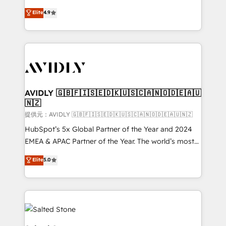
Strategy: Activate Breeze Agents, configure HubSpot
North America. Avec plus de 115 experts en
Elite
4.9
AI, & maximize AEO with tailored AI services. 🧩
marketing automation, Growth, Revops, CRM et
Integrations: Extend HubSpot with custom
webdesign. Markentive is both a consulting firm, a
integrations, hosting, & maintenance.
digital agency and an integrator. With over 115
experts in marketing automation, growth, revops,
CRM and webdesign (We focus on EMEA - USA
customers).
AVIDLY 🇬🇧🇫🇮🇸🇪🇩🇰🇺🇸🇨🇦🇳🇴🇩🇪🇦🇺
🇳🇿
提供元：AVIDLY 🇬🇧🇫🇮🇸🇪🇩🇰🇺🇸🇨🇦🇳🇴🇩🇪🇦🇺🇳🇿
HubSpot’s 5x Global Partner of the Year and 2024
EMEA & APAC Partner of the Year. The world’s most
experienced and fully accredited HubSpot Solutions
Elite
5.0
Partner. 🚀 With 2,750+ HubSpot projects delivered
and 370+ specialists across EMEA, APAC and NAM,
we de-risk complex CRM programmes and
accelerate ROI across every HubSpot Hub. 🧭 From
multi-region migrations to AI-powered automation,