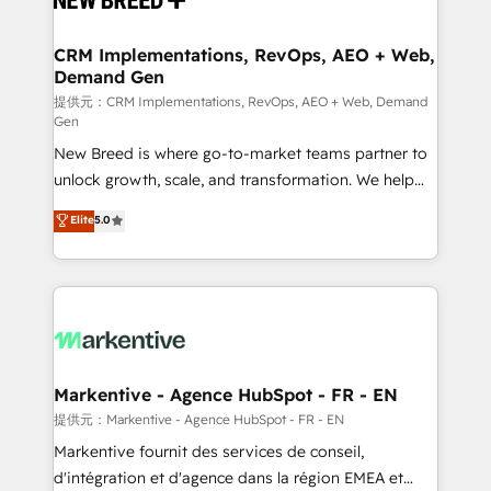
定の代行ではなく、設計の責任」を引き受け、部門横断
technical development team. - 19 HubSpot-certified
の統合・浸透・変革管理を実行します。 ▸ CMS戦略設
trainers to drive platform adoption. 📈 Revenue
CRM Implementations, RevOps, AEO + Web,
計・構築：リード獲得・CVR・SEOを前提にした情報設
Demand Gen
Generation - Full-funnel marketing and high-
計・導線設計・テンプレート設計をContent Hubで一体
performance advertising via Point Success Media. -
提供元：CRM Implementations, RevOps, AEO + Web, Demand
Gen
提供。 ▸ 既存CRM・MAからの移行支援：Salesforce・
Expert deployment of Breeze AI and custom agents
Marketo・Pardot等からの移行、カスタム設計、履歴
New Breed is where go-to-market teams partner to
to automate growth. 🏆 Elite Excellence - 8 platform
データ移行と活用設計まで。 ▸ AEO対応：ChatGPT・
unlock growth, scale, and transformation. We help
accreditations and deep HIPAA-compliance
Perplexity等のAI検索からの流入・引用を前提にコンテ
companies activate HubSpot’s AI-powered
expertise. - A team of 250+ experts dedicated to
Elite
5.0
ンツとサイト構造を最適化。 🏆 なぜ100incを選ぶの
customer platform and operationalize HubSpot’s
your resilient growth.
か？ ✓ HubSpot Eliteパートナー認定 ✓ HubSpotアワ
Loop Marketing framework through expert-led
ード受賞・HUGリーダー ✓ ISO27001:2022 /
services, smart agents, and purpose-built apps,
ISO9001:2015 取得 ✓ 400社以上の導入実績 ✓
tailored to your business. Together, we unlock
HubSpot大百科 出版 CRM・AI活用に関するご相談、現
results, fast. ⚙️CRM & RevOps: Align all Hubs to your
状整理の壁打ちなど、構想段階からお気軽にお問い合わ
buyer journey for clean data, scalability, & reporting.
せください。
🎯Demand Gen & ABM: Drive pipeline with inbound,
Markentive - Agence HubSpot - FR - EN
ABM, AEO, SEO, & paid media. 👩‍💻Web Design:
提供元：Markentive - Agence HubSpot - FR - EN
Build high-performing websites with UX, messaging,
Markentive fournit des services de conseil,
& conversion strategy that drive results. 🤖AI
d'intégration et d'agence dans la région EMEA et