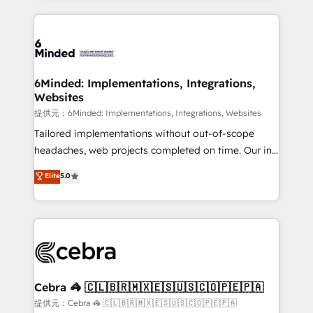
Our Expertise 🔹 Onboarding & Implementation:
Accredited HubSpot Partner, ensuring smooth setup
tailored to your GTM motion. 🔹 Migrations:
Accredited HubSpot Partner, ensuring migration
from other CRMs to HubSpot without data loss or
6Minded: Implementations, Integrations,
Websites
downtime. 🔹 RevOps Strategy: Align teams,
processes, and data to drive revenue efficiency. 🔹
提供元：6Minded: Implementations, Integrations, Websites
Integrations: Connect HubSpot with your tech stack
Tailored implementations without out-of-scope
for better adoption. 🔹 Custom Solutions: Build
headaches, web projects completed on time. Our in-
tailored apps, workflows, and configurations. We are
house team of certified CRM architects, experts,
Elite
5.0
SOC 2 Type II and ISO 27001 certified, reinforcing
developers, designers, and marketers handles all
our commitment to data security and compliance. At
aspects of your HubSpot. ✨ 400+ global clients ✨
OneMetric, we help revenue teams focus on the
100+ seamless migrations from 15+ different CRMs
OneMetric that matters most: revenue.
✨ 100,000+ hours in HubSpot projects, 75+ full Hub
implementations, and 5,000+ pages ✨ CS: Clients
generating 7-digit MRR from inbound campaigns ✨
CS: 245% organic growth & +751% new visitors for a
Cebra 🦓 🇨🇱🇧🇷🇲🇽🇪🇸🇺🇸🇨🇴🇵🇪🇵🇦
full-funnel HubSpot project ✨ CS: 415% conversion
提供元：Cebra 🦓 🇨🇱🇧🇷🇲🇽🇪🇸🇺🇸🇨🇴🇵🇪🇵🇦