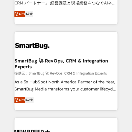
Move from any legacy CRM. Zero downtime, full data
CRM パートナー」 経営課題と現場業務をつなぐAIネイ
integrity. ➤ Implementation: Configure HubSpot to
ティブ・エージェンシーとして、HubSpot Eliteの実装
Elite
4.9
run your revenue process. Sales, marketing, and
力で顧客フロント業務を再設計します。 💡 100inc は何
service wired together. ➤ AI and Integrations: Layer
をする会社か？ HubSpotを共通基盤に、AIエージェン
Breeze AI, custom agents, and APIs to remove
トを組み込んだ顧客フロント業務（マーケティング・営
manual work. ➤ Ongoing Management: Monthly
業・CS）を組織全体で設計・実装する日本のAIネイテ
tune-ups, feature rollouts, adoption coaching. Buying
ィブ・エージェンシーです。事業部・グループ会社・部
HubSpot, switching to it, or reviving a stale portal?
門が分立する組織で、データと業務プロセスのサイロ化
We are built for the work.
を、CRMを軸とした全社共通基盤に再構築します。意
SmartBug 🚀 RevOps, CRM & Integration
Experts
思決定者・PMO・現場担当者に並走します。 1️⃣
HubSpot導入・活用支援 顧客データの一元化から、
提供元：SmartBug 🚀 RevOps, CRM & Integration Experts
GTMの見える化・自動化まで。全Hub統合運用、デー
As a 3x HubSpot North America Partner of the Year,
タ品質設計、グループ横断のCRM統合に対応します。
SmartBug Media transforms your customer lifecycle
2️⃣ AIエージェント組織構築 営業・マーケティング業務
into a revenue engine. Our unified ecosystem
Elite
5.0
の一部をAIが自律実行する組織への移行を設計・実装。
includes specialized divisions Globalia (AI &
Breeze・Claude等をHubSpotと連携させ、役割定義・
Software) and Point Success Media (Paid Media),
運用ルール・成果指標まで含めて設計します。 3️⃣ 全社
making this the official home for all three brands. 🔄
DX × AI推進のPMO伴走支援 複数部門をまたぐDX×AI変
Implementation & Integration - Seamless migrations
革を、構想から実装・定着までPMOとして主導。「設
and system integrations powered by Globalia’s